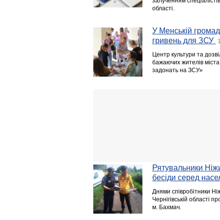
залученням спеціалістів
області.
У Менській громад
гривень для ЗСУ
Центр культури та дозві
бажаючих жителів міста
задонать на ЗСУ»
Рятувальники Ніж
бесіди серед нас
Днями співробітники Ні
Чернігівській області 
м. Бахмач.