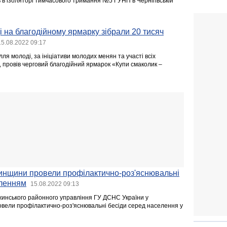
 в ізоляторі тимчасового тримання №5 ГУНП в Чернігівській
і на благодійному ярмарку зібрали 20 тисяч
15.08.2022 09:17
лля молоді, за ініціативи молодих менян та участі всіх
, провів черговий благодійний ярмарок «Купи смаколик –
инщини провели профілактично-роз'яснювальні
еленням
15.08.2022 09:13
жинського районного управління ГУ ДСНС України у
провели профілактично-роз'яснювальні бесіди серед населення у