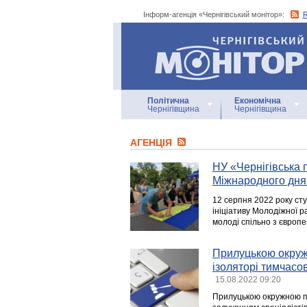
Інформ-агенція «Чернігівський монітор»:
Інформ-агенція
«Чернігівський монітор»
Політична
Економічна
Чернігівщина
Чернігівщина
АГЕНЦIЯ
НУ «Чернігівська 
Міжнародного дня
12 серпня 2022 року ст
ініціативу Молодіжної 
молоді спільно з європ
Прилуцькою окруж
ізоляторі тимчасо
15.08.2022 09:20
Прилуцькою окружною пр