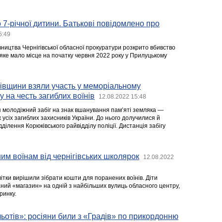
 7-річної дитини. Батькові повідомлено про
5:49
ництва Чернігівської обласної прокуратури розкрито вбивство
 яке мало місце на початку червня 2022 року у Прилуцькому
івщини взяли участь у меморіальному
 на честь загиблих воїнів
12.08.2022 15:48
я молодіжний забіг на знак вшанування пам’яті земляка —
ж усіх загиблих захисників України. До нього долучилися й
дділення Корюківського райвідділу поліції. Дистанція забігу
м воїнам від чернігівських школярок
12.08.2022
длітки вирішили зібрати кошти для поранених воїнів. Діти
ний «магазин» на одній з найбільших вулиць обласного центру,
ринку.
ьотів»: росіяни били з «Градів» по прикордонню