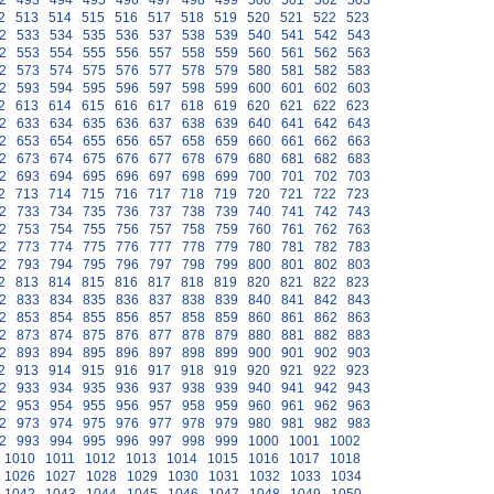
2
493
494
495
496
497
498
499
500
501
502
503
2
513
514
515
516
517
518
519
520
521
522
523
2
533
534
535
536
537
538
539
540
541
542
543
2
553
554
555
556
557
558
559
560
561
562
563
2
573
574
575
576
577
578
579
580
581
582
583
2
593
594
595
596
597
598
599
600
601
602
603
2
613
614
615
616
617
618
619
620
621
622
623
2
633
634
635
636
637
638
639
640
641
642
643
2
653
654
655
656
657
658
659
660
661
662
663
2
673
674
675
676
677
678
679
680
681
682
683
2
693
694
695
696
697
698
699
700
701
702
703
2
713
714
715
716
717
718
719
720
721
722
723
2
733
734
735
736
737
738
739
740
741
742
743
2
753
754
755
756
757
758
759
760
761
762
763
2
773
774
775
776
777
778
779
780
781
782
783
2
793
794
795
796
797
798
799
800
801
802
803
2
813
814
815
816
817
818
819
820
821
822
823
2
833
834
835
836
837
838
839
840
841
842
843
2
853
854
855
856
857
858
859
860
861
862
863
2
873
874
875
876
877
878
879
880
881
882
883
2
893
894
895
896
897
898
899
900
901
902
903
2
913
914
915
916
917
918
919
920
921
922
923
2
933
934
935
936
937
938
939
940
941
942
943
2
953
954
955
956
957
958
959
960
961
962
963
2
973
974
975
976
977
978
979
980
981
982
983
2
993
994
995
996
997
998
999
1000
1001
1002
1010
1011
1012
1013
1014
1015
1016
1017
1018
1026
1027
1028
1029
1030
1031
1032
1033
1034