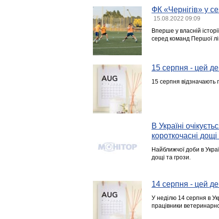
ФК «Чернігів» у с
15.08.2022 09:09
Вперше у власній історі
серед команд Першої лі
15 серпня - цей ден
15 серпня відзначають 
В Україні очікуєть
короткочасні дощі 
Найближчої доби в Украї
дощі та грози.
14 серпня - цей ден
У неділю 14 серпня в Ук
працівники ветеринарно