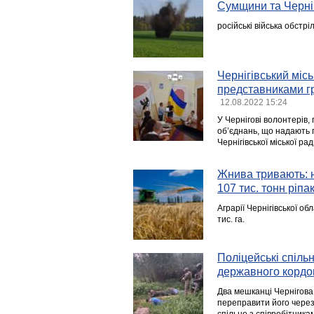
Сумщини та Черні
російські війська обстр
Чернігівський міс
представниками гр
12.08.2022 15:24
У Чернігові волонтерів,
об’єднань, що надають 
Чернігівської міської ра
Жнива тривають: н
107 тис. тонн ріпа
Аграрії Чернігівської об
тис. га.
Поліцейські спіль
державного кордо
Два мешканці Чернігов
переправити його через