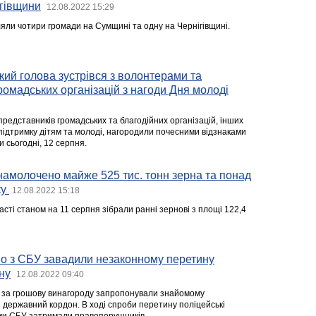
гівщини
12.08.2022 15:29
іляли чотири громади на Сумщині та одну на Чернігівщині.
ький голова зустрівся з волонтерами та
омадських організацій з нагоди Дня молоді
 представників громадських та благодійних організацій, інших
підтримку дітям та молоді, нагородили почесними відзнаками
ди сьогодні, 12 серпня.
амолочено майже 525 тис. тонн зерна та понад
ку
12.08.2022 15:18
ласті станом на 11 серпня зібрали ранні зернові з площі 122,4
но з СБУ завадили незаконному перетину
ну
12.08.2022 09:40
а за грошову винагороду запропонували знайомому
 державний кордон. В ході спроби перетину поліцейські