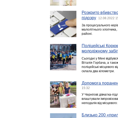
Розкрито вбивство
підозру
12.08.2022 1
За процесуального керів
малолітнього хлопчика,
районі.
Поліцейські Корюк
молодіжному забігу
Сьогодні у Мені відбувс
Віталія Горбача, а тако
поліцейські місцевого ві
склала два кілометри.
Допомога поранени
15:32
У Чернігові дівчатка-пі
влаштували імпровізова
неподалік від місцевого 
Близько 200 «прил