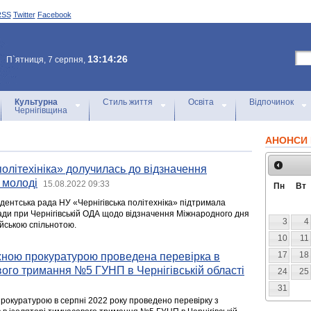
RSS
Twitter
Facebook
13:14:26
П`ятниця, 7 серпня,
Культурна
Стиль життя
Освіта
Відпочинок
Чернігівщина
АНОНСИ 
політехініка» долучилась до відзначення
 молоді
15.08.2022 09:33
Пн
Вт
удентська рада НУ «Чернігівська політехніка» підтримала
ради при Чернігівській ОДА щодо відзначення Міжнародного дня
3
4
ейською спільнотою.
10
11
17
18
ною прокуратурою проведена перевірка в
вого тримання №5 ГУНП в Чернігівській області
24
25
31
окуратурою в серпні 2022 року проведено перевірку з