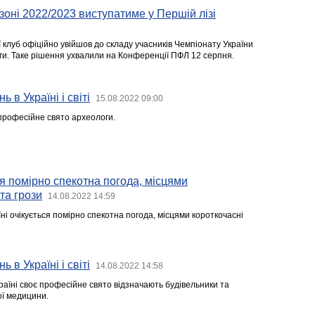
езоні 2022/2023 виступатиме у Першій лізі
ї клуб офіційно увійшов до складу учасників Чемпіонату України
ги. Таке рішення ухвалили на Конференції ПФЛ 12 серпня.
ь в Україні і світі
15.08.2022 09:00
професійне свято археологи.
ся помірно спекотна погода, місцями
та грози
14.08.2022 14:59
ні очікується помірно спекотна погода, місцями короткочасні
ь в Україні і світі
14.08.2022 14:58
раїні своє професійне свято відзначають будівельники та
ї медицини.