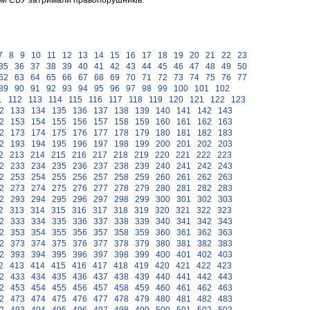
ами СБУ затримали правопорушників.
7
8
9
10
11
12
13
14
15
16
17
18
19
20
21
22
23
35
36
37
38
39
40
41
42
43
44
45
46
47
48
49
50
62
63
64
65
66
67
68
69
70
71
72
73
74
75
76
77
89
90
91
92
93
94
95
96
97
98
99
100
101
102
1
112
113
114
115
116
117
118
119
120
121
122
123
2
133
134
135
136
137
138
139
140
141
142
143
2
153
154
155
156
157
158
159
160
161
162
163
2
173
174
175
176
177
178
179
180
181
182
183
2
193
194
195
196
197
198
199
200
201
202
203
2
213
214
215
216
217
218
219
220
221
222
223
2
233
234
235
236
237
238
239
240
241
242
243
2
253
254
255
256
257
258
259
260
261
262
263
2
273
274
275
276
277
278
279
280
281
282
283
2
293
294
295
296
297
298
299
300
301
302
303
2
313
314
315
316
317
318
319
320
321
322
323
2
333
334
335
336
337
338
339
340
341
342
343
2
353
354
355
356
357
358
359
360
361
362
363
2
373
374
375
376
377
378
379
380
381
382
383
2
393
394
395
396
397
398
399
400
401
402
403
2
413
414
415
416
417
418
419
420
421
422
423
2
433
434
435
436
437
438
439
440
441
442
443
2
453
454
455
456
457
458
459
460
461
462
463
2
473
474
475
476
477
478
479
480
481
482
483