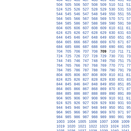
484
485
486
487
488
489
490
491
49
504
505
506
507
508
509
510
511
51
524
525
526
527
528
529
530
531
53
544
545
546
547
548
549
550
551
55
564
565
566
567
568
569
570
571
57
584
585
586
587
588
589
590
591
59
604
605
606
607
608
609
610
611
61
624
625
626
627
628
629
630
631
63
644
645
646
647
648
649
650
651
65
664
665
666
667
668
669
670
671
67
684
685
686
687
688
689
690
691
69
704
705
706
707
708
709
710
711
71
724
725
726
727
728
729
730
731
73
744
745
746
747
748
749
750
751
75
764
765
766
767
768
769
770
771
77
784
785
786
787
788
789
790
791
79
804
805
806
807
808
809
810
811
81
824
825
826
827
828
829
830
831
83
844
845
846
847
848
849
850
851
85
864
865
866
867
868
869
870
871
87
884
885
886
887
888
889
890
891
89
904
905
906
907
908
909
910
911
91
924
925
926
927
928
929
930
931
93
944
945
946
947
948
949
950
951
95
964
965
966
967
968
969
970
971
97
984
985
986
987
988
989
990
991
99
1003
1004
1005
1006
1007
1008
1009
1019
1020
1021
1022
1023
1024
1025