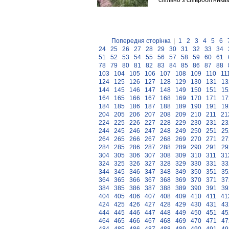
спільно з співробітник
Попередня сторінка
|
1
2
3
4
5
6
24
25
26
27
28
29
30
31
32
33
34
51
52
53
54
55
56
57
58
59
60
61
78
79
80
81
82
83
84
85
86
87
88
103
104
105
106
107
108
109
110
11
124
125
126
127
128
129
130
131
13
144
145
146
147
148
149
150
151
15
164
165
166
167
168
169
170
171
17
184
185
186
187
188
189
190
191
19
204
205
206
207
208
209
210
211
21
224
225
226
227
228
229
230
231
23
244
245
246
247
248
249
250
251
25
264
265
266
267
268
269
270
271
27
284
285
286
287
288
289
290
291
29
304
305
306
307
308
309
310
311
31
324
325
326
327
328
329
330
331
33
344
345
346
347
348
349
350
351
35
364
365
366
367
368
369
370
371
37
384
385
386
387
388
389
390
391
39
404
405
406
407
408
409
410
411
41
424
425
426
427
428
429
430
431
43
444
445
446
447
448
449
450
451
45
464
465
466
467
468
469
470
471
47