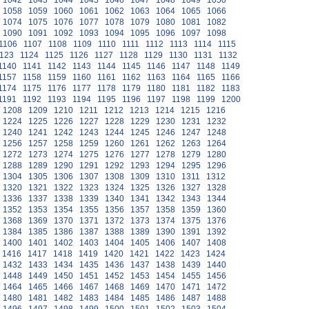
1042
1043
1044
1045
1046
1047
1048
1049
1050
1058
1059
1060
1061
1062
1063
1064
1065
1066
1074
1075
1076
1077
1078
1079
1080
1081
1082
1090
1091
1092
1093
1094
1095
1096
1097
1098
1106
1107
1108
1109
1110
1111
1112
1113
1114
1115
123
1124
1125
1126
1127
1128
1129
1130
1131
1132
1140
1141
1142
1143
1144
1145
1146
1147
1148
1149
1157
1158
1159
1160
1161
1162
1163
1164
1165
1166
1174
1175
1176
1177
1178
1179
1180
1181
1182
1183
1191
1192
1193
1194
1195
1196
1197
1198
1199
1200
1208
1209
1210
1211
1212
1213
1214
1215
1216
1224
1225
1226
1227
1228
1229
1230
1231
1232
1240
1241
1242
1243
1244
1245
1246
1247
1248
1256
1257
1258
1259
1260
1261
1262
1263
1264
1272
1273
1274
1275
1276
1277
1278
1279
1280
1288
1289
1290
1291
1292
1293
1294
1295
1296
1304
1305
1306
1307
1308
1309
1310
1311
1312
1320
1321
1322
1323
1324
1325
1326
1327
1328
1336
1337
1338
1339
1340
1341
1342
1343
1344
1352
1353
1354
1355
1356
1357
1358
1359
1360
1368
1369
1370
1371
1372
1373
1374
1375
1376
1384
1385
1386
1387
1388
1389
1390
1391
1392
1400
1401
1402
1403
1404
1405
1406
1407
1408
1416
1417
1418
1419
1420
1421
1422
1423
1424
1432
1433
1434
1435
1436
1437
1438
1439
1440
1448
1449
1450
1451
1452
1453
1454
1455
1456
1464
1465
1466
1467
1468
1469
1470
1471
1472
1480
1481
1482
1483
1484
1485
1486
1487
1488