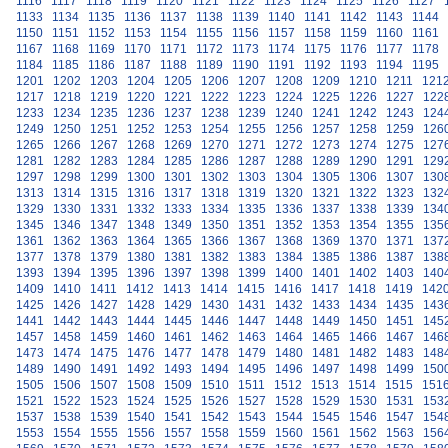
1116
1117
1118
1119
1120
1121
1122
1123
1124
1125
1126
1127
1133
1134
1135
1136
1137
1138
1139
1140
1141
1142
1143
1144
1150
1151
1152
1153
1154
1155
1156
1157
1158
1159
1160
1161
1167
1168
1169
1170
1171
1172
1173
1174
1175
1176
1177
1178
1184
1185
1186
1187
1188
1189
1190
1191
1192
1193
1194
1195
1201
1202
1203
1204
1205
1206
1207
1208
1209
1210
1211
121
1217
1218
1219
1220
1221
1222
1223
1224
1225
1226
1227
122
1233
1234
1235
1236
1237
1238
1239
1240
1241
1242
1243
124
1249
1250
1251
1252
1253
1254
1255
1256
1257
1258
1259
126
1265
1266
1267
1268
1269
1270
1271
1272
1273
1274
1275
127
1281
1282
1283
1284
1285
1286
1287
1288
1289
1290
1291
129
1297
1298
1299
1300
1301
1302
1303
1304
1305
1306
1307
130
1313
1314
1315
1316
1317
1318
1319
1320
1321
1322
1323
132
1329
1330
1331
1332
1333
1334
1335
1336
1337
1338
1339
134
1345
1346
1347
1348
1349
1350
1351
1352
1353
1354
1355
135
1361
1362
1363
1364
1365
1366
1367
1368
1369
1370
1371
137
1377
1378
1379
1380
1381
1382
1383
1384
1385
1386
1387
138
1393
1394
1395
1396
1397
1398
1399
1400
1401
1402
1403
140
1409
1410
1411
1412
1413
1414
1415
1416
1417
1418
1419
142
1425
1426
1427
1428
1429
1430
1431
1432
1433
1434
1435
143
1441
1442
1443
1444
1445
1446
1447
1448
1449
1450
1451
145
1457
1458
1459
1460
1461
1462
1463
1464
1465
1466
1467
146
1473
1474
1475
1476
1477
1478
1479
1480
1481
1482
1483
148
1489
1490
1491
1492
1493
1494
1495
1496
1497
1498
1499
150
1505
1506
1507
1508
1509
1510
1511
1512
1513
1514
1515
151
1521
1522
1523
1524
1525
1526
1527
1528
1529
1530
1531
153
1537
1538
1539
1540
1541
1542
1543
1544
1545
1546
1547
154
1553
1554
1555
1556
1557
1558
1559
1560
1561
1562
1563
156