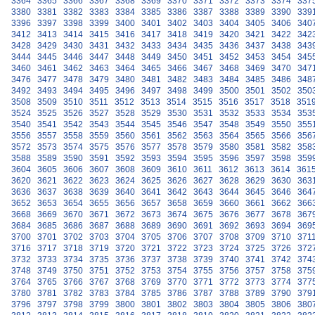
3364
3365
3366
3367
3368
3369
3370
3371
3372
3373
3374
337
3380
3381
3382
3383
3384
3385
3386
3387
3388
3389
3390
339
3396
3397
3398
3399
3400
3401
3402
3403
3404
3405
3406
340
3412
3413
3414
3415
3416
3417
3418
3419
3420
3421
3422
342
3428
3429
3430
3431
3432
3433
3434
3435
3436
3437
3438
343
3444
3445
3446
3447
3448
3449
3450
3451
3452
3453
3454
345
3460
3461
3462
3463
3464
3465
3466
3467
3468
3469
3470
347
3476
3477
3478
3479
3480
3481
3482
3483
3484
3485
3486
348
3492
3493
3494
3495
3496
3497
3498
3499
3500
3501
3502
350
3508
3509
3510
3511
3512
3513
3514
3515
3516
3517
3518
351
3524
3525
3526
3527
3528
3529
3530
3531
3532
3533
3534
353
3540
3541
3542
3543
3544
3545
3546
3547
3548
3549
3550
355
3556
3557
3558
3559
3560
3561
3562
3563
3564
3565
3566
356
3572
3573
3574
3575
3576
3577
3578
3579
3580
3581
3582
358
3588
3589
3590
3591
3592
3593
3594
3595
3596
3597
3598
359
3604
3605
3606
3607
3608
3609
3610
3611
3612
3613
3614
361
3620
3621
3622
3623
3624
3625
3626
3627
3628
3629
3630
363
3636
3637
3638
3639
3640
3641
3642
3643
3644
3645
3646
364
3652
3653
3654
3655
3656
3657
3658
3659
3660
3661
3662
366
3668
3669
3670
3671
3672
3673
3674
3675
3676
3677
3678
367
3684
3685
3686
3687
3688
3689
3690
3691
3692
3693
3694
369
3700
3701
3702
3703
3704
3705
3706
3707
3708
3709
3710
371
3716
3717
3718
3719
3720
3721
3722
3723
3724
3725
3726
372
3732
3733
3734
3735
3736
3737
3738
3739
3740
3741
3742
374
3748
3749
3750
3751
3752
3753
3754
3755
3756
3757
3758
375
3764
3765
3766
3767
3768
3769
3770
3771
3772
3773
3774
377
3780
3781
3782
3783
3784
3785
3786
3787
3788
3789
3790
379
3796
3797
3798
3799
3800
3801
3802
3803
3804
3805
3806
380