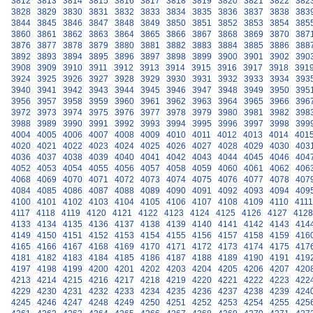
3812
3813
3814
3815
3816
3817
3818
3819
3820
3821
3822
382
3828
3829
3830
3831
3832
3833
3834
3835
3836
3837
3838
383
3844
3845
3846
3847
3848
3849
3850
3851
3852
3853
3854
385
3860
3861
3862
3863
3864
3865
3866
3867
3868
3869
3870
387
3876
3877
3878
3879
3880
3881
3882
3883
3884
3885
3886
388
3892
3893
3894
3895
3896
3897
3898
3899
3900
3901
3902
390
3908
3909
3910
3911
3912
3913
3914
3915
3916
3917
3918
391
3924
3925
3926
3927
3928
3929
3930
3931
3932
3933
3934
393
3940
3941
3942
3943
3944
3945
3946
3947
3948
3949
3950
395
3956
3957
3958
3959
3960
3961
3962
3963
3964
3965
3966
396
3972
3973
3974
3975
3976
3977
3978
3979
3980
3981
3982
398
3988
3989
3990
3991
3992
3993
3994
3995
3996
3997
3998
399
4004
4005
4006
4007
4008
4009
4010
4011
4012
4013
4014
401
4020
4021
4022
4023
4024
4025
4026
4027
4028
4029
4030
403
4036
4037
4038
4039
4040
4041
4042
4043
4044
4045
4046
404
4052
4053
4054
4055
4056
4057
4058
4059
4060
4061
4062
406
4068
4069
4070
4071
4072
4073
4074
4075
4076
4077
4078
407
4084
4085
4086
4087
4088
4089
4090
4091
4092
4093
4094
409
4100
4101
4102
4103
4104
4105
4106
4107
4108
4109
4110
4111
4117
4118
4119
4120
4121
4122
4123
4124
4125
4126
4127
4128
4133
4134
4135
4136
4137
4138
4139
4140
4141
4142
4143
414
4149
4150
4151
4152
4153
4154
4155
4156
4157
4158
4159
416
4165
4166
4167
4168
4169
4170
4171
4172
4173
4174
4175
417
4181
4182
4183
4184
4185
4186
4187
4188
4189
4190
4191
419
4197
4198
4199
4200
4201
4202
4203
4204
4205
4206
4207
420
4213
4214
4215
4216
4217
4218
4219
4220
4221
4222
4223
422
4229
4230
4231
4232
4233
4234
4235
4236
4237
4238
4239
424
4245
4246
4247
4248
4249
4250
4251
4252
4253
4254
4255
425