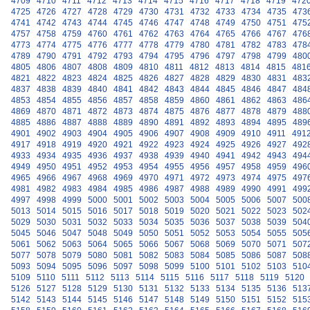
4709
4710
4711
4712
4713
4714
4715
4716
4717
4718
4719
472
4725
4726
4727
4728
4729
4730
4731
4732
4733
4734
4735
473
4741
4742
4743
4744
4745
4746
4747
4748
4749
4750
4751
475
4757
4758
4759
4760
4761
4762
4763
4764
4765
4766
4767
476
4773
4774
4775
4776
4777
4778
4779
4780
4781
4782
4783
478
4789
4790
4791
4792
4793
4794
4795
4796
4797
4798
4799
480
4805
4806
4807
4808
4809
4810
4811
4812
4813
4814
4815
481
4821
4822
4823
4824
4825
4826
4827
4828
4829
4830
4831
483
4837
4838
4839
4840
4841
4842
4843
4844
4845
4846
4847
484
4853
4854
4855
4856
4857
4858
4859
4860
4861
4862
4863
486
4869
4870
4871
4872
4873
4874
4875
4876
4877
4878
4879
488
4885
4886
4887
4888
4889
4890
4891
4892
4893
4894
4895
489
4901
4902
4903
4904
4905
4906
4907
4908
4909
4910
4911
491
4917
4918
4919
4920
4921
4922
4923
4924
4925
4926
4927
492
4933
4934
4935
4936
4937
4938
4939
4940
4941
4942
4943
494
4949
4950
4951
4952
4953
4954
4955
4956
4957
4958
4959
496
4965
4966
4967
4968
4969
4970
4971
4972
4973
4974
4975
497
4981
4982
4983
4984
4985
4986
4987
4988
4989
4990
4991
499
4997
4998
4999
5000
5001
5002
5003
5004
5005
5006
5007
500
5013
5014
5015
5016
5017
5018
5019
5020
5021
5022
5023
502
5029
5030
5031
5032
5033
5034
5035
5036
5037
5038
5039
504
5045
5046
5047
5048
5049
5050
5051
5052
5053
5054
5055
505
5061
5062
5063
5064
5065
5066
5067
5068
5069
5070
5071
507
5077
5078
5079
5080
5081
5082
5083
5084
5085
5086
5087
508
5093
5094
5095
5096
5097
5098
5099
5100
5101
5102
5103
510
5109
5110
5111
5112
5113
5114
5115
5116
5117
5118
5119
5120
5126
5127
5128
5129
5130
5131
5132
5133
5134
5135
5136
513
5142
5143
5144
5145
5146
5147
5148
5149
5150
5151
5152
515