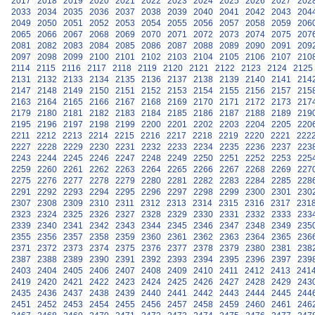
2017
2018
2019
2020
2021
2022
2023
2024
2025
2026
2027
202
2033
2034
2035
2036
2037
2038
2039
2040
2041
2042
2043
204
2049
2050
2051
2052
2053
2054
2055
2056
2057
2058
2059
206
2065
2066
2067
2068
2069
2070
2071
2072
2073
2074
2075
207
2081
2082
2083
2084
2085
2086
2087
2088
2089
2090
2091
209
2097
2098
2099
2100
2101
2102
2103
2104
2105
2106
2107
210
2114
2115
2116
2117
2118
2119
2120
2121
2122
2123
2124
2125
2131
2132
2133
2134
2135
2136
2137
2138
2139
2140
2141
214
2147
2148
2149
2150
2151
2152
2153
2154
2155
2156
2157
215
2163
2164
2165
2166
2167
2168
2169
2170
2171
2172
2173
217
2179
2180
2181
2182
2183
2184
2185
2186
2187
2188
2189
219
2195
2196
2197
2198
2199
2200
2201
2202
2203
2204
2205
220
2211
2212
2213
2214
2215
2216
2217
2218
2219
2220
2221
222
2227
2228
2229
2230
2231
2232
2233
2234
2235
2236
2237
223
2243
2244
2245
2246
2247
2248
2249
2250
2251
2252
2253
225
2259
2260
2261
2262
2263
2264
2265
2266
2267
2268
2269
227
2275
2276
2277
2278
2279
2280
2281
2282
2283
2284
2285
228
2291
2292
2293
2294
2295
2296
2297
2298
2299
2300
2301
230
2307
2308
2309
2310
2311
2312
2313
2314
2315
2316
2317
231
2323
2324
2325
2326
2327
2328
2329
2330
2331
2332
2333
233
2339
2340
2341
2342
2343
2344
2345
2346
2347
2348
2349
235
2355
2356
2357
2358
2359
2360
2361
2362
2363
2364
2365
236
2371
2372
2373
2374
2375
2376
2377
2378
2379
2380
2381
238
2387
2388
2389
2390
2391
2392
2393
2394
2395
2396
2397
239
2403
2404
2405
2406
2407
2408
2409
2410
2411
2412
2413
241
2419
2420
2421
2422
2423
2424
2425
2426
2427
2428
2429
243
2435
2436
2437
2438
2439
2440
2441
2442
2443
2444
2445
244
2451
2452
2453
2454
2455
2456
2457
2458
2459
2460
2461
246