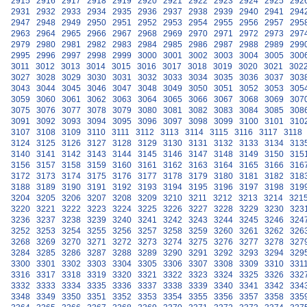
2915
2916
2917
2918
2919
2920
2921
2922
2923
2924
2925
292
2931
2932
2933
2934
2935
2936
2937
2938
2939
2940
2941
294
2947
2948
2949
2950
2951
2952
2953
2954
2955
2956
2957
295
2963
2964
2965
2966
2967
2968
2969
2970
2971
2972
2973
297
2979
2980
2981
2982
2983
2984
2985
2986
2987
2988
2989
299
2995
2996
2997
2998
2999
3000
3001
3002
3003
3004
3005
300
3011
3012
3013
3014
3015
3016
3017
3018
3019
3020
3021
302
3027
3028
3029
3030
3031
3032
3033
3034
3035
3036
3037
303
3043
3044
3045
3046
3047
3048
3049
3050
3051
3052
3053
305
3059
3060
3061
3062
3063
3064
3065
3066
3067
3068
3069
307
3075
3076
3077
3078
3079
3080
3081
3082
3083
3084
3085
308
3091
3092
3093
3094
3095
3096
3097
3098
3099
3100
3101
310
3107
3108
3109
3110
3111
3112
3113
3114
3115
3116
3117
3118
3124
3125
3126
3127
3128
3129
3130
3131
3132
3133
3134
313
3140
3141
3142
3143
3144
3145
3146
3147
3148
3149
3150
315
3156
3157
3158
3159
3160
3161
3162
3163
3164
3165
3166
316
3172
3173
3174
3175
3176
3177
3178
3179
3180
3181
3182
318
3188
3189
3190
3191
3192
3193
3194
3195
3196
3197
3198
319
3204
3205
3206
3207
3208
3209
3210
3211
3212
3213
3214
321
3220
3221
3222
3223
3224
3225
3226
3227
3228
3229
3230
323
3236
3237
3238
3239
3240
3241
3242
3243
3244
3245
3246
324
3252
3253
3254
3255
3256
3257
3258
3259
3260
3261
3262
326
3268
3269
3270
3271
3272
3273
3274
3275
3276
3277
3278
327
3284
3285
3286
3287
3288
3289
3290
3291
3292
3293
3294
329
3300
3301
3302
3303
3304
3305
3306
3307
3308
3309
3310
331
3316
3317
3318
3319
3320
3321
3322
3323
3324
3325
3326
332
3332
3333
3334
3335
3336
3337
3338
3339
3340
3341
3342
334
3348
3349
3350
3351
3352
3353
3354
3355
3356
3357
3358
335