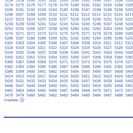
5158
5159
5160
5161
5162
5163
5164
5165
5166
5167
5168
516
5174
5175
5176
5177
5178
5179
5180
5181
5182
5183
5184
518
5190
5191
5192
5193
5194
5195
5196
5197
5198
5199
5200
520
5206
5207
5208
5209
5210
5211
5212
5213
5214
5215
5216
521
5222
5223
5224
5225
5226
5227
5228
5229
5230
5231
5232
523
5238
5239
5240
5241
5242
5243
5244
5245
5246
5247
5248
524
5254
5255
5256
5257
5258
5259
5260
5261
5262
5263
5264
526
5270
5271
5272
5273
5274
5275
5276
5277
5278
5279
5280
528
5286
5287
5288
5289
5290
5291
5292
5293
5294
5295
5296
529
5302
5303
5304
5305
5306
5307
5308
5309
5310
5311
5312
531
5318
5319
5320
5321
5322
5323
5324
5325
5326
5327
5328
532
5334
5335
5336
5337
5338
5339
5340
5341
5342
5343
5344
534
5350
5351
5352
5353
5354
5355
5356
5357
5358
5359
5360
536
5366
5367
5368
5369
5370
5371
5372
5373
5374
5375
5376
537
5382
5383
5384
5385
5386
5387
5388
5389
5390
5391
5392
539
5398
5399
5400
5401
5402
5403
5404
5405
5406
5407
5408
540
5414
5415
5416
5417
5418
5419
5420
5421
5422
5423
5424
542
5430
5431
5432
5433
5434
5435
5436
5437
5438
5439
5440
544
5446
5447
5448
5449
5450
5451
5452
5453
5454
5455
5456
545
5462
5463
5464
5465
5466
5467
5468
5469
5470
5471
5472
547
5478
5479
5480
5481
5482
5483
5484
5485
5486
5487
5488
548
сторінка