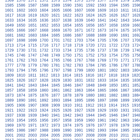
1569
1570
1571
1572
1573
1574
1575
1576
1577
1578
1579
158
1585
1586
1587
1588
1589
1590
1591
1592
1593
1594
1595
159
1601
1602
1603
1604
1605
1606
1607
1608
1609
1610
1611
161
1617
1618
1619
1620
1621
1622
1623
1624
1625
1626
1627
162
1633
1634
1635
1636
1637
1638
1639
1640
1641
1642
1643
164
1649
1650
1651
1652
1653
1654
1655
1656
1657
1658
1659
166
1665
1666
1667
1668
1669
1670
1671
1672
1673
1674
1675
167
1681
1682
1683
1684
1685
1686
1687
1688
1689
1690
1691
169
1697
1698
1699
1700
1701
1702
1703
1704
1705
1706
1707
170
1713
1714
1715
1716
1717
1718
1719
1720
1721
1722
1723
172
1729
1730
1731
1732
1733
1734
1735
1736
1737
1738
1739
174
1745
1746
1747
1748
1749
1750
1751
1752
1753
1754
1755
175
1761
1762
1763
1764
1765
1766
1767
1768
1769
1770
1771
177
1777
1778
1779
1780
1781
1782
1783
1784
1785
1786
1787
178
1793
1794
1795
1796
1797
1798
1799
1800
1801
1802
1803
180
1809
1810
1811
1812
1813
1814
1815
1816
1817
1818
1819
182
1825
1826
1827
1828
1829
1830
1831
1832
1833
1834
1835
183
1841
1842
1843
1844
1845
1846
1847
1848
1849
1850
1851
185
1857
1858
1859
1860
1861
1862
1863
1864
1865
1866
1867
186
1873
1874
1875
1876
1877
1878
1879
1880
1881
1882
1883
188
1889
1890
1891
1892
1893
1894
1895
1896
1897
1898
1899
190
1905
1906
1907
1908
1909
1910
1911
1912
1913
1914
1915
191
1921
1922
1923
1924
1925
1926
1927
1928
1929
1930
1931
193
1937
1938
1939
1940
1941
1942
1943
1944
1945
1946
1947
194
1953
1954
1955
1956
1957
1958
1959
1960
1961
1962
1963
196
1969
1970
1971
1972
1973
1974
1975
1976
1977
1978
1979
198
1985
1986
1987
1988
1989
1990
1991
1992
1993
1994
1995
199
2001
2002
2003
2004
2005
2006
2007
2008
2009
2010
2011
201