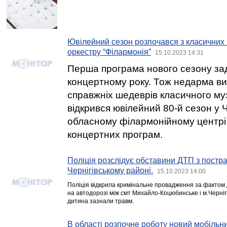
Ювілейний сезон розпочався з класичних 
оркестру “Філармонія”
15.10.2023 14:31
Перша програма нового сезону за
концертному року. Тож недарма в
справжніх шедеврів класичного му
відкрився ювілейний 80-й сезон у 
обласному філармонійному центрі
концертних програм.
Поліція розслідує обставини ДТП з пост
Чернігівському районі.
15.10.2023 14:00
Поліція відкрила кримінальне провадження за фактом
на автодорозі між смт Михайло-Коцюбинське і м.Чернігі
дитина зазнали травм.
В області розпочне роботу новий мобільни