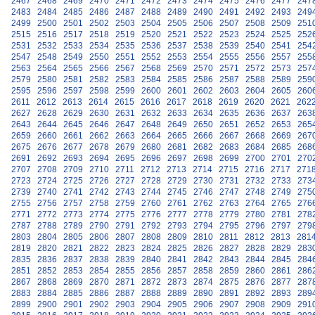
2467
2468
2469
2470
2471
2472
2473
2474
2475
2476
2477
247
2483
2484
2485
2486
2487
2488
2489
2490
2491
2492
2493
249
2499
2500
2501
2502
2503
2504
2505
2506
2507
2508
2509
251
2515
2516
2517
2518
2519
2520
2521
2522
2523
2524
2525
252
2531
2532
2533
2534
2535
2536
2537
2538
2539
2540
2541
254
2547
2548
2549
2550
2551
2552
2553
2554
2555
2556
2557
255
2563
2564
2565
2566
2567
2568
2569
2570
2571
2572
2573
257
2579
2580
2581
2582
2583
2584
2585
2586
2587
2588
2589
259
2595
2596
2597
2598
2599
2600
2601
2602
2603
2604
2605
260
2611
2612
2613
2614
2615
2616
2617
2618
2619
2620
2621
262
2627
2628
2629
2630
2631
2632
2633
2634
2635
2636
2637
263
2643
2644
2645
2646
2647
2648
2649
2650
2651
2652
2653
265
2659
2660
2661
2662
2663
2664
2665
2666
2667
2668
2669
267
2675
2676
2677
2678
2679
2680
2681
2682
2683
2684
2685
268
2691
2692
2693
2694
2695
2696
2697
2698
2699
2700
2701
270
2707
2708
2709
2710
2711
2712
2713
2714
2715
2716
2717
271
2723
2724
2725
2726
2727
2728
2729
2730
2731
2732
2733
273
2739
2740
2741
2742
2743
2744
2745
2746
2747
2748
2749
275
2755
2756
2757
2758
2759
2760
2761
2762
2763
2764
2765
276
2771
2772
2773
2774
2775
2776
2777
2778
2779
2780
2781
278
2787
2788
2789
2790
2791
2792
2793
2794
2795
2796
2797
279
2803
2804
2805
2806
2807
2808
2809
2810
2811
2812
2813
281
2819
2820
2821
2822
2823
2824
2825
2826
2827
2828
2829
283
2835
2836
2837
2838
2839
2840
2841
2842
2843
2844
2845
284
2851
2852
2853
2854
2855
2856
2857
2858
2859
2860
2861
286
2867
2868
2869
2870
2871
2872
2873
2874
2875
2876
2877
287
2883
2884
2885
2886
2887
2888
2889
2890
2891
2892
2893
289
2899
2900
2901
2902
2903
2904
2905
2906
2907
2908
2909
291