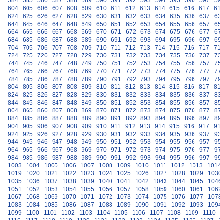
584
585
586
587
588
589
590
591
592
593
594
595
596
597
5
604
605
606
607
608
609
610
611
612
613
614
615
616
617
6
624
625
626
627
628
629
630
631
632
633
634
635
636
637
6
644
645
646
647
648
649
650
651
652
653
654
655
656
657
6
664
665
666
667
668
669
670
671
672
673
674
675
676
677
6
684
685
686
687
688
689
690
691
692
693
694
695
696
697
6
704
705
706
707
708
709
710
711
712
713
714
715
716
717
7
724
725
726
727
728
729
730
731
732
733
734
735
736
737
7
744
745
746
747
748
749
750
751
752
753
754
755
756
757
7
764
765
766
767
768
769
770
771
772
773
774
775
776
777
7
784
785
786
787
788
789
790
791
792
793
794
795
796
797
7
804
805
806
807
808
809
810
811
812
813
814
815
816
817
8
824
825
826
827
828
829
830
831
832
833
834
835
836
837
8
844
845
846
847
848
849
850
851
852
853
854
855
856
857
8
864
865
866
867
868
869
870
871
872
873
874
875
876
877
8
884
885
886
887
888
889
890
891
892
893
894
895
896
897
8
904
905
906
907
908
909
910
911
912
913
914
915
916
917
9
924
925
926
927
928
929
930
931
932
933
934
935
936
937
9
944
945
946
947
948
949
950
951
952
953
954
955
956
957
9
964
965
966
967
968
969
970
971
972
973
974
975
976
977
9
984
985
986
987
988
989
990
991
992
993
994
995
996
997
9
1003
1004
1005
1006
1007
1008
1009
1010
1011
1012
1013
101
1019
1020
1021
1022
1023
1024
1025
1026
1027
1028
1029
103
1035
1036
1037
1038
1039
1040
1041
1042
1043
1044
1045
104
1051
1052
1053
1054
1055
1056
1057
1058
1059
1060
1061
106
1067
1068
1069
1070
1071
1072
1073
1074
1075
1076
1077
107
1083
1084
1085
1086
1087
1088
1089
1090
1091
1092
1093
109
1099
1100
1101
1102
1103
1104
1105
1106
1107
1108
1109
1110