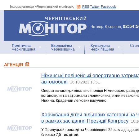
Інформ-агенція «Чернігівський монітор»:
RSS
Twitter
Facebook
Інформ-агенція
«Чернігівський монітор»
02:54:5
Четвер, 6 серпня,
Політична
Економічна
Культурна
Стил
Чернігівщина
Чернігівщина
Чернігівщина
АГЕНЦIЯ
Ніжинські поліцейські оперативно затрим
автомобіля
16.10.2023 13:51
Оперативники кримінальної поліції Ніжинського райвідд
встановили та затримали зловмисника, який незаконн
Ніжина. Крадений легковик вилучено.
Харчування дітей пільгових категорій на 
в рамках засідання Президії Конгресу
16.1
У Прилуцькій громаді на Чернігівщині 25 закладів дошкі
близько 7,5 тис дітей.