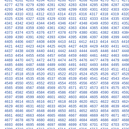
4261
4262
4263
4264
4265
4266
4267
4268
4269
4270
4271
427
4277
4278
4279
4280
4281
4282
4283
4284
4285
4286
4287
428
4293
4294
4295
4296
4297
4298
4299
4300
4301
4302
4303
430
4309
4310
4311
4312
4313
4314
4315
4316
4317
4318
4319
432
4325
4326
4327
4328
4329
4330
4331
4332
4333
4334
4335
433
4341
4342
4343
4344
4345
4346
4347
4348
4349
4350
4351
435
4357
4358
4359
4360
4361
4362
4363
4364
4365
4366
4367
436
4373
4374
4375
4376
4377
4378
4379
4380
4381
4382
4383
438
4389
4390
4391
4392
4393
4394
4395
4396
4397
4398
4399
440
4405
4406
4407
4408
4409
4410
4411
4412
4413
4414
4415
441
4421
4422
4423
4424
4425
4426
4427
4428
4429
4430
4431
443
4437
4438
4439
4440
4441
4442
4443
4444
4445
4446
4447
444
4453
4454
4455
4456
4457
4458
4459
4460
4461
4462
4463
446
4469
4470
4471
4472
4473
4474
4475
4476
4477
4478
4479
448
4485
4486
4487
4488
4489
4490
4491
4492
4493
4494
4495
449
4501
4502
4503
4504
4505
4506
4507
4508
4509
4510
4511
451
4517
4518
4519
4520
4521
4522
4523
4524
4525
4526
4527
452
4533
4534
4535
4536
4537
4538
4539
4540
4541
4542
4543
454
4549
4550
4551
4552
4553
4554
4555
4556
4557
4558
4559
456
4565
4566
4567
4568
4569
4570
4571
4572
4573
4574
4575
457
4581
4582
4583
4584
4585
4586
4587
4588
4589
4590
4591
459
4597
4598
4599
4600
4601
4602
4603
4604
4605
4606
4607
460
4613
4614
4615
4616
4617
4618
4619
4620
4621
4622
4623
462
4629
4630
4631
4632
4633
4634
4635
4636
4637
4638
4639
464
4645
4646
4647
4648
4649
4650
4651
4652
4653
4654
4655
465
4661
4662
4663
4664
4665
4666
4667
4668
4669
4670
4671
467
4677
4678
4679
4680
4681
4682
4683
4684
4685
4686
4687
468
4693
4694
4695
4696
4697
4698
4699
4700
4701
4702
4703
470