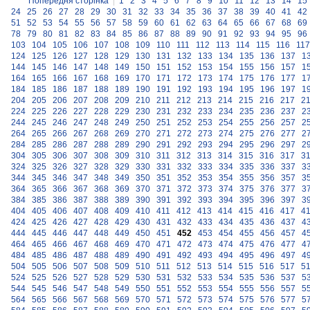
Попередня сторінка
|
1
2
3
4
5
6
7
8
9
10
11
12
13
14
15
24
25
26
27
28
29
30
31
32
33
34
35
36
37
38
39
40
41
42
51
52
53
54
55
56
57
58
59
60
61
62
63
64
65
66
67
68
69
78
79
80
81
82
83
84
85
86
87
88
89
90
91
92
93
94
95
96
103
104
105
106
107
108
109
110
111
112
113
114
115
116
117
124
125
126
127
128
129
130
131
132
133
134
135
136
137
1
144
145
146
147
148
149
150
151
152
153
154
155
156
157
1
164
165
166
167
168
169
170
171
172
173
174
175
176
177
1
184
185
186
187
188
189
190
191
192
193
194
195
196
197
1
204
205
206
207
208
209
210
211
212
213
214
215
216
217
2
224
225
226
227
228
229
230
231
232
233
234
235
236
237
2
244
245
246
247
248
249
250
251
252
253
254
255
256
257
2
264
265
266
267
268
269
270
271
272
273
274
275
276
277
2
284
285
286
287
288
289
290
291
292
293
294
295
296
297
2
304
305
306
307
308
309
310
311
312
313
314
315
316
317
3
324
325
326
327
328
329
330
331
332
333
334
335
336
337
3
344
345
346
347
348
349
350
351
352
353
354
355
356
357
3
364
365
366
367
368
369
370
371
372
373
374
375
376
377
3
384
385
386
387
388
389
390
391
392
393
394
395
396
397
3
404
405
406
407
408
409
410
411
412
413
414
415
416
417
4
424
425
426
427
428
429
430
431
432
433
434
435
436
437
4
444
445
446
447
448
449
450
451
452
453
454
455
456
457
4
464
465
466
467
468
469
470
471
472
473
474
475
476
477
4
484
485
486
487
488
489
490
491
492
493
494
495
496
497
4
504
505
506
507
508
509
510
511
512
513
514
515
516
517
5
524
525
526
527
528
529
530
531
532
533
534
535
536
537
5
544
545
546
547
548
549
550
551
552
553
554
555
556
557
5
564
565
566
567
568
569
570
571
572
573
574
575
576
577
5