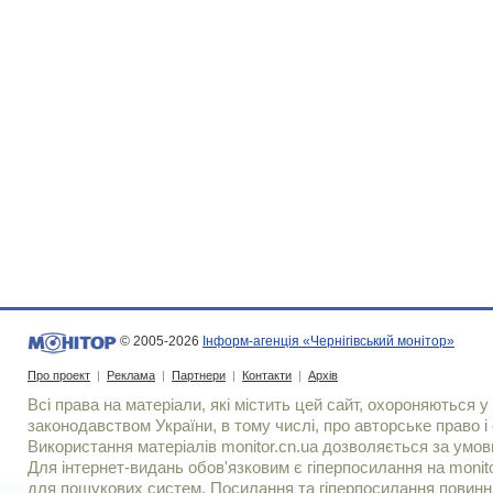
© 2005-2026
Інформ-агенція «Чернігівський монітор»
Про проект
|
Реклама
|
Партнери
|
Контакти
|
Архів
Всі права на матеріали, які містить цей сайт, охороняються у 
законодавством України, в тому числі, про авторське право і 
Використання матерiалiв monitor.cn.ua дозволяється за умов
Для iнтернет-видань обов'язковим є гiперпосилання на monito
для пошукових систем. Посилання та гіперпосилання повинні