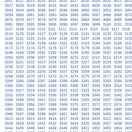
3011
3012
3013
3014
3015
3016
3017
3018
3019
3020
3021
302
3027
3028
3029
3030
3031
3032
3033
3034
3035
3036
3037
303
3043
3044
3045
3046
3047
3048
3049
3050
3051
3052
3053
305
3059
3060
3061
3062
3063
3064
3065
3066
3067
3068
3069
307
3075
3076
3077
3078
3079
3080
3081
3082
3083
3084
3085
308
3091
3092
3093
3094
3095
3096
3097
3098
3099
3100
3101
310
3107
3108
3109
3110
3111
3112
3113
3114
3115
3116
3117
3118
3124
3125
3126
3127
3128
3129
3130
3131
3132
3133
3134
313
3140
3141
3142
3143
3144
3145
3146
3147
3148
3149
3150
315
3156
3157
3158
3159
3160
3161
3162
3163
3164
3165
3166
316
3172
3173
3174
3175
3176
3177
3178
3179
3180
3181
3182
318
3188
3189
3190
3191
3192
3193
3194
3195
3196
3197
3198
319
3204
3205
3206
3207
3208
3209
3210
3211
3212
3213
3214
321
3220
3221
3222
3223
3224
3225
3226
3227
3228
3229
3230
323
3236
3237
3238
3239
3240
3241
3242
3243
3244
3245
3246
324
3252
3253
3254
3255
3256
3257
3258
3259
3260
3261
3262
326
3268
3269
3270
3271
3272
3273
3274
3275
3276
3277
3278
327
3284
3285
3286
3287
3288
3289
3290
3291
3292
3293
3294
329
3300
3301
3302
3303
3304
3305
3306
3307
3308
3309
3310
331
3316
3317
3318
3319
3320
3321
3322
3323
3324
3325
3326
332
3332
3333
3334
3335
3336
3337
3338
3339
3340
3341
3342
334
3348
3349
3350
3351
3352
3353
3354
3355
3356
3357
3358
335
3364
3365
3366
3367
3368
3369
3370
3371
3372
3373
3374
337
3380
3381
3382
3383
3384
3385
3386
3387
3388
3389
3390
339
3396
3397
3398
3399
3400
3401
3402
3403
3404
3405
3406
340
3412
3413
3414
3415
3416
3417
3418
3419
3420
3421
3422
342
3428
3429
3430
3431
3432
3433
3434
3435
3436
3437
3438
343
3444
3445
3446
3447
3448
3449
3450
3451
3452
3453
3454
345