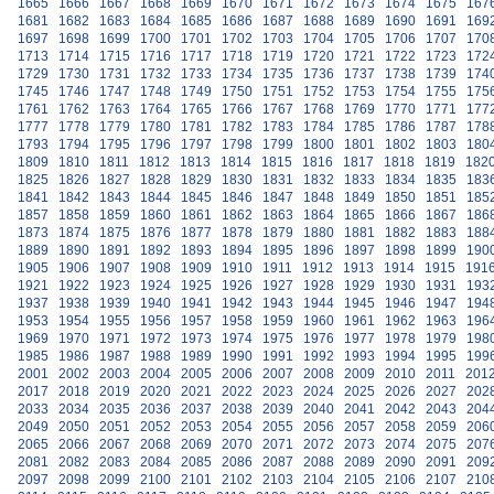
1665
1666
1667
1668
1669
1670
1671
1672
1673
1674
1675
167
1681
1682
1683
1684
1685
1686
1687
1688
1689
1690
1691
169
1697
1698
1699
1700
1701
1702
1703
1704
1705
1706
1707
170
1713
1714
1715
1716
1717
1718
1719
1720
1721
1722
1723
172
1729
1730
1731
1732
1733
1734
1735
1736
1737
1738
1739
174
1745
1746
1747
1748
1749
1750
1751
1752
1753
1754
1755
175
1761
1762
1763
1764
1765
1766
1767
1768
1769
1770
1771
177
1777
1778
1779
1780
1781
1782
1783
1784
1785
1786
1787
178
1793
1794
1795
1796
1797
1798
1799
1800
1801
1802
1803
180
1809
1810
1811
1812
1813
1814
1815
1816
1817
1818
1819
182
1825
1826
1827
1828
1829
1830
1831
1832
1833
1834
1835
183
1841
1842
1843
1844
1845
1846
1847
1848
1849
1850
1851
185
1857
1858
1859
1860
1861
1862
1863
1864
1865
1866
1867
186
1873
1874
1875
1876
1877
1878
1879
1880
1881
1882
1883
188
1889
1890
1891
1892
1893
1894
1895
1896
1897
1898
1899
190
1905
1906
1907
1908
1909
1910
1911
1912
1913
1914
1915
191
1921
1922
1923
1924
1925
1926
1927
1928
1929
1930
1931
193
1937
1938
1939
1940
1941
1942
1943
1944
1945
1946
1947
194
1953
1954
1955
1956
1957
1958
1959
1960
1961
1962
1963
196
1969
1970
1971
1972
1973
1974
1975
1976
1977
1978
1979
198
1985
1986
1987
1988
1989
1990
1991
1992
1993
1994
1995
199
2001
2002
2003
2004
2005
2006
2007
2008
2009
2010
2011
201
2017
2018
2019
2020
2021
2022
2023
2024
2025
2026
2027
202
2033
2034
2035
2036
2037
2038
2039
2040
2041
2042
2043
204
2049
2050
2051
2052
2053
2054
2055
2056
2057
2058
2059
206
2065
2066
2067
2068
2069
2070
2071
2072
2073
2074
2075
207
2081
2082
2083
2084
2085
2086
2087
2088
2089
2090
2091
209
2097
2098
2099
2100
2101
2102
2103
2104
2105
2106
2107
210