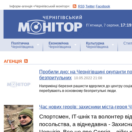
Інформ-агенція «Чернігівський монітор»:
RSS
Twitter
Facebook
Інформ-агенція
«Чернігівський монітор»
17:19
П`ятниця, 7 серпня,
Політична
Економічна
Культурна
Стил
Чернігівщина
Чернігівщина
Чернігівщина
АГЕНЦIЯ
Пробили дно: на Чернігівщині окупанти п
безпритульних
10.05.2022 21:08
Наприкінці березня рашисти вдерлися до центру соціал
перебувають в основному безпритульні люди.
Час нових героїв: захисники міста-героя Ч
Спортсмен, ІТ-шнік та волонтер ві
посольства, а віднедавна - Захисн
Чернігів. Все це про Сергія – війс