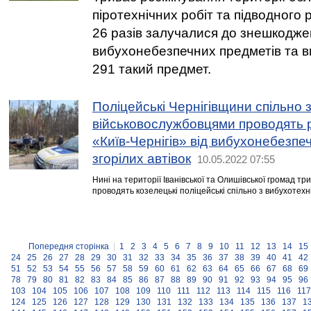
піротехнічних робіт та підводног
26 разів залучалися до знешкодж
вибухонебезпечних предметів та в
291 такий предмет.
Поліцейські Чернігівщини спільно 
військовослужбовцями проводять 
«Київ-Чернігів» від вибухонебезпе
згорілих автівок
10.05.2022 07:55
Нині на території Іванівської та Олишівської громад т
проводять козелецькі поліцейські спільно з вибухотехні
Попередня сторінка
|
1
2
3
4
5
6
7
8
9
10
11
12
13
14
15
24
25
26
27
28
29
30
31
32
33
34
35
36
37
38
39
40
41
42
51
52
53
54
55
56
57
58
59
60
61
62
63
64
65
66
67
68
69
78
79
80
81
82
83
84
85
86
87
88
89
90
91
92
93
94
95
96
103
104
105
106
107
108
109
110
111
112
113
114
115
116
117
124
125
126
127
128
129
130
131
132
133
134
135
136
137
1