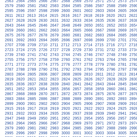
2563
2564
2565
2566
2567
2568
2569
2570
2571
2572
2573
257
2579
2580
2581
2582
2583
2584
2585
2586
2587
2588
2589
259
2595
2596
2597
2598
2599
2600
2601
2602
2603
2604
2605
260
2611
2612
2613
2614
2615
2616
2617
2618
2619
2620
2621
262
2627
2628
2629
2630
2631
2632
2633
2634
2635
2636
2637
263
2643
2644
2645
2646
2647
2648
2649
2650
2651
2652
2653
265
2659
2660
2661
2662
2663
2664
2665
2666
2667
2668
2669
267
2675
2676
2677
2678
2679
2680
2681
2682
2683
2684
2685
268
2691
2692
2693
2694
2695
2696
2697
2698
2699
2700
2701
270
2707
2708
2709
2710
2711
2712
2713
2714
2715
2716
2717
271
2723
2724
2725
2726
2727
2728
2729
2730
2731
2732
2733
273
2739
2740
2741
2742
2743
2744
2745
2746
2747
2748
2749
275
2755
2756
2757
2758
2759
2760
2761
2762
2763
2764
2765
276
2771
2772
2773
2774
2775
2776
2777
2778
2779
2780
2781
278
2787
2788
2789
2790
2791
2792
2793
2794
2795
2796
2797
279
2803
2804
2805
2806
2807
2808
2809
2810
2811
2812
2813
281
2819
2820
2821
2822
2823
2824
2825
2826
2827
2828
2829
283
2835
2836
2837
2838
2839
2840
2841
2842
2843
2844
2845
284
2851
2852
2853
2854
2855
2856
2857
2858
2859
2860
2861
286
2867
2868
2869
2870
2871
2872
2873
2874
2875
2876
2877
287
2883
2884
2885
2886
2887
2888
2889
2890
2891
2892
2893
289
2899
2900
2901
2902
2903
2904
2905
2906
2907
2908
2909
291
2915
2916
2917
2918
2919
2920
2921
2922
2923
2924
2925
292
2931
2932
2933
2934
2935
2936
2937
2938
2939
2940
2941
294
2947
2948
2949
2950
2951
2952
2953
2954
2955
2956
2957
295
2963
2964
2965
2966
2967
2968
2969
2970
2971
2972
2973
297
2979
2980
2981
2982
2983
2984
2985
2986
2987
2988
2989
299
2995
2996
2997
2998
2999
3000
3001
3002
3003
3004
3005
300