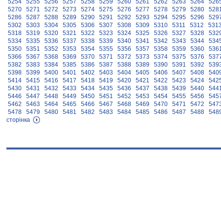
5254
5255
5256
5257
5258
5259
5260
5261
5262
5263
5264
526
5270
5271
5272
5273
5274
5275
5276
5277
5278
5279
5280
528
5286
5287
5288
5289
5290
5291
5292
5293
5294
5295
5296
529
5302
5303
5304
5305
5306
5307
5308
5309
5310
5311
5312
531
5318
5319
5320
5321
5322
5323
5324
5325
5326
5327
5328
532
5334
5335
5336
5337
5338
5339
5340
5341
5342
5343
5344
534
5350
5351
5352
5353
5354
5355
5356
5357
5358
5359
5360
536
5366
5367
5368
5369
5370
5371
5372
5373
5374
5375
5376
537
5382
5383
5384
5385
5386
5387
5388
5389
5390
5391
5392
539
5398
5399
5400
5401
5402
5403
5404
5405
5406
5407
5408
540
5414
5415
5416
5417
5418
5419
5420
5421
5422
5423
5424
542
5430
5431
5432
5433
5434
5435
5436
5437
5438
5439
5440
544
5446
5447
5448
5449
5450
5451
5452
5453
5454
5455
5456
545
5462
5463
5464
5465
5466
5467
5468
5469
5470
5471
5472
547
5478
5479
5480
5481
5482
5483
5484
5485
5486
5487
5488
548
сторінка