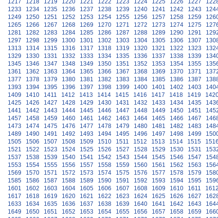
1217
1218
1219
1220
1221
1222
1223
1224
1225
1226
1227
122
1233
1234
1235
1236
1237
1238
1239
1240
1241
1242
1243
124
1249
1250
1251
1252
1253
1254
1255
1256
1257
1258
1259
126
1265
1266
1267
1268
1269
1270
1271
1272
1273
1274
1275
127
1281
1282
1283
1284
1285
1286
1287
1288
1289
1290
1291
129
1297
1298
1299
1300
1301
1302
1303
1304
1305
1306
1307
130
1313
1314
1315
1316
1317
1318
1319
1320
1321
1322
1323
132
1329
1330
1331
1332
1333
1334
1335
1336
1337
1338
1339
134
1345
1346
1347
1348
1349
1350
1351
1352
1353
1354
1355
135
1361
1362
1363
1364
1365
1366
1367
1368
1369
1370
1371
137
1377
1378
1379
1380
1381
1382
1383
1384
1385
1386
1387
138
1393
1394
1395
1396
1397
1398
1399
1400
1401
1402
1403
140
1409
1410
1411
1412
1413
1414
1415
1416
1417
1418
1419
142
1425
1426
1427
1428
1429
1430
1431
1432
1433
1434
1435
143
1441
1442
1443
1444
1445
1446
1447
1448
1449
1450
1451
145
1457
1458
1459
1460
1461
1462
1463
1464
1465
1466
1467
146
1473
1474
1475
1476
1477
1478
1479
1480
1481
1482
1483
148
1489
1490
1491
1492
1493
1494
1495
1496
1497
1498
1499
150
1505
1506
1507
1508
1509
1510
1511
1512
1513
1514
1515
151
1521
1522
1523
1524
1525
1526
1527
1528
1529
1530
1531
153
1537
1538
1539
1540
1541
1542
1543
1544
1545
1546
1547
154
1553
1554
1555
1556
1557
1558
1559
1560
1561
1562
1563
156
1569
1570
1571
1572
1573
1574
1575
1576
1577
1578
1579
158
1585
1586
1587
1588
1589
1590
1591
1592
1593
1594
1595
159
1601
1602
1603
1604
1605
1606
1607
1608
1609
1610
1611
161
1617
1618
1619
1620
1621
1622
1623
1624
1625
1626
1627
162
1633
1634
1635
1636
1637
1638
1639
1640
1641
1642
1643
164
1649
1650
1651
1652
1653
1654
1655
1656
1657
1658
1659
166