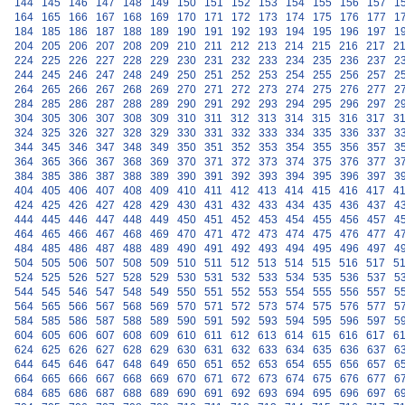
144
145
146
147
148
149
150
151
152
153
154
155
156
157
1
164
165
166
167
168
169
170
171
172
173
174
175
176
177
1
184
185
186
187
188
189
190
191
192
193
194
195
196
197
1
204
205
206
207
208
209
210
211
212
213
214
215
216
217
2
224
225
226
227
228
229
230
231
232
233
234
235
236
237
2
244
245
246
247
248
249
250
251
252
253
254
255
256
257
2
264
265
266
267
268
269
270
271
272
273
274
275
276
277
2
284
285
286
287
288
289
290
291
292
293
294
295
296
297
2
304
305
306
307
308
309
310
311
312
313
314
315
316
317
3
324
325
326
327
328
329
330
331
332
333
334
335
336
337
3
344
345
346
347
348
349
350
351
352
353
354
355
356
357
3
364
365
366
367
368
369
370
371
372
373
374
375
376
377
3
384
385
386
387
388
389
390
391
392
393
394
395
396
397
3
404
405
406
407
408
409
410
411
412
413
414
415
416
417
4
424
425
426
427
428
429
430
431
432
433
434
435
436
437
4
444
445
446
447
448
449
450
451
452
453
454
455
456
457
4
464
465
466
467
468
469
470
471
472
473
474
475
476
477
4
484
485
486
487
488
489
490
491
492
493
494
495
496
497
4
504
505
506
507
508
509
510
511
512
513
514
515
516
517
5
524
525
526
527
528
529
530
531
532
533
534
535
536
537
5
544
545
546
547
548
549
550
551
552
553
554
555
556
557
5
564
565
566
567
568
569
570
571
572
573
574
575
576
577
5
584
585
586
587
588
589
590
591
592
593
594
595
596
597
5
604
605
606
607
608
609
610
611
612
613
614
615
616
617
6
624
625
626
627
628
629
630
631
632
633
634
635
636
637
6
644
645
646
647
648
649
650
651
652
653
654
655
656
657
6
664
665
666
667
668
669
670
671
672
673
674
675
676
677
6
684
685
686
687
688
689
690
691
692
693
694
695
696
697
6