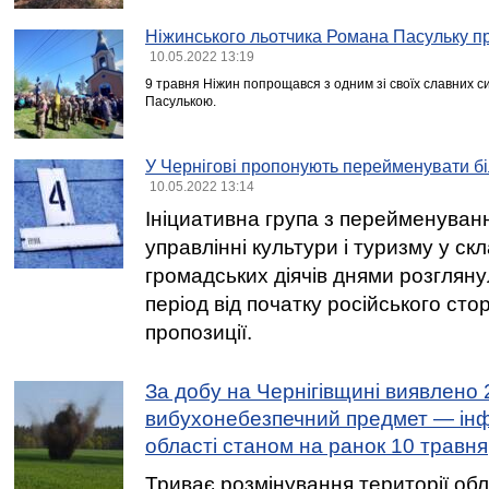
Ніжинського льотчика Романа Пасульку п
10.05.2022 13:19
9 травня Ніжин попрощався з одним зі своїх славних с
Пасулькою.
У Чернігові пропонують перейменувати б
10.05.2022 13:14
Ініциативна група з перейменуван
управлінні культури і туризму у скла
громадських діячів днями розгляну
період від початку російського сто
пропозиції.
За добу на Чернігівщині виявлено 
вибухонебезпечний предмет — інф
області станом на ранок 10 травня
Триває розмінування території обл