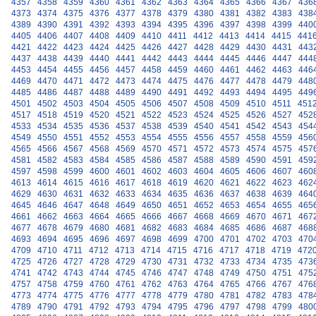
4357
4358
4359
4360
4361
4362
4363
4364
4365
4366
4367
436
4373
4374
4375
4376
4377
4378
4379
4380
4381
4382
4383
438
4389
4390
4391
4392
4393
4394
4395
4396
4397
4398
4399
440
4405
4406
4407
4408
4409
4410
4411
4412
4413
4414
4415
441
4421
4422
4423
4424
4425
4426
4427
4428
4429
4430
4431
443
4437
4438
4439
4440
4441
4442
4443
4444
4445
4446
4447
444
4453
4454
4455
4456
4457
4458
4459
4460
4461
4462
4463
446
4469
4470
4471
4472
4473
4474
4475
4476
4477
4478
4479
448
4485
4486
4487
4488
4489
4490
4491
4492
4493
4494
4495
449
4501
4502
4503
4504
4505
4506
4507
4508
4509
4510
4511
451
4517
4518
4519
4520
4521
4522
4523
4524
4525
4526
4527
452
4533
4534
4535
4536
4537
4538
4539
4540
4541
4542
4543
454
4549
4550
4551
4552
4553
4554
4555
4556
4557
4558
4559
456
4565
4566
4567
4568
4569
4570
4571
4572
4573
4574
4575
457
4581
4582
4583
4584
4585
4586
4587
4588
4589
4590
4591
459
4597
4598
4599
4600
4601
4602
4603
4604
4605
4606
4607
460
4613
4614
4615
4616
4617
4618
4619
4620
4621
4622
4623
462
4629
4630
4631
4632
4633
4634
4635
4636
4637
4638
4639
464
4645
4646
4647
4648
4649
4650
4651
4652
4653
4654
4655
465
4661
4662
4663
4664
4665
4666
4667
4668
4669
4670
4671
467
4677
4678
4679
4680
4681
4682
4683
4684
4685
4686
4687
468
4693
4694
4695
4696
4697
4698
4699
4700
4701
4702
4703
470
4709
4710
4711
4712
4713
4714
4715
4716
4717
4718
4719
472
4725
4726
4727
4728
4729
4730
4731
4732
4733
4734
4735
473
4741
4742
4743
4744
4745
4746
4747
4748
4749
4750
4751
475
4757
4758
4759
4760
4761
4762
4763
4764
4765
4766
4767
476
4773
4774
4775
4776
4777
4778
4779
4780
4781
4782
4783
478
4789
4790
4791
4792
4793
4794
4795
4796
4797
4798
4799
480