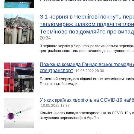
З 1 червня в Чернігові почнуть пер
тепломереж шляхом подачі теплоно
Терміново повідомляйте про випад
20:34
З першого червня у Чернігові розпочинається перевірк
централізованого теплопостачання до наступного опа
Пожежна команда Гончарівської громади
спецтранспорт
10.05.2022 20:30
Пожежний «мерседес» віднині стане незамінним поміч
Гончарівської громади.
У яких країнах хворіють на COVID-19 най
10.05.2022 13:37
Кількість нових випадків захворювання на COVID-19 у к
вимушених переселенців з України.