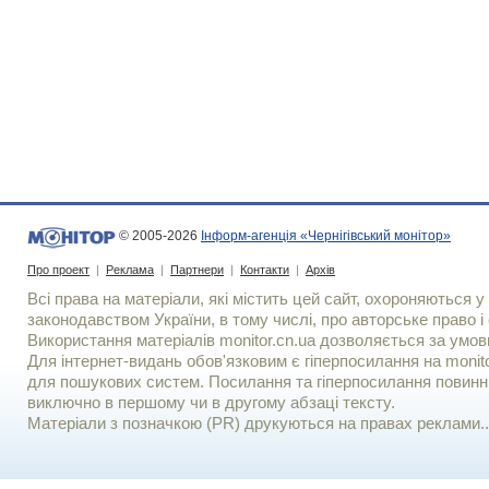
© 2005-2026
Інформ-агенція «Чернігівський монітор»
Про проект
|
Реклама
|
Партнери
|
Контакти
|
Архів
Всі права на матеріали, які містить цей сайт, охороняються у 
законодавством України, в тому числі, про авторське право і 
Використання матерiалiв monitor.cn.ua дозволяється за умов
Для iнтернет-видань обов'язковим є гiперпосилання на monito
для пошукових систем. Посилання та гіперпосилання повинні
виключно в першому чи в другому абзаці тексту.
Матеріали з позначкою (PR) друкуються на правах реклами..