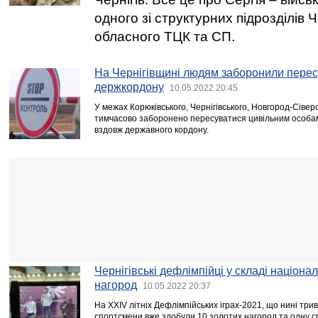
одного зі структурних підрозділів Ч
обласного ТЦК та СП.
На Чернігівщині людям заборонили перес
держкордону
10.05.2022 20:45
У межах Корюківського, Чернігівського, Новгород-Сіве
тимчасово заборонено пересуватися цивільним особам
вздовж державного кордону.
Чернігівські дефлімпійці у складі націона
нагород
10.05.2022 20:37
На XXIV літніх Дефлімпійських іграх-2021, що нині трива
спортсмени вже здобули 10 золотих нагород та одну ср