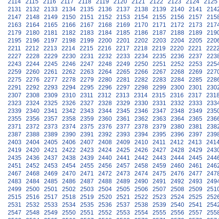
2114
2115
2116
2117
2118
2119
2120
2121
2122
2123
2124
2125
2131
2132
2133
2134
2135
2136
2137
2138
2139
2140
2141
214
2147
2148
2149
2150
2151
2152
2153
2154
2155
2156
2157
215
2163
2164
2165
2166
2167
2168
2169
2170
2171
2172
2173
217
2179
2180
2181
2182
2183
2184
2185
2186
2187
2188
2189
219
2195
2196
2197
2198
2199
2200
2201
2202
2203
2204
2205
220
2211
2212
2213
2214
2215
2216
2217
2218
2219
2220
2221
222
2227
2228
2229
2230
2231
2232
2233
2234
2235
2236
2237
223
2243
2244
2245
2246
2247
2248
2249
2250
2251
2252
2253
225
2259
2260
2261
2262
2263
2264
2265
2266
2267
2268
2269
227
2275
2276
2277
2278
2279
2280
2281
2282
2283
2284
2285
228
2291
2292
2293
2294
2295
2296
2297
2298
2299
2300
2301
230
2307
2308
2309
2310
2311
2312
2313
2314
2315
2316
2317
231
2323
2324
2325
2326
2327
2328
2329
2330
2331
2332
2333
233
2339
2340
2341
2342
2343
2344
2345
2346
2347
2348
2349
235
2355
2356
2357
2358
2359
2360
2361
2362
2363
2364
2365
236
2371
2372
2373
2374
2375
2376
2377
2378
2379
2380
2381
238
2387
2388
2389
2390
2391
2392
2393
2394
2395
2396
2397
239
2403
2404
2405
2406
2407
2408
2409
2410
2411
2412
2413
241
2419
2420
2421
2422
2423
2424
2425
2426
2427
2428
2429
243
2435
2436
2437
2438
2439
2440
2441
2442
2443
2444
2445
244
2451
2452
2453
2454
2455
2456
2457
2458
2459
2460
2461
246
2467
2468
2469
2470
2471
2472
2473
2474
2475
2476
2477
247
2483
2484
2485
2486
2487
2488
2489
2490
2491
2492
2493
249
2499
2500
2501
2502
2503
2504
2505
2506
2507
2508
2509
251
2515
2516
2517
2518
2519
2520
2521
2522
2523
2524
2525
252
2531
2532
2533
2534
2535
2536
2537
2538
2539
2540
2541
254
2547
2548
2549
2550
2551
2552
2553
2554
2555
2556
2557
255