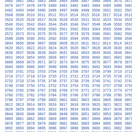
3460
3461
3462
3463
3464
3465
3466
3467
3468
3469
3470
347
3476
3477
3478
3479
3480
3481
3482
3483
3484
3485
3486
348
3492
3493
3494
3495
3496
3497
3498
3499
3500
3501
3502
350
3508
3509
3510
3511
3512
3513
3514
3515
3516
3517
3518
351
3524
3525
3526
3527
3528
3529
3530
3531
3532
3533
3534
353
3540
3541
3542
3543
3544
3545
3546
3547
3548
3549
3550
355
3556
3557
3558
3559
3560
3561
3562
3563
3564
3565
3566
356
3572
3573
3574
3575
3576
3577
3578
3579
3580
3581
3582
358
3588
3589
3590
3591
3592
3593
3594
3595
3596
3597
3598
359
3604
3605
3606
3607
3608
3609
3610
3611
3612
3613
3614
361
3620
3621
3622
3623
3624
3625
3626
3627
3628
3629
3630
363
3636
3637
3638
3639
3640
3641
3642
3643
3644
3645
3646
364
3652
3653
3654
3655
3656
3657
3658
3659
3660
3661
3662
366
3668
3669
3670
3671
3672
3673
3674
3675
3676
3677
3678
367
3684
3685
3686
3687
3688
3689
3690
3691
3692
3693
3694
369
3700
3701
3702
3703
3704
3705
3706
3707
3708
3709
3710
371
3716
3717
3718
3719
3720
3721
3722
3723
3724
3725
3726
372
3732
3733
3734
3735
3736
3737
3738
3739
3740
3741
3742
374
3748
3749
3750
3751
3752
3753
3754
3755
3756
3757
3758
375
3764
3765
3766
3767
3768
3769
3770
3771
3772
3773
3774
377
3780
3781
3782
3783
3784
3785
3786
3787
3788
3789
3790
379
3796
3797
3798
3799
3800
3801
3802
3803
3804
3805
3806
380
3812
3813
3814
3815
3816
3817
3818
3819
3820
3821
3822
382
3828
3829
3830
3831
3832
3833
3834
3835
3836
3837
3838
383
3844
3845
3846
3847
3848
3849
3850
3851
3852
3853
3854
385
3860
3861
3862
3863
3864
3865
3866
3867
3868
3869
3870
387
3876
3877
3878
3879
3880
3881
3882
3883
3884
3885
3886
388
3892
3893
3894
3895
3896
3897
3898
3899
3900
3901
3902
390