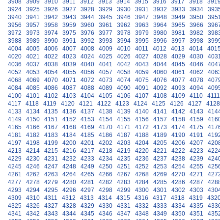
3908
3909
3910
3911
3912
3913
3914
3915
3916
3917
3918
391
3924
3925
3926
3927
3928
3929
3930
3931
3932
3933
3934
393
3940
3941
3942
3943
3944
3945
3946
3947
3948
3949
3950
395
3956
3957
3958
3959
3960
3961
3962
3963
3964
3965
3966
396
3972
3973
3974
3975
3976
3977
3978
3979
3980
3981
3982
398
3988
3989
3990
3991
3992
3993
3994
3995
3996
3997
3998
399
4004
4005
4006
4007
4008
4009
4010
4011
4012
4013
4014
401
4020
4021
4022
4023
4024
4025
4026
4027
4028
4029
4030
403
4036
4037
4038
4039
4040
4041
4042
4043
4044
4045
4046
404
4052
4053
4054
4055
4056
4057
4058
4059
4060
4061
4062
406
4068
4069
4070
4071
4072
4073
4074
4075
4076
4077
4078
407
4084
4085
4086
4087
4088
4089
4090
4091
4092
4093
4094
409
4100
4101
4102
4103
4104
4105
4106
4107
4108
4109
4110
4111
4117
4118
4119
4120
4121
4122
4123
4124
4125
4126
4127
4128
4133
4134
4135
4136
4137
4138
4139
4140
4141
4142
4143
414
4149
4150
4151
4152
4153
4154
4155
4156
4157
4158
4159
416
4165
4166
4167
4168
4169
4170
4171
4172
4173
4174
4175
417
4181
4182
4183
4184
4185
4186
4187
4188
4189
4190
4191
419
4197
4198
4199
4200
4201
4202
4203
4204
4205
4206
4207
420
4213
4214
4215
4216
4217
4218
4219
4220
4221
4222
4223
422
4229
4230
4231
4232
4233
4234
4235
4236
4237
4238
4239
424
4245
4246
4247
4248
4249
4250
4251
4252
4253
4254
4255
425
4261
4262
4263
4264
4265
4266
4267
4268
4269
4270
4271
427
4277
4278
4279
4280
4281
4282
4283
4284
4285
4286
4287
428
4293
4294
4295
4296
4297
4298
4299
4300
4301
4302
4303
430
4309
4310
4311
4312
4313
4314
4315
4316
4317
4318
4319
432
4325
4326
4327
4328
4329
4330
4331
4332
4333
4334
4335
433
4341
4342
4343
4344
4345
4346
4347
4348
4349
4350
4351
435