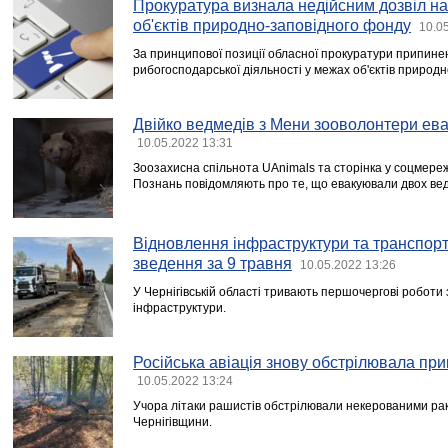
Прокуратура визнала недійсним дозвіл н
об'єктів природно-заповідного фонду
10.0
За принципової позиції обласної прокуратури припине
рибогосподарської діяльності у межах об'єктів природ
Двійко ведмедів з Мени зооволонтери ев
10.05.2022 13:31
Зоозахисна спільнота UAnimals та сторінка у соцмереж
Познань повідомляють про те, що евакуювали двох вед
Відновлення інфраструктури та транспорт
зведення за 9 травня
10.05.2022 13:26
У Чернігівській області тривають першочергові роботи
інфраструктури.
Російська авіація знову обстрілювала пр
10.05.2022 13:24
Учора літаки рашистів обстрілювали некерованими ра
Чернігівщини.