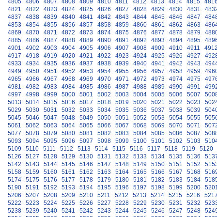
4805
4806
4807
4808
4809
4810
4811
4812
4813
4814
4815
481
4821
4822
4823
4824
4825
4826
4827
4828
4829
4830
4831
483
4837
4838
4839
4840
4841
4842
4843
4844
4845
4846
4847
484
4853
4854
4855
4856
4857
4858
4859
4860
4861
4862
4863
486
4869
4870
4871
4872
4873
4874
4875
4876
4877
4878
4879
488
4885
4886
4887
4888
4889
4890
4891
4892
4893
4894
4895
489
4901
4902
4903
4904
4905
4906
4907
4908
4909
4910
4911
491
4917
4918
4919
4920
4921
4922
4923
4924
4925
4926
4927
492
4933
4934
4935
4936
4937
4938
4939
4940
4941
4942
4943
494
4949
4950
4951
4952
4953
4954
4955
4956
4957
4958
4959
496
4965
4966
4967
4968
4969
4970
4971
4972
4973
4974
4975
497
4981
4982
4983
4984
4985
4986
4987
4988
4989
4990
4991
499
4997
4998
4999
5000
5001
5002
5003
5004
5005
5006
5007
500
5013
5014
5015
5016
5017
5018
5019
5020
5021
5022
5023
502
5029
5030
5031
5032
5033
5034
5035
5036
5037
5038
5039
504
5045
5046
5047
5048
5049
5050
5051
5052
5053
5054
5055
505
5061
5062
5063
5064
5065
5066
5067
5068
5069
5070
5071
507
5077
5078
5079
5080
5081
5082
5083
5084
5085
5086
5087
508
5093
5094
5095
5096
5097
5098
5099
5100
5101
5102
5103
510
5109
5110
5111
5112
5113
5114
5115
5116
5117
5118
5119
5120
5126
5127
5128
5129
5130
5131
5132
5133
5134
5135
5136
513
5142
5143
5144
5145
5146
5147
5148
5149
5150
5151
5152
515
5158
5159
5160
5161
5162
5163
5164
5165
5166
5167
5168
516
5174
5175
5176
5177
5178
5179
5180
5181
5182
5183
5184
518
5190
5191
5192
5193
5194
5195
5196
5197
5198
5199
5200
520
5206
5207
5208
5209
5210
5211
5212
5213
5214
5215
5216
521
5222
5223
5224
5225
5226
5227
5228
5229
5230
5231
5232
523
5238
5239
5240
5241
5242
5243
5244
5245
5246
5247
5248
524