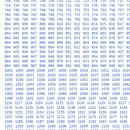
704
705
706
707
708
709
710
711
712
713
714
715
716
717
7
724
725
726
727
728
729
730
731
732
733
734
735
736
737
7
744
745
746
747
748
749
750
751
752
753
754
755
756
757
7
764
765
766
767
768
769
770
771
772
773
774
775
776
777
7
784
785
786
787
788
789
790
791
792
793
794
795
796
797
7
804
805
806
807
808
809
810
811
812
813
814
815
816
817
8
824
825
826
827
828
829
830
831
832
833
834
835
836
837
8
844
845
846
847
848
849
850
851
852
853
854
855
856
857
8
864
865
866
867
868
869
870
871
872
873
874
875
876
877
8
884
885
886
887
888
889
890
891
892
893
894
895
896
897
8
904
905
906
907
908
909
910
911
912
913
914
915
916
917
9
924
925
926
927
928
929
930
931
932
933
934
935
936
937
9
944
945
946
947
948
949
950
951
952
953
954
955
956
957
9
964
965
966
967
968
969
970
971
972
973
974
975
976
977
9
984
985
986
987
988
989
990
991
992
993
994
995
996
997
9
1003
1004
1005
1006
1007
1008
1009
1010
1011
1012
1013
101
1019
1020
1021
1022
1023
1024
1025
1026
1027
1028
1029
103
1035
1036
1037
1038
1039
1040
1041
1042
1043
1044
1045
104
1051
1052
1053
1054
1055
1056
1057
1058
1059
1060
1061
106
1067
1068
1069
1070
1071
1072
1073
1074
1075
1076
1077
107
1083
1084
1085
1086
1087
1088
1089
1090
1091
1092
1093
109
1099
1100
1101
1102
1103
1104
1105
1106
1107
1108
1109
1110
1116
1117
1118
1119
1120
1121
1122
1123
1124
1125
1126
1127
1133
1134
1135
1136
1137
1138
1139
1140
1141
1142
1143
1144
1150
1151
1152
1153
1154
1155
1156
1157
1158
1159
1160
1161
1167
1168
1169
1170
1171
1172
1173
1174
1175
1176
1177
1178
1184
1185
1186
1187
1188
1189
1190
1191
1192
1193
1194
1195
1201
1202
1203
1204
1205
1206
1207
1208
1209
1210
1211
121