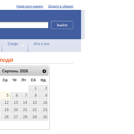
Надіслати новину
Додати в обране
Спорт
Хто є хто
ПОДІЙ
Серпень
2026
Ср
Чт
Пт
Сб
Нд
1
2
5
6
7
8
9
12
13
14
15
16
19
20
21
22
23
26
27
28
29
30