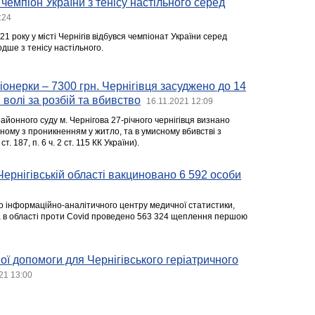
чемпіон України з тенісу настільного серед
:24
21 року у місті Чернігів відбувся чемпіонат України серед
одше з тенісу настільного.
іонерки – 7300 грн. Чернігівця засуджено до 14
 волі за розбій та вбивство
16.11.2021 12:09
йонного суду м. Чернігова 27-річного чернігівця визнано
ному з проникненням у житло, та в умисному вбивстві з
т. 187, п. 6 ч. 2 ст. 115 КК України).
Чернігівській області вакциновано 6 592 особи
го інформаційно-аналітичного центру медичної статистики,
а в області проти Covid проведено 563 324 щеплення першою
ної допомоги для Чернігівського геріатричного
21 13:00