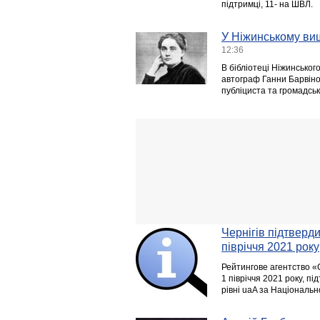
підтримці, 11- на ШВЛ.
У Ніжинському ви
12:36
В бібліотеці Ніжинськог
автограф Ганни Барвінок
публіциста та громадсь
Чернігів підтверд
півріччя 2021 року
Рейтингове агентство «C
1 півріччя 2021 року, п
рівні uaA за Національ