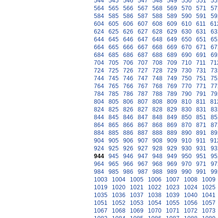
544
545
546
547
548
549
550
551
55
564
565
566
567
568
569
570
571
57
584
585
586
587
588
589
590
591
59
604
605
606
607
608
609
610
611
61
624
625
626
627
628
629
630
631
63
644
645
646
647
648
649
650
651
65
664
665
666
667
668
669
670
671
67
684
685
686
687
688
689
690
691
69
704
705
706
707
708
709
710
711
71
724
725
726
727
728
729
730
731
73
744
745
746
747
748
749
750
751
75
764
765
766
767
768
769
770
771
77
784
785
786
787
788
789
790
791
79
804
805
806
807
808
809
810
811
81
824
825
826
827
828
829
830
831
83
844
845
846
847
848
849
850
851
85
864
865
866
867
868
869
870
871
87
884
885
886
887
888
889
890
891
89
904
905
906
907
908
909
910
911
91
924
925
926
927
928
929
930
931
93
944
945
946
947
948
949
950
951
95
964
965
966
967
968
969
970
971
97
984
985
986
987
988
989
990
991
99
1003
1004
1005
1006
1007
1008
1009
1019
1020
1021
1022
1023
1024
1025
1035
1036
1037
1038
1039
1040
1041
1051
1052
1053
1054
1055
1056
1057
1067
1068
1069
1070
1071
1072
1073