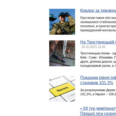
Кордон за тижден
Протягом тижня обстано
залишалася стабільною
посилено, в пунктах пр
прикордонний контроль
На Тростянецькій 
16.11.2021 11:41
Тростянецька балка - од
Київ - Суми - Юнаківка.
друге, ділянка дороги, 
понаднормові ухили, а т
Показник рівня інф
становив 101,3%
За розрахунками Держста
101,3%, в Україні – 100
• XII тур чемпіона
Першої ліги сезон