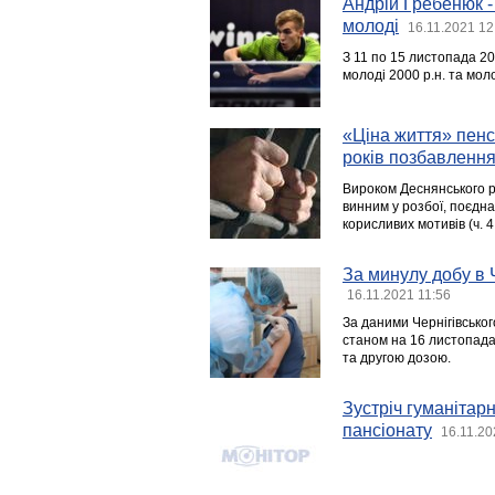
Андрій Гребенюк - 
молоді
16.11.2021 12
З 11 по 15 листопада 20
молоді 2000 р.н. та мол
«Ціна життя» пенс
років позбавлення
Вироком Деснянського ра
винним у розбої, поєдна
корисливих мотивів (ч. 4 с
За минулу добу в 
16.11.2021 11:56
За даними Чернігівсько
станом на 16 листопад
та другою дозою.
Зустріч гуманітар
пансіонату
16.11.20