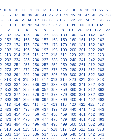
7
8
9
10
11
12
13
14
15
16
17
18
19
20
21
22
23
35
36
37
38
39
40
41
42
43
44
45
46
47
48
49
50
62
63
64
65
66
67
68
69
70
71
72
73
74
75
76
77
89
90
91
92
93
94
95
96
97
98
99
100
101
102
1
112
113
114
115
116
117
118
119
120
121
122
123
2
133
134
135
136
137
138
139
140
141
142
143
2
153
154
155
156
157
158
159
160
161
162
163
2
173
174
175
176
177
178
179
180
181
182
183
2
193
194
195
196
197
198
199
200
201
202
203
2
213
214
215
216
217
218
219
220
221
222
223
2
233
234
235
236
237
238
239
240
241
242
243
2
253
254
255
256
257
258
259
260
261
262
263
2
273
274
275
276
277
278
279
280
281
282
283
2
293
294
295
296
297
298
299
300
301
302
303
2
313
314
315
316
317
318
319
320
321
322
323
2
333
334
335
336
337
338
339
340
341
342
343
2
353
354
355
356
357
358
359
360
361
362
363
2
373
374
375
376
377
378
379
380
381
382
383
2
393
394
395
396
397
398
399
400
401
402
403
2
413
414
415
416
417
418
419
420
421
422
423
2
433
434
435
436
437
438
439
440
441
442
443
2
453
454
455
456
457
458
459
460
461
462
463
2
473
474
475
476
477
478
479
480
481
482
483
2
493
494
495
496
497
498
499
500
501
502
503
2
513
514
515
516
517
518
519
520
521
522
523
2
533
534
535
536
537
538
539
540
541
542
543