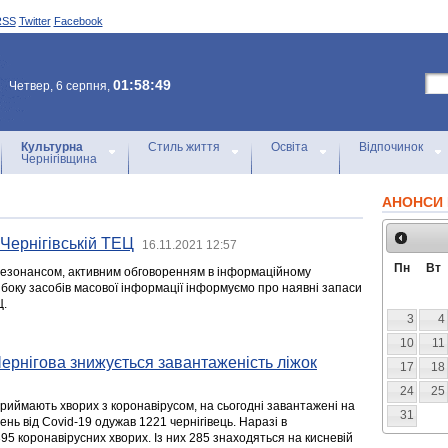
RSS
Twitter
Facebook
01:58:49
Четвер, 6 серпня,
Культурна
Стиль життя
Освіта
Відпочинок
Чернігівщина
АНОНСИ 
 Чернігівській ТЕЦ
16.11.2021 12:57
Пн
Вт
м резонансом, активним обговоренням в інформаційному
 боку засобів масової інформації інформуємо про наявні запаси
Ц.
3
4
10
11
Чернігова знижується завантаженість ліжок
17
18
24
25
і приймають хворих з коронавірусом, на сьогодні завантажені на
31
нь від Covid-19 одужав 1221 чернігівець. Наразі в
95 коронавірусних хворих. Із них 285 знаходяться на кисневій