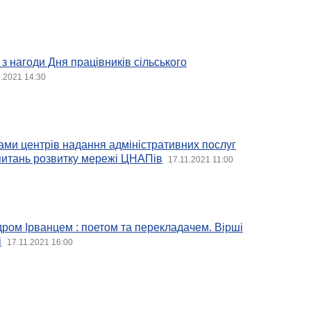
 з нагоди Дня працівників сільського
1.2021 14:30
ами центрів надання адміністративних послуг
питань розвитку мережі ЦНАПів
17.11.2021 11:00
дром Ірванцем : поетом та перекладачем. Вірші
і
17.11.2021 16:00