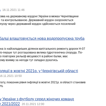
ь
16.11.2021 11:46
вка на державному кордоні України в межах Чернігівщини
 та контрольованою. Державний кордон охороняється
опуску через державний кордон здійснюється посилений
балці влаштовується нова водопропускна труба
на із найскладніших ділянок капітального ремонту дороги Н-07
 По-перше тут розташована велика гідротехнічна споруда. По-
що повторює рельєф місцевості в районі балки, має
ому взимку за негоди тут складно рухатись
ляції в жовтні 2021р. у Чернігівській області
16.11.2021 10:50
ту, показник рівня інфляції в жовтні 2021р. в області становив
,9%
ту України з футболу серед жіночих команд
у 2021/2022
20.11.2021 12:00