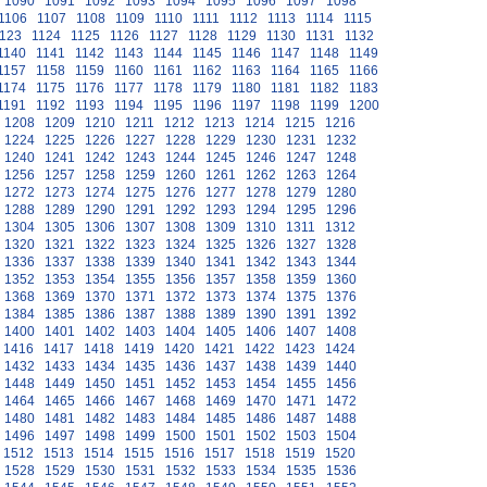
1090
1091
1092
1093
1094
1095
1096
1097
1098
1106
1107
1108
1109
1110
1111
1112
1113
1114
1115
123
1124
1125
1126
1127
1128
1129
1130
1131
1132
1140
1141
1142
1143
1144
1145
1146
1147
1148
1149
1157
1158
1159
1160
1161
1162
1163
1164
1165
1166
1174
1175
1176
1177
1178
1179
1180
1181
1182
1183
1191
1192
1193
1194
1195
1196
1197
1198
1199
1200
1208
1209
1210
1211
1212
1213
1214
1215
1216
1224
1225
1226
1227
1228
1229
1230
1231
1232
1240
1241
1242
1243
1244
1245
1246
1247
1248
1256
1257
1258
1259
1260
1261
1262
1263
1264
1272
1273
1274
1275
1276
1277
1278
1279
1280
1288
1289
1290
1291
1292
1293
1294
1295
1296
1304
1305
1306
1307
1308
1309
1310
1311
1312
1320
1321
1322
1323
1324
1325
1326
1327
1328
1336
1337
1338
1339
1340
1341
1342
1343
1344
1352
1353
1354
1355
1356
1357
1358
1359
1360
1368
1369
1370
1371
1372
1373
1374
1375
1376
1384
1385
1386
1387
1388
1389
1390
1391
1392
1400
1401
1402
1403
1404
1405
1406
1407
1408
1416
1417
1418
1419
1420
1421
1422
1423
1424
1432
1433
1434
1435
1436
1437
1438
1439
1440
1448
1449
1450
1451
1452
1453
1454
1455
1456
1464
1465
1466
1467
1468
1469
1470
1471
1472
1480
1481
1482
1483
1484
1485
1486
1487
1488
1496
1497
1498
1499
1500
1501
1502
1503
1504
1512
1513
1514
1515
1516
1517
1518
1519
1520
1528
1529
1530
1531
1532
1533
1534
1535
1536