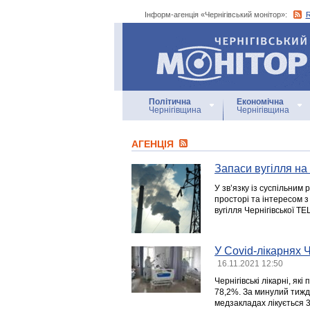
Інформ-агенція «Чернігівський монітор»:
Інформ-агенція
«Чернігівський монітор»
Політична
Економічна
Чернігівщина
Чернігівщина
АГЕНЦIЯ
Запаси вугілля на
У зв’язку із суспільни
просторі та інтересом з
вугілля Чернігівської ТЕ
У Covid-лікарнях 
16.11.2021 12:50
Чернігівські лікарні, як
78,2%. За минулий тижде
медзакладах лікується 3