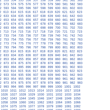
2
553
554
555
556
557
558
559
560
561
562
563
2
573
574
575
576
577
578
579
580
581
582
583
2
593
594
595
596
597
598
599
600
601
602
603
2
613
614
615
616
617
618
619
620
621
622
623
2
633
634
635
636
637
638
639
640
641
642
643
2
653
654
655
656
657
658
659
660
661
662
663
2
673
674
675
676
677
678
679
680
681
682
683
2
693
694
695
696
697
698
699
700
701
702
703
2
713
714
715
716
717
718
719
720
721
722
723
2
733
734
735
736
737
738
739
740
741
742
743
2
753
754
755
756
757
758
759
760
761
762
763
2
773
774
775
776
777
778
779
780
781
782
783
2
793
794
795
796
797
798
799
800
801
802
803
2
813
814
815
816
817
818
819
820
821
822
823
2
833
834
835
836
837
838
839
840
841
842
843
2
853
854
855
856
857
858
859
860
861
862
863
2
873
874
875
876
877
878
879
880
881
882
883
2
893
894
895
896
897
898
899
900
901
902
903
2
913
914
915
916
917
918
919
920
921
922
923
2
933
934
935
936
937
938
939
940
941
942
943
2
953
954
955
956
957
958
959
960
961
962
963
2
973
974
975
976
977
978
979
980
981
982
983
2
993
994
995
996
997
998
999
1000
1001
1002
1010
1011
1012
1013
1014
1015
1016
1017
1018
1026
1027
1028
1029
1030
1031
1032
1033
1034
1042
1043
1044
1045
1046
1047
1048
1049
1050
1058
1059
1060
1061
1062
1063
1064
1065
1066
1074
1075
1076
1077
1078
1079
1080
1081
1082