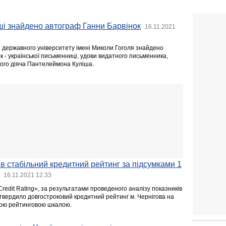
ші знайдено автограф Ганни Барвінок
16.11.2021
о державного університету імені Миколи Гоголя знайдено
 - української письменниці, удови видатного письменника,
кого діяча Пантелеймона Куліша.
ив стабільний кредитний рейтинг за підсумками 1
16.11.2021 12:33
redit Rating», за результатами проведеного аналізу показників
ідтвердило довгостроковий кредитний рейтинг м. Чернігова на
ною рейтинговою шкалою.