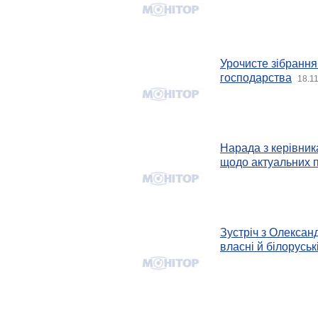
Урочисте зібрання
господарства
18.1
Нарада з керівник
щодо актуальних 
Зустріч з Олексан
власні й білоруськ