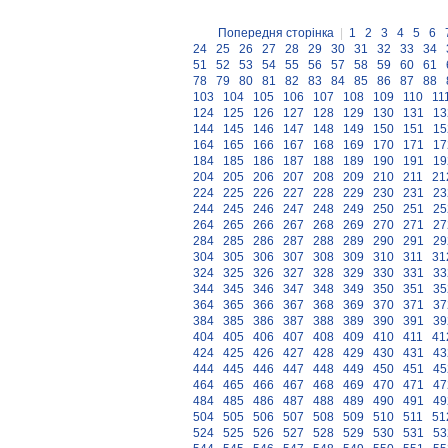
Попередня сторінка
|
1
2
3
4
5
6
24
25
26
27
28
29
30
31
32
33
34
51
52
53
54
55
56
57
58
59
60
61
78
79
80
81
82
83
84
85
86
87
88
103
104
105
106
107
108
109
110
11
124
125
126
127
128
129
130
131
13
144
145
146
147
148
149
150
151
15
164
165
166
167
168
169
170
171
17
184
185
186
187
188
189
190
191
19
204
205
206
207
208
209
210
211
21
224
225
226
227
228
229
230
231
23
244
245
246
247
248
249
250
251
25
264
265
266
267
268
269
270
271
27
284
285
286
287
288
289
290
291
29
304
305
306
307
308
309
310
311
31
324
325
326
327
328
329
330
331
33
344
345
346
347
348
349
350
351
35
364
365
366
367
368
369
370
371
37
384
385
386
387
388
389
390
391
39
404
405
406
407
408
409
410
411
41
424
425
426
427
428
429
430
431
43
444
445
446
447
448
449
450
451
45
464
465
466
467
468
469
470
471
47
484
485
486
487
488
489
490
491
49
504
505
506
507
508
509
510
511
51
524
525
526
527
528
529
530
531
53