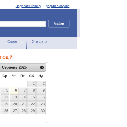
Надіслати новину
Додати в обране
Спорт
Хто є хто
ПОДІЙ
Серпень
2026
Ср
Чт
Пт
Сб
Нд
1
2
5
6
7
8
9
12
13
14
15
16
19
20
21
22
23
26
27
28
29
30