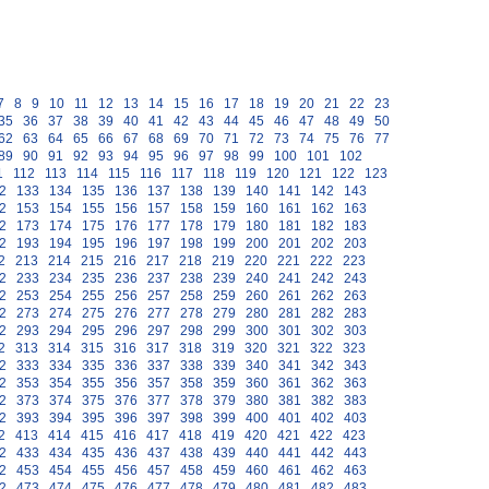
7
8
9
10
11
12
13
14
15
16
17
18
19
20
21
22
23
35
36
37
38
39
40
41
42
43
44
45
46
47
48
49
50
62
63
64
65
66
67
68
69
70
71
72
73
74
75
76
77
89
90
91
92
93
94
95
96
97
98
99
100
101
102
1
112
113
114
115
116
117
118
119
120
121
122
123
2
133
134
135
136
137
138
139
140
141
142
143
2
153
154
155
156
157
158
159
160
161
162
163
2
173
174
175
176
177
178
179
180
181
182
183
2
193
194
195
196
197
198
199
200
201
202
203
2
213
214
215
216
217
218
219
220
221
222
223
2
233
234
235
236
237
238
239
240
241
242
243
2
253
254
255
256
257
258
259
260
261
262
263
2
273
274
275
276
277
278
279
280
281
282
283
2
293
294
295
296
297
298
299
300
301
302
303
2
313
314
315
316
317
318
319
320
321
322
323
2
333
334
335
336
337
338
339
340
341
342
343
2
353
354
355
356
357
358
359
360
361
362
363
2
373
374
375
376
377
378
379
380
381
382
383
2
393
394
395
396
397
398
399
400
401
402
403
2
413
414
415
416
417
418
419
420
421
422
423
2
433
434
435
436
437
438
439
440
441
442
443
2
453
454
455
456
457
458
459
460
461
462
463
2
473
474
475
476
477
478
479
480
481
482
483