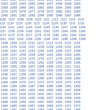
1042
1043
1044
1045
1046
1047
1048
1049
1050
1058
1059
1060
1061
1062
1063
1064
1065
1066
1074
1075
1076
1077
1078
1079
1080
1081
1082
1090
1091
1092
1093
1094
1095
1096
1097
1098
1106
1107
1108
1109
1110
1111
1112
1113
1114
1115
123
1124
1125
1126
1127
1128
1129
1130
1131
1132
1140
1141
1142
1143
1144
1145
1146
1147
1148
1149
1157
1158
1159
1160
1161
1162
1163
1164
1165
1166
1174
1175
1176
1177
1178
1179
1180
1181
1182
1183
1191
1192
1193
1194
1195
1196
1197
1198
1199
1200
1208
1209
1210
1211
1212
1213
1214
1215
1216
1224
1225
1226
1227
1228
1229
1230
1231
1232
1240
1241
1242
1243
1244
1245
1246
1247
1248
1256
1257
1258
1259
1260
1261
1262
1263
1264
1272
1273
1274
1275
1276
1277
1278
1279
1280
1288
1289
1290
1291
1292
1293
1294
1295
1296
1304
1305
1306
1307
1308
1309
1310
1311
1312
1320
1321
1322
1323
1324
1325
1326
1327
1328
1336
1337
1338
1339
1340
1341
1342
1343
1344
1352
1353
1354
1355
1356
1357
1358
1359
1360
1368
1369
1370
1371
1372
1373
1374
1375
1376
1384
1385
1386
1387
1388
1389
1390
1391
1392
1400
1401
1402
1403
1404
1405
1406
1407
1408
1416
1417
1418
1419
1420
1421
1422
1423
1424
1432
1433
1434
1435
1436
1437
1438
1439
1440
1448
1449
1450
1451
1452
1453
1454
1455
1456
1464
1465
1466
1467
1468
1469
1470
1471
1472
1480
1481
1482
1483
1484
1485
1486
1487
1488