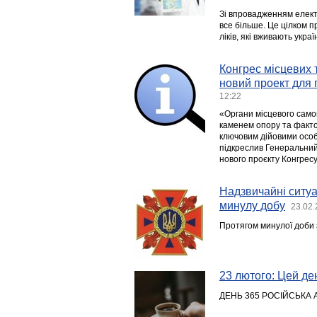
Зі впровадженням елект
все більше. Це цілком 
ліків, які вживають укра
Конгрес місцевих 
новий проект для 
12:22
«Органи місцевого само
каменем опору та фактор
ключовим дійовими особа
підкреслив Генеральний
нового проєкту Конгресу
Надзвичайні ситуац
минулу добу
23.02.
Протягом минулої доби з
23 лютого: Цей день
ДЕНЬ 365 РОСІЙСЬКА 