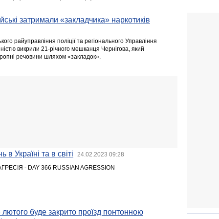
ейські затримали «закладчика» наркотиків
ького райуправління поліції та регіонального Управління
ністю викрили 21-річного мешканця Чернігова, який
ропні речовини шляхом «закладок».
 в Україні та в світі
24.02.2023 09:28
АГРЕСІЯ - DAY 366 RUSSIAN AGRESSION
24 лютого буде закрито проїзд понтонною