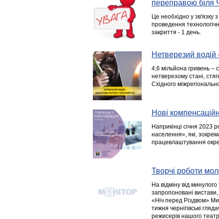
переправою біля Ч
Це необхідно у зв'язку 
проведення технологічн
закриття - 1 день.
Нетверезий водій 
4,6 мільйона гривень –
нетверезому стані, стя
Східного міжрегіонально
Нові компенсаційн
Наприкінці січня 2023 р
населення», які, зокре
працевлаштування окрем
Творчі роботи мо
На відміну від минулог
запропоновані вистави, 
«Ніч перед Різдвом» Ми
тижня чернігівські гляд
режисерів нашого театру