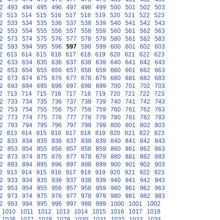
2
493
494
495
496
497
498
499
500
501
502
503
2
513
514
515
516
517
518
519
520
521
522
523
2
533
534
535
536
537
538
539
540
541
542
543
2
553
554
555
556
557
558
559
560
561
562
563
2
573
574
575
576
577
578
579
580
581
582
583
2
593
594
595
596
597
598
599
600
601
602
603
2
613
614
615
616
617
618
619
620
621
622
623
2
633
634
635
636
637
638
639
640
641
642
643
2
653
654
655
656
657
658
659
660
661
662
663
2
673
674
675
676
677
678
679
680
681
682
683
2
693
694
695
696
697
698
699
700
701
702
703
2
713
714
715
716
717
718
719
720
721
722
723
2
733
734
735
736
737
738
739
740
741
742
743
2
753
754
755
756
757
758
759
760
761
762
763
2
773
774
775
776
777
778
779
780
781
782
783
2
793
794
795
796
797
798
799
800
801
802
803
2
813
814
815
816
817
818
819
820
821
822
823
2
833
834
835
836
837
838
839
840
841
842
843
2
853
854
855
856
857
858
859
860
861
862
863
2
873
874
875
876
877
878
879
880
881
882
883
2
893
894
895
896
897
898
899
900
901
902
903
2
913
914
915
916
917
918
919
920
921
922
923
2
933
934
935
936
937
938
939
940
941
942
943
2
953
954
955
956
957
958
959
960
961
962
963
2
973
974
975
976
977
978
979
980
981
982
983
2
993
994
995
996
997
998
999
1000
1001
1002
1010
1011
1012
1013
1014
1015
1016
1017
1018
1026
1027
1028
1029
1030
1031
1032
1033
1034