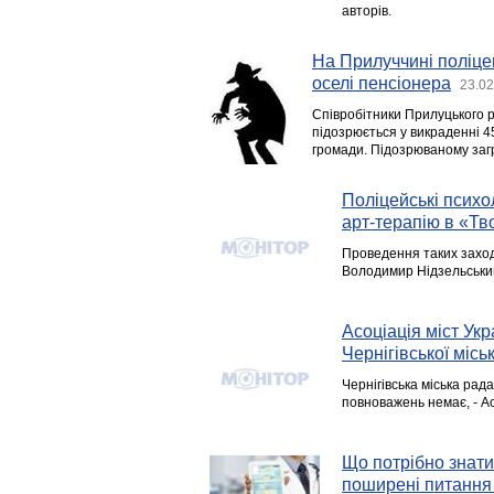
авторів.
На Прилуччині поліце
оселі пенсіонера
23.02
Співробітники Прилуцького ра
підозрюється у викраденні 4
громади. Підозрюваному загр
Поліцейські психо
арт-терапію в «Тв
Проведення таких заході
Володимир Нідзельський 
Асоціація міст Укр
Чернігівської місь
Чернігівська міська рад
повноважень немає, - Ас
Що потрібно знати
поширені питання 