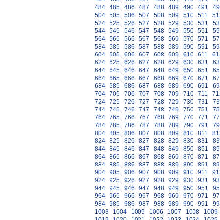
484
485
486
487
488
489
490
491
49
504
505
506
507
508
509
510
511
51
524
525
526
527
528
529
530
531
53
544
545
546
547
548
549
550
551
55
564
565
566
567
568
569
570
571
57
584
585
586
587
588
589
590
591
59
604
605
606
607
608
609
610
611
61
624
625
626
627
628
629
630
631
63
644
645
646
647
648
649
650
651
65
664
665
666
667
668
669
670
671
67
684
685
686
687
688
689
690
691
69
704
705
706
707
708
709
710
711
71
724
725
726
727
728
729
730
731
73
744
745
746
747
748
749
750
751
75
764
765
766
767
768
769
770
771
77
784
785
786
787
788
789
790
791
79
804
805
806
807
808
809
810
811
81
824
825
826
827
828
829
830
831
83
844
845
846
847
848
849
850
851
85
864
865
866
867
868
869
870
871
87
884
885
886
887
888
889
890
891
89
904
905
906
907
908
909
910
911
91
924
925
926
927
928
929
930
931
93
944
945
946
947
948
949
950
951
95
964
965
966
967
968
969
970
971
97
984
985
986
987
988
989
990
991
99
1003
1004
1005
1006
1007
1008
1009
1019
1020
1021
1022
1023
1024
1025