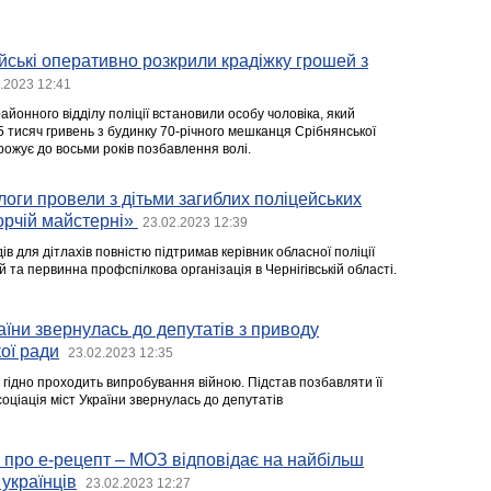
йські оперативно розкрили крадіжку грошей з
.2023 12:41
йонного відділу поліції встановили особу чоловіка, який
5 тисяч гривень з будинку 70-річного мешканця Срібнянської
ожує до восьми років позбавлення волі.
логи провели з дітьми загиблих поліцейських
орчій майстерні»
23.02.2023 12:39
в для дітлахів повністю підтримав керівник обласної поліції
та первинна профспілкова організація в Чернігівській області.
аїни звернулась до депутатів з приводу
кої ради
23.02.2023 12:35
а гідно проходить випробування війною. Підстав позбавляти її
оціація міст України звернулась до депутатів
 про е-рецепт – МОЗ відповідає на найбільш
українців
23.02.2023 12:27