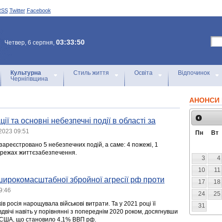
RSS
Twitter
Facebook
03:33:50
Четвер, 6 серпня,
Культурна
Стиль життя
Освіта
Відпочинок
Чернігівщина
АНОНСИ 
ії та основні небезпечні події в області за
2023 09:51
Пн
Вт
зареєстровано 5 небезпечних подій, а саме: 4 пожежі, 1
ережах життєзабезпечення.
3
4
10
11
широкомасштабної збройної агресії рф проти
17
18
9:46
24
25
в росія нарощувала військові витрати. Та у 2021 році її
31
вдвічі навіть у порівнянні з попереднім 2020 роком, досягнувши
 США, що становило 4,1% ВВП рф.