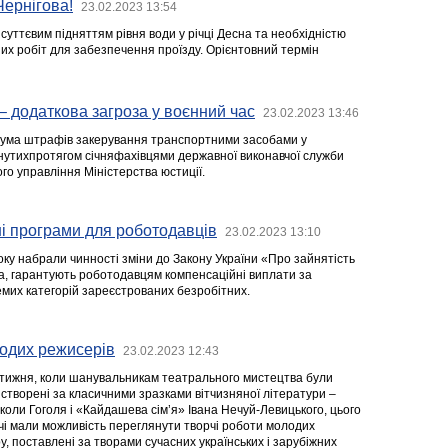
ернігова!
23.02.2023 13:54
з суттєвим підняттям рівня води у річці Десна та необхідністю
их робіт для забезпечення проїзду. Орієнтовний термін
– додаткова загроза у воєнний час
23.02.2023 13:46
 сума штрафів закерування транспортними засобами у
гнутихпротягом січняфахівцями державної виконавчої служби
го управління Міністерства юстиції.
і програми для роботодавців
23.02.2023 13:10
оку набрали чинності зміни до Закону України «Про зайнятість
ма, гарантують роботодавцям компенсаційні виплати за
их категорій зареєстрованих безробітних.
лодих режисерів
23.02.2023 12:43
о тижня, коли шанувальникам театрального мистецтва були
створені за класичними зразками вітчизняної літератури –
коли Гоголя і «Кайдашева сім’я» Івана Нечуй-Левицького, цього
ачі мали можливість переглянути творчі роботи молодих
, поставлені за творами сучасних українських і зарубіжних