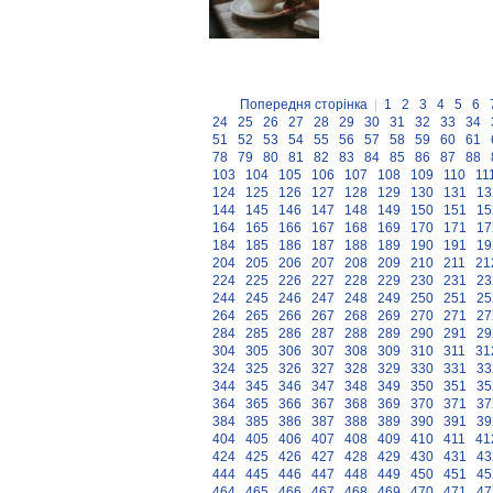
Попередня сторінка
|
1
2
3
4
5
6
24
25
26
27
28
29
30
31
32
33
34
51
52
53
54
55
56
57
58
59
60
61
78
79
80
81
82
83
84
85
86
87
88
103
104
105
106
107
108
109
110
11
124
125
126
127
128
129
130
131
13
144
145
146
147
148
149
150
151
15
164
165
166
167
168
169
170
171
17
184
185
186
187
188
189
190
191
19
204
205
206
207
208
209
210
211
21
224
225
226
227
228
229
230
231
23
244
245
246
247
248
249
250
251
25
264
265
266
267
268
269
270
271
27
284
285
286
287
288
289
290
291
29
304
305
306
307
308
309
310
311
31
324
325
326
327
328
329
330
331
33
344
345
346
347
348
349
350
351
35
364
365
366
367
368
369
370
371
37
384
385
386
387
388
389
390
391
39
404
405
406
407
408
409
410
411
41
424
425
426
427
428
429
430
431
43
444
445
446
447
448
449
450
451
45
464
465
466
467
468
469
470
471
47