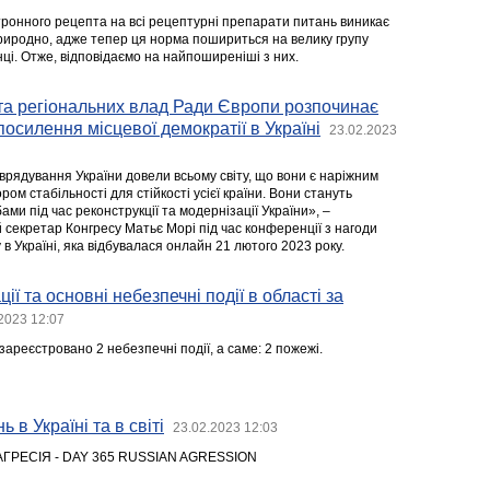
ронного рецепта на всі рецептурні препарати питань виникає
природно, адже тепер ця норма пошириться на велику групу
їнці. Отже, відповідаємо на найпоширеніші з них.
та регіональних влад Ради Європи розпочинає
посилення місцевої демократії в Україні
23.02.2023
врядування України довели всьому світу, що вони є наріжним
ом стабільності для стійкості усієї країни. Вони стануть
ми під час реконструкції та модернізації України», –
 cекретар Конгресу Матьє Морі під час конференції з нагоди
 в Україні, яка відбувалася онлайн 21 лютого 2023 року.
ії та основні небезпечні події в області за
2023 12:07
ареєстровано 2 небезпечні події, а саме: 2 пожежі.
 в Україні та в світі
23.02.2023 12:03
АГРЕСІЯ - DAY 365 RUSSIAN AGRESSION