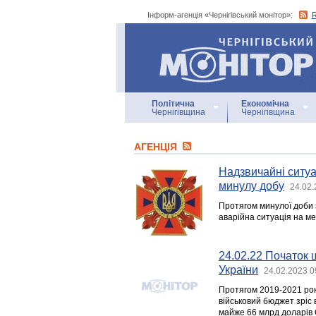
Інформ-агенція «Чернігівський монітор»:
Інформ-агенція
«Чернігівський монітор»
Політична
Економічна
Чернігівщина
Чернігівщина
АГЕНЦIЯ
Надзвичайні ситуац
минулу добу
24.02.
Протягом минулої доби 
аварійна ситуація на м
24.02.22 Початок 
України
24.02.2023 0
Протягом 2019-2021 рокі
військовий бюджет зріс 
майже 66 млрд доларів