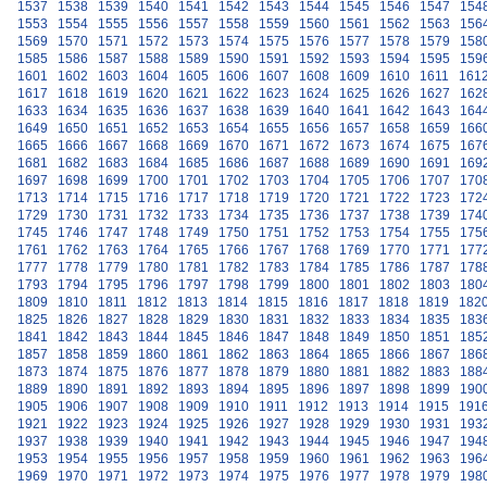
1537
1538
1539
1540
1541
1542
1543
1544
1545
1546
1547
154
1553
1554
1555
1556
1557
1558
1559
1560
1561
1562
1563
156
1569
1570
1571
1572
1573
1574
1575
1576
1577
1578
1579
158
1585
1586
1587
1588
1589
1590
1591
1592
1593
1594
1595
159
1601
1602
1603
1604
1605
1606
1607
1608
1609
1610
1611
161
1617
1618
1619
1620
1621
1622
1623
1624
1625
1626
1627
162
1633
1634
1635
1636
1637
1638
1639
1640
1641
1642
1643
164
1649
1650
1651
1652
1653
1654
1655
1656
1657
1658
1659
166
1665
1666
1667
1668
1669
1670
1671
1672
1673
1674
1675
167
1681
1682
1683
1684
1685
1686
1687
1688
1689
1690
1691
169
1697
1698
1699
1700
1701
1702
1703
1704
1705
1706
1707
170
1713
1714
1715
1716
1717
1718
1719
1720
1721
1722
1723
172
1729
1730
1731
1732
1733
1734
1735
1736
1737
1738
1739
174
1745
1746
1747
1748
1749
1750
1751
1752
1753
1754
1755
175
1761
1762
1763
1764
1765
1766
1767
1768
1769
1770
1771
177
1777
1778
1779
1780
1781
1782
1783
1784
1785
1786
1787
178
1793
1794
1795
1796
1797
1798
1799
1800
1801
1802
1803
180
1809
1810
1811
1812
1813
1814
1815
1816
1817
1818
1819
182
1825
1826
1827
1828
1829
1830
1831
1832
1833
1834
1835
183
1841
1842
1843
1844
1845
1846
1847
1848
1849
1850
1851
185
1857
1858
1859
1860
1861
1862
1863
1864
1865
1866
1867
186
1873
1874
1875
1876
1877
1878
1879
1880
1881
1882
1883
188
1889
1890
1891
1892
1893
1894
1895
1896
1897
1898
1899
190
1905
1906
1907
1908
1909
1910
1911
1912
1913
1914
1915
191
1921
1922
1923
1924
1925
1926
1927
1928
1929
1930
1931
193
1937
1938
1939
1940
1941
1942
1943
1944
1945
1946
1947
194
1953
1954
1955
1956
1957
1958
1959
1960
1961
1962
1963
196
1969
1970
1971
1972
1973
1974
1975
1976
1977
1978
1979
198