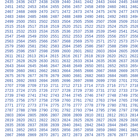
2435
2436
2437
2438
2439
2440
2441
2442
2443
2444
2445
244
2451
2452
2453
2454
2455
2456
2457
2458
2459
2460
2461
246
2467
2468
2469
2470
2471
2472
2473
2474
2475
2476
2477
247
2483
2484
2485
2486
2487
2488
2489
2490
2491
2492
2493
249
2499
2500
2501
2502
2503
2504
2505
2506
2507
2508
2509
251
2515
2516
2517
2518
2519
2520
2521
2522
2523
2524
2525
252
2531
2532
2533
2534
2535
2536
2537
2538
2539
2540
2541
254
2547
2548
2549
2550
2551
2552
2553
2554
2555
2556
2557
255
2563
2564
2565
2566
2567
2568
2569
2570
2571
2572
2573
257
2579
2580
2581
2582
2583
2584
2585
2586
2587
2588
2589
259
2595
2596
2597
2598
2599
2600
2601
2602
2603
2604
2605
260
2611
2612
2613
2614
2615
2616
2617
2618
2619
2620
2621
262
2627
2628
2629
2630
2631
2632
2633
2634
2635
2636
2637
263
2643
2644
2645
2646
2647
2648
2649
2650
2651
2652
2653
265
2659
2660
2661
2662
2663
2664
2665
2666
2667
2668
2669
267
2675
2676
2677
2678
2679
2680
2681
2682
2683
2684
2685
268
2691
2692
2693
2694
2695
2696
2697
2698
2699
2700
2701
270
2707
2708
2709
2710
2711
2712
2713
2714
2715
2716
2717
271
2723
2724
2725
2726
2727
2728
2729
2730
2731
2732
2733
273
2739
2740
2741
2742
2743
2744
2745
2746
2747
2748
2749
275
2755
2756
2757
2758
2759
2760
2761
2762
2763
2764
2765
276
2771
2772
2773
2774
2775
2776
2777
2778
2779
2780
2781
278
2787
2788
2789
2790
2791
2792
2793
2794
2795
2796
2797
279
2803
2804
2805
2806
2807
2808
2809
2810
2811
2812
2813
281
2819
2820
2821
2822
2823
2824
2825
2826
2827
2828
2829
283
2835
2836
2837
2838
2839
2840
2841
2842
2843
2844
2845
284
2851
2852
2853
2854
2855
2856
2857
2858
2859
2860
2861
286
2867
2868
2869
2870
2871
2872
2873
2874
2875
2876
2877
287