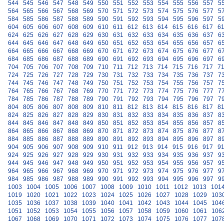
544
545
546
547
548
549
550
551
552
553
554
555
556
557
5
564
565
566
567
568
569
570
571
572
573
574
575
576
577
5
584
585
586
587
588
589
590
591
592
593
594
595
596
597
5
604
605
606
607
608
609
610
611
612
613
614
615
616
617
6
624
625
626
627
628
629
630
631
632
633
634
635
636
637
6
644
645
646
647
648
649
650
651
652
653
654
655
656
657
6
664
665
666
667
668
669
670
671
672
673
674
675
676
677
6
684
685
686
687
688
689
690
691
692
693
694
695
696
697
6
704
705
706
707
708
709
710
711
712
713
714
715
716
717
7
724
725
726
727
728
729
730
731
732
733
734
735
736
737
7
744
745
746
747
748
749
750
751
752
753
754
755
756
757
7
764
765
766
767
768
769
770
771
772
773
774
775
776
777
7
784
785
786
787
788
789
790
791
792
793
794
795
796
797
7
804
805
806
807
808
809
810
811
812
813
814
815
816
817
8
824
825
826
827
828
829
830
831
832
833
834
835
836
837
8
844
845
846
847
848
849
850
851
852
853
854
855
856
857
8
864
865
866
867
868
869
870
871
872
873
874
875
876
877
8
884
885
886
887
888
889
890
891
892
893
894
895
896
897
8
904
905
906
907
908
909
910
911
912
913
914
915
916
917
9
924
925
926
927
928
929
930
931
932
933
934
935
936
937
9
944
945
946
947
948
949
950
951
952
953
954
955
956
957
9
964
965
966
967
968
969
970
971
972
973
974
975
976
977
9
984
985
986
987
988
989
990
991
992
993
994
995
996
997
9
1003
1004
1005
1006
1007
1008
1009
1010
1011
1012
1013
101
1019
1020
1021
1022
1023
1024
1025
1026
1027
1028
1029
103
1035
1036
1037
1038
1039
1040
1041
1042
1043
1044
1045
104
1051
1052
1053
1054
1055
1056
1057
1058
1059
1060
1061
106
1067
1068
1069
1070
1071
1072
1073
1074
1075
1076
1077
107