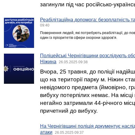
загинули під час російсько-українсь
Реабілітаційна допомога: безоплатність та
09:40
Повернення людей, які потребують реабілітації, до пов
один із пріоритетів сфери охорони здоров’я.
Поліцейські Чернігівщини розслідують об
Ніжина
26.05.2025 09:38
Вчора, 25 травня, до поліції надій
що на території парку м. Ніжин ст
невідомого предмета (ймовірно, гр
вибуху потерпілих немає. На місці 
негайно затримали 44-річного міс
причетний до вибуху.
На Чернігівщині поліція документує наслі
атаки
26.05.2025 09:37