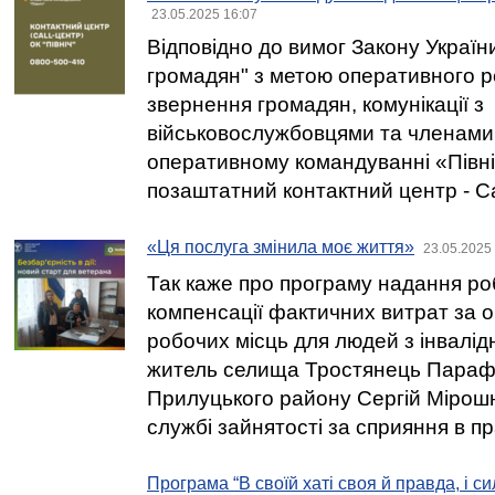
23.05.2025 16:07
Відповідно до вимог Закону Украї
громадян" з метою оперативного р
звернення громадян, комунікації з
військовослужбовцями та членами 
оперативному командуванні «Півн
позаштатний контактний центр - Ca
«Ця послуга змінила моє життя»
23.05.2025
Так каже про програму надання р
компенсації фактичних витрат за 
робочих місць для людей з інвалід
житель селища Тростянець Парафі
Прилуцького району Сергій Мірошн
службі зайнятості за сприяння в п
Програма “В своїй хаті своя й правда, і сил