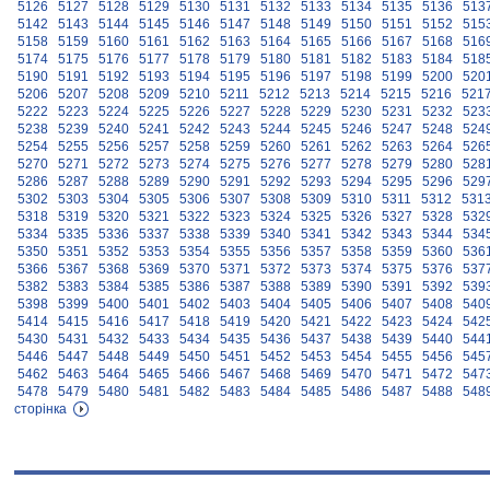
5126
5127
5128
5129
5130
5131
5132
5133
5134
5135
5136
513
5142
5143
5144
5145
5146
5147
5148
5149
5150
5151
5152
515
5158
5159
5160
5161
5162
5163
5164
5165
5166
5167
5168
516
5174
5175
5176
5177
5178
5179
5180
5181
5182
5183
5184
518
5190
5191
5192
5193
5194
5195
5196
5197
5198
5199
5200
520
5206
5207
5208
5209
5210
5211
5212
5213
5214
5215
5216
521
5222
5223
5224
5225
5226
5227
5228
5229
5230
5231
5232
523
5238
5239
5240
5241
5242
5243
5244
5245
5246
5247
5248
524
5254
5255
5256
5257
5258
5259
5260
5261
5262
5263
5264
526
5270
5271
5272
5273
5274
5275
5276
5277
5278
5279
5280
528
5286
5287
5288
5289
5290
5291
5292
5293
5294
5295
5296
529
5302
5303
5304
5305
5306
5307
5308
5309
5310
5311
5312
531
5318
5319
5320
5321
5322
5323
5324
5325
5326
5327
5328
532
5334
5335
5336
5337
5338
5339
5340
5341
5342
5343
5344
534
5350
5351
5352
5353
5354
5355
5356
5357
5358
5359
5360
536
5366
5367
5368
5369
5370
5371
5372
5373
5374
5375
5376
537
5382
5383
5384
5385
5386
5387
5388
5389
5390
5391
5392
539
5398
5399
5400
5401
5402
5403
5404
5405
5406
5407
5408
540
5414
5415
5416
5417
5418
5419
5420
5421
5422
5423
5424
542
5430
5431
5432
5433
5434
5435
5436
5437
5438
5439
5440
544
5446
5447
5448
5449
5450
5451
5452
5453
5454
5455
5456
545
5462
5463
5464
5465
5466
5467
5468
5469
5470
5471
5472
547
5478
5479
5480
5481
5482
5483
5484
5485
5486
5487
5488
548
сторінка