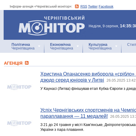
Інформ-агенція «Чернігівський монітор»:
RSS
Twitter
Facebook
Інформ-агенція
«Чернігівський монітор»
14:35:3
Неділя, 9 серпня,
Політична
Економічна
Культурна
Стил
Чернігівщина
Чернігівщина
Чернігівщина
АГЕНЦIЯ
Христина Опанасенко виборола «срібло» н
дзюдо серед юніорів у Литві
26.05.2025 13:42
У Каунасі (Литва) фінішував етап Кубка Європи з дзюдо
Успіх Чернігівських спортсменів на Чемпіо
параплавання — 11 медалей!
26.05.2025 13:
З 21 до 24 травня у місті Кам’янське, Дніпропетровськ
України з пара плавання.