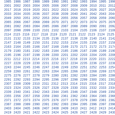
1985
1986
1987
1988
1989
1990
1991
1992
1993
1994
1995
199
2001
2002
2003
2004
2005
2006
2007
2008
2009
2010
2011
201
2017
2018
2019
2020
2021
2022
2023
2024
2025
2026
2027
202
2033
2034
2035
2036
2037
2038
2039
2040
2041
2042
2043
204
2049
2050
2051
2052
2053
2054
2055
2056
2057
2058
2059
206
2065
2066
2067
2068
2069
2070
2071
2072
2073
2074
2075
207
2081
2082
2083
2084
2085
2086
2087
2088
2089
2090
2091
209
2097
2098
2099
2100
2101
2102
2103
2104
2105
2106
2107
210
2114
2115
2116
2117
2118
2119
2120
2121
2122
2123
2124
2125
2131
2132
2133
2134
2135
2136
2137
2138
2139
2140
2141
214
2147
2148
2149
2150
2151
2152
2153
2154
2155
2156
2157
215
2163
2164
2165
2166
2167
2168
2169
2170
2171
2172
2173
217
2179
2180
2181
2182
2183
2184
2185
2186
2187
2188
2189
219
2195
2196
2197
2198
2199
2200
2201
2202
2203
2204
2205
220
2211
2212
2213
2214
2215
2216
2217
2218
2219
2220
2221
222
2227
2228
2229
2230
2231
2232
2233
2234
2235
2236
2237
223
2243
2244
2245
2246
2247
2248
2249
2250
2251
2252
2253
225
2259
2260
2261
2262
2263
2264
2265
2266
2267
2268
2269
227
2275
2276
2277
2278
2279
2280
2281
2282
2283
2284
2285
228
2291
2292
2293
2294
2295
2296
2297
2298
2299
2300
2301
230
2307
2308
2309
2310
2311
2312
2313
2314
2315
2316
2317
231
2323
2324
2325
2326
2327
2328
2329
2330
2331
2332
2333
233
2339
2340
2341
2342
2343
2344
2345
2346
2347
2348
2349
235
2355
2356
2357
2358
2359
2360
2361
2362
2363
2364
2365
236
2371
2372
2373
2374
2375
2376
2377
2378
2379
2380
2381
238
2387
2388
2389
2390
2391
2392
2393
2394
2395
2396
2397
239
2403
2404
2405
2406
2407
2408
2409
2410
2411
2412
2413
241
2419
2420
2421
2422
2423
2424
2425
2426
2427
2428
2429
243