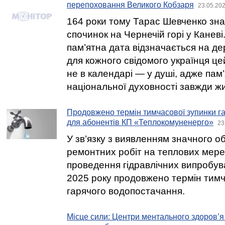
перепоховання Великого Кобзаря
23.05.202
164 роки тому Тарас Шевченко зна
спочинок на Чернечій горі у Каневі.
пам’ятна дата відзначається на де
для кожного свідомого українця ц
не в календарі — у душі, адже пам’
національної духовності завжди жи
Продовжено термін тимчасової зупинки г
для абонентів КП «Теплокомуненерго»
23
У зв’язку з виявленням значного о
ремонтних робіт на теплових мере
проведення гідравлічних випробува
2025 року продовжено термін тимч
гарячого водопостачання.
Місце сили: Центри ментального здоров’я