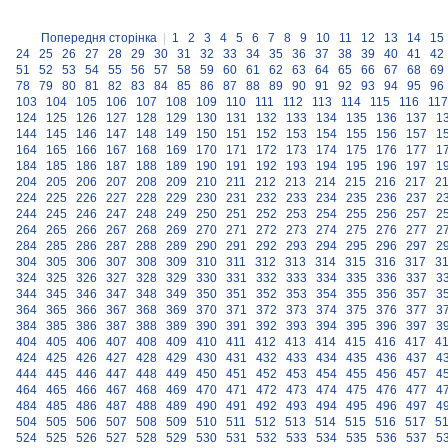
Попередня сторінка
|
1
2
3
4
5
6
7
8
9
10
11
12
13
14
15
24
25
26
27
28
29
30
31
32
33
34
35
36
37
38
39
40
41
42
51
52
53
54
55
56
57
58
59
60
61
62
63
64
65
66
67
68
69
78
79
80
81
82
83
84
85
86
87
88
89
90
91
92
93
94
95
96
103
104
105
106
107
108
109
110
111
112
113
114
115
116
117
124
125
126
127
128
129
130
131
132
133
134
135
136
137
1
144
145
146
147
148
149
150
151
152
153
154
155
156
157
1
164
165
166
167
168
169
170
171
172
173
174
175
176
177
1
184
185
186
187
188
189
190
191
192
193
194
195
196
197
1
204
205
206
207
208
209
210
211
212
213
214
215
216
217
2
224
225
226
227
228
229
230
231
232
233
234
235
236
237
2
244
245
246
247
248
249
250
251
252
253
254
255
256
257
2
264
265
266
267
268
269
270
271
272
273
274
275
276
277
2
284
285
286
287
288
289
290
291
292
293
294
295
296
297
2
304
305
306
307
308
309
310
311
312
313
314
315
316
317
3
324
325
326
327
328
329
330
331
332
333
334
335
336
337
3
344
345
346
347
348
349
350
351
352
353
354
355
356
357
3
364
365
366
367
368
369
370
371
372
373
374
375
376
377
3
384
385
386
387
388
389
390
391
392
393
394
395
396
397
3
404
405
406
407
408
409
410
411
412
413
414
415
416
417
4
424
425
426
427
428
429
430
431
432
433
434
435
436
437
4
444
445
446
447
448
449
450
451
452
453
454
455
456
457
4
464
465
466
467
468
469
470
471
472
473
474
475
476
477
4
484
485
486
487
488
489
490
491
492
493
494
495
496
497
4
504
505
506
507
508
509
510
511
512
513
514
515
516
517
5
524
525
526
527
528
529
530
531
532
533
534
535
536
537
5