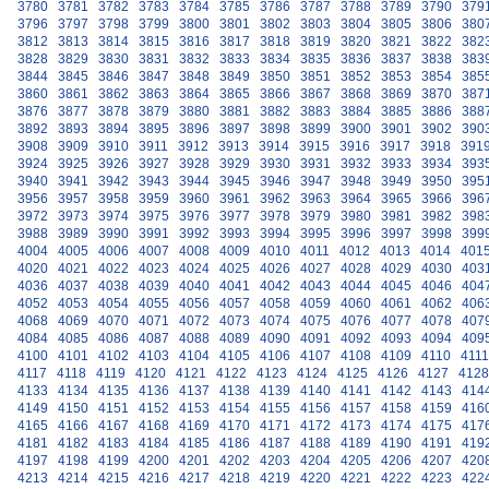
3780
3781
3782
3783
3784
3785
3786
3787
3788
3789
3790
379
3796
3797
3798
3799
3800
3801
3802
3803
3804
3805
3806
380
3812
3813
3814
3815
3816
3817
3818
3819
3820
3821
3822
382
3828
3829
3830
3831
3832
3833
3834
3835
3836
3837
3838
383
3844
3845
3846
3847
3848
3849
3850
3851
3852
3853
3854
385
3860
3861
3862
3863
3864
3865
3866
3867
3868
3869
3870
387
3876
3877
3878
3879
3880
3881
3882
3883
3884
3885
3886
388
3892
3893
3894
3895
3896
3897
3898
3899
3900
3901
3902
390
3908
3909
3910
3911
3912
3913
3914
3915
3916
3917
3918
391
3924
3925
3926
3927
3928
3929
3930
3931
3932
3933
3934
393
3940
3941
3942
3943
3944
3945
3946
3947
3948
3949
3950
395
3956
3957
3958
3959
3960
3961
3962
3963
3964
3965
3966
396
3972
3973
3974
3975
3976
3977
3978
3979
3980
3981
3982
398
3988
3989
3990
3991
3992
3993
3994
3995
3996
3997
3998
399
4004
4005
4006
4007
4008
4009
4010
4011
4012
4013
4014
401
4020
4021
4022
4023
4024
4025
4026
4027
4028
4029
4030
403
4036
4037
4038
4039
4040
4041
4042
4043
4044
4045
4046
404
4052
4053
4054
4055
4056
4057
4058
4059
4060
4061
4062
406
4068
4069
4070
4071
4072
4073
4074
4075
4076
4077
4078
407
4084
4085
4086
4087
4088
4089
4090
4091
4092
4093
4094
409
4100
4101
4102
4103
4104
4105
4106
4107
4108
4109
4110
4111
4117
4118
4119
4120
4121
4122
4123
4124
4125
4126
4127
4128
4133
4134
4135
4136
4137
4138
4139
4140
4141
4142
4143
414
4149
4150
4151
4152
4153
4154
4155
4156
4157
4158
4159
416
4165
4166
4167
4168
4169
4170
4171
4172
4173
4174
4175
417
4181
4182
4183
4184
4185
4186
4187
4188
4189
4190
4191
419
4197
4198
4199
4200
4201
4202
4203
4204
4205
4206
4207
420
4213
4214
4215
4216
4217
4218
4219
4220
4221
4222
4223
422