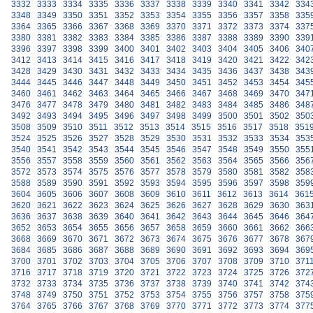
3332
3333
3334
3335
3336
3337
3338
3339
3340
3341
3342
334
3348
3349
3350
3351
3352
3353
3354
3355
3356
3357
3358
335
3364
3365
3366
3367
3368
3369
3370
3371
3372
3373
3374
337
3380
3381
3382
3383
3384
3385
3386
3387
3388
3389
3390
339
3396
3397
3398
3399
3400
3401
3402
3403
3404
3405
3406
340
3412
3413
3414
3415
3416
3417
3418
3419
3420
3421
3422
342
3428
3429
3430
3431
3432
3433
3434
3435
3436
3437
3438
343
3444
3445
3446
3447
3448
3449
3450
3451
3452
3453
3454
345
3460
3461
3462
3463
3464
3465
3466
3467
3468
3469
3470
347
3476
3477
3478
3479
3480
3481
3482
3483
3484
3485
3486
348
3492
3493
3494
3495
3496
3497
3498
3499
3500
3501
3502
350
3508
3509
3510
3511
3512
3513
3514
3515
3516
3517
3518
351
3524
3525
3526
3527
3528
3529
3530
3531
3532
3533
3534
353
3540
3541
3542
3543
3544
3545
3546
3547
3548
3549
3550
355
3556
3557
3558
3559
3560
3561
3562
3563
3564
3565
3566
356
3572
3573
3574
3575
3576
3577
3578
3579
3580
3581
3582
358
3588
3589
3590
3591
3592
3593
3594
3595
3596
3597
3598
359
3604
3605
3606
3607
3608
3609
3610
3611
3612
3613
3614
361
3620
3621
3622
3623
3624
3625
3626
3627
3628
3629
3630
363
3636
3637
3638
3639
3640
3641
3642
3643
3644
3645
3646
364
3652
3653
3654
3655
3656
3657
3658
3659
3660
3661
3662
366
3668
3669
3670
3671
3672
3673
3674
3675
3676
3677
3678
367
3684
3685
3686
3687
3688
3689
3690
3691
3692
3693
3694
369
3700
3701
3702
3703
3704
3705
3706
3707
3708
3709
3710
371
3716
3717
3718
3719
3720
3721
3722
3723
3724
3725
3726
372
3732
3733
3734
3735
3736
3737
3738
3739
3740
3741
3742
374
3748
3749
3750
3751
3752
3753
3754
3755
3756
3757
3758
375
3764
3765
3766
3767
3768
3769
3770
3771
3772
3773
3774
377