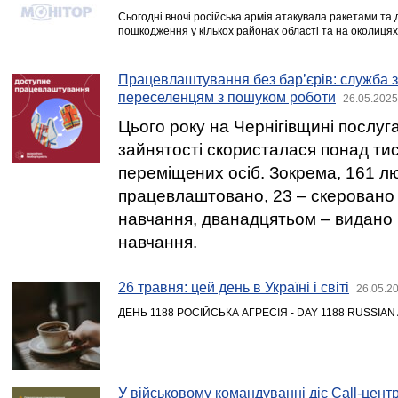
Сьогодні вночі російська армія атакувала ракетами та
пошкодження у кількох районах області та на околицях
Працевлаштування без бар’єрів: служба 
переселенцям з пошуком роботи
26.05.2025
Цього року на Чернігівщині послу
зайнятості скористалася понад ти
переміщених осіб. Зокрема, 161 л
працевлаштовано, 23 – скеровано
навчання, дванадцятьом – видано
навчання.
26 травня: цей день в Україні і світі
26.05.2
ДЕНЬ 1188 РОСІЙСЬКА АГРЕСІЯ - DAY 1188 RUSSIA
У військовому командуванні діє Call-цент