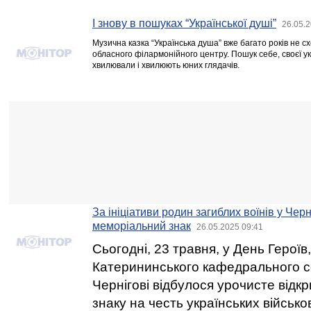
І знову в пошуках “Української душі”
26.05.2
Музична казка “Українська душа” вже багато років не сх
обласного філармонійного центру. Пошук себе, своєї укр
хвилювали і хвилюють юних глядачів.
За ініціативи родин загиблих воїнів у Чер
меморіальний знак
26.05.2025 09:41
Сьогодні, 23 травня, у День Героїв,
Катерининського кафедрального со
Чернігові відбулося урочисте відк
знаку на честь українських військо