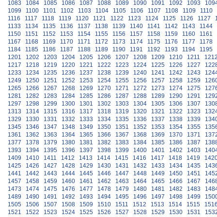
1083
1084
1085
1086
1087
1088
1089
1090
1091
1092
1093
109
1099
1100
1101
1102
1103
1104
1105
1106
1107
1108
1109
1110
1116
1117
1118
1119
1120
1121
1122
1123
1124
1125
1126
1127
1133
1134
1135
1136
1137
1138
1139
1140
1141
1142
1143
1144
1150
1151
1152
1153
1154
1155
1156
1157
1158
1159
1160
1161
1167
1168
1169
1170
1171
1172
1173
1174
1175
1176
1177
1178
1184
1185
1186
1187
1188
1189
1190
1191
1192
1193
1194
1195
1201
1202
1203
1204
1205
1206
1207
1208
1209
1210
1211
121
1217
1218
1219
1220
1221
1222
1223
1224
1225
1226
1227
122
1233
1234
1235
1236
1237
1238
1239
1240
1241
1242
1243
124
1249
1250
1251
1252
1253
1254
1255
1256
1257
1258
1259
126
1265
1266
1267
1268
1269
1270
1271
1272
1273
1274
1275
127
1281
1282
1283
1284
1285
1286
1287
1288
1289
1290
1291
129
1297
1298
1299
1300
1301
1302
1303
1304
1305
1306
1307
130
1313
1314
1315
1316
1317
1318
1319
1320
1321
1322
1323
132
1329
1330
1331
1332
1333
1334
1335
1336
1337
1338
1339
134
1345
1346
1347
1348
1349
1350
1351
1352
1353
1354
1355
135
1361
1362
1363
1364
1365
1366
1367
1368
1369
1370
1371
137
1377
1378
1379
1380
1381
1382
1383
1384
1385
1386
1387
138
1393
1394
1395
1396
1397
1398
1399
1400
1401
1402
1403
140
1409
1410
1411
1412
1413
1414
1415
1416
1417
1418
1419
142
1425
1426
1427
1428
1429
1430
1431
1432
1433
1434
1435
143
1441
1442
1443
1444
1445
1446
1447
1448
1449
1450
1451
145
1457
1458
1459
1460
1461
1462
1463
1464
1465
1466
1467
146
1473
1474
1475
1476
1477
1478
1479
1480
1481
1482
1483
148
1489
1490
1491
1492
1493
1494
1495
1496
1497
1498
1499
150
1505
1506
1507
1508
1509
1510
1511
1512
1513
1514
1515
151
1521
1522
1523
1524
1525
1526
1527
1528
1529
1530
1531
153