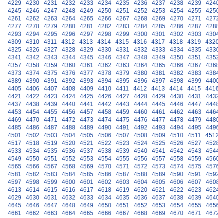
4229
4230
4231
4232
4233
4234
4235
4236
4237
4238
4239
424
4245
4246
4247
4248
4249
4250
4251
4252
4253
4254
4255
425
4261
4262
4263
4264
4265
4266
4267
4268
4269
4270
4271
427
4277
4278
4279
4280
4281
4282
4283
4284
4285
4286
4287
428
4293
4294
4295
4296
4297
4298
4299
4300
4301
4302
4303
430
4309
4310
4311
4312
4313
4314
4315
4316
4317
4318
4319
432
4325
4326
4327
4328
4329
4330
4331
4332
4333
4334
4335
433
4341
4342
4343
4344
4345
4346
4347
4348
4349
4350
4351
435
4357
4358
4359
4360
4361
4362
4363
4364
4365
4366
4367
436
4373
4374
4375
4376
4377
4378
4379
4380
4381
4382
4383
438
4389
4390
4391
4392
4393
4394
4395
4396
4397
4398
4399
440
4405
4406
4407
4408
4409
4410
4411
4412
4413
4414
4415
441
4421
4422
4423
4424
4425
4426
4427
4428
4429
4430
4431
443
4437
4438
4439
4440
4441
4442
4443
4444
4445
4446
4447
444
4453
4454
4455
4456
4457
4458
4459
4460
4461
4462
4463
446
4469
4470
4471
4472
4473
4474
4475
4476
4477
4478
4479
448
4485
4486
4487
4488
4489
4490
4491
4492
4493
4494
4495
449
4501
4502
4503
4504
4505
4506
4507
4508
4509
4510
4511
451
4517
4518
4519
4520
4521
4522
4523
4524
4525
4526
4527
452
4533
4534
4535
4536
4537
4538
4539
4540
4541
4542
4543
454
4549
4550
4551
4552
4553
4554
4555
4556
4557
4558
4559
456
4565
4566
4567
4568
4569
4570
4571
4572
4573
4574
4575
457
4581
4582
4583
4584
4585
4586
4587
4588
4589
4590
4591
459
4597
4598
4599
4600
4601
4602
4603
4604
4605
4606
4607
460
4613
4614
4615
4616
4617
4618
4619
4620
4621
4622
4623
462
4629
4630
4631
4632
4633
4634
4635
4636
4637
4638
4639
464
4645
4646
4647
4648
4649
4650
4651
4652
4653
4654
4655
465
4661
4662
4663
4664
4665
4666
4667
4668
4669
4670
4671
467