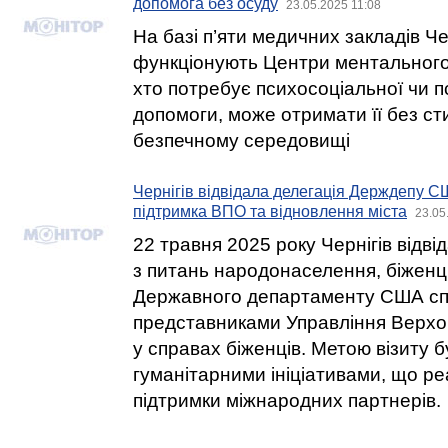
допомога без осуду
23.05.2025 11:08
На базі п’яти медичних закладів Ч
функціонують Центри ментального 
хто потребує психосоціальної чи п
допомоги, може отримати її без сти
безпечному середовищі
Чернігів відвідала делегація Держдепу 
підтримка ВПО та відновлення міста
23.05
22 травня 2025 року Чернігів відві
з питань народонаселення, біженців
Державного департаменту США сп
представниками Управління Верхо
у справах біженців. Метою візиту 
гуманітарними ініціативами, що реа
підтримки міжнародних партнерів.