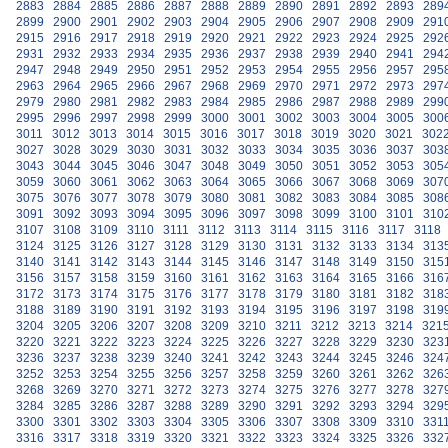
2883
2884
2885
2886
2887
2888
2889
2890
2891
2892
2893
289
2899
2900
2901
2902
2903
2904
2905
2906
2907
2908
2909
291
2915
2916
2917
2918
2919
2920
2921
2922
2923
2924
2925
292
2931
2932
2933
2934
2935
2936
2937
2938
2939
2940
2941
294
2947
2948
2949
2950
2951
2952
2953
2954
2955
2956
2957
295
2963
2964
2965
2966
2967
2968
2969
2970
2971
2972
2973
297
2979
2980
2981
2982
2983
2984
2985
2986
2987
2988
2989
299
2995
2996
2997
2998
2999
3000
3001
3002
3003
3004
3005
300
3011
3012
3013
3014
3015
3016
3017
3018
3019
3020
3021
302
3027
3028
3029
3030
3031
3032
3033
3034
3035
3036
3037
303
3043
3044
3045
3046
3047
3048
3049
3050
3051
3052
3053
305
3059
3060
3061
3062
3063
3064
3065
3066
3067
3068
3069
307
3075
3076
3077
3078
3079
3080
3081
3082
3083
3084
3085
308
3091
3092
3093
3094
3095
3096
3097
3098
3099
3100
3101
310
3107
3108
3109
3110
3111
3112
3113
3114
3115
3116
3117
3118
3124
3125
3126
3127
3128
3129
3130
3131
3132
3133
3134
313
3140
3141
3142
3143
3144
3145
3146
3147
3148
3149
3150
315
3156
3157
3158
3159
3160
3161
3162
3163
3164
3165
3166
316
3172
3173
3174
3175
3176
3177
3178
3179
3180
3181
3182
318
3188
3189
3190
3191
3192
3193
3194
3195
3196
3197
3198
319
3204
3205
3206
3207
3208
3209
3210
3211
3212
3213
3214
321
3220
3221
3222
3223
3224
3225
3226
3227
3228
3229
3230
323
3236
3237
3238
3239
3240
3241
3242
3243
3244
3245
3246
324
3252
3253
3254
3255
3256
3257
3258
3259
3260
3261
3262
326
3268
3269
3270
3271
3272
3273
3274
3275
3276
3277
3278
327
3284
3285
3286
3287
3288
3289
3290
3291
3292
3293
3294
329
3300
3301
3302
3303
3304
3305
3306
3307
3308
3309
3310
331
3316
3317
3318
3319
3320
3321
3322
3323
3324
3325
3326
332