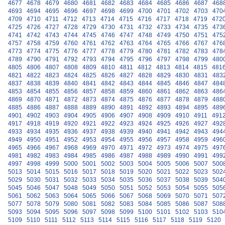
4677
4678
4679
4680
4681
4682
4683
4684
4685
4686
4687
468
4693
4694
4695
4696
4697
4698
4699
4700
4701
4702
4703
470
4709
4710
4711
4712
4713
4714
4715
4716
4717
4718
4719
472
4725
4726
4727
4728
4729
4730
4731
4732
4733
4734
4735
473
4741
4742
4743
4744
4745
4746
4747
4748
4749
4750
4751
475
4757
4758
4759
4760
4761
4762
4763
4764
4765
4766
4767
476
4773
4774
4775
4776
4777
4778
4779
4780
4781
4782
4783
478
4789
4790
4791
4792
4793
4794
4795
4796
4797
4798
4799
480
4805
4806
4807
4808
4809
4810
4811
4812
4813
4814
4815
481
4821
4822
4823
4824
4825
4826
4827
4828
4829
4830
4831
483
4837
4838
4839
4840
4841
4842
4843
4844
4845
4846
4847
484
4853
4854
4855
4856
4857
4858
4859
4860
4861
4862
4863
486
4869
4870
4871
4872
4873
4874
4875
4876
4877
4878
4879
488
4885
4886
4887
4888
4889
4890
4891
4892
4893
4894
4895
489
4901
4902
4903
4904
4905
4906
4907
4908
4909
4910
4911
491
4917
4918
4919
4920
4921
4922
4923
4924
4925
4926
4927
492
4933
4934
4935
4936
4937
4938
4939
4940
4941
4942
4943
494
4949
4950
4951
4952
4953
4954
4955
4956
4957
4958
4959
496
4965
4966
4967
4968
4969
4970
4971
4972
4973
4974
4975
497
4981
4982
4983
4984
4985
4986
4987
4988
4989
4990
4991
499
4997
4998
4999
5000
5001
5002
5003
5004
5005
5006
5007
500
5013
5014
5015
5016
5017
5018
5019
5020
5021
5022
5023
502
5029
5030
5031
5032
5033
5034
5035
5036
5037
5038
5039
504
5045
5046
5047
5048
5049
5050
5051
5052
5053
5054
5055
505
5061
5062
5063
5064
5065
5066
5067
5068
5069
5070
5071
507
5077
5078
5079
5080
5081
5082
5083
5084
5085
5086
5087
508
5093
5094
5095
5096
5097
5098
5099
5100
5101
5102
5103
510
5109
5110
5111
5112
5113
5114
5115
5116
5117
5118
5119
5120