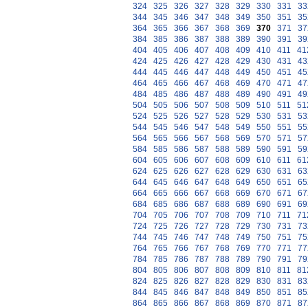
324
325
326
327
328
329
330
331
33
344
345
346
347
348
349
350
351
35
364
365
366
367
368
369
370
371
37
384
385
386
387
388
389
390
391
39
404
405
406
407
408
409
410
411
41
424
425
426
427
428
429
430
431
43
444
445
446
447
448
449
450
451
45
464
465
466
467
468
469
470
471
47
484
485
486
487
488
489
490
491
49
504
505
506
507
508
509
510
511
51
524
525
526
527
528
529
530
531
53
544
545
546
547
548
549
550
551
55
564
565
566
567
568
569
570
571
57
584
585
586
587
588
589
590
591
59
604
605
606
607
608
609
610
611
61
624
625
626
627
628
629
630
631
63
644
645
646
647
648
649
650
651
65
664
665
666
667
668
669
670
671
67
684
685
686
687
688
689
690
691
69
704
705
706
707
708
709
710
711
71
724
725
726
727
728
729
730
731
73
744
745
746
747
748
749
750
751
75
764
765
766
767
768
769
770
771
77
784
785
786
787
788
789
790
791
79
804
805
806
807
808
809
810
811
81
824
825
826
827
828
829
830
831
83
844
845
846
847
848
849
850
851
85
864
865
866
867
868
869
870
871
87