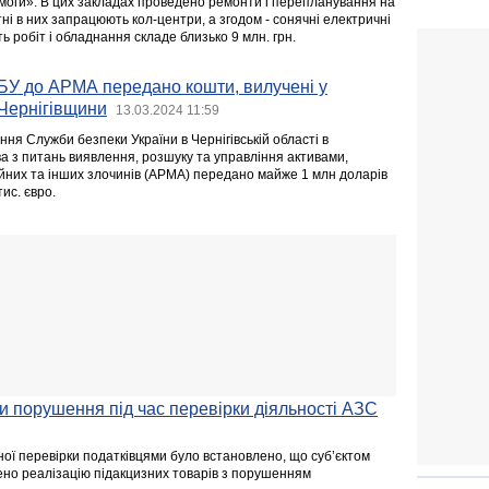
моги». В цих закладах проведено ремонти і перепланування на
тні в них запрацюють кол-центри, а згодом - сонячні електричні
ть робіт і обладнання складе близько 9 млн. грн.
БУ до АРМА передано кошти, вилучені у
 Чернігівщини
13.03.2024 11:59
ня Служби безпеки України в Чернігівській області в
а з питань виявлення, розшуку та управління активами,
йних та інших злочинів (АРМА) передано майже 1 млн доларів
ис. євро.
и порушення під час перевірки діяльності АЗС
ої перевірки податківцями було встановлено, що суб’єктом
но реалізацію підакцизних товарів з порушенням