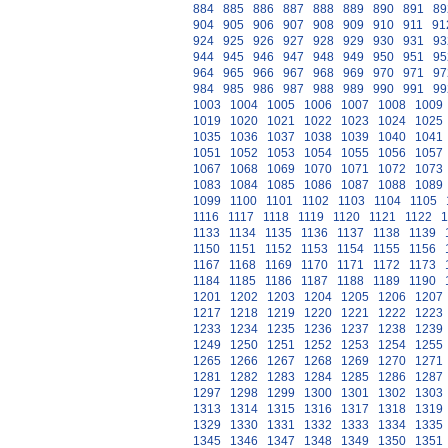
884
885
886
887
888
889
890
891
89
904
905
906
907
908
909
910
911
91
924
925
926
927
928
929
930
931
93
944
945
946
947
948
949
950
951
95
964
965
966
967
968
969
970
971
97
984
985
986
987
988
989
990
991
99
1003
1004
1005
1006
1007
1008
1009
1019
1020
1021
1022
1023
1024
1025
1035
1036
1037
1038
1039
1040
1041
1051
1052
1053
1054
1055
1056
1057
1067
1068
1069
1070
1071
1072
1073
1083
1084
1085
1086
1087
1088
1089
1099
1100
1101
1102
1103
1104
1105
1116
1117
1118
1119
1120
1121
1122
1
1133
1134
1135
1136
1137
1138
1139
1150
1151
1152
1153
1154
1155
1156
1167
1168
1169
1170
1171
1172
1173
1184
1185
1186
1187
1188
1189
1190
1201
1202
1203
1204
1205
1206
1207
1217
1218
1219
1220
1221
1222
1223
1233
1234
1235
1236
1237
1238
1239
1249
1250
1251
1252
1253
1254
1255
1265
1266
1267
1268
1269
1270
1271
1281
1282
1283
1284
1285
1286
1287
1297
1298
1299
1300
1301
1302
1303
1313
1314
1315
1316
1317
1318
1319
1329
1330
1331
1332
1333
1334
1335
1345
1346
1347
1348
1349
1350
1351