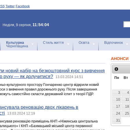
RSS
Twitter
Facebook
11:54:04
Неділя, 9 серпня,
Культурна
Стиль життя
Освіта
Відпочинок
Чернігівщина
АНОНСИ 
или новий набір на безкоштовний курс з вивчення
о руху — як долучитися?
13.03.2024 14:51
Пн
Вт
ітньо-культурного простору Гончаренко центр відкрили новий
урси з вивчення правил дорожнього руху. Після завершення
3
4
можуть самостійно скласти державний іспит з теорії ПДР.
10
11
17
18
ансувала реновацію двох лікарень в
сті
13.03.2024 12:19
24
25
31
ансував реновацію приміщень КНП «Ніжинська центральна
 Галицького» і КНП «Бахмацький міський центр первинної