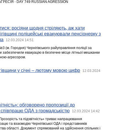
АГРЕСІЯ - DAY 749 RUSSIAN AGRESSION
ся: росіяни щодня стріляють, аж хати
ігівщині поліцейські евакуювали пенсіонерку з
ла
12.03.2024 14:51
№3 (м. Городня) Чернігівського райуправління поліції за
ди забезпечили евакуацію в безпечне місце літньої мешканки
їною-агресором.
гівщини у січні – лютому мовою цифр
12.03.2024
вітність»: обговорено пропозиції до
співпрацю ОДА з громадськістю
12.03.2024 14:42
Прозорість та підзвітність» триває напрацювання
ацю та взаємодію Чернігівської ОДА і представників
тва області. Документ спрямований на здійснення спільних і