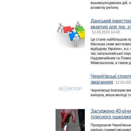
взаємоузгоджених дій, 
розвитку регіону.
Данський інвестор
квартир для тих, 
12.03.2024 14:40
Це стане найбільшою пр
Масанах семи житлових 
відбудову України», в.о
час загальноміської нар
Надзвичайним та Повнов
Міккельсеном, а також
Чернігівські спор
змаганнях
12.03.20
Чернігівські боксерки в
юніорок, жінок-молоді та
Засуджено 40-річн
тілесного ушкодже
Прокурором Чернігівськ
раніше судимої місцево