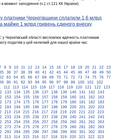
в момент заподіяння (ч.1 ст.121 КК України).
у платники Чернігівщини сплатили 1,6 млрд
та майже 1 млрд гривень єдиного внеску
 у Чернігівській області висловлює вдячність платникам
лату податків у цей нелегкий для нашої країни час.
7
8
9
10
11
12
13
14
15
16
17
18
19
20
21
22
23
35
36
37
38
39
40
41
42
43
44
45
46
47
48
49
50
62
63
64
65
66
67
68
69
70
71
72
73
74
75
76
77
89
90
91
92
93
94
95
96
97
98
99
100
101
102
1
112
113
114
115
116
117
118
119
120
121
122
123
2
133
134
135
136
137
138
139
140
141
142
143
2
153
154
155
156
157
158
159
160
161
162
163
2
173
174
175
176
177
178
179
180
181
182
183
2
193
194
195
196
197
198
199
200
201
202
203
2
213
214
215
216
217
218
219
220
221
222
223
2
233
234
235
236
237
238
239
240
241
242
243
2
253
254
255
256
257
258
259
260
261
262
263
2
273
274
275
276
277
278
279
280
281
282
283
2
293
294
295
296
297
298
299
300
301
302
303
2
313
314
315
316
317
318
319
320
321
322
323