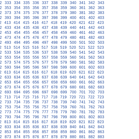
2
333
334
335
336
337
338
339
340
341
342
343
2
353
354
355
356
357
358
359
360
361
362
363
2
373
374
375
376
377
378
379
380
381
382
383
2
393
394
395
396
397
398
399
400
401
402
403
2
413
414
415
416
417
418
419
420
421
422
423
2
433
434
435
436
437
438
439
440
441
442
443
2
453
454
455
456
457
458
459
460
461
462
463
2
473
474
475
476
477
478
479
480
481
482
483
2
493
494
495
496
497
498
499
500
501
502
503
2
513
514
515
516
517
518
519
520
521
522
523
2
533
534
535
536
537
538
539
540
541
542
543
2
553
554
555
556
557
558
559
560
561
562
563
2
573
574
575
576
577
578
579
580
581
582
583
2
593
594
595
596
597
598
599
600
601
602
603
2
613
614
615
616
617
618
619
620
621
622
623
2
633
634
635
636
637
638
639
640
641
642
643
2
653
654
655
656
657
658
659
660
661
662
663
2
673
674
675
676
677
678
679
680
681
682
683
2
693
694
695
696
697
698
699
700
701
702
703
2
713
714
715
716
717
718
719
720
721
722
723
2
733
734
735
736
737
738
739
740
741
742
743
2
753
754
755
756
757
758
759
760
761
762
763
2
773
774
775
776
777
778
779
780
781
782
783
2
793
794
795
796
797
798
799
800
801
802
803
2
813
814
815
816
817
818
819
820
821
822
823
2
833
834
835
836
837
838
839
840
841
842
843
2
853
854
855
856
857
858
859
860
861
862
863
2
873
874
875
876
877
878
879
880
881
882
883