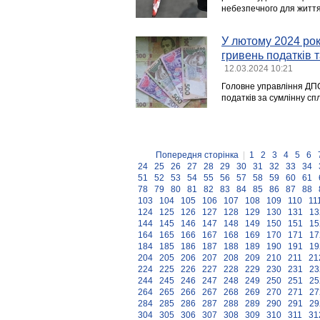
небезпечного для життя 
У лютому 2024 рок
гривень податків 
12.03.2024 10:21
Головне управління ДПС
податків за сумлінну сп
Попередня сторінка
|
1
2
3
4
5
6
24
25
26
27
28
29
30
31
32
33
34
51
52
53
54
55
56
57
58
59
60
61
78
79
80
81
82
83
84
85
86
87
88
103
104
105
106
107
108
109
110
11
124
125
126
127
128
129
130
131
13
144
145
146
147
148
149
150
151
15
164
165
166
167
168
169
170
171
17
184
185
186
187
188
189
190
191
19
204
205
206
207
208
209
210
211
21
224
225
226
227
228
229
230
231
23
244
245
246
247
248
249
250
251
25
264
265
266
267
268
269
270
271
27
284
285
286
287
288
289
290
291
29
304
305
306
307
308
309
310
311
31