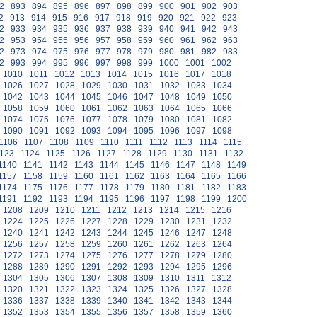
2
893
894
895
896
897
898
899
900
901
902
903
2
913
914
915
916
917
918
919
920
921
922
923
2
933
934
935
936
937
938
939
940
941
942
943
2
953
954
955
956
957
958
959
960
961
962
963
2
973
974
975
976
977
978
979
980
981
982
983
2
993
994
995
996
997
998
999
1000
1001
1002
1010
1011
1012
1013
1014
1015
1016
1017
1018
1026
1027
1028
1029
1030
1031
1032
1033
1034
1042
1043
1044
1045
1046
1047
1048
1049
1050
1058
1059
1060
1061
1062
1063
1064
1065
1066
1074
1075
1076
1077
1078
1079
1080
1081
1082
1090
1091
1092
1093
1094
1095
1096
1097
1098
1106
1107
1108
1109
1110
1111
1112
1113
1114
1115
123
1124
1125
1126
1127
1128
1129
1130
1131
1132
1140
1141
1142
1143
1144
1145
1146
1147
1148
1149
1157
1158
1159
1160
1161
1162
1163
1164
1165
1166
1174
1175
1176
1177
1178
1179
1180
1181
1182
1183
1191
1192
1193
1194
1195
1196
1197
1198
1199
1200
1208
1209
1210
1211
1212
1213
1214
1215
1216
1224
1225
1226
1227
1228
1229
1230
1231
1232
1240
1241
1242
1243
1244
1245
1246
1247
1248
1256
1257
1258
1259
1260
1261
1262
1263
1264
1272
1273
1274
1275
1276
1277
1278
1279
1280
1288
1289
1290
1291
1292
1293
1294
1295
1296
1304
1305
1306
1307
1308
1309
1310
1311
1312
1320
1321
1322
1323
1324
1325
1326
1327
1328
1336
1337
1338
1339
1340
1341
1342
1343
1344
1352
1353
1354
1355
1356
1357
1358
1359
1360