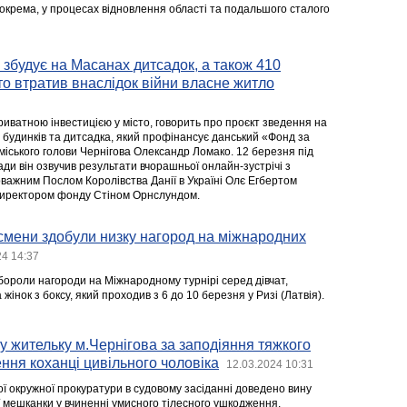
зокрема, у процесах відновлення області та подальшого сталого
 збудує на Масанах дитсадок, а також 410
хто втратив внаслідок війни власне житло
иватною інвестицією у місто, говорить про проєкт зведення на
будинків та дитсадка, який профінансує данський «Фонд за
. міського голови Чернігова Олександр Ломако. 12 березня під
ади він озвучив результати вчорашньої онлайн-зустрічі з
ажним Послом Королівства Данії в Україні Олє Егбертом
 директором фонду Стіном Орнслундом.
тсмени здобули низку нагород на міжнародних
24 14:37
ибороли нагороди на Міжнародному турнірі серед дівчат,
 жінок з боксу, який проходив з 6 до 10 березня у Ризі (Латвія).
у жительку м.Чернігова за заподіяння тяжкого
ння коханці цивільного чоловіка
12.03.2024 10:31
ої окружної прокуратури в судовому засіданні доведено вину
ї мешканки у вчиненні умисного тілесного ушкодження,