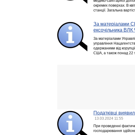
медико-санітарної допо
окремих поверхах. В кві
станції. Загальна вартіс
За матеріалами С
ексочільника ВЛК
За матеріалами Управлін
управління Нацагентств
одержаними від корупці
США, а також понад 22 т
Податківці виявил
13.03.2024 11:55
При проведенні фактичн
господарювання здійсне