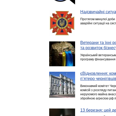
Надзвичайні ситуац
Протягом минулої доби 
аварійні ситуації на си
Ветерани та їхні 
та розвиток бізнес
Український ветеранськ
програму фінансування 
єВідновлення: ко
п’ятеро чернігівці
Виконавчий комітет Черн
комісій з розгляду пита
нерухомого майна внаслі
збройною агресією рф п
13 березня: цей ден