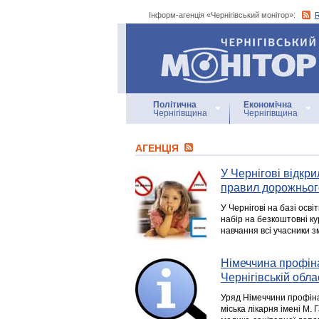
Інформ-агенція «Чернігівський монітор»:
Інформ-агенція
«Чернігівський монітор»
Політична
Економічна
Чернігівщина
Чернігівщина
АГЕНЦIЯ
У Чернігові відкр
правил дорожньог
У Чернігові на базі осв
набір на безкоштовні к
навчання всі учасники з
Німеччина профін
Чернігівській обла
Уряд Німеччини профін
міська лікарня імені М.