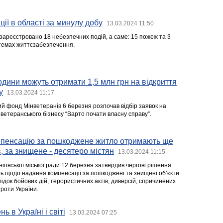
ії в області за минулу добу
13.03.2024 11:50
зареєстровано 18 небезпечних подій, а саме: 15 пожеж та 3
стемах життєзабезпечення.
родини можуть отримати 1,5 млн грн на відкриття
у
13.03.2024 11:17
ий фонд Мінветеранів 6 березня розпочав відбір заявок на
ветеранського бізнесу “Варто почати власну справу”.
мпенсацію за пошкоджене житло отримають ще
в, за знищене - десятеро містян
13.03.2024 11:15
ігівської міської ради 12 березня затвердив чергові рішення
нь щодо надання компенсації за пошкоджені та знищені об’єкти
док бойових дій, терористичних актів, диверсій, спричинених
роти України.
ь в Україні і світі
13.03.2024 07:25