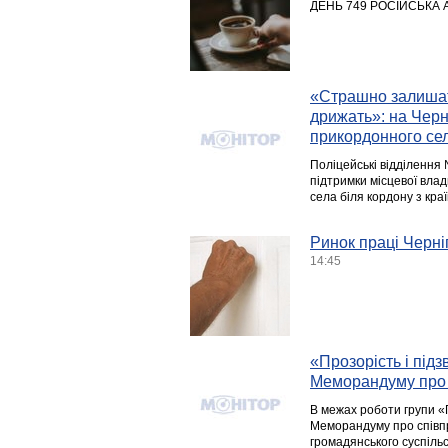
ДЕНЬ 749 РОСІЙСЬКА 
«Страшно залишати
дрижать»: на Черн
прикордонного се
Поліцейські відділення 
підтримки місцевої вла
села біля кордону з кра
Ринок праці Черні
14:45
«Прозорість і підз
Меморандуму про 
В межах роботи групи «
Меморандуму про співпр
громадянського суспільс