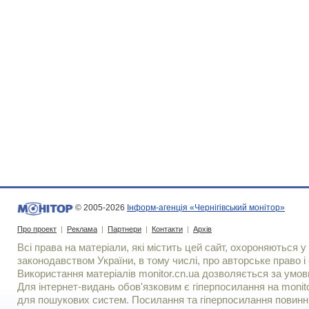
© 2005-2026
Інформ-агенція «Чернігівський монітор»
Про проект
|
Реклама
|
Партнери
|
Контакти
|
Архів
Всі права на матеріали, які містить цей сайт, охороняються у 
законодавством України, в тому числі, про авторське право і 
Використання матерiалiв monitor.cn.ua дозволяється за умов
Для iнтернет-видань обов'язковим є гiперпосилання на monito
для пошукових систем. Посилання та гіперпосилання повинні