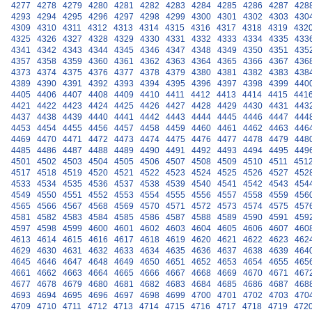
4277
4278
4279
4280
4281
4282
4283
4284
4285
4286
4287
428
4293
4294
4295
4296
4297
4298
4299
4300
4301
4302
4303
430
4309
4310
4311
4312
4313
4314
4315
4316
4317
4318
4319
432
4325
4326
4327
4328
4329
4330
4331
4332
4333
4334
4335
433
4341
4342
4343
4344
4345
4346
4347
4348
4349
4350
4351
435
4357
4358
4359
4360
4361
4362
4363
4364
4365
4366
4367
436
4373
4374
4375
4376
4377
4378
4379
4380
4381
4382
4383
438
4389
4390
4391
4392
4393
4394
4395
4396
4397
4398
4399
440
4405
4406
4407
4408
4409
4410
4411
4412
4413
4414
4415
441
4421
4422
4423
4424
4425
4426
4427
4428
4429
4430
4431
443
4437
4438
4439
4440
4441
4442
4443
4444
4445
4446
4447
444
4453
4454
4455
4456
4457
4458
4459
4460
4461
4462
4463
446
4469
4470
4471
4472
4473
4474
4475
4476
4477
4478
4479
448
4485
4486
4487
4488
4489
4490
4491
4492
4493
4494
4495
449
4501
4502
4503
4504
4505
4506
4507
4508
4509
4510
4511
451
4517
4518
4519
4520
4521
4522
4523
4524
4525
4526
4527
452
4533
4534
4535
4536
4537
4538
4539
4540
4541
4542
4543
454
4549
4550
4551
4552
4553
4554
4555
4556
4557
4558
4559
456
4565
4566
4567
4568
4569
4570
4571
4572
4573
4574
4575
457
4581
4582
4583
4584
4585
4586
4587
4588
4589
4590
4591
459
4597
4598
4599
4600
4601
4602
4603
4604
4605
4606
4607
460
4613
4614
4615
4616
4617
4618
4619
4620
4621
4622
4623
462
4629
4630
4631
4632
4633
4634
4635
4636
4637
4638
4639
464
4645
4646
4647
4648
4649
4650
4651
4652
4653
4654
4655
465
4661
4662
4663
4664
4665
4666
4667
4668
4669
4670
4671
467
4677
4678
4679
4680
4681
4682
4683
4684
4685
4686
4687
468
4693
4694
4695
4696
4697
4698
4699
4700
4701
4702
4703
470
4709
4710
4711
4712
4713
4714
4715
4716
4717
4718
4719
472