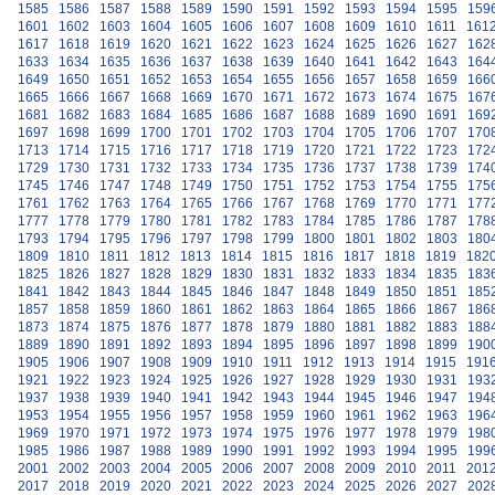
1585
1586
1587
1588
1589
1590
1591
1592
1593
1594
1595
159
1601
1602
1603
1604
1605
1606
1607
1608
1609
1610
1611
161
1617
1618
1619
1620
1621
1622
1623
1624
1625
1626
1627
162
1633
1634
1635
1636
1637
1638
1639
1640
1641
1642
1643
164
1649
1650
1651
1652
1653
1654
1655
1656
1657
1658
1659
166
1665
1666
1667
1668
1669
1670
1671
1672
1673
1674
1675
167
1681
1682
1683
1684
1685
1686
1687
1688
1689
1690
1691
169
1697
1698
1699
1700
1701
1702
1703
1704
1705
1706
1707
170
1713
1714
1715
1716
1717
1718
1719
1720
1721
1722
1723
172
1729
1730
1731
1732
1733
1734
1735
1736
1737
1738
1739
174
1745
1746
1747
1748
1749
1750
1751
1752
1753
1754
1755
175
1761
1762
1763
1764
1765
1766
1767
1768
1769
1770
1771
177
1777
1778
1779
1780
1781
1782
1783
1784
1785
1786
1787
178
1793
1794
1795
1796
1797
1798
1799
1800
1801
1802
1803
180
1809
1810
1811
1812
1813
1814
1815
1816
1817
1818
1819
182
1825
1826
1827
1828
1829
1830
1831
1832
1833
1834
1835
183
1841
1842
1843
1844
1845
1846
1847
1848
1849
1850
1851
185
1857
1858
1859
1860
1861
1862
1863
1864
1865
1866
1867
186
1873
1874
1875
1876
1877
1878
1879
1880
1881
1882
1883
188
1889
1890
1891
1892
1893
1894
1895
1896
1897
1898
1899
190
1905
1906
1907
1908
1909
1910
1911
1912
1913
1914
1915
191
1921
1922
1923
1924
1925
1926
1927
1928
1929
1930
1931
193
1937
1938
1939
1940
1941
1942
1943
1944
1945
1946
1947
194
1953
1954
1955
1956
1957
1958
1959
1960
1961
1962
1963
196
1969
1970
1971
1972
1973
1974
1975
1976
1977
1978
1979
198
1985
1986
1987
1988
1989
1990
1991
1992
1993
1994
1995
199
2001
2002
2003
2004
2005
2006
2007
2008
2009
2010
2011
201
2017
2018
2019
2020
2021
2022
2023
2024
2025
2026
2027
202