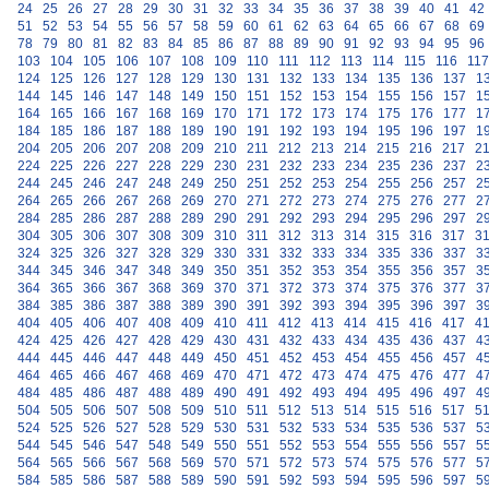
24
25
26
27
28
29
30
31
32
33
34
35
36
37
38
39
40
41
42
51
52
53
54
55
56
57
58
59
60
61
62
63
64
65
66
67
68
69
78
79
80
81
82
83
84
85
86
87
88
89
90
91
92
93
94
95
96
103
104
105
106
107
108
109
110
111
112
113
114
115
116
117
124
125
126
127
128
129
130
131
132
133
134
135
136
137
1
144
145
146
147
148
149
150
151
152
153
154
155
156
157
1
164
165
166
167
168
169
170
171
172
173
174
175
176
177
1
184
185
186
187
188
189
190
191
192
193
194
195
196
197
1
204
205
206
207
208
209
210
211
212
213
214
215
216
217
2
224
225
226
227
228
229
230
231
232
233
234
235
236
237
2
244
245
246
247
248
249
250
251
252
253
254
255
256
257
2
264
265
266
267
268
269
270
271
272
273
274
275
276
277
2
284
285
286
287
288
289
290
291
292
293
294
295
296
297
2
304
305
306
307
308
309
310
311
312
313
314
315
316
317
3
324
325
326
327
328
329
330
331
332
333
334
335
336
337
3
344
345
346
347
348
349
350
351
352
353
354
355
356
357
3
364
365
366
367
368
369
370
371
372
373
374
375
376
377
3
384
385
386
387
388
389
390
391
392
393
394
395
396
397
3
404
405
406
407
408
409
410
411
412
413
414
415
416
417
4
424
425
426
427
428
429
430
431
432
433
434
435
436
437
4
444
445
446
447
448
449
450
451
452
453
454
455
456
457
4
464
465
466
467
468
469
470
471
472
473
474
475
476
477
4
484
485
486
487
488
489
490
491
492
493
494
495
496
497
4
504
505
506
507
508
509
510
511
512
513
514
515
516
517
5
524
525
526
527
528
529
530
531
532
533
534
535
536
537
5
544
545
546
547
548
549
550
551
552
553
554
555
556
557
5
564
565
566
567
568
569
570
571
572
573
574
575
576
577
5
584
585
586
587
588
589
590
591
592
593
594
595
596
597
5