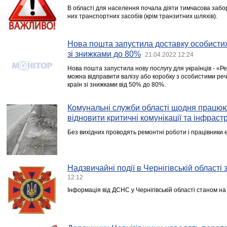
В області для населення почала діяти тимчасова заборон
них транспортних засобів (крім транзитних шляхів).
Нова пошта запустила доставку особистих
зі знижками до 80%
21.04.2022 12:24
Нова пошта запустила нову послугу для українців - «Ре
можна відправити валізу або коробку з особистими реч
країн зі знижками від 50% до 80%.
Комунальні служби області щодня працюю
відновити критичні комунікації та інфраст
Без вихідних проводять ремонтні роботи і працівники
Надзвичайні події в Чернігівській області
12:12
Інформація від ДСНС у Чернігівській області станом на 