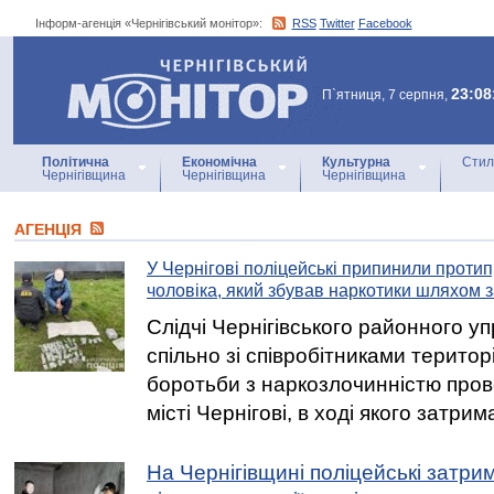
Інформ-агенція «Чернігівський монітор»:
RSS
Twitter
Facebook
Інформ-агенція
«Чернігівський монітор»
23:08
П`ятниця, 7 серпня,
Політична
Економічна
Культурна
Стил
Чернігівщина
Чернігівщина
Чернігівщина
АГЕНЦIЯ
У Чернігові поліцейські припинили протип
чоловіка, який збував наркотики шляхом 
Слідчі Чернігівського районного уп
спільно зі співробітниками терито
боротьби з наркозлочинністю пров
місті Чернігові, в ході якого затри
На Чернігівщині поліцейські затри