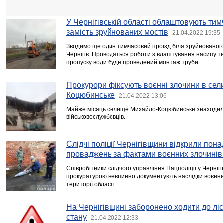
У Чернігівській області облаштовують ти
замість зруйнованих мостів
21.04.2022 19:35
Зводимо ще один тимчасовий проїзд біля зруйнованого 
Чернігів. Проводяться роботи з влаштування насипу ти
пропуску води буде проведений монтаж труби.
Прокурори фіксують воєнні злочини в сел
Коцюбинське
21.04.2022 13:06
Майже місяць селище Михайло-Коцюбинське знаходило
військовослужбовців.
Слідчі поліції Чернігівщини відкрили пон
проваджень за фактами воєнних злочинів
Співробітники слідчого управління Нацполіції у Чернігі
прокуратурою невпинно документують наслідки воєнних
території області.
На Чернігівщині заборонено ходити до ліс
стану
21.04.2022 12:33