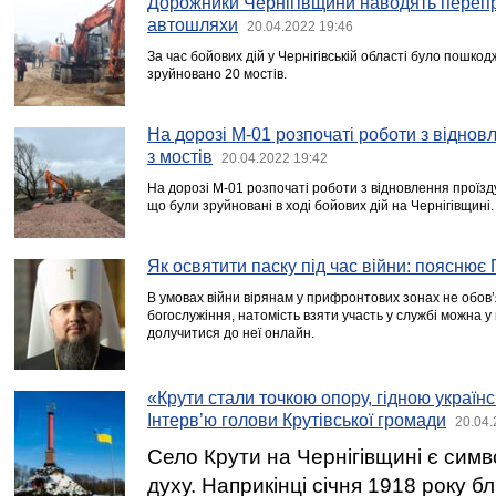
Дорожники Чернігівщини наводять переп
автошляхи
20.04.2022 19:46
За час бойових дій у Чернігівській області було пошкод
зруйновано 20 мостів.
На дорозі М-01 розпочаті роботи з віднов
з мостів
20.04.2022 19:42
На дорозі М-01 розпочаті роботи з відновлення проїзду
що були зруйновані в ході бойових дій на Чернігівщині.
Як освятити паску під час війни: пояснює
В умовах війни вірянам у прифронтових зонах не обов’
богослужіння, натомість взяти участь у службі можна у
долучитися до неї онлайн.
«Крути стали точкою опору, гідною україн
Інтерв’ю голови Крутівської громади
20.04.
Село Крути на Чернігівщині є симв
духу. Наприкінці січня 1918 року бл