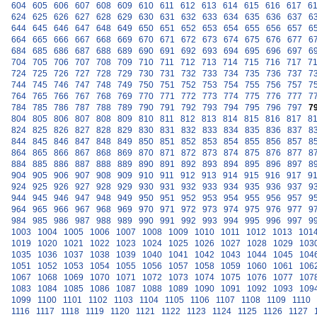
604
605
606
607
608
609
610
611
612
613
614
615
616
617
6
624
625
626
627
628
629
630
631
632
633
634
635
636
637
6
644
645
646
647
648
649
650
651
652
653
654
655
656
657
6
664
665
666
667
668
669
670
671
672
673
674
675
676
677
6
684
685
686
687
688
689
690
691
692
693
694
695
696
697
6
704
705
706
707
708
709
710
711
712
713
714
715
716
717
7
724
725
726
727
728
729
730
731
732
733
734
735
736
737
7
744
745
746
747
748
749
750
751
752
753
754
755
756
757
7
764
765
766
767
768
769
770
771
772
773
774
775
776
777
7
784
785
786
787
788
789
790
791
792
793
794
795
796
797
7
804
805
806
807
808
809
810
811
812
813
814
815
816
817
8
824
825
826
827
828
829
830
831
832
833
834
835
836
837
8
844
845
846
847
848
849
850
851
852
853
854
855
856
857
8
864
865
866
867
868
869
870
871
872
873
874
875
876
877
8
884
885
886
887
888
889
890
891
892
893
894
895
896
897
8
904
905
906
907
908
909
910
911
912
913
914
915
916
917
9
924
925
926
927
928
929
930
931
932
933
934
935
936
937
9
944
945
946
947
948
949
950
951
952
953
954
955
956
957
9
964
965
966
967
968
969
970
971
972
973
974
975
976
977
9
984
985
986
987
988
989
990
991
992
993
994
995
996
997
9
1003
1004
1005
1006
1007
1008
1009
1010
1011
1012
1013
101
1019
1020
1021
1022
1023
1024
1025
1026
1027
1028
1029
103
1035
1036
1037
1038
1039
1040
1041
1042
1043
1044
1045
104
1051
1052
1053
1054
1055
1056
1057
1058
1059
1060
1061
106
1067
1068
1069
1070
1071
1072
1073
1074
1075
1076
1077
107
1083
1084
1085
1086
1087
1088
1089
1090
1091
1092
1093
109
1099
1100
1101
1102
1103
1104
1105
1106
1107
1108
1109
1110
1116
1117
1118
1119
1120
1121
1122
1123
1124
1125
1126
1127