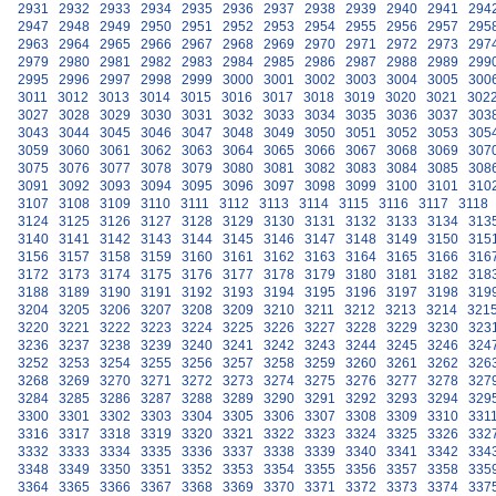
2931
2932
2933
2934
2935
2936
2937
2938
2939
2940
2941
294
2947
2948
2949
2950
2951
2952
2953
2954
2955
2956
2957
295
2963
2964
2965
2966
2967
2968
2969
2970
2971
2972
2973
297
2979
2980
2981
2982
2983
2984
2985
2986
2987
2988
2989
299
2995
2996
2997
2998
2999
3000
3001
3002
3003
3004
3005
300
3011
3012
3013
3014
3015
3016
3017
3018
3019
3020
3021
302
3027
3028
3029
3030
3031
3032
3033
3034
3035
3036
3037
303
3043
3044
3045
3046
3047
3048
3049
3050
3051
3052
3053
305
3059
3060
3061
3062
3063
3064
3065
3066
3067
3068
3069
307
3075
3076
3077
3078
3079
3080
3081
3082
3083
3084
3085
308
3091
3092
3093
3094
3095
3096
3097
3098
3099
3100
3101
310
3107
3108
3109
3110
3111
3112
3113
3114
3115
3116
3117
3118
3124
3125
3126
3127
3128
3129
3130
3131
3132
3133
3134
313
3140
3141
3142
3143
3144
3145
3146
3147
3148
3149
3150
315
3156
3157
3158
3159
3160
3161
3162
3163
3164
3165
3166
316
3172
3173
3174
3175
3176
3177
3178
3179
3180
3181
3182
318
3188
3189
3190
3191
3192
3193
3194
3195
3196
3197
3198
319
3204
3205
3206
3207
3208
3209
3210
3211
3212
3213
3214
321
3220
3221
3222
3223
3224
3225
3226
3227
3228
3229
3230
323
3236
3237
3238
3239
3240
3241
3242
3243
3244
3245
3246
324
3252
3253
3254
3255
3256
3257
3258
3259
3260
3261
3262
326
3268
3269
3270
3271
3272
3273
3274
3275
3276
3277
3278
327
3284
3285
3286
3287
3288
3289
3290
3291
3292
3293
3294
329
3300
3301
3302
3303
3304
3305
3306
3307
3308
3309
3310
331
3316
3317
3318
3319
3320
3321
3322
3323
3324
3325
3326
332
3332
3333
3334
3335
3336
3337
3338
3339
3340
3341
3342
334
3348
3349
3350
3351
3352
3353
3354
3355
3356
3357
3358
335
3364
3365
3366
3367
3368
3369
3370
3371
3372
3373
3374
337