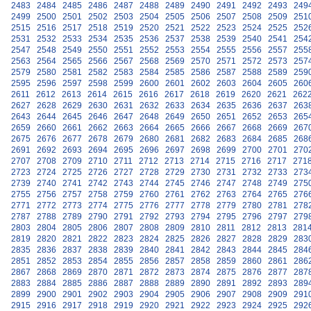
2483
2484
2485
2486
2487
2488
2489
2490
2491
2492
2493
249
2499
2500
2501
2502
2503
2504
2505
2506
2507
2508
2509
251
2515
2516
2517
2518
2519
2520
2521
2522
2523
2524
2525
252
2531
2532
2533
2534
2535
2536
2537
2538
2539
2540
2541
254
2547
2548
2549
2550
2551
2552
2553
2554
2555
2556
2557
255
2563
2564
2565
2566
2567
2568
2569
2570
2571
2572
2573
257
2579
2580
2581
2582
2583
2584
2585
2586
2587
2588
2589
259
2595
2596
2597
2598
2599
2600
2601
2602
2603
2604
2605
260
2611
2612
2613
2614
2615
2616
2617
2618
2619
2620
2621
262
2627
2628
2629
2630
2631
2632
2633
2634
2635
2636
2637
263
2643
2644
2645
2646
2647
2648
2649
2650
2651
2652
2653
265
2659
2660
2661
2662
2663
2664
2665
2666
2667
2668
2669
267
2675
2676
2677
2678
2679
2680
2681
2682
2683
2684
2685
268
2691
2692
2693
2694
2695
2696
2697
2698
2699
2700
2701
270
2707
2708
2709
2710
2711
2712
2713
2714
2715
2716
2717
271
2723
2724
2725
2726
2727
2728
2729
2730
2731
2732
2733
273
2739
2740
2741
2742
2743
2744
2745
2746
2747
2748
2749
275
2755
2756
2757
2758
2759
2760
2761
2762
2763
2764
2765
276
2771
2772
2773
2774
2775
2776
2777
2778
2779
2780
2781
278
2787
2788
2789
2790
2791
2792
2793
2794
2795
2796
2797
279
2803
2804
2805
2806
2807
2808
2809
2810
2811
2812
2813
281
2819
2820
2821
2822
2823
2824
2825
2826
2827
2828
2829
283
2835
2836
2837
2838
2839
2840
2841
2842
2843
2844
2845
284
2851
2852
2853
2854
2855
2856
2857
2858
2859
2860
2861
286
2867
2868
2869
2870
2871
2872
2873
2874
2875
2876
2877
287
2883
2884
2885
2886
2887
2888
2889
2890
2891
2892
2893
289
2899
2900
2901
2902
2903
2904
2905
2906
2907
2908
2909
291
2915
2916
2917
2918
2919
2920
2921
2922
2923
2924
2925
292