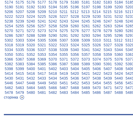
5174
5175
5176
5177
5178
5179
5180
5181
5182
5183
5184
518
5190
5191
5192
5193
5194
5195
5196
5197
5198
5199
5200
520
5206
5207
5208
5209
5210
5211
5212
5213
5214
5215
5216
521
5222
5223
5224
5225
5226
5227
5228
5229
5230
5231
5232
523
5238
5239
5240
5241
5242
5243
5244
5245
5246
5247
5248
524
5254
5255
5256
5257
5258
5259
5260
5261
5262
5263
5264
526
5270
5271
5272
5273
5274
5275
5276
5277
5278
5279
5280
528
5286
5287
5288
5289
5290
5291
5292
5293
5294
5295
5296
529
5302
5303
5304
5305
5306
5307
5308
5309
5310
5311
5312
531
5318
5319
5320
5321
5322
5323
5324
5325
5326
5327
5328
532
5334
5335
5336
5337
5338
5339
5340
5341
5342
5343
5344
534
5350
5351
5352
5353
5354
5355
5356
5357
5358
5359
5360
536
5366
5367
5368
5369
5370
5371
5372
5373
5374
5375
5376
537
5382
5383
5384
5385
5386
5387
5388
5389
5390
5391
5392
539
5398
5399
5400
5401
5402
5403
5404
5405
5406
5407
5408
540
5414
5415
5416
5417
5418
5419
5420
5421
5422
5423
5424
542
5430
5431
5432
5433
5434
5435
5436
5437
5438
5439
5440
544
5446
5447
5448
5449
5450
5451
5452
5453
5454
5455
5456
545
5462
5463
5464
5465
5466
5467
5468
5469
5470
5471
5472
547
5478
5479
5480
5481
5482
5483
5484
5485
5486
5487
5488
548
сторінка