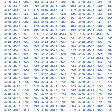
3380
3381
3382
3383
3384
3385
3386
3387
3388
3389
3390
339
3396
3397
3398
3399
3400
3401
3402
3403
3404
3405
3406
340
3412
3413
3414
3415
3416
3417
3418
3419
3420
3421
3422
342
3428
3429
3430
3431
3432
3433
3434
3435
3436
3437
3438
343
3444
3445
3446
3447
3448
3449
3450
3451
3452
3453
3454
345
3460
3461
3462
3463
3464
3465
3466
3467
3468
3469
3470
347
3476
3477
3478
3479
3480
3481
3482
3483
3484
3485
3486
348
3492
3493
3494
3495
3496
3497
3498
3499
3500
3501
3502
350
3508
3509
3510
3511
3512
3513
3514
3515
3516
3517
3518
351
3524
3525
3526
3527
3528
3529
3530
3531
3532
3533
3534
353
3540
3541
3542
3543
3544
3545
3546
3547
3548
3549
3550
355
3556
3557
3558
3559
3560
3561
3562
3563
3564
3565
3566
356
3572
3573
3574
3575
3576
3577
3578
3579
3580
3581
3582
358
3588
3589
3590
3591
3592
3593
3594
3595
3596
3597
3598
359
3604
3605
3606
3607
3608
3609
3610
3611
3612
3613
3614
361
3620
3621
3622
3623
3624
3625
3626
3627
3628
3629
3630
363
3636
3637
3638
3639
3640
3641
3642
3643
3644
3645
3646
364
3652
3653
3654
3655
3656
3657
3658
3659
3660
3661
3662
366
3668
3669
3670
3671
3672
3673
3674
3675
3676
3677
3678
367
3684
3685
3686
3687
3688
3689
3690
3691
3692
3693
3694
369
3700
3701
3702
3703
3704
3705
3706
3707
3708
3709
3710
371
3716
3717
3718
3719
3720
3721
3722
3723
3724
3725
3726
372
3732
3733
3734
3735
3736
3737
3738
3739
3740
3741
3742
374
3748
3749
3750
3751
3752
3753
3754
3755
3756
3757
3758
375
3764
3765
3766
3767
3768
3769
3770
3771
3772
3773
3774
377
3780
3781
3782
3783
3784
3785
3786
3787
3788
3789
3790
379
3796
3797
3798
3799
3800
3801
3802
3803
3804
3805
3806
380
3812
3813
3814
3815
3816
3817
3818
3819
3820
3821
3822
382