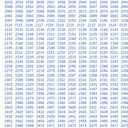
2033
2034
2035
2036
2037
2038
2039
2040
2041
2042
2043
204
2049
2050
2051
2052
2053
2054
2055
2056
2057
2058
2059
206
2065
2066
2067
2068
2069
2070
2071
2072
2073
2074
2075
207
2081
2082
2083
2084
2085
2086
2087
2088
2089
2090
2091
209
2097
2098
2099
2100
2101
2102
2103
2104
2105
2106
2107
210
2114
2115
2116
2117
2118
2119
2120
2121
2122
2123
2124
2125
2131
2132
2133
2134
2135
2136
2137
2138
2139
2140
2141
214
2147
2148
2149
2150
2151
2152
2153
2154
2155
2156
2157
215
2163
2164
2165
2166
2167
2168
2169
2170
2171
2172
2173
217
2179
2180
2181
2182
2183
2184
2185
2186
2187
2188
2189
219
2195
2196
2197
2198
2199
2200
2201
2202
2203
2204
2205
220
2211
2212
2213
2214
2215
2216
2217
2218
2219
2220
2221
222
2227
2228
2229
2230
2231
2232
2233
2234
2235
2236
2237
223
2243
2244
2245
2246
2247
2248
2249
2250
2251
2252
2253
225
2259
2260
2261
2262
2263
2264
2265
2266
2267
2268
2269
227
2275
2276
2277
2278
2279
2280
2281
2282
2283
2284
2285
228
2291
2292
2293
2294
2295
2296
2297
2298
2299
2300
2301
230
2307
2308
2309
2310
2311
2312
2313
2314
2315
2316
2317
231
2323
2324
2325
2326
2327
2328
2329
2330
2331
2332
2333
233
2339
2340
2341
2342
2343
2344
2345
2346
2347
2348
2349
235
2355
2356
2357
2358
2359
2360
2361
2362
2363
2364
2365
236
2371
2372
2373
2374
2375
2376
2377
2378
2379
2380
2381
238
2387
2388
2389
2390
2391
2392
2393
2394
2395
2396
2397
239
2403
2404
2405
2406
2407
2408
2409
2410
2411
2412
2413
241
2419
2420
2421
2422
2423
2424
2425
2426
2427
2428
2429
243
2435
2436
2437
2438
2439
2440
2441
2442
2443
2444
2445
244
2451
2452
2453
2454
2455
2456
2457
2458
2459
2460
2461
246
2467
2468
2469
2470
2471
2472
2473
2474
2475
2476
2477
247