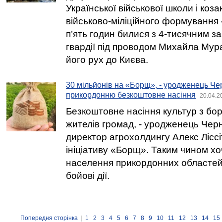
Української військової школи і коза
військово-міліційного формування
п’ять годин билися з 4-тисячним з
гвардії під проводом Михайла Му
його рух до Києва.
30 мільйонів на «Борщ», - уродженець Че
прикордонню безкоштовне насіння
20.04.2
Безкоштовне насіння культур з бо
жителів громад, - уродженець Черн
директор агрохолдингу Алекс Лісс
ініціативу «Борщ». Таким чином хо
населення прикордонних областей,
бойові дії.
Попередня сторінка
|
1
2
3
4
5
6
7
8
9
10
11
12
13
14
15