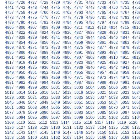
4725
4726
4727
4728
4729
4730
4731
4732
4733
4734
4735
473
4741
4742
4743
4744
4745
4746
4747
4748
4749
4750
4751
475
4757
4758
4759
4760
4761
4762
4763
4764
4765
4766
4767
476
4773
4774
4775
4776
4777
4778
4779
4780
4781
4782
4783
478
4789
4790
4791
4792
4793
4794
4795
4796
4797
4798
4799
480
4805
4806
4807
4808
4809
4810
4811
4812
4813
4814
4815
481
4821
4822
4823
4824
4825
4826
4827
4828
4829
4830
4831
483
4837
4838
4839
4840
4841
4842
4843
4844
4845
4846
4847
484
4853
4854
4855
4856
4857
4858
4859
4860
4861
4862
4863
486
4869
4870
4871
4872
4873
4874
4875
4876
4877
4878
4879
488
4885
4886
4887
4888
4889
4890
4891
4892
4893
4894
4895
489
4901
4902
4903
4904
4905
4906
4907
4908
4909
4910
4911
491
4917
4918
4919
4920
4921
4922
4923
4924
4925
4926
4927
492
4933
4934
4935
4936
4937
4938
4939
4940
4941
4942
4943
494
4949
4950
4951
4952
4953
4954
4955
4956
4957
4958
4959
496
4965
4966
4967
4968
4969
4970
4971
4972
4973
4974
4975
497
4981
4982
4983
4984
4985
4986
4987
4988
4989
4990
4991
499
4997
4998
4999
5000
5001
5002
5003
5004
5005
5006
5007
500
5013
5014
5015
5016
5017
5018
5019
5020
5021
5022
5023
502
5029
5030
5031
5032
5033
5034
5035
5036
5037
5038
5039
504
5045
5046
5047
5048
5049
5050
5051
5052
5053
5054
5055
505
5061
5062
5063
5064
5065
5066
5067
5068
5069
5070
5071
507
5077
5078
5079
5080
5081
5082
5083
5084
5085
5086
5087
508
5093
5094
5095
5096
5097
5098
5099
5100
5101
5102
5103
510
5109
5110
5111
5112
5113
5114
5115
5116
5117
5118
5119
5120
5126
5127
5128
5129
5130
5131
5132
5133
5134
5135
5136
513
5142
5143
5144
5145
5146
5147
5148
5149
5150
5151
5152
515
5158
5159
5160
5161
5162
5163
5164
5165
5166
5167
5168
516