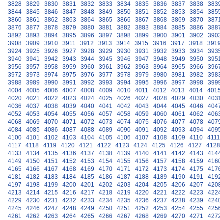
3828
3829
3830
3831
3832
3833
3834
3835
3836
3837
3838
383
3844
3845
3846
3847
3848
3849
3850
3851
3852
3853
3854
385
3860
3861
3862
3863
3864
3865
3866
3867
3868
3869
3870
387
3876
3877
3878
3879
3880
3881
3882
3883
3884
3885
3886
388
3892
3893
3894
3895
3896
3897
3898
3899
3900
3901
3902
390
3908
3909
3910
3911
3912
3913
3914
3915
3916
3917
3918
391
3924
3925
3926
3927
3928
3929
3930
3931
3932
3933
3934
393
3940
3941
3942
3943
3944
3945
3946
3947
3948
3949
3950
395
3956
3957
3958
3959
3960
3961
3962
3963
3964
3965
3966
396
3972
3973
3974
3975
3976
3977
3978
3979
3980
3981
3982
398
3988
3989
3990
3991
3992
3993
3994
3995
3996
3997
3998
399
4004
4005
4006
4007
4008
4009
4010
4011
4012
4013
4014
401
4020
4021
4022
4023
4024
4025
4026
4027
4028
4029
4030
403
4036
4037
4038
4039
4040
4041
4042
4043
4044
4045
4046
404
4052
4053
4054
4055
4056
4057
4058
4059
4060
4061
4062
406
4068
4069
4070
4071
4072
4073
4074
4075
4076
4077
4078
407
4084
4085
4086
4087
4088
4089
4090
4091
4092
4093
4094
409
4100
4101
4102
4103
4104
4105
4106
4107
4108
4109
4110
4111
4117
4118
4119
4120
4121
4122
4123
4124
4125
4126
4127
4128
4133
4134
4135
4136
4137
4138
4139
4140
4141
4142
4143
414
4149
4150
4151
4152
4153
4154
4155
4156
4157
4158
4159
416
4165
4166
4167
4168
4169
4170
4171
4172
4173
4174
4175
417
4181
4182
4183
4184
4185
4186
4187
4188
4189
4190
4191
419
4197
4198
4199
4200
4201
4202
4203
4204
4205
4206
4207
420
4213
4214
4215
4216
4217
4218
4219
4220
4221
4222
4223
422
4229
4230
4231
4232
4233
4234
4235
4236
4237
4238
4239
424
4245
4246
4247
4248
4249
4250
4251
4252
4253
4254
4255
425
4261
4262
4263
4264
4265
4266
4267
4268
4269
4270
4271
427