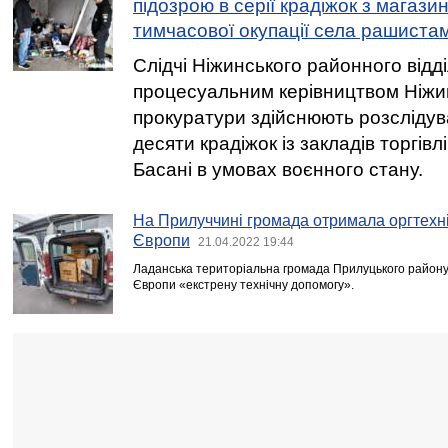
підозрою в серії крадіжок з магазині
тимчасової окупації села рашиста
Слідчі Ніжинського районного відділ
процесуальним керівництвом Ніжин
прокуратури здійснюють розслідув
десяти крадіжок із закладів торгівл
Басані в умовах воєнного стану.
На Прилуччині громада отримала оргтехнік
Європи
21.04.2022 19:44
Ладанська територіальна громада Прилуцького району 
Європи «екстрену технічну допомогу».