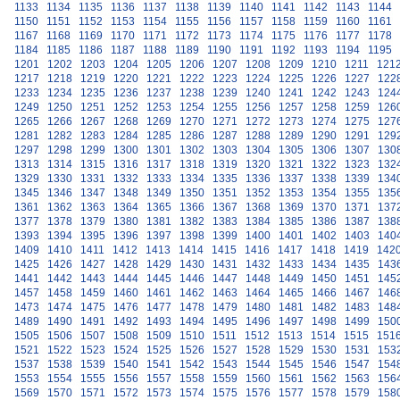
1133
1134
1135
1136
1137
1138
1139
1140
1141
1142
1143
1144
1150
1151
1152
1153
1154
1155
1156
1157
1158
1159
1160
1161
1167
1168
1169
1170
1171
1172
1173
1174
1175
1176
1177
1178
1184
1185
1186
1187
1188
1189
1190
1191
1192
1193
1194
1195
1201
1202
1203
1204
1205
1206
1207
1208
1209
1210
1211
121
1217
1218
1219
1220
1221
1222
1223
1224
1225
1226
1227
122
1233
1234
1235
1236
1237
1238
1239
1240
1241
1242
1243
124
1249
1250
1251
1252
1253
1254
1255
1256
1257
1258
1259
126
1265
1266
1267
1268
1269
1270
1271
1272
1273
1274
1275
127
1281
1282
1283
1284
1285
1286
1287
1288
1289
1290
1291
129
1297
1298
1299
1300
1301
1302
1303
1304
1305
1306
1307
130
1313
1314
1315
1316
1317
1318
1319
1320
1321
1322
1323
132
1329
1330
1331
1332
1333
1334
1335
1336
1337
1338
1339
134
1345
1346
1347
1348
1349
1350
1351
1352
1353
1354
1355
135
1361
1362
1363
1364
1365
1366
1367
1368
1369
1370
1371
137
1377
1378
1379
1380
1381
1382
1383
1384
1385
1386
1387
138
1393
1394
1395
1396
1397
1398
1399
1400
1401
1402
1403
140
1409
1410
1411
1412
1413
1414
1415
1416
1417
1418
1419
142
1425
1426
1427
1428
1429
1430
1431
1432
1433
1434
1435
143
1441
1442
1443
1444
1445
1446
1447
1448
1449
1450
1451
145
1457
1458
1459
1460
1461
1462
1463
1464
1465
1466
1467
146
1473
1474
1475
1476
1477
1478
1479
1480
1481
1482
1483
148
1489
1490
1491
1492
1493
1494
1495
1496
1497
1498
1499
150
1505
1506
1507
1508
1509
1510
1511
1512
1513
1514
1515
151
1521
1522
1523
1524
1525
1526
1527
1528
1529
1530
1531
153
1537
1538
1539
1540
1541
1542
1543
1544
1545
1546
1547
154
1553
1554
1555
1556
1557
1558
1559
1560
1561
1562
1563
156
1569
1570
1571
1572
1573
1574
1575
1576
1577
1578
1579
158