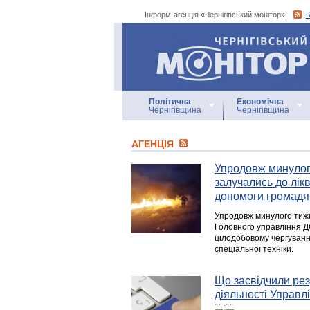
Інформ-агенція «Чернігівський монітор»:
Інформ-агенція
«Чернігівський монітор»
Політична
Економічна
Чернігівщина
Чернігівщина
АГЕНЦIЯ
Упродовж минулог
залучались до лік
допомоги громад
Упродовж минулого тижня
Головного управління ДС
цілодобовому чергуванні
спеціальної техніки.
Що засвідчили рез
діяльності Управлі
11:11