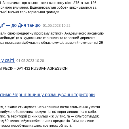
 Зазначимо, що всього таких висоток у місті 875, з них 126
рямого влучання. Відновлювальні роботи виконувалися за
ької міської територіальної громади.
ди” — до Дня танцю
01.05.2023 10:22
звали свою концертну програму артисти Академічного ансамблю
 клейноди” (в.о. художнього керівника та головний диригент —
єра програми відбулася в обласному філармонійному центрі 29
 у світі
01.05.2023 10:20
АГРЕСІЯ - DAY 432 RUSSIAN AGRESSION
тиме Чернігівщині у розмінуванні територій
, з якими стикнулася Чернігівщина після звільнення у квітні
 вибухонебезпечних предметів, які ворог лишив після себе.
ис. га територій (з них більш ніж 37 тис. га — сільгоспугіддя),
ад 60 тисяч вибухонебезпечних предметів. Втім, це лише
е ворог перебував на двох третинах області.