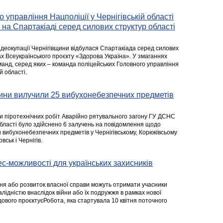
 управління Нацполіції у Чернігівській області
 на Спартакіаді серед силових структур області
 деокупації Чернігівщини відбулася Спартакіада серед силових
ах Всеукраїнського проєкту «Здорова Україна». У змаганнях
манд, серед яких – команда поліцейських Головного управління
й області.
ини вилучили 25 вибухонебезпечних предметів
пи піротехнічних робіт Аварійно рятувального загону ГУ ДСНС
 області було здійснено 6 залучень на повідомлення щодо
вибухонебезпечних предметів у Чернігівському, Корюківсьому
вськ і Чернігів.
нес-можливості для українських захисників
ння або розвиток власної справи можуть отримати учасники
валідністю внаслідок війни або їх подружжя в рамках нової
ового проєктуєРобота, яка стартувала 10 квітня поточного