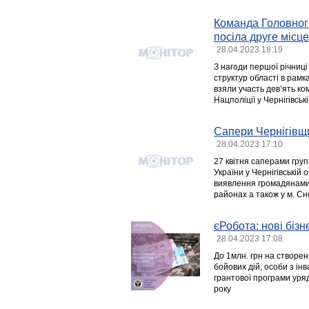
Команда Головного
посіла друге місце
28.04.2023 18:19
З нагоди першої річниці
структур області в рамк
взяли участь дев’ять ко
Нацполіції у Чернігівські
Сапери Чернігівщ
28.04.2023 17:10
27 квітня саперами гру
України у Чернігівській
виявлення громадянами 
районах а також у м. Сно
єРобота: нові біз
28.04.2023 17:08
До 1млн. грн на створе
бойових дій, особи з ін
грантової програми уряд
року