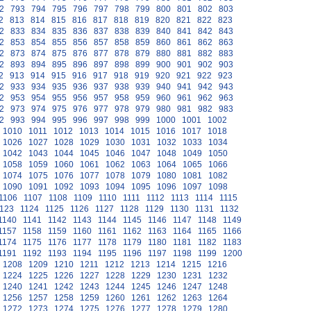
2
793
794
795
796
797
798
799
800
801
802
803
2
813
814
815
816
817
818
819
820
821
822
823
2
833
834
835
836
837
838
839
840
841
842
843
2
853
854
855
856
857
858
859
860
861
862
863
2
873
874
875
876
877
878
879
880
881
882
883
2
893
894
895
896
897
898
899
900
901
902
903
2
913
914
915
916
917
918
919
920
921
922
923
2
933
934
935
936
937
938
939
940
941
942
943
2
953
954
955
956
957
958
959
960
961
962
963
2
973
974
975
976
977
978
979
980
981
982
983
2
993
994
995
996
997
998
999
1000
1001
1002
1010
1011
1012
1013
1014
1015
1016
1017
1018
1026
1027
1028
1029
1030
1031
1032
1033
1034
1042
1043
1044
1045
1046
1047
1048
1049
1050
1058
1059
1060
1061
1062
1063
1064
1065
1066
1074
1075
1076
1077
1078
1079
1080
1081
1082
1090
1091
1092
1093
1094
1095
1096
1097
1098
1106
1107
1108
1109
1110
1111
1112
1113
1114
1115
123
1124
1125
1126
1127
1128
1129
1130
1131
1132
1140
1141
1142
1143
1144
1145
1146
1147
1148
1149
1157
1158
1159
1160
1161
1162
1163
1164
1165
1166
1174
1175
1176
1177
1178
1179
1180
1181
1182
1183
1191
1192
1193
1194
1195
1196
1197
1198
1199
1200
1208
1209
1210
1211
1212
1213
1214
1215
1216
1224
1225
1226
1227
1228
1229
1230
1231
1232
1240
1241
1242
1243
1244
1245
1246
1247
1248
1256
1257
1258
1259
1260
1261
1262
1263
1264
1272
1273
1274
1275
1276
1277
1278
1279
1280