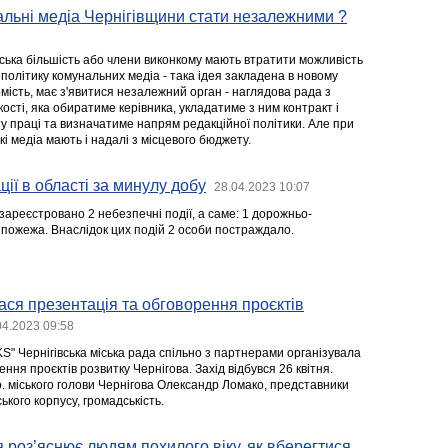
льні медіа Чернігівщини стати незалежними ?
тська більшість або члени виконкому мають втратити можливість
політику комунальних медіа - така ідея закладена в новому
омість, має з'явитися незалежний орган - наглядова рада з
ості, яка обиратиме керівника, укладатиме з ним контракт і
 праці та визначатиме напрям редакційної політики. Але при
і медіа мають і надалі з місцевого бюджету.
ії в області за минулу добу
28.04.2023 10:07
ареєстровано 2 небезпечні події, а саме: 1 дорожньо-
 пожежа. Внаслідок цих подій 2 особи постраждало.
лася презентація та обговорення проєктів
04.2023 09:58
" Чернігівська міська рада спільно з партнерами організувала
ння проєктів розвитку Чернігова. Захід відбувся 26 квітня.
о. міського голови Чернігова Олександр Ломако, представники
ького корпусу, громадськість.
я роз’яснює людям похилого віку, як вберегтися