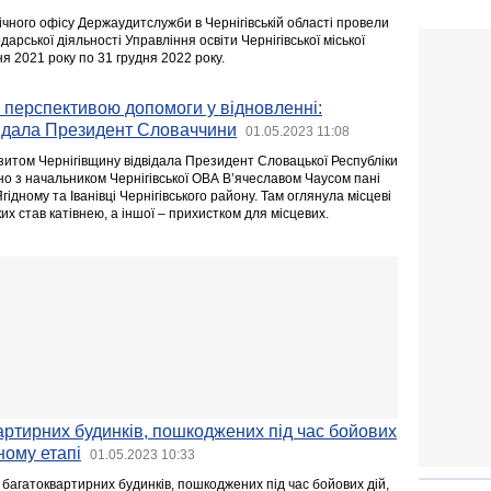
ічного офісу Держаудитслужби в Чернігівській області провели
арської діяльності Управління освіти Чернігівської міської
ня 2021 року по 31 грудня 2022 року.
 перспективою допомоги у відновленні:
відала Президент Словаччини
01.05.2023 11:08
ізитом Чернігівщину відвідала Президент Словацької Республіки
но з начальником Чернігівської ОВА В’ячеславом Чаусом пані
ідному та Іванівці Чернігівського району. Там оглянула місцеві
ких став катівнею, а іншої – прихистком для місцевих.
ртирних будинків, пошкоджених під час бойових
ному етапі
01.05.2023 10:33
 багатоквартирних будинків, пошкоджених під час бойових дій,