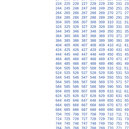
224
225
226
227
228
229
230
231
23
244
245
246
247
248
249
250
251
25
264
265
266
267
268
269
270
271
27
284
285
286
287
288
289
290
291
29
304
305
306
307
308
309
310
311
31
324
325
326
327
328
329
330
331
33
344
345
346
347
348
349
350
351
35
364
365
366
367
368
369
370
371
37
384
385
386
387
388
389
390
391
39
404
405
406
407
408
409
410
411
41
424
425
426
427
428
429
430
431
43
444
445
446
447
448
449
450
451
45
464
465
466
467
468
469
470
471
47
484
485
486
487
488
489
490
491
49
504
505
506
507
508
509
510
511
51
524
525
526
527
528
529
530
531
53
544
545
546
547
548
549
550
551
55
564
565
566
567
568
569
570
571
57
584
585
586
587
588
589
590
591
59
604
605
606
607
608
609
610
611
61
624
625
626
627
628
629
630
631
63
644
645
646
647
648
649
650
651
65
664
665
666
667
668
669
670
671
67
684
685
686
687
688
689
690
691
69
704
705
706
707
708
709
710
711
71
724
725
726
727
728
729
730
731
73
744
745
746
747
748
749
750
751
75
764
765
766
767
768
769
770
771
77