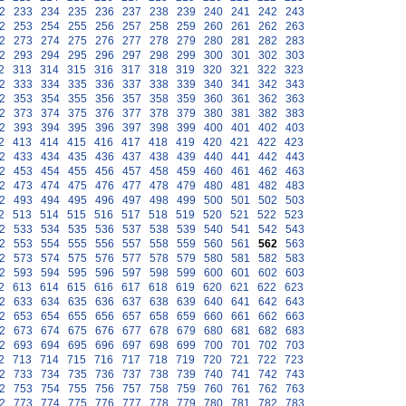
2
233
234
235
236
237
238
239
240
241
242
243
2
253
254
255
256
257
258
259
260
261
262
263
2
273
274
275
276
277
278
279
280
281
282
283
2
293
294
295
296
297
298
299
300
301
302
303
2
313
314
315
316
317
318
319
320
321
322
323
2
333
334
335
336
337
338
339
340
341
342
343
2
353
354
355
356
357
358
359
360
361
362
363
2
373
374
375
376
377
378
379
380
381
382
383
2
393
394
395
396
397
398
399
400
401
402
403
2
413
414
415
416
417
418
419
420
421
422
423
2
433
434
435
436
437
438
439
440
441
442
443
2
453
454
455
456
457
458
459
460
461
462
463
2
473
474
475
476
477
478
479
480
481
482
483
2
493
494
495
496
497
498
499
500
501
502
503
2
513
514
515
516
517
518
519
520
521
522
523
2
533
534
535
536
537
538
539
540
541
542
543
2
553
554
555
556
557
558
559
560
561
562
563
2
573
574
575
576
577
578
579
580
581
582
583
2
593
594
595
596
597
598
599
600
601
602
603
2
613
614
615
616
617
618
619
620
621
622
623
2
633
634
635
636
637
638
639
640
641
642
643
2
653
654
655
656
657
658
659
660
661
662
663
2
673
674
675
676
677
678
679
680
681
682
683
2
693
694
695
696
697
698
699
700
701
702
703
2
713
714
715
716
717
718
719
720
721
722
723
2
733
734
735
736
737
738
739
740
741
742
743
2
753
754
755
756
757
758
759
760
761
762
763
2
773
774
775
776
777
778
779
780
781
782
783