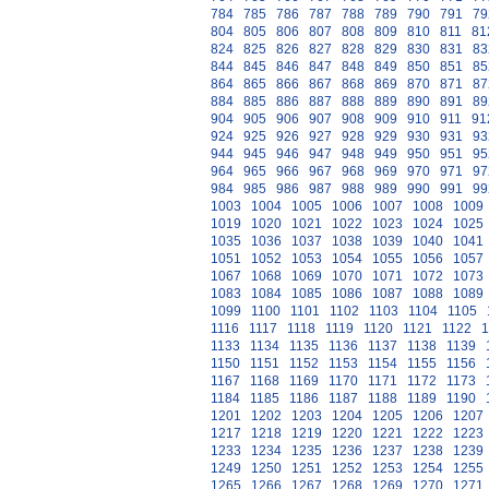
784
785
786
787
788
789
790
791
79
804
805
806
807
808
809
810
811
81
824
825
826
827
828
829
830
831
83
844
845
846
847
848
849
850
851
85
864
865
866
867
868
869
870
871
87
884
885
886
887
888
889
890
891
89
904
905
906
907
908
909
910
911
91
924
925
926
927
928
929
930
931
93
944
945
946
947
948
949
950
951
95
964
965
966
967
968
969
970
971
97
984
985
986
987
988
989
990
991
99
1003
1004
1005
1006
1007
1008
1009
1019
1020
1021
1022
1023
1024
1025
1035
1036
1037
1038
1039
1040
1041
1051
1052
1053
1054
1055
1056
1057
1067
1068
1069
1070
1071
1072
1073
1083
1084
1085
1086
1087
1088
1089
1099
1100
1101
1102
1103
1104
1105
1116
1117
1118
1119
1120
1121
1122
1
1133
1134
1135
1136
1137
1138
1139
1150
1151
1152
1153
1154
1155
1156
1167
1168
1169
1170
1171
1172
1173
1184
1185
1186
1187
1188
1189
1190
1201
1202
1203
1204
1205
1206
1207
1217
1218
1219
1220
1221
1222
1223
1233
1234
1235
1236
1237
1238
1239
1249
1250
1251
1252
1253
1254
1255
1265
1266
1267
1268
1269
1270
1271