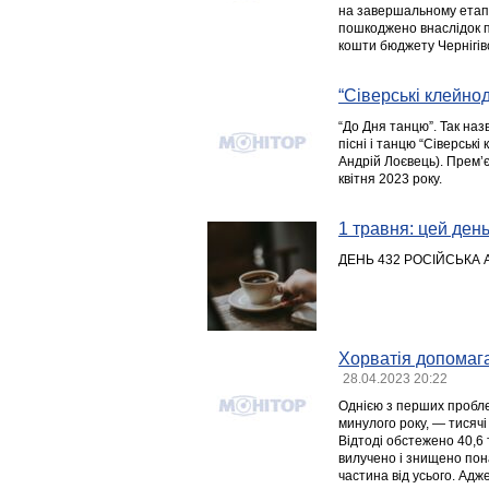
на завершальному етапі.
пошкоджено внаслідок п
кошти бюджету Чернігівс
“Сіверські клейно
“До Дня танцю”. Так на
пісні і танцю “Сіверські
Андрій Лоєвець). Прем’
квітня 2023 року.
1 травня: цей день
ДЕНЬ 432 РОСІЙСЬКА 
Хорватія допомага
28.04.2023 20:22
Однією з перших проблем
минулого року, — тисячі
Відтоді обстежено 40,6 т
вилучено і знищено пон
частина від усього. Адж