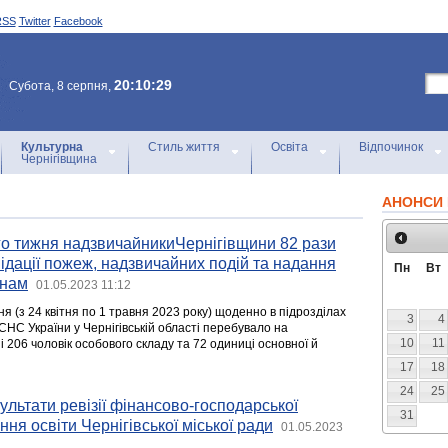
RSS
Twitter
Facebook
20:10:29
Субота, 8 серпня,
Культурна
Стиль життя
Освіта
Відпочинок
Чернігівщина
АНОНСИ 
о тижня надзвичайникиЧернігівщини 82 рази
відації пожеж, надзвичайних подій та надання
Пн
Вт
янам
01.05.2023 11:12
 (з 24 квітня по 1 травня 2023 року) щоденно в підрозділах
3
4
НС України у Чернігівській області перебувало на
10
11
 206 чоловік особового складу та 72 одиниці основної й
17
18
24
25
ультати ревізії фінансово-господарської
31
ння освіти Чернігівської міської ради
01.05.2023