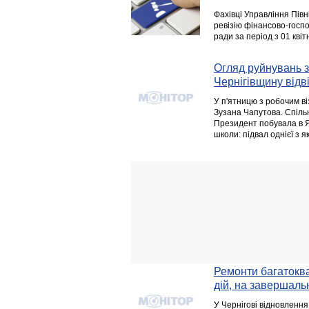
Фахівці Управління Півн
ревізію фінансово-господ
ради за період з 01 квіт
Огляд руйнувань з
Чернігівщину від
У п'ятницю з робочим в
Зузана Чапутова. Спіль
Президент побувала в Яг
школи: підвал однієї з я
Ремонти багатоква
дій, на завершаль
У Чернігові відновлення