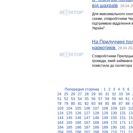
від шахраїв
28.04.2
Для максимального охоп
схеми, співробітники Че
підтримкою відділення вс
Україні".
На Прилуччині пол
наркотиків
28.04.20
Співробітники Прилуцьк
громади, який займався
помістили до ізолятора
Попередня сторінка
|
1
2
3
4
5
6
24
25
26
27
28
29
30
31
32
33
34
51
52
53
54
55
56
57
58
59
60
61
78
79
80
81
82
83
84
85
86
87
88
103
104
105
106
107
108
109
110
11
124
125
126
127
128
129
130
131
13
144
145
146
147
148
149
150
151
15
164
165
166
167
168
169
170
171
17
184
185
186
187
188
189
190
191
19
204
205
206
207
208
209
210
211
21