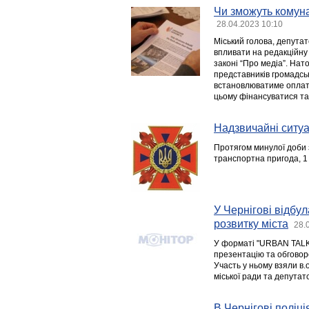
Чи зможуть комуна
28.04.2023 10:10
Міський голова, депута
впливати на редакційну 
законі “Про медіа”. Нат
представників громадськ
встановлюватиме оплату
цьому фінансуватися так
Надзвичайні ситуац
Протягом минулої доби з
транспортна пригода, 1
У Чернігові відбу
розвитку міста
28.
У форматі "URBAN TALKS
презентацію та обговоре
Участь у ньому взяли в.
міської ради та депутатс
В Чернігові поліці