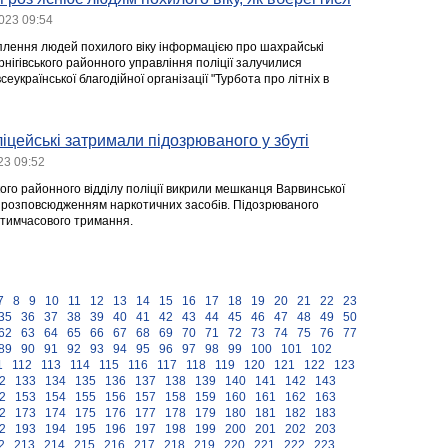
023 09:54
лення людей похилого віку інформацією про шахрайські
рнігівського районного управління поліції залучилися
еукраїнської благодійної організації "Турбота про літніх в
іцейські затримали підозрюваного у збуті
23 09:52
ого районного відділу поліції викрили мешканця Варвинської
 розповсюдженням наркотичних засобів. Підозрюваного
 тимчасового тримання.
7
8
9
10
11
12
13
14
15
16
17
18
19
20
21
22
23
35
36
37
38
39
40
41
42
43
44
45
46
47
48
49
50
62
63
64
65
66
67
68
69
70
71
72
73
74
75
76
77
89
90
91
92
93
94
95
96
97
98
99
100
101
102
1
112
113
114
115
116
117
118
119
120
121
122
123
2
133
134
135
136
137
138
139
140
141
142
143
2
153
154
155
156
157
158
159
160
161
162
163
2
173
174
175
176
177
178
179
180
181
182
183
2
193
194
195
196
197
198
199
200
201
202
203
2
213
214
215
216
217
218
219
220
221
222
223