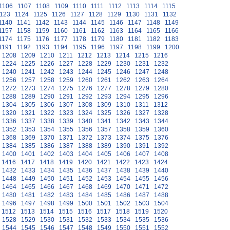
1106
1107
1108
1109
1110
1111
1112
1113
1114
1115
123
1124
1125
1126
1127
1128
1129
1130
1131
1132
1140
1141
1142
1143
1144
1145
1146
1147
1148
1149
1157
1158
1159
1160
1161
1162
1163
1164
1165
1166
1174
1175
1176
1177
1178
1179
1180
1181
1182
1183
1191
1192
1193
1194
1195
1196
1197
1198
1199
1200
1208
1209
1210
1211
1212
1213
1214
1215
1216
1224
1225
1226
1227
1228
1229
1230
1231
1232
1240
1241
1242
1243
1244
1245
1246
1247
1248
1256
1257
1258
1259
1260
1261
1262
1263
1264
1272
1273
1274
1275
1276
1277
1278
1279
1280
1288
1289
1290
1291
1292
1293
1294
1295
1296
1304
1305
1306
1307
1308
1309
1310
1311
1312
1320
1321
1322
1323
1324
1325
1326
1327
1328
1336
1337
1338
1339
1340
1341
1342
1343
1344
1352
1353
1354
1355
1356
1357
1358
1359
1360
1368
1369
1370
1371
1372
1373
1374
1375
1376
1384
1385
1386
1387
1388
1389
1390
1391
1392
1400
1401
1402
1403
1404
1405
1406
1407
1408
1416
1417
1418
1419
1420
1421
1422
1423
1424
1432
1433
1434
1435
1436
1437
1438
1439
1440
1448
1449
1450
1451
1452
1453
1454
1455
1456
1464
1465
1466
1467
1468
1469
1470
1471
1472
1480
1481
1482
1483
1484
1485
1486
1487
1488
1496
1497
1498
1499
1500
1501
1502
1503
1504
1512
1513
1514
1515
1516
1517
1518
1519
1520
1528
1529
1530
1531
1532
1533
1534
1535
1536
1544
1545
1546
1547
1548
1549
1550
1551
1552