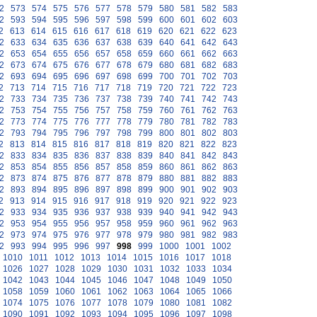
2
573
574
575
576
577
578
579
580
581
582
583
2
593
594
595
596
597
598
599
600
601
602
603
2
613
614
615
616
617
618
619
620
621
622
623
2
633
634
635
636
637
638
639
640
641
642
643
2
653
654
655
656
657
658
659
660
661
662
663
2
673
674
675
676
677
678
679
680
681
682
683
2
693
694
695
696
697
698
699
700
701
702
703
2
713
714
715
716
717
718
719
720
721
722
723
2
733
734
735
736
737
738
739
740
741
742
743
2
753
754
755
756
757
758
759
760
761
762
763
2
773
774
775
776
777
778
779
780
781
782
783
2
793
794
795
796
797
798
799
800
801
802
803
2
813
814
815
816
817
818
819
820
821
822
823
2
833
834
835
836
837
838
839
840
841
842
843
2
853
854
855
856
857
858
859
860
861
862
863
2
873
874
875
876
877
878
879
880
881
882
883
2
893
894
895
896
897
898
899
900
901
902
903
2
913
914
915
916
917
918
919
920
921
922
923
2
933
934
935
936
937
938
939
940
941
942
943
2
953
954
955
956
957
958
959
960
961
962
963
2
973
974
975
976
977
978
979
980
981
982
983
2
993
994
995
996
997
998
999
1000
1001
1002
1010
1011
1012
1013
1014
1015
1016
1017
1018
1026
1027
1028
1029
1030
1031
1032
1033
1034
1042
1043
1044
1045
1046
1047
1048
1049
1050
1058
1059
1060
1061
1062
1063
1064
1065
1066
1074
1075
1076
1077
1078
1079
1080
1081
1082
1090
1091
1092
1093
1094
1095
1096
1097
1098