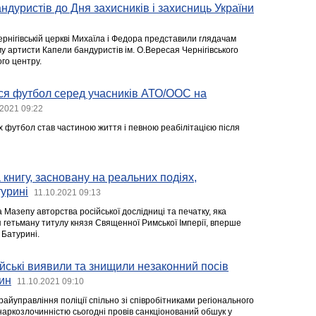
ндуристів до Дня захисників і захисниць України
ернігівській церкві Михаїла і Федора представили глядачам
у артисти Капели бандуристів ім. О.Вересая Чернігівського
го центру.
ся футбол серед учасників АТО/ООС на
.2021 09:22
их футбол став частиною життя і певною реабілітацією після
 книгу, засновану на реальних подіях,
урині
11.10.2021 09:13
 Мазепу авторства російської дослідниці та печатку, яка
 гетьману титулу князя Священної Римської Імперії, вперше
 Батурині.
ейські виявили та знищили незаконний посів
ин
11.10.2021 09:10
 райуправління поліції спільно зі співробітниками регіонального
наркозлочинністю сьогодні провів санкціонований обшук у