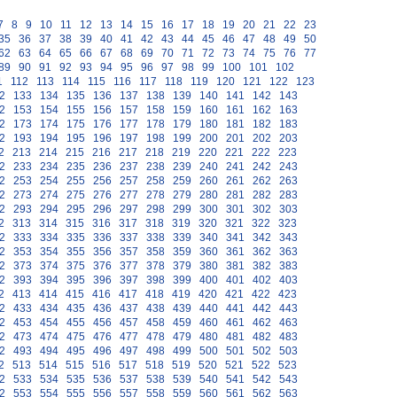
7
8
9
10
11
12
13
14
15
16
17
18
19
20
21
22
23
35
36
37
38
39
40
41
42
43
44
45
46
47
48
49
50
62
63
64
65
66
67
68
69
70
71
72
73
74
75
76
77
89
90
91
92
93
94
95
96
97
98
99
100
101
102
1
112
113
114
115
116
117
118
119
120
121
122
123
2
133
134
135
136
137
138
139
140
141
142
143
2
153
154
155
156
157
158
159
160
161
162
163
2
173
174
175
176
177
178
179
180
181
182
183
2
193
194
195
196
197
198
199
200
201
202
203
2
213
214
215
216
217
218
219
220
221
222
223
2
233
234
235
236
237
238
239
240
241
242
243
2
253
254
255
256
257
258
259
260
261
262
263
2
273
274
275
276
277
278
279
280
281
282
283
2
293
294
295
296
297
298
299
300
301
302
303
2
313
314
315
316
317
318
319
320
321
322
323
2
333
334
335
336
337
338
339
340
341
342
343
2
353
354
355
356
357
358
359
360
361
362
363
2
373
374
375
376
377
378
379
380
381
382
383
2
393
394
395
396
397
398
399
400
401
402
403
2
413
414
415
416
417
418
419
420
421
422
423
2
433
434
435
436
437
438
439
440
441
442
443
2
453
454
455
456
457
458
459
460
461
462
463
2
473
474
475
476
477
478
479
480
481
482
483
2
493
494
495
496
497
498
499
500
501
502
503
2
513
514
515
516
517
518
519
520
521
522
523
2
533
534
535
536
537
538
539
540
541
542
543
2
553
554
555
556
557
558
559
560
561
562
563