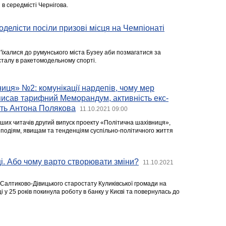
в середмісті Чернігова.
оделісти посіли призові місця на Чемпіонаті
6
'їхалися до румунського міста Бузеу аби позмагатися за
сталу в ракетомодельному спорті.
иця» №2: комунікації нардепів, чому мер
писав тарифний Меморандум, активність екс-
рть Антона Полякова
11.10.2021 09:00
ших читачів другий випуск проекту «Політична шахівниця»,
подіям, явищам та тенденціям суспільно-політичного життя
ці. Або чому варто створювати зміни?
11.10.2021
Салтиково-Дівицького старостату Куликівської громади на
і у 25 років покинула роботу в банку у Києві та повернулась до