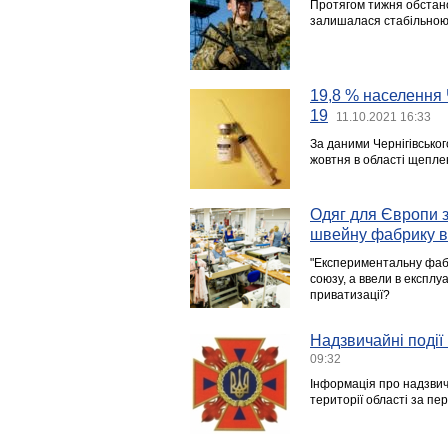
Протягом тижня обстано
залишалася стабільною
19,8 % населення 
19
11.10.2021 16:33
За даними Чернігівськог
жовтня в області щеплен
Одяг для Європи з
швейну фабрику в
"Експериментальну фабр
союзу, а ввели в експлу
приватизації?
Надзвичайні події 
09:32
Інформація про надзвича
території області за пе