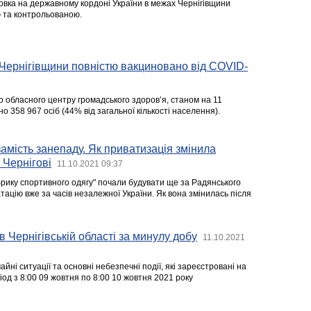
вка на державному кордоні України в межах Чернігівщини
 та контрольованою.
Чернігівщини повністю вакциновано від COVID-
о обласного центру громадського здоров’я, станом на 11
о 358 967 осіб (44% від загальної кількості населення).
амість занепаду. Як приватизація змінила
 Чернігові
11.10.2021 09:37
ику спортивного одягу" почали будувати ще за Радянського
атацію вже за часів незалежної України. Як вона змінилась після
в Чернігівській області за минулу добу
11.10.2021
йні ситуації та основні небезпечні події, які зареєстровані на
ріод з 8:00 09 жовтня по 8:00 10 жовтня 2021 року