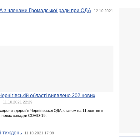
А з членами Громадської ради при ОДА
12.10.2021
Чернігівській області виявлено 202 нових
9
11.10.2021 22:29
орони здоров’я Чернігівської ОДА, станом на 11 жовтня в
2 нових випадки COVID-19.
й тиждень
11.10.2021 17:09