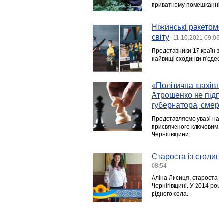
приватному помешканні 
Ніжинські ракетом
світу
11.10.2021 09:0
Представники 17 країн з
найвищі сходинки п'єде
«Політична шахівн
Атрошенко не під
губернатора, сме
Представляємо увазі на
присвяченого ключовим 
Чернігівщини.
Староста із столи
08:54
Аліна Лисиця, староста 
Чернігівщині. У 2014 роц
рідного села.