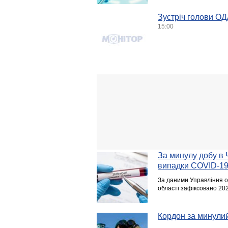
Зустріч голови ОД
15:00
За минулу добу в 
випадки COVID-1
За даними Управління ох
області зафіксовано 20
Кордон за минули