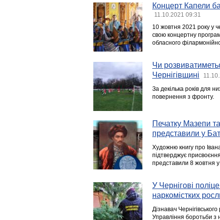
Концерт Капели ба
11.10.2021 09:31
10 жовтня 2021 року у ч
свою концертну програм
обласного філармонійно
Чи розвиватиметь
Чернігівщині
11.10
За декілька років для н
повернення з фронту.
Печатку Мазепи та
представили у Бат
Художню книгу про Івана
підтверджує присвоєння
представили 8 жовтня у
У Чернігові поліц
наркомістких росл
Дізнавач Чернігівського
Управління боротьби з 