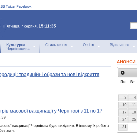
RSS
Twitter
Facebook
15:11:35
П`ятниця, 7 серпня,
Культурна
Стиль життя
Освіта
Відпочинок
Чернігівщина
АНОНСИ 
родиці: традиційні образи та нові відкриття
Пн
Вт
3
4
10
11
рів масової вакцинації у Чернігові з 11 по 17
17
18
2:39
24
25
асової вакцинації Чернігова буде вихідним. В іншому їх робота
31
ез змін.