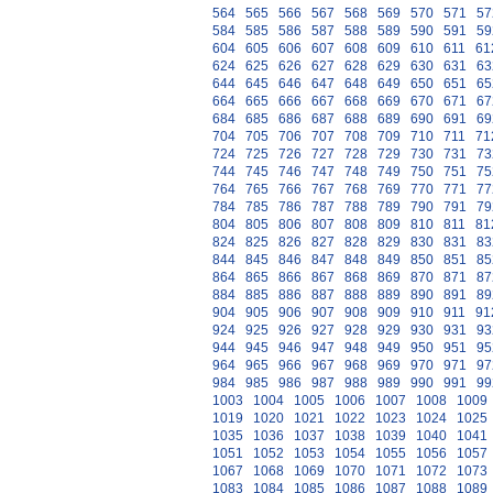
564
565
566
567
568
569
570
571
57
584
585
586
587
588
589
590
591
59
604
605
606
607
608
609
610
611
61
624
625
626
627
628
629
630
631
63
644
645
646
647
648
649
650
651
65
664
665
666
667
668
669
670
671
67
684
685
686
687
688
689
690
691
69
704
705
706
707
708
709
710
711
71
724
725
726
727
728
729
730
731
73
744
745
746
747
748
749
750
751
75
764
765
766
767
768
769
770
771
77
784
785
786
787
788
789
790
791
79
804
805
806
807
808
809
810
811
81
824
825
826
827
828
829
830
831
83
844
845
846
847
848
849
850
851
85
864
865
866
867
868
869
870
871
87
884
885
886
887
888
889
890
891
89
904
905
906
907
908
909
910
911
91
924
925
926
927
928
929
930
931
93
944
945
946
947
948
949
950
951
95
964
965
966
967
968
969
970
971
97
984
985
986
987
988
989
990
991
99
1003
1004
1005
1006
1007
1008
1009
1019
1020
1021
1022
1023
1024
1025
1035
1036
1037
1038
1039
1040
1041
1051
1052
1053
1054
1055
1056
1057
1067
1068
1069
1070
1071
1072
1073
1083
1084
1085
1086
1087
1088
1089