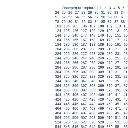
Попередня сторінка
|
1
2
3
4
5
6
24
25
26
27
28
29
30
31
32
33
34
51
52
53
54
55
56
57
58
59
60
61
78
79
80
81
82
83
84
85
86
87
88
103
104
105
106
107
108
109
110
11
124
125
126
127
128
129
130
131
13
144
145
146
147
148
149
150
151
15
164
165
166
167
168
169
170
171
17
184
185
186
187
188
189
190
191
19
204
205
206
207
208
209
210
211
21
224
225
226
227
228
229
230
231
23
244
245
246
247
248
249
250
251
25
264
265
266
267
268
269
270
271
27
284
285
286
287
288
289
290
291
29
304
305
306
307
308
309
310
311
31
324
325
326
327
328
329
330
331
33
344
345
346
347
348
349
350
351
35
364
365
366
367
368
369
370
371
37
384
385
386
387
388
389
390
391
39
404
405
406
407
408
409
410
411
41
424
425
426
427
428
429
430
431
43
444
445
446
447
448
449
450
451
45
464
465
466
467
468
469
470
471
47
484
485
486
487
488
489
490
491
49
504
505
506
507
508
509
510
511
51
524
525
526
527
528
529
530
531
53
544
545
546
547
548
549
550
551
55