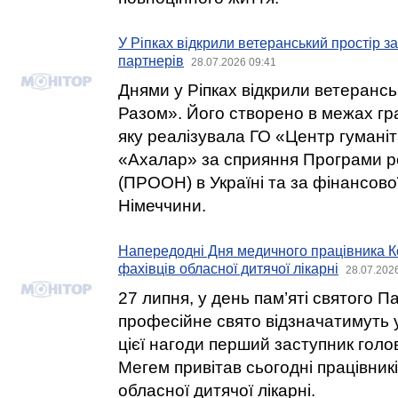
У Ріпках відкрили ветеранський простір з
партнерів
28.07.2026 09:41
Днями у Ріпках відкрили ветерансь
Разом». Його створено в межах гра
яку реалізувала ГО «Центр гумані
«Ахалар» за сприяння Програми 
(ПРООН) в Україні та за фінансово
Німеччини.
Напередодні Дня медичного працівника К
фахівців обласної дитячої лікарні
28.07.202
27 липня, у день пам’яті святого 
професійне свято відзначатимуть у
цієї нагоди перший заступник гол
Мегем привітав сьогодні працівникі
обласної дитячої лікарні.