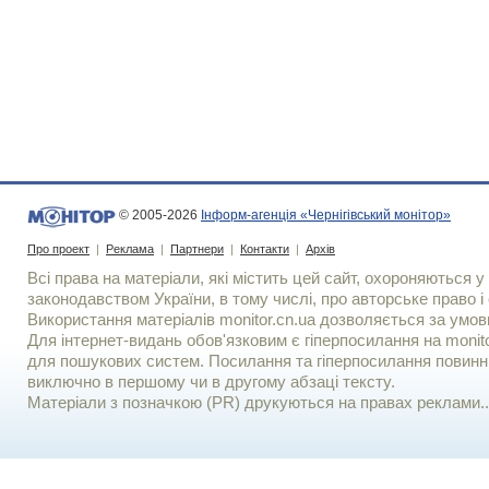
© 2005-2026
Інформ-агенція «Чернігівський монітор»
Про проект
|
Реклама
|
Партнери
|
Контакти
|
Архів
Всі права на матеріали, які містить цей сайт, охороняються у 
законодавством України, в тому числі, про авторське право і 
Використання матерiалiв monitor.cn.ua дозволяється за умов
Для iнтернет-видань обов'язковим є гiперпосилання на monito
для пошукових систем. Посилання та гіперпосилання повинні
виключно в першому чи в другому абзаці тексту.
Матеріали з позначкою (PR) друкуються на правах реклами..