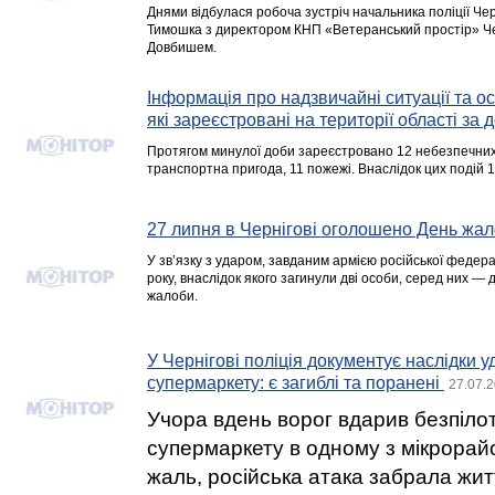
Днями відбулася робоча зустріч начальника поліції Чер
Тимошка з директором КНП «Ветеранський простір» Черн
Довбишем.
Інформація про надзвичайні ситуації та ос
які зареєстровані на території області за 
Протягом минулої доби зареєстровано 12 небезпечних 
транспортна пригода, 11 пожежі. Внаслідок цих подій 
27 липня в Чернігові оголошено День жа
У зв’язку з ударом, завданим армією російської федера
року, внаслідок якого загинули дві особи, серед них — 
жалоби.
У Чернігові поліція документує наслідки у
супермаркету: є загиблі та поранені
27.07.2
Учора вдень ворог вдарив безпіло
супермаркету в одному з мікрорайо
жаль, російська атака забрала житт