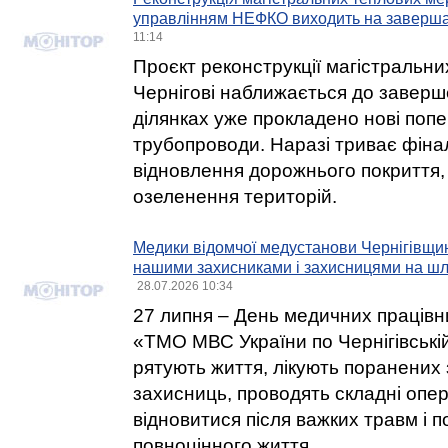
управлінням НЕФКО виходить на заверша
11:14
Проєкт реконструкції магістральн
Чернігові наближається до заверше
ділянках уже прокладено нові попе
трубопроводи. Наразі триває фіна
відновлення дорожнього покриття, 
озеленення територій.
Медики відомчої медустанови Чернігівщи
нашими захисниками і захисницями на шл
28.07.2026 10:34
27 липня – День медичних працівн
«ТМО МВС України по Чернігівські
рятують життя, лікують поранених 
захисниць, проводять складні опер
відновитися після важких травм і 
повноцінного життя.