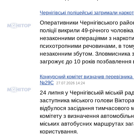
Чернігівські поліцейські затримали нарко
Оперативники Чернігівського райо
поліції викрили 49-річного чоловік
незаконними операціями з наркот
психотропними речовинами, в тому
незаконним збутом. Зловмисника 
загрожує до 10 років позбавлення в
Конкурсний комітет визначив перевізника
№29С
27.07.2026 14:24
24 липня у Чернігівській міській ра
заступника міського голови Вікто
відбулося засідання тимчасового м
комітету з визначення автомобільн
міських автобусних маршрутах за
користування.