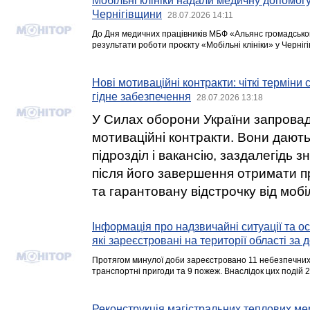
Мобільні клініки надали медичну допомог
Чернігівщини
28.07.2026 14:11
До Дня медичних працівників МБФ «Альянс громадськог
результати роботи проєкту «Мобільні клініки» у Чернігів
Нові мотиваційні контракти: чіткі терміни 
гідне забезпечення
28.07.2026 13:18
У Силах оборони України запрова
мотиваційні контракти. Вони дают
підрозділ і вакансію, заздалегідь з
після його завершення отримати п
та гарантовану відстрочку від мобіл
Інформація про надзвичайні ситуації та ос
які зареєстровані на території області за 
Протягом минулої доби зареєстровано 11 небезпечних 
транспортні пригоди та 9 пожеж. Внаслідок цих подій 
Реконструкція магістральних теплових мер