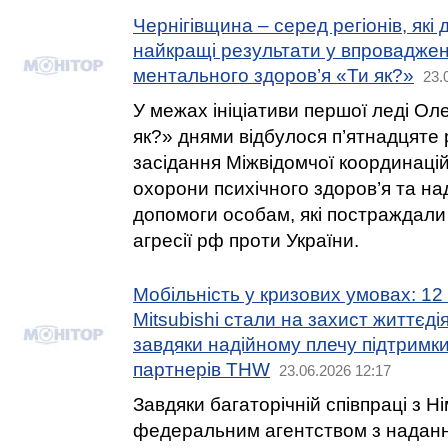
Чернігівщина – серед регіонів, як
найкращі результати у впроваджен
ментального здоров’я «Ти як?»
23.
У межах ініціативи першої леді Ол
як?» днями відбулося п’ятнадцяте
засідання Міжвідомчої координацій
охорони психічного здоров’я та на
допомоги особам, які постраждали
агресії рф проти України.
Мобільність у кризових умовах: 12
Mitsubishi стали на захист життєді
завдяки надійному плечу підтримк
партнерів THW
23.06.2026 12:17
Завдяки багаторічній співпраці з Н
федеральним агентством з наданн