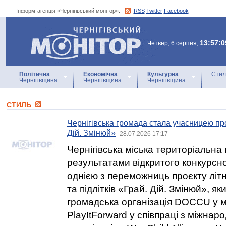
Інформ-агенція «Чернігівський монітор»:
RSS
Twitter
Facebook
Інформ-агенція
«Чернігівський монітор»
13:57:0
Четвер, 6 серпня,
Політична
Економічна
Культурна
Стил
Чернігівщина
Чернігівщина
Чернігівщина
СТИЛЬ
Чернігівська громада стала учасницею проє
Дій. Змінюй»
28.07.2026 17:17
Чернігівська міська територіальна
результатами відкритого конкурсно
однією з переможниць проєкту літні
та підлітків «Грай. Дій. Змінюй», як
громадська організація DOCCU у 
PlayItForward у співпраці з міжна