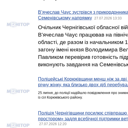
В’ячеслав Чаус зустрівся з прикордонник
Семенівському напрямку
27.07.2026 13:33
Очільник Чернігівської обласної вій
В'ячеслав Чаус працював на півні
області, де разом із начальником 
загону імені князя Володимира В
Павликом перевірив готовність підро
виконують завдання на Семенівсь
Поліцейські Корюківщини менш ніж за дві
річну жінку, яка близько двох діб перебува
25 липня, до поліції надійшло повідомлення про зникн
із сіл Корюківського району.
Поліція Чернігівщини посилює співпрацю
простором» задля всебічної підтримки вет
27.07.2026 12:20