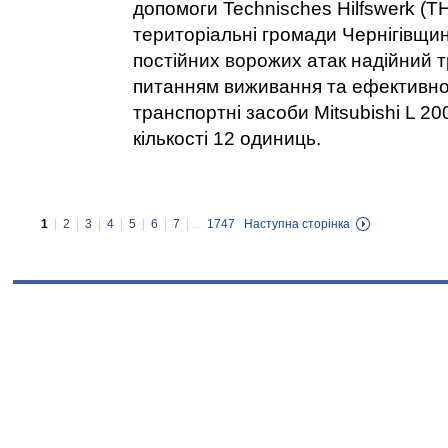
допомоги Technisches Hilfswerk (
територіальні громади Чернігівщин
постійних ворожих атак надійний 
питанням виживання та ефективно
транспортні засоби Mitsubishi L 20
кількості 12 одиниць.
1
|
2
|
3
|
4
|
5
|
6
|
7
| ...
1747
Наступна сторінка