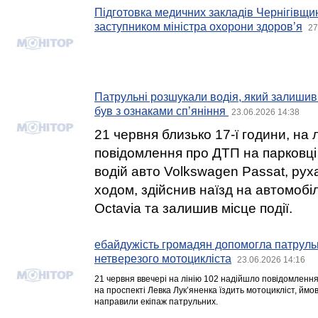
Підготовка медичних закладів Чернігівщин
заступником міністра охорони здоров’я
27
Патрульні розшукали водія, який залишив 
був з ознаками спʼяніння
23.06.2026 14:38
21 червня близько 17-ї години, на 
повідомлення про ДТП на парковці
водій авто Volkswagen Passat, рух
ходом, здійснив наїзд на автомобі
Octavia та залишив місце події.
ебайдужість громадян допомогла патрул
нетверезого мотоцикліста
23.06.2026 14:16
21 червня ввечері на лінію 102 надійшло повідомлення
на проспекті Левка Лукʼяненка їздить мотоцикліст, ймов
направили екіпаж патрульних.