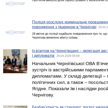
Протягом минулої доби зареєстровано 2 небезпечні поді
Поліція розслідує кримінальне провадже
поводження з твариною в Чернігові
29.04.
28 квітня до поліції надійшло повідомлення про те, що
Чернігова виявлено вбиту собаку.
Із візитом на Чернігівщині – делегація ав
і дипломатів
29.04.2026 09:09
Начальник Чернігівської ОВА В’яче
зустріч із австрійськими парламен
дипломатами. У складі делегації –
політичних сил, а також – посольст
Ягідне. Показали їм і наслідки росі
Чернігову.
Безбар’єрність як стандарт: досвід заклад