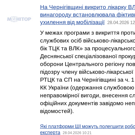
На Чернігівщині викрито лікарку ВЛ
винагороду встановлювала фіктивн
ухилення від мобілізації
28.04.2026 12
У межах програми з викриття прот
службових осіб військово-лікарсько
бік ТЦК та ВЛК» за процесуальног
Деснянської спеціалізованої проку
оборони Центрального регіону по
підозру члену військово-лікарської 
РТЦК та СП на Чернігівщині за ч. 1 с
КК України (одержання службовою
неправомірної вигоди, внесення 
офіційних документів завідомо не
відомостей).
Які платформи ШІ можуть полегшити робо
експерта
28.04.2026 10:21