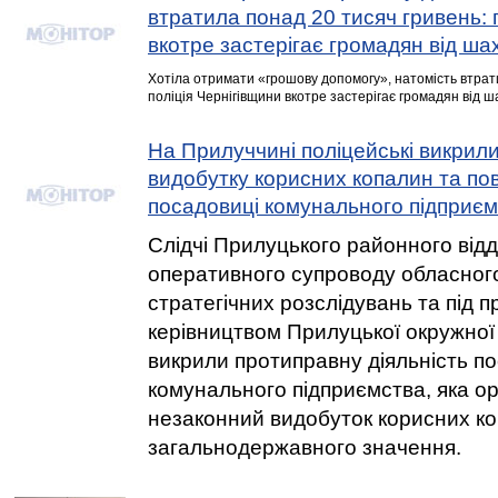
втратила понад 20 тисяч гривень: 
вкотре застерігає громадян від ша
Хотіла отримати «грошову допомогу», натомість втрат
поліція Чернігівщини вкотре застерігає громадян від ш
На Прилуччині поліцейські викрил
видобутку корисних копалин та по
посадовиці комунального підприє
Слідчі Прилуцького районного відді
оперативного супроводу обласног
стратегічних розслідувань та під 
керівництвом Прилуцької окружної
викрили протиправну діяльність п
комунального підприємства, яка о
незаконний видобуток корисних к
загальнодержавного значення.