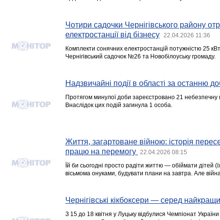
Чотири садочки Чернігівського району от
електростанції від бізнесу
22.04.2026 11:36
Комплекти сонячних електростанцій потужністю 25 кВт
Чернігівський садочок №26 та Новобілоуську громаду.
Надзвичайні події в області за останню до
Протягом минулої доби зареєстровано 21 небезпечну п
Внаслідок цих подій загинула 1 особа.
Життя, загартоване війною: історія перес
працю на перемогу
22.04.2026 08:15
Їй би сьогодні просто радіти життю — обіймати дітей (їх
вісьмома онуками, будувати плани на завтра. Але вій
Чернігівські кікбоксери — серед найкращих
З 15 до 18 квітня у Луцьку відбулися Чемпіонат Україн