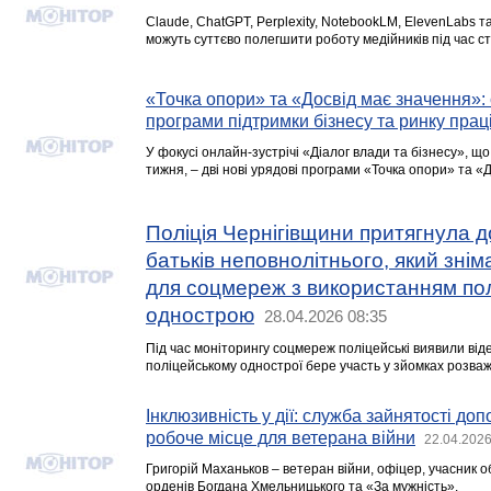
Claude, ChatGPT, Perplexity, NotebookLM, ElevenLabs та
можуть суттєво полегшити роботу медійників під час с
«Точка опори» та «Досвід має значення»: 
програми підтримки бізнесу та ринку прац
У фокусі онлайн-зустрічі «Діалог влади та бізнесу», щ
тижня, – дві нові урядові програми «Точка опори» та «
Поліція Чернігівщини притягнула д
батьків неповнолітнього, який знім
для соцмереж з використанням по
однострою
28.04.2026 08:35
Під час моніторингу соцмереж поліцейські виявили віде
поліцейському однострої бере участь у зйомках розваж
Інклюзивність у дії: служба зайнятості д
робоче місце для ветерана війни
22.04.2026
Григорій Маханьков – ветеран війни, офіцер, учасник 
орденів Богдана Хмельницького та «За мужність».