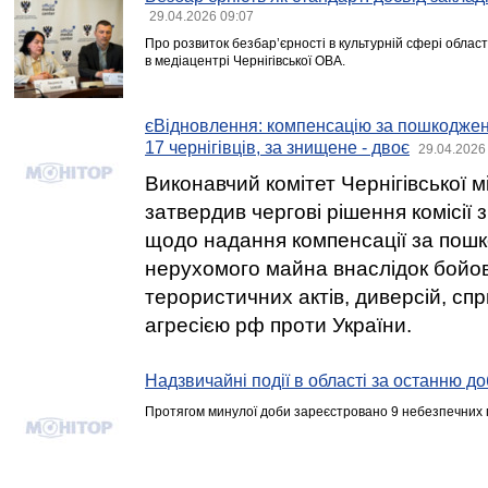
29.04.2026 09:07
Про розвиток безбар’єрності в культурній сфері област
в медіацентрі Чернігівської ОВА.
єВідновлення: компенсацію за пошкодже
17 чернігівців, за знищене - двоє
29.04.2026
Виконавчий комітет Чернігівської мі
затвердив чергові рішення комісії 
щодо надання компенсації за пошк
нерухомого майна внаслідок бойов
терористичних актів, диверсій, с
агресією рф проти України.
Надзвичайні події в області за останню до
Протягом минулої доби зареєстровано 9 небезпечних п