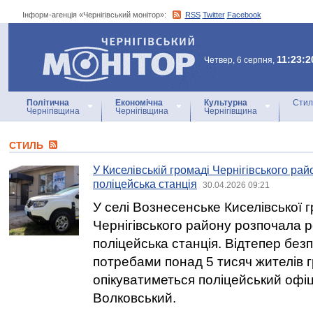
Інформ-агенція «Чернігівський монітор»:
RSS
Twitter
Facebook
Інформ-агенція
«Чернігівський монітор»
11:23:2
Четвер, 6 серпня,
Політична
Економічна
Культурна
Стил
Чернігівщина
Чернігівщина
Чернігівщина
СТИЛЬ
У Киселівській громаді Чернігівського ра
поліцейська станція
30.04.2026 09:21
У селі Вознесенське Киселівської 
Чернігівського району розпочала 
поліцейська станція. Відтепер без
потребами понад 5 тисяч жителів 
опікуватиметься поліцейський оф
Волковський.