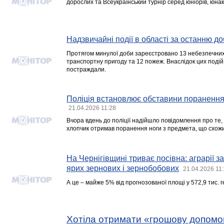
дорослих та Всеукраїнський турнір серед юніорів, юнаків
Надзвичайні події в області за останню до
Протягом минулої доби зареєстровано 13 небезпечних 
транспортну пригоду та 12 пожеж. Внаслідок цих подій
постраждали.
Поліція встановлює обставини поранення
21.04.2026 11:28
Вчора вдень до поліції надійшло повідомлення про те, 
хлопчик отримав поранення ноги з предмета, що схожи
На Чернігівщині триває посівна: аграрії з
ярих зернових і зернобобових
21.04.2026 11
А це – майже 5% від прогнозованої площі у 572,9 тис. г
Хотіла отримати «грошову допомог