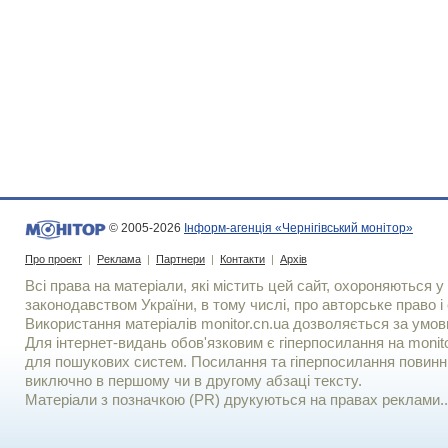
© 2005-2026
Інформ-агенція «Чернігівський монітор»
Про проект
|
Реклама
|
Партнери
|
Контакти
|
Архів
Всі права на матеріали, які містить цей сайт, охороняються у 
законодавством України, в тому числі, про авторське право і 
Використання матерiалiв monitor.cn.ua дозволяється за умов
Для iнтернет-видань обов'язковим є гiперпосилання на monito
для пошукових систем. Посилання та гіперпосилання повинні
виключно в першому чи в другому абзаці тексту.
Матеріали з позначкою (PR) друкуються на правах реклами..