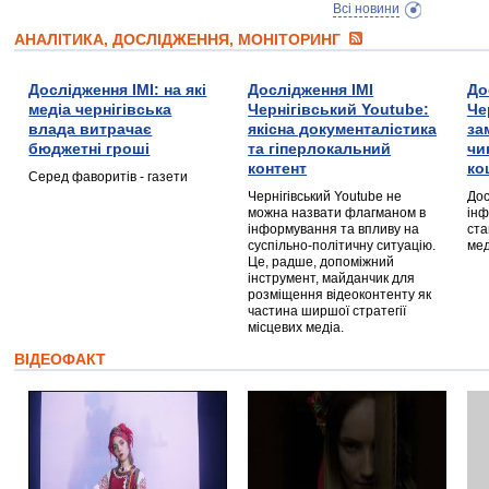
Всі новини
АНАЛІТИКА, ДОСЛІДЖЕННЯ, МОНІТОРИНГ
Дослідження ІМІ: на які
Дослідження ІМІ
До
медіа чернігівська
Чернігівський Youtube:
Че
влада витрачає
якісна документалістика
за
бюджетні гроші
та гіперлокальний
чи
контент
ко
Серед фаворитів - газети
Чернігівський Youtube не
Дос
можна назвати флагманом в
інф
інформування та впливу на
ста
суспільно-політичну ситуацію.
мед
Це, радше, допоміжний
інструмент, майданчик для
розміщення відеоконтенту як
частина ширшої стратегії
місцевих медіа.
ВІДЕОФАКТ