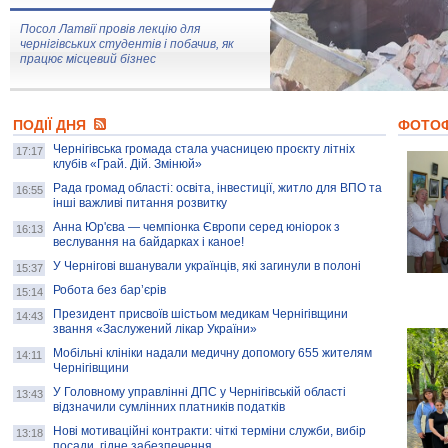
Посол Латвії провів лекцію для
чернігівських студентів і побачив, як
працює місцевий бізнес
Митці та жителі Чернігова створили
ПОДІЇ ДНЯ
колекцію про війну, емоції та тварин
ФОТО
Чернігівська громада стала учасницею проєкту літніх
17:17
клубів «Грай. Дій. Змінюй»
Рада громад області: освіта, інвестиції, житло для ВПО та
AB InBev Efes Україна підтримала
16:55
інші важливі питання розвитку
навчальний проєкт "Молодіжна бізнес-
школа", спрямований на розвиток
Анна Юр'єва — чемпіонка Європи серед юніорок з
16:13
підприємництва у Чернігівській області
веслування на байдарках і каное!
У Чернігові вшанували українців, які загинули в полоні
15:37
Золота тварина: видання Forbes
написало про чернігівця Патрона: хто і
Робота без бар’єрів
15:14
скільки на ньому заробляє? І куди
витрачають?
Президент присвоїв шістьом медикам Чернігівщини
14:43
звання «Заслужений лікар України»
Мобільні клініки надали медичну допомогу 655 жителям
14:11
Чернігівщини
У Головному управлінні ДПС у Чернігівській області
13:43
відзначили сумлінних платників податків
Нові мотиваційні контракти: чіткі терміни служби, вибір
13:18
посади, гідне забезпечення