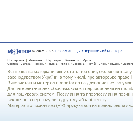
© 2005-2026
Інформ-агенція «Чернігівський монітор»
Про проект
|
Реклама
|
Партнери
|
Контакти
|
Архів
:
Серпень
*
Липень
*
Червень
*
Травень
*
Квітень
*
Березень
*
Лютий
*
Січень
*
Грудень
*
Листоп
Всі права на матеріали, які містить цей сайт, охороняються у 
законодавством України, в тому числі, про авторське право і 
Використання матерiалiв monitor.cn.ua дозволяється за умов
Для iнтернет-видань обов'язковим є гiперпосилання на monito
для пошукових систем. Посилання та гіперпосилання повинні
виключно в першому чи в другому абзаці тексту.
Матеріали з позначкою (PR) друкуються на правах реклами..