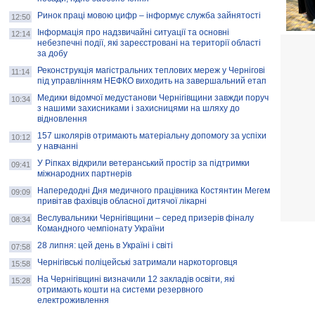
Ринок праці мовою цифр – інформує служба зайнятості
12:50
Інформація про надзвичайні ситуації та основні
12:14
небезпечні події, які зареєстровані на території області
за добу
Реконструкція магістральних теплових мереж у Чернігові
11:14
під управлінням НЕФКО виходить на завершальний етап
Медики відомчої медустанови Чернігівщини завжди поруч
10:34
з нашими захисниками і захисницями на шляху до
відновлення
157 школярів отримають матеріальну допомогу за успіхи
10:12
у навчанні
У Ріпках відкрили ветеранський простір за підтримки
09:41
міжнародних партнерів
Напередодні Дня медичного працівника Костянтин Мегем
09:09
привітав фахівців обласної дитячої лікарні
Веслувальники Чернігівщини – серед призерів фіналу
08:34
Командного чемпіонату України
28 липня: цей день в Україні і світі
07:58
Чернігівські поліцейські затримали наркоторговця
15:58
На Чернігівщині визначили 12 закладів освіти, які
15:28
отримають кошти на системи резервного
електроживлення