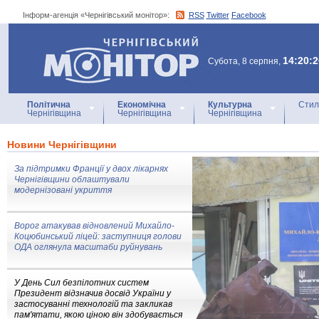
Інформ-агенція «Чернігівський монітор»:
RSS
Twitter
Facebook
Інформ-агенція
«Чернігівський монітор»
14:20:2
Субота, 8 серпня,
Політична
Економічна
Культурна
Стил
Чернігівщина
Чернігівщина
Чернігівщина
Новини Чернігівщини
За підтримки Франції у двох лікарнях
Чернігівщини облаштували
модернізовані укриття
Ворог атакував відновлений Михайло-
Коцюбинський ліцей: заступниця голови
ОДА оглянула масштаби руйнувань
У День Сил безпілотних систем
Президент відзначив досвід України у
застосуванні технологій та закликав
пам'ятати, якою ціною він здобувається