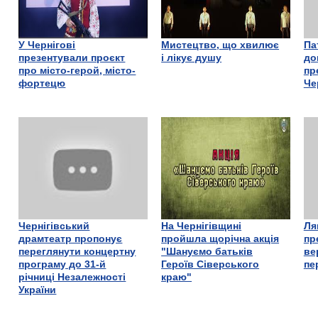
У Чернігові
Мистецтво, що хвилює
Па
презентували проєкт
і лікує душу
до
про місто-герой, місто-
пр
фортецю
Че
Чернігівський
На Чернігівщині
Ля
драмтеатр пропонує
пройшла щорічна акція
пр
переглянути концертну
"Шануємо батьків
ве
програму до 31-й
Героїв Сіверського
пе
річниці Незалежності
краю"
України