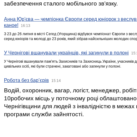
забезпечення сталого мобільного зв’язку.
Анна Юр'єва — чемпіонка Європи серед юніорок з веслув
каное!
16:13
З 23 до 26 липня в місті Сегед (Угорщина) відбувся чемпіонат Європи з вес
серед юніорів та молоді до 23 років, який зібрав найсильніших молодих спо
У Чернігові вшанували українців, які загинули в полоні
15:
У Чернігові вшанували пам’ять Захисників та Захисниць України, учасників
цивільних осіб, які були страчені, закатовані або загинули у полоні.
Робота без бар’єрів
15:14
Водій, охоронник, вагар, логіст, менеджер, робі
10робочих місць у поточному році облаштован
Чернігівщини для людей з інвалідністю в межах
програми служби зайнятості.