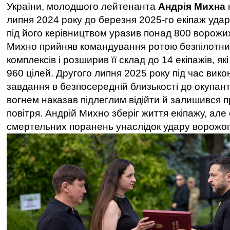
України, молодшого лейтенанта
Андрія Михна
липня 2024 року до березня 2025-го екіпаж удар
під його керівництвом уразив понад 800 ворожих
Михно прийняв командування ротою безпілотни
комплексів і розширив її склад до 14 екіпажів, я
960 цілей. Другого липня 2025 року під час вик
завдання в безпосередній близькості до окупант
вогнем наказав підлеглим відійти й залишився пр
повітря. Андрій Михно зберіг життя екіпажу, але
смертельних поранень унаслідок удару ворожог