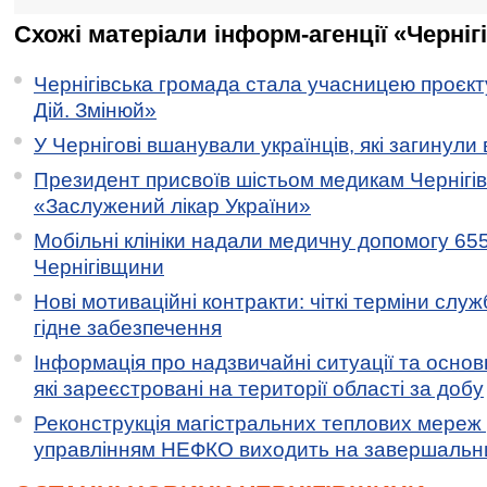
Схожі матеріали інформ-агенції «Черніг
Чернігівська громада стала учасницею проєкту 
Дій. Змінюй»
У Чернігові вшанували українців, які загинули 
Президент присвоїв шістьом медикам Чернігі
«Заслужений лікар України»
Мобільні клініки надали медичну допомогу 65
Чернігівщини
Нові мотиваційні контракти: чіткі терміни служ
гідне забезпечення
Інформація про надзвичайні ситуації та основн
які зареєстровані на території області за добу
Реконструкція магістральних теплових мереж у
управлінням НЕФКО виходить на завершальн