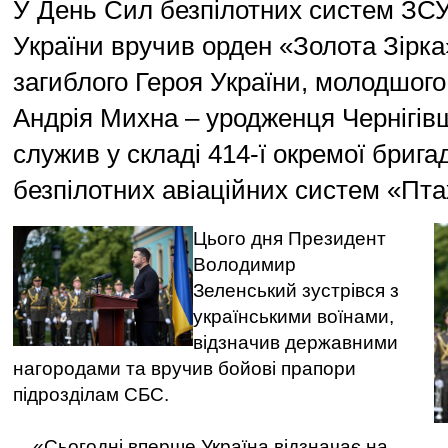
У День Сил безпілотних систем ЗС
України вручив орден «Золота Зірка
загиблого Героя України, молодшог
Андрія Михна – уродженця Чернігів
служив у складі 414-ї окремої брига
безпілотних авіаційних систем «Пт
Цього дня Президент
Володимир
Зеленський зустрівся з
українськими воїнами,
відзначив державними
нагородами та вручив бойові прапори
підрозділам СБС.
«Сьогодні вперше Україна відзначає на