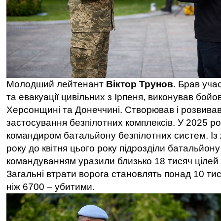
Молодший лейтенант
Віктор Трунов
. Брав уча
та евакуації цивільних з Ірпеня, виконував бойо
Херсонщині та Донеччині. Створював і розвива
застосування безпілотних комплексів. У 2025 р
командиром батальйону безпілотних систем. Із
року до квітня цього року підрозділи батальйону
командуванням уразили близько 18 тисяч цілей
Загальні втрати ворога становлять понад 10 тися
ніж 6700 – убитими.