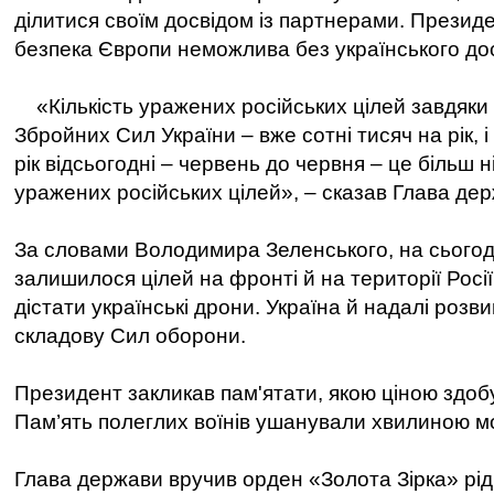
ділитися своїм досвідом із партнерами. Презид
безпека Європи неможлива без українського дос
«Кількість уражених російських цілей завдяк
Збройних Сил України – вже сотні тисяч на рік, і
рік відсьогодні – червень до червня – це більш н
уражених російських цілей», – сказав Глава де
За словами Володимира Зеленського, на сьогод
залишилося цілей на фронті й на території Росії
дістати українські дрони. Україна й надалі розв
складову Сил оборони.
Президент закликав пам'ятати, якою ціною здоб
Пам’ять полеглих воїнів ушанували хвилиною м
Глава держави вручив орден «Золота Зірка» рі