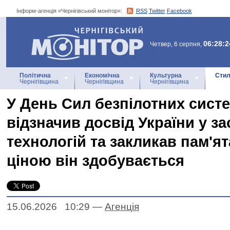
Інформ-агенція «Чернігівський монітор»:
RSS
Twitter
Facebook
Інформ-агенція
«Чернігівський монітор»
06:28:2
Четвер, 6 серпня,
Політична
Економічна
Культурна
Стил
Чернігівщина
Чернігівщина
Чернігівщина
У День Сил безпілотних сист
відзначив досвід України у з
технологій та закликав пам'я
ціною він здобувається
15.06.2026 10:29
—
Агенцiя