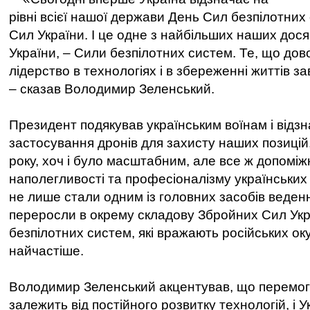
рівні всієї нашої держави День Сил безпілотни
Сил України. І це одне з найбільших наших дося
України, – Сили безпілотних систем. Те, що дов
лідерство в технологіях і в збереженні життів з
– сказав Володимир Зеленський.
Президент подякував українським воїнам і відз
застосування дронів для захисту наших позицій
року, хоч і було масштабним, але все ж допоміж
наполегливості та професіоналізму українських 
не лише стали одним із головних засобів веденн
переросли в окрему складову Збройних Сил Укр
безпілотних систем, які вражають російських ок
найчастіше.
Володимир Зеленський акцентував, що перемога 
залежить від постійного розвитку технологій, і У