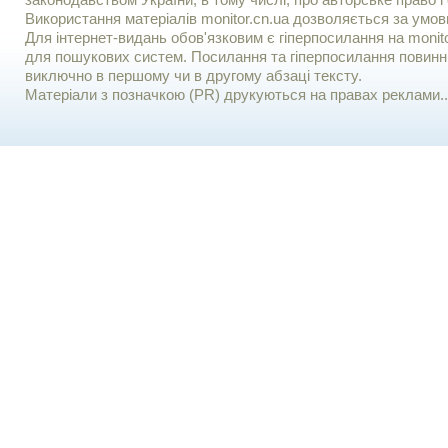
законодавством України, в тому числі, про авторське право і 
Використання матерiалiв monitor.cn.ua дозволяється за умов
Для iнтернет-видань обов'язковим є гiперпосилання на monito
для пошукових систем. Посилання та гіперпосилання повинні
виключно в першому чи в другому абзаці тексту.
Матеріали з позначкою (PR) друкуються на правах реклами..