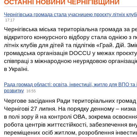
ОСТАННІ НОВИНИ ЧЕРНІГІВЩИНИ
Чернігівська громада стала учасницею проєкту літніх клуб
17:17
Чернігівська міська територіальна громада за 
відкритого конкурсного відбору стала однією з
літніх клубів для дітей та підлітків «Грай. Дій. З
громадська організація DOCCU у межах проєкту 
співпраці з міжнародною неурядовою організаціє
в Україні.
Рада громад області: освіта, інвестиції, житло для ВПО та
розвитку
16:55
Чергове засідання Ради територіальних громад 
Чернігові 27 липня. На порядку денному – низка
в полі зору й на контролі ОВА, зокрема освоєння
робота центрів життєстійкості, забезпечення вн
переміщених осіб житлом, розроблення інвестиц