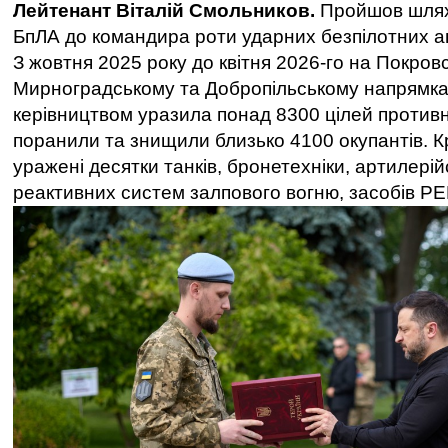
Лейтенант Віталій Смольников.
Пройшов шлях
БпЛА до командира роти ударних безпілотних ав
З жовтня 2025 року до квітня 2026-го на Покров
Мирноградському та Добропільському напрямках
керівництвом уразила понад 8300 цілей противн
поранили та знищили близько 4100 окупантів. Кр
уражені десятки танків, бронетехніки, артилерій
реактивних систем залпового вогню, засобів РЕ