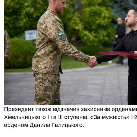
Президент також відзначив захисників орденам
Хмельницького І та ІІІ ступенів, «За мужність» І й 
орденом Данила Галицького.