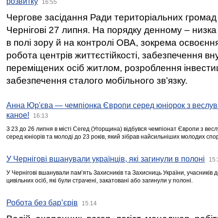
розвитку
16:55
Чергове засідання Ради територіальних громад 
Чернігові 27 липня. На порядку денному – низка
в полі зору й на контролі ОВА, зокрема освоєння
робота центрів життєстійкості, забезпечення вн
переміщених осіб житлом, розроблення інвестиц
забезпечення сталого мобільного зв’язку.
Анна Юр'єва — чемпіонка Європи серед юніорок з веслув
каное!
16:13
З 23 до 26 липня в місті Сегед (Угорщина) відбувся чемпіонат Європи з вес
серед юніорів та молоді до 23 років, який зібрав найсильніших молодих спо
У Чернігові вшанували українців, які загинули в полоні
15:
У Чернігові вшанували пам’ять Захисників та Захисниць України, учасників
цивільних осіб, які були страчені, закатовані або загинули у полоні.
Робота без бар’єрів
15:14