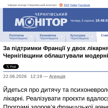
Інформ-агенція «Чернігівський монітор»:
RSS
Twitter
Facebook
Інформ-агенція
«Чернігівський монітор»
18:48:0
Четвер, 6 серпня,
Політична
Економічна
Культурна
Стил
Чернігівщина
Чернігівщина
Чернігівщина
За підтримки Франції у двох лікарн
Чернігівщини облаштували модерні
22.06.2026 12:19
—
Агенцiя
Йдеться про дитячу та психоневроло
лікарні. Реалізувати проєкти вдало
Програмі здоров’я французької агенц