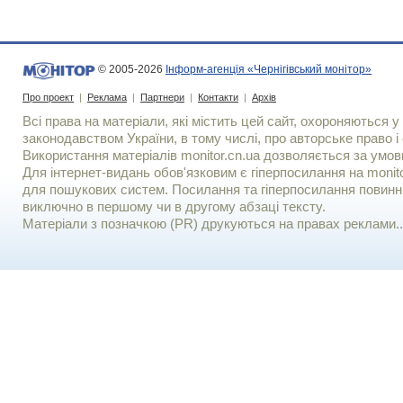
© 2005-2026
Інформ-агенція «Чернігівський монітор»
Про проект
|
Реклама
|
Партнери
|
Контакти
|
Архів
Всі права на матеріали, які містить цей сайт, охороняються у 
законодавством України, в тому числі, про авторське право і 
Використання матерiалiв monitor.cn.ua дозволяється за умов
Для iнтернет-видань обов'язковим є гiперпосилання на monito
для пошукових систем. Посилання та гіперпосилання повинні
виключно в першому чи в другому абзаці тексту.
Матеріали з позначкою (PR) друкуються на правах реклами..