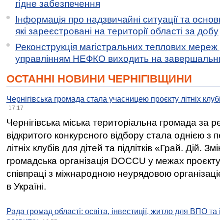
гідне забезпечення
Інформація про надзвичайні ситуації та основн
які зареєстровані на території області за добу
Реконструкція магістральних теплових мереж у
управлінням НЕФКО виходить на завершальн
ОСТАННІ НОВИНИ ЧЕРНІГІВЩИНИ
Чернігівська громада стала учасницею проєкту літніх клуб
17:17
Чернігівська міська територіальна громада за 
відкритого конкурсного відбору стала однією з
літніх клубів для дітей та підлітків «Грай. Дій. З
громадська організація DOCCU у межах проєкту 
співпраці з міжнародною неурядовою організаціє
в Україні.
Рада громад області: освіта, інвестиції, житло для ВПО та