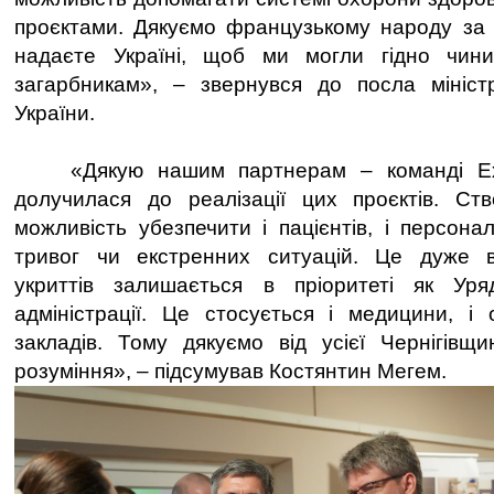
проєктами. Дякуємо французькому народу за т
надаєте Україні, щоб ми могли гідно чини
загарбникам», – звернувся до посла мініст
України.
«Дякую нашим партнерам – команді Expe
долучилася до реалізації цих проєктів. Ст
можливість убезпечити і пацієнтів, і персона
тривог чи екстренних ситуацій. Це дуже 
укриттів залишається в пріоритеті як Уря
адміністрації. Це стосується і медицини, і о
закладів. Тому дякуємо від усієї Чернігівщ
розуміння», – підсумував Костянтин Мегем.