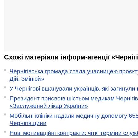
Схожі матеріали інформ-агенції «Черніг
Чернігівська громада стала учасницею проєкту 
Дій. Змінюй»
У Чернігові вшанували українців, які загинули 
Президент присвоїв шістьом медикам Чернігі
«Заслужений лікар України»
Мобільні клініки надали медичну допомогу 65
Чернігівщини
Нові мотиваційні контракти: чіткі терміни служ