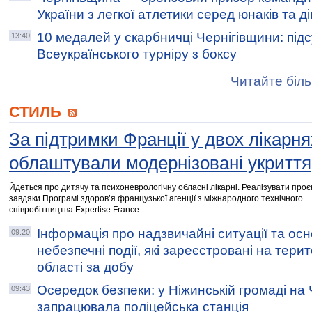
України з легкої атлетики серед юнаків та д
10 медалей у скарбничці Чернігівщини: під
13:40
Всеукраїнського турніру з боксу
Читайте біль
СТИЛЬ
За підтримки Франції у двох лікарн
облаштували модернізовані укриття
Йдеться про дитячу та психоневрологічну обласні лікарні. Реалізувати про
завдяки Програмі здоров’я французької агенції з міжнародного технічного
співробітництва Expertise France.
Інформація про надзвичайні ситуації та осн
09:20
небезпечні події, які зареєстровані на терит
області за добу
Осередок безпеки: у Ніжинській громаді на 
09:43
запрацювала поліцейська станція