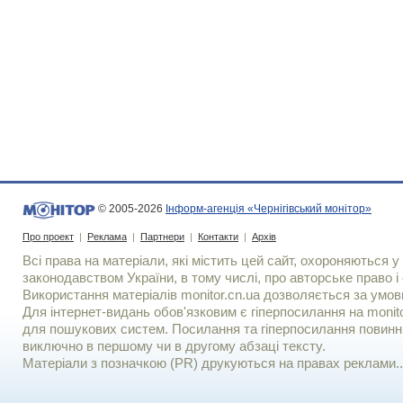
© 2005-2026
Інформ-агенція «Чернігівський монітор»
Про проект
|
Реклама
|
Партнери
|
Контакти
|
Архів
Всі права на матеріали, які містить цей сайт, охороняються у 
законодавством України, в тому числі, про авторське право і 
Використання матерiалiв monitor.cn.ua дозволяється за умов
Для iнтернет-видань обов'язковим є гiперпосилання на monito
для пошукових систем. Посилання та гіперпосилання повинні
виключно в першому чи в другому абзаці тексту.
Матеріали з позначкою (PR) друкуються на правах реклами..