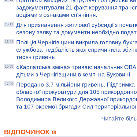
Протягом вихідних патрульні поліцейські в
задокументували 21 факт керування транс
водіями з ознаками сп’яніння.
Для призначення житлової субсидії з поча
15:13
сезону заяву та документи необхідно подат
Поліція Чернігівщини викрила головну бухга
15:44
службова недбалість якої спричинила збит
тисяч гривень
«Карпатська зміна» триває: начальник ОВА 
16:38
дітьми з Чернігівщини в кемпі на Буковині
Передано 3,7 мільйони гривень. Підтримка в
17:29
обласної прокуратури для 105 прикордонног
Володимира Великого Державної прикордон
та 107 окремої бригади Сил територіально
Читайте біль
ВІДПОЧИНОК