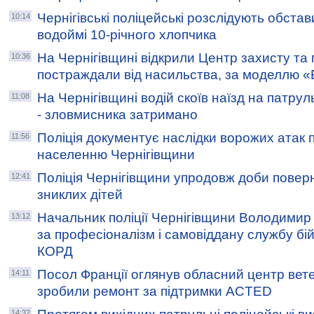
Чернігівські поліцейські розслідують обстав
10:14
водоймі 10-річного хлопчика
На Чернігівщині відкрили Центр захисту та п
10:36
постраждали від насильства, за моделлю 
На Чернігівщині водій скоїв наїзд на патру
11:08
- зловмисника затримано
Поліція документує наслідки ворожих атак
11:56
населенню Чернігівщини
Поліція Чернігівщини упродовж доби повер
12:41
зниклих дітей
Начальник поліції Чернігівщини Володимир
13:12
за професіоналізм і самовіддану службу бій
КОРД
Посол Франції оглянув обласний центр вете
14:11
зробили ремонт за підтримки ACTED
14:32