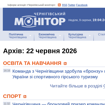
Інформ-агенція «Чернігівський монітор»:
RSS
Twitter
Facebook
Інформ-агенція
«Чернігівський монітор»
19:04:2
Неділя, 9 серпня,
Політична
Економічна
Культурна
Стил
Чернігівщина
Чернігівщина
Чернігівщина
Архiв: 22 червня 2026
ОСВІТА ТА НАВЧАННЯ
Команда з Чернігівщини здобула «бронзу» 
16:16
України зі спортивного гірського туризму
Читайте більше в розділі
СПОРТ
Чернігівщина — бронзовий призер командн
11:32