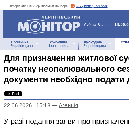
Інформ-агенція «Чернігівський монітор»:
RSS
Twitter
Facebook
Інформ-агенція
«Чернігівський монітор»
18:50:0
Субота, 8 серпня,
Політична
Економічна
Культурна
Стил
Чернігівщина
Чернігівщина
Чернігівщина
Для призначення житлової суб
початку неопалювального сез
документи необхідно подати 
22.06.2026 15:13
—
Агенцiя
У разі подання заяви про призначен