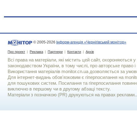
© 2005-2026
Інформ-агенція «Чернігівський монітор»
Про проект
|
Реклама
|
Партнери
|
Контакти
|
Архів
Всі права на матеріали, які містить цей сайт, охороняються у 
законодавством України, в тому числі, про авторське право і 
Використання матерiалiв monitor.cn.ua дозволяється за умов
Для iнтернет-видань обов'язковим є гiперпосилання на monito
для пошукових систем. Посилання та гіперпосилання повинні
виключно в першому чи в другому абзаці тексту.
Матеріали з позначкою (PR) друкуються на правах реклами..