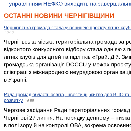
управлінням НЕФКО виходить на завершальн
ОСТАННІ НОВИНИ ЧЕРНІГІВЩИНИ
Чернігівська громада стала учасницею проєкту літніх клуб
17:17
Чернігівська міська територіальна громада за 
відкритого конкурсного відбору стала однією з
літніх клубів для дітей та підлітків «Грай. Дій. З
громадська організація DOCCU у межах проєкту 
співпраці з міжнародною неурядовою організаціє
в Україні.
Рада громад області: освіта, інвестиції, житло для ВПО та
розвитку
16:55
Чергове засідання Ради територіальних громад 
Чернігові 27 липня. На порядку денному – низка
в полі зору й на контролі ОВА, зокрема освоєння