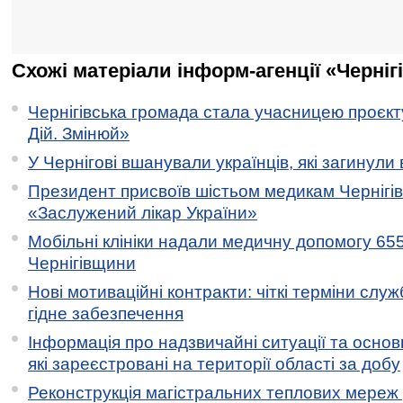
Схожі матеріали інформ-агенції «Черніг
Чернігівська громада стала учасницею проєкту 
Дій. Змінюй»
У Чернігові вшанували українців, які загинули 
Президент присвоїв шістьом медикам Чернігі
«Заслужений лікар України»
Мобільні клініки надали медичну допомогу 65
Чернігівщини
Нові мотиваційні контракти: чіткі терміни служ
гідне забезпечення
Інформація про надзвичайні ситуації та основн
які зареєстровані на території області за добу
Реконструкція магістральних теплових мереж у