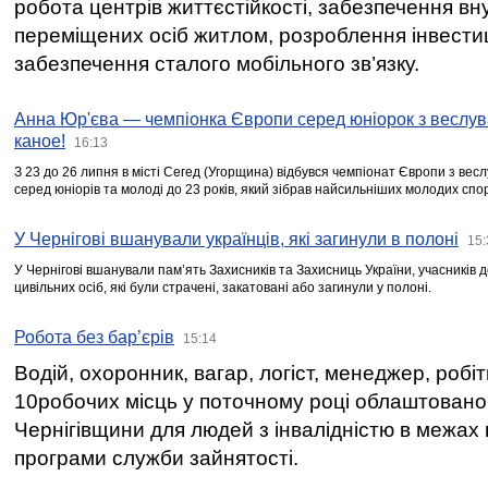
робота центрів життєстійкості, забезпечення вн
переміщених осіб житлом, розроблення інвестиц
забезпечення сталого мобільного зв’язку.
Анна Юр'єва — чемпіонка Європи серед юніорок з веслув
каное!
16:13
З 23 до 26 липня в місті Сегед (Угорщина) відбувся чемпіонат Європи з вес
серед юніорів та молоді до 23 років, який зібрав найсильніших молодих спо
У Чернігові вшанували українців, які загинули в полоні
15:
У Чернігові вшанували пам’ять Захисників та Захисниць України, учасників
цивільних осіб, які були страчені, закатовані або загинули у полоні.
Робота без бар’єрів
15:14
Водій, охоронник, вагар, логіст, менеджер, робі
10робочих місць у поточному році облаштован
Чернігівщини для людей з інвалідністю в межах
програми служби зайнятості.