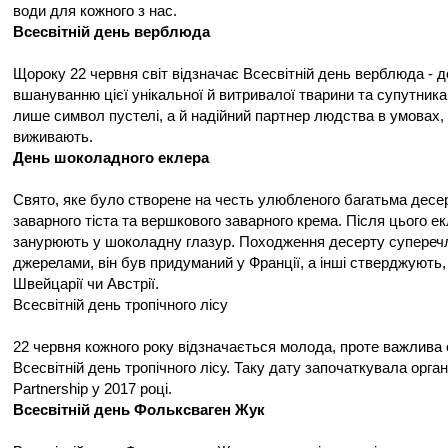
води для кожного з нас.
Всесвітній день верблюда
Щороку 22 червня світ відзначає Всесвітній день верблюда - 
вшануванню цієї унікальної й витривалої тварини та супутника
лише символ пустелі, а й надійний партнер людства в умовах, 
виживають.
День шоколадного еклера
Свято, яке було створене на честь улюбленого багатьма десер
заварного тіста та вершкового заварного крема. Після цього е
занурюють у шоколадну глазур. Походження десерту супереч
джерелами, він був придуманий у Франції, а інші стверджують,
Швейцарії чи Австрії.
Всесвітній день тропічного лісу
22 червня кожного року відзначається молода, проте важлива е
Всесвітній день тропічного лісу. Таку дату започаткувала органі
Partnership у 2017 році.
Всесвітній день Фольксваген Жук