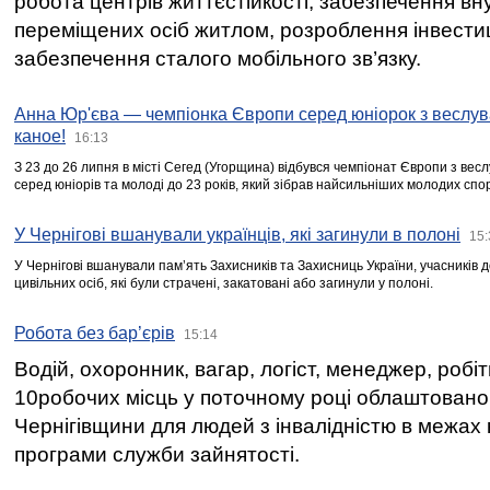
робота центрів життєстійкості, забезпечення вн
переміщених осіб житлом, розроблення інвестиц
забезпечення сталого мобільного зв’язку.
Анна Юр'єва — чемпіонка Європи серед юніорок з веслув
каное!
16:13
З 23 до 26 липня в місті Сегед (Угорщина) відбувся чемпіонат Європи з вес
серед юніорів та молоді до 23 років, який зібрав найсильніших молодих спо
У Чернігові вшанували українців, які загинули в полоні
15:
У Чернігові вшанували пам’ять Захисників та Захисниць України, учасників
цивільних осіб, які були страчені, закатовані або загинули у полоні.
Робота без бар’єрів
15:14
Водій, охоронник, вагар, логіст, менеджер, робі
10робочих місць у поточному році облаштован
Чернігівщини для людей з інвалідністю в межах
програми служби зайнятості.