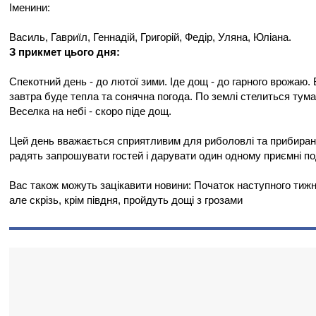
Іменини:
Василь, Гавриїл, Геннадій, Григорій, Федір, Уляна, Юліана.
З прикмет цього дня:
Спекотний день - до лютої зими. Іде дощ - до гарного врожаю. 
завтра буде тепла та сонячна погода. По землі стелиться тума
Веселка на небі - скоро піде дощ.
Цей день вважається сприятливим для риболовлі та прибиранн
радять запрошувати гостей і дарувати один одному приємні п
Вас також можуть зацікавити новини: Початок наступного тижн
але скрізь, крім півдня, пройдуть дощі з грозами