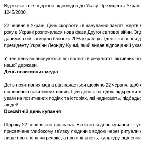
Відзначається щорічно відповідно до Указу Президента України
1245/2000.
22 червня в Україні День скорботи і вшанування пам’яті жертв 
року в Україні розпочалася нова фаза Другої світової війни. Зг
даними в ній загинуло близько 20% українців. Ідея створення 
президенту України Леоніду Кучмі, який видав відповідний указ
У цей день вшановуються всі полеглі в результаті активних бой
нашої держави.
День позитивних медіа
День позитивних медіа відзначається щорічно 22 червня, щоб
поширенню позитивних новин. Цей день є нагодою підкреслит
уваги на позитивних подіях та історіях, які надихають, підбад
людей.
Всесвітній день купання
Щороку 22 червня світ відзначає Всесвітній день купання — у
присвячене глибокому зв'язку людини з водою через ритуали 
лише про гігієну чи релакс, а про спільність, культуру, зціленн