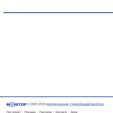
© 2005-2026
Інформ-агенція «Чернігівський монітор»
Про проект
|
Реклама
|
Партнери
|
Контакти
|
Архів