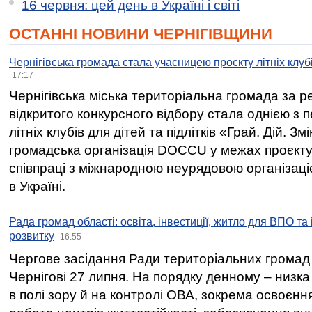
16 червня: цей день в Україні і світі
ОСТАННІ НОВИНИ ЧЕРНІГІВЩИНИ
Чернігівська громада стала учасницею проєкту літніх клуб
17:17
Чернігівська міська територіальна громада за 
відкритого конкурсного відбору стала однією з
літніх клубів для дітей та підлітків «Грай. Дій. З
громадська організація DOCCU у межах проєкту 
співпраці з міжнародною неурядовою організаціє
в Україні.
Рада громад області: освіта, інвестиції, житло для ВПО та
розвитку
16:55
Чергове засідання Ради територіальних громад 
Чернігові 27 липня. На порядку денному – низка
в полі зору й на контролі ОВА, зокрема освоєння