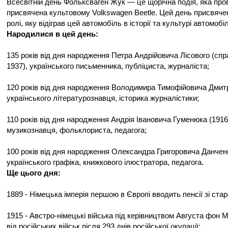
Всесвітній день Фольксваген Жук — це щорічна подія, яка про
присвячена культовому Volkswagen Beetle. Цей день присвяч
ролі, яку відіграв цей автомобіль в історії та культурі автомоб
Народилися в цей день:
135 років від дня народження Петра Андрійовича Лісового (спр
1937), українського письменника, публіциста, журналіста;
120 років від дня народження Володимира Тимофійовича Дмитр
українського літературознавця, історика журналістики;
110 років від дня народження Андрія Івановича Гуменюка (1916
музикознавця, фольклориста, педагога;
100 років від дня народження Олександра Григоровича Данченк
українського графіка, книжкового ілюстратора, педагога.
Ще цього дня:
1889 - Німецька імперія першою в Європі вводить пенсії зі стар
1915 - Австро-німецькі війська під керівництвом Августа фон 
від російських військ після 293 днів російської окупації;