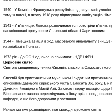
1940 - У Комп'єні Французька республіка підписує капітуляцію
тому ж вагоні, в якому 1918 року підписувала капітуляцію Німец
1941 - У в'язницях Львова розпочинаються розстріли в'язнів, 
санкціоновані прокурором Львівської області Харитоновим;
1944 - Німецька авіація в ході масованого авіанальоту знищує 
на авіабазі в Полтаві;
1973 рік - До ООН одночасно приймають НДР і ФРН.
Церковне свято
Святого священномученика Євсевія, єпископа Самосатського
Євсевій був християнським мучеником і видатним противником
єпископом давнього сирійського міста Самосата 361 року. Він 
Доліхіни, ймовірно в Малій Азії. За свою тверду позицію щодо
Віровизнання зазнав переслідувань з боку аріан і неодноразо
кафедри, а ще його доправили у заслання.
Раніше ми вже розповідали, яке сьогодні церковне свято