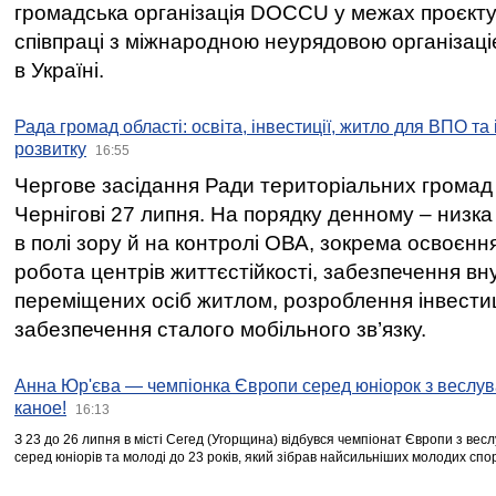
громадська організація DOCCU у межах проєкту 
співпраці з міжнародною неурядовою організаціє
в Україні.
Рада громад області: освіта, інвестиції, житло для ВПО та
розвитку
16:55
Чергове засідання Ради територіальних громад 
Чернігові 27 липня. На порядку денному – низка
в полі зору й на контролі ОВА, зокрема освоєння
робота центрів життєстійкості, забезпечення вн
переміщених осіб житлом, розроблення інвестиц
забезпечення сталого мобільного зв’язку.
Анна Юр'єва — чемпіонка Європи серед юніорок з веслув
каное!
16:13
З 23 до 26 липня в місті Сегед (Угорщина) відбувся чемпіонат Європи з вес
серед юніорів та молоді до 23 років, який зібрав найсильніших молодих спо