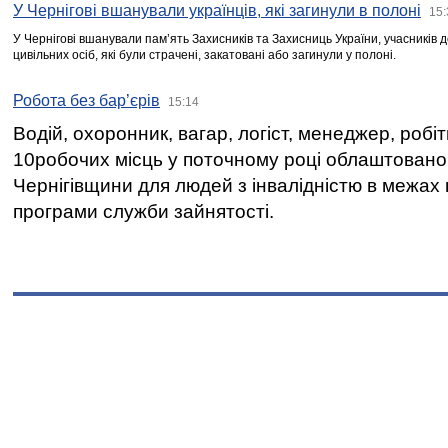
У Чернігові вшанували українців, які загинули в полоні
15:
У Чернігові вшанували пам’ять Захисників та Захисниць України, учасників
цивільних осіб, які були страчені, закатовані або загинули у полоні.
Робота без бар’єрів
15:14
Водій, охоронник, вагар, логіст, менеджер, робі
10робочих місць у поточному році облаштован
Чернігівщини для людей з інвалідністю в межах
програми служби зайнятості.