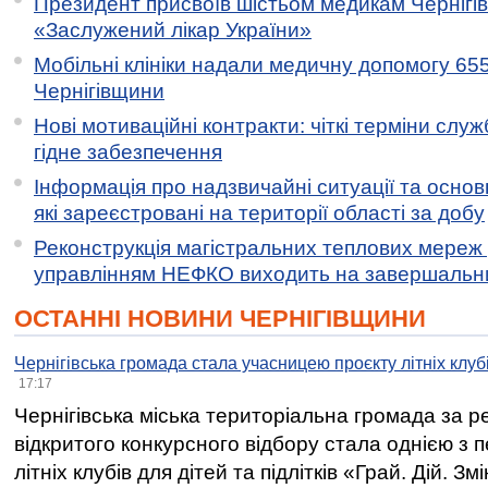
Президент присвоїв шістьом медикам Чернігі
«Заслужений лікар України»
Мобільні клініки надали медичну допомогу 65
Чернігівщини
Нові мотиваційні контракти: чіткі терміни служ
гідне забезпечення
Інформація про надзвичайні ситуації та основн
які зареєстровані на території області за добу
Реконструкція магістральних теплових мереж у
управлінням НЕФКО виходить на завершальн
ОСТАННІ НОВИНИ ЧЕРНІГІВЩИНИ
Чернігівська громада стала учасницею проєкту літніх клуб
17:17
Чернігівська міська територіальна громада за 
відкритого конкурсного відбору стала однією з
літніх клубів для дітей та підлітків «Грай. Дій. З