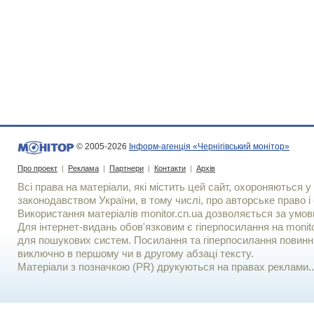
© 2005-2026
Інформ-агенція «Чернігівський монітор»
Про проект
|
Реклама
|
Партнери
|
Контакти
|
Архів
Всі права на матеріали, які містить цей сайт, охороняються у 
законодавством України, в тому числі, про авторське право і 
Використання матерiалiв monitor.cn.ua дозволяється за умов
Для iнтернет-видань обов'язковим є гiперпосилання на monito
для пошукових систем. Посилання та гіперпосилання повинні
виключно в першому чи в другому абзаці тексту.
Матеріали з позначкою (PR) друкуються на правах реклами..