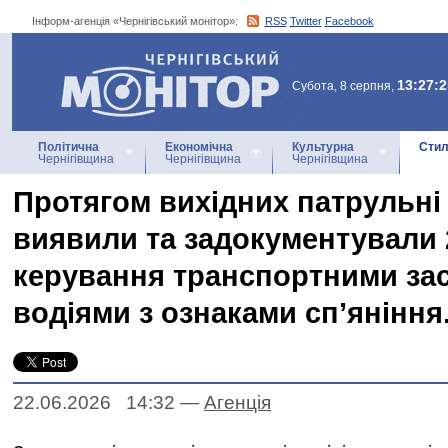
Інформ-агенція «Чернігівський монітор»:
RSS
Twitter
Facebook
Інформ-агенція
«Чернігівський монітор»
13:27:2
Субота, 8 серпня,
Політична
Економічна
Культурна
Стил
Чернігівщина
Чернігівщина
Чернігівщина
Протягом вихідних патрульні
виявили та задокументували 
керування транспортними за
водіями з ознаками сп’яніння
22.06.2026 14:32
—
Агенцiя