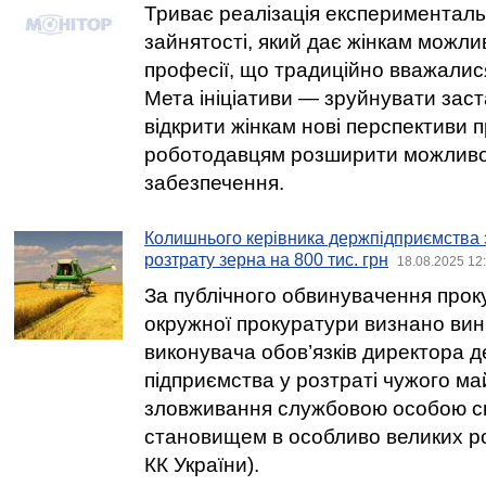
Триває реалізація експерименталь
зайнятості, який дає жінкам можли
професії, що традиційно вважалис
Мета ініціативи — зруйнувати заст
відкрити жінкам нові перспективи
роботодавцям розширити можливо
забезпечення.
Колишнього керівника держпідприємства з
розтрату зерна на 800 тис. грн
18.08.2025 12
За публічного обвинувачення прок
окружної прокуратури визнано ви
виконувача обов’язків директора 
підприємства у розтраті чужого м
зловживання службовою особою с
становищем в особливо великих роз
КК України).