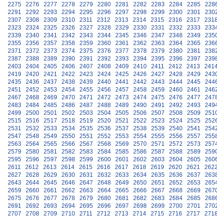
2275
2276
2277
2278
2279
2280
2281
2282
2283
2284
2285
228
2291
2292
2293
2294
2295
2296
2297
2298
2299
2300
2301
230
2307
2308
2309
2310
2311
2312
2313
2314
2315
2316
2317
231
2323
2324
2325
2326
2327
2328
2329
2330
2331
2332
2333
233
2339
2340
2341
2342
2343
2344
2345
2346
2347
2348
2349
235
2355
2356
2357
2358
2359
2360
2361
2362
2363
2364
2365
236
2371
2372
2373
2374
2375
2376
2377
2378
2379
2380
2381
238
2387
2388
2389
2390
2391
2392
2393
2394
2395
2396
2397
239
2403
2404
2405
2406
2407
2408
2409
2410
2411
2412
2413
241
2419
2420
2421
2422
2423
2424
2425
2426
2427
2428
2429
243
2435
2436
2437
2438
2439
2440
2441
2442
2443
2444
2445
244
2451
2452
2453
2454
2455
2456
2457
2458
2459
2460
2461
246
2467
2468
2469
2470
2471
2472
2473
2474
2475
2476
2477
247
2483
2484
2485
2486
2487
2488
2489
2490
2491
2492
2493
249
2499
2500
2501
2502
2503
2504
2505
2506
2507
2508
2509
251
2515
2516
2517
2518
2519
2520
2521
2522
2523
2524
2525
252
2531
2532
2533
2534
2535
2536
2537
2538
2539
2540
2541
254
2547
2548
2549
2550
2551
2552
2553
2554
2555
2556
2557
255
2563
2564
2565
2566
2567
2568
2569
2570
2571
2572
2573
257
2579
2580
2581
2582
2583
2584
2585
2586
2587
2588
2589
259
2595
2596
2597
2598
2599
2600
2601
2602
2603
2604
2605
260
2611
2612
2613
2614
2615
2616
2617
2618
2619
2620
2621
262
2627
2628
2629
2630
2631
2632
2633
2634
2635
2636
2637
263
2643
2644
2645
2646
2647
2648
2649
2650
2651
2652
2653
265
2659
2660
2661
2662
2663
2664
2665
2666
2667
2668
2669
267
2675
2676
2677
2678
2679
2680
2681
2682
2683
2684
2685
268
2691
2692
2693
2694
2695
2696
2697
2698
2699
2700
2701
270
2707
2708
2709
2710
2711
2712
2713
2714
2715
2716
2717
271