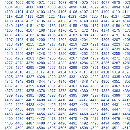
4068
4069
4070
4071
4072
4073
4074
4075
4076
4077
4078
407
4084
4085
4086
4087
4088
4089
4090
4091
4092
4093
4094
409
4100
4101
4102
4103
4104
4105
4106
4107
4108
4109
4110
4111
4117
4118
4119
4120
4121
4122
4123
4124
4125
4126
4127
4128
4133
4134
4135
4136
4137
4138
4139
4140
4141
4142
4143
414
4149
4150
4151
4152
4153
4154
4155
4156
4157
4158
4159
416
4165
4166
4167
4168
4169
4170
4171
4172
4173
4174
4175
417
4181
4182
4183
4184
4185
4186
4187
4188
4189
4190
4191
419
4197
4198
4199
4200
4201
4202
4203
4204
4205
4206
4207
420
4213
4214
4215
4216
4217
4218
4219
4220
4221
4222
4223
422
4229
4230
4231
4232
4233
4234
4235
4236
4237
4238
4239
424
4245
4246
4247
4248
4249
4250
4251
4252
4253
4254
4255
425
4261
4262
4263
4264
4265
4266
4267
4268
4269
4270
4271
427
4277
4278
4279
4280
4281
4282
4283
4284
4285
4286
4287
428
4293
4294
4295
4296
4297
4298
4299
4300
4301
4302
4303
430
4309
4310
4311
4312
4313
4314
4315
4316
4317
4318
4319
432
4325
4326
4327
4328
4329
4330
4331
4332
4333
4334
4335
433
4341
4342
4343
4344
4345
4346
4347
4348
4349
4350
4351
435
4357
4358
4359
4360
4361
4362
4363
4364
4365
4366
4367
436
4373
4374
4375
4376
4377
4378
4379
4380
4381
4382
4383
438
4389
4390
4391
4392
4393
4394
4395
4396
4397
4398
4399
440
4405
4406
4407
4408
4409
4410
4411
4412
4413
4414
4415
441
4421
4422
4423
4424
4425
4426
4427
4428
4429
4430
4431
443
4437
4438
4439
4440
4441
4442
4443
4444
4445
4446
4447
444
4453
4454
4455
4456
4457
4458
4459
4460
4461
4462
4463
446
4469
4470
4471
4472
4473
4474
4475
4476
4477
4478
4479
448
4485
4486
4487
4488
4489
4490
4491
4492
4493
4494
4495
449
4501
4502
4503
4504
4505
4506
4507
4508
4509
4510
4511
451