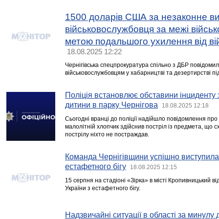
1500 доларів США за незаконне в
військовослужбовця за межі військ
метою подальшого ухилення від ві
18.08.2025 12:22
Чернігівська спецпрокуратура спільно з ДБР повідомил
військовослужбовцям у хабарництві та дезертирстві під
Поліція встановлює обставини інциденту 
дитини в парку Чернігова
18.08.2025 12:18
Сьогодні вранці до поліції надійшло повідомлення про 
малолітній хлопчик здійснив постріл із предмета, що с
пострілу ніхто не постраждав.
Команда Чернігівщини успішно виступила 
естафетного бігу
18.08.2025 12:15
15 серпня на стадіоні «Зірка» в місті Кропивницький 
України з естафетного бігу.
Надзвичайні ситуації в області за минулу 