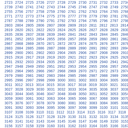
2723
2724
2725
2726
2727
2728
2729
2730
2731
2732
2733
273
2739
2740
2741
2742
2743
2744
2745
2746
2747
2748
2749
275
2755
2756
2757
2758
2759
2760
2761
2762
2763
2764
2765
276
2771
2772
2773
2774
2775
2776
2777
2778
2779
2780
2781
278
2787
2788
2789
2790
2791
2792
2793
2794
2795
2796
2797
279
2803
2804
2805
2806
2807
2808
2809
2810
2811
2812
2813
281
2819
2820
2821
2822
2823
2824
2825
2826
2827
2828
2829
283
2835
2836
2837
2838
2839
2840
2841
2842
2843
2844
2845
284
2851
2852
2853
2854
2855
2856
2857
2858
2859
2860
2861
286
2867
2868
2869
2870
2871
2872
2873
2874
2875
2876
2877
287
2883
2884
2885
2886
2887
2888
2889
2890
2891
2892
2893
289
2899
2900
2901
2902
2903
2904
2905
2906
2907
2908
2909
291
2915
2916
2917
2918
2919
2920
2921
2922
2923
2924
2925
292
2931
2932
2933
2934
2935
2936
2937
2938
2939
2940
2941
294
2947
2948
2949
2950
2951
2952
2953
2954
2955
2956
2957
295
2963
2964
2965
2966
2967
2968
2969
2970
2971
2972
2973
297
2979
2980
2981
2982
2983
2984
2985
2986
2987
2988
2989
299
2995
2996
2997
2998
2999
3000
3001
3002
3003
3004
3005
300
3011
3012
3013
3014
3015
3016
3017
3018
3019
3020
3021
302
3027
3028
3029
3030
3031
3032
3033
3034
3035
3036
3037
303
3043
3044
3045
3046
3047
3048
3049
3050
3051
3052
3053
305
3059
3060
3061
3062
3063
3064
3065
3066
3067
3068
3069
307
3075
3076
3077
3078
3079
3080
3081
3082
3083
3084
3085
308
3091
3092
3093
3094
3095
3096
3097
3098
3099
3100
3101
310
3107
3108
3109
3110
3111
3112
3113
3114
3115
3116
3117
3118
3124
3125
3126
3127
3128
3129
3130
3131
3132
3133
3134
313
3140
3141
3142
3143
3144
3145
3146
3147
3148
3149
3150
315
3156
3157
3158
3159
3160
3161
3162
3163
3164
3165
3166
316