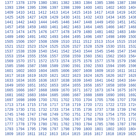
1377
1378
1379
1380
1381
1382
1383
1384
1385
1386
1387
138
1393
1394
1395
1396
1397
1398
1399
1400
1401
1402
1403
140
1409
1410
1411
1412
1413
1414
1415
1416
1417
1418
1419
142
1425
1426
1427
1428
1429
1430
1431
1432
1433
1434
1435
143
1441
1442
1443
1444
1445
1446
1447
1448
1449
1450
1451
145
1457
1458
1459
1460
1461
1462
1463
1464
1465
1466
1467
146
1473
1474
1475
1476
1477
1478
1479
1480
1481
1482
1483
148
1489
1490
1491
1492
1493
1494
1495
1496
1497
1498
1499
150
1505
1506
1507
1508
1509
1510
1511
1512
1513
1514
1515
151
1521
1522
1523
1524
1525
1526
1527
1528
1529
1530
1531
153
1537
1538
1539
1540
1541
1542
1543
1544
1545
1546
1547
154
1553
1554
1555
1556
1557
1558
1559
1560
1561
1562
1563
156
1569
1570
1571
1572
1573
1574
1575
1576
1577
1578
1579
158
1585
1586
1587
1588
1589
1590
1591
1592
1593
1594
1595
159
1601
1602
1603
1604
1605
1606
1607
1608
1609
1610
1611
161
1617
1618
1619
1620
1621
1622
1623
1624
1625
1626
1627
162
1633
1634
1635
1636
1637
1638
1639
1640
1641
1642
1643
164
1649
1650
1651
1652
1653
1654
1655
1656
1657
1658
1659
166
1665
1666
1667
1668
1669
1670
1671
1672
1673
1674
1675
167
1681
1682
1683
1684
1685
1686
1687
1688
1689
1690
1691
169
1697
1698
1699
1700
1701
1702
1703
1704
1705
1706
1707
170
1713
1714
1715
1716
1717
1718
1719
1720
1721
1722
1723
172
1729
1730
1731
1732
1733
1734
1735
1736
1737
1738
1739
174
1745
1746
1747
1748
1749
1750
1751
1752
1753
1754
1755
175
1761
1762
1763
1764
1765
1766
1767
1768
1769
1770
1771
177
1777
1778
1779
1780
1781
1782
1783
1784
1785
1786
1787
178
1793
1794
1795
1796
1797
1798
1799
1800
1801
1802
1803
180
1809
1810
1811
1812
1813
1814
1815
1816
1817
1818
1819
182