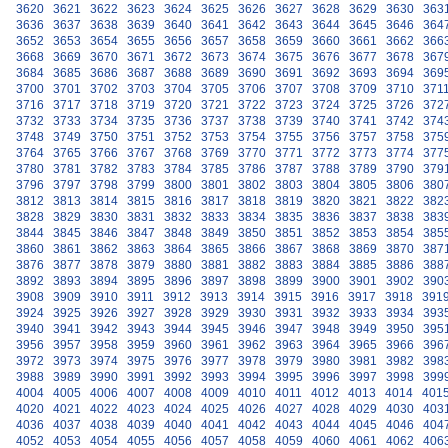
3620
3621
3622
3623
3624
3625
3626
3627
3628
3629
3630
363
3636
3637
3638
3639
3640
3641
3642
3643
3644
3645
3646
364
3652
3653
3654
3655
3656
3657
3658
3659
3660
3661
3662
366
3668
3669
3670
3671
3672
3673
3674
3675
3676
3677
3678
367
3684
3685
3686
3687
3688
3689
3690
3691
3692
3693
3694
369
3700
3701
3702
3703
3704
3705
3706
3707
3708
3709
3710
371
3716
3717
3718
3719
3720
3721
3722
3723
3724
3725
3726
372
3732
3733
3734
3735
3736
3737
3738
3739
3740
3741
3742
374
3748
3749
3750
3751
3752
3753
3754
3755
3756
3757
3758
375
3764
3765
3766
3767
3768
3769
3770
3771
3772
3773
3774
377
3780
3781
3782
3783
3784
3785
3786
3787
3788
3789
3790
379
3796
3797
3798
3799
3800
3801
3802
3803
3804
3805
3806
380
3812
3813
3814
3815
3816
3817
3818
3819
3820
3821
3822
382
3828
3829
3830
3831
3832
3833
3834
3835
3836
3837
3838
383
3844
3845
3846
3847
3848
3849
3850
3851
3852
3853
3854
385
3860
3861
3862
3863
3864
3865
3866
3867
3868
3869
3870
387
3876
3877
3878
3879
3880
3881
3882
3883
3884
3885
3886
388
3892
3893
3894
3895
3896
3897
3898
3899
3900
3901
3902
390
3908
3909
3910
3911
3912
3913
3914
3915
3916
3917
3918
391
3924
3925
3926
3927
3928
3929
3930
3931
3932
3933
3934
393
3940
3941
3942
3943
3944
3945
3946
3947
3948
3949
3950
395
3956
3957
3958
3959
3960
3961
3962
3963
3964
3965
3966
396
3972
3973
3974
3975
3976
3977
3978
3979
3980
3981
3982
398
3988
3989
3990
3991
3992
3993
3994
3995
3996
3997
3998
399
4004
4005
4006
4007
4008
4009
4010
4011
4012
4013
4014
401
4020
4021
4022
4023
4024
4025
4026
4027
4028
4029
4030
403
4036
4037
4038
4039
4040
4041
4042
4043
4044
4045
4046
404
4052
4053
4054
4055
4056
4057
4058
4059
4060
4061
4062
406