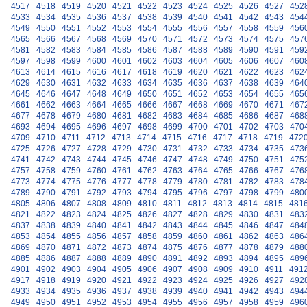
4517
4518
4519
4520
4521
4522
4523
4524
4525
4526
4527
452
4533
4534
4535
4536
4537
4538
4539
4540
4541
4542
4543
454
4549
4550
4551
4552
4553
4554
4555
4556
4557
4558
4559
456
4565
4566
4567
4568
4569
4570
4571
4572
4573
4574
4575
457
4581
4582
4583
4584
4585
4586
4587
4588
4589
4590
4591
459
4597
4598
4599
4600
4601
4602
4603
4604
4605
4606
4607
460
4613
4614
4615
4616
4617
4618
4619
4620
4621
4622
4623
462
4629
4630
4631
4632
4633
4634
4635
4636
4637
4638
4639
464
4645
4646
4647
4648
4649
4650
4651
4652
4653
4654
4655
465
4661
4662
4663
4664
4665
4666
4667
4668
4669
4670
4671
467
4677
4678
4679
4680
4681
4682
4683
4684
4685
4686
4687
468
4693
4694
4695
4696
4697
4698
4699
4700
4701
4702
4703
470
4709
4710
4711
4712
4713
4714
4715
4716
4717
4718
4719
472
4725
4726
4727
4728
4729
4730
4731
4732
4733
4734
4735
473
4741
4742
4743
4744
4745
4746
4747
4748
4749
4750
4751
475
4757
4758
4759
4760
4761
4762
4763
4764
4765
4766
4767
476
4773
4774
4775
4776
4777
4778
4779
4780
4781
4782
4783
478
4789
4790
4791
4792
4793
4794
4795
4796
4797
4798
4799
480
4805
4806
4807
4808
4809
4810
4811
4812
4813
4814
4815
481
4821
4822
4823
4824
4825
4826
4827
4828
4829
4830
4831
483
4837
4838
4839
4840
4841
4842
4843
4844
4845
4846
4847
484
4853
4854
4855
4856
4857
4858
4859
4860
4861
4862
4863
486
4869
4870
4871
4872
4873
4874
4875
4876
4877
4878
4879
488
4885
4886
4887
4888
4889
4890
4891
4892
4893
4894
4895
489
4901
4902
4903
4904
4905
4906
4907
4908
4909
4910
4911
491
4917
4918
4919
4920
4921
4922
4923
4924
4925
4926
4927
492
4933
4934
4935
4936
4937
4938
4939
4940
4941
4942
4943
494
4949
4950
4951
4952
4953
4954
4955
4956
4957
4958
4959
496