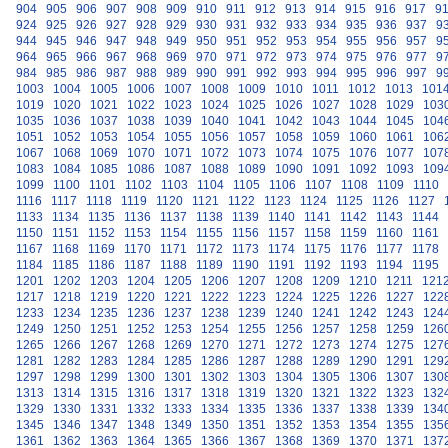
904
905
906
907
908
909
910
911
912
913
914
915
916
917
9
924
925
926
927
928
929
930
931
932
933
934
935
936
937
9
944
945
946
947
948
949
950
951
952
953
954
955
956
957
9
964
965
966
967
968
969
970
971
972
973
974
975
976
977
9
984
985
986
987
988
989
990
991
992
993
994
995
996
997
9
1003
1004
1005
1006
1007
1008
1009
1010
1011
1012
1013
101
1019
1020
1021
1022
1023
1024
1025
1026
1027
1028
1029
103
1035
1036
1037
1038
1039
1040
1041
1042
1043
1044
1045
104
1051
1052
1053
1054
1055
1056
1057
1058
1059
1060
1061
106
1067
1068
1069
1070
1071
1072
1073
1074
1075
1076
1077
107
1083
1084
1085
1086
1087
1088
1089
1090
1091
1092
1093
109
1099
1100
1101
1102
1103
1104
1105
1106
1107
1108
1109
1110
1116
1117
1118
1119
1120
1121
1122
1123
1124
1125
1126
1127
1133
1134
1135
1136
1137
1138
1139
1140
1141
1142
1143
1144
1150
1151
1152
1153
1154
1155
1156
1157
1158
1159
1160
1161
1167
1168
1169
1170
1171
1172
1173
1174
1175
1176
1177
1178
1184
1185
1186
1187
1188
1189
1190
1191
1192
1193
1194
1195
1201
1202
1203
1204
1205
1206
1207
1208
1209
1210
1211
121
1217
1218
1219
1220
1221
1222
1223
1224
1225
1226
1227
122
1233
1234
1235
1236
1237
1238
1239
1240
1241
1242
1243
124
1249
1250
1251
1252
1253
1254
1255
1256
1257
1258
1259
126
1265
1266
1267
1268
1269
1270
1271
1272
1273
1274
1275
127
1281
1282
1283
1284
1285
1286
1287
1288
1289
1290
1291
129
1297
1298
1299
1300
1301
1302
1303
1304
1305
1306
1307
130
1313
1314
1315
1316
1317
1318
1319
1320
1321
1322
1323
132
1329
1330
1331
1332
1333
1334
1335
1336
1337
1338
1339
134
1345
1346
1347
1348
1349
1350
1351
1352
1353
1354
1355
135
1361
1362
1363
1364
1365
1366
1367
1368
1369
1370
1371
137