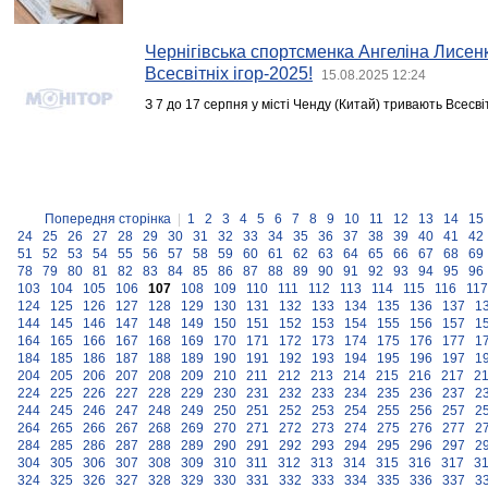
Чернігівська спортсменка Ангеліна Лисе
Всесвітніх ігор-2025!
15.08.2025 12:24
З 7 до 17 серпня у місті Ченду (Китай) тривають Всесвіт
Попередня сторінка
|
1
2
3
4
5
6
7
8
9
10
11
12
13
14
15
24
25
26
27
28
29
30
31
32
33
34
35
36
37
38
39
40
41
42
51
52
53
54
55
56
57
58
59
60
61
62
63
64
65
66
67
68
69
78
79
80
81
82
83
84
85
86
87
88
89
90
91
92
93
94
95
96
103
104
105
106
107
108
109
110
111
112
113
114
115
116
117
124
125
126
127
128
129
130
131
132
133
134
135
136
137
1
144
145
146
147
148
149
150
151
152
153
154
155
156
157
1
164
165
166
167
168
169
170
171
172
173
174
175
176
177
1
184
185
186
187
188
189
190
191
192
193
194
195
196
197
1
204
205
206
207
208
209
210
211
212
213
214
215
216
217
2
224
225
226
227
228
229
230
231
232
233
234
235
236
237
2
244
245
246
247
248
249
250
251
252
253
254
255
256
257
2
264
265
266
267
268
269
270
271
272
273
274
275
276
277
2
284
285
286
287
288
289
290
291
292
293
294
295
296
297
2
304
305
306
307
308
309
310
311
312
313
314
315
316
317
3
324
325
326
327
328
329
330
331
332
333
334
335
336
337
3