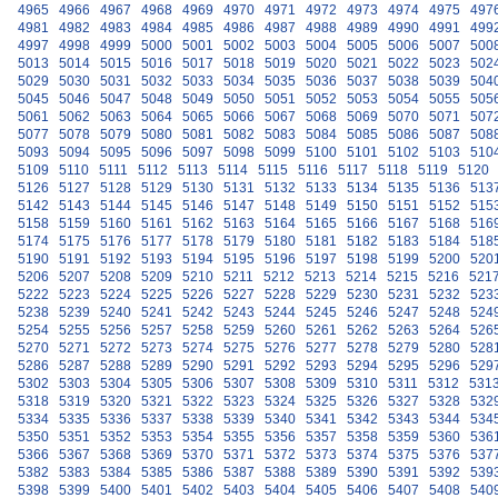
4965
4966
4967
4968
4969
4970
4971
4972
4973
4974
4975
497
4981
4982
4983
4984
4985
4986
4987
4988
4989
4990
4991
499
4997
4998
4999
5000
5001
5002
5003
5004
5005
5006
5007
500
5013
5014
5015
5016
5017
5018
5019
5020
5021
5022
5023
502
5029
5030
5031
5032
5033
5034
5035
5036
5037
5038
5039
504
5045
5046
5047
5048
5049
5050
5051
5052
5053
5054
5055
505
5061
5062
5063
5064
5065
5066
5067
5068
5069
5070
5071
507
5077
5078
5079
5080
5081
5082
5083
5084
5085
5086
5087
508
5093
5094
5095
5096
5097
5098
5099
5100
5101
5102
5103
510
5109
5110
5111
5112
5113
5114
5115
5116
5117
5118
5119
5120
5126
5127
5128
5129
5130
5131
5132
5133
5134
5135
5136
513
5142
5143
5144
5145
5146
5147
5148
5149
5150
5151
5152
515
5158
5159
5160
5161
5162
5163
5164
5165
5166
5167
5168
516
5174
5175
5176
5177
5178
5179
5180
5181
5182
5183
5184
518
5190
5191
5192
5193
5194
5195
5196
5197
5198
5199
5200
520
5206
5207
5208
5209
5210
5211
5212
5213
5214
5215
5216
521
5222
5223
5224
5225
5226
5227
5228
5229
5230
5231
5232
523
5238
5239
5240
5241
5242
5243
5244
5245
5246
5247
5248
524
5254
5255
5256
5257
5258
5259
5260
5261
5262
5263
5264
526
5270
5271
5272
5273
5274
5275
5276
5277
5278
5279
5280
528
5286
5287
5288
5289
5290
5291
5292
5293
5294
5295
5296
529
5302
5303
5304
5305
5306
5307
5308
5309
5310
5311
5312
531
5318
5319
5320
5321
5322
5323
5324
5325
5326
5327
5328
532
5334
5335
5336
5337
5338
5339
5340
5341
5342
5343
5344
534
5350
5351
5352
5353
5354
5355
5356
5357
5358
5359
5360
536
5366
5367
5368
5369
5370
5371
5372
5373
5374
5375
5376
537
5382
5383
5384
5385
5386
5387
5388
5389
5390
5391
5392
539
5398
5399
5400
5401
5402
5403
5404
5405
5406
5407
5408
540