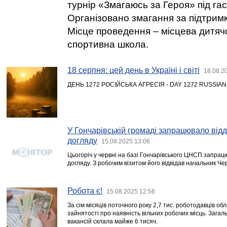
турнір «Змагаюсь за Героя» під га
Організовано змагання за підтрим
Місце проведення – місцева дитя
спортивна школа.
18 серпня: цей день в Україні і світі
18.08.2
ДЕНЬ 1272 РОСІЙСЬКА АГРЕСІЯ - DAY 1272 RUSSIA
У Гончарівській громаді запрацювало від
догляду
15.08.2025 13:06
Цьогоріч у червні на базі Гончарівського ЦНСП запрац
догляду. З робочим візитом його відвідав начальник Чер
Робота є!
15.08.2025 12:56
За сім місяців поточного року 2,7 тис. роботодавців о
зайнятості про наявність вільних робочих місць. Загал
вакансій склала майже 6 тисяч.