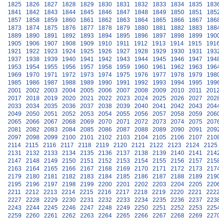
1825
1826
1827
1828
1829
1830
1831
1832
1833
1834
1835
183
1841
1842
1843
1844
1845
1846
1847
1848
1849
1850
1851
185
1857
1858
1859
1860
1861
1862
1863
1864
1865
1866
1867
186
1873
1874
1875
1876
1877
1878
1879
1880
1881
1882
1883
188
1889
1890
1891
1892
1893
1894
1895
1896
1897
1898
1899
190
1905
1906
1907
1908
1909
1910
1911
1912
1913
1914
1915
191
1921
1922
1923
1924
1925
1926
1927
1928
1929
1930
1931
193
1937
1938
1939
1940
1941
1942
1943
1944
1945
1946
1947
194
1953
1954
1955
1956
1957
1958
1959
1960
1961
1962
1963
196
1969
1970
1971
1972
1973
1974
1975
1976
1977
1978
1979
198
1985
1986
1987
1988
1989
1990
1991
1992
1993
1994
1995
199
2001
2002
2003
2004
2005
2006
2007
2008
2009
2010
2011
201
2017
2018
2019
2020
2021
2022
2023
2024
2025
2026
2027
202
2033
2034
2035
2036
2037
2038
2039
2040
2041
2042
2043
204
2049
2050
2051
2052
2053
2054
2055
2056
2057
2058
2059
206
2065
2066
2067
2068
2069
2070
2071
2072
2073
2074
2075
207
2081
2082
2083
2084
2085
2086
2087
2088
2089
2090
2091
209
2097
2098
2099
2100
2101
2102
2103
2104
2105
2106
2107
210
2114
2115
2116
2117
2118
2119
2120
2121
2122
2123
2124
2125
2131
2132
2133
2134
2135
2136
2137
2138
2139
2140
2141
214
2147
2148
2149
2150
2151
2152
2153
2154
2155
2156
2157
215
2163
2164
2165
2166
2167
2168
2169
2170
2171
2172
2173
217
2179
2180
2181
2182
2183
2184
2185
2186
2187
2188
2189
219
2195
2196
2197
2198
2199
2200
2201
2202
2203
2204
2205
220
2211
2212
2213
2214
2215
2216
2217
2218
2219
2220
2221
222
2227
2228
2229
2230
2231
2232
2233
2234
2235
2236
2237
223
2243
2244
2245
2246
2247
2248
2249
2250
2251
2252
2253
225
2259
2260
2261
2262
2263
2264
2265
2266
2267
2268
2269
227