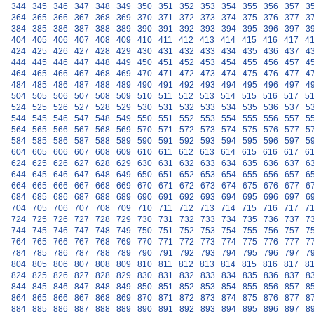
344
345
346
347
348
349
350
351
352
353
354
355
356
357
3
364
365
366
367
368
369
370
371
372
373
374
375
376
377
3
384
385
386
387
388
389
390
391
392
393
394
395
396
397
3
404
405
406
407
408
409
410
411
412
413
414
415
416
417
4
424
425
426
427
428
429
430
431
432
433
434
435
436
437
4
444
445
446
447
448
449
450
451
452
453
454
455
456
457
4
464
465
466
467
468
469
470
471
472
473
474
475
476
477
4
484
485
486
487
488
489
490
491
492
493
494
495
496
497
4
504
505
506
507
508
509
510
511
512
513
514
515
516
517
5
524
525
526
527
528
529
530
531
532
533
534
535
536
537
5
544
545
546
547
548
549
550
551
552
553
554
555
556
557
5
564
565
566
567
568
569
570
571
572
573
574
575
576
577
5
584
585
586
587
588
589
590
591
592
593
594
595
596
597
5
604
605
606
607
608
609
610
611
612
613
614
615
616
617
6
624
625
626
627
628
629
630
631
632
633
634
635
636
637
6
644
645
646
647
648
649
650
651
652
653
654
655
656
657
6
664
665
666
667
668
669
670
671
672
673
674
675
676
677
6
684
685
686
687
688
689
690
691
692
693
694
695
696
697
6
704
705
706
707
708
709
710
711
712
713
714
715
716
717
7
724
725
726
727
728
729
730
731
732
733
734
735
736
737
7
744
745
746
747
748
749
750
751
752
753
754
755
756
757
7
764
765
766
767
768
769
770
771
772
773
774
775
776
777
7
784
785
786
787
788
789
790
791
792
793
794
795
796
797
7
804
805
806
807
808
809
810
811
812
813
814
815
816
817
8
824
825
826
827
828
829
830
831
832
833
834
835
836
837
8
844
845
846
847
848
849
850
851
852
853
854
855
856
857
8
864
865
866
867
868
869
870
871
872
873
874
875
876
877
8
884
885
886
887
888
889
890
891
892
893
894
895
896
897
8