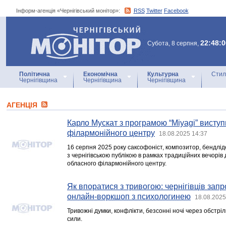
Інформ-агенція «Чернігівський монітор»:
RSS
Twitter
Facebook
Інформ-агенція
«Чернігівський монітор»
22:48:0
Субота, 8 серпня,
Політична
Економічна
Культурна
Стил
Чернігівщина
Чернігівщина
Чернігівщина
АГЕНЦIЯ
Карло Мускат з програмою “Miyagi” виступ
філармонійного центру
18.08.2025 14:37
16 серпня 2025 року саксофоніст, композитор, бендлід
з чернігівською публікою в рамках традиційних вечорі
обласного філармонійного центру.
Як впоратися з тривогою: чернігівців за
онлайн-воркшоп з психологинею
18.08.2025
Тривожні думки, конфлікти, безсонні ночі через обстрі
сили.