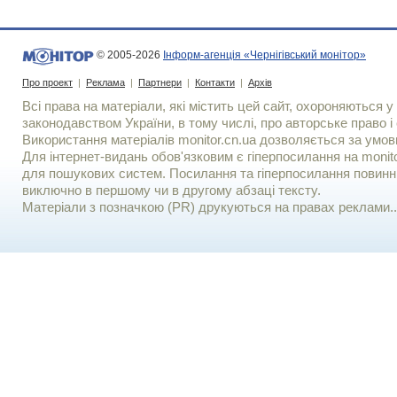
© 2005-2026
Інформ-агенція «Чернігівський монітор»
Про проект
|
Реклама
|
Партнери
|
Контакти
|
Архів
Всі права на матеріали, які містить цей сайт, охороняються у 
законодавством України, в тому числі, про авторське право і 
Використання матерiалiв monitor.cn.ua дозволяється за умов
Для iнтернет-видань обов'язковим є гiперпосилання на monito
для пошукових систем. Посилання та гіперпосилання повинні
виключно в першому чи в другому абзаці тексту.
Матеріали з позначкою (PR) друкуються на правах реклами..