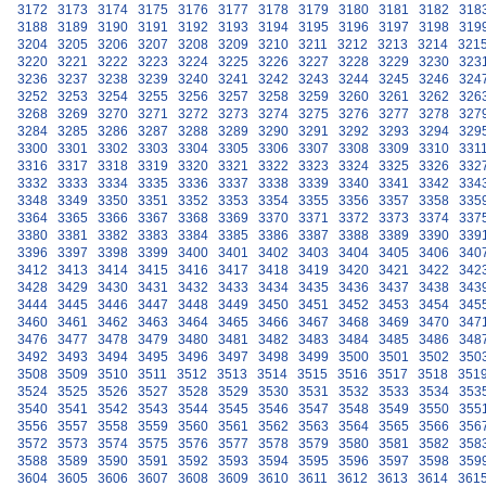
3172
3173
3174
3175
3176
3177
3178
3179
3180
3181
3182
318
3188
3189
3190
3191
3192
3193
3194
3195
3196
3197
3198
319
3204
3205
3206
3207
3208
3209
3210
3211
3212
3213
3214
321
3220
3221
3222
3223
3224
3225
3226
3227
3228
3229
3230
323
3236
3237
3238
3239
3240
3241
3242
3243
3244
3245
3246
324
3252
3253
3254
3255
3256
3257
3258
3259
3260
3261
3262
326
3268
3269
3270
3271
3272
3273
3274
3275
3276
3277
3278
327
3284
3285
3286
3287
3288
3289
3290
3291
3292
3293
3294
329
3300
3301
3302
3303
3304
3305
3306
3307
3308
3309
3310
331
3316
3317
3318
3319
3320
3321
3322
3323
3324
3325
3326
332
3332
3333
3334
3335
3336
3337
3338
3339
3340
3341
3342
334
3348
3349
3350
3351
3352
3353
3354
3355
3356
3357
3358
335
3364
3365
3366
3367
3368
3369
3370
3371
3372
3373
3374
337
3380
3381
3382
3383
3384
3385
3386
3387
3388
3389
3390
339
3396
3397
3398
3399
3400
3401
3402
3403
3404
3405
3406
340
3412
3413
3414
3415
3416
3417
3418
3419
3420
3421
3422
342
3428
3429
3430
3431
3432
3433
3434
3435
3436
3437
3438
343
3444
3445
3446
3447
3448
3449
3450
3451
3452
3453
3454
345
3460
3461
3462
3463
3464
3465
3466
3467
3468
3469
3470
347
3476
3477
3478
3479
3480
3481
3482
3483
3484
3485
3486
348
3492
3493
3494
3495
3496
3497
3498
3499
3500
3501
3502
350
3508
3509
3510
3511
3512
3513
3514
3515
3516
3517
3518
351
3524
3525
3526
3527
3528
3529
3530
3531
3532
3533
3534
353
3540
3541
3542
3543
3544
3545
3546
3547
3548
3549
3550
355
3556
3557
3558
3559
3560
3561
3562
3563
3564
3565
3566
356
3572
3573
3574
3575
3576
3577
3578
3579
3580
3581
3582
358
3588
3589
3590
3591
3592
3593
3594
3595
3596
3597
3598
359
3604
3605
3606
3607
3608
3609
3610
3611
3612
3613
3614
361