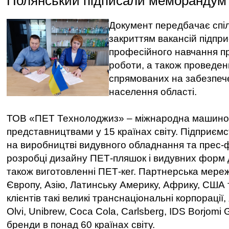
Полянський підписали меморандум 
Документ передбачає спі
закриттям вакансій підпри
професійного навчання пр
роботи, а також проведенн
спрямованих на забезпеч
населення області.
ТОВ «ПЕТ Технолоджиз» – міжнародна машиноб
представництвами у 15 країнах світу. Підприємс
на виробництві видувного обладнання та прес-
розробці дизайну ПЕТ-пляшок і видувних форм д
також виготовленні ПЕТ-кег. Партнерська мере
Європу, Азію, Латинську Америку, Африку, США 
клієнтів такі великі транснаціональні корпорації,
Olvi, Unibrew, Coca Cola, Carlsberg, IDS Borjomi 
бренди в понад 60 країнах світу.