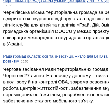
Чернігівська громада стала учасницею проєкту літніх клуб
17:17
Чернігівська міська територіальна громада за 
відкритого конкурсного відбору стала однією з
літніх клубів для дітей та підлітків «Грай. Дій. З
громадська організація DOCCU у межах проєкту 
співпраці з міжнародною неурядовою організаціє
в Україні.
Рада громад області: освіта, інвестиції, житло для ВПО та
розвитку
16:55
Чергове засідання Ради територіальних громад 
Чернігові 27 липня. На порядку денному – низка
в полі зору й на контролі ОВА, зокрема освоєння
робота центрів життєстійкості, забезпечення вн
переміщених осіб житлом, розроблення інвестиц
забезпечення сталого мобільного зв’язку.