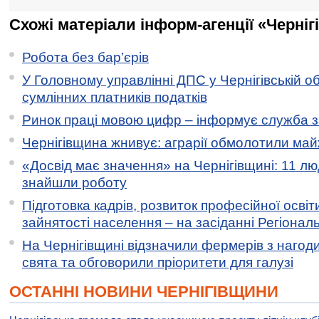
Схожі матеріали інформ-агенції «Черніг
Робота без бар’єрів
У Головному управлінні ДПС у Чернігівській о
сумлінних платників податків
Ринок праці мовою цифр – інформує служба з
Чернігівщина жнивує: аграрії обмолотили майж
«Досвід має значення» на Чернігівщині: 11 лю
знайшли роботу
Підготовка кадрів, розвиток професійної освіт
зайнятості населення – на засіданні Регіонал
На Чернігівщині відзначили фермерів з нагод
свята та обговорили пріоритети для галузі
ОСТАННІ НОВИНИ ЧЕРНІГІВЩИНИ