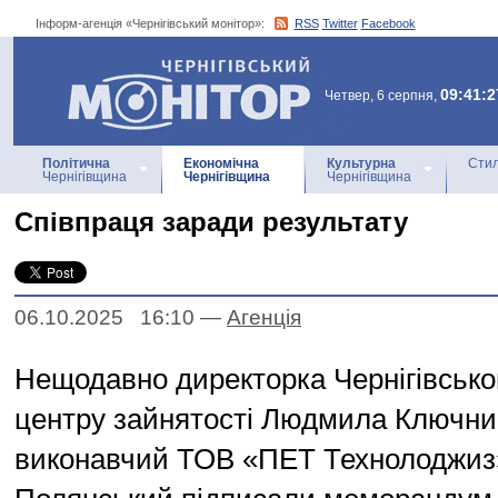
Інформ-агенція «Чернігівський монітор»:
RSS
Twitter
Facebook
Інформ-агенція
«Чернігівський монітор»
09:41:2
Четвер, 6 серпня,
Політична
Економічна
Культурна
Стил
Чернігівщина
Чернігівщина
Чернігівщина
Співпраця заради результату
06.10.2025 16:10
—
Агенцiя
Нещодавно директорка Чернігівсько
центру зайнятості Людмила Ключни
виконавчий ТОВ «ПЕТ Технолоджиз