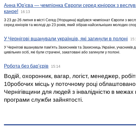
Анна Юр'єва — чемпіонка Європи серед юніорок з веслув
каное!
16:13
З 23 до 26 липня в місті Сегед (Угорщина) відбувся чемпіонат Європи з вес
серед юніорів та молоді до 23 років, який зібрав найсильніших молодих спо
У Чернігові вшанували українців, які загинули в полоні
15:
У Чернігові вшанували пам’ять Захисників та Захисниць України, учасників
цивільних осіб, які були страчені, закатовані або загинули у полоні.
Робота без бар’єрів
15:14
Водій, охоронник, вагар, логіст, менеджер, робі
10робочих місць у поточному році облаштован
Чернігівщини для людей з інвалідністю в межах
програми служби зайнятості.