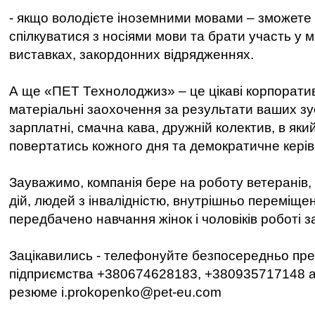
- якщо володієте іноземними мовами – зможете 
спілкуватися з носіями мови та брати участь у 
виставках, закордонних відрядженнях.
А ще «ПЕТ Технолоджиз» – це цікаві корпоратив
матеріальні заохочення за результати ваших зу
зарплатні, смачна кава, дружній колектив, в як
повертатись кожного дня та демократичне керів
Зауважимо, компанія бере на роботу ветеранів,
дій, людей з інвалідністю, внутрішньо переміщен
передбачено навчання жінок і чоловіків роботі 
Зацікавились - телефонуйте безпосередньо пр
підприємства +380674628183, +380935717148 а
резюме i.prokopenko@pet-eu.com