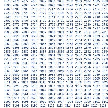
2675
2676
2677
2678
2679
2680
2681
2682
2683
2684
2685
268
2691
2692
2693
2694
2695
2696
2697
2698
2699
2700
2701
270
2707
2708
2709
2710
2711
2712
2713
2714
2715
2716
2717
271
2723
2724
2725
2726
2727
2728
2729
2730
2731
2732
2733
273
2739
2740
2741
2742
2743
2744
2745
2746
2747
2748
2749
275
2755
2756
2757
2758
2759
2760
2761
2762
2763
2764
2765
276
2771
2772
2773
2774
2775
2776
2777
2778
2779
2780
2781
278
2787
2788
2789
2790
2791
2792
2793
2794
2795
2796
2797
279
2803
2804
2805
2806
2807
2808
2809
2810
2811
2812
2813
281
2819
2820
2821
2822
2823
2824
2825
2826
2827
2828
2829
283
2835
2836
2837
2838
2839
2840
2841
2842
2843
2844
2845
284
2851
2852
2853
2854
2855
2856
2857
2858
2859
2860
2861
286
2867
2868
2869
2870
2871
2872
2873
2874
2875
2876
2877
287
2883
2884
2885
2886
2887
2888
2889
2890
2891
2892
2893
289
2899
2900
2901
2902
2903
2904
2905
2906
2907
2908
2909
291
2915
2916
2917
2918
2919
2920
2921
2922
2923
2924
2925
292
2931
2932
2933
2934
2935
2936
2937
2938
2939
2940
2941
294
2947
2948
2949
2950
2951
2952
2953
2954
2955
2956
2957
295
2963
2964
2965
2966
2967
2968
2969
2970
2971
2972
2973
297
2979
2980
2981
2982
2983
2984
2985
2986
2987
2988
2989
299
2995
2996
2997
2998
2999
3000
3001
3002
3003
3004
3005
300
3011
3012
3013
3014
3015
3016
3017
3018
3019
3020
3021
302
3027
3028
3029
3030
3031
3032
3033
3034
3035
3036
3037
303
3043
3044
3045
3046
3047
3048
3049
3050
3051
3052
3053
305
3059
3060
3061
3062
3063
3064
3065
3066
3067
3068
3069
307
3075
3076
3077
3078
3079
3080
3081
3082
3083
3084
3085
308
3091
3092
3093
3094
3095
3096
3097
3098
3099
3100
3101
310
3107
3108
3109
3110
3111
3112
3113
3114
3115
3116
3117
3118