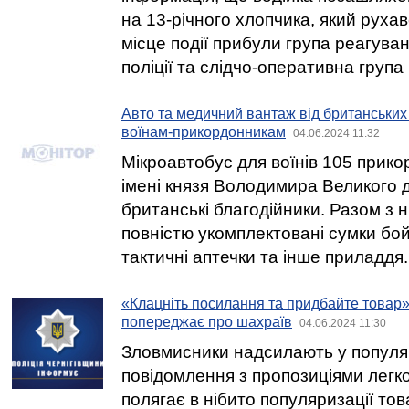
на 13-річного хлопчика, який рухав
місце події прибули група реагува
поліції та слідчо-оперативна група 
Авто та медичний вантаж від британських
воїнам-прикордонникам
04.06.2024 11:32
Мікроавтобус для воїнів 105 прико
імені князя Володимира Великого
британські благодійники. Разом з 
повністю укомплектовані сумки бо
тактичні аптечки та інше приладдя.
«Клацніть посилання та придбайте товар»:
попереджає про шахраїв
04.06.2024 11:30
Зловмисники надсилають у попул
повідомлення з пропозиціями легко
полягає в нібито популяризації тов