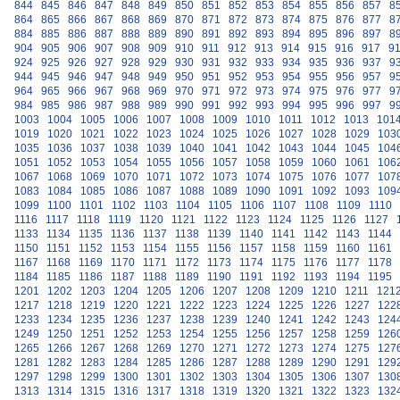
844
845
846
847
848
849
850
851
852
853
854
855
856
857
8
864
865
866
867
868
869
870
871
872
873
874
875
876
877
8
884
885
886
887
888
889
890
891
892
893
894
895
896
897
8
904
905
906
907
908
909
910
911
912
913
914
915
916
917
9
924
925
926
927
928
929
930
931
932
933
934
935
936
937
9
944
945
946
947
948
949
950
951
952
953
954
955
956
957
9
964
965
966
967
968
969
970
971
972
973
974
975
976
977
9
984
985
986
987
988
989
990
991
992
993
994
995
996
997
9
1003
1004
1005
1006
1007
1008
1009
1010
1011
1012
1013
101
1019
1020
1021
1022
1023
1024
1025
1026
1027
1028
1029
103
1035
1036
1037
1038
1039
1040
1041
1042
1043
1044
1045
104
1051
1052
1053
1054
1055
1056
1057
1058
1059
1060
1061
106
1067
1068
1069
1070
1071
1072
1073
1074
1075
1076
1077
107
1083
1084
1085
1086
1087
1088
1089
1090
1091
1092
1093
109
1099
1100
1101
1102
1103
1104
1105
1106
1107
1108
1109
1110
1116
1117
1118
1119
1120
1121
1122
1123
1124
1125
1126
1127
1133
1134
1135
1136
1137
1138
1139
1140
1141
1142
1143
1144
1150
1151
1152
1153
1154
1155
1156
1157
1158
1159
1160
1161
1167
1168
1169
1170
1171
1172
1173
1174
1175
1176
1177
1178
1184
1185
1186
1187
1188
1189
1190
1191
1192
1193
1194
1195
1201
1202
1203
1204
1205
1206
1207
1208
1209
1210
1211
121
1217
1218
1219
1220
1221
1222
1223
1224
1225
1226
1227
122
1233
1234
1235
1236
1237
1238
1239
1240
1241
1242
1243
124
1249
1250
1251
1252
1253
1254
1255
1256
1257
1258
1259
126
1265
1266
1267
1268
1269
1270
1271
1272
1273
1274
1275
127
1281
1282
1283
1284
1285
1286
1287
1288
1289
1290
1291
129
1297
1298
1299
1300
1301
1302
1303
1304
1305
1306
1307
130
1313
1314
1315
1316
1317
1318
1319
1320
1321
1322
1323
132