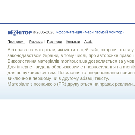
© 2005-2026
Інформ-агенція «Чернігівський монітор»
Про проект
|
Реклама
|
Партнери
|
Контакти
|
Архів
Всі права на матеріали, які містить цей сайт, охороняються у 
законодавством України, в тому числі, про авторське право і 
Використання матерiалiв monitor.cn.ua дозволяється за умов
Для iнтернет-видань обов'язковим є гiперпосилання на monito
для пошукових систем. Посилання та гіперпосилання повинні
виключно в першому чи в другому абзаці тексту.
Матеріали з позначкою (PR) друкуються на правах реклами..