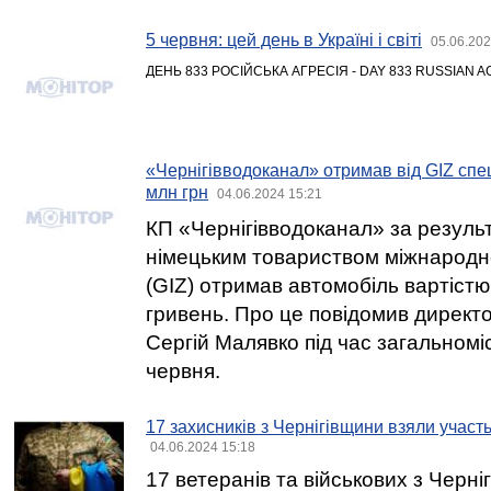
5 червня: цей день в Україні і світі
05.06.202
ДЕНЬ 833 РОСІЙСЬКА АГРЕСІЯ - DAY 833 RUSSIAN 
«Чернігівводоканал» отримав від GIZ спе
млн грн
04.06.2024 15:21
КП «Чернігівводоканал» за результ
німецьким товариством міжнародно
(GIZ) отримав автомобіль вартістю
гривень. Про це повідомив директ
Сергій Малявко під час загальномі
червня.
17 захисників з Чернігівщини взяли участь
04.06.2024 15:18
17 ветеранів та військових з Черні