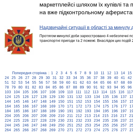
маркетплейсі шляхом їх купівлі та
на вже підконтрольному аферистам
Надзвичайні ситуації в області за минулу 
Протягом минулої доби зареєстровано 4 небезпечні под
транспортні пригоди та 2 пожежі. Внаслідок цих подій
Попередня сторінка
|
1
2
3
4
5
6
7
8
9
10
11
12
13
14
15
24
25
26
27
28
29
30
31
32
33
34
35
36
37
38
39
40
41
42
51
52
53
54
55
56
57
58
59
60
61
62
63
64
65
66
67
68
69
78
79
80
81
82
83
84
85
86
87
88
89
90
91
92
93
94
95
96
103
104
105
106
107
108
109
110
111
112
113
114
115
116
117
124
125
126
127
128
129
130
131
132
133
134
135
136
137
1
144
145
146
147
148
149
150
151
152
153
154
155
156
157
1
164
165
166
167
168
169
170
171
172
173
174
175
176
177
1
184
185
186
187
188
189
190
191
192
193
194
195
196
197
1
204
205
206
207
208
209
210
211
212
213
214
215
216
217
2
224
225
226
227
228
229
230
231
232
233
234
235
236
237
2
244
245
246
247
248
249
250
251
252
253
254
255
256
257
2
264
265
266
267
268
269
270
271
272
273
274
275
276
277
2