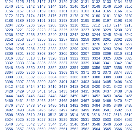
3124
3125
3126
3127
3128
3129
3130
3131
3132
3133
3134
313
3140
3141
3142
3143
3144
3145
3146
3147
3148
3149
3150
315
3156
3157
3158
3159
3160
3161
3162
3163
3164
3165
3166
316
3172
3173
3174
3175
3176
3177
3178
3179
3180
3181
3182
318
3188
3189
3190
3191
3192
3193
3194
3195
3196
3197
3198
319
3204
3205
3206
3207
3208
3209
3210
3211
3212
3213
3214
321
3220
3221
3222
3223
3224
3225
3226
3227
3228
3229
3230
323
3236
3237
3238
3239
3240
3241
3242
3243
3244
3245
3246
324
3252
3253
3254
3255
3256
3257
3258
3259
3260
3261
3262
326
3268
3269
3270
3271
3272
3273
3274
3275
3276
3277
3278
327
3284
3285
3286
3287
3288
3289
3290
3291
3292
3293
3294
329
3300
3301
3302
3303
3304
3305
3306
3307
3308
3309
3310
331
3316
3317
3318
3319
3320
3321
3322
3323
3324
3325
3326
332
3332
3333
3334
3335
3336
3337
3338
3339
3340
3341
3342
334
3348
3349
3350
3351
3352
3353
3354
3355
3356
3357
3358
335
3364
3365
3366
3367
3368
3369
3370
3371
3372
3373
3374
337
3380
3381
3382
3383
3384
3385
3386
3387
3388
3389
3390
339
3396
3397
3398
3399
3400
3401
3402
3403
3404
3405
3406
340
3412
3413
3414
3415
3416
3417
3418
3419
3420
3421
3422
342
3428
3429
3430
3431
3432
3433
3434
3435
3436
3437
3438
343
3444
3445
3446
3447
3448
3449
3450
3451
3452
3453
3454
345
3460
3461
3462
3463
3464
3465
3466
3467
3468
3469
3470
347
3476
3477
3478
3479
3480
3481
3482
3483
3484
3485
3486
348
3492
3493
3494
3495
3496
3497
3498
3499
3500
3501
3502
350
3508
3509
3510
3511
3512
3513
3514
3515
3516
3517
3518
351
3524
3525
3526
3527
3528
3529
3530
3531
3532
3533
3534
353
3540
3541
3542
3543
3544
3545
3546
3547
3548
3549
3550
355
3556
3557
3558
3559
3560
3561
3562
3563
3564
3565
3566
356