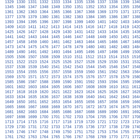
1329
1330
1331
1332
1333
1334
1335
1336
1337
1338
1339
134
1345
1346
1347
1348
1349
1350
1351
1352
1353
1354
1355
135
1361
1362
1363
1364
1365
1366
1367
1368
1369
1370
1371
137
1377
1378
1379
1380
1381
1382
1383
1384
1385
1386
1387
138
1393
1394
1395
1396
1397
1398
1399
1400
1401
1402
1403
140
1409
1410
1411
1412
1413
1414
1415
1416
1417
1418
1419
142
1425
1426
1427
1428
1429
1430
1431
1432
1433
1434
1435
143
1441
1442
1443
1444
1445
1446
1447
1448
1449
1450
1451
145
1457
1458
1459
1460
1461
1462
1463
1464
1465
1466
1467
146
1473
1474
1475
1476
1477
1478
1479
1480
1481
1482
1483
148
1489
1490
1491
1492
1493
1494
1495
1496
1497
1498
1499
150
1505
1506
1507
1508
1509
1510
1511
1512
1513
1514
1515
151
1521
1522
1523
1524
1525
1526
1527
1528
1529
1530
1531
153
1537
1538
1539
1540
1541
1542
1543
1544
1545
1546
1547
154
1553
1554
1555
1556
1557
1558
1559
1560
1561
1562
1563
156
1569
1570
1571
1572
1573
1574
1575
1576
1577
1578
1579
158
1585
1586
1587
1588
1589
1590
1591
1592
1593
1594
1595
159
1601
1602
1603
1604
1605
1606
1607
1608
1609
1610
1611
161
1617
1618
1619
1620
1621
1622
1623
1624
1625
1626
1627
162
1633
1634
1635
1636
1637
1638
1639
1640
1641
1642
1643
164
1649
1650
1651
1652
1653
1654
1655
1656
1657
1658
1659
166
1665
1666
1667
1668
1669
1670
1671
1672
1673
1674
1675
167
1681
1682
1683
1684
1685
1686
1687
1688
1689
1690
1691
169
1697
1698
1699
1700
1701
1702
1703
1704
1705
1706
1707
170
1713
1714
1715
1716
1717
1718
1719
1720
1721
1722
1723
172
1729
1730
1731
1732
1733
1734
1735
1736
1737
1738
1739
174
1745
1746
1747
1748
1749
1750
1751
1752
1753
1754
1755
175
1761
1762
1763
1764
1765
1766
1767
1768
1769
1770
1771
177