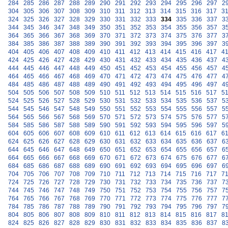
284
285
286
287
288
289
290
291
292
293
294
295
296
297
2
304
305
306
307
308
309
310
311
312
313
314
315
316
317
3
324
325
326
327
328
329
330
331
332
333
334
335
336
337
3
344
345
346
347
348
349
350
351
352
353
354
355
356
357
3
364
365
366
367
368
369
370
371
372
373
374
375
376
377
3
384
385
386
387
388
389
390
391
392
393
394
395
396
397
3
404
405
406
407
408
409
410
411
412
413
414
415
416
417
4
424
425
426
427
428
429
430
431
432
433
434
435
436
437
4
444
445
446
447
448
449
450
451
452
453
454
455
456
457
4
464
465
466
467
468
469
470
471
472
473
474
475
476
477
4
484
485
486
487
488
489
490
491
492
493
494
495
496
497
4
504
505
506
507
508
509
510
511
512
513
514
515
516
517
5
524
525
526
527
528
529
530
531
532
533
534
535
536
537
5
544
545
546
547
548
549
550
551
552
553
554
555
556
557
5
564
565
566
567
568
569
570
571
572
573
574
575
576
577
5
584
585
586
587
588
589
590
591
592
593
594
595
596
597
5
604
605
606
607
608
609
610
611
612
613
614
615
616
617
6
624
625
626
627
628
629
630
631
632
633
634
635
636
637
6
644
645
646
647
648
649
650
651
652
653
654
655
656
657
6
664
665
666
667
668
669
670
671
672
673
674
675
676
677
6
684
685
686
687
688
689
690
691
692
693
694
695
696
697
6
704
705
706
707
708
709
710
711
712
713
714
715
716
717
7
724
725
726
727
728
729
730
731
732
733
734
735
736
737
7
744
745
746
747
748
749
750
751
752
753
754
755
756
757
7
764
765
766
767
768
769
770
771
772
773
774
775
776
777
7
784
785
786
787
788
789
790
791
792
793
794
795
796
797
7
804
805
806
807
808
809
810
811
812
813
814
815
816
817
8
824
825
826
827
828
829
830
831
832
833
834
835
836
837
8