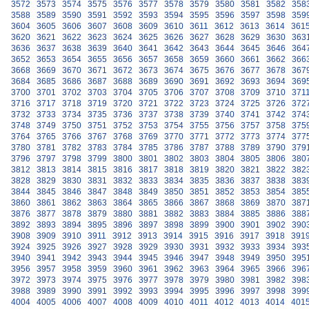
3572
3573
3574
3575
3576
3577
3578
3579
3580
3581
3582
358
3588
3589
3590
3591
3592
3593
3594
3595
3596
3597
3598
359
3604
3605
3606
3607
3608
3609
3610
3611
3612
3613
3614
361
3620
3621
3622
3623
3624
3625
3626
3627
3628
3629
3630
363
3636
3637
3638
3639
3640
3641
3642
3643
3644
3645
3646
364
3652
3653
3654
3655
3656
3657
3658
3659
3660
3661
3662
366
3668
3669
3670
3671
3672
3673
3674
3675
3676
3677
3678
367
3684
3685
3686
3687
3688
3689
3690
3691
3692
3693
3694
369
3700
3701
3702
3703
3704
3705
3706
3707
3708
3709
3710
371
3716
3717
3718
3719
3720
3721
3722
3723
3724
3725
3726
372
3732
3733
3734
3735
3736
3737
3738
3739
3740
3741
3742
374
3748
3749
3750
3751
3752
3753
3754
3755
3756
3757
3758
375
3764
3765
3766
3767
3768
3769
3770
3771
3772
3773
3774
377
3780
3781
3782
3783
3784
3785
3786
3787
3788
3789
3790
379
3796
3797
3798
3799
3800
3801
3802
3803
3804
3805
3806
380
3812
3813
3814
3815
3816
3817
3818
3819
3820
3821
3822
382
3828
3829
3830
3831
3832
3833
3834
3835
3836
3837
3838
383
3844
3845
3846
3847
3848
3849
3850
3851
3852
3853
3854
385
3860
3861
3862
3863
3864
3865
3866
3867
3868
3869
3870
387
3876
3877
3878
3879
3880
3881
3882
3883
3884
3885
3886
388
3892
3893
3894
3895
3896
3897
3898
3899
3900
3901
3902
390
3908
3909
3910
3911
3912
3913
3914
3915
3916
3917
3918
391
3924
3925
3926
3927
3928
3929
3930
3931
3932
3933
3934
393
3940
3941
3942
3943
3944
3945
3946
3947
3948
3949
3950
395
3956
3957
3958
3959
3960
3961
3962
3963
3964
3965
3966
396
3972
3973
3974
3975
3976
3977
3978
3979
3980
3981
3982
398
3988
3989
3990
3991
3992
3993
3994
3995
3996
3997
3998
399
4004
4005
4006
4007
4008
4009
4010
4011
4012
4013
4014
401