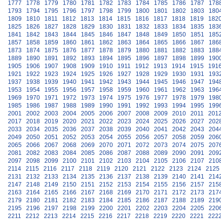
1777
1778
1779
1780
1781
1782
1783
1784
1785
1786
1787
178
1793
1794
1795
1796
1797
1798
1799
1800
1801
1802
1803
180
1809
1810
1811
1812
1813
1814
1815
1816
1817
1818
1819
182
1825
1826
1827
1828
1829
1830
1831
1832
1833
1834
1835
183
1841
1842
1843
1844
1845
1846
1847
1848
1849
1850
1851
185
1857
1858
1859
1860
1861
1862
1863
1864
1865
1866
1867
186
1873
1874
1875
1876
1877
1878
1879
1880
1881
1882
1883
188
1889
1890
1891
1892
1893
1894
1895
1896
1897
1898
1899
190
1905
1906
1907
1908
1909
1910
1911
1912
1913
1914
1915
191
1921
1922
1923
1924
1925
1926
1927
1928
1929
1930
1931
193
1937
1938
1939
1940
1941
1942
1943
1944
1945
1946
1947
194
1953
1954
1955
1956
1957
1958
1959
1960
1961
1962
1963
196
1969
1970
1971
1972
1973
1974
1975
1976
1977
1978
1979
198
1985
1986
1987
1988
1989
1990
1991
1992
1993
1994
1995
199
2001
2002
2003
2004
2005
2006
2007
2008
2009
2010
2011
201
2017
2018
2019
2020
2021
2022
2023
2024
2025
2026
2027
202
2033
2034
2035
2036
2037
2038
2039
2040
2041
2042
2043
204
2049
2050
2051
2052
2053
2054
2055
2056
2057
2058
2059
206
2065
2066
2067
2068
2069
2070
2071
2072
2073
2074
2075
207
2081
2082
2083
2084
2085
2086
2087
2088
2089
2090
2091
209
2097
2098
2099
2100
2101
2102
2103
2104
2105
2106
2107
210
2114
2115
2116
2117
2118
2119
2120
2121
2122
2123
2124
2125
2131
2132
2133
2134
2135
2136
2137
2138
2139
2140
2141
214
2147
2148
2149
2150
2151
2152
2153
2154
2155
2156
2157
215
2163
2164
2165
2166
2167
2168
2169
2170
2171
2172
2173
217
2179
2180
2181
2182
2183
2184
2185
2186
2187
2188
2189
219
2195
2196
2197
2198
2199
2200
2201
2202
2203
2204
2205
220
2211
2212
2213
2214
2215
2216
2217
2218
2219
2220
2221
222