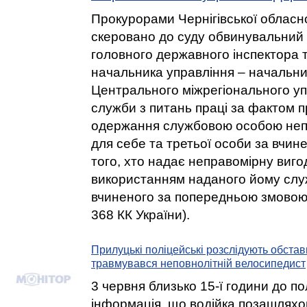
Прокурорами Чернігівської обласн
скеровано до суду обвинувальний 
головного державного інспектора 
начальника управління – начальник
Центрального міжрегіонального у
служби з питань праці за фактом 
одержання службовою особою неп
для себе та третьої особи за вчин
того, хто надає неправомірну вигод
використанням наданого йому слу
вчиненого за попередньою змовою г
368 КК України).
Прилуцькі поліцейські розслідують обстав
травмувався неповнолітній велосипедист
3 червня близько 15-ї години до по
інформація, що водійка позашляхо