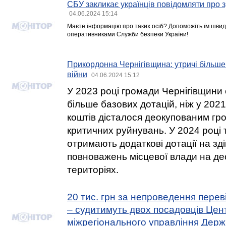
СБУ закликає українців повідомляти про з
04.06.2024 15:14
Маєте інформацію про таких осіб? Допоможіть їм швид
оперативниками Служби безпеки України!
Прикордонна Чернігівщина: утричі більше 
війни
04.06.2024 15:12
У 2023 році громади Чернігівщини 
більше базових дотацій, ніж у 202
коштів дісталося деокупованим гро
критичних руйнувань. У 2024 році
отримають додаткові дотації на зд
повноважень місцевої влади на д
територіях.
20 тис. грн за непроведення перев
– судитимуть двох посадовців Цен
міжрегіонального управління Держ