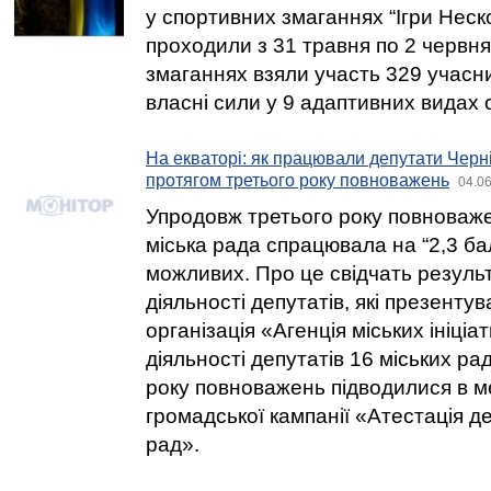
у спортивних змаганнях “Ігри Неско
проходили з 31 травня по 2 червня 
змаганнях взяли участь 329 учасни
власні сили у 9 адаптивних видах 
На екваторі: як працювали депутати Черніг
протягом третього року повноважень
04.06
Упродовж третього року повноваже
міська рада спрацювала на “2,3 бал
можливих. Про це свідчать резуль
діяльності депутатів, які презенту
організація «Агенція міських ініціа
діяльності депутатів 16 міських ра
року повноважень підводилися в м
громадської кампанії «Атестація д
рад».