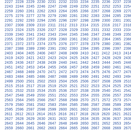
2227
2228
2229
2230
2231
2232
2233
2234
2235
2236
2237
223
2243
2244
2245
2246
2247
2248
2249
2250
2251
2252
2253
225
2259
2260
2261
2262
2263
2264
2265
2266
2267
2268
2269
227
2275
2276
2277
2278
2279
2280
2281
2282
2283
2284
2285
228
2291
2292
2293
2294
2295
2296
2297
2298
2299
2300
2301
230
2307
2308
2309
2310
2311
2312
2313
2314
2315
2316
2317
231
2323
2324
2325
2326
2327
2328
2329
2330
2331
2332
2333
233
2339
2340
2341
2342
2343
2344
2345
2346
2347
2348
2349
235
2355
2356
2357
2358
2359
2360
2361
2362
2363
2364
2365
236
2371
2372
2373
2374
2375
2376
2377
2378
2379
2380
2381
238
2387
2388
2389
2390
2391
2392
2393
2394
2395
2396
2397
239
2403
2404
2405
2406
2407
2408
2409
2410
2411
2412
2413
241
2419
2420
2421
2422
2423
2424
2425
2426
2427
2428
2429
243
2435
2436
2437
2438
2439
2440
2441
2442
2443
2444
2445
244
2451
2452
2453
2454
2455
2456
2457
2458
2459
2460
2461
246
2467
2468
2469
2470
2471
2472
2473
2474
2475
2476
2477
247
2483
2484
2485
2486
2487
2488
2489
2490
2491
2492
2493
249
2499
2500
2501
2502
2503
2504
2505
2506
2507
2508
2509
251
2515
2516
2517
2518
2519
2520
2521
2522
2523
2524
2525
252
2531
2532
2533
2534
2535
2536
2537
2538
2539
2540
2541
254
2547
2548
2549
2550
2551
2552
2553
2554
2555
2556
2557
255
2563
2564
2565
2566
2567
2568
2569
2570
2571
2572
2573
257
2579
2580
2581
2582
2583
2584
2585
2586
2587
2588
2589
259
2595
2596
2597
2598
2599
2600
2601
2602
2603
2604
2605
260
2611
2612
2613
2614
2615
2616
2617
2618
2619
2620
2621
262
2627
2628
2629
2630
2631
2632
2633
2634
2635
2636
2637
263
2643
2644
2645
2646
2647
2648
2649
2650
2651
2652
2653
265
2659
2660
2661
2662
2663
2664
2665
2666
2667
2668
2669
267