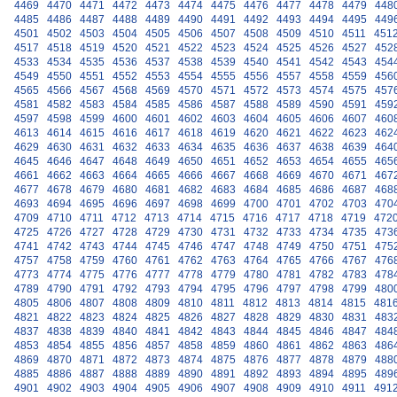
4469
4470
4471
4472
4473
4474
4475
4476
4477
4478
4479
448
4485
4486
4487
4488
4489
4490
4491
4492
4493
4494
4495
449
4501
4502
4503
4504
4505
4506
4507
4508
4509
4510
4511
451
4517
4518
4519
4520
4521
4522
4523
4524
4525
4526
4527
452
4533
4534
4535
4536
4537
4538
4539
4540
4541
4542
4543
454
4549
4550
4551
4552
4553
4554
4555
4556
4557
4558
4559
456
4565
4566
4567
4568
4569
4570
4571
4572
4573
4574
4575
457
4581
4582
4583
4584
4585
4586
4587
4588
4589
4590
4591
459
4597
4598
4599
4600
4601
4602
4603
4604
4605
4606
4607
460
4613
4614
4615
4616
4617
4618
4619
4620
4621
4622
4623
462
4629
4630
4631
4632
4633
4634
4635
4636
4637
4638
4639
464
4645
4646
4647
4648
4649
4650
4651
4652
4653
4654
4655
465
4661
4662
4663
4664
4665
4666
4667
4668
4669
4670
4671
467
4677
4678
4679
4680
4681
4682
4683
4684
4685
4686
4687
468
4693
4694
4695
4696
4697
4698
4699
4700
4701
4702
4703
470
4709
4710
4711
4712
4713
4714
4715
4716
4717
4718
4719
472
4725
4726
4727
4728
4729
4730
4731
4732
4733
4734
4735
473
4741
4742
4743
4744
4745
4746
4747
4748
4749
4750
4751
475
4757
4758
4759
4760
4761
4762
4763
4764
4765
4766
4767
476
4773
4774
4775
4776
4777
4778
4779
4780
4781
4782
4783
478
4789
4790
4791
4792
4793
4794
4795
4796
4797
4798
4799
480
4805
4806
4807
4808
4809
4810
4811
4812
4813
4814
4815
481
4821
4822
4823
4824
4825
4826
4827
4828
4829
4830
4831
483
4837
4838
4839
4840
4841
4842
4843
4844
4845
4846
4847
484
4853
4854
4855
4856
4857
4858
4859
4860
4861
4862
4863
486
4869
4870
4871
4872
4873
4874
4875
4876
4877
4878
4879
488
4885
4886
4887
4888
4889
4890
4891
4892
4893
4894
4895
489
4901
4902
4903
4904
4905
4906
4907
4908
4909
4910
4911
491