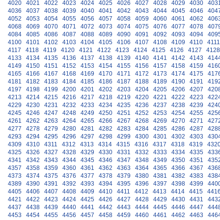
4020
4021
4022
4023
4024
4025
4026
4027
4028
4029
4030
403
4036
4037
4038
4039
4040
4041
4042
4043
4044
4045
4046
404
4052
4053
4054
4055
4056
4057
4058
4059
4060
4061
4062
406
4068
4069
4070
4071
4072
4073
4074
4075
4076
4077
4078
407
4084
4085
4086
4087
4088
4089
4090
4091
4092
4093
4094
409
4100
4101
4102
4103
4104
4105
4106
4107
4108
4109
4110
4111
4117
4118
4119
4120
4121
4122
4123
4124
4125
4126
4127
4128
4133
4134
4135
4136
4137
4138
4139
4140
4141
4142
4143
414
4149
4150
4151
4152
4153
4154
4155
4156
4157
4158
4159
416
4165
4166
4167
4168
4169
4170
4171
4172
4173
4174
4175
417
4181
4182
4183
4184
4185
4186
4187
4188
4189
4190
4191
419
4197
4198
4199
4200
4201
4202
4203
4204
4205
4206
4207
420
4213
4214
4215
4216
4217
4218
4219
4220
4221
4222
4223
422
4229
4230
4231
4232
4233
4234
4235
4236
4237
4238
4239
424
4245
4246
4247
4248
4249
4250
4251
4252
4253
4254
4255
425
4261
4262
4263
4264
4265
4266
4267
4268
4269
4270
4271
427
4277
4278
4279
4280
4281
4282
4283
4284
4285
4286
4287
428
4293
4294
4295
4296
4297
4298
4299
4300
4301
4302
4303
430
4309
4310
4311
4312
4313
4314
4315
4316
4317
4318
4319
432
4325
4326
4327
4328
4329
4330
4331
4332
4333
4334
4335
433
4341
4342
4343
4344
4345
4346
4347
4348
4349
4350
4351
435
4357
4358
4359
4360
4361
4362
4363
4364
4365
4366
4367
436
4373
4374
4375
4376
4377
4378
4379
4380
4381
4382
4383
438
4389
4390
4391
4392
4393
4394
4395
4396
4397
4398
4399
440
4405
4406
4407
4408
4409
4410
4411
4412
4413
4414
4415
441
4421
4422
4423
4424
4425
4426
4427
4428
4429
4430
4431
443
4437
4438
4439
4440
4441
4442
4443
4444
4445
4446
4447
444
4453
4454
4455
4456
4457
4458
4459
4460
4461
4462
4463
446