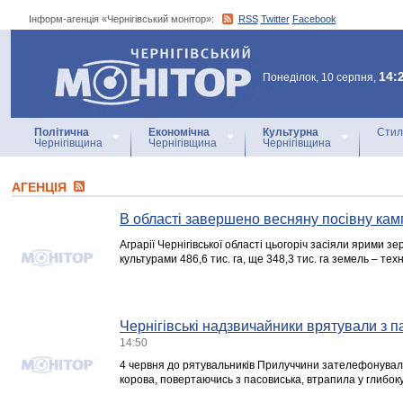
Інформ-агенція «Чернігівський монітор»:
RSS
Twitter
Facebook
Інформ-агенція
«Чернігівський монітор»
14:
Понеділок, 10 серпня,
Політична
Економічна
Культурна
Стил
Чернігівщина
Чернігівщина
Чернігівщина
АГЕНЦIЯ
В області завершено весняну посівну кам
Аграрії Чернігівської області цьогоріч засіяли ярими 
культурами 486,6 тис. га, ще 348,3 тис. га земель – тех
Чернігівські надзвичайники врятували з п
14:50
4 червня до рятувальників Прилуччини зателефонувала 
корова, повертаючись з пасовиська, втрапила у глибоку