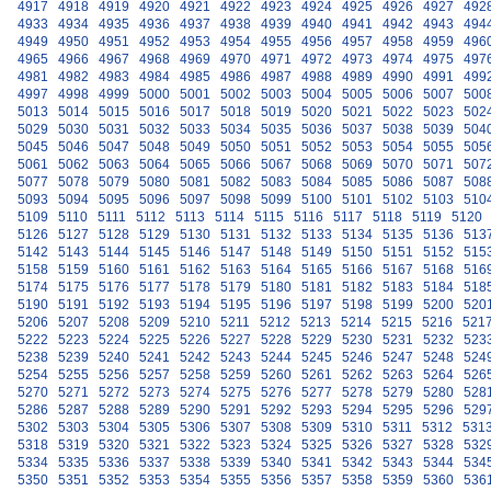
4917
4918
4919
4920
4921
4922
4923
4924
4925
4926
4927
492
4933
4934
4935
4936
4937
4938
4939
4940
4941
4942
4943
494
4949
4950
4951
4952
4953
4954
4955
4956
4957
4958
4959
496
4965
4966
4967
4968
4969
4970
4971
4972
4973
4974
4975
497
4981
4982
4983
4984
4985
4986
4987
4988
4989
4990
4991
499
4997
4998
4999
5000
5001
5002
5003
5004
5005
5006
5007
500
5013
5014
5015
5016
5017
5018
5019
5020
5021
5022
5023
502
5029
5030
5031
5032
5033
5034
5035
5036
5037
5038
5039
504
5045
5046
5047
5048
5049
5050
5051
5052
5053
5054
5055
505
5061
5062
5063
5064
5065
5066
5067
5068
5069
5070
5071
507
5077
5078
5079
5080
5081
5082
5083
5084
5085
5086
5087
508
5093
5094
5095
5096
5097
5098
5099
5100
5101
5102
5103
510
5109
5110
5111
5112
5113
5114
5115
5116
5117
5118
5119
5120
5126
5127
5128
5129
5130
5131
5132
5133
5134
5135
5136
513
5142
5143
5144
5145
5146
5147
5148
5149
5150
5151
5152
515
5158
5159
5160
5161
5162
5163
5164
5165
5166
5167
5168
516
5174
5175
5176
5177
5178
5179
5180
5181
5182
5183
5184
518
5190
5191
5192
5193
5194
5195
5196
5197
5198
5199
5200
520
5206
5207
5208
5209
5210
5211
5212
5213
5214
5215
5216
521
5222
5223
5224
5225
5226
5227
5228
5229
5230
5231
5232
523
5238
5239
5240
5241
5242
5243
5244
5245
5246
5247
5248
524
5254
5255
5256
5257
5258
5259
5260
5261
5262
5263
5264
526
5270
5271
5272
5273
5274
5275
5276
5277
5278
5279
5280
528
5286
5287
5288
5289
5290
5291
5292
5293
5294
5295
5296
529
5302
5303
5304
5305
5306
5307
5308
5309
5310
5311
5312
531
5318
5319
5320
5321
5322
5323
5324
5325
5326
5327
5328
532
5334
5335
5336
5337
5338
5339
5340
5341
5342
5343
5344
534
5350
5351
5352
5353
5354
5355
5356
5357
5358
5359
5360
536