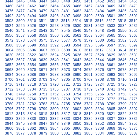
3444
3445
3446
3447
3448
3449
3450
3451
3452
3453
3454
345
3460
3461
3462
3463
3464
3465
3466
3467
3468
3469
3470
347
3476
3477
3478
3479
3480
3481
3482
3483
3484
3485
3486
348
3492
3493
3494
3495
3496
3497
3498
3499
3500
3501
3502
350
3508
3509
3510
3511
3512
3513
3514
3515
3516
3517
3518
351
3524
3525
3526
3527
3528
3529
3530
3531
3532
3533
3534
353
3540
3541
3542
3543
3544
3545
3546
3547
3548
3549
3550
355
3556
3557
3558
3559
3560
3561
3562
3563
3564
3565
3566
356
3572
3573
3574
3575
3576
3577
3578
3579
3580
3581
3582
358
3588
3589
3590
3591
3592
3593
3594
3595
3596
3597
3598
359
3604
3605
3606
3607
3608
3609
3610
3611
3612
3613
3614
361
3620
3621
3622
3623
3624
3625
3626
3627
3628
3629
3630
363
3636
3637
3638
3639
3640
3641
3642
3643
3644
3645
3646
364
3652
3653
3654
3655
3656
3657
3658
3659
3660
3661
3662
366
3668
3669
3670
3671
3672
3673
3674
3675
3676
3677
3678
367
3684
3685
3686
3687
3688
3689
3690
3691
3692
3693
3694
369
3700
3701
3702
3703
3704
3705
3706
3707
3708
3709
3710
371
3716
3717
3718
3719
3720
3721
3722
3723
3724
3725
3726
372
3732
3733
3734
3735
3736
3737
3738
3739
3740
3741
3742
374
3748
3749
3750
3751
3752
3753
3754
3755
3756
3757
3758
375
3764
3765
3766
3767
3768
3769
3770
3771
3772
3773
3774
377
3780
3781
3782
3783
3784
3785
3786
3787
3788
3789
3790
379
3796
3797
3798
3799
3800
3801
3802
3803
3804
3805
3806
380
3812
3813
3814
3815
3816
3817
3818
3819
3820
3821
3822
382
3828
3829
3830
3831
3832
3833
3834
3835
3836
3837
3838
383
3844
3845
3846
3847
3848
3849
3850
3851
3852
3853
3854
385
3860
3861
3862
3863
3864
3865
3866
3867
3868
3869
3870
387
3876
3877
3878
3879
3880
3881
3882
3883
3884
3885
3886
388