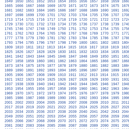
1649
1650
1651
1652
1653
1654
1655
1656
1657
1658
1659
166
1665
1666
1667
1668
1669
1670
1671
1672
1673
1674
1675
167
1681
1682
1683
1684
1685
1686
1687
1688
1689
1690
1691
169
1697
1698
1699
1700
1701
1702
1703
1704
1705
1706
1707
170
1713
1714
1715
1716
1717
1718
1719
1720
1721
1722
1723
172
1729
1730
1731
1732
1733
1734
1735
1736
1737
1738
1739
174
1745
1746
1747
1748
1749
1750
1751
1752
1753
1754
1755
175
1761
1762
1763
1764
1765
1766
1767
1768
1769
1770
1771
177
1777
1778
1779
1780
1781
1782
1783
1784
1785
1786
1787
178
1793
1794
1795
1796
1797
1798
1799
1800
1801
1802
1803
180
1809
1810
1811
1812
1813
1814
1815
1816
1817
1818
1819
182
1825
1826
1827
1828
1829
1830
1831
1832
1833
1834
1835
183
1841
1842
1843
1844
1845
1846
1847
1848
1849
1850
1851
185
1857
1858
1859
1860
1861
1862
1863
1864
1865
1866
1867
186
1873
1874
1875
1876
1877
1878
1879
1880
1881
1882
1883
188
1889
1890
1891
1892
1893
1894
1895
1896
1897
1898
1899
190
1905
1906
1907
1908
1909
1910
1911
1912
1913
1914
1915
191
1921
1922
1923
1924
1925
1926
1927
1928
1929
1930
1931
193
1937
1938
1939
1940
1941
1942
1943
1944
1945
1946
1947
194
1953
1954
1955
1956
1957
1958
1959
1960
1961
1962
1963
196
1969
1970
1971
1972
1973
1974
1975
1976
1977
1978
1979
198
1985
1986
1987
1988
1989
1990
1991
1992
1993
1994
1995
199
2001
2002
2003
2004
2005
2006
2007
2008
2009
2010
2011
201
2017
2018
2019
2020
2021
2022
2023
2024
2025
2026
2027
202
2033
2034
2035
2036
2037
2038
2039
2040
2041
2042
2043
204
2049
2050
2051
2052
2053
2054
2055
2056
2057
2058
2059
206
2065
2066
2067
2068
2069
2070
2071
2072
2073
2074
2075
207
2081
2082
2083
2084
2085
2086
2087
2088
2089
2090
2091
209