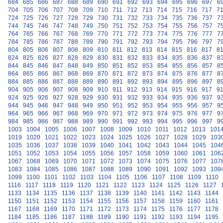
684
685
686
687
688
689
690
691
692
693
694
695
696
697
6
704
705
706
707
708
709
710
711
712
713
714
715
716
717
7
724
725
726
727
728
729
730
731
732
733
734
735
736
737
7
744
745
746
747
748
749
750
751
752
753
754
755
756
757
7
764
765
766
767
768
769
770
771
772
773
774
775
776
777
7
784
785
786
787
788
789
790
791
792
793
794
795
796
797
7
804
805
806
807
808
809
810
811
812
813
814
815
816
817
8
824
825
826
827
828
829
830
831
832
833
834
835
836
837
8
844
845
846
847
848
849
850
851
852
853
854
855
856
857
8
864
865
866
867
868
869
870
871
872
873
874
875
876
877
8
884
885
886
887
888
889
890
891
892
893
894
895
896
897
8
904
905
906
907
908
909
910
911
912
913
914
915
916
917
9
924
925
926
927
928
929
930
931
932
933
934
935
936
937
9
944
945
946
947
948
949
950
951
952
953
954
955
956
957
9
964
965
966
967
968
969
970
971
972
973
974
975
976
977
9
984
985
986
987
988
989
990
991
992
993
994
995
996
997
9
1003
1004
1005
1006
1007
1008
1009
1010
1011
1012
1013
101
1019
1020
1021
1022
1023
1024
1025
1026
1027
1028
1029
103
1035
1036
1037
1038
1039
1040
1041
1042
1043
1044
1045
104
1051
1052
1053
1054
1055
1056
1057
1058
1059
1060
1061
106
1067
1068
1069
1070
1071
1072
1073
1074
1075
1076
1077
107
1083
1084
1085
1086
1087
1088
1089
1090
1091
1092
1093
109
1099
1100
1101
1102
1103
1104
1105
1106
1107
1108
1109
1110
1116
1117
1118
1119
1120
1121
1122
1123
1124
1125
1126
1127
1133
1134
1135
1136
1137
1138
1139
1140
1141
1142
1143
1144
1150
1151
1152
1153
1154
1155
1156
1157
1158
1159
1160
1161
1167
1168
1169
1170
1171
1172
1173
1174
1175
1176
1177
1178
1184
1185
1186
1187
1188
1189
1190
1191
1192
1193
1194
1195