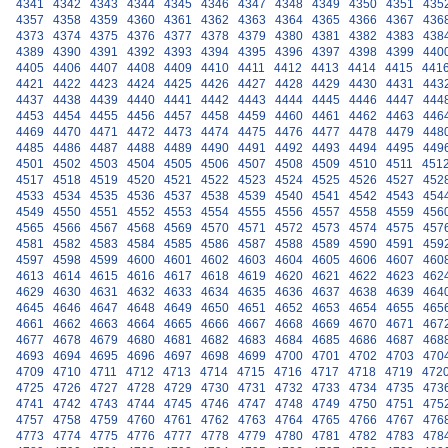
4341
4342
4343
4344
4345
4346
4347
4348
4349
4350
4351
435
4357
4358
4359
4360
4361
4362
4363
4364
4365
4366
4367
436
4373
4374
4375
4376
4377
4378
4379
4380
4381
4382
4383
438
4389
4390
4391
4392
4393
4394
4395
4396
4397
4398
4399
440
4405
4406
4407
4408
4409
4410
4411
4412
4413
4414
4415
441
4421
4422
4423
4424
4425
4426
4427
4428
4429
4430
4431
443
4437
4438
4439
4440
4441
4442
4443
4444
4445
4446
4447
444
4453
4454
4455
4456
4457
4458
4459
4460
4461
4462
4463
446
4469
4470
4471
4472
4473
4474
4475
4476
4477
4478
4479
448
4485
4486
4487
4488
4489
4490
4491
4492
4493
4494
4495
449
4501
4502
4503
4504
4505
4506
4507
4508
4509
4510
4511
451
4517
4518
4519
4520
4521
4522
4523
4524
4525
4526
4527
452
4533
4534
4535
4536
4537
4538
4539
4540
4541
4542
4543
454
4549
4550
4551
4552
4553
4554
4555
4556
4557
4558
4559
456
4565
4566
4567
4568
4569
4570
4571
4572
4573
4574
4575
457
4581
4582
4583
4584
4585
4586
4587
4588
4589
4590
4591
459
4597
4598
4599
4600
4601
4602
4603
4604
4605
4606
4607
460
4613
4614
4615
4616
4617
4618
4619
4620
4621
4622
4623
462
4629
4630
4631
4632
4633
4634
4635
4636
4637
4638
4639
464
4645
4646
4647
4648
4649
4650
4651
4652
4653
4654
4655
465
4661
4662
4663
4664
4665
4666
4667
4668
4669
4670
4671
467
4677
4678
4679
4680
4681
4682
4683
4684
4685
4686
4687
468
4693
4694
4695
4696
4697
4698
4699
4700
4701
4702
4703
470
4709
4710
4711
4712
4713
4714
4715
4716
4717
4718
4719
472
4725
4726
4727
4728
4729
4730
4731
4732
4733
4734
4735
473
4741
4742
4743
4744
4745
4746
4747
4748
4749
4750
4751
475
4757
4758
4759
4760
4761
4762
4763
4764
4765
4766
4767
476
4773
4774
4775
4776
4777
4778
4779
4780
4781
4782
4783
478