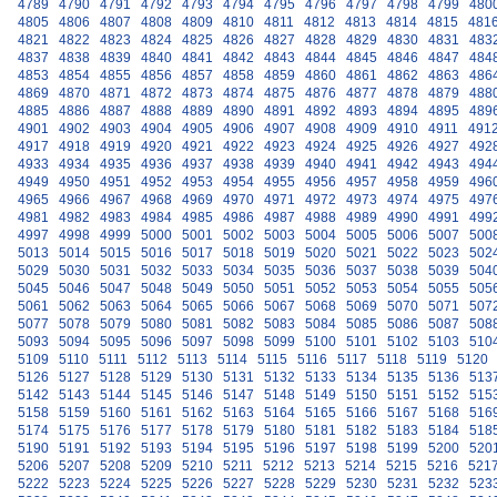
4789
4790
4791
4792
4793
4794
4795
4796
4797
4798
4799
480
4805
4806
4807
4808
4809
4810
4811
4812
4813
4814
4815
481
4821
4822
4823
4824
4825
4826
4827
4828
4829
4830
4831
483
4837
4838
4839
4840
4841
4842
4843
4844
4845
4846
4847
484
4853
4854
4855
4856
4857
4858
4859
4860
4861
4862
4863
486
4869
4870
4871
4872
4873
4874
4875
4876
4877
4878
4879
488
4885
4886
4887
4888
4889
4890
4891
4892
4893
4894
4895
489
4901
4902
4903
4904
4905
4906
4907
4908
4909
4910
4911
491
4917
4918
4919
4920
4921
4922
4923
4924
4925
4926
4927
492
4933
4934
4935
4936
4937
4938
4939
4940
4941
4942
4943
494
4949
4950
4951
4952
4953
4954
4955
4956
4957
4958
4959
496
4965
4966
4967
4968
4969
4970
4971
4972
4973
4974
4975
497
4981
4982
4983
4984
4985
4986
4987
4988
4989
4990
4991
499
4997
4998
4999
5000
5001
5002
5003
5004
5005
5006
5007
500
5013
5014
5015
5016
5017
5018
5019
5020
5021
5022
5023
502
5029
5030
5031
5032
5033
5034
5035
5036
5037
5038
5039
504
5045
5046
5047
5048
5049
5050
5051
5052
5053
5054
5055
505
5061
5062
5063
5064
5065
5066
5067
5068
5069
5070
5071
507
5077
5078
5079
5080
5081
5082
5083
5084
5085
5086
5087
508
5093
5094
5095
5096
5097
5098
5099
5100
5101
5102
5103
510
5109
5110
5111
5112
5113
5114
5115
5116
5117
5118
5119
5120
5126
5127
5128
5129
5130
5131
5132
5133
5134
5135
5136
513
5142
5143
5144
5145
5146
5147
5148
5149
5150
5151
5152
515
5158
5159
5160
5161
5162
5163
5164
5165
5166
5167
5168
516
5174
5175
5176
5177
5178
5179
5180
5181
5182
5183
5184
518
5190
5191
5192
5193
5194
5195
5196
5197
5198
5199
5200
520
5206
5207
5208
5209
5210
5211
5212
5213
5214
5215
5216
521
5222
5223
5224
5225
5226
5227
5228
5229
5230
5231
5232
523