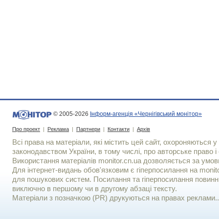
© 2005-2026
Інформ-агенція «Чернігівський монітор»
Про проект
|
Реклама
|
Партнери
|
Контакти
|
Архів
Всі права на матеріали, які містить цей сайт, охороняються у 
законодавством України, в тому числі, про авторське право і 
Використання матерiалiв monitor.cn.ua дозволяється за умов
Для iнтернет-видань обов'язковим є гiперпосилання на monito
для пошукових систем. Посилання та гіперпосилання повинні
виключно в першому чи в другому абзаці тексту.
Матеріали з позначкою (PR) друкуються на правах реклами..