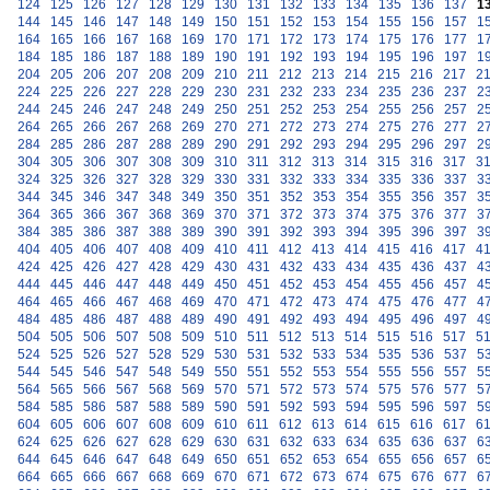
124
125
126
127
128
129
130
131
132
133
134
135
136
137
1
144
145
146
147
148
149
150
151
152
153
154
155
156
157
1
164
165
166
167
168
169
170
171
172
173
174
175
176
177
1
184
185
186
187
188
189
190
191
192
193
194
195
196
197
1
204
205
206
207
208
209
210
211
212
213
214
215
216
217
2
224
225
226
227
228
229
230
231
232
233
234
235
236
237
2
244
245
246
247
248
249
250
251
252
253
254
255
256
257
2
264
265
266
267
268
269
270
271
272
273
274
275
276
277
2
284
285
286
287
288
289
290
291
292
293
294
295
296
297
2
304
305
306
307
308
309
310
311
312
313
314
315
316
317
3
324
325
326
327
328
329
330
331
332
333
334
335
336
337
3
344
345
346
347
348
349
350
351
352
353
354
355
356
357
3
364
365
366
367
368
369
370
371
372
373
374
375
376
377
3
384
385
386
387
388
389
390
391
392
393
394
395
396
397
3
404
405
406
407
408
409
410
411
412
413
414
415
416
417
4
424
425
426
427
428
429
430
431
432
433
434
435
436
437
4
444
445
446
447
448
449
450
451
452
453
454
455
456
457
4
464
465
466
467
468
469
470
471
472
473
474
475
476
477
4
484
485
486
487
488
489
490
491
492
493
494
495
496
497
4
504
505
506
507
508
509
510
511
512
513
514
515
516
517
5
524
525
526
527
528
529
530
531
532
533
534
535
536
537
5
544
545
546
547
548
549
550
551
552
553
554
555
556
557
5
564
565
566
567
568
569
570
571
572
573
574
575
576
577
5
584
585
586
587
588
589
590
591
592
593
594
595
596
597
5
604
605
606
607
608
609
610
611
612
613
614
615
616
617
6
624
625
626
627
628
629
630
631
632
633
634
635
636
637
6
644
645
646
647
648
649
650
651
652
653
654
655
656
657
6
664
665
666
667
668
669
670
671
672
673
674
675
676
677
6