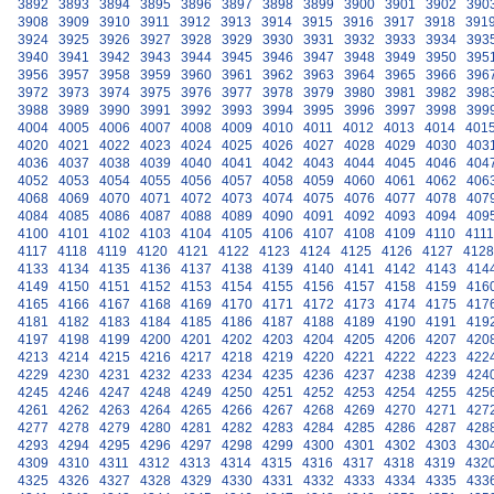
3892
3893
3894
3895
3896
3897
3898
3899
3900
3901
3902
390
3908
3909
3910
3911
3912
3913
3914
3915
3916
3917
3918
391
3924
3925
3926
3927
3928
3929
3930
3931
3932
3933
3934
393
3940
3941
3942
3943
3944
3945
3946
3947
3948
3949
3950
395
3956
3957
3958
3959
3960
3961
3962
3963
3964
3965
3966
396
3972
3973
3974
3975
3976
3977
3978
3979
3980
3981
3982
398
3988
3989
3990
3991
3992
3993
3994
3995
3996
3997
3998
399
4004
4005
4006
4007
4008
4009
4010
4011
4012
4013
4014
401
4020
4021
4022
4023
4024
4025
4026
4027
4028
4029
4030
403
4036
4037
4038
4039
4040
4041
4042
4043
4044
4045
4046
404
4052
4053
4054
4055
4056
4057
4058
4059
4060
4061
4062
406
4068
4069
4070
4071
4072
4073
4074
4075
4076
4077
4078
407
4084
4085
4086
4087
4088
4089
4090
4091
4092
4093
4094
409
4100
4101
4102
4103
4104
4105
4106
4107
4108
4109
4110
4111
4117
4118
4119
4120
4121
4122
4123
4124
4125
4126
4127
4128
4133
4134
4135
4136
4137
4138
4139
4140
4141
4142
4143
414
4149
4150
4151
4152
4153
4154
4155
4156
4157
4158
4159
416
4165
4166
4167
4168
4169
4170
4171
4172
4173
4174
4175
417
4181
4182
4183
4184
4185
4186
4187
4188
4189
4190
4191
419
4197
4198
4199
4200
4201
4202
4203
4204
4205
4206
4207
420
4213
4214
4215
4216
4217
4218
4219
4220
4221
4222
4223
422
4229
4230
4231
4232
4233
4234
4235
4236
4237
4238
4239
424
4245
4246
4247
4248
4249
4250
4251
4252
4253
4254
4255
425
4261
4262
4263
4264
4265
4266
4267
4268
4269
4270
4271
427
4277
4278
4279
4280
4281
4282
4283
4284
4285
4286
4287
428
4293
4294
4295
4296
4297
4298
4299
4300
4301
4302
4303
430
4309
4310
4311
4312
4313
4314
4315
4316
4317
4318
4319
432
4325
4326
4327
4328
4329
4330
4331
4332
4333
4334
4335
433