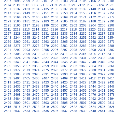
2097
2098
2099
2100
2101
2102
2103
2104
2105
2106
2107
210
2114
2115
2116
2117
2118
2119
2120
2121
2122
2123
2124
2125
2131
2132
2133
2134
2135
2136
2137
2138
2139
2140
2141
214
2147
2148
2149
2150
2151
2152
2153
2154
2155
2156
2157
215
2163
2164
2165
2166
2167
2168
2169
2170
2171
2172
2173
217
2179
2180
2181
2182
2183
2184
2185
2186
2187
2188
2189
219
2195
2196
2197
2198
2199
2200
2201
2202
2203
2204
2205
220
2211
2212
2213
2214
2215
2216
2217
2218
2219
2220
2221
222
2227
2228
2229
2230
2231
2232
2233
2234
2235
2236
2237
223
2243
2244
2245
2246
2247
2248
2249
2250
2251
2252
2253
225
2259
2260
2261
2262
2263
2264
2265
2266
2267
2268
2269
227
2275
2276
2277
2278
2279
2280
2281
2282
2283
2284
2285
228
2291
2292
2293
2294
2295
2296
2297
2298
2299
2300
2301
230
2307
2308
2309
2310
2311
2312
2313
2314
2315
2316
2317
231
2323
2324
2325
2326
2327
2328
2329
2330
2331
2332
2333
233
2339
2340
2341
2342
2343
2344
2345
2346
2347
2348
2349
235
2355
2356
2357
2358
2359
2360
2361
2362
2363
2364
2365
236
2371
2372
2373
2374
2375
2376
2377
2378
2379
2380
2381
238
2387
2388
2389
2390
2391
2392
2393
2394
2395
2396
2397
239
2403
2404
2405
2406
2407
2408
2409
2410
2411
2412
2413
241
2419
2420
2421
2422
2423
2424
2425
2426
2427
2428
2429
243
2435
2436
2437
2438
2439
2440
2441
2442
2443
2444
2445
244
2451
2452
2453
2454
2455
2456
2457
2458
2459
2460
2461
246
2467
2468
2469
2470
2471
2472
2473
2474
2475
2476
2477
247
2483
2484
2485
2486
2487
2488
2489
2490
2491
2492
2493
249
2499
2500
2501
2502
2503
2504
2505
2506
2507
2508
2509
251
2515
2516
2517
2518
2519
2520
2521
2522
2523
2524
2525
252
2531
2532
2533
2534
2535
2536
2537
2538
2539
2540
2541
254