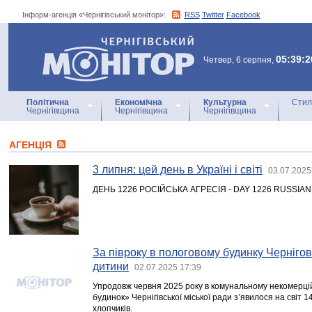
Інформ-агенція «Чернігівський монітор»:
RSS
Twitter
Facebook
Інформ-агенція
«Чернігівський монітор»
05:39:2
Четвер, 6 серпня,
Політична
Економічна
Культурна
Стил
Чернігівщина
Чернігівщина
Чернігівщина
АГЕНЦIЯ
3 липня: цей день в Україні і світі
03.07.2025
ДЕНЬ 1226 РОСІЙСЬКА АГРЕСІЯ - DAY 1226 RUSSIA
За півроку в пологовому будинку Черніго
дитини
02.07.2025 17:39
Упродовж червня 2025 року в комунальному некомерці
будинок» Чернігівської міської ради з’явилося на світ 1
хлопчиків.