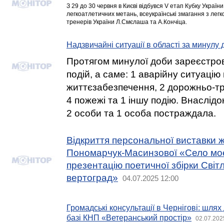
З 29 до 30 червня в Києві відбувся V етап Кубку України 
легкоатлетичних метань, всеукраїнські змагання з легк
тренерів України Л.Смєлаша та А.Кончіца.
Надзвичайні ситуації в області за минулу 
Протягом минулої доби зареєстро
подій, а саме: 1 аварійну ситуаці
життєзабезпечення, 2 дорожньо-тр
4 пожежі та 1 іншу подію. Внаслідо
2 особи та 1 особа постраждала.
Відкриття персональної виставки 
Пономарчук-Масинзової «Село мо
презентацію поетичної збірки Сві
вертоград»
04.07.2025 12:00
Громадські консультації в Чернігові: шля
базі КНП «Ветеранський простір»
02.07.202