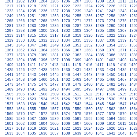
1201
1202
1203
1204
1205
1206
1207
1208
1209
1210
1211
121
1217
1218
1219
1220
1221
1222
1223
1224
1225
1226
1227
122
1233
1234
1235
1236
1237
1238
1239
1240
1241
1242
1243
124
1249
1250
1251
1252
1253
1254
1255
1256
1257
1258
1259
126
1265
1266
1267
1268
1269
1270
1271
1272
1273
1274
1275
127
1281
1282
1283
1284
1285
1286
1287
1288
1289
1290
1291
129
1297
1298
1299
1300
1301
1302
1303
1304
1305
1306
1307
130
1313
1314
1315
1316
1317
1318
1319
1320
1321
1322
1323
132
1329
1330
1331
1332
1333
1334
1335
1336
1337
1338
1339
134
1345
1346
1347
1348
1349
1350
1351
1352
1353
1354
1355
135
1361
1362
1363
1364
1365
1366
1367
1368
1369
1370
1371
137
1377
1378
1379
1380
1381
1382
1383
1384
1385
1386
1387
138
1393
1394
1395
1396
1397
1398
1399
1400
1401
1402
1403
140
1409
1410
1411
1412
1413
1414
1415
1416
1417
1418
1419
142
1425
1426
1427
1428
1429
1430
1431
1432
1433
1434
1435
143
1441
1442
1443
1444
1445
1446
1447
1448
1449
1450
1451
145
1457
1458
1459
1460
1461
1462
1463
1464
1465
1466
1467
146
1473
1474
1475
1476
1477
1478
1479
1480
1481
1482
1483
148
1489
1490
1491
1492
1493
1494
1495
1496
1497
1498
1499
150
1505
1506
1507
1508
1509
1510
1511
1512
1513
1514
1515
151
1521
1522
1523
1524
1525
1526
1527
1528
1529
1530
1531
153
1537
1538
1539
1540
1541
1542
1543
1544
1545
1546
1547
154
1553
1554
1555
1556
1557
1558
1559
1560
1561
1562
1563
156
1569
1570
1571
1572
1573
1574
1575
1576
1577
1578
1579
158
1585
1586
1587
1588
1589
1590
1591
1592
1593
1594
1595
159
1601
1602
1603
1604
1605
1606
1607
1608
1609
1610
1611
161
1617
1618
1619
1620
1621
1622
1623
1624
1625
1626
1627
162
1633
1634
1635
1636
1637
1638
1639
1640
1641
1642
1643
164