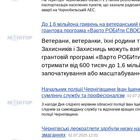
На території Чернігівської області з 5 липня розпочи
паспортизація населених пунктів, що зазнали радіоак
аварії на Чорнобильській АЕС.
До 1,6 мільйона гривень на ветеранський 
грантова програма «Варто РОБИти СВОЄ
Ветерани, ветеранки, їхні родини 
Захисників і Захисниць можуть взя
грантовій програмі «Варто РОБИт
отримати від 600 тисяч до 1,6 міл
започаткування або масштабування
Начальник поліції Чернігівщини Іван Іщенк
сумлінну службу та професіоналізм
02.07.
З нагоди Дня слідчого керівник обласної поліції Іван І
слідчим за самовіддану службу та відзначив кращих спів
поліції Чернігівщини.
Чернігівські леокоатлети здобули низку н
змаганнях
02.07.2025 12:01