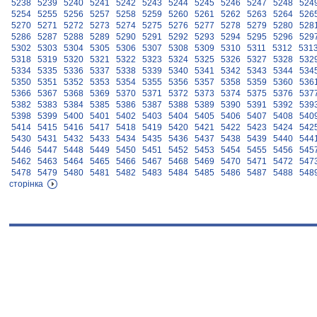
5238
5239
5240
5241
5242
5243
5244
5245
5246
5247
5248
524
5254
5255
5256
5257
5258
5259
5260
5261
5262
5263
5264
526
5270
5271
5272
5273
5274
5275
5276
5277
5278
5279
5280
528
5286
5287
5288
5289
5290
5291
5292
5293
5294
5295
5296
529
5302
5303
5304
5305
5306
5307
5308
5309
5310
5311
5312
531
5318
5319
5320
5321
5322
5323
5324
5325
5326
5327
5328
532
5334
5335
5336
5337
5338
5339
5340
5341
5342
5343
5344
534
5350
5351
5352
5353
5354
5355
5356
5357
5358
5359
5360
536
5366
5367
5368
5369
5370
5371
5372
5373
5374
5375
5376
537
5382
5383
5384
5385
5386
5387
5388
5389
5390
5391
5392
539
5398
5399
5400
5401
5402
5403
5404
5405
5406
5407
5408
540
5414
5415
5416
5417
5418
5419
5420
5421
5422
5423
5424
542
5430
5431
5432
5433
5434
5435
5436
5437
5438
5439
5440
544
5446
5447
5448
5449
5450
5451
5452
5453
5454
5455
5456
545
5462
5463
5464
5465
5466
5467
5468
5469
5470
5471
5472
547
5478
5479
5480
5481
5482
5483
5484
5485
5486
5487
5488
548
сторінка