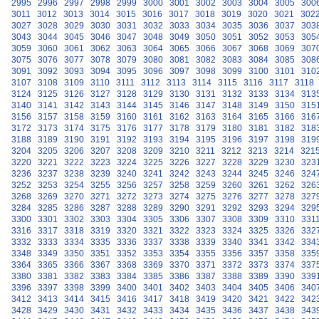
2995
2996
2997
2998
2999
3000
3001
3002
3003
3004
3005
300
3011
3012
3013
3014
3015
3016
3017
3018
3019
3020
3021
302
3027
3028
3029
3030
3031
3032
3033
3034
3035
3036
3037
303
3043
3044
3045
3046
3047
3048
3049
3050
3051
3052
3053
305
3059
3060
3061
3062
3063
3064
3065
3066
3067
3068
3069
307
3075
3076
3077
3078
3079
3080
3081
3082
3083
3084
3085
308
3091
3092
3093
3094
3095
3096
3097
3098
3099
3100
3101
310
3107
3108
3109
3110
3111
3112
3113
3114
3115
3116
3117
3118
3124
3125
3126
3127
3128
3129
3130
3131
3132
3133
3134
313
3140
3141
3142
3143
3144
3145
3146
3147
3148
3149
3150
315
3156
3157
3158
3159
3160
3161
3162
3163
3164
3165
3166
316
3172
3173
3174
3175
3176
3177
3178
3179
3180
3181
3182
318
3188
3189
3190
3191
3192
3193
3194
3195
3196
3197
3198
319
3204
3205
3206
3207
3208
3209
3210
3211
3212
3213
3214
321
3220
3221
3222
3223
3224
3225
3226
3227
3228
3229
3230
323
3236
3237
3238
3239
3240
3241
3242
3243
3244
3245
3246
324
3252
3253
3254
3255
3256
3257
3258
3259
3260
3261
3262
326
3268
3269
3270
3271
3272
3273
3274
3275
3276
3277
3278
327
3284
3285
3286
3287
3288
3289
3290
3291
3292
3293
3294
329
3300
3301
3302
3303
3304
3305
3306
3307
3308
3309
3310
331
3316
3317
3318
3319
3320
3321
3322
3323
3324
3325
3326
332
3332
3333
3334
3335
3336
3337
3338
3339
3340
3341
3342
334
3348
3349
3350
3351
3352
3353
3354
3355
3356
3357
3358
335
3364
3365
3366
3367
3368
3369
3370
3371
3372
3373
3374
337
3380
3381
3382
3383
3384
3385
3386
3387
3388
3389
3390
339
3396
3397
3398
3399
3400
3401
3402
3403
3404
3405
3406
340
3412
3413
3414
3415
3416
3417
3418
3419
3420
3421
3422
342
3428
3429
3430
3431
3432
3433
3434
3435
3436
3437
3438
343