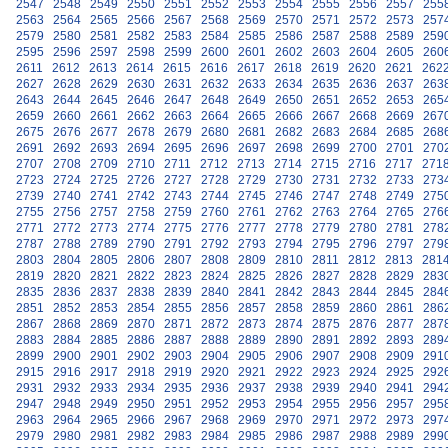
2547
2548
2549
2550
2551
2552
2553
2554
2555
2556
2557
255
2563
2564
2565
2566
2567
2568
2569
2570
2571
2572
2573
257
2579
2580
2581
2582
2583
2584
2585
2586
2587
2588
2589
259
2595
2596
2597
2598
2599
2600
2601
2602
2603
2604
2605
260
2611
2612
2613
2614
2615
2616
2617
2618
2619
2620
2621
262
2627
2628
2629
2630
2631
2632
2633
2634
2635
2636
2637
263
2643
2644
2645
2646
2647
2648
2649
2650
2651
2652
2653
265
2659
2660
2661
2662
2663
2664
2665
2666
2667
2668
2669
267
2675
2676
2677
2678
2679
2680
2681
2682
2683
2684
2685
268
2691
2692
2693
2694
2695
2696
2697
2698
2699
2700
2701
270
2707
2708
2709
2710
2711
2712
2713
2714
2715
2716
2717
271
2723
2724
2725
2726
2727
2728
2729
2730
2731
2732
2733
273
2739
2740
2741
2742
2743
2744
2745
2746
2747
2748
2749
275
2755
2756
2757
2758
2759
2760
2761
2762
2763
2764
2765
276
2771
2772
2773
2774
2775
2776
2777
2778
2779
2780
2781
278
2787
2788
2789
2790
2791
2792
2793
2794
2795
2796
2797
279
2803
2804
2805
2806
2807
2808
2809
2810
2811
2812
2813
281
2819
2820
2821
2822
2823
2824
2825
2826
2827
2828
2829
283
2835
2836
2837
2838
2839
2840
2841
2842
2843
2844
2845
284
2851
2852
2853
2854
2855
2856
2857
2858
2859
2860
2861
286
2867
2868
2869
2870
2871
2872
2873
2874
2875
2876
2877
287
2883
2884
2885
2886
2887
2888
2889
2890
2891
2892
2893
289
2899
2900
2901
2902
2903
2904
2905
2906
2907
2908
2909
291
2915
2916
2917
2918
2919
2920
2921
2922
2923
2924
2925
292
2931
2932
2933
2934
2935
2936
2937
2938
2939
2940
2941
294
2947
2948
2949
2950
2951
2952
2953
2954
2955
2956
2957
295
2963
2964
2965
2966
2967
2968
2969
2970
2971
2972
2973
297
2979
2980
2981
2982
2983
2984
2985
2986
2987
2988
2989
299