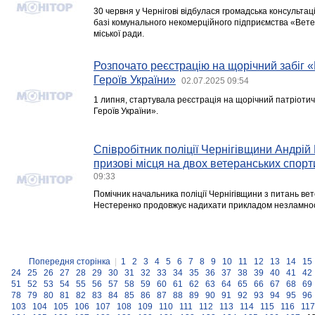
30 червня у Чернігові відбулася громадська консульт
базі комунального некомерційного підприємства «Ветер
міської ради.
Розпочато реєстрацію на щорічний забіг «
Героїв України»
02.07.2025 09:54
1 липня, стартувала реєстрація на щорічний патріотичн
Героїв України».
Співробітник поліції Чернігівщини Андрі
призові місця на двох ветеранських спорт
09:33
Помічник начальника поліції Чернігівщини з питань вет
Нестеренко продовжує надихати прикладом незламност
Попередня сторінка
|
1
2
3
4
5
6
7
8
9
10
11
12
13
14
15
24
25
26
27
28
29
30
31
32
33
34
35
36
37
38
39
40
41
42
51
52
53
54
55
56
57
58
59
60
61
62
63
64
65
66
67
68
69
78
79
80
81
82
83
84
85
86
87
88
89
90
91
92
93
94
95
96
103
104
105
106
107
108
109
110
111
112
113
114
115
116
117