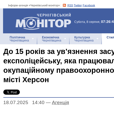
Інформ-агенція «Чернігівський монітор»:
RSS
Twitter
Facebook
Інформ-агенція
«Чернігівський монітор»
07:26:4
Субота, 8 серпня,
Політична
Економічна
Культурна
Стил
Чернігівщина
Чернігівщина
Чернігівщина
До 15 років за ув’язнення за
експоліцейську, яка працюва
окупаційному правоохоронно
місті Херсон
18.07.2025 14:40
—
Агенцiя