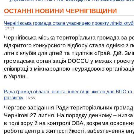
ОСТАННІ НОВИНИ ЧЕРНІГІВЩИНИ
Чернігівська громада стала учасницею проєкту літніх клуб
17:17
Чернігівська міська територіальна громада за 
відкритого конкурсного відбору стала однією з
літніх клубів для дітей та підлітків «Грай. Дій. З
громадська організація DOCCU у межах проєкту 
співпраці з міжнародною неурядовою організаціє
в Україні.
Рада громад області: освіта, інвестиції, житло для ВПО та
розвитку
16:55
Чергове засідання Ради територіальних громад 
Чернігові 27 липня. На порядку денному – низка
в полі зору й на контролі ОВА, зокрема освоєння
робота центрів життєстійкості, забезпечення вн