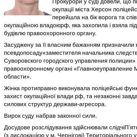
Прокурори у суді довели, що п
окупації міста Херсон поліцей
перейшла на бік ворога та спі
окупаційною владоюрф, яка захопила і взяла пі
будівлю правоохоронного органу.
Засуджену за її власним бажанням призначили 
псевдопосаду«заместителя начальника следст
Суворовского городского управления полиции»
правоохоронному органі «Главноеуправление 
области».
Жінка протиправно виконувала поліцейські функ
захист окупаційної влади рф, та незаконні завд
силових структур держави-агресора.
Вирок суду набрав законної сили.
Досудове розслідування здійснювали слідчіП’ято
(з дислокацією у м. Чернігові) Територіального 