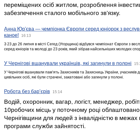
переміщених осіб житлом, розроблення інвестиц
забезпечення сталого мобільного зв’язку.
Анна Юр'єва — чемпіонка Європи серед юніорок з веслув
каное!
16:13
З 23 до 26 липня в місті Сегед (Угорщина) відбувся чемпіонат Європи з вес
серед юніорів та молоді до 23 років, який зібрав найсильніших молодих спо
У Чернігові вшанували українців, які загинули в полоні
15:
У Чернігові вшанували пам’ять Захисників та Захисниць України, учасників
цивільних осіб, які були страчені, закатовані або загинули у полоні.
Робота без бар’єрів
15:14
Водій, охоронник, вагар, логіст, менеджер, робі
10робочих місць у поточному році облаштован
Чернігівщини для людей з інвалідністю в межах
програми служби зайнятості.