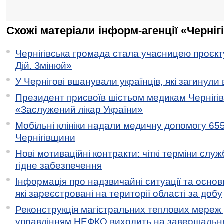
Схожі матеріали інформ-агенції «Черніг
Чернігівська громада стала учасницею проєкту 
Дій. Змінюй»
У Чернігові вшанували українців, які загинули 
Президент присвоїв шістьом медикам Чернігі
«Заслужений лікар України»
Мобільні клініки надали медичну допомогу 65
Чернігівщини
Нові мотиваційні контракти: чіткі терміни служ
гідне забезпечення
Інформація про надзвичайні ситуації та основн
які зареєстровані на території області за добу
Реконструкція магістральних теплових мереж у
управлінням НЕФКО виходить на завершальн