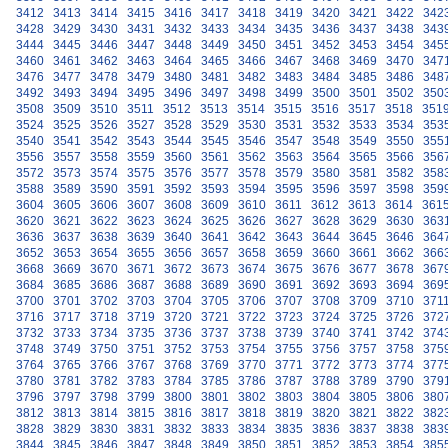
3412
3413
3414
3415
3416
3417
3418
3419
3420
3421
3422
342
3428
3429
3430
3431
3432
3433
3434
3435
3436
3437
3438
343
3444
3445
3446
3447
3448
3449
3450
3451
3452
3453
3454
345
3460
3461
3462
3463
3464
3465
3466
3467
3468
3469
3470
347
3476
3477
3478
3479
3480
3481
3482
3483
3484
3485
3486
348
3492
3493
3494
3495
3496
3497
3498
3499
3500
3501
3502
350
3508
3509
3510
3511
3512
3513
3514
3515
3516
3517
3518
351
3524
3525
3526
3527
3528
3529
3530
3531
3532
3533
3534
353
3540
3541
3542
3543
3544
3545
3546
3547
3548
3549
3550
355
3556
3557
3558
3559
3560
3561
3562
3563
3564
3565
3566
356
3572
3573
3574
3575
3576
3577
3578
3579
3580
3581
3582
358
3588
3589
3590
3591
3592
3593
3594
3595
3596
3597
3598
359
3604
3605
3606
3607
3608
3609
3610
3611
3612
3613
3614
361
3620
3621
3622
3623
3624
3625
3626
3627
3628
3629
3630
363
3636
3637
3638
3639
3640
3641
3642
3643
3644
3645
3646
364
3652
3653
3654
3655
3656
3657
3658
3659
3660
3661
3662
366
3668
3669
3670
3671
3672
3673
3674
3675
3676
3677
3678
367
3684
3685
3686
3687
3688
3689
3690
3691
3692
3693
3694
369
3700
3701
3702
3703
3704
3705
3706
3707
3708
3709
3710
371
3716
3717
3718
3719
3720
3721
3722
3723
3724
3725
3726
372
3732
3733
3734
3735
3736
3737
3738
3739
3740
3741
3742
374
3748
3749
3750
3751
3752
3753
3754
3755
3756
3757
3758
375
3764
3765
3766
3767
3768
3769
3770
3771
3772
3773
3774
377
3780
3781
3782
3783
3784
3785
3786
3787
3788
3789
3790
379
3796
3797
3798
3799
3800
3801
3802
3803
3804
3805
3806
380
3812
3813
3814
3815
3816
3817
3818
3819
3820
3821
3822
382
3828
3829
3830
3831
3832
3833
3834
3835
3836
3837
3838
383
3844
3845
3846
3847
3848
3849
3850
3851
3852
3853
3854
385