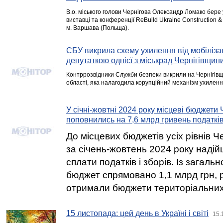
В.о. міського голови Чернігова Олександр Ломако бере 
виставці та конференції ReBuild Ukraine Construction &
м. Варшава (Польща).
СБУ викрила схему ухилення від мобіліза
депутаткою однієї з міськрад Чернігівщин
Контррозвідники Служби безпеки викрили на Чернігівщи
області, яка налагодила корупційний механізм ухилення 
У січні-жовтні 2024 року місцеві бюджети
поповнились на 7,6 млрд гривень податків
До місцевих бюджетів усіх рівнів Че
за січень-жовтень 2024 року надій
сплати податків і зборів. Із загаль
бюджет спрямовано 1,1 млрд грн, 
отримали бюджети територіальних
15 листопада: цей день в Україні і світі
15.