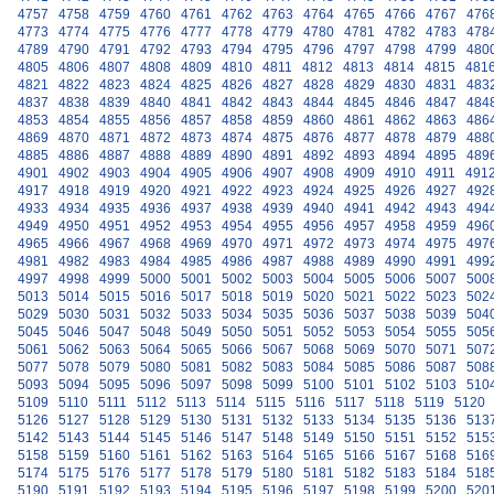
4757
4758
4759
4760
4761
4762
4763
4764
4765
4766
4767
476
4773
4774
4775
4776
4777
4778
4779
4780
4781
4782
4783
478
4789
4790
4791
4792
4793
4794
4795
4796
4797
4798
4799
480
4805
4806
4807
4808
4809
4810
4811
4812
4813
4814
4815
481
4821
4822
4823
4824
4825
4826
4827
4828
4829
4830
4831
483
4837
4838
4839
4840
4841
4842
4843
4844
4845
4846
4847
484
4853
4854
4855
4856
4857
4858
4859
4860
4861
4862
4863
486
4869
4870
4871
4872
4873
4874
4875
4876
4877
4878
4879
488
4885
4886
4887
4888
4889
4890
4891
4892
4893
4894
4895
489
4901
4902
4903
4904
4905
4906
4907
4908
4909
4910
4911
491
4917
4918
4919
4920
4921
4922
4923
4924
4925
4926
4927
492
4933
4934
4935
4936
4937
4938
4939
4940
4941
4942
4943
494
4949
4950
4951
4952
4953
4954
4955
4956
4957
4958
4959
496
4965
4966
4967
4968
4969
4970
4971
4972
4973
4974
4975
497
4981
4982
4983
4984
4985
4986
4987
4988
4989
4990
4991
499
4997
4998
4999
5000
5001
5002
5003
5004
5005
5006
5007
500
5013
5014
5015
5016
5017
5018
5019
5020
5021
5022
5023
502
5029
5030
5031
5032
5033
5034
5035
5036
5037
5038
5039
504
5045
5046
5047
5048
5049
5050
5051
5052
5053
5054
5055
505
5061
5062
5063
5064
5065
5066
5067
5068
5069
5070
5071
507
5077
5078
5079
5080
5081
5082
5083
5084
5085
5086
5087
508
5093
5094
5095
5096
5097
5098
5099
5100
5101
5102
5103
510
5109
5110
5111
5112
5113
5114
5115
5116
5117
5118
5119
5120
5126
5127
5128
5129
5130
5131
5132
5133
5134
5135
5136
513
5142
5143
5144
5145
5146
5147
5148
5149
5150
5151
5152
515
5158
5159
5160
5161
5162
5163
5164
5165
5166
5167
5168
516
5174
5175
5176
5177
5178
5179
5180
5181
5182
5183
5184
518
5190
5191
5192
5193
5194
5195
5196
5197
5198
5199
5200
520