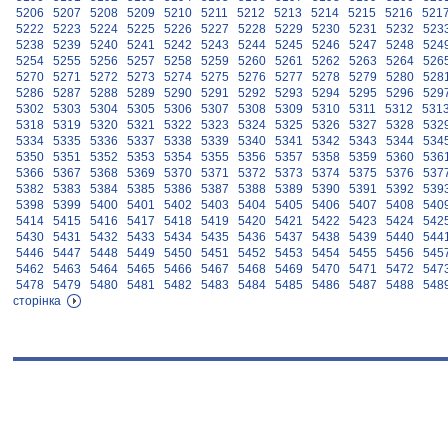
5206
5207
5208
5209
5210
5211
5212
5213
5214
5215
5216
521
5222
5223
5224
5225
5226
5227
5228
5229
5230
5231
5232
523
5238
5239
5240
5241
5242
5243
5244
5245
5246
5247
5248
524
5254
5255
5256
5257
5258
5259
5260
5261
5262
5263
5264
526
5270
5271
5272
5273
5274
5275
5276
5277
5278
5279
5280
528
5286
5287
5288
5289
5290
5291
5292
5293
5294
5295
5296
529
5302
5303
5304
5305
5306
5307
5308
5309
5310
5311
5312
531
5318
5319
5320
5321
5322
5323
5324
5325
5326
5327
5328
532
5334
5335
5336
5337
5338
5339
5340
5341
5342
5343
5344
534
5350
5351
5352
5353
5354
5355
5356
5357
5358
5359
5360
536
5366
5367
5368
5369
5370
5371
5372
5373
5374
5375
5376
537
5382
5383
5384
5385
5386
5387
5388
5389
5390
5391
5392
539
5398
5399
5400
5401
5402
5403
5404
5405
5406
5407
5408
540
5414
5415
5416
5417
5418
5419
5420
5421
5422
5423
5424
542
5430
5431
5432
5433
5434
5435
5436
5437
5438
5439
5440
544
5446
5447
5448
5449
5450
5451
5452
5453
5454
5455
5456
545
5462
5463
5464
5465
5466
5467
5468
5469
5470
5471
5472
547
5478
5479
5480
5481
5482
5483
5484
5485
5486
5487
5488
548
сторінка