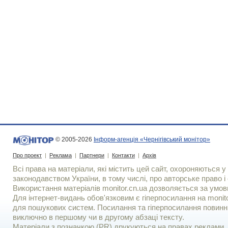
© 2005-2026
Інформ-агенція «Чернігівський монітор»
Про проект
|
Реклама
|
Партнери
|
Контакти
|
Архів
Всі права на матеріали, які містить цей сайт, охороняються у 
законодавством України, в тому числі, про авторське право і 
Використання матерiалiв monitor.cn.ua дозволяється за умов
Для iнтернет-видань обов'язковим є гiперпосилання на monito
для пошукових систем. Посилання та гіперпосилання повинні
виключно в першому чи в другому абзаці тексту.
Матеріали з позначкою (PR) друкуються на правах реклами..