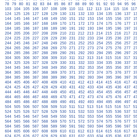
78
79
80
81
82
83
84
85
86
87
88
89
90
91
92
93
94
95
96
103
104
105
106
107
108
109
110
111
112
113
114
115
116
117
124
125
126
127
128
129
130
131
132
133
134
135
136
137
1
144
145
146
147
148
149
150
151
152
153
154
155
156
157
1
164
165
166
167
168
169
170
171
172
173
174
175
176
177
1
184
185
186
187
188
189
190
191
192
193
194
195
196
197
1
204
205
206
207
208
209
210
211
212
213
214
215
216
217
2
224
225
226
227
228
229
230
231
232
233
234
235
236
237
2
244
245
246
247
248
249
250
251
252
253
254
255
256
257
2
264
265
266
267
268
269
270
271
272
273
274
275
276
277
2
284
285
286
287
288
289
290
291
292
293
294
295
296
297
2
304
305
306
307
308
309
310
311
312
313
314
315
316
317
3
324
325
326
327
328
329
330
331
332
333
334
335
336
337
3
344
345
346
347
348
349
350
351
352
353
354
355
356
357
3
364
365
366
367
368
369
370
371
372
373
374
375
376
377
3
384
385
386
387
388
389
390
391
392
393
394
395
396
397
3
404
405
406
407
408
409
410
411
412
413
414
415
416
417
4
424
425
426
427
428
429
430
431
432
433
434
435
436
437
4
444
445
446
447
448
449
450
451
452
453
454
455
456
457
4
464
465
466
467
468
469
470
471
472
473
474
475
476
477
4
484
485
486
487
488
489
490
491
492
493
494
495
496
497
4
504
505
506
507
508
509
510
511
512
513
514
515
516
517
5
524
525
526
527
528
529
530
531
532
533
534
535
536
537
5
544
545
546
547
548
549
550
551
552
553
554
555
556
557
5
564
565
566
567
568
569
570
571
572
573
574
575
576
577
5
584
585
586
587
588
589
590
591
592
593
594
595
596
597
5
604
605
606
607
608
609
610
611
612
613
614
615
616
617
6
624
625
626
627
628
629
630
631
632
633
634
635
636
637
6