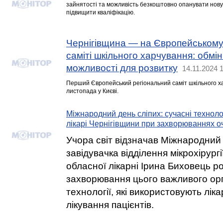
зайнятості та можливість безкоштовно опанувати нову
підвищити кваліфікацію.
Чернігівщина — на Європейському
саміті шкільного харчування: обмін 
можливості для розвитку
14.11.2024 
Перший Європейський регіональний саміт шкільного ха
листопада у Києві.
Міжнародний день сліпих: сучасні технолог
лікарі Чернігівщини при захворюваннях о
Учора світ відзначав Міжнародний 
завідувачка відділення мікрохірургі
обласної лікарні Ірина Биховець р
захворювання цього важливого орг
технології, які використовують ліка
лікування пацієнтів.