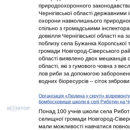
природоохоронного законодавства 
Чернігівської області державними 
охорони навколишнього природно
спільно з громадськими інспектор
довкілля Чернігівської області на з
поблизу села Бужанка Коропської 
громади Новгород-Сіверського рай
області виявлено двох мешканців с
області, які з гумового човна з ве
лов риби за допомогою заборонен
водних біоресурсів – сіток зяброви
Організація «Людина у скруті» відремонт
бомбосховище школи в селі Риботин на Ч
Понад 100 учнів школи села Рибот
селищної громади Новгород-Сівер
мали можливості навчатися повноц