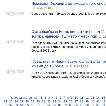
Чемпіонат України з автомодельного спор
14.11.2024 15:07
Серед учасників – більше 20 спортсменів із різних куточ
Суд зобов'язав Росію виплатити понад 11 
збитки, нанесені ТЦ Metro у Чернігові
14.1
Господарський суд Чернігівської області зобов'язав Ро
гривень через збитки, нанесені ТЦ Metro у Чернігові пі
березні 2022 року.
Представник Чернігівської області став ч
юнаків до 13 років
14.11.2024 13:36
З 06 до 10 листопада у місті Коломия Івано-Франківсько
України серед юнаків та дівчат U13 з боротьби вільної.
Попередня сторінка
|
1
2
3
4
5
6
7
8
9
10
11
12
13
14
15
24
25
26
27
28
29
30
31
32
33
34
35
36
37
38
39
40
41
42
51
52
53
54
55
56
57
58
59
60
61
62
63
64
65
66
67
68
69