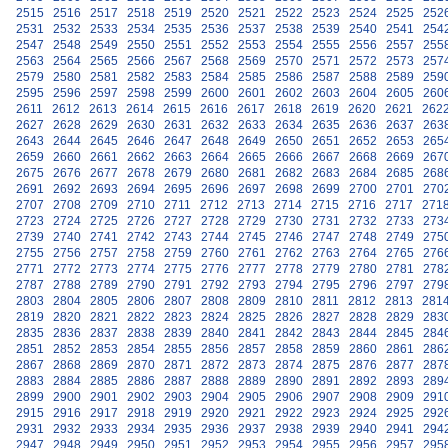
2515
2516
2517
2518
2519
2520
2521
2522
2523
2524
2525
252
2531
2532
2533
2534
2535
2536
2537
2538
2539
2540
2541
254
2547
2548
2549
2550
2551
2552
2553
2554
2555
2556
2557
255
2563
2564
2565
2566
2567
2568
2569
2570
2571
2572
2573
257
2579
2580
2581
2582
2583
2584
2585
2586
2587
2588
2589
259
2595
2596
2597
2598
2599
2600
2601
2602
2603
2604
2605
260
2611
2612
2613
2614
2615
2616
2617
2618
2619
2620
2621
262
2627
2628
2629
2630
2631
2632
2633
2634
2635
2636
2637
263
2643
2644
2645
2646
2647
2648
2649
2650
2651
2652
2653
265
2659
2660
2661
2662
2663
2664
2665
2666
2667
2668
2669
267
2675
2676
2677
2678
2679
2680
2681
2682
2683
2684
2685
268
2691
2692
2693
2694
2695
2696
2697
2698
2699
2700
2701
270
2707
2708
2709
2710
2711
2712
2713
2714
2715
2716
2717
271
2723
2724
2725
2726
2727
2728
2729
2730
2731
2732
2733
273
2739
2740
2741
2742
2743
2744
2745
2746
2747
2748
2749
275
2755
2756
2757
2758
2759
2760
2761
2762
2763
2764
2765
276
2771
2772
2773
2774
2775
2776
2777
2778
2779
2780
2781
278
2787
2788
2789
2790
2791
2792
2793
2794
2795
2796
2797
279
2803
2804
2805
2806
2807
2808
2809
2810
2811
2812
2813
281
2819
2820
2821
2822
2823
2824
2825
2826
2827
2828
2829
283
2835
2836
2837
2838
2839
2840
2841
2842
2843
2844
2845
284
2851
2852
2853
2854
2855
2856
2857
2858
2859
2860
2861
286
2867
2868
2869
2870
2871
2872
2873
2874
2875
2876
2877
287
2883
2884
2885
2886
2887
2888
2889
2890
2891
2892
2893
289
2899
2900
2901
2902
2903
2904
2905
2906
2907
2908
2909
291
2915
2916
2917
2918
2919
2920
2921
2922
2923
2924
2925
292
2931
2932
2933
2934
2935
2936
2937
2938
2939
2940
2941
294
2947
2948
2949
2950
2951
2952
2953
2954
2955
2956
2957
295