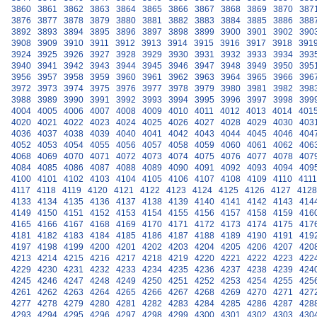
3860
3861
3862
3863
3864
3865
3866
3867
3868
3869
3870
387
3876
3877
3878
3879
3880
3881
3882
3883
3884
3885
3886
388
3892
3893
3894
3895
3896
3897
3898
3899
3900
3901
3902
390
3908
3909
3910
3911
3912
3913
3914
3915
3916
3917
3918
391
3924
3925
3926
3927
3928
3929
3930
3931
3932
3933
3934
393
3940
3941
3942
3943
3944
3945
3946
3947
3948
3949
3950
395
3956
3957
3958
3959
3960
3961
3962
3963
3964
3965
3966
396
3972
3973
3974
3975
3976
3977
3978
3979
3980
3981
3982
398
3988
3989
3990
3991
3992
3993
3994
3995
3996
3997
3998
399
4004
4005
4006
4007
4008
4009
4010
4011
4012
4013
4014
401
4020
4021
4022
4023
4024
4025
4026
4027
4028
4029
4030
403
4036
4037
4038
4039
4040
4041
4042
4043
4044
4045
4046
404
4052
4053
4054
4055
4056
4057
4058
4059
4060
4061
4062
406
4068
4069
4070
4071
4072
4073
4074
4075
4076
4077
4078
407
4084
4085
4086
4087
4088
4089
4090
4091
4092
4093
4094
409
4100
4101
4102
4103
4104
4105
4106
4107
4108
4109
4110
4111
4117
4118
4119
4120
4121
4122
4123
4124
4125
4126
4127
4128
4133
4134
4135
4136
4137
4138
4139
4140
4141
4142
4143
414
4149
4150
4151
4152
4153
4154
4155
4156
4157
4158
4159
416
4165
4166
4167
4168
4169
4170
4171
4172
4173
4174
4175
417
4181
4182
4183
4184
4185
4186
4187
4188
4189
4190
4191
419
4197
4198
4199
4200
4201
4202
4203
4204
4205
4206
4207
420
4213
4214
4215
4216
4217
4218
4219
4220
4221
4222
4223
422
4229
4230
4231
4232
4233
4234
4235
4236
4237
4238
4239
424
4245
4246
4247
4248
4249
4250
4251
4252
4253
4254
4255
425
4261
4262
4263
4264
4265
4266
4267
4268
4269
4270
4271
427
4277
4278
4279
4280
4281
4282
4283
4284
4285
4286
4287
428
4293
4294
4295
4296
4297
4298
4299
4300
4301
4302
4303
430