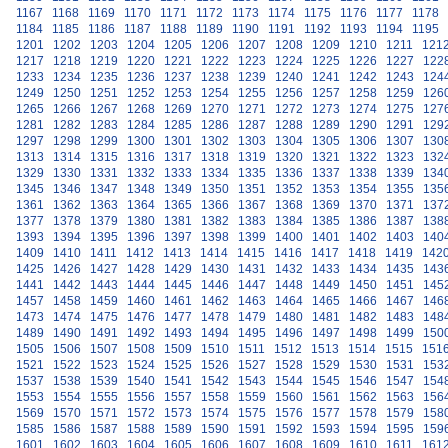
1167
1168
1169
1170
1171
1172
1173
1174
1175
1176
1177
1178
1184
1185
1186
1187
1188
1189
1190
1191
1192
1193
1194
1195
1201
1202
1203
1204
1205
1206
1207
1208
1209
1210
1211
121
1217
1218
1219
1220
1221
1222
1223
1224
1225
1226
1227
122
1233
1234
1235
1236
1237
1238
1239
1240
1241
1242
1243
124
1249
1250
1251
1252
1253
1254
1255
1256
1257
1258
1259
126
1265
1266
1267
1268
1269
1270
1271
1272
1273
1274
1275
127
1281
1282
1283
1284
1285
1286
1287
1288
1289
1290
1291
129
1297
1298
1299
1300
1301
1302
1303
1304
1305
1306
1307
130
1313
1314
1315
1316
1317
1318
1319
1320
1321
1322
1323
132
1329
1330
1331
1332
1333
1334
1335
1336
1337
1338
1339
134
1345
1346
1347
1348
1349
1350
1351
1352
1353
1354
1355
135
1361
1362
1363
1364
1365
1366
1367
1368
1369
1370
1371
137
1377
1378
1379
1380
1381
1382
1383
1384
1385
1386
1387
138
1393
1394
1395
1396
1397
1398
1399
1400
1401
1402
1403
140
1409
1410
1411
1412
1413
1414
1415
1416
1417
1418
1419
142
1425
1426
1427
1428
1429
1430
1431
1432
1433
1434
1435
143
1441
1442
1443
1444
1445
1446
1447
1448
1449
1450
1451
145
1457
1458
1459
1460
1461
1462
1463
1464
1465
1466
1467
146
1473
1474
1475
1476
1477
1478
1479
1480
1481
1482
1483
148
1489
1490
1491
1492
1493
1494
1495
1496
1497
1498
1499
150
1505
1506
1507
1508
1509
1510
1511
1512
1513
1514
1515
151
1521
1522
1523
1524
1525
1526
1527
1528
1529
1530
1531
153
1537
1538
1539
1540
1541
1542
1543
1544
1545
1546
1547
154
1553
1554
1555
1556
1557
1558
1559
1560
1561
1562
1563
156
1569
1570
1571
1572
1573
1574
1575
1576
1577
1578
1579
158
1585
1586
1587
1588
1589
1590
1591
1592
1593
1594
1595
159
1601
1602
1603
1604
1605
1606
1607
1608
1609
1610
1611
161