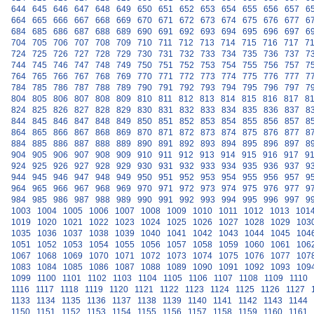
644
645
646
647
648
649
650
651
652
653
654
655
656
657
6
664
665
666
667
668
669
670
671
672
673
674
675
676
677
6
684
685
686
687
688
689
690
691
692
693
694
695
696
697
6
704
705
706
707
708
709
710
711
712
713
714
715
716
717
7
724
725
726
727
728
729
730
731
732
733
734
735
736
737
7
744
745
746
747
748
749
750
751
752
753
754
755
756
757
7
764
765
766
767
768
769
770
771
772
773
774
775
776
777
7
784
785
786
787
788
789
790
791
792
793
794
795
796
797
7
804
805
806
807
808
809
810
811
812
813
814
815
816
817
8
824
825
826
827
828
829
830
831
832
833
834
835
836
837
8
844
845
846
847
848
849
850
851
852
853
854
855
856
857
8
864
865
866
867
868
869
870
871
872
873
874
875
876
877
8
884
885
886
887
888
889
890
891
892
893
894
895
896
897
8
904
905
906
907
908
909
910
911
912
913
914
915
916
917
9
924
925
926
927
928
929
930
931
932
933
934
935
936
937
9
944
945
946
947
948
949
950
951
952
953
954
955
956
957
9
964
965
966
967
968
969
970
971
972
973
974
975
976
977
9
984
985
986
987
988
989
990
991
992
993
994
995
996
997
9
1003
1004
1005
1006
1007
1008
1009
1010
1011
1012
1013
101
1019
1020
1021
1022
1023
1024
1025
1026
1027
1028
1029
103
1035
1036
1037
1038
1039
1040
1041
1042
1043
1044
1045
104
1051
1052
1053
1054
1055
1056
1057
1058
1059
1060
1061
106
1067
1068
1069
1070
1071
1072
1073
1074
1075
1076
1077
107
1083
1084
1085
1086
1087
1088
1089
1090
1091
1092
1093
109
1099
1100
1101
1102
1103
1104
1105
1106
1107
1108
1109
1110
1116
1117
1118
1119
1120
1121
1122
1123
1124
1125
1126
1127
1133
1134
1135
1136
1137
1138
1139
1140
1141
1142
1143
1144
1150
1151
1152
1153
1154
1155
1156
1157
1158
1159
1160
1161