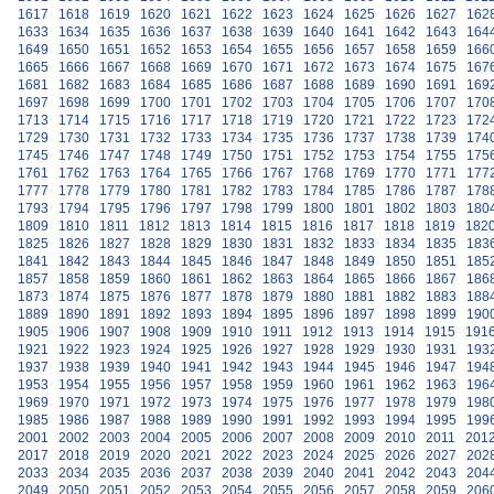
1617
1618
1619
1620
1621
1622
1623
1624
1625
1626
1627
162
1633
1634
1635
1636
1637
1638
1639
1640
1641
1642
1643
164
1649
1650
1651
1652
1653
1654
1655
1656
1657
1658
1659
166
1665
1666
1667
1668
1669
1670
1671
1672
1673
1674
1675
167
1681
1682
1683
1684
1685
1686
1687
1688
1689
1690
1691
169
1697
1698
1699
1700
1701
1702
1703
1704
1705
1706
1707
170
1713
1714
1715
1716
1717
1718
1719
1720
1721
1722
1723
172
1729
1730
1731
1732
1733
1734
1735
1736
1737
1738
1739
174
1745
1746
1747
1748
1749
1750
1751
1752
1753
1754
1755
175
1761
1762
1763
1764
1765
1766
1767
1768
1769
1770
1771
177
1777
1778
1779
1780
1781
1782
1783
1784
1785
1786
1787
178
1793
1794
1795
1796
1797
1798
1799
1800
1801
1802
1803
180
1809
1810
1811
1812
1813
1814
1815
1816
1817
1818
1819
182
1825
1826
1827
1828
1829
1830
1831
1832
1833
1834
1835
183
1841
1842
1843
1844
1845
1846
1847
1848
1849
1850
1851
185
1857
1858
1859
1860
1861
1862
1863
1864
1865
1866
1867
186
1873
1874
1875
1876
1877
1878
1879
1880
1881
1882
1883
188
1889
1890
1891
1892
1893
1894
1895
1896
1897
1898
1899
190
1905
1906
1907
1908
1909
1910
1911
1912
1913
1914
1915
191
1921
1922
1923
1924
1925
1926
1927
1928
1929
1930
1931
193
1937
1938
1939
1940
1941
1942
1943
1944
1945
1946
1947
194
1953
1954
1955
1956
1957
1958
1959
1960
1961
1962
1963
196
1969
1970
1971
1972
1973
1974
1975
1976
1977
1978
1979
198
1985
1986
1987
1988
1989
1990
1991
1992
1993
1994
1995
199
2001
2002
2003
2004
2005
2006
2007
2008
2009
2010
2011
201
2017
2018
2019
2020
2021
2022
2023
2024
2025
2026
2027
202
2033
2034
2035
2036
2037
2038
2039
2040
2041
2042
2043
204
2049
2050
2051
2052
2053
2054
2055
2056
2057
2058
2059
206