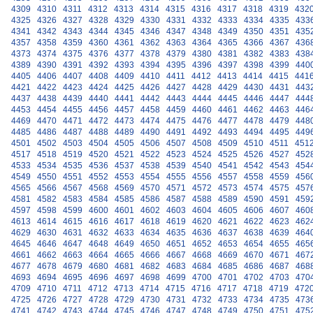
4309
4310
4311
4312
4313
4314
4315
4316
4317
4318
4319
432
4325
4326
4327
4328
4329
4330
4331
4332
4333
4334
4335
433
4341
4342
4343
4344
4345
4346
4347
4348
4349
4350
4351
435
4357
4358
4359
4360
4361
4362
4363
4364
4365
4366
4367
436
4373
4374
4375
4376
4377
4378
4379
4380
4381
4382
4383
438
4389
4390
4391
4392
4393
4394
4395
4396
4397
4398
4399
440
4405
4406
4407
4408
4409
4410
4411
4412
4413
4414
4415
441
4421
4422
4423
4424
4425
4426
4427
4428
4429
4430
4431
443
4437
4438
4439
4440
4441
4442
4443
4444
4445
4446
4447
444
4453
4454
4455
4456
4457
4458
4459
4460
4461
4462
4463
446
4469
4470
4471
4472
4473
4474
4475
4476
4477
4478
4479
448
4485
4486
4487
4488
4489
4490
4491
4492
4493
4494
4495
449
4501
4502
4503
4504
4505
4506
4507
4508
4509
4510
4511
451
4517
4518
4519
4520
4521
4522
4523
4524
4525
4526
4527
452
4533
4534
4535
4536
4537
4538
4539
4540
4541
4542
4543
454
4549
4550
4551
4552
4553
4554
4555
4556
4557
4558
4559
456
4565
4566
4567
4568
4569
4570
4571
4572
4573
4574
4575
457
4581
4582
4583
4584
4585
4586
4587
4588
4589
4590
4591
459
4597
4598
4599
4600
4601
4602
4603
4604
4605
4606
4607
460
4613
4614
4615
4616
4617
4618
4619
4620
4621
4622
4623
462
4629
4630
4631
4632
4633
4634
4635
4636
4637
4638
4639
464
4645
4646
4647
4648
4649
4650
4651
4652
4653
4654
4655
465
4661
4662
4663
4664
4665
4666
4667
4668
4669
4670
4671
467
4677
4678
4679
4680
4681
4682
4683
4684
4685
4686
4687
468
4693
4694
4695
4696
4697
4698
4699
4700
4701
4702
4703
470
4709
4710
4711
4712
4713
4714
4715
4716
4717
4718
4719
472
4725
4726
4727
4728
4729
4730
4731
4732
4733
4734
4735
473
4741
4742
4743
4744
4745
4746
4747
4748
4749
4750
4751
475