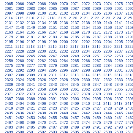
2065
2066
2067
2068
2069
2070
2071
2072
2073
2074
2075
207
2081
2082
2083
2084
2085
2086
2087
2088
2089
2090
2091
209
2097
2098
2099
2100
2101
2102
2103
2104
2105
2106
2107
210
2114
2115
2116
2117
2118
2119
2120
2121
2122
2123
2124
2125
2131
2132
2133
2134
2135
2136
2137
2138
2139
2140
2141
214
2147
2148
2149
2150
2151
2152
2153
2154
2155
2156
2157
215
2163
2164
2165
2166
2167
2168
2169
2170
2171
2172
2173
217
2179
2180
2181
2182
2183
2184
2185
2186
2187
2188
2189
219
2195
2196
2197
2198
2199
2200
2201
2202
2203
2204
2205
220
2211
2212
2213
2214
2215
2216
2217
2218
2219
2220
2221
222
2227
2228
2229
2230
2231
2232
2233
2234
2235
2236
2237
223
2243
2244
2245
2246
2247
2248
2249
2250
2251
2252
2253
225
2259
2260
2261
2262
2263
2264
2265
2266
2267
2268
2269
227
2275
2276
2277
2278
2279
2280
2281
2282
2283
2284
2285
228
2291
2292
2293
2294
2295
2296
2297
2298
2299
2300
2301
230
2307
2308
2309
2310
2311
2312
2313
2314
2315
2316
2317
231
2323
2324
2325
2326
2327
2328
2329
2330
2331
2332
2333
233
2339
2340
2341
2342
2343
2344
2345
2346
2347
2348
2349
235
2355
2356
2357
2358
2359
2360
2361
2362
2363
2364
2365
236
2371
2372
2373
2374
2375
2376
2377
2378
2379
2380
2381
238
2387
2388
2389
2390
2391
2392
2393
2394
2395
2396
2397
239
2403
2404
2405
2406
2407
2408
2409
2410
2411
2412
2413
241
2419
2420
2421
2422
2423
2424
2425
2426
2427
2428
2429
243
2435
2436
2437
2438
2439
2440
2441
2442
2443
2444
2445
244
2451
2452
2453
2454
2455
2456
2457
2458
2459
2460
2461
246
2467
2468
2469
2470
2471
2472
2473
2474
2475
2476
2477
247
2483
2484
2485
2486
2487
2488
2489
2490
2491
2492
2493
249
2499
2500
2501
2502
2503
2504
2505
2506
2507
2508
2509
251