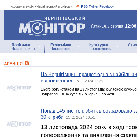
Інформ-агенція «Чернігівський монітор»:
RSS
Twitter
Facebook
Інформ-агенція
«Чернігівський монітор»
12:08
П`ятниця, 7 серпня,
Політична
Економічна
Культурна
Стил
Чернігівщина
Чернігівщина
Чернігівщина
АГЕНЦIЯ
На Чернігівщині працює одна з найбільших
відновлення»
15.11.2024 11:29
Цього року (станом на 13 листопада) обласною служб
направлення на суспільно корисні роботи.
Понад 145 тис. грн. збитків розраховано 
30 кг риби
15.11.2024 10:51
13 листопада 2024 року в ході про
попередження та виявлення факті