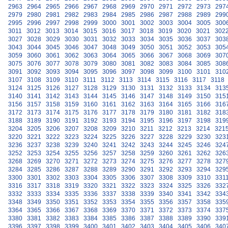
2963
2964
2965
2966
2967
2968
2969
2970
2971
2972
2973
297
2979
2980
2981
2982
2983
2984
2985
2986
2987
2988
2989
299
2995
2996
2997
2998
2999
3000
3001
3002
3003
3004
3005
300
3011
3012
3013
3014
3015
3016
3017
3018
3019
3020
3021
302
3027
3028
3029
3030
3031
3032
3033
3034
3035
3036
3037
303
3043
3044
3045
3046
3047
3048
3049
3050
3051
3052
3053
305
3059
3060
3061
3062
3063
3064
3065
3066
3067
3068
3069
307
3075
3076
3077
3078
3079
3080
3081
3082
3083
3084
3085
308
3091
3092
3093
3094
3095
3096
3097
3098
3099
3100
3101
310
3107
3108
3109
3110
3111
3112
3113
3114
3115
3116
3117
3118
3124
3125
3126
3127
3128
3129
3130
3131
3132
3133
3134
313
3140
3141
3142
3143
3144
3145
3146
3147
3148
3149
3150
315
3156
3157
3158
3159
3160
3161
3162
3163
3164
3165
3166
316
3172
3173
3174
3175
3176
3177
3178
3179
3180
3181
3182
318
3188
3189
3190
3191
3192
3193
3194
3195
3196
3197
3198
319
3204
3205
3206
3207
3208
3209
3210
3211
3212
3213
3214
321
3220
3221
3222
3223
3224
3225
3226
3227
3228
3229
3230
323
3236
3237
3238
3239
3240
3241
3242
3243
3244
3245
3246
324
3252
3253
3254
3255
3256
3257
3258
3259
3260
3261
3262
326
3268
3269
3270
3271
3272
3273
3274
3275
3276
3277
3278
327
3284
3285
3286
3287
3288
3289
3290
3291
3292
3293
3294
329
3300
3301
3302
3303
3304
3305
3306
3307
3308
3309
3310
331
3316
3317
3318
3319
3320
3321
3322
3323
3324
3325
3326
332
3332
3333
3334
3335
3336
3337
3338
3339
3340
3341
3342
334
3348
3349
3350
3351
3352
3353
3354
3355
3356
3357
3358
335
3364
3365
3366
3367
3368
3369
3370
3371
3372
3373
3374
337
3380
3381
3382
3383
3384
3385
3386
3387
3388
3389
3390
339
3396
3397
3398
3399
3400
3401
3402
3403
3404
3405
3406
340