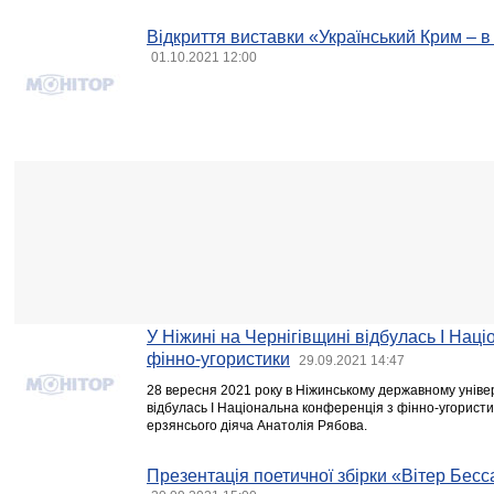
Відкриття виставки «Український Крим – в
01.10.2021 12:00
У Ніжині на Чернігівщині відбулась І Нац
фінно-угористики
29.09.2021 14:47
28 вересня 2021 року в Ніжинському державному універ
відбулась І Національна конференція з фінно-угористи
ерзянсього діяча Анатолія Рябова.
Презентація поетичної збірки «Вітер Бес