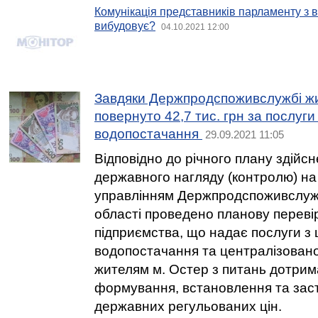
Комунікація представників парламенту з ви
вибудовує?
04.10.2021 12:00
Завдяки Держпродспоживслужбі ж
повернуто 42,7 тис. грн за послуги
водопостачання
29.09.2021 11:05
Відповідно до річного плану здійсн
державного нагляду (контролю) на
управлінням Держпродспоживслужб
області проведено планову переві
підприємства, що надає послуги з
водопостачання та централізован
жителям м. Остер з питань дотрим
формування, встановлення та зас
державних регульованих цін.