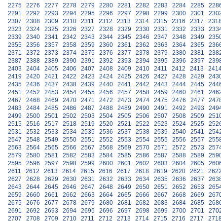
2275
2276
2277
2278
2279
2280
2281
2282
2283
2284
2285
228
2291
2292
2293
2294
2295
2296
2297
2298
2299
2300
2301
230
2307
2308
2309
2310
2311
2312
2313
2314
2315
2316
2317
231
2323
2324
2325
2326
2327
2328
2329
2330
2331
2332
2333
233
2339
2340
2341
2342
2343
2344
2345
2346
2347
2348
2349
235
2355
2356
2357
2358
2359
2360
2361
2362
2363
2364
2365
236
2371
2372
2373
2374
2375
2376
2377
2378
2379
2380
2381
238
2387
2388
2389
2390
2391
2392
2393
2394
2395
2396
2397
239
2403
2404
2405
2406
2407
2408
2409
2410
2411
2412
2413
241
2419
2420
2421
2422
2423
2424
2425
2426
2427
2428
2429
243
2435
2436
2437
2438
2439
2440
2441
2442
2443
2444
2445
244
2451
2452
2453
2454
2455
2456
2457
2458
2459
2460
2461
246
2467
2468
2469
2470
2471
2472
2473
2474
2475
2476
2477
247
2483
2484
2485
2486
2487
2488
2489
2490
2491
2492
2493
249
2499
2500
2501
2502
2503
2504
2505
2506
2507
2508
2509
251
2515
2516
2517
2518
2519
2520
2521
2522
2523
2524
2525
252
2531
2532
2533
2534
2535
2536
2537
2538
2539
2540
2541
254
2547
2548
2549
2550
2551
2552
2553
2554
2555
2556
2557
255
2563
2564
2565
2566
2567
2568
2569
2570
2571
2572
2573
257
2579
2580
2581
2582
2583
2584
2585
2586
2587
2588
2589
259
2595
2596
2597
2598
2599
2600
2601
2602
2603
2604
2605
260
2611
2612
2613
2614
2615
2616
2617
2618
2619
2620
2621
262
2627
2628
2629
2630
2631
2632
2633
2634
2635
2636
2637
263
2643
2644
2645
2646
2647
2648
2649
2650
2651
2652
2653
265
2659
2660
2661
2662
2663
2664
2665
2666
2667
2668
2669
267
2675
2676
2677
2678
2679
2680
2681
2682
2683
2684
2685
268
2691
2692
2693
2694
2695
2696
2697
2698
2699
2700
2701
270
2707
2708
2709
2710
2711
2712
2713
2714
2715
2716
2717
271