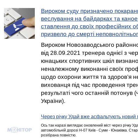
Вироком суду призначено покаран
веслування на байдарках та каное
ставлення до своїх професійних об
призвело до смерті неповнолітньо
Вироком Новозаводського районно
від 28.09.2021 тренера однієї з чер
юнацьких спортивних шкіл визнан
неналежному виконанні своїх проф
щодо охорони життя та здоров’я н
вихованця під час проведення тре
результаті чого останній потонув (ч
України).
Через річку Удай вже асфальтують новий 
Ось так наразі виглядає оновлений міст через річку Уд
автомобільній дорозі Н-07 Київ - Суми - Юнаківка. Ст
розібрана повністю.