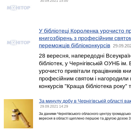
30.09.2021 15:00
У бібліотеці Короленка урочисто пр
книгозбірень з професійним свято
переможців бібліоконкурсів
29.09.20
28 вересня, напередодні Всеукраї
бібліотек, у Чернігівській ОУНБ ім. 
урочисто привітали працівників кни
професійним святом і нагородили
конкурсів "Краща бібліотека року" т
За минулу добу в Чернігівській області ва
29.09.2021 14:29
За даними Чернігівського обласного центру громадсько
вересня в області щеплено першою та другою дозою 