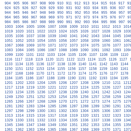
904
905
906
907
908
909
910
911
912
913
914
915
916
917
9
924
925
926
927
928
929
930
931
932
933
934
935
936
937
9
944
945
946
947
948
949
950
951
952
953
954
955
956
957
9
964
965
966
967
968
969
970
971
972
973
974
975
976
977
9
984
985
986
987
988
989
990
991
992
993
994
995
996
997
9
1003
1004
1005
1006
1007
1008
1009
1010
1011
1012
1013
101
1019
1020
1021
1022
1023
1024
1025
1026
1027
1028
1029
103
1035
1036
1037
1038
1039
1040
1041
1042
1043
1044
1045
104
1051
1052
1053
1054
1055
1056
1057
1058
1059
1060
1061
106
1067
1068
1069
1070
1071
1072
1073
1074
1075
1076
1077
107
1083
1084
1085
1086
1087
1088
1089
1090
1091
1092
1093
109
1099
1100
1101
1102
1103
1104
1105
1106
1107
1108
1109
1110
1116
1117
1118
1119
1120
1121
1122
1123
1124
1125
1126
1127
1133
1134
1135
1136
1137
1138
1139
1140
1141
1142
1143
1144
1150
1151
1152
1153
1154
1155
1156
1157
1158
1159
1160
1161
1167
1168
1169
1170
1171
1172
1173
1174
1175
1176
1177
1178
1184
1185
1186
1187
1188
1189
1190
1191
1192
1193
1194
1195
1201
1202
1203
1204
1205
1206
1207
1208
1209
1210
1211
121
1217
1218
1219
1220
1221
1222
1223
1224
1225
1226
1227
122
1233
1234
1235
1236
1237
1238
1239
1240
1241
1242
1243
124
1249
1250
1251
1252
1253
1254
1255
1256
1257
1258
1259
126
1265
1266
1267
1268
1269
1270
1271
1272
1273
1274
1275
127
1281
1282
1283
1284
1285
1286
1287
1288
1289
1290
1291
129
1297
1298
1299
1300
1301
1302
1303
1304
1305
1306
1307
130
1313
1314
1315
1316
1317
1318
1319
1320
1321
1322
1323
132
1329
1330
1331
1332
1333
1334
1335
1336
1337
1338
1339
134
1345
1346
1347
1348
1349
1350
1351
1352
1353
1354
1355
135
1361
1362
1363
1364
1365
1366
1367
1368
1369
1370
1371
137