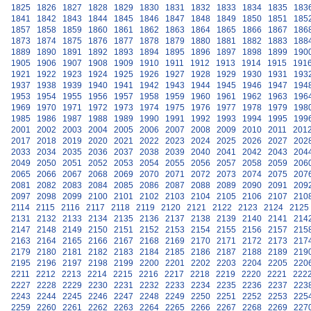
1825
1826
1827
1828
1829
1830
1831
1832
1833
1834
1835
183
1841
1842
1843
1844
1845
1846
1847
1848
1849
1850
1851
185
1857
1858
1859
1860
1861
1862
1863
1864
1865
1866
1867
186
1873
1874
1875
1876
1877
1878
1879
1880
1881
1882
1883
188
1889
1890
1891
1892
1893
1894
1895
1896
1897
1898
1899
190
1905
1906
1907
1908
1909
1910
1911
1912
1913
1914
1915
191
1921
1922
1923
1924
1925
1926
1927
1928
1929
1930
1931
193
1937
1938
1939
1940
1941
1942
1943
1944
1945
1946
1947
194
1953
1954
1955
1956
1957
1958
1959
1960
1961
1962
1963
196
1969
1970
1971
1972
1973
1974
1975
1976
1977
1978
1979
198
1985
1986
1987
1988
1989
1990
1991
1992
1993
1994
1995
199
2001
2002
2003
2004
2005
2006
2007
2008
2009
2010
2011
201
2017
2018
2019
2020
2021
2022
2023
2024
2025
2026
2027
202
2033
2034
2035
2036
2037
2038
2039
2040
2041
2042
2043
204
2049
2050
2051
2052
2053
2054
2055
2056
2057
2058
2059
206
2065
2066
2067
2068
2069
2070
2071
2072
2073
2074
2075
207
2081
2082
2083
2084
2085
2086
2087
2088
2089
2090
2091
209
2097
2098
2099
2100
2101
2102
2103
2104
2105
2106
2107
210
2114
2115
2116
2117
2118
2119
2120
2121
2122
2123
2124
2125
2131
2132
2133
2134
2135
2136
2137
2138
2139
2140
2141
214
2147
2148
2149
2150
2151
2152
2153
2154
2155
2156
2157
215
2163
2164
2165
2166
2167
2168
2169
2170
2171
2172
2173
217
2179
2180
2181
2182
2183
2184
2185
2186
2187
2188
2189
219
2195
2196
2197
2198
2199
2200
2201
2202
2203
2204
2205
220
2211
2212
2213
2214
2215
2216
2217
2218
2219
2220
2221
222
2227
2228
2229
2230
2231
2232
2233
2234
2235
2236
2237
223
2243
2244
2245
2246
2247
2248
2249
2250
2251
2252
2253
225
2259
2260
2261
2262
2263
2264
2265
2266
2267
2268
2269
227