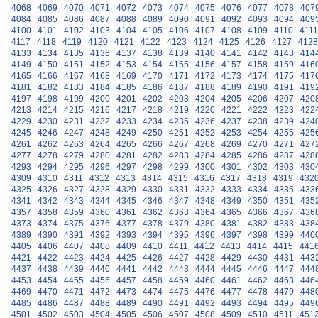
4068
4069
4070
4071
4072
4073
4074
4075
4076
4077
4078
407
4084
4085
4086
4087
4088
4089
4090
4091
4092
4093
4094
409
4100
4101
4102
4103
4104
4105
4106
4107
4108
4109
4110
4111
4117
4118
4119
4120
4121
4122
4123
4124
4125
4126
4127
4128
4133
4134
4135
4136
4137
4138
4139
4140
4141
4142
4143
414
4149
4150
4151
4152
4153
4154
4155
4156
4157
4158
4159
416
4165
4166
4167
4168
4169
4170
4171
4172
4173
4174
4175
417
4181
4182
4183
4184
4185
4186
4187
4188
4189
4190
4191
419
4197
4198
4199
4200
4201
4202
4203
4204
4205
4206
4207
420
4213
4214
4215
4216
4217
4218
4219
4220
4221
4222
4223
422
4229
4230
4231
4232
4233
4234
4235
4236
4237
4238
4239
424
4245
4246
4247
4248
4249
4250
4251
4252
4253
4254
4255
425
4261
4262
4263
4264
4265
4266
4267
4268
4269
4270
4271
427
4277
4278
4279
4280
4281
4282
4283
4284
4285
4286
4287
428
4293
4294
4295
4296
4297
4298
4299
4300
4301
4302
4303
430
4309
4310
4311
4312
4313
4314
4315
4316
4317
4318
4319
432
4325
4326
4327
4328
4329
4330
4331
4332
4333
4334
4335
433
4341
4342
4343
4344
4345
4346
4347
4348
4349
4350
4351
435
4357
4358
4359
4360
4361
4362
4363
4364
4365
4366
4367
436
4373
4374
4375
4376
4377
4378
4379
4380
4381
4382
4383
438
4389
4390
4391
4392
4393
4394
4395
4396
4397
4398
4399
440
4405
4406
4407
4408
4409
4410
4411
4412
4413
4414
4415
441
4421
4422
4423
4424
4425
4426
4427
4428
4429
4430
4431
443
4437
4438
4439
4440
4441
4442
4443
4444
4445
4446
4447
444
4453
4454
4455
4456
4457
4458
4459
4460
4461
4462
4463
446
4469
4470
4471
4472
4473
4474
4475
4476
4477
4478
4479
448
4485
4486
4487
4488
4489
4490
4491
4492
4493
4494
4495
449
4501
4502
4503
4504
4505
4506
4507
4508
4509
4510
4511
451