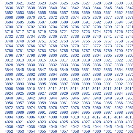
3620
3621
3622
3623
3624
3625
3626
3627
3628
3629
3630
363
3636
3637
3638
3639
3640
3641
3642
3643
3644
3645
3646
364
3652
3653
3654
3655
3656
3657
3658
3659
3660
3661
3662
366
3668
3669
3670
3671
3672
3673
3674
3675
3676
3677
3678
367
3684
3685
3686
3687
3688
3689
3690
3691
3692
3693
3694
369
3700
3701
3702
3703
3704
3705
3706
3707
3708
3709
3710
371
3716
3717
3718
3719
3720
3721
3722
3723
3724
3725
3726
372
3732
3733
3734
3735
3736
3737
3738
3739
3740
3741
3742
374
3748
3749
3750
3751
3752
3753
3754
3755
3756
3757
3758
375
3764
3765
3766
3767
3768
3769
3770
3771
3772
3773
3774
377
3780
3781
3782
3783
3784
3785
3786
3787
3788
3789
3790
379
3796
3797
3798
3799
3800
3801
3802
3803
3804
3805
3806
380
3812
3813
3814
3815
3816
3817
3818
3819
3820
3821
3822
382
3828
3829
3830
3831
3832
3833
3834
3835
3836
3837
3838
383
3844
3845
3846
3847
3848
3849
3850
3851
3852
3853
3854
385
3860
3861
3862
3863
3864
3865
3866
3867
3868
3869
3870
387
3876
3877
3878
3879
3880
3881
3882
3883
3884
3885
3886
388
3892
3893
3894
3895
3896
3897
3898
3899
3900
3901
3902
390
3908
3909
3910
3911
3912
3913
3914
3915
3916
3917
3918
391
3924
3925
3926
3927
3928
3929
3930
3931
3932
3933
3934
393
3940
3941
3942
3943
3944
3945
3946
3947
3948
3949
3950
395
3956
3957
3958
3959
3960
3961
3962
3963
3964
3965
3966
396
3972
3973
3974
3975
3976
3977
3978
3979
3980
3981
3982
398
3988
3989
3990
3991
3992
3993
3994
3995
3996
3997
3998
399
4004
4005
4006
4007
4008
4009
4010
4011
4012
4013
4014
401
4020
4021
4022
4023
4024
4025
4026
4027
4028
4029
4030
403
4036
4037
4038
4039
4040
4041
4042
4043
4044
4045
4046
404
4052
4053
4054
4055
4056
4057
4058
4059
4060
4061
4062
406