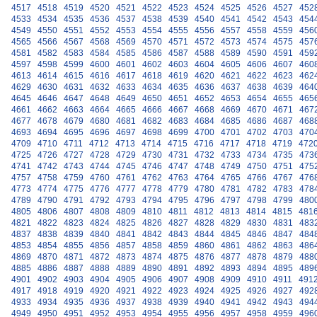
4517
4518
4519
4520
4521
4522
4523
4524
4525
4526
4527
452
4533
4534
4535
4536
4537
4538
4539
4540
4541
4542
4543
454
4549
4550
4551
4552
4553
4554
4555
4556
4557
4558
4559
456
4565
4566
4567
4568
4569
4570
4571
4572
4573
4574
4575
457
4581
4582
4583
4584
4585
4586
4587
4588
4589
4590
4591
459
4597
4598
4599
4600
4601
4602
4603
4604
4605
4606
4607
460
4613
4614
4615
4616
4617
4618
4619
4620
4621
4622
4623
462
4629
4630
4631
4632
4633
4634
4635
4636
4637
4638
4639
464
4645
4646
4647
4648
4649
4650
4651
4652
4653
4654
4655
465
4661
4662
4663
4664
4665
4666
4667
4668
4669
4670
4671
467
4677
4678
4679
4680
4681
4682
4683
4684
4685
4686
4687
468
4693
4694
4695
4696
4697
4698
4699
4700
4701
4702
4703
470
4709
4710
4711
4712
4713
4714
4715
4716
4717
4718
4719
472
4725
4726
4727
4728
4729
4730
4731
4732
4733
4734
4735
473
4741
4742
4743
4744
4745
4746
4747
4748
4749
4750
4751
475
4757
4758
4759
4760
4761
4762
4763
4764
4765
4766
4767
476
4773
4774
4775
4776
4777
4778
4779
4780
4781
4782
4783
478
4789
4790
4791
4792
4793
4794
4795
4796
4797
4798
4799
480
4805
4806
4807
4808
4809
4810
4811
4812
4813
4814
4815
481
4821
4822
4823
4824
4825
4826
4827
4828
4829
4830
4831
483
4837
4838
4839
4840
4841
4842
4843
4844
4845
4846
4847
484
4853
4854
4855
4856
4857
4858
4859
4860
4861
4862
4863
486
4869
4870
4871
4872
4873
4874
4875
4876
4877
4878
4879
488
4885
4886
4887
4888
4889
4890
4891
4892
4893
4894
4895
489
4901
4902
4903
4904
4905
4906
4907
4908
4909
4910
4911
491
4917
4918
4919
4920
4921
4922
4923
4924
4925
4926
4927
492
4933
4934
4935
4936
4937
4938
4939
4940
4941
4942
4943
494
4949
4950
4951
4952
4953
4954
4955
4956
4957
4958
4959
496