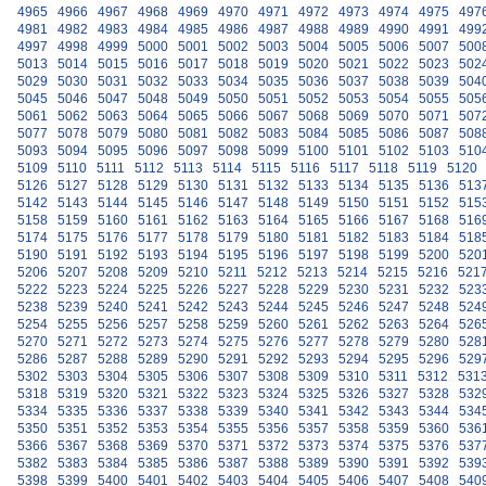
4965
4966
4967
4968
4969
4970
4971
4972
4973
4974
4975
497
4981
4982
4983
4984
4985
4986
4987
4988
4989
4990
4991
499
4997
4998
4999
5000
5001
5002
5003
5004
5005
5006
5007
500
5013
5014
5015
5016
5017
5018
5019
5020
5021
5022
5023
502
5029
5030
5031
5032
5033
5034
5035
5036
5037
5038
5039
504
5045
5046
5047
5048
5049
5050
5051
5052
5053
5054
5055
505
5061
5062
5063
5064
5065
5066
5067
5068
5069
5070
5071
507
5077
5078
5079
5080
5081
5082
5083
5084
5085
5086
5087
508
5093
5094
5095
5096
5097
5098
5099
5100
5101
5102
5103
510
5109
5110
5111
5112
5113
5114
5115
5116
5117
5118
5119
5120
5126
5127
5128
5129
5130
5131
5132
5133
5134
5135
5136
513
5142
5143
5144
5145
5146
5147
5148
5149
5150
5151
5152
515
5158
5159
5160
5161
5162
5163
5164
5165
5166
5167
5168
516
5174
5175
5176
5177
5178
5179
5180
5181
5182
5183
5184
518
5190
5191
5192
5193
5194
5195
5196
5197
5198
5199
5200
520
5206
5207
5208
5209
5210
5211
5212
5213
5214
5215
5216
521
5222
5223
5224
5225
5226
5227
5228
5229
5230
5231
5232
523
5238
5239
5240
5241
5242
5243
5244
5245
5246
5247
5248
524
5254
5255
5256
5257
5258
5259
5260
5261
5262
5263
5264
526
5270
5271
5272
5273
5274
5275
5276
5277
5278
5279
5280
528
5286
5287
5288
5289
5290
5291
5292
5293
5294
5295
5296
529
5302
5303
5304
5305
5306
5307
5308
5309
5310
5311
5312
531
5318
5319
5320
5321
5322
5323
5324
5325
5326
5327
5328
532
5334
5335
5336
5337
5338
5339
5340
5341
5342
5343
5344
534
5350
5351
5352
5353
5354
5355
5356
5357
5358
5359
5360
536
5366
5367
5368
5369
5370
5371
5372
5373
5374
5375
5376
537
5382
5383
5384
5385
5386
5387
5388
5389
5390
5391
5392
539
5398
5399
5400
5401
5402
5403
5404
5405
5406
5407
5408
540