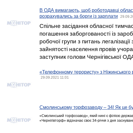
В ОДА вимагають, щоб роботодавці обла
розрахувались за борги із зарплати
29.09.2
Спільне засідання обласної тимчасо
погашення заборгованості із зароб
робочої групи з питань легалізації
зайнятості населення провів учора
заступник голови Чернігівської ОД
«Телефонному терористу» з Ніжинського 
29.09.2021 11:01
Смолинському торфозаводу – 34! Як це 
«Смолинський торфозавод», який нині є філією держа
«Чернігівторф» відзначає своє 34-річчя з дня заснуван