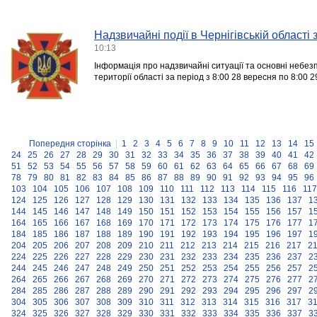
Надзвичайні події в Чернігівській області
10:13
Інформація про надзвичайні ситуації та основні небезпе
території області за період з 8:00 28 вересня по 8:00 
Попередня сторінка
|
1
2
3
4
5
6
7
8
9
10
11
12
13
14
15
24
25
26
27
28
29
30
31
32
33
34
35
36
37
38
39
40
41
42
51
52
53
54
55
56
57
58
59
60
61
62
63
64
65
66
67
68
69
78
79
80
81
82
83
84
85
86
87
88
89
90
91
92
93
94
95
96
103
104
105
106
107
108
109
110
111
112
113
114
115
116
117
124
125
126
127
128
129
130
131
132
133
134
135
136
137
1
144
145
146
147
148
149
150
151
152
153
154
155
156
157
1
164
165
166
167
168
169
170
171
172
173
174
175
176
177
1
184
185
186
187
188
189
190
191
192
193
194
195
196
197
1
204
205
206
207
208
209
210
211
212
213
214
215
216
217
2
224
225
226
227
228
229
230
231
232
233
234
235
236
237
2
244
245
246
247
248
249
250
251
252
253
254
255
256
257
2
264
265
266
267
268
269
270
271
272
273
274
275
276
277
2
284
285
286
287
288
289
290
291
292
293
294
295
296
297
2
304
305
306
307
308
309
310
311
312
313
314
315
316
317
3
324
325
326
327
328
329
330
331
332
333
334
335
336
337
3