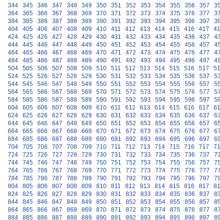
344
345
346
347
348
349
350
351
352
353
354
355
356
357
3
364
365
366
367
368
369
370
371
372
373
374
375
376
377
3
384
385
386
387
388
389
390
391
392
393
394
395
396
397
3
404
405
406
407
408
409
410
411
412
413
414
415
416
417
4
424
425
426
427
428
429
430
431
432
433
434
435
436
437
4
444
445
446
447
448
449
450
451
452
453
454
455
456
457
4
464
465
466
467
468
469
470
471
472
473
474
475
476
477
4
484
485
486
487
488
489
490
491
492
493
494
495
496
497
4
504
505
506
507
508
509
510
511
512
513
514
515
516
517
5
524
525
526
527
528
529
530
531
532
533
534
535
536
537
5
544
545
546
547
548
549
550
551
552
553
554
555
556
557
5
564
565
566
567
568
569
570
571
572
573
574
575
576
577
5
584
585
586
587
588
589
590
591
592
593
594
595
596
597
5
604
605
606
607
608
609
610
611
612
613
614
615
616
617
6
624
625
626
627
628
629
630
631
632
633
634
635
636
637
6
644
645
646
647
648
649
650
651
652
653
654
655
656
657
6
664
665
666
667
668
669
670
671
672
673
674
675
676
677
6
684
685
686
687
688
689
690
691
692
693
694
695
696
697
6
704
705
706
707
708
709
710
711
712
713
714
715
716
717
7
724
725
726
727
728
729
730
731
732
733
734
735
736
737
7
744
745
746
747
748
749
750
751
752
753
754
755
756
757
7
764
765
766
767
768
769
770
771
772
773
774
775
776
777
7
784
785
786
787
788
789
790
791
792
793
794
795
796
797
7
804
805
806
807
808
809
810
811
812
813
814
815
816
817
8
824
825
826
827
828
829
830
831
832
833
834
835
836
837
8
844
845
846
847
848
849
850
851
852
853
854
855
856
857
8
864
865
866
867
868
869
870
871
872
873
874
875
876
877
8
884
885
886
887
888
889
890
891
892
893
894
895
896
897
8