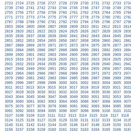
2723
2724
2725
2726
2727
2728
2729
2730
2731
2732
2733
273
2739
2740
2741
2742
2743
2744
2745
2746
2747
2748
2749
275
2755
2756
2757
2758
2759
2760
2761
2762
2763
2764
2765
276
2771
2772
2773
2774
2775
2776
2777
2778
2779
2780
2781
278
2787
2788
2789
2790
2791
2792
2793
2794
2795
2796
2797
279
2803
2804
2805
2806
2807
2808
2809
2810
2811
2812
2813
281
2819
2820
2821
2822
2823
2824
2825
2826
2827
2828
2829
283
2835
2836
2837
2838
2839
2840
2841
2842
2843
2844
2845
284
2851
2852
2853
2854
2855
2856
2857
2858
2859
2860
2861
286
2867
2868
2869
2870
2871
2872
2873
2874
2875
2876
2877
287
2883
2884
2885
2886
2887
2888
2889
2890
2891
2892
2893
289
2899
2900
2901
2902
2903
2904
2905
2906
2907
2908
2909
291
2915
2916
2917
2918
2919
2920
2921
2922
2923
2924
2925
292
2931
2932
2933
2934
2935
2936
2937
2938
2939
2940
2941
294
2947
2948
2949
2950
2951
2952
2953
2954
2955
2956
2957
295
2963
2964
2965
2966
2967
2968
2969
2970
2971
2972
2973
297
2979
2980
2981
2982
2983
2984
2985
2986
2987
2988
2989
299
2995
2996
2997
2998
2999
3000
3001
3002
3003
3004
3005
300
3011
3012
3013
3014
3015
3016
3017
3018
3019
3020
3021
302
3027
3028
3029
3030
3031
3032
3033
3034
3035
3036
3037
303
3043
3044
3045
3046
3047
3048
3049
3050
3051
3052
3053
305
3059
3060
3061
3062
3063
3064
3065
3066
3067
3068
3069
307
3075
3076
3077
3078
3079
3080
3081
3082
3083
3084
3085
308
3091
3092
3093
3094
3095
3096
3097
3098
3099
3100
3101
310
3107
3108
3109
3110
3111
3112
3113
3114
3115
3116
3117
3118
3124
3125
3126
3127
3128
3129
3130
3131
3132
3133
3134
313
3140
3141
3142
3143
3144
3145
3146
3147
3148
3149
3150
315
3156
3157
3158
3159
3160
3161
3162
3163
3164
3165
3166
316