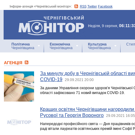
Інформ-агенція «Чернігівський монітор»:
RSS
Twitter
Facebook
Інформ-агенція
«Чернігівський монітор»
06:11:3
Неділя, 9 серпня,
Політична
Економічна
Культурна
Стил
Чернігівщина
Чернігівщина
Чернігівщина
АГЕНЦIЯ
За минулу добу в Чернігівській області в
COVID-19
29.09.2021 20:00
За даними Управління охорони здоров’я Чернігівської 
області зафіксовано 71 новий випадок COVID-19.
Кращих освітян Чернігівщини нагородили 
Русової та Георгія Вороного
29.09.2021 16:05
Напередодні професійного свята — Дня працівників осв
раді вітали лауреатів освітянських премій імені Софії 