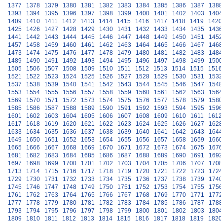
1377
1378
1379
1380
1381
1382
1383
1384
1385
1386
1387
138
1393
1394
1395
1396
1397
1398
1399
1400
1401
1402
1403
140
1409
1410
1411
1412
1413
1414
1415
1416
1417
1418
1419
142
1425
1426
1427
1428
1429
1430
1431
1432
1433
1434
1435
143
1441
1442
1443
1444
1445
1446
1447
1448
1449
1450
1451
145
1457
1458
1459
1460
1461
1462
1463
1464
1465
1466
1467
146
1473
1474
1475
1476
1477
1478
1479
1480
1481
1482
1483
148
1489
1490
1491
1492
1493
1494
1495
1496
1497
1498
1499
150
1505
1506
1507
1508
1509
1510
1511
1512
1513
1514
1515
151
1521
1522
1523
1524
1525
1526
1527
1528
1529
1530
1531
153
1537
1538
1539
1540
1541
1542
1543
1544
1545
1546
1547
154
1553
1554
1555
1556
1557
1558
1559
1560
1561
1562
1563
156
1569
1570
1571
1572
1573
1574
1575
1576
1577
1578
1579
158
1585
1586
1587
1588
1589
1590
1591
1592
1593
1594
1595
159
1601
1602
1603
1604
1605
1606
1607
1608
1609
1610
1611
161
1617
1618
1619
1620
1621
1622
1623
1624
1625
1626
1627
162
1633
1634
1635
1636
1637
1638
1639
1640
1641
1642
1643
164
1649
1650
1651
1652
1653
1654
1655
1656
1657
1658
1659
166
1665
1666
1667
1668
1669
1670
1671
1672
1673
1674
1675
167
1681
1682
1683
1684
1685
1686
1687
1688
1689
1690
1691
169
1697
1698
1699
1700
1701
1702
1703
1704
1705
1706
1707
170
1713
1714
1715
1716
1717
1718
1719
1720
1721
1722
1723
172
1729
1730
1731
1732
1733
1734
1735
1736
1737
1738
1739
174
1745
1746
1747
1748
1749
1750
1751
1752
1753
1754
1755
175
1761
1762
1763
1764
1765
1766
1767
1768
1769
1770
1771
177
1777
1778
1779
1780
1781
1782
1783
1784
1785
1786
1787
178
1793
1794
1795
1796
1797
1798
1799
1800
1801
1802
1803
180
1809
1810
1811
1812
1813
1814
1815
1816
1817
1818
1819
182