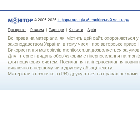
© 2005-2026
Інформ-агенція «Чернігівський монітор»
Про проект
|
Реклама
|
Партнери
|
Контакти
|
Архів
Всі права на матеріали, які містить цей сайт, охороняються у 
законодавством України, в тому числі, про авторське право і 
Використання матерiалiв monitor.cn.ua дозволяється за умов
Для iнтернет-видань обов'язковим є гiперпосилання на monito
для пошукових систем. Посилання та гіперпосилання повинні
виключно в першому чи в другому абзаці тексту.
Матеріали з позначкою (PR) друкуються на правах реклами..