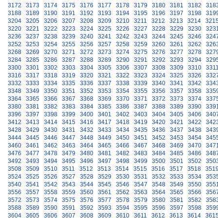
3172
3173
3174
3175
3176
3177
3178
3179
3180
3181
3182
318
3188
3189
3190
3191
3192
3193
3194
3195
3196
3197
3198
319
3204
3205
3206
3207
3208
3209
3210
3211
3212
3213
3214
321
3220
3221
3222
3223
3224
3225
3226
3227
3228
3229
3230
323
3236
3237
3238
3239
3240
3241
3242
3243
3244
3245
3246
324
3252
3253
3254
3255
3256
3257
3258
3259
3260
3261
3262
326
3268
3269
3270
3271
3272
3273
3274
3275
3276
3277
3278
327
3284
3285
3286
3287
3288
3289
3290
3291
3292
3293
3294
329
3300
3301
3302
3303
3304
3305
3306
3307
3308
3309
3310
331
3316
3317
3318
3319
3320
3321
3322
3323
3324
3325
3326
332
3332
3333
3334
3335
3336
3337
3338
3339
3340
3341
3342
334
3348
3349
3350
3351
3352
3353
3354
3355
3356
3357
3358
335
3364
3365
3366
3367
3368
3369
3370
3371
3372
3373
3374
337
3380
3381
3382
3383
3384
3385
3386
3387
3388
3389
3390
339
3396
3397
3398
3399
3400
3401
3402
3403
3404
3405
3406
340
3412
3413
3414
3415
3416
3417
3418
3419
3420
3421
3422
342
3428
3429
3430
3431
3432
3433
3434
3435
3436
3437
3438
343
3444
3445
3446
3447
3448
3449
3450
3451
3452
3453
3454
345
3460
3461
3462
3463
3464
3465
3466
3467
3468
3469
3470
347
3476
3477
3478
3479
3480
3481
3482
3483
3484
3485
3486
348
3492
3493
3494
3495
3496
3497
3498
3499
3500
3501
3502
350
3508
3509
3510
3511
3512
3513
3514
3515
3516
3517
3518
351
3524
3525
3526
3527
3528
3529
3530
3531
3532
3533
3534
353
3540
3541
3542
3543
3544
3545
3546
3547
3548
3549
3550
355
3556
3557
3558
3559
3560
3561
3562
3563
3564
3565
3566
356
3572
3573
3574
3575
3576
3577
3578
3579
3580
3581
3582
358
3588
3589
3590
3591
3592
3593
3594
3595
3596
3597
3598
359
3604
3605
3606
3607
3608
3609
3610
3611
3612
3613
3614
361