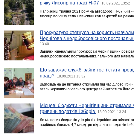
річку Лисогір на трасі Н-07
18.09.2021 13:52
Наприкінці травня 2021 року на автодорозі Н-07 Київ - 
Лисогір поблизу села Олексинці був закритий на рекон
Прокуратура стягнула на користь навчаль
Чернігова з недобросовісного постачальни
13:40
Завдяки ювенальним прокурорам Чернігівщини розірван
недобросовісного постачальника пального для навчаль
Що заважає службі зайнятості стати пров
праці?
18.09.2021 13:32
Відповідь на це питання отримали під час ділової гри «П
взяли керівники обласного центру зайнятості та його с
Місцеві бюджети Чернігівщини отримали 
гривень податків і зборів
18.09.2021 13:24
До місцевих бюджетів усіх рівнів Чернігівської області з
надійшло близько 4,7 млрд грн від сплати податків і збо