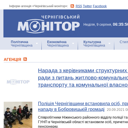
Інформ-агенція «Чернігівський монітор»:
RSS
Twitter
Facebook
Інформ-агенція
«Чернігівський монітор»
06:35:5
Неділя, 9 серпня,
Політична
Економічна
Культурна
Стил
Чернігівщина
Чернігівщина
Чернігівщина
АГЕНЦIЯ
Нарада з керівниками структурних п
ради з питань житлово-комунально
транспорту та комунальної власно
Поліція Чернігівщини встановила осіб, пр
нападу в Бобровицькій громаді
20.09.2021 0
Співробітники Ніжинського районного відділу поліції т
ГУНП в Чернігівській області встановили осіб, причетн
пенсіонерку.