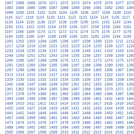
1067
1068
1069
1070
1071
1072
1073
1074
1075
1076
1077
107
1083
1084
1085
1086
1087
1088
1089
1090
1091
1092
1093
109
1099
1100
1101
1102
1103
1104
1105
1106
1107
1108
1109
1110
1116
1117
1118
1119
1120
1121
1122
1123
1124
1125
1126
1127
1133
1134
1135
1136
1137
1138
1139
1140
1141
1142
1143
1144
1150
1151
1152
1153
1154
1155
1156
1157
1158
1159
1160
1161
1167
1168
1169
1170
1171
1172
1173
1174
1175
1176
1177
1178
1184
1185
1186
1187
1188
1189
1190
1191
1192
1193
1194
1195
1201
1202
1203
1204
1205
1206
1207
1208
1209
1210
1211
121
1217
1218
1219
1220
1221
1222
1223
1224
1225
1226
1227
122
1233
1234
1235
1236
1237
1238
1239
1240
1241
1242
1243
124
1249
1250
1251
1252
1253
1254
1255
1256
1257
1258
1259
126
1265
1266
1267
1268
1269
1270
1271
1272
1273
1274
1275
127
1281
1282
1283
1284
1285
1286
1287
1288
1289
1290
1291
129
1297
1298
1299
1300
1301
1302
1303
1304
1305
1306
1307
130
1313
1314
1315
1316
1317
1318
1319
1320
1321
1322
1323
132
1329
1330
1331
1332
1333
1334
1335
1336
1337
1338
1339
134
1345
1346
1347
1348
1349
1350
1351
1352
1353
1354
1355
135
1361
1362
1363
1364
1365
1366
1367
1368
1369
1370
1371
137
1377
1378
1379
1380
1381
1382
1383
1384
1385
1386
1387
138
1393
1394
1395
1396
1397
1398
1399
1400
1401
1402
1403
140
1409
1410
1411
1412
1413
1414
1415
1416
1417
1418
1419
142
1425
1426
1427
1428
1429
1430
1431
1432
1433
1434
1435
143
1441
1442
1443
1444
1445
1446
1447
1448
1449
1450
1451
145
1457
1458
1459
1460
1461
1462
1463
1464
1465
1466
1467
146
1473
1474
1475
1476
1477
1478
1479
1480
1481
1482
1483
148
1489
1490
1491
1492
1493
1494
1495
1496
1497
1498
1499
150
1505
1506
1507
1508
1509
1510
1511
1512
1513
1514
1515
151