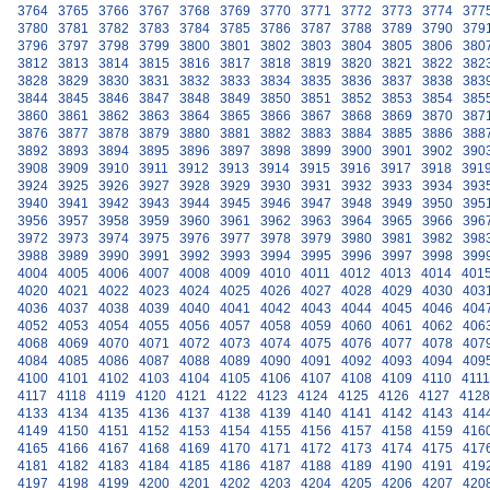
3764
3765
3766
3767
3768
3769
3770
3771
3772
3773
3774
377
3780
3781
3782
3783
3784
3785
3786
3787
3788
3789
3790
379
3796
3797
3798
3799
3800
3801
3802
3803
3804
3805
3806
380
3812
3813
3814
3815
3816
3817
3818
3819
3820
3821
3822
382
3828
3829
3830
3831
3832
3833
3834
3835
3836
3837
3838
383
3844
3845
3846
3847
3848
3849
3850
3851
3852
3853
3854
385
3860
3861
3862
3863
3864
3865
3866
3867
3868
3869
3870
387
3876
3877
3878
3879
3880
3881
3882
3883
3884
3885
3886
388
3892
3893
3894
3895
3896
3897
3898
3899
3900
3901
3902
390
3908
3909
3910
3911
3912
3913
3914
3915
3916
3917
3918
391
3924
3925
3926
3927
3928
3929
3930
3931
3932
3933
3934
393
3940
3941
3942
3943
3944
3945
3946
3947
3948
3949
3950
395
3956
3957
3958
3959
3960
3961
3962
3963
3964
3965
3966
396
3972
3973
3974
3975
3976
3977
3978
3979
3980
3981
3982
398
3988
3989
3990
3991
3992
3993
3994
3995
3996
3997
3998
399
4004
4005
4006
4007
4008
4009
4010
4011
4012
4013
4014
401
4020
4021
4022
4023
4024
4025
4026
4027
4028
4029
4030
403
4036
4037
4038
4039
4040
4041
4042
4043
4044
4045
4046
404
4052
4053
4054
4055
4056
4057
4058
4059
4060
4061
4062
406
4068
4069
4070
4071
4072
4073
4074
4075
4076
4077
4078
407
4084
4085
4086
4087
4088
4089
4090
4091
4092
4093
4094
409
4100
4101
4102
4103
4104
4105
4106
4107
4108
4109
4110
4111
4117
4118
4119
4120
4121
4122
4123
4124
4125
4126
4127
4128
4133
4134
4135
4136
4137
4138
4139
4140
4141
4142
4143
414
4149
4150
4151
4152
4153
4154
4155
4156
4157
4158
4159
416
4165
4166
4167
4168
4169
4170
4171
4172
4173
4174
4175
417
4181
4182
4183
4184
4185
4186
4187
4188
4189
4190
4191
419
4197
4198
4199
4200
4201
4202
4203
4204
4205
4206
4207
420