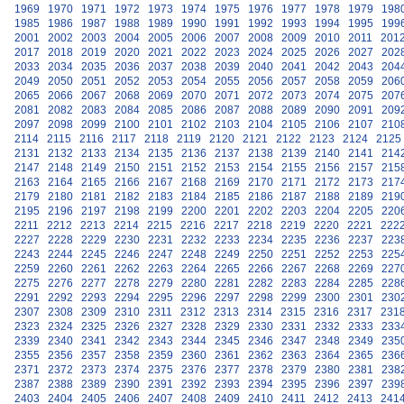
1969
1970
1971
1972
1973
1974
1975
1976
1977
1978
1979
198
1985
1986
1987
1988
1989
1990
1991
1992
1993
1994
1995
199
2001
2002
2003
2004
2005
2006
2007
2008
2009
2010
2011
201
2017
2018
2019
2020
2021
2022
2023
2024
2025
2026
2027
202
2033
2034
2035
2036
2037
2038
2039
2040
2041
2042
2043
204
2049
2050
2051
2052
2053
2054
2055
2056
2057
2058
2059
206
2065
2066
2067
2068
2069
2070
2071
2072
2073
2074
2075
207
2081
2082
2083
2084
2085
2086
2087
2088
2089
2090
2091
209
2097
2098
2099
2100
2101
2102
2103
2104
2105
2106
2107
210
2114
2115
2116
2117
2118
2119
2120
2121
2122
2123
2124
2125
2131
2132
2133
2134
2135
2136
2137
2138
2139
2140
2141
214
2147
2148
2149
2150
2151
2152
2153
2154
2155
2156
2157
215
2163
2164
2165
2166
2167
2168
2169
2170
2171
2172
2173
217
2179
2180
2181
2182
2183
2184
2185
2186
2187
2188
2189
219
2195
2196
2197
2198
2199
2200
2201
2202
2203
2204
2205
220
2211
2212
2213
2214
2215
2216
2217
2218
2219
2220
2221
222
2227
2228
2229
2230
2231
2232
2233
2234
2235
2236
2237
223
2243
2244
2245
2246
2247
2248
2249
2250
2251
2252
2253
225
2259
2260
2261
2262
2263
2264
2265
2266
2267
2268
2269
227
2275
2276
2277
2278
2279
2280
2281
2282
2283
2284
2285
228
2291
2292
2293
2294
2295
2296
2297
2298
2299
2300
2301
230
2307
2308
2309
2310
2311
2312
2313
2314
2315
2316
2317
231
2323
2324
2325
2326
2327
2328
2329
2330
2331
2332
2333
233
2339
2340
2341
2342
2343
2344
2345
2346
2347
2348
2349
235
2355
2356
2357
2358
2359
2360
2361
2362
2363
2364
2365
236
2371
2372
2373
2374
2375
2376
2377
2378
2379
2380
2381
238
2387
2388
2389
2390
2391
2392
2393
2394
2395
2396
2397
239
2403
2404
2405
2406
2407
2408
2409
2410
2411
2412
2413
241