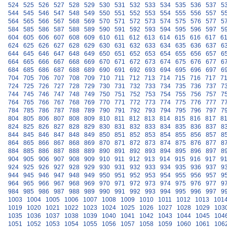
524
525
526
527
528
529
530
531
532
533
534
535
536
537
5
544
545
546
547
548
549
550
551
552
553
554
555
556
557
5
564
565
566
567
568
569
570
571
572
573
574
575
576
577
5
584
585
586
587
588
589
590
591
592
593
594
595
596
597
5
604
605
606
607
608
609
610
611
612
613
614
615
616
617
6
624
625
626
627
628
629
630
631
632
633
634
635
636
637
6
644
645
646
647
648
649
650
651
652
653
654
655
656
657
6
664
665
666
667
668
669
670
671
672
673
674
675
676
677
6
684
685
686
687
688
689
690
691
692
693
694
695
696
697
6
704
705
706
707
708
709
710
711
712
713
714
715
716
717
7
724
725
726
727
728
729
730
731
732
733
734
735
736
737
7
744
745
746
747
748
749
750
751
752
753
754
755
756
757
7
764
765
766
767
768
769
770
771
772
773
774
775
776
777
7
784
785
786
787
788
789
790
791
792
793
794
795
796
797
7
804
805
806
807
808
809
810
811
812
813
814
815
816
817
8
824
825
826
827
828
829
830
831
832
833
834
835
836
837
8
844
845
846
847
848
849
850
851
852
853
854
855
856
857
8
864
865
866
867
868
869
870
871
872
873
874
875
876
877
8
884
885
886
887
888
889
890
891
892
893
894
895
896
897
8
904
905
906
907
908
909
910
911
912
913
914
915
916
917
9
924
925
926
927
928
929
930
931
932
933
934
935
936
937
9
944
945
946
947
948
949
950
951
952
953
954
955
956
957
9
964
965
966
967
968
969
970
971
972
973
974
975
976
977
9
984
985
986
987
988
989
990
991
992
993
994
995
996
997
9
1003
1004
1005
1006
1007
1008
1009
1010
1011
1012
1013
101
1019
1020
1021
1022
1023
1024
1025
1026
1027
1028
1029
103
1035
1036
1037
1038
1039
1040
1041
1042
1043
1044
1045
104
1051
1052
1053
1054
1055
1056
1057
1058
1059
1060
1061
106