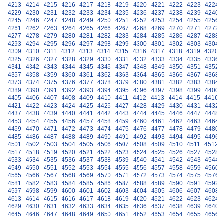
4213
4214
4215
4216
4217
4218
4219
4220
4221
4222
4223
422
4229
4230
4231
4232
4233
4234
4235
4236
4237
4238
4239
424
4245
4246
4247
4248
4249
4250
4251
4252
4253
4254
4255
425
4261
4262
4263
4264
4265
4266
4267
4268
4269
4270
4271
427
4277
4278
4279
4280
4281
4282
4283
4284
4285
4286
4287
428
4293
4294
4295
4296
4297
4298
4299
4300
4301
4302
4303
430
4309
4310
4311
4312
4313
4314
4315
4316
4317
4318
4319
432
4325
4326
4327
4328
4329
4330
4331
4332
4333
4334
4335
433
4341
4342
4343
4344
4345
4346
4347
4348
4349
4350
4351
435
4357
4358
4359
4360
4361
4362
4363
4364
4365
4366
4367
436
4373
4374
4375
4376
4377
4378
4379
4380
4381
4382
4383
438
4389
4390
4391
4392
4393
4394
4395
4396
4397
4398
4399
440
4405
4406
4407
4408
4409
4410
4411
4412
4413
4414
4415
441
4421
4422
4423
4424
4425
4426
4427
4428
4429
4430
4431
443
4437
4438
4439
4440
4441
4442
4443
4444
4445
4446
4447
444
4453
4454
4455
4456
4457
4458
4459
4460
4461
4462
4463
446
4469
4470
4471
4472
4473
4474
4475
4476
4477
4478
4479
448
4485
4486
4487
4488
4489
4490
4491
4492
4493
4494
4495
449
4501
4502
4503
4504
4505
4506
4507
4508
4509
4510
4511
451
4517
4518
4519
4520
4521
4522
4523
4524
4525
4526
4527
452
4533
4534
4535
4536
4537
4538
4539
4540
4541
4542
4543
454
4549
4550
4551
4552
4553
4554
4555
4556
4557
4558
4559
456
4565
4566
4567
4568
4569
4570
4571
4572
4573
4574
4575
457
4581
4582
4583
4584
4585
4586
4587
4588
4589
4590
4591
459
4597
4598
4599
4600
4601
4602
4603
4604
4605
4606
4607
460
4613
4614
4615
4616
4617
4618
4619
4620
4621
4622
4623
462
4629
4630
4631
4632
4633
4634
4635
4636
4637
4638
4639
464
4645
4646
4647
4648
4649
4650
4651
4652
4653
4654
4655
465