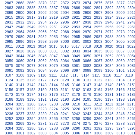
2867
2868
2869
2870
2871
2872
2873
2874
2875
2876
2877
287
2883
2884
2885
2886
2887
2888
2889
2890
2891
2892
2893
289
2899
2900
2901
2902
2903
2904
2905
2906
2907
2908
2909
291
2915
2916
2917
2918
2919
2920
2921
2922
2923
2924
2925
292
2931
2932
2933
2934
2935
2936
2937
2938
2939
2940
2941
294
2947
2948
2949
2950
2951
2952
2953
2954
2955
2956
2957
295
2963
2964
2965
2966
2967
2968
2969
2970
2971
2972
2973
297
2979
2980
2981
2982
2983
2984
2985
2986
2987
2988
2989
299
2995
2996
2997
2998
2999
3000
3001
3002
3003
3004
3005
300
3011
3012
3013
3014
3015
3016
3017
3018
3019
3020
3021
302
3027
3028
3029
3030
3031
3032
3033
3034
3035
3036
3037
303
3043
3044
3045
3046
3047
3048
3049
3050
3051
3052
3053
305
3059
3060
3061
3062
3063
3064
3065
3066
3067
3068
3069
307
3075
3076
3077
3078
3079
3080
3081
3082
3083
3084
3085
308
3091
3092
3093
3094
3095
3096
3097
3098
3099
3100
3101
310
3107
3108
3109
3110
3111
3112
3113
3114
3115
3116
3117
3118
3124
3125
3126
3127
3128
3129
3130
3131
3132
3133
3134
313
3140
3141
3142
3143
3144
3145
3146
3147
3148
3149
3150
315
3156
3157
3158
3159
3160
3161
3162
3163
3164
3165
3166
316
3172
3173
3174
3175
3176
3177
3178
3179
3180
3181
3182
318
3188
3189
3190
3191
3192
3193
3194
3195
3196
3197
3198
319
3204
3205
3206
3207
3208
3209
3210
3211
3212
3213
3214
321
3220
3221
3222
3223
3224
3225
3226
3227
3228
3229
3230
323
3236
3237
3238
3239
3240
3241
3242
3243
3244
3245
3246
324
3252
3253
3254
3255
3256
3257
3258
3259
3260
3261
3262
326
3268
3269
3270
3271
3272
3273
3274
3275
3276
3277
3278
327
3284
3285
3286
3287
3288
3289
3290
3291
3292
3293
3294
329
3300
3301
3302
3303
3304
3305
3306
3307
3308
3309
3310
331