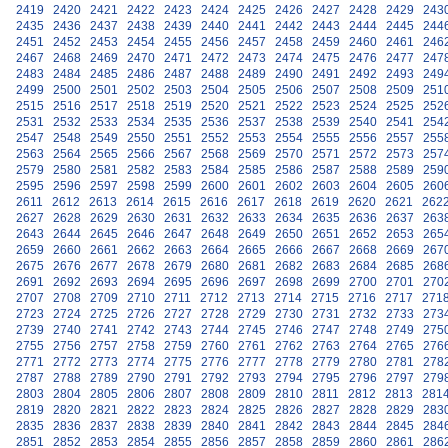
2419
2420
2421
2422
2423
2424
2425
2426
2427
2428
2429
243
2435
2436
2437
2438
2439
2440
2441
2442
2443
2444
2445
244
2451
2452
2453
2454
2455
2456
2457
2458
2459
2460
2461
246
2467
2468
2469
2470
2471
2472
2473
2474
2475
2476
2477
247
2483
2484
2485
2486
2487
2488
2489
2490
2491
2492
2493
249
2499
2500
2501
2502
2503
2504
2505
2506
2507
2508
2509
251
2515
2516
2517
2518
2519
2520
2521
2522
2523
2524
2525
252
2531
2532
2533
2534
2535
2536
2537
2538
2539
2540
2541
254
2547
2548
2549
2550
2551
2552
2553
2554
2555
2556
2557
255
2563
2564
2565
2566
2567
2568
2569
2570
2571
2572
2573
257
2579
2580
2581
2582
2583
2584
2585
2586
2587
2588
2589
259
2595
2596
2597
2598
2599
2600
2601
2602
2603
2604
2605
260
2611
2612
2613
2614
2615
2616
2617
2618
2619
2620
2621
262
2627
2628
2629
2630
2631
2632
2633
2634
2635
2636
2637
263
2643
2644
2645
2646
2647
2648
2649
2650
2651
2652
2653
265
2659
2660
2661
2662
2663
2664
2665
2666
2667
2668
2669
267
2675
2676
2677
2678
2679
2680
2681
2682
2683
2684
2685
268
2691
2692
2693
2694
2695
2696
2697
2698
2699
2700
2701
270
2707
2708
2709
2710
2711
2712
2713
2714
2715
2716
2717
271
2723
2724
2725
2726
2727
2728
2729
2730
2731
2732
2733
273
2739
2740
2741
2742
2743
2744
2745
2746
2747
2748
2749
275
2755
2756
2757
2758
2759
2760
2761
2762
2763
2764
2765
276
2771
2772
2773
2774
2775
2776
2777
2778
2779
2780
2781
278
2787
2788
2789
2790
2791
2792
2793
2794
2795
2796
2797
279
2803
2804
2805
2806
2807
2808
2809
2810
2811
2812
2813
281
2819
2820
2821
2822
2823
2824
2825
2826
2827
2828
2829
283
2835
2836
2837
2838
2839
2840
2841
2842
2843
2844
2845
284
2851
2852
2853
2854
2855
2856
2857
2858
2859
2860
2861
286