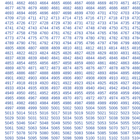
4661
4662
4663
4664
4665
4666
4667
4668
4669
4670
4671
467
4677
4678
4679
4680
4681
4682
4683
4684
4685
4686
4687
468
4693
4694
4695
4696
4697
4698
4699
4700
4701
4702
4703
470
4709
4710
4711
4712
4713
4714
4715
4716
4717
4718
4719
472
4725
4726
4727
4728
4729
4730
4731
4732
4733
4734
4735
473
4741
4742
4743
4744
4745
4746
4747
4748
4749
4750
4751
475
4757
4758
4759
4760
4761
4762
4763
4764
4765
4766
4767
476
4773
4774
4775
4776
4777
4778
4779
4780
4781
4782
4783
478
4789
4790
4791
4792
4793
4794
4795
4796
4797
4798
4799
480
4805
4806
4807
4808
4809
4810
4811
4812
4813
4814
4815
481
4821
4822
4823
4824
4825
4826
4827
4828
4829
4830
4831
483
4837
4838
4839
4840
4841
4842
4843
4844
4845
4846
4847
484
4853
4854
4855
4856
4857
4858
4859
4860
4861
4862
4863
486
4869
4870
4871
4872
4873
4874
4875
4876
4877
4878
4879
488
4885
4886
4887
4888
4889
4890
4891
4892
4893
4894
4895
489
4901
4902
4903
4904
4905
4906
4907
4908
4909
4910
4911
491
4917
4918
4919
4920
4921
4922
4923
4924
4925
4926
4927
492
4933
4934
4935
4936
4937
4938
4939
4940
4941
4942
4943
494
4949
4950
4951
4952
4953
4954
4955
4956
4957
4958
4959
496
4965
4966
4967
4968
4969
4970
4971
4972
4973
4974
4975
497
4981
4982
4983
4984
4985
4986
4987
4988
4989
4990
4991
499
4997
4998
4999
5000
5001
5002
5003
5004
5005
5006
5007
500
5013
5014
5015
5016
5017
5018
5019
5020
5021
5022
5023
502
5029
5030
5031
5032
5033
5034
5035
5036
5037
5038
5039
504
5045
5046
5047
5048
5049
5050
5051
5052
5053
5054
5055
505
5061
5062
5063
5064
5065
5066
5067
5068
5069
5070
5071
507
5077
5078
5079
5080
5081
5082
5083
5084
5085
5086
5087
508
5093
5094
5095
5096
5097
5098
5099
5100
5101
5102
5103
510