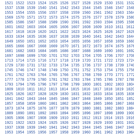
1521
1522
1523
1524
1525
1526
1527
1528
1529
1530
1531
153
1537
1538
1539
1540
1541
1542
1543
1544
1545
1546
1547
154
1553
1554
1555
1556
1557
1558
1559
1560
1561
1562
1563
156
1569
1570
1571
1572
1573
1574
1575
1576
1577
1578
1579
158
1585
1586
1587
1588
1589
1590
1591
1592
1593
1594
1595
159
1601
1602
1603
1604
1605
1606
1607
1608
1609
1610
1611
161
1617
1618
1619
1620
1621
1622
1623
1624
1625
1626
1627
162
1633
1634
1635
1636
1637
1638
1639
1640
1641
1642
1643
164
1649
1650
1651
1652
1653
1654
1655
1656
1657
1658
1659
166
1665
1666
1667
1668
1669
1670
1671
1672
1673
1674
1675
167
1681
1682
1683
1684
1685
1686
1687
1688
1689
1690
1691
169
1697
1698
1699
1700
1701
1702
1703
1704
1705
1706
1707
170
1713
1714
1715
1716
1717
1718
1719
1720
1721
1722
1723
172
1729
1730
1731
1732
1733
1734
1735
1736
1737
1738
1739
174
1745
1746
1747
1748
1749
1750
1751
1752
1753
1754
1755
175
1761
1762
1763
1764
1765
1766
1767
1768
1769
1770
1771
177
1777
1778
1779
1780
1781
1782
1783
1784
1785
1786
1787
178
1793
1794
1795
1796
1797
1798
1799
1800
1801
1802
1803
180
1809
1810
1811
1812
1813
1814
1815
1816
1817
1818
1819
182
1825
1826
1827
1828
1829
1830
1831
1832
1833
1834
1835
183
1841
1842
1843
1844
1845
1846
1847
1848
1849
1850
1851
185
1857
1858
1859
1860
1861
1862
1863
1864
1865
1866
1867
186
1873
1874
1875
1876
1877
1878
1879
1880
1881
1882
1883
188
1889
1890
1891
1892
1893
1894
1895
1896
1897
1898
1899
190
1905
1906
1907
1908
1909
1910
1911
1912
1913
1914
1915
191
1921
1922
1923
1924
1925
1926
1927
1928
1929
1930
1931
193
1937
1938
1939
1940
1941
1942
1943
1944
1945
1946
1947
194
1953
1954
1955
1956
1957
1958
1959
1960
1961
1962
1963
196