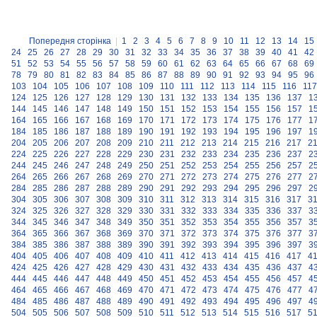
Попередня сторінка
|
1
2
3
4
5
6
7
8
9
10
11
12
13
14
15
24
25
26
27
28
29
30
31
32
33
34
35
36
37
38
39
40
41
42
51
52
53
54
55
56
57
58
59
60
61
62
63
64
65
66
67
68
69
78
79
80
81
82
83
84
85
86
87
88
89
90
91
92
93
94
95
96
103
104
105
106
107
108
109
110
111
112
113
114
115
116
117
124
125
126
127
128
129
130
131
132
133
134
135
136
137
1
144
145
146
147
148
149
150
151
152
153
154
155
156
157
1
164
165
166
167
168
169
170
171
172
173
174
175
176
177
1
184
185
186
187
188
189
190
191
192
193
194
195
196
197
1
204
205
206
207
208
209
210
211
212
213
214
215
216
217
2
224
225
226
227
228
229
230
231
232
233
234
235
236
237
2
244
245
246
247
248
249
250
251
252
253
254
255
256
257
2
264
265
266
267
268
269
270
271
272
273
274
275
276
277
2
284
285
286
287
288
289
290
291
292
293
294
295
296
297
2
304
305
306
307
308
309
310
311
312
313
314
315
316
317
3
324
325
326
327
328
329
330
331
332
333
334
335
336
337
3
344
345
346
347
348
349
350
351
352
353
354
355
356
357
3
364
365
366
367
368
369
370
371
372
373
374
375
376
377
3
384
385
386
387
388
389
390
391
392
393
394
395
396
397
3
404
405
406
407
408
409
410
411
412
413
414
415
416
417
4
424
425
426
427
428
429
430
431
432
433
434
435
436
437
4
444
445
446
447
448
449
450
451
452
453
454
455
456
457
4
464
465
466
467
468
469
470
471
472
473
474
475
476
477
4
484
485
486
487
488
489
490
491
492
493
494
495
496
497
4
504
505
506
507
508
509
510
511
512
513
514
515
516
517
5