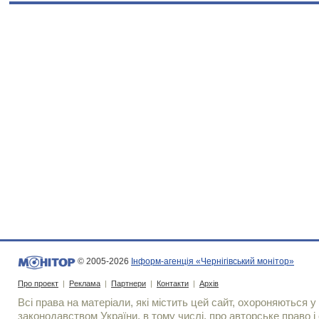
© 2005-2026
Інформ-агенція «Чернігівський монітор»
Про проект
|
Реклама
|
Партнери
|
Контакти
|
Архів
Всі права на матеріали, які містить цей сайт, охороняються у 
законодавством України, в тому числі, про авторське право і 