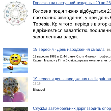
Гороскоп на наступний тиждень з 20 по 2
Головна подія тижня відбудеться 2
про осіннє рівнодення, у цей день
Терезів. Крім того, період з вівторк
відрізняється завзятістю, посиленн
захопленням влади.
19 вересня - День народження смайла
19.
19 вересня 1982 в 11:44 ранку Скотт Фалман, професор
Карнегі Меллон у Піттсбурзі, відправив колегам елект
19 вересня день народження на Чернігівщ
12:19
Вітаємо!
Служба автомобільних доріг зводить опор