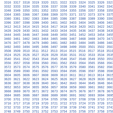
3316
3317
3318
3319
3320
3321
3322
3323
3324
3325
3326
332
3332
3333
3334
3335
3336
3337
3338
3339
3340
3341
3342
334
3348
3349
3350
3351
3352
3353
3354
3355
3356
3357
3358
335
3364
3365
3366
3367
3368
3369
3370
3371
3372
3373
3374
337
3380
3381
3382
3383
3384
3385
3386
3387
3388
3389
3390
339
3396
3397
3398
3399
3400
3401
3402
3403
3404
3405
3406
340
3412
3413
3414
3415
3416
3417
3418
3419
3420
3421
3422
342
3428
3429
3430
3431
3432
3433
3434
3435
3436
3437
3438
343
3444
3445
3446
3447
3448
3449
3450
3451
3452
3453
3454
345
3460
3461
3462
3463
3464
3465
3466
3467
3468
3469
3470
347
3476
3477
3478
3479
3480
3481
3482
3483
3484
3485
3486
348
3492
3493
3494
3495
3496
3497
3498
3499
3500
3501
3502
350
3508
3509
3510
3511
3512
3513
3514
3515
3516
3517
3518
351
3524
3525
3526
3527
3528
3529
3530
3531
3532
3533
3534
353
3540
3541
3542
3543
3544
3545
3546
3547
3548
3549
3550
355
3556
3557
3558
3559
3560
3561
3562
3563
3564
3565
3566
356
3572
3573
3574
3575
3576
3577
3578
3579
3580
3581
3582
358
3588
3589
3590
3591
3592
3593
3594
3595
3596
3597
3598
359
3604
3605
3606
3607
3608
3609
3610
3611
3612
3613
3614
361
3620
3621
3622
3623
3624
3625
3626
3627
3628
3629
3630
363
3636
3637
3638
3639
3640
3641
3642
3643
3644
3645
3646
364
3652
3653
3654
3655
3656
3657
3658
3659
3660
3661
3662
366
3668
3669
3670
3671
3672
3673
3674
3675
3676
3677
3678
367
3684
3685
3686
3687
3688
3689
3690
3691
3692
3693
3694
369
3700
3701
3702
3703
3704
3705
3706
3707
3708
3709
3710
371
3716
3717
3718
3719
3720
3721
3722
3723
3724
3725
3726
372
3732
3733
3734
3735
3736
3737
3738
3739
3740
3741
3742
374
3748
3749
3750
3751
3752
3753
3754
3755
3756
3757
3758
375