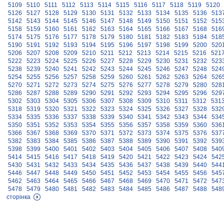
5109
5110
5111
5112
5113
5114
5115
5116
5117
5118
5119
5120
5126
5127
5128
5129
5130
5131
5132
5133
5134
5135
5136
513
5142
5143
5144
5145
5146
5147
5148
5149
5150
5151
5152
515
5158
5159
5160
5161
5162
5163
5164
5165
5166
5167
5168
516
5174
5175
5176
5177
5178
5179
5180
5181
5182
5183
5184
518
5190
5191
5192
5193
5194
5195
5196
5197
5198
5199
5200
520
5206
5207
5208
5209
5210
5211
5212
5213
5214
5215
5216
521
5222
5223
5224
5225
5226
5227
5228
5229
5230
5231
5232
523
5238
5239
5240
5241
5242
5243
5244
5245
5246
5247
5248
524
5254
5255
5256
5257
5258
5259
5260
5261
5262
5263
5264
526
5270
5271
5272
5273
5274
5275
5276
5277
5278
5279
5280
528
5286
5287
5288
5289
5290
5291
5292
5293
5294
5295
5296
529
5302
5303
5304
5305
5306
5307
5308
5309
5310
5311
5312
531
5318
5319
5320
5321
5322
5323
5324
5325
5326
5327
5328
532
5334
5335
5336
5337
5338
5339
5340
5341
5342
5343
5344
534
5350
5351
5352
5353
5354
5355
5356
5357
5358
5359
5360
536
5366
5367
5368
5369
5370
5371
5372
5373
5374
5375
5376
537
5382
5383
5384
5385
5386
5387
5388
5389
5390
5391
5392
539
5398
5399
5400
5401
5402
5403
5404
5405
5406
5407
5408
540
5414
5415
5416
5417
5418
5419
5420
5421
5422
5423
5424
542
5430
5431
5432
5433
5434
5435
5436
5437
5438
5439
5440
544
5446
5447
5448
5449
5450
5451
5452
5453
5454
5455
5456
545
5462
5463
5464
5465
5466
5467
5468
5469
5470
5471
5472
547
5478
5479
5480
5481
5482
5483
5484
5485
5486
5487
5488
548
сторінка