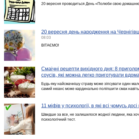
20 вересня проводиться День «Полюби свою домашню
20 вересня день народження на Чернігівщ
08:03
ВІТАЄМО!
Смаічні рецепти вихідного дня: 8 приго
соусів, які можна легко приготувати вдом
Будь-яку найсмачнішу страву може зіпсувати один мале
самий нюанс може кардинально поліпшити смак навіть
11 міфів у психології, в які всі чомусь досі
Швидше за все, не залишилося жодної людини, яка хоч
психологічний тест.