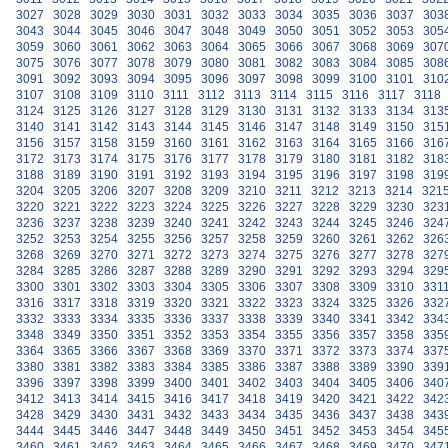
3027
3028
3029
3030
3031
3032
3033
3034
3035
3036
3037
303
3043
3044
3045
3046
3047
3048
3049
3050
3051
3052
3053
305
3059
3060
3061
3062
3063
3064
3065
3066
3067
3068
3069
307
3075
3076
3077
3078
3079
3080
3081
3082
3083
3084
3085
308
3091
3092
3093
3094
3095
3096
3097
3098
3099
3100
3101
310
3107
3108
3109
3110
3111
3112
3113
3114
3115
3116
3117
3118
3124
3125
3126
3127
3128
3129
3130
3131
3132
3133
3134
313
3140
3141
3142
3143
3144
3145
3146
3147
3148
3149
3150
315
3156
3157
3158
3159
3160
3161
3162
3163
3164
3165
3166
316
3172
3173
3174
3175
3176
3177
3178
3179
3180
3181
3182
318
3188
3189
3190
3191
3192
3193
3194
3195
3196
3197
3198
319
3204
3205
3206
3207
3208
3209
3210
3211
3212
3213
3214
321
3220
3221
3222
3223
3224
3225
3226
3227
3228
3229
3230
323
3236
3237
3238
3239
3240
3241
3242
3243
3244
3245
3246
324
3252
3253
3254
3255
3256
3257
3258
3259
3260
3261
3262
326
3268
3269
3270
3271
3272
3273
3274
3275
3276
3277
3278
327
3284
3285
3286
3287
3288
3289
3290
3291
3292
3293
3294
329
3300
3301
3302
3303
3304
3305
3306
3307
3308
3309
3310
331
3316
3317
3318
3319
3320
3321
3322
3323
3324
3325
3326
332
3332
3333
3334
3335
3336
3337
3338
3339
3340
3341
3342
334
3348
3349
3350
3351
3352
3353
3354
3355
3356
3357
3358
335
3364
3365
3366
3367
3368
3369
3370
3371
3372
3373
3374
337
3380
3381
3382
3383
3384
3385
3386
3387
3388
3389
3390
339
3396
3397
3398
3399
3400
3401
3402
3403
3404
3405
3406
340
3412
3413
3414
3415
3416
3417
3418
3419
3420
3421
3422
342
3428
3429
3430
3431
3432
3433
3434
3435
3436
3437
3438
343
3444
3445
3446
3447
3448
3449
3450
3451
3452
3453
3454
345
3460
3461
3462
3463
3464
3465
3466
3467
3468
3469
3470
347