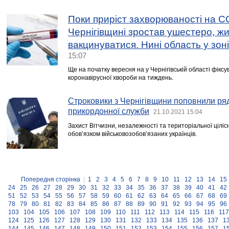
Поки приріст захворюваності на C
Чернігівщині зростав ушестеро, жи
вакцинуватися. Нині область у зоні
15:07
Ще на початку вересня на у Чернігівській області фікс
коронавірусної хвороби на тиждень.
Строковики з Чернігівщини поповнили ря
прикордонної служби
21.10.2021 15:04
Захист Вітчизни, незалежності та територіальної ціліс
обов’язком військовозобов’язаних українців.
Попередня сторінка
|
1
2
3
4
5
6
7
8
9
10
11
12
13
14
15
24
25
26
27
28
29
30
31
32
33
34
35
36
37
38
39
40
41
42
51
52
53
54
55
56
57
58
59
60
61
62
63
64
65
66
67
68
69
78
79
80
81
82
83
84
85
86
87
88
89
90
91
92
93
94
95
96
103
104
105
106
107
108
109
110
111
112
113
114
115
116
117
124
125
126
127
128
129
130
131
132
133
134
135
136
137
1
144
145
146
147
148
149
150
151
152
153
154
155
156
157
1