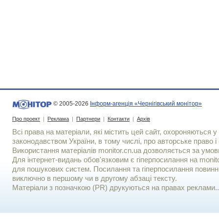
© 2005-2026
Інформ-агенція «Чернігівський монітор»
Про проект
|
Реклама
|
Партнери
|
Контакти
|
Архів
Всі права на матеріали, які містить цей сайт, охороняються у 
законодавством України, в тому числі, про авторське право і 
Використання матерiалiв monitor.cn.ua дозволяється за умов
Для iнтернет-видань обов'язковим є гiперпосилання на monito
для пошукових систем. Посилання та гіперпосилання повинні
виключно в першому чи в другому абзаці тексту.
Матеріали з позначкою (PR) друкуються на правах реклами..