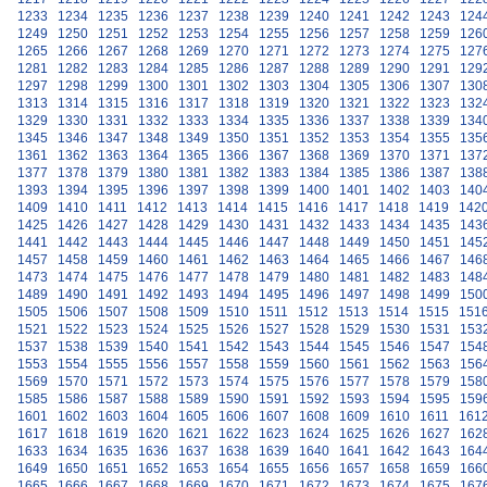
1233
1234
1235
1236
1237
1238
1239
1240
1241
1242
1243
124
1249
1250
1251
1252
1253
1254
1255
1256
1257
1258
1259
126
1265
1266
1267
1268
1269
1270
1271
1272
1273
1274
1275
127
1281
1282
1283
1284
1285
1286
1287
1288
1289
1290
1291
129
1297
1298
1299
1300
1301
1302
1303
1304
1305
1306
1307
130
1313
1314
1315
1316
1317
1318
1319
1320
1321
1322
1323
132
1329
1330
1331
1332
1333
1334
1335
1336
1337
1338
1339
134
1345
1346
1347
1348
1349
1350
1351
1352
1353
1354
1355
135
1361
1362
1363
1364
1365
1366
1367
1368
1369
1370
1371
137
1377
1378
1379
1380
1381
1382
1383
1384
1385
1386
1387
138
1393
1394
1395
1396
1397
1398
1399
1400
1401
1402
1403
140
1409
1410
1411
1412
1413
1414
1415
1416
1417
1418
1419
142
1425
1426
1427
1428
1429
1430
1431
1432
1433
1434
1435
143
1441
1442
1443
1444
1445
1446
1447
1448
1449
1450
1451
145
1457
1458
1459
1460
1461
1462
1463
1464
1465
1466
1467
146
1473
1474
1475
1476
1477
1478
1479
1480
1481
1482
1483
148
1489
1490
1491
1492
1493
1494
1495
1496
1497
1498
1499
150
1505
1506
1507
1508
1509
1510
1511
1512
1513
1514
1515
151
1521
1522
1523
1524
1525
1526
1527
1528
1529
1530
1531
153
1537
1538
1539
1540
1541
1542
1543
1544
1545
1546
1547
154
1553
1554
1555
1556
1557
1558
1559
1560
1561
1562
1563
156
1569
1570
1571
1572
1573
1574
1575
1576
1577
1578
1579
158
1585
1586
1587
1588
1589
1590
1591
1592
1593
1594
1595
159
1601
1602
1603
1604
1605
1606
1607
1608
1609
1610
1611
161
1617
1618
1619
1620
1621
1622
1623
1624
1625
1626
1627
162
1633
1634
1635
1636
1637
1638
1639
1640
1641
1642
1643
164
1649
1650
1651
1652
1653
1654
1655
1656
1657
1658
1659
166
1665
1666
1667
1668
1669
1670
1671
1672
1673
1674
1675
167