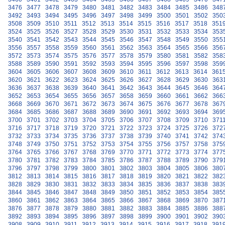
3476
3477
3478
3479
3480
3481
3482
3483
3484
3485
3486
348
3492
3493
3494
3495
3496
3497
3498
3499
3500
3501
3502
350
3508
3509
3510
3511
3512
3513
3514
3515
3516
3517
3518
351
3524
3525
3526
3527
3528
3529
3530
3531
3532
3533
3534
353
3540
3541
3542
3543
3544
3545
3546
3547
3548
3549
3550
355
3556
3557
3558
3559
3560
3561
3562
3563
3564
3565
3566
356
3572
3573
3574
3575
3576
3577
3578
3579
3580
3581
3582
358
3588
3589
3590
3591
3592
3593
3594
3595
3596
3597
3598
359
3604
3605
3606
3607
3608
3609
3610
3611
3612
3613
3614
361
3620
3621
3622
3623
3624
3625
3626
3627
3628
3629
3630
363
3636
3637
3638
3639
3640
3641
3642
3643
3644
3645
3646
364
3652
3653
3654
3655
3656
3657
3658
3659
3660
3661
3662
366
3668
3669
3670
3671
3672
3673
3674
3675
3676
3677
3678
367
3684
3685
3686
3687
3688
3689
3690
3691
3692
3693
3694
369
3700
3701
3702
3703
3704
3705
3706
3707
3708
3709
3710
371
3716
3717
3718
3719
3720
3721
3722
3723
3724
3725
3726
372
3732
3733
3734
3735
3736
3737
3738
3739
3740
3741
3742
374
3748
3749
3750
3751
3752
3753
3754
3755
3756
3757
3758
375
3764
3765
3766
3767
3768
3769
3770
3771
3772
3773
3774
377
3780
3781
3782
3783
3784
3785
3786
3787
3788
3789
3790
379
3796
3797
3798
3799
3800
3801
3802
3803
3804
3805
3806
380
3812
3813
3814
3815
3816
3817
3818
3819
3820
3821
3822
382
3828
3829
3830
3831
3832
3833
3834
3835
3836
3837
3838
383
3844
3845
3846
3847
3848
3849
3850
3851
3852
3853
3854
385
3860
3861
3862
3863
3864
3865
3866
3867
3868
3869
3870
387
3876
3877
3878
3879
3880
3881
3882
3883
3884
3885
3886
388
3892
3893
3894
3895
3896
3897
3898
3899
3900
3901
3902
390
3908
3909
3910
3911
3912
3913
3914
3915
3916
3917
3918
391