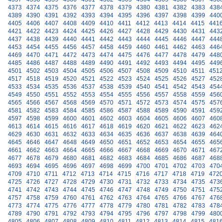
4373
4374
4375
4376
4377
4378
4379
4380
4381
4382
4383
438
4389
4390
4391
4392
4393
4394
4395
4396
4397
4398
4399
440
4405
4406
4407
4408
4409
4410
4411
4412
4413
4414
4415
441
4421
4422
4423
4424
4425
4426
4427
4428
4429
4430
4431
443
4437
4438
4439
4440
4441
4442
4443
4444
4445
4446
4447
444
4453
4454
4455
4456
4457
4458
4459
4460
4461
4462
4463
446
4469
4470
4471
4472
4473
4474
4475
4476
4477
4478
4479
448
4485
4486
4487
4488
4489
4490
4491
4492
4493
4494
4495
449
4501
4502
4503
4504
4505
4506
4507
4508
4509
4510
4511
451
4517
4518
4519
4520
4521
4522
4523
4524
4525
4526
4527
452
4533
4534
4535
4536
4537
4538
4539
4540
4541
4542
4543
454
4549
4550
4551
4552
4553
4554
4555
4556
4557
4558
4559
456
4565
4566
4567
4568
4569
4570
4571
4572
4573
4574
4575
457
4581
4582
4583
4584
4585
4586
4587
4588
4589
4590
4591
459
4597
4598
4599
4600
4601
4602
4603
4604
4605
4606
4607
460
4613
4614
4615
4616
4617
4618
4619
4620
4621
4622
4623
462
4629
4630
4631
4632
4633
4634
4635
4636
4637
4638
4639
464
4645
4646
4647
4648
4649
4650
4651
4652
4653
4654
4655
465
4661
4662
4663
4664
4665
4666
4667
4668
4669
4670
4671
467
4677
4678
4679
4680
4681
4682
4683
4684
4685
4686
4687
468
4693
4694
4695
4696
4697
4698
4699
4700
4701
4702
4703
470
4709
4710
4711
4712
4713
4714
4715
4716
4717
4718
4719
472
4725
4726
4727
4728
4729
4730
4731
4732
4733
4734
4735
473
4741
4742
4743
4744
4745
4746
4747
4748
4749
4750
4751
475
4757
4758
4759
4760
4761
4762
4763
4764
4765
4766
4767
476
4773
4774
4775
4776
4777
4778
4779
4780
4781
4782
4783
478
4789
4790
4791
4792
4793
4794
4795
4796
4797
4798
4799
480
4805
4806
4807
4808
4809
4810
4811
4812
4813
4814
4815
481