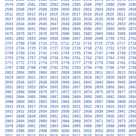
2579
2580
2581
2582
2583
2584
2585
2586
2587
2588
2589
259
2595
2596
2597
2598
2599
2600
2601
2602
2603
2604
2605
260
2611
2612
2613
2614
2615
2616
2617
2618
2619
2620
2621
262
2627
2628
2629
2630
2631
2632
2633
2634
2635
2636
2637
263
2643
2644
2645
2646
2647
2648
2649
2650
2651
2652
2653
265
2659
2660
2661
2662
2663
2664
2665
2666
2667
2668
2669
267
2675
2676
2677
2678
2679
2680
2681
2682
2683
2684
2685
268
2691
2692
2693
2694
2695
2696
2697
2698
2699
2700
2701
270
2707
2708
2709
2710
2711
2712
2713
2714
2715
2716
2717
271
2723
2724
2725
2726
2727
2728
2729
2730
2731
2732
2733
273
2739
2740
2741
2742
2743
2744
2745
2746
2747
2748
2749
275
2755
2756
2757
2758
2759
2760
2761
2762
2763
2764
2765
276
2771
2772
2773
2774
2775
2776
2777
2778
2779
2780
2781
278
2787
2788
2789
2790
2791
2792
2793
2794
2795
2796
2797
279
2803
2804
2805
2806
2807
2808
2809
2810
2811
2812
2813
281
2819
2820
2821
2822
2823
2824
2825
2826
2827
2828
2829
283
2835
2836
2837
2838
2839
2840
2841
2842
2843
2844
2845
284
2851
2852
2853
2854
2855
2856
2857
2858
2859
2860
2861
286
2867
2868
2869
2870
2871
2872
2873
2874
2875
2876
2877
287
2883
2884
2885
2886
2887
2888
2889
2890
2891
2892
2893
289
2899
2900
2901
2902
2903
2904
2905
2906
2907
2908
2909
291
2915
2916
2917
2918
2919
2920
2921
2922
2923
2924
2925
292
2931
2932
2933
2934
2935
2936
2937
2938
2939
2940
2941
294
2947
2948
2949
2950
2951
2952
2953
2954
2955
2956
2957
295
2963
2964
2965
2966
2967
2968
2969
2970
2971
2972
2973
297
2979
2980
2981
2982
2983
2984
2985
2986
2987
2988
2989
299
2995
2996
2997
2998
2999
3000
3001
3002
3003
3004
3005
300
3011
3012
3013
3014
3015
3016
3017
3018
3019
3020
3021
302