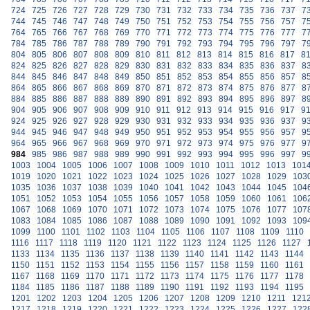
724
725
726
727
728
729
730
731
732
733
734
735
736
737
7
744
745
746
747
748
749
750
751
752
753
754
755
756
757
7
764
765
766
767
768
769
770
771
772
773
774
775
776
777
7
784
785
786
787
788
789
790
791
792
793
794
795
796
797
7
804
805
806
807
808
809
810
811
812
813
814
815
816
817
8
824
825
826
827
828
829
830
831
832
833
834
835
836
837
8
844
845
846
847
848
849
850
851
852
853
854
855
856
857
8
864
865
866
867
868
869
870
871
872
873
874
875
876
877
8
884
885
886
887
888
889
890
891
892
893
894
895
896
897
8
904
905
906
907
908
909
910
911
912
913
914
915
916
917
9
924
925
926
927
928
929
930
931
932
933
934
935
936
937
9
944
945
946
947
948
949
950
951
952
953
954
955
956
957
9
964
965
966
967
968
969
970
971
972
973
974
975
976
977
9
984
985
986
987
988
989
990
991
992
993
994
995
996
997
9
1003
1004
1005
1006
1007
1008
1009
1010
1011
1012
1013
101
1019
1020
1021
1022
1023
1024
1025
1026
1027
1028
1029
103
1035
1036
1037
1038
1039
1040
1041
1042
1043
1044
1045
104
1051
1052
1053
1054
1055
1056
1057
1058
1059
1060
1061
106
1067
1068
1069
1070
1071
1072
1073
1074
1075
1076
1077
107
1083
1084
1085
1086
1087
1088
1089
1090
1091
1092
1093
109
1099
1100
1101
1102
1103
1104
1105
1106
1107
1108
1109
1110
1116
1117
1118
1119
1120
1121
1122
1123
1124
1125
1126
1127
1133
1134
1135
1136
1137
1138
1139
1140
1141
1142
1143
1144
1150
1151
1152
1153
1154
1155
1156
1157
1158
1159
1160
1161
1167
1168
1169
1170
1171
1172
1173
1174
1175
1176
1177
1178
1184
1185
1186
1187
1188
1189
1190
1191
1192
1193
1194
1195
1201
1202
1203
1204
1205
1206
1207
1208
1209
1210
1211
121
1217
1218
1219
1220
1221
1222
1223
1224
1225
1226
1227
122