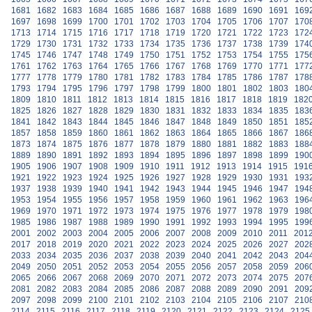
1681
1682
1683
1684
1685
1686
1687
1688
1689
1690
1691
169
1697
1698
1699
1700
1701
1702
1703
1704
1705
1706
1707
170
1713
1714
1715
1716
1717
1718
1719
1720
1721
1722
1723
172
1729
1730
1731
1732
1733
1734
1735
1736
1737
1738
1739
174
1745
1746
1747
1748
1749
1750
1751
1752
1753
1754
1755
175
1761
1762
1763
1764
1765
1766
1767
1768
1769
1770
1771
177
1777
1778
1779
1780
1781
1782
1783
1784
1785
1786
1787
178
1793
1794
1795
1796
1797
1798
1799
1800
1801
1802
1803
180
1809
1810
1811
1812
1813
1814
1815
1816
1817
1818
1819
182
1825
1826
1827
1828
1829
1830
1831
1832
1833
1834
1835
183
1841
1842
1843
1844
1845
1846
1847
1848
1849
1850
1851
185
1857
1858
1859
1860
1861
1862
1863
1864
1865
1866
1867
186
1873
1874
1875
1876
1877
1878
1879
1880
1881
1882
1883
188
1889
1890
1891
1892
1893
1894
1895
1896
1897
1898
1899
190
1905
1906
1907
1908
1909
1910
1911
1912
1913
1914
1915
191
1921
1922
1923
1924
1925
1926
1927
1928
1929
1930
1931
193
1937
1938
1939
1940
1941
1942
1943
1944
1945
1946
1947
194
1953
1954
1955
1956
1957
1958
1959
1960
1961
1962
1963
196
1969
1970
1971
1972
1973
1974
1975
1976
1977
1978
1979
198
1985
1986
1987
1988
1989
1990
1991
1992
1993
1994
1995
199
2001
2002
2003
2004
2005
2006
2007
2008
2009
2010
2011
201
2017
2018
2019
2020
2021
2022
2023
2024
2025
2026
2027
202
2033
2034
2035
2036
2037
2038
2039
2040
2041
2042
2043
204
2049
2050
2051
2052
2053
2054
2055
2056
2057
2058
2059
206
2065
2066
2067
2068
2069
2070
2071
2072
2073
2074
2075
207
2081
2082
2083
2084
2085
2086
2087
2088
2089
2090
2091
209
2097
2098
2099
2100
2101
2102
2103
2104
2105
2106
2107
210
2114
2115
2116
2117
2118
2119
2120
2121
2122
2123
2124
2125