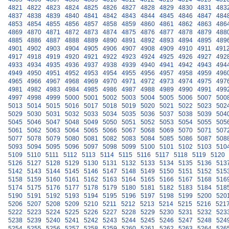
4821
4822
4823
4824
4825
4826
4827
4828
4829
4830
4831
483
4837
4838
4839
4840
4841
4842
4843
4844
4845
4846
4847
484
4853
4854
4855
4856
4857
4858
4859
4860
4861
4862
4863
486
4869
4870
4871
4872
4873
4874
4875
4876
4877
4878
4879
488
4885
4886
4887
4888
4889
4890
4891
4892
4893
4894
4895
489
4901
4902
4903
4904
4905
4906
4907
4908
4909
4910
4911
491
4917
4918
4919
4920
4921
4922
4923
4924
4925
4926
4927
492
4933
4934
4935
4936
4937
4938
4939
4940
4941
4942
4943
494
4949
4950
4951
4952
4953
4954
4955
4956
4957
4958
4959
496
4965
4966
4967
4968
4969
4970
4971
4972
4973
4974
4975
497
4981
4982
4983
4984
4985
4986
4987
4988
4989
4990
4991
499
4997
4998
4999
5000
5001
5002
5003
5004
5005
5006
5007
500
5013
5014
5015
5016
5017
5018
5019
5020
5021
5022
5023
502
5029
5030
5031
5032
5033
5034
5035
5036
5037
5038
5039
504
5045
5046
5047
5048
5049
5050
5051
5052
5053
5054
5055
505
5061
5062
5063
5064
5065
5066
5067
5068
5069
5070
5071
507
5077
5078
5079
5080
5081
5082
5083
5084
5085
5086
5087
508
5093
5094
5095
5096
5097
5098
5099
5100
5101
5102
5103
510
5109
5110
5111
5112
5113
5114
5115
5116
5117
5118
5119
5120
5126
5127
5128
5129
5130
5131
5132
5133
5134
5135
5136
513
5142
5143
5144
5145
5146
5147
5148
5149
5150
5151
5152
515
5158
5159
5160
5161
5162
5163
5164
5165
5166
5167
5168
516
5174
5175
5176
5177
5178
5179
5180
5181
5182
5183
5184
518
5190
5191
5192
5193
5194
5195
5196
5197
5198
5199
5200
520
5206
5207
5208
5209
5210
5211
5212
5213
5214
5215
5216
521
5222
5223
5224
5225
5226
5227
5228
5229
5230
5231
5232
523
5238
5239
5240
5241
5242
5243
5244
5245
5246
5247
5248
524
5254
5255
5256
5257
5258
5259
5260
5261
5262
5263
5264
526