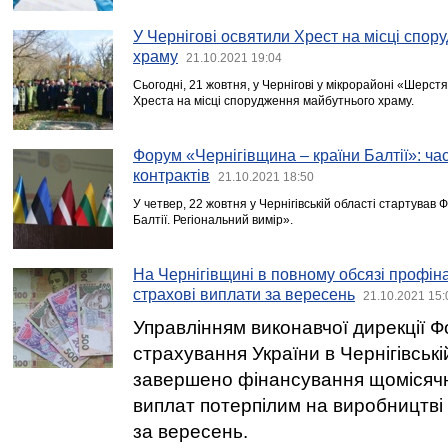
У Чернігові освятили Хрест на місці спо
храму
21.10.2021 19:04
Сьогодні, 21 жовтня, у Чернігові у мікрорайоні «Шерст
Хреста на місці спорудження майбутнього храму.
Форум «Чернігівщина – країни Балтії»: час
контрактів
21.10.2021 18:50
У четвер, 22 жовтня у Чернігівській області стартував 
Балтії. Регіональний вимір».
На Чернігівщині в повному обсязі профін
страхові виплати за вересень
21.10.2021 15:
Управлінням виконавчої дирекції Ф
страхування України в Чернігівські
завершено фінансування щомісяч
виплат потерпілим на виробництві
за вересень.