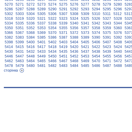
5270
5271
5272
5273
5274
5275
5276
5277
5278
5279
5280
528
5286
5287
5288
5289
5290
5291
5292
5293
5294
5295
5296
529
5302
5303
5304
5305
5306
5307
5308
5309
5310
5311
5312
531
5318
5319
5320
5321
5322
5323
5324
5325
5326
5327
5328
532
5334
5335
5336
5337
5338
5339
5340
5341
5342
5343
5344
534
5350
5351
5352
5353
5354
5355
5356
5357
5358
5359
5360
536
5366
5367
5368
5369
5370
5371
5372
5373
5374
5375
5376
537
5382
5383
5384
5385
5386
5387
5388
5389
5390
5391
5392
539
5398
5399
5400
5401
5402
5403
5404
5405
5406
5407
5408
540
5414
5415
5416
5417
5418
5419
5420
5421
5422
5423
5424
542
5430
5431
5432
5433
5434
5435
5436
5437
5438
5439
5440
544
5446
5447
5448
5449
5450
5451
5452
5453
5454
5455
5456
545
5462
5463
5464
5465
5466
5467
5468
5469
5470
5471
5472
547
5478
5479
5480
5481
5482
5483
5484
5485
5486
5487
5488
548
сторінка