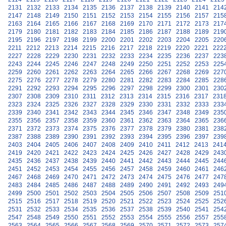
2131
2132
2133
2134
2135
2136
2137
2138
2139
2140
2141
214
2147
2148
2149
2150
2151
2152
2153
2154
2155
2156
2157
215
2163
2164
2165
2166
2167
2168
2169
2170
2171
2172
2173
217
2179
2180
2181
2182
2183
2184
2185
2186
2187
2188
2189
219
2195
2196
2197
2198
2199
2200
2201
2202
2203
2204
2205
220
2211
2212
2213
2214
2215
2216
2217
2218
2219
2220
2221
222
2227
2228
2229
2230
2231
2232
2233
2234
2235
2236
2237
223
2243
2244
2245
2246
2247
2248
2249
2250
2251
2252
2253
225
2259
2260
2261
2262
2263
2264
2265
2266
2267
2268
2269
227
2275
2276
2277
2278
2279
2280
2281
2282
2283
2284
2285
228
2291
2292
2293
2294
2295
2296
2297
2298
2299
2300
2301
230
2307
2308
2309
2310
2311
2312
2313
2314
2315
2316
2317
231
2323
2324
2325
2326
2327
2328
2329
2330
2331
2332
2333
233
2339
2340
2341
2342
2343
2344
2345
2346
2347
2348
2349
235
2355
2356
2357
2358
2359
2360
2361
2362
2363
2364
2365
236
2371
2372
2373
2374
2375
2376
2377
2378
2379
2380
2381
238
2387
2388
2389
2390
2391
2392
2393
2394
2395
2396
2397
239
2403
2404
2405
2406
2407
2408
2409
2410
2411
2412
2413
241
2419
2420
2421
2422
2423
2424
2425
2426
2427
2428
2429
243
2435
2436
2437
2438
2439
2440
2441
2442
2443
2444
2445
244
2451
2452
2453
2454
2455
2456
2457
2458
2459
2460
2461
246
2467
2468
2469
2470
2471
2472
2473
2474
2475
2476
2477
247
2483
2484
2485
2486
2487
2488
2489
2490
2491
2492
2493
249
2499
2500
2501
2502
2503
2504
2505
2506
2507
2508
2509
251
2515
2516
2517
2518
2519
2520
2521
2522
2523
2524
2525
252
2531
2532
2533
2534
2535
2536
2537
2538
2539
2540
2541
254
2547
2548
2549
2550
2551
2552
2553
2554
2555
2556
2557
255
2563
2564
2565
2566
2567
2568
2569
2570
2571
2572
2573
257