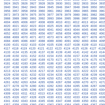
3924
3925
3926
3927
3928
3929
3930
3931
3932
3933
3934
393
3940
3941
3942
3943
3944
3945
3946
3947
3948
3949
3950
395
3956
3957
3958
3959
3960
3961
3962
3963
3964
3965
3966
396
3972
3973
3974
3975
3976
3977
3978
3979
3980
3981
3982
398
3988
3989
3990
3991
3992
3993
3994
3995
3996
3997
3998
399
4004
4005
4006
4007
4008
4009
4010
4011
4012
4013
4014
401
4020
4021
4022
4023
4024
4025
4026
4027
4028
4029
4030
403
4036
4037
4038
4039
4040
4041
4042
4043
4044
4045
4046
404
4052
4053
4054
4055
4056
4057
4058
4059
4060
4061
4062
406
4068
4069
4070
4071
4072
4073
4074
4075
4076
4077
4078
407
4084
4085
4086
4087
4088
4089
4090
4091
4092
4093
4094
409
4100
4101
4102
4103
4104
4105
4106
4107
4108
4109
4110
4111
4117
4118
4119
4120
4121
4122
4123
4124
4125
4126
4127
4128
4133
4134
4135
4136
4137
4138
4139
4140
4141
4142
4143
414
4149
4150
4151
4152
4153
4154
4155
4156
4157
4158
4159
416
4165
4166
4167
4168
4169
4170
4171
4172
4173
4174
4175
417
4181
4182
4183
4184
4185
4186
4187
4188
4189
4190
4191
419
4197
4198
4199
4200
4201
4202
4203
4204
4205
4206
4207
420
4213
4214
4215
4216
4217
4218
4219
4220
4221
4222
4223
422
4229
4230
4231
4232
4233
4234
4235
4236
4237
4238
4239
424
4245
4246
4247
4248
4249
4250
4251
4252
4253
4254
4255
425
4261
4262
4263
4264
4265
4266
4267
4268
4269
4270
4271
427
4277
4278
4279
4280
4281
4282
4283
4284
4285
4286
4287
428
4293
4294
4295
4296
4297
4298
4299
4300
4301
4302
4303
430
4309
4310
4311
4312
4313
4314
4315
4316
4317
4318
4319
432
4325
4326
4327
4328
4329
4330
4331
4332
4333
4334
4335
433
4341
4342
4343
4344
4345
4346
4347
4348
4349
4350
4351
435
4357
4358
4359
4360
4361
4362
4363
4364
4365
4366
4367
436