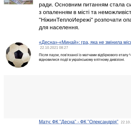
ради. Основним питанням стала си
з опаленням в місті та неможливі
"НіжинТеплоИережі" розпочати оп
для населення.
«Десна»-«Минай»: гра, яка не змінила місц
22.10.2021 08:27
Після паузи, пов’язаної із матчами відбіркового етапу 
відновилися події в українському елітному дивізіоні.
Матч: ФК "Десна" - ФК "Олександрія"
22.10