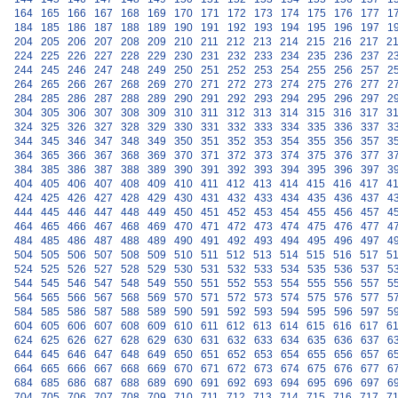
164
165
166
167
168
169
170
171
172
173
174
175
176
177
1
184
185
186
187
188
189
190
191
192
193
194
195
196
197
1
204
205
206
207
208
209
210
211
212
213
214
215
216
217
2
224
225
226
227
228
229
230
231
232
233
234
235
236
237
2
244
245
246
247
248
249
250
251
252
253
254
255
256
257
2
264
265
266
267
268
269
270
271
272
273
274
275
276
277
2
284
285
286
287
288
289
290
291
292
293
294
295
296
297
2
304
305
306
307
308
309
310
311
312
313
314
315
316
317
3
324
325
326
327
328
329
330
331
332
333
334
335
336
337
3
344
345
346
347
348
349
350
351
352
353
354
355
356
357
3
364
365
366
367
368
369
370
371
372
373
374
375
376
377
3
384
385
386
387
388
389
390
391
392
393
394
395
396
397
3
404
405
406
407
408
409
410
411
412
413
414
415
416
417
4
424
425
426
427
428
429
430
431
432
433
434
435
436
437
4
444
445
446
447
448
449
450
451
452
453
454
455
456
457
4
464
465
466
467
468
469
470
471
472
473
474
475
476
477
4
484
485
486
487
488
489
490
491
492
493
494
495
496
497
4
504
505
506
507
508
509
510
511
512
513
514
515
516
517
5
524
525
526
527
528
529
530
531
532
533
534
535
536
537
5
544
545
546
547
548
549
550
551
552
553
554
555
556
557
5
564
565
566
567
568
569
570
571
572
573
574
575
576
577
5
584
585
586
587
588
589
590
591
592
593
594
595
596
597
5
604
605
606
607
608
609
610
611
612
613
614
615
616
617
6
624
625
626
627
628
629
630
631
632
633
634
635
636
637
6
644
645
646
647
648
649
650
651
652
653
654
655
656
657
6
664
665
666
667
668
669
670
671
672
673
674
675
676
677
6
684
685
686
687
688
689
690
691
692
693
694
695
696
697
6
704
705
706
707
708
709
710
711
712
713
714
715
716
717
7