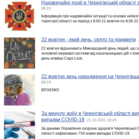
Надзвичайні події в Чернігівській області
08:15
Інформація про надзвичайні ситуації та основні небезпе
території області за період з 8:00 21 жовтня по 8:00 2
22 жовтня - який день, свято та прикмети
22 жовтня відзначають Міжнародний день людей, що за
чоловічої нервової системи від насильницьких дій з бо
день клавіші Caps Lock.
22 жовтня день народження на Чернігівщ
08:10
ВІТАЄМО!
За минулу добу в Чернігівській області в
випадки COVID-19
21.10.2021 19:45
За даними Управління охорони здоров’я Чернігівської 
області зафіксовано 734 нових випадки COVID-19.