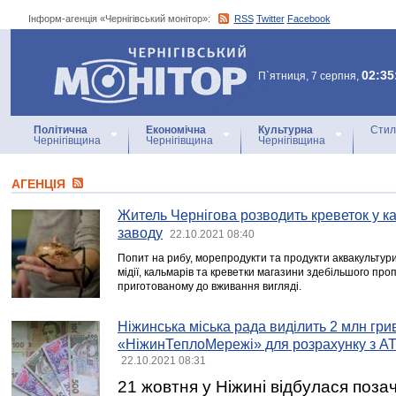
Інформ-агенція «Чернігівський монітор»:
RSS
Twitter
Facebook
Інформ-агенція
«Чернігівський монітор»
02:35
П`ятниця, 7 серпня,
Політична
Економічна
Культурна
Стил
Чернігівщина
Чернігівщина
Чернігівщина
АГЕНЦIЯ
Житель Чернігова розводить креветок у к
заводу
22.10.2021 08:40
Попит на рибу, морепродукти та продукти аквакультури 
мідії, кальмарів та креветки магазини здебільшого пр
приготованому до вживання вигляді.
Ніжинська міська рада виділить 2 млн гр
«НіжинТеплоМережі» для розрахунку з АТ
22.10.2021 08:31
21 жовтня у Ніжині відбулася позач