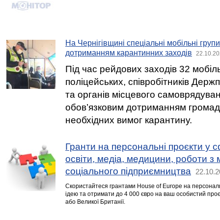
На Чернігівщині спеціальні мобільні групи
дотриманням карантинних заходів
22.10.20
Під час рейдових заходів 32 мобіль
поліцейських, співробітників Дер
та органів місцевого самоврядуван
обов’язковим дотриманням громад
необхідних вимог карантину.
Гранти на персональні проєкти у с
освіти, медіа, медицини, роботи з
соціального підприємництва
22.10.2
Скористайтеся грантами House of Europe на персональ
ідею та отримати до 4 000 євро на ваш особистий проє
або Великої Британії.