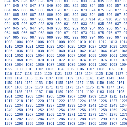
824
825
826
827
828
829
830
831
832
833
834
835
836
837
8
844
845
846
847
848
849
850
851
852
853
854
855
856
857
8
864
865
866
867
868
869
870
871
872
873
874
875
876
877
8
884
885
886
887
888
889
890
891
892
893
894
895
896
897
8
904
905
906
907
908
909
910
911
912
913
914
915
916
917
9
924
925
926
927
928
929
930
931
932
933
934
935
936
937
9
944
945
946
947
948
949
950
951
952
953
954
955
956
957
9
964
965
966
967
968
969
970
971
972
973
974
975
976
977
9
984
985
986
987
988
989
990
991
992
993
994
995
996
997
9
1003
1004
1005
1006
1007
1008
1009
1010
1011
1012
1013
101
1019
1020
1021
1022
1023
1024
1025
1026
1027
1028
1029
103
1035
1036
1037
1038
1039
1040
1041
1042
1043
1044
1045
104
1051
1052
1053
1054
1055
1056
1057
1058
1059
1060
1061
106
1067
1068
1069
1070
1071
1072
1073
1074
1075
1076
1077
107
1083
1084
1085
1086
1087
1088
1089
1090
1091
1092
1093
109
1099
1100
1101
1102
1103
1104
1105
1106
1107
1108
1109
1110
1116
1117
1118
1119
1120
1121
1122
1123
1124
1125
1126
1127
1133
1134
1135
1136
1137
1138
1139
1140
1141
1142
1143
1144
1150
1151
1152
1153
1154
1155
1156
1157
1158
1159
1160
1161
1167
1168
1169
1170
1171
1172
1173
1174
1175
1176
1177
1178
1184
1185
1186
1187
1188
1189
1190
1191
1192
1193
1194
1195
1201
1202
1203
1204
1205
1206
1207
1208
1209
1210
1211
121
1217
1218
1219
1220
1221
1222
1223
1224
1225
1226
1227
122
1233
1234
1235
1236
1237
1238
1239
1240
1241
1242
1243
124
1249
1250
1251
1252
1253
1254
1255
1256
1257
1258
1259
126
1265
1266
1267
1268
1269
1270
1271
1272
1273
1274
1275
127
1281
1282
1283
1284
1285
1286
1287
1288
1289
1290
1291
129
1297
1298
1299
1300
1301
1302
1303
1304
1305
1306
1307
130