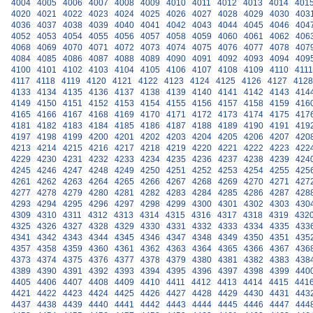
4004
4005
4006
4007
4008
4009
4010
4011
4012
4013
4014
401
4020
4021
4022
4023
4024
4025
4026
4027
4028
4029
4030
403
4036
4037
4038
4039
4040
4041
4042
4043
4044
4045
4046
404
4052
4053
4054
4055
4056
4057
4058
4059
4060
4061
4062
406
4068
4069
4070
4071
4072
4073
4074
4075
4076
4077
4078
407
4084
4085
4086
4087
4088
4089
4090
4091
4092
4093
4094
409
4100
4101
4102
4103
4104
4105
4106
4107
4108
4109
4110
4111
4117
4118
4119
4120
4121
4122
4123
4124
4125
4126
4127
4128
4133
4134
4135
4136
4137
4138
4139
4140
4141
4142
4143
414
4149
4150
4151
4152
4153
4154
4155
4156
4157
4158
4159
416
4165
4166
4167
4168
4169
4170
4171
4172
4173
4174
4175
417
4181
4182
4183
4184
4185
4186
4187
4188
4189
4190
4191
419
4197
4198
4199
4200
4201
4202
4203
4204
4205
4206
4207
420
4213
4214
4215
4216
4217
4218
4219
4220
4221
4222
4223
422
4229
4230
4231
4232
4233
4234
4235
4236
4237
4238
4239
424
4245
4246
4247
4248
4249
4250
4251
4252
4253
4254
4255
425
4261
4262
4263
4264
4265
4266
4267
4268
4269
4270
4271
427
4277
4278
4279
4280
4281
4282
4283
4284
4285
4286
4287
428
4293
4294
4295
4296
4297
4298
4299
4300
4301
4302
4303
430
4309
4310
4311
4312
4313
4314
4315
4316
4317
4318
4319
432
4325
4326
4327
4328
4329
4330
4331
4332
4333
4334
4335
433
4341
4342
4343
4344
4345
4346
4347
4348
4349
4350
4351
435
4357
4358
4359
4360
4361
4362
4363
4364
4365
4366
4367
436
4373
4374
4375
4376
4377
4378
4379
4380
4381
4382
4383
438
4389
4390
4391
4392
4393
4394
4395
4396
4397
4398
4399
440
4405
4406
4407
4408
4409
4410
4411
4412
4413
4414
4415
441
4421
4422
4423
4424
4425
4426
4427
4428
4429
4430
4431
443
4437
4438
4439
4440
4441
4442
4443
4444
4445
4446
4447
444