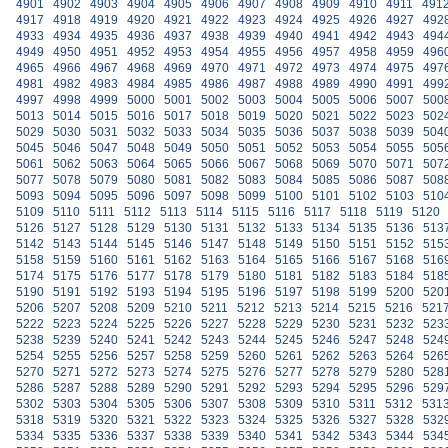
4901
4902
4903
4904
4905
4906
4907
4908
4909
4910
4911
491
4917
4918
4919
4920
4921
4922
4923
4924
4925
4926
4927
492
4933
4934
4935
4936
4937
4938
4939
4940
4941
4942
4943
494
4949
4950
4951
4952
4953
4954
4955
4956
4957
4958
4959
496
4965
4966
4967
4968
4969
4970
4971
4972
4973
4974
4975
497
4981
4982
4983
4984
4985
4986
4987
4988
4989
4990
4991
499
4997
4998
4999
5000
5001
5002
5003
5004
5005
5006
5007
500
5013
5014
5015
5016
5017
5018
5019
5020
5021
5022
5023
502
5029
5030
5031
5032
5033
5034
5035
5036
5037
5038
5039
504
5045
5046
5047
5048
5049
5050
5051
5052
5053
5054
5055
505
5061
5062
5063
5064
5065
5066
5067
5068
5069
5070
5071
507
5077
5078
5079
5080
5081
5082
5083
5084
5085
5086
5087
508
5093
5094
5095
5096
5097
5098
5099
5100
5101
5102
5103
510
5109
5110
5111
5112
5113
5114
5115
5116
5117
5118
5119
5120
5126
5127
5128
5129
5130
5131
5132
5133
5134
5135
5136
513
5142
5143
5144
5145
5146
5147
5148
5149
5150
5151
5152
515
5158
5159
5160
5161
5162
5163
5164
5165
5166
5167
5168
516
5174
5175
5176
5177
5178
5179
5180
5181
5182
5183
5184
518
5190
5191
5192
5193
5194
5195
5196
5197
5198
5199
5200
520
5206
5207
5208
5209
5210
5211
5212
5213
5214
5215
5216
521
5222
5223
5224
5225
5226
5227
5228
5229
5230
5231
5232
523
5238
5239
5240
5241
5242
5243
5244
5245
5246
5247
5248
524
5254
5255
5256
5257
5258
5259
5260
5261
5262
5263
5264
526
5270
5271
5272
5273
5274
5275
5276
5277
5278
5279
5280
528
5286
5287
5288
5289
5290
5291
5292
5293
5294
5295
5296
529
5302
5303
5304
5305
5306
5307
5308
5309
5310
5311
5312
531
5318
5319
5320
5321
5322
5323
5324
5325
5326
5327
5328
532
5334
5335
5336
5337
5338
5339
5340
5341
5342
5343
5344
534