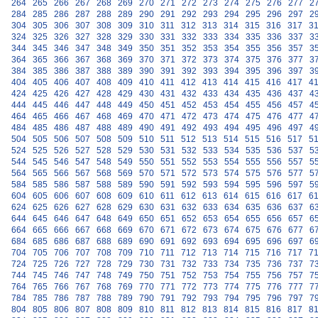
264
265
266
267
268
269
270
271
272
273
274
275
276
277
2
284
285
286
287
288
289
290
291
292
293
294
295
296
297
2
304
305
306
307
308
309
310
311
312
313
314
315
316
317
3
324
325
326
327
328
329
330
331
332
333
334
335
336
337
3
344
345
346
347
348
349
350
351
352
353
354
355
356
357
3
364
365
366
367
368
369
370
371
372
373
374
375
376
377
3
384
385
386
387
388
389
390
391
392
393
394
395
396
397
3
404
405
406
407
408
409
410
411
412
413
414
415
416
417
4
424
425
426
427
428
429
430
431
432
433
434
435
436
437
4
444
445
446
447
448
449
450
451
452
453
454
455
456
457
4
464
465
466
467
468
469
470
471
472
473
474
475
476
477
4
484
485
486
487
488
489
490
491
492
493
494
495
496
497
4
504
505
506
507
508
509
510
511
512
513
514
515
516
517
5
524
525
526
527
528
529
530
531
532
533
534
535
536
537
5
544
545
546
547
548
549
550
551
552
553
554
555
556
557
5
564
565
566
567
568
569
570
571
572
573
574
575
576
577
5
584
585
586
587
588
589
590
591
592
593
594
595
596
597
5
604
605
606
607
608
609
610
611
612
613
614
615
616
617
6
624
625
626
627
628
629
630
631
632
633
634
635
636
637
6
644
645
646
647
648
649
650
651
652
653
654
655
656
657
6
664
665
666
667
668
669
670
671
672
673
674
675
676
677
6
684
685
686
687
688
689
690
691
692
693
694
695
696
697
6
704
705
706
707
708
709
710
711
712
713
714
715
716
717
7
724
725
726
727
728
729
730
731
732
733
734
735
736
737
7
744
745
746
747
748
749
750
751
752
753
754
755
756
757
7
764
765
766
767
768
769
770
771
772
773
774
775
776
777
7
784
785
786
787
788
789
790
791
792
793
794
795
796
797
7
804
805
806
807
808
809
810
811
812
813
814
815
816
817
8