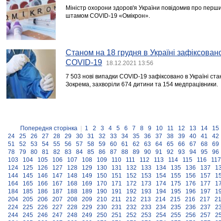
Міністр охорони здоров'я України повідомив про пер
штамом COVID-19 «Омікрон».
Станом на 18 грудня в Україні зафіксован
COVID-19
18.12.2021 13:56
7 503 нові випадки COVID-19 зафіксовано в Україні ста
Зокрема, захворіли 674 дитини та 154 медпрацівники.
Попередня сторінка
|
1
2
3
4
5
6
7
8
9
10
11
12
13
14
15
24
25
26
27
28
29
30
31
32
33
34
35
36
37
38
39
40
41
42
51
52
53
54
55
56
57
58
59
60
61
62
63
64
65
66
67
68
69
78
79
80
81
82
83
84
85
86
87
88
89
90
91
92
93
94
95
96
103
104
105
106
107
108
109
110
111
112
113
114
115
116
117
124
125
126
127
128
129
130
131
132
133
134
135
136
137
1
144
145
146
147
148
149
150
151
152
153
154
155
156
157
1
164
165
166
167
168
169
170
171
172
173
174
175
176
177
1
184
185
186
187
188
189
190
191
192
193
194
195
196
197
1
204
205
206
207
208
209
210
211
212
213
214
215
216
217
2
224
225
226
227
228
229
230
231
232
233
234
235
236
237
2
244
245
246
247
248
249
250
251
252
253
254
255
256
257
2