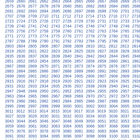
2659
2660
2661
2662
2663
2664
2665
2666
2667
2668
2669
267
2675
2676
2677
2678
2679
2680
2681
2682
2683
2684
2685
268
2691
2692
2693
2694
2695
2696
2697
2698
2699
2700
2701
270
2707
2708
2709
2710
2711
2712
2713
2714
2715
2716
2717
271
2723
2724
2725
2726
2727
2728
2729
2730
2731
2732
2733
273
2739
2740
2741
2742
2743
2744
2745
2746
2747
2748
2749
275
2755
2756
2757
2758
2759
2760
2761
2762
2763
2764
2765
276
2771
2772
2773
2774
2775
2776
2777
2778
2779
2780
2781
278
2787
2788
2789
2790
2791
2792
2793
2794
2795
2796
2797
279
2803
2804
2805
2806
2807
2808
2809
2810
2811
2812
2813
281
2819
2820
2821
2822
2823
2824
2825
2826
2827
2828
2829
283
2835
2836
2837
2838
2839
2840
2841
2842
2843
2844
2845
284
2851
2852
2853
2854
2855
2856
2857
2858
2859
2860
2861
286
2867
2868
2869
2870
2871
2872
2873
2874
2875
2876
2877
287
2883
2884
2885
2886
2887
2888
2889
2890
2891
2892
2893
289
2899
2900
2901
2902
2903
2904
2905
2906
2907
2908
2909
291
2915
2916
2917
2918
2919
2920
2921
2922
2923
2924
2925
292
2931
2932
2933
2934
2935
2936
2937
2938
2939
2940
2941
294
2947
2948
2949
2950
2951
2952
2953
2954
2955
2956
2957
295
2963
2964
2965
2966
2967
2968
2969
2970
2971
2972
2973
297
2979
2980
2981
2982
2983
2984
2985
2986
2987
2988
2989
299
2995
2996
2997
2998
2999
3000
3001
3002
3003
3004
3005
300
3011
3012
3013
3014
3015
3016
3017
3018
3019
3020
3021
302
3027
3028
3029
3030
3031
3032
3033
3034
3035
3036
3037
303
3043
3044
3045
3046
3047
3048
3049
3050
3051
3052
3053
305
3059
3060
3061
3062
3063
3064
3065
3066
3067
3068
3069
307
3075
3076
3077
3078
3079
3080
3081
3082
3083
3084
3085
308
3091
3092
3093
3094
3095
3096
3097
3098
3099
3100
3101
310