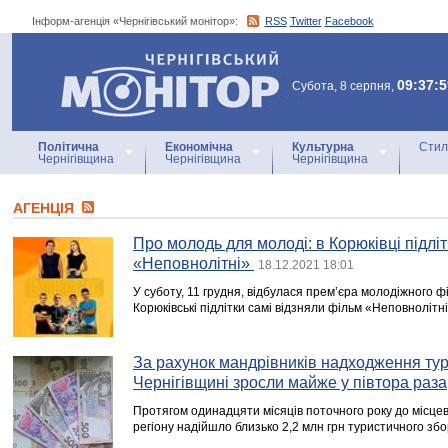
Інформ-агенція «Чернігівський монітор»:
RSS
Twitter
Facebook
Інформ-агенція
«Чернігівський монітор»
09:37:5
Субота, 8 серпня,
Політична
Економічна
Культурна
Стил
Чернігівщина
Чернігівщина
Чернігівщина
АГЕНЦIЯ
Про молодь для молоді: в Корюківці підлі
«Неповнолітні»
18.12.2021 18:01
У суботу, 11 грудня, відбулася прем’єра молодіжного ф
Корюківські підлітки самі відзняли фільм «Неповнолітн
За рахунок мандрівників надходження тур
Чернігівщині зросли майже у півтора раза
Протягом одинадцяти місяців поточного року до місцев
регіону надійшло близько 2,2 млн грн туристичного збо