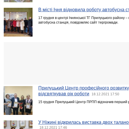
В місті Ічня відновила роботу автобусна с
17 грудня в центрі Ічнянської ТГ Прилуцького району – 
автобусна станція, повідомляє сайт тергромади.
Прилуцький Центр професійного розвитку
відсвяткував рік роботи
18.12.2021 17:50
15 грудня Прилуцький Центр ПРПП відзначив перший р
У Ніжині відкрилась виставка двох талан
18.12.2021 17:46