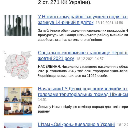
2 ст. 271 КК України).
У Ніжинському районі засуджено водія за 
загинув 14-річний підліток
18.12.2021 14:59
За публічного обвинувачення ювенальних прокурорів Че
прокуратури мешканця Ніжинського району визнано ви
засобом в стані алкогольного сп’яніння
Соціально-економічне становище Чернігівс
жовтні 2021 року
18.12.2021 14:57
НАСЕЛЕННЯ. Чисельність наявного населення в області
2021р. становила 964,7 тис. осіб. Упродовж січня–верес
Чернігівщини зменшилася на 11952 особи.
Начальник ГУ Держпродспоживслужби в об
головами територіальних громад Ніжинсь
14:51
Днями у Ніжині відбувся семінар-нарада для голів тер
району
Штам «Омікрон» виявлено в Україні
18.12.