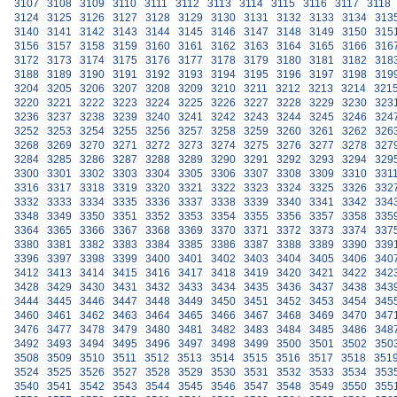
3107
3108
3109
3110
3111
3112
3113
3114
3115
3116
3117
3118
3124
3125
3126
3127
3128
3129
3130
3131
3132
3133
3134
313
3140
3141
3142
3143
3144
3145
3146
3147
3148
3149
3150
315
3156
3157
3158
3159
3160
3161
3162
3163
3164
3165
3166
316
3172
3173
3174
3175
3176
3177
3178
3179
3180
3181
3182
318
3188
3189
3190
3191
3192
3193
3194
3195
3196
3197
3198
319
3204
3205
3206
3207
3208
3209
3210
3211
3212
3213
3214
321
3220
3221
3222
3223
3224
3225
3226
3227
3228
3229
3230
323
3236
3237
3238
3239
3240
3241
3242
3243
3244
3245
3246
324
3252
3253
3254
3255
3256
3257
3258
3259
3260
3261
3262
326
3268
3269
3270
3271
3272
3273
3274
3275
3276
3277
3278
327
3284
3285
3286
3287
3288
3289
3290
3291
3292
3293
3294
329
3300
3301
3302
3303
3304
3305
3306
3307
3308
3309
3310
331
3316
3317
3318
3319
3320
3321
3322
3323
3324
3325
3326
332
3332
3333
3334
3335
3336
3337
3338
3339
3340
3341
3342
334
3348
3349
3350
3351
3352
3353
3354
3355
3356
3357
3358
335
3364
3365
3366
3367
3368
3369
3370
3371
3372
3373
3374
337
3380
3381
3382
3383
3384
3385
3386
3387
3388
3389
3390
339
3396
3397
3398
3399
3400
3401
3402
3403
3404
3405
3406
340
3412
3413
3414
3415
3416
3417
3418
3419
3420
3421
3422
342
3428
3429
3430
3431
3432
3433
3434
3435
3436
3437
3438
343
3444
3445
3446
3447
3448
3449
3450
3451
3452
3453
3454
345
3460
3461
3462
3463
3464
3465
3466
3467
3468
3469
3470
347
3476
3477
3478
3479
3480
3481
3482
3483
3484
3485
3486
348
3492
3493
3494
3495
3496
3497
3498
3499
3500
3501
3502
350
3508
3509
3510
3511
3512
3513
3514
3515
3516
3517
3518
351
3524
3525
3526
3527
3528
3529
3530
3531
3532
3533
3534
353
3540
3541
3542
3543
3544
3545
3546
3547
3548
3549
3550
355