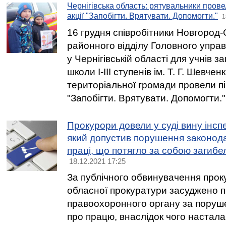
Чернігівська область: рятувальники прове
акції "Запобігти. Врятувати. Допомогти."
1
16 грудня співробітники Новгород-
районного відділу Головного упра
у Чернігівській області для учнів з
школи І-ІІІ ступенів ім. Т. Г. Шевче
територіальної громади провели п
"Запобігти. Врятувати. Допомогти."
Прокурори довели у суді вину інс
який допустив порушення законод
праці, що потягло за собою загиб
18.12.2021 17:25
За публічного обвинувачення проку
обласної прокуратури засуджено п
правоохоронного органу за поруш
про працю, внаслідок чого настала 