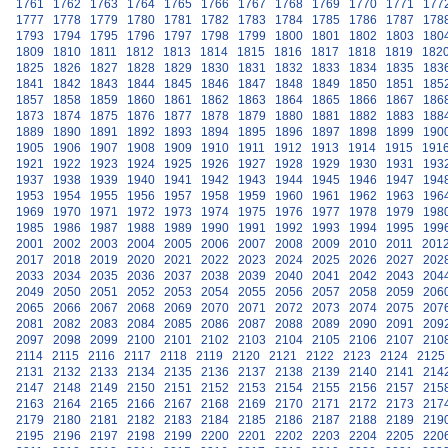
1761
1762
1763
1764
1765
1766
1767
1768
1769
1770
1771
177
1777
1778
1779
1780
1781
1782
1783
1784
1785
1786
1787
178
1793
1794
1795
1796
1797
1798
1799
1800
1801
1802
1803
180
1809
1810
1811
1812
1813
1814
1815
1816
1817
1818
1819
182
1825
1826
1827
1828
1829
1830
1831
1832
1833
1834
1835
183
1841
1842
1843
1844
1845
1846
1847
1848
1849
1850
1851
185
1857
1858
1859
1860
1861
1862
1863
1864
1865
1866
1867
186
1873
1874
1875
1876
1877
1878
1879
1880
1881
1882
1883
188
1889
1890
1891
1892
1893
1894
1895
1896
1897
1898
1899
190
1905
1906
1907
1908
1909
1910
1911
1912
1913
1914
1915
191
1921
1922
1923
1924
1925
1926
1927
1928
1929
1930
1931
193
1937
1938
1939
1940
1941
1942
1943
1944
1945
1946
1947
194
1953
1954
1955
1956
1957
1958
1959
1960
1961
1962
1963
196
1969
1970
1971
1972
1973
1974
1975
1976
1977
1978
1979
198
1985
1986
1987
1988
1989
1990
1991
1992
1993
1994
1995
199
2001
2002
2003
2004
2005
2006
2007
2008
2009
2010
2011
201
2017
2018
2019
2020
2021
2022
2023
2024
2025
2026
2027
202
2033
2034
2035
2036
2037
2038
2039
2040
2041
2042
2043
204
2049
2050
2051
2052
2053
2054
2055
2056
2057
2058
2059
206
2065
2066
2067
2068
2069
2070
2071
2072
2073
2074
2075
207
2081
2082
2083
2084
2085
2086
2087
2088
2089
2090
2091
209
2097
2098
2099
2100
2101
2102
2103
2104
2105
2106
2107
210
2114
2115
2116
2117
2118
2119
2120
2121
2122
2123
2124
2125
2131
2132
2133
2134
2135
2136
2137
2138
2139
2140
2141
214
2147
2148
2149
2150
2151
2152
2153
2154
2155
2156
2157
215
2163
2164
2165
2166
2167
2168
2169
2170
2171
2172
2173
217
2179
2180
2181
2182
2183
2184
2185
2186
2187
2188
2189
219
2195
2196
2197
2198
2199
2200
2201
2202
2203
2204
2205
220