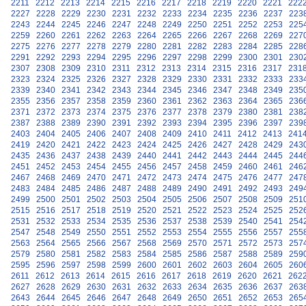
2211
2212
2213
2214
2215
2216
2217
2218
2219
2220
2221
222
2227
2228
2229
2230
2231
2232
2233
2234
2235
2236
2237
223
2243
2244
2245
2246
2247
2248
2249
2250
2251
2252
2253
225
2259
2260
2261
2262
2263
2264
2265
2266
2267
2268
2269
227
2275
2276
2277
2278
2279
2280
2281
2282
2283
2284
2285
228
2291
2292
2293
2294
2295
2296
2297
2298
2299
2300
2301
230
2307
2308
2309
2310
2311
2312
2313
2314
2315
2316
2317
231
2323
2324
2325
2326
2327
2328
2329
2330
2331
2332
2333
233
2339
2340
2341
2342
2343
2344
2345
2346
2347
2348
2349
235
2355
2356
2357
2358
2359
2360
2361
2362
2363
2364
2365
236
2371
2372
2373
2374
2375
2376
2377
2378
2379
2380
2381
238
2387
2388
2389
2390
2391
2392
2393
2394
2395
2396
2397
239
2403
2404
2405
2406
2407
2408
2409
2410
2411
2412
2413
241
2419
2420
2421
2422
2423
2424
2425
2426
2427
2428
2429
243
2435
2436
2437
2438
2439
2440
2441
2442
2443
2444
2445
244
2451
2452
2453
2454
2455
2456
2457
2458
2459
2460
2461
246
2467
2468
2469
2470
2471
2472
2473
2474
2475
2476
2477
247
2483
2484
2485
2486
2487
2488
2489
2490
2491
2492
2493
249
2499
2500
2501
2502
2503
2504
2505
2506
2507
2508
2509
251
2515
2516
2517
2518
2519
2520
2521
2522
2523
2524
2525
252
2531
2532
2533
2534
2535
2536
2537
2538
2539
2540
2541
254
2547
2548
2549
2550
2551
2552
2553
2554
2555
2556
2557
255
2563
2564
2565
2566
2567
2568
2569
2570
2571
2572
2573
257
2579
2580
2581
2582
2583
2584
2585
2586
2587
2588
2589
259
2595
2596
2597
2598
2599
2600
2601
2602
2603
2604
2605
260
2611
2612
2613
2614
2615
2616
2617
2618
2619
2620
2621
262
2627
2628
2629
2630
2631
2632
2633
2634
2635
2636
2637
263
2643
2644
2645
2646
2647
2648
2649
2650
2651
2652
2653
265