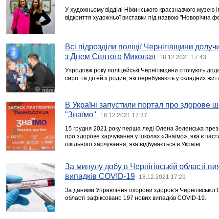
У художньому відділі Ніжинського краєзнавчого музею ім
відкриття художньої виставки під назвою "Новорічна фе
Всі підрозділи поліції Чернігівщини долуч
з Днем Святого Миколая
18.12.2021 17:43
Упродовж року поліцейські Чернігівщини оточують дод
сиріт та дітей з родин, які перебувають у складних жи
В Україні запустили портал про здорове 
"Знаїмо"
18.12.2021 17:37
15 грудня 2021 року перша леді Олена Зеленська пре
про здорове харчування у школах «Знаїмо», яка є ча
шкільного харчування, яка відбувається в Україні.
За минулу добу в Чернігівській області в
випадків COVID-19
18.12.2021 17:29
За даними Управління охорони здоров’я Чернігівської 
області зафіксовано 197 нових випадків COVID-19.