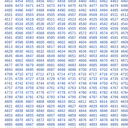
4453
4454
4455
4456
4457
4458
4459
4460
4461
4462
4463
446
4469
4470
4471
4472
4473
4474
4475
4476
4477
4478
4479
448
4485
4486
4487
4488
4489
4490
4491
4492
4493
4494
4495
449
4501
4502
4503
4504
4505
4506
4507
4508
4509
4510
4511
451
4517
4518
4519
4520
4521
4522
4523
4524
4525
4526
4527
452
4533
4534
4535
4536
4537
4538
4539
4540
4541
4542
4543
454
4549
4550
4551
4552
4553
4554
4555
4556
4557
4558
4559
456
4565
4566
4567
4568
4569
4570
4571
4572
4573
4574
4575
457
4581
4582
4583
4584
4585
4586
4587
4588
4589
4590
4591
459
4597
4598
4599
4600
4601
4602
4603
4604
4605
4606
4607
460
4613
4614
4615
4616
4617
4618
4619
4620
4621
4622
4623
462
4629
4630
4631
4632
4633
4634
4635
4636
4637
4638
4639
464
4645
4646
4647
4648
4649
4650
4651
4652
4653
4654
4655
465
4661
4662
4663
4664
4665
4666
4667
4668
4669
4670
4671
467
4677
4678
4679
4680
4681
4682
4683
4684
4685
4686
4687
468
4693
4694
4695
4696
4697
4698
4699
4700
4701
4702
4703
470
4709
4710
4711
4712
4713
4714
4715
4716
4717
4718
4719
472
4725
4726
4727
4728
4729
4730
4731
4732
4733
4734
4735
473
4741
4742
4743
4744
4745
4746
4747
4748
4749
4750
4751
475
4757
4758
4759
4760
4761
4762
4763
4764
4765
4766
4767
476
4773
4774
4775
4776
4777
4778
4779
4780
4781
4782
4783
478
4789
4790
4791
4792
4793
4794
4795
4796
4797
4798
4799
480
4805
4806
4807
4808
4809
4810
4811
4812
4813
4814
4815
481
4821
4822
4823
4824
4825
4826
4827
4828
4829
4830
4831
483
4837
4838
4839
4840
4841
4842
4843
4844
4845
4846
4847
484
4853
4854
4855
4856
4857
4858
4859
4860
4861
4862
4863
486
4869
4870
4871
4872
4873
4874
4875
4876
4877
4878
4879
488
4885
4886
4887
4888
4889
4890
4891
4892
4893
4894
4895
489