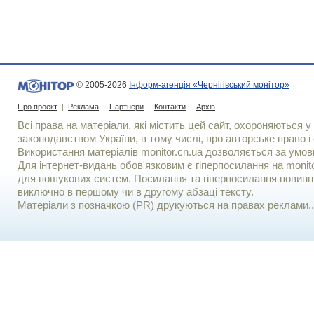
© 2005-2026
Інформ-агенція «Чернігівський монітор»
Про проект
|
Реклама
|
Партнери
|
Контакти
|
Архів
Всі права на матеріали, які містить цей сайт, охороняються у 
законодавством України, в тому числі, про авторське право і 
Використання матерiалiв monitor.cn.ua дозволяється за умов
Для iнтернет-видань обов'язковим є гiперпосилання на monito
для пошукових систем. Посилання та гіперпосилання повинні
виключно в першому чи в другому абзаці тексту.
Матеріали з позначкою (PR) друкуються на правах реклами..