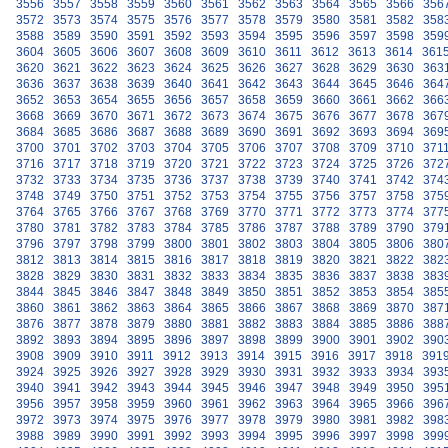
3556
3557
3558
3559
3560
3561
3562
3563
3564
3565
3566
356
3572
3573
3574
3575
3576
3577
3578
3579
3580
3581
3582
358
3588
3589
3590
3591
3592
3593
3594
3595
3596
3597
3598
359
3604
3605
3606
3607
3608
3609
3610
3611
3612
3613
3614
361
3620
3621
3622
3623
3624
3625
3626
3627
3628
3629
3630
363
3636
3637
3638
3639
3640
3641
3642
3643
3644
3645
3646
364
3652
3653
3654
3655
3656
3657
3658
3659
3660
3661
3662
366
3668
3669
3670
3671
3672
3673
3674
3675
3676
3677
3678
367
3684
3685
3686
3687
3688
3689
3690
3691
3692
3693
3694
369
3700
3701
3702
3703
3704
3705
3706
3707
3708
3709
3710
371
3716
3717
3718
3719
3720
3721
3722
3723
3724
3725
3726
372
3732
3733
3734
3735
3736
3737
3738
3739
3740
3741
3742
374
3748
3749
3750
3751
3752
3753
3754
3755
3756
3757
3758
375
3764
3765
3766
3767
3768
3769
3770
3771
3772
3773
3774
377
3780
3781
3782
3783
3784
3785
3786
3787
3788
3789
3790
379
3796
3797
3798
3799
3800
3801
3802
3803
3804
3805
3806
380
3812
3813
3814
3815
3816
3817
3818
3819
3820
3821
3822
382
3828
3829
3830
3831
3832
3833
3834
3835
3836
3837
3838
383
3844
3845
3846
3847
3848
3849
3850
3851
3852
3853
3854
385
3860
3861
3862
3863
3864
3865
3866
3867
3868
3869
3870
387
3876
3877
3878
3879
3880
3881
3882
3883
3884
3885
3886
388
3892
3893
3894
3895
3896
3897
3898
3899
3900
3901
3902
390
3908
3909
3910
3911
3912
3913
3914
3915
3916
3917
3918
391
3924
3925
3926
3927
3928
3929
3930
3931
3932
3933
3934
393
3940
3941
3942
3943
3944
3945
3946
3947
3948
3949
3950
395
3956
3957
3958
3959
3960
3961
3962
3963
3964
3965
3966
396
3972
3973
3974
3975
3976
3977
3978
3979
3980
3981
3982
398
3988
3989
3990
3991
3992
3993
3994
3995
3996
3997
3998
399