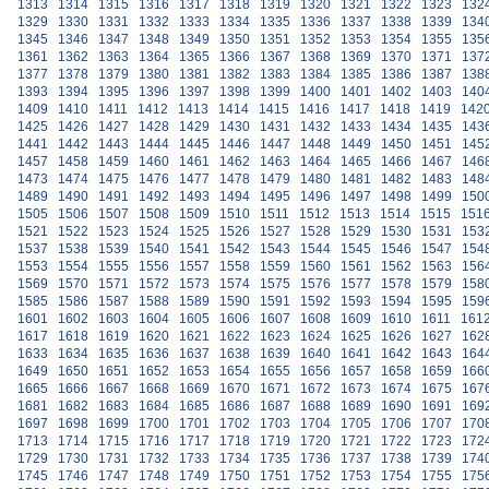
1313
1314
1315
1316
1317
1318
1319
1320
1321
1322
1323
132
1329
1330
1331
1332
1333
1334
1335
1336
1337
1338
1339
134
1345
1346
1347
1348
1349
1350
1351
1352
1353
1354
1355
135
1361
1362
1363
1364
1365
1366
1367
1368
1369
1370
1371
137
1377
1378
1379
1380
1381
1382
1383
1384
1385
1386
1387
138
1393
1394
1395
1396
1397
1398
1399
1400
1401
1402
1403
140
1409
1410
1411
1412
1413
1414
1415
1416
1417
1418
1419
142
1425
1426
1427
1428
1429
1430
1431
1432
1433
1434
1435
143
1441
1442
1443
1444
1445
1446
1447
1448
1449
1450
1451
145
1457
1458
1459
1460
1461
1462
1463
1464
1465
1466
1467
146
1473
1474
1475
1476
1477
1478
1479
1480
1481
1482
1483
148
1489
1490
1491
1492
1493
1494
1495
1496
1497
1498
1499
150
1505
1506
1507
1508
1509
1510
1511
1512
1513
1514
1515
151
1521
1522
1523
1524
1525
1526
1527
1528
1529
1530
1531
153
1537
1538
1539
1540
1541
1542
1543
1544
1545
1546
1547
154
1553
1554
1555
1556
1557
1558
1559
1560
1561
1562
1563
156
1569
1570
1571
1572
1573
1574
1575
1576
1577
1578
1579
158
1585
1586
1587
1588
1589
1590
1591
1592
1593
1594
1595
159
1601
1602
1603
1604
1605
1606
1607
1608
1609
1610
1611
161
1617
1618
1619
1620
1621
1622
1623
1624
1625
1626
1627
162
1633
1634
1635
1636
1637
1638
1639
1640
1641
1642
1643
164
1649
1650
1651
1652
1653
1654
1655
1656
1657
1658
1659
166
1665
1666
1667
1668
1669
1670
1671
1672
1673
1674
1675
167
1681
1682
1683
1684
1685
1686
1687
1688
1689
1690
1691
169
1697
1698
1699
1700
1701
1702
1703
1704
1705
1706
1707
170
1713
1714
1715
1716
1717
1718
1719
1720
1721
1722
1723
172
1729
1730
1731
1732
1733
1734
1735
1736
1737
1738
1739
174
1745
1746
1747
1748
1749
1750
1751
1752
1753
1754
1755
175