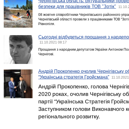
Чернігівська область: рятувальники прове
безпеки для працівників ТОВ "Зотік"
11.10.
08 жовтня співробітники Чернігівського районного упр
Чернігівській області провели з працівниками ТОВ "Зоті
Рівнопіля.
Сьогодні відбудеться прощання з нарде
11.10.2021 08:17
Прощання з народним депутатом України Антоном Пол
Чернігові.
Андрій Прокопенко очолив Чернігівську об
“Українська стратегія Гройсмана”
11.10.2021
Андрій Прокопенко, голова Чернігі
2020 роках, очолив Чернігівську о
партії “Українська Стратегія Гройс
Заступником голови Виконавчого ко
регіонального розвитку.