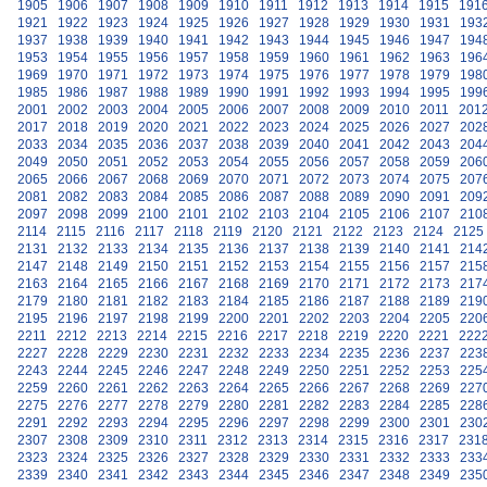
1905
1906
1907
1908
1909
1910
1911
1912
1913
1914
1915
191
1921
1922
1923
1924
1925
1926
1927
1928
1929
1930
1931
193
1937
1938
1939
1940
1941
1942
1943
1944
1945
1946
1947
194
1953
1954
1955
1956
1957
1958
1959
1960
1961
1962
1963
196
1969
1970
1971
1972
1973
1974
1975
1976
1977
1978
1979
198
1985
1986
1987
1988
1989
1990
1991
1992
1993
1994
1995
199
2001
2002
2003
2004
2005
2006
2007
2008
2009
2010
2011
201
2017
2018
2019
2020
2021
2022
2023
2024
2025
2026
2027
202
2033
2034
2035
2036
2037
2038
2039
2040
2041
2042
2043
204
2049
2050
2051
2052
2053
2054
2055
2056
2057
2058
2059
206
2065
2066
2067
2068
2069
2070
2071
2072
2073
2074
2075
207
2081
2082
2083
2084
2085
2086
2087
2088
2089
2090
2091
209
2097
2098
2099
2100
2101
2102
2103
2104
2105
2106
2107
210
2114
2115
2116
2117
2118
2119
2120
2121
2122
2123
2124
2125
2131
2132
2133
2134
2135
2136
2137
2138
2139
2140
2141
214
2147
2148
2149
2150
2151
2152
2153
2154
2155
2156
2157
215
2163
2164
2165
2166
2167
2168
2169
2170
2171
2172
2173
217
2179
2180
2181
2182
2183
2184
2185
2186
2187
2188
2189
219
2195
2196
2197
2198
2199
2200
2201
2202
2203
2204
2205
220
2211
2212
2213
2214
2215
2216
2217
2218
2219
2220
2221
222
2227
2228
2229
2230
2231
2232
2233
2234
2235
2236
2237
223
2243
2244
2245
2246
2247
2248
2249
2250
2251
2252
2253
225
2259
2260
2261
2262
2263
2264
2265
2266
2267
2268
2269
227
2275
2276
2277
2278
2279
2280
2281
2282
2283
2284
2285
228
2291
2292
2293
2294
2295
2296
2297
2298
2299
2300
2301
230
2307
2308
2309
2310
2311
2312
2313
2314
2315
2316
2317
231
2323
2324
2325
2326
2327
2328
2329
2330
2331
2332
2333
233
2339
2340
2341
2342
2343
2344
2345
2346
2347
2348
2349
235