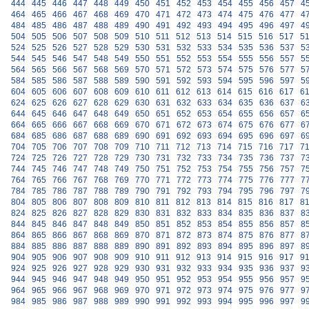
444
445
446
447
448
449
450
451
452
453
454
455
456
457
4
464
465
466
467
468
469
470
471
472
473
474
475
476
477
4
484
485
486
487
488
489
490
491
492
493
494
495
496
497
4
504
505
506
507
508
509
510
511
512
513
514
515
516
517
5
524
525
526
527
528
529
530
531
532
533
534
535
536
537
5
544
545
546
547
548
549
550
551
552
553
554
555
556
557
5
564
565
566
567
568
569
570
571
572
573
574
575
576
577
5
584
585
586
587
588
589
590
591
592
593
594
595
596
597
5
604
605
606
607
608
609
610
611
612
613
614
615
616
617
6
624
625
626
627
628
629
630
631
632
633
634
635
636
637
6
644
645
646
647
648
649
650
651
652
653
654
655
656
657
6
664
665
666
667
668
669
670
671
672
673
674
675
676
677
6
684
685
686
687
688
689
690
691
692
693
694
695
696
697
6
704
705
706
707
708
709
710
711
712
713
714
715
716
717
7
724
725
726
727
728
729
730
731
732
733
734
735
736
737
7
744
745
746
747
748
749
750
751
752
753
754
755
756
757
7
764
765
766
767
768
769
770
771
772
773
774
775
776
777
7
784
785
786
787
788
789
790
791
792
793
794
795
796
797
7
804
805
806
807
808
809
810
811
812
813
814
815
816
817
8
824
825
826
827
828
829
830
831
832
833
834
835
836
837
8
844
845
846
847
848
849
850
851
852
853
854
855
856
857
8
864
865
866
867
868
869
870
871
872
873
874
875
876
877
8
884
885
886
887
888
889
890
891
892
893
894
895
896
897
8
904
905
906
907
908
909
910
911
912
913
914
915
916
917
9
924
925
926
927
928
929
930
931
932
933
934
935
936
937
9
944
945
946
947
948
949
950
951
952
953
954
955
956
957
9
964
965
966
967
968
969
970
971
972
973
974
975
976
977
9
984
985
986
987
988
989
990
991
992
993
994
995
996
997
9