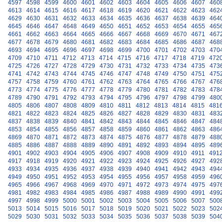
4597
4598
4599
4600
4601
4602
4603
4604
4605
4606
4607
460
4613
4614
4615
4616
4617
4618
4619
4620
4621
4622
4623
462
4629
4630
4631
4632
4633
4634
4635
4636
4637
4638
4639
464
4645
4646
4647
4648
4649
4650
4651
4652
4653
4654
4655
465
4661
4662
4663
4664
4665
4666
4667
4668
4669
4670
4671
467
4677
4678
4679
4680
4681
4682
4683
4684
4685
4686
4687
468
4693
4694
4695
4696
4697
4698
4699
4700
4701
4702
4703
470
4709
4710
4711
4712
4713
4714
4715
4716
4717
4718
4719
472
4725
4726
4727
4728
4729
4730
4731
4732
4733
4734
4735
473
4741
4742
4743
4744
4745
4746
4747
4748
4749
4750
4751
475
4757
4758
4759
4760
4761
4762
4763
4764
4765
4766
4767
476
4773
4774
4775
4776
4777
4778
4779
4780
4781
4782
4783
478
4789
4790
4791
4792
4793
4794
4795
4796
4797
4798
4799
480
4805
4806
4807
4808
4809
4810
4811
4812
4813
4814
4815
481
4821
4822
4823
4824
4825
4826
4827
4828
4829
4830
4831
483
4837
4838
4839
4840
4841
4842
4843
4844
4845
4846
4847
484
4853
4854
4855
4856
4857
4858
4859
4860
4861
4862
4863
486
4869
4870
4871
4872
4873
4874
4875
4876
4877
4878
4879
488
4885
4886
4887
4888
4889
4890
4891
4892
4893
4894
4895
489
4901
4902
4903
4904
4905
4906
4907
4908
4909
4910
4911
491
4917
4918
4919
4920
4921
4922
4923
4924
4925
4926
4927
492
4933
4934
4935
4936
4937
4938
4939
4940
4941
4942
4943
494
4949
4950
4951
4952
4953
4954
4955
4956
4957
4958
4959
496
4965
4966
4967
4968
4969
4970
4971
4972
4973
4974
4975
497
4981
4982
4983
4984
4985
4986
4987
4988
4989
4990
4991
499
4997
4998
4999
5000
5001
5002
5003
5004
5005
5006
5007
500
5013
5014
5015
5016
5017
5018
5019
5020
5021
5022
5023
502
5029
5030
5031
5032
5033
5034
5035
5036
5037
5038
5039
504