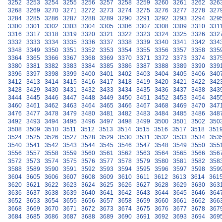
3252
3253
3254
3255
3256
3257
3258
3259
3260
3261
3262
326
3268
3269
3270
3271
3272
3273
3274
3275
3276
3277
3278
327
3284
3285
3286
3287
3288
3289
3290
3291
3292
3293
3294
329
3300
3301
3302
3303
3304
3305
3306
3307
3308
3309
3310
331
3316
3317
3318
3319
3320
3321
3322
3323
3324
3325
3326
332
3332
3333
3334
3335
3336
3337
3338
3339
3340
3341
3342
334
3348
3349
3350
3351
3352
3353
3354
3355
3356
3357
3358
335
3364
3365
3366
3367
3368
3369
3370
3371
3372
3373
3374
337
3380
3381
3382
3383
3384
3385
3386
3387
3388
3389
3390
339
3396
3397
3398
3399
3400
3401
3402
3403
3404
3405
3406
340
3412
3413
3414
3415
3416
3417
3418
3419
3420
3421
3422
342
3428
3429
3430
3431
3432
3433
3434
3435
3436
3437
3438
343
3444
3445
3446
3447
3448
3449
3450
3451
3452
3453
3454
345
3460
3461
3462
3463
3464
3465
3466
3467
3468
3469
3470
347
3476
3477
3478
3479
3480
3481
3482
3483
3484
3485
3486
348
3492
3493
3494
3495
3496
3497
3498
3499
3500
3501
3502
350
3508
3509
3510
3511
3512
3513
3514
3515
3516
3517
3518
351
3524
3525
3526
3527
3528
3529
3530
3531
3532
3533
3534
353
3540
3541
3542
3543
3544
3545
3546
3547
3548
3549
3550
355
3556
3557
3558
3559
3560
3561
3562
3563
3564
3565
3566
356
3572
3573
3574
3575
3576
3577
3578
3579
3580
3581
3582
358
3588
3589
3590
3591
3592
3593
3594
3595
3596
3597
3598
359
3604
3605
3606
3607
3608
3609
3610
3611
3612
3613
3614
361
3620
3621
3622
3623
3624
3625
3626
3627
3628
3629
3630
363
3636
3637
3638
3639
3640
3641
3642
3643
3644
3645
3646
364
3652
3653
3654
3655
3656
3657
3658
3659
3660
3661
3662
366
3668
3669
3670
3671
3672
3673
3674
3675
3676
3677
3678
367
3684
3685
3686
3687
3688
3689
3690
3691
3692
3693
3694
369