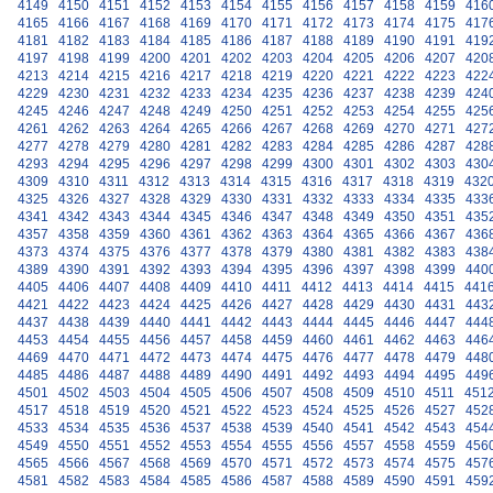
4149
4150
4151
4152
4153
4154
4155
4156
4157
4158
4159
416
4165
4166
4167
4168
4169
4170
4171
4172
4173
4174
4175
417
4181
4182
4183
4184
4185
4186
4187
4188
4189
4190
4191
419
4197
4198
4199
4200
4201
4202
4203
4204
4205
4206
4207
420
4213
4214
4215
4216
4217
4218
4219
4220
4221
4222
4223
422
4229
4230
4231
4232
4233
4234
4235
4236
4237
4238
4239
424
4245
4246
4247
4248
4249
4250
4251
4252
4253
4254
4255
425
4261
4262
4263
4264
4265
4266
4267
4268
4269
4270
4271
427
4277
4278
4279
4280
4281
4282
4283
4284
4285
4286
4287
428
4293
4294
4295
4296
4297
4298
4299
4300
4301
4302
4303
430
4309
4310
4311
4312
4313
4314
4315
4316
4317
4318
4319
432
4325
4326
4327
4328
4329
4330
4331
4332
4333
4334
4335
433
4341
4342
4343
4344
4345
4346
4347
4348
4349
4350
4351
435
4357
4358
4359
4360
4361
4362
4363
4364
4365
4366
4367
436
4373
4374
4375
4376
4377
4378
4379
4380
4381
4382
4383
438
4389
4390
4391
4392
4393
4394
4395
4396
4397
4398
4399
440
4405
4406
4407
4408
4409
4410
4411
4412
4413
4414
4415
441
4421
4422
4423
4424
4425
4426
4427
4428
4429
4430
4431
443
4437
4438
4439
4440
4441
4442
4443
4444
4445
4446
4447
444
4453
4454
4455
4456
4457
4458
4459
4460
4461
4462
4463
446
4469
4470
4471
4472
4473
4474
4475
4476
4477
4478
4479
448
4485
4486
4487
4488
4489
4490
4491
4492
4493
4494
4495
449
4501
4502
4503
4504
4505
4506
4507
4508
4509
4510
4511
451
4517
4518
4519
4520
4521
4522
4523
4524
4525
4526
4527
452
4533
4534
4535
4536
4537
4538
4539
4540
4541
4542
4543
454
4549
4550
4551
4552
4553
4554
4555
4556
4557
4558
4559
456
4565
4566
4567
4568
4569
4570
4571
4572
4573
4574
4575
457
4581
4582
4583
4584
4585
4586
4587
4588
4589
4590
4591
459