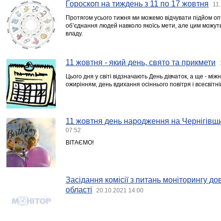
Гороскоп на тиждень з 11 по 17 жовтня
11
Протягом усього тижня ми можемо відчувати підйом оп
об’єднання людей навколо якоїсь мети, але цим можуть 
владу.
11 жовтня - який день, свято та прикмети
Цього дня у світі відзначають День дівчаток, а ще - мі
ожирінням, день вдихання осіннього повітря і всесвітн
11 жовтня день народження на Чернігівщи
07:52
ВІТАЄМО!
Засідання комісії з питань моніторингу дов
області
20.10.2021 14:00