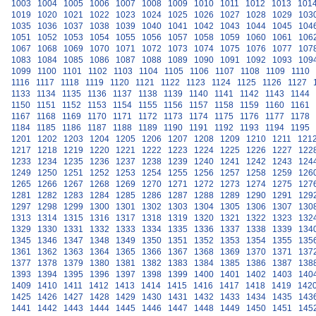
1003
1004
1005
1006
1007
1008
1009
1010
1011
1012
1013
101
1019
1020
1021
1022
1023
1024
1025
1026
1027
1028
1029
103
1035
1036
1037
1038
1039
1040
1041
1042
1043
1044
1045
104
1051
1052
1053
1054
1055
1056
1057
1058
1059
1060
1061
106
1067
1068
1069
1070
1071
1072
1073
1074
1075
1076
1077
107
1083
1084
1085
1086
1087
1088
1089
1090
1091
1092
1093
109
1099
1100
1101
1102
1103
1104
1105
1106
1107
1108
1109
1110
1116
1117
1118
1119
1120
1121
1122
1123
1124
1125
1126
1127
1133
1134
1135
1136
1137
1138
1139
1140
1141
1142
1143
1144
1150
1151
1152
1153
1154
1155
1156
1157
1158
1159
1160
1161
1167
1168
1169
1170
1171
1172
1173
1174
1175
1176
1177
1178
1184
1185
1186
1187
1188
1189
1190
1191
1192
1193
1194
1195
1201
1202
1203
1204
1205
1206
1207
1208
1209
1210
1211
121
1217
1218
1219
1220
1221
1222
1223
1224
1225
1226
1227
122
1233
1234
1235
1236
1237
1238
1239
1240
1241
1242
1243
124
1249
1250
1251
1252
1253
1254
1255
1256
1257
1258
1259
126
1265
1266
1267
1268
1269
1270
1271
1272
1273
1274
1275
127
1281
1282
1283
1284
1285
1286
1287
1288
1289
1290
1291
129
1297
1298
1299
1300
1301
1302
1303
1304
1305
1306
1307
130
1313
1314
1315
1316
1317
1318
1319
1320
1321
1322
1323
132
1329
1330
1331
1332
1333
1334
1335
1336
1337
1338
1339
134
1345
1346
1347
1348
1349
1350
1351
1352
1353
1354
1355
135
1361
1362
1363
1364
1365
1366
1367
1368
1369
1370
1371
137
1377
1378
1379
1380
1381
1382
1383
1384
1385
1386
1387
138
1393
1394
1395
1396
1397
1398
1399
1400
1401
1402
1403
140
1409
1410
1411
1412
1413
1414
1415
1416
1417
1418
1419
142
1425
1426
1427
1428
1429
1430
1431
1432
1433
1434
1435
143
1441
1442
1443
1444
1445
1446
1447
1448
1449
1450
1451
145