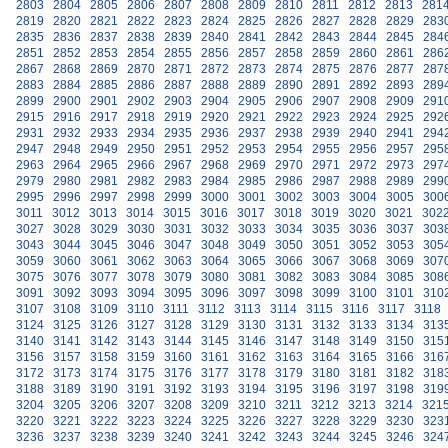
2803
2804
2805
2806
2807
2808
2809
2810
2811
2812
2813
281
2819
2820
2821
2822
2823
2824
2825
2826
2827
2828
2829
283
2835
2836
2837
2838
2839
2840
2841
2842
2843
2844
2845
284
2851
2852
2853
2854
2855
2856
2857
2858
2859
2860
2861
286
2867
2868
2869
2870
2871
2872
2873
2874
2875
2876
2877
287
2883
2884
2885
2886
2887
2888
2889
2890
2891
2892
2893
289
2899
2900
2901
2902
2903
2904
2905
2906
2907
2908
2909
291
2915
2916
2917
2918
2919
2920
2921
2922
2923
2924
2925
292
2931
2932
2933
2934
2935
2936
2937
2938
2939
2940
2941
294
2947
2948
2949
2950
2951
2952
2953
2954
2955
2956
2957
295
2963
2964
2965
2966
2967
2968
2969
2970
2971
2972
2973
297
2979
2980
2981
2982
2983
2984
2985
2986
2987
2988
2989
299
2995
2996
2997
2998
2999
3000
3001
3002
3003
3004
3005
300
3011
3012
3013
3014
3015
3016
3017
3018
3019
3020
3021
302
3027
3028
3029
3030
3031
3032
3033
3034
3035
3036
3037
303
3043
3044
3045
3046
3047
3048
3049
3050
3051
3052
3053
305
3059
3060
3061
3062
3063
3064
3065
3066
3067
3068
3069
307
3075
3076
3077
3078
3079
3080
3081
3082
3083
3084
3085
308
3091
3092
3093
3094
3095
3096
3097
3098
3099
3100
3101
310
3107
3108
3109
3110
3111
3112
3113
3114
3115
3116
3117
3118
3124
3125
3126
3127
3128
3129
3130
3131
3132
3133
3134
313
3140
3141
3142
3143
3144
3145
3146
3147
3148
3149
3150
315
3156
3157
3158
3159
3160
3161
3162
3163
3164
3165
3166
316
3172
3173
3174
3175
3176
3177
3178
3179
3180
3181
3182
318
3188
3189
3190
3191
3192
3193
3194
3195
3196
3197
3198
319
3204
3205
3206
3207
3208
3209
3210
3211
3212
3213
3214
321
3220
3221
3222
3223
3224
3225
3226
3227
3228
3229
3230
323
3236
3237
3238
3239
3240
3241
3242
3243
3244
3245
3246
324