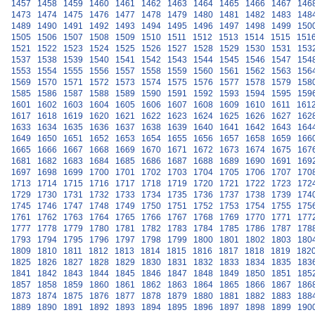
1457
1458
1459
1460
1461
1462
1463
1464
1465
1466
1467
146
1473
1474
1475
1476
1477
1478
1479
1480
1481
1482
1483
148
1489
1490
1491
1492
1493
1494
1495
1496
1497
1498
1499
150
1505
1506
1507
1508
1509
1510
1511
1512
1513
1514
1515
151
1521
1522
1523
1524
1525
1526
1527
1528
1529
1530
1531
153
1537
1538
1539
1540
1541
1542
1543
1544
1545
1546
1547
154
1553
1554
1555
1556
1557
1558
1559
1560
1561
1562
1563
156
1569
1570
1571
1572
1573
1574
1575
1576
1577
1578
1579
158
1585
1586
1587
1588
1589
1590
1591
1592
1593
1594
1595
159
1601
1602
1603
1604
1605
1606
1607
1608
1609
1610
1611
161
1617
1618
1619
1620
1621
1622
1623
1624
1625
1626
1627
162
1633
1634
1635
1636
1637
1638
1639
1640
1641
1642
1643
164
1649
1650
1651
1652
1653
1654
1655
1656
1657
1658
1659
166
1665
1666
1667
1668
1669
1670
1671
1672
1673
1674
1675
167
1681
1682
1683
1684
1685
1686
1687
1688
1689
1690
1691
169
1697
1698
1699
1700
1701
1702
1703
1704
1705
1706
1707
170
1713
1714
1715
1716
1717
1718
1719
1720
1721
1722
1723
172
1729
1730
1731
1732
1733
1734
1735
1736
1737
1738
1739
174
1745
1746
1747
1748
1749
1750
1751
1752
1753
1754
1755
175
1761
1762
1763
1764
1765
1766
1767
1768
1769
1770
1771
177
1777
1778
1779
1780
1781
1782
1783
1784
1785
1786
1787
178
1793
1794
1795
1796
1797
1798
1799
1800
1801
1802
1803
180
1809
1810
1811
1812
1813
1814
1815
1816
1817
1818
1819
182
1825
1826
1827
1828
1829
1830
1831
1832
1833
1834
1835
183
1841
1842
1843
1844
1845
1846
1847
1848
1849
1850
1851
185
1857
1858
1859
1860
1861
1862
1863
1864
1865
1866
1867
186
1873
1874
1875
1876
1877
1878
1879
1880
1881
1882
1883
188
1889
1890
1891
1892
1893
1894
1895
1896
1897
1898
1899
190