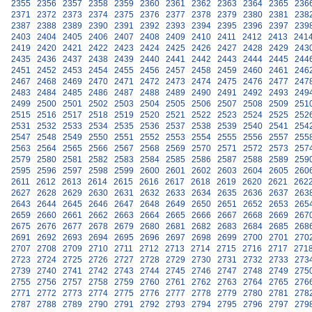
2355
2356
2357
2358
2359
2360
2361
2362
2363
2364
2365
236
2371
2372
2373
2374
2375
2376
2377
2378
2379
2380
2381
238
2387
2388
2389
2390
2391
2392
2393
2394
2395
2396
2397
239
2403
2404
2405
2406
2407
2408
2409
2410
2411
2412
2413
241
2419
2420
2421
2422
2423
2424
2425
2426
2427
2428
2429
243
2435
2436
2437
2438
2439
2440
2441
2442
2443
2444
2445
244
2451
2452
2453
2454
2455
2456
2457
2458
2459
2460
2461
246
2467
2468
2469
2470
2471
2472
2473
2474
2475
2476
2477
247
2483
2484
2485
2486
2487
2488
2489
2490
2491
2492
2493
249
2499
2500
2501
2502
2503
2504
2505
2506
2507
2508
2509
251
2515
2516
2517
2518
2519
2520
2521
2522
2523
2524
2525
252
2531
2532
2533
2534
2535
2536
2537
2538
2539
2540
2541
254
2547
2548
2549
2550
2551
2552
2553
2554
2555
2556
2557
255
2563
2564
2565
2566
2567
2568
2569
2570
2571
2572
2573
257
2579
2580
2581
2582
2583
2584
2585
2586
2587
2588
2589
259
2595
2596
2597
2598
2599
2600
2601
2602
2603
2604
2605
260
2611
2612
2613
2614
2615
2616
2617
2618
2619
2620
2621
262
2627
2628
2629
2630
2631
2632
2633
2634
2635
2636
2637
263
2643
2644
2645
2646
2647
2648
2649
2650
2651
2652
2653
265
2659
2660
2661
2662
2663
2664
2665
2666
2667
2668
2669
267
2675
2676
2677
2678
2679
2680
2681
2682
2683
2684
2685
268
2691
2692
2693
2694
2695
2696
2697
2698
2699
2700
2701
270
2707
2708
2709
2710
2711
2712
2713
2714
2715
2716
2717
271
2723
2724
2725
2726
2727
2728
2729
2730
2731
2732
2733
273
2739
2740
2741
2742
2743
2744
2745
2746
2747
2748
2749
275
2755
2756
2757
2758
2759
2760
2761
2762
2763
2764
2765
276
2771
2772
2773
2774
2775
2776
2777
2778
2779
2780
2781
278
2787
2788
2789
2790
2791
2792
2793
2794
2795
2796
2797
279