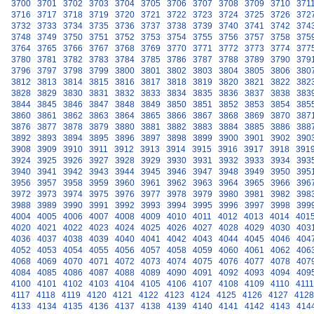
3700
3701
3702
3703
3704
3705
3706
3707
3708
3709
3710
371
3716
3717
3718
3719
3720
3721
3722
3723
3724
3725
3726
372
3732
3733
3734
3735
3736
3737
3738
3739
3740
3741
3742
374
3748
3749
3750
3751
3752
3753
3754
3755
3756
3757
3758
375
3764
3765
3766
3767
3768
3769
3770
3771
3772
3773
3774
377
3780
3781
3782
3783
3784
3785
3786
3787
3788
3789
3790
379
3796
3797
3798
3799
3800
3801
3802
3803
3804
3805
3806
380
3812
3813
3814
3815
3816
3817
3818
3819
3820
3821
3822
382
3828
3829
3830
3831
3832
3833
3834
3835
3836
3837
3838
383
3844
3845
3846
3847
3848
3849
3850
3851
3852
3853
3854
385
3860
3861
3862
3863
3864
3865
3866
3867
3868
3869
3870
387
3876
3877
3878
3879
3880
3881
3882
3883
3884
3885
3886
388
3892
3893
3894
3895
3896
3897
3898
3899
3900
3901
3902
390
3908
3909
3910
3911
3912
3913
3914
3915
3916
3917
3918
391
3924
3925
3926
3927
3928
3929
3930
3931
3932
3933
3934
393
3940
3941
3942
3943
3944
3945
3946
3947
3948
3949
3950
395
3956
3957
3958
3959
3960
3961
3962
3963
3964
3965
3966
396
3972
3973
3974
3975
3976
3977
3978
3979
3980
3981
3982
398
3988
3989
3990
3991
3992
3993
3994
3995
3996
3997
3998
399
4004
4005
4006
4007
4008
4009
4010
4011
4012
4013
4014
401
4020
4021
4022
4023
4024
4025
4026
4027
4028
4029
4030
403
4036
4037
4038
4039
4040
4041
4042
4043
4044
4045
4046
404
4052
4053
4054
4055
4056
4057
4058
4059
4060
4061
4062
406
4068
4069
4070
4071
4072
4073
4074
4075
4076
4077
4078
407
4084
4085
4086
4087
4088
4089
4090
4091
4092
4093
4094
409
4100
4101
4102
4103
4104
4105
4106
4107
4108
4109
4110
4111
4117
4118
4119
4120
4121
4122
4123
4124
4125
4126
4127
4128
4133
4134
4135
4136
4137
4138
4139
4140
4141
4142
4143
414