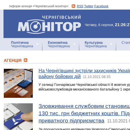
Інформ-агенція «Чернігівський монітор»:
RSS
Twitter
Facebook
Інформ-агенція
«Чернігівський монітор»
21:26:2
Четвер, 6 серпня,
Політична
Економічна
Культурна
Стил
Чернігівщина
Чернігівщина
Чернігівщина
АГЕНЦIЯ
На Чернігівщині зустріли захисників Украї
району бойових дій
11.10.2021 08:35
У селищі Гончарівське Чернігівської області 8 жовтня у
військовослужбовців механізованого батальйону 1 окре
Зловживання службовим становищ
130 тис. грн бюджетних коштів. Пі
приватного підприємства
11.10.2021 
За процесуального керівництва Новгород-Сіверської о