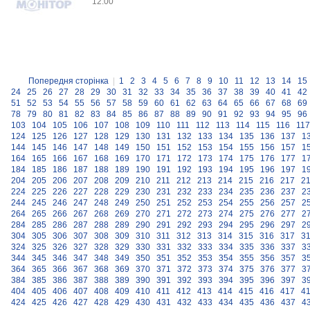
12:00
Попередня сторінка
|
1
2
3
4
5
6
7
8
9
10
11
12
13
14
15
24
25
26
27
28
29
30
31
32
33
34
35
36
37
38
39
40
41
42
51
52
53
54
55
56
57
58
59
60
61
62
63
64
65
66
67
68
69
78
79
80
81
82
83
84
85
86
87
88
89
90
91
92
93
94
95
96
103
104
105
106
107
108
109
110
111
112
113
114
115
116
117
124
125
126
127
128
129
130
131
132
133
134
135
136
137
1
144
145
146
147
148
149
150
151
152
153
154
155
156
157
1
164
165
166
167
168
169
170
171
172
173
174
175
176
177
1
184
185
186
187
188
189
190
191
192
193
194
195
196
197
1
204
205
206
207
208
209
210
211
212
213
214
215
216
217
2
224
225
226
227
228
229
230
231
232
233
234
235
236
237
2
244
245
246
247
248
249
250
251
252
253
254
255
256
257
2
264
265
266
267
268
269
270
271
272
273
274
275
276
277
2
284
285
286
287
288
289
290
291
292
293
294
295
296
297
2
304
305
306
307
308
309
310
311
312
313
314
315
316
317
3
324
325
326
327
328
329
330
331
332
333
334
335
336
337
3
344
345
346
347
348
349
350
351
352
353
354
355
356
357
3
364
365
366
367
368
369
370
371
372
373
374
375
376
377
3
384
385
386
387
388
389
390
391
392
393
394
395
396
397
3
404
405
406
407
408
409
410
411
412
413
414
415
416
417
4
424
425
426
427
428
429
430
431
432
433
434
435
436
437
4