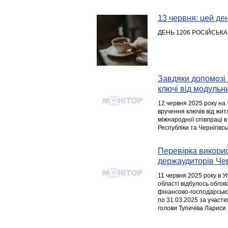
13 червня: цей день
ДЕНЬ 1206 РОСІЙСЬКА
Завдяки допомозі 
ключі від модульни
12 червня 2025 року на 
вручення ключів від жи
міжнародної співпраці в
Республіки та Чернігівс
Перевірка використ
держаудиторів Че
11 червня 2025 року в У
області відбулось обгов
фінансово-господарської
по 31.03.2025 за участ
голови Тупичіва Лариси 