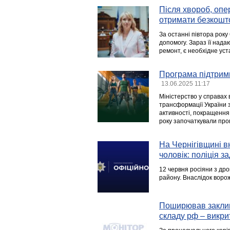
Після хвороб, опер
отримати безкошт
За останні півтора року
допомогу. Зараз її над
ремонт, є необхідне уст
Програма підтримк
13.06.2025 11:17
Міністерство у справах 
трансформації України з
активності, покращення 
року започаткували про
На Чернігівщині в
чоловік: поліція 
12 червня росіяни з др
району. Внаслідок ворож
Поширював заклик
складу рф – викр