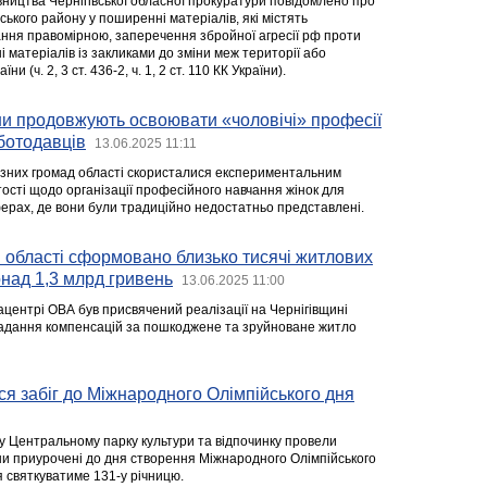
вництва Чернігівської обласної прокуратури повідомлено про
ського району у поширенні матеріалів, які містять
ння правомірною, заперечення збройної агресії рф проти
 матеріалів із закликами до зміни меж території або
и (ч. 2, 3 ст. 436-2, ч. 1, 2 ст. 110 КК України).
ни продовжують освоювати «чоловічі» професії
ботодавців
13.06.2025 11:11
різних громад області скористалися експериментальним
ості щодо організації професійного навчання жінок для
рах, де вони були традиційно недостатньо представлені.
 області сформовано близько тисячі житлових
онад 1,3 млрд гривень
13.06.2025 11:00
ацентрі ОВА був присвячений реалізації на Чернігівщині
надання компенсацій за пошкоджене та зруйноване житло
вся забіг до Міжнародного Олімпійського дня
му Центральному парку культури та відпочинку провели
ни приурочені до дня створення Міжнародного Олімпійського
я святкуватиме 131-у річницю.