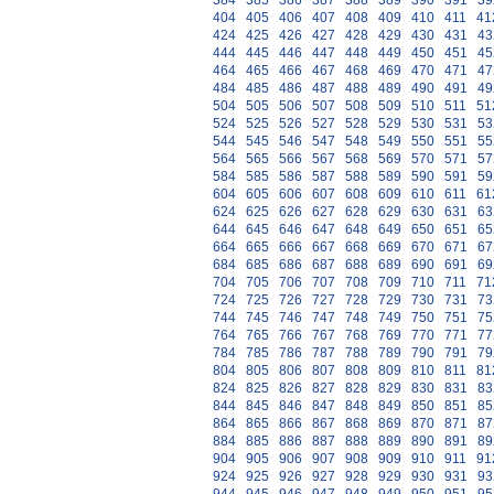
384
385
386
387
388
389
390
391
39
404
405
406
407
408
409
410
411
41
424
425
426
427
428
429
430
431
43
444
445
446
447
448
449
450
451
45
464
465
466
467
468
469
470
471
47
484
485
486
487
488
489
490
491
49
504
505
506
507
508
509
510
511
51
524
525
526
527
528
529
530
531
53
544
545
546
547
548
549
550
551
55
564
565
566
567
568
569
570
571
57
584
585
586
587
588
589
590
591
59
604
605
606
607
608
609
610
611
61
624
625
626
627
628
629
630
631
63
644
645
646
647
648
649
650
651
65
664
665
666
667
668
669
670
671
67
684
685
686
687
688
689
690
691
69
704
705
706
707
708
709
710
711
71
724
725
726
727
728
729
730
731
73
744
745
746
747
748
749
750
751
75
764
765
766
767
768
769
770
771
77
784
785
786
787
788
789
790
791
79
804
805
806
807
808
809
810
811
81
824
825
826
827
828
829
830
831
83
844
845
846
847
848
849
850
851
85
864
865
866
867
868
869
870
871
87
884
885
886
887
888
889
890
891
89
904
905
906
907
908
909
910
911
91
924
925
926
927
928
929
930
931
93