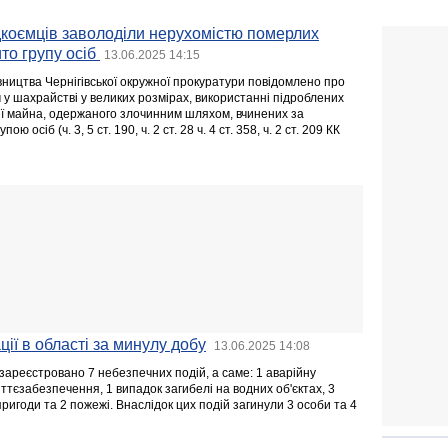
дкоємців заволоділи нерухомістю померлих
ито групу осіб
13.06.2025 14:15
вництва Чернігівської окружної прокуратури повідомлено про
 у шахрайстві у великих розмірах, використанні підроблених
ції майна, одержаного злочинним шляхом, вчинених за
 осіб (ч. 3, 5 ст. 190, ч. 2 ст. 28 ч. 4 ст. 358, ч. 2 ст. 209 КК
ії в області за минулу добу
13.06.2025 14:08
зареєстровано 7 небезпечних подій, а саме: 1 аварійну
тєзабезпечення, 1 випадок загибелі на водних об'єктах, 3
игоди та 2 пожежі. Внаслідок цих подій загинули 3 особи та 4