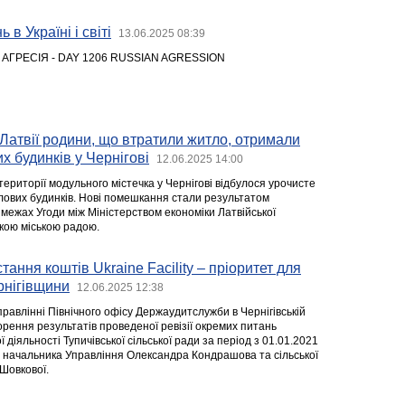
 в Україні і світі
13.06.2025 08:39
 АГРЕСІЯ - DAY 1206 RUSSIAN AGRESSION
Латвії родини, що втратили житло, отримали
х будинків у Чернігові
12.06.2025 14:00
території модульного містечка у Чернігові відбулося урочисте
тлових будинків. Нові помешкання стали результатом
 межах Угоди між Міністерством економіки Латвійської
ькою міською радою.
ання коштів Ukraine Facility – пріоритет для
рнігівщини
12.06.2025 12:38
правлінні Північного офісу Держаудитслужби в Чернігівській
орення результатів проведеної ревізії окремих питань
 діяльності Тупичівської сільської ради за період з 01.01.2021
ю начальника Управління Олександра Кондрашова та сільської
Шовкової.