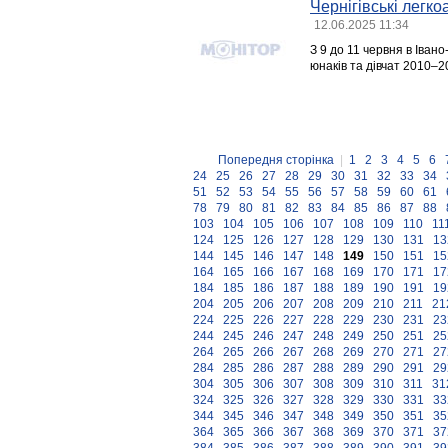
Чернігівські легк
12.06.2025 11:34
З 9 до 11 червня в Іван
юнаків та дівчат 2010–2
Попередня сторінка
|
1
2
3
4
5
6
24
25
26
27
28
29
30
31
32
33
34
51
52
53
54
55
56
57
58
59
60
61
78
79
80
81
82
83
84
85
86
87
88
103
104
105
106
107
108
109
110
11
124
125
126
127
128
129
130
131
13
144
145
146
147
148
149
150
151
15
164
165
166
167
168
169
170
171
17
184
185
186
187
188
189
190
191
19
204
205
206
207
208
209
210
211
21
224
225
226
227
228
229
230
231
23
244
245
246
247
248
249
250
251
25
264
265
266
267
268
269
270
271
27
284
285
286
287
288
289
290
291
29
304
305
306
307
308
309
310
311
31
324
325
326
327
328
329
330
331
33
344
345
346
347
348
349
350
351
35
364
365
366
367
368
369
370
371
37