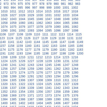
2
953
954
955
956
957
958
959
960
961
962
963
2
973
974
975
976
977
978
979
980
981
982
983
2
993
994
995
996
997
998
999
1000
1001
1002
1010
1011
1012
1013
1014
1015
1016
1017
1018
1026
1027
1028
1029
1030
1031
1032
1033
1034
1042
1043
1044
1045
1046
1047
1048
1049
1050
1058
1059
1060
1061
1062
1063
1064
1065
1066
1074
1075
1076
1077
1078
1079
1080
1081
1082
1090
1091
1092
1093
1094
1095
1096
1097
1098
1106
1107
1108
1109
1110
1111
1112
1113
1114
1115
123
1124
1125
1126
1127
1128
1129
1130
1131
1132
1140
1141
1142
1143
1144
1145
1146
1147
1148
1149
1157
1158
1159
1160
1161
1162
1163
1164
1165
1166
1174
1175
1176
1177
1178
1179
1180
1181
1182
1183
1191
1192
1193
1194
1195
1196
1197
1198
1199
1200
1208
1209
1210
1211
1212
1213
1214
1215
1216
1224
1225
1226
1227
1228
1229
1230
1231
1232
1240
1241
1242
1243
1244
1245
1246
1247
1248
1256
1257
1258
1259
1260
1261
1262
1263
1264
1272
1273
1274
1275
1276
1277
1278
1279
1280
1288
1289
1290
1291
1292
1293
1294
1295
1296
1304
1305
1306
1307
1308
1309
1310
1311
1312
1320
1321
1322
1323
1324
1325
1326
1327
1328
1336
1337
1338
1339
1340
1341
1342
1343
1344
1352
1353
1354
1355
1356
1357
1358
1359
1360
1368
1369
1370
1371
1372
1373
1374
1375
1376
1384
1385
1386
1387
1388
1389
1390
1391
1392
1400
1401
1402
1403
1404
1405
1406
1407
1408