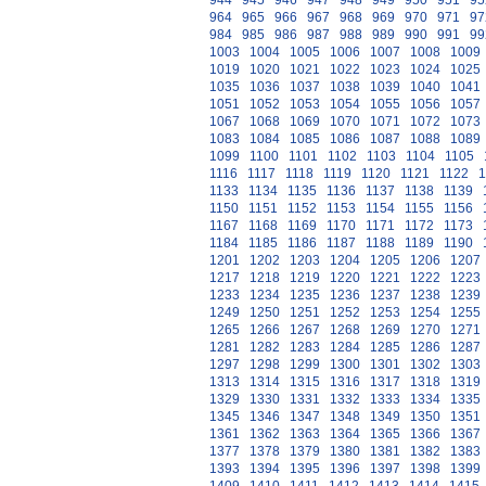
944
945
946
947
948
949
950
951
95
964
965
966
967
968
969
970
971
97
984
985
986
987
988
989
990
991
99
1003
1004
1005
1006
1007
1008
1009
1019
1020
1021
1022
1023
1024
1025
1035
1036
1037
1038
1039
1040
1041
1051
1052
1053
1054
1055
1056
1057
1067
1068
1069
1070
1071
1072
1073
1083
1084
1085
1086
1087
1088
1089
1099
1100
1101
1102
1103
1104
1105
1116
1117
1118
1119
1120
1121
1122
1
1133
1134
1135
1136
1137
1138
1139
1150
1151
1152
1153
1154
1155
1156
1167
1168
1169
1170
1171
1172
1173
1184
1185
1186
1187
1188
1189
1190
1201
1202
1203
1204
1205
1206
1207
1217
1218
1219
1220
1221
1222
1223
1233
1234
1235
1236
1237
1238
1239
1249
1250
1251
1252
1253
1254
1255
1265
1266
1267
1268
1269
1270
1271
1281
1282
1283
1284
1285
1286
1287
1297
1298
1299
1300
1301
1302
1303
1313
1314
1315
1316
1317
1318
1319
1329
1330
1331
1332
1333
1334
1335
1345
1346
1347
1348
1349
1350
1351
1361
1362
1363
1364
1365
1366
1367
1377
1378
1379
1380
1381
1382
1383
1393
1394
1395
1396
1397
1398
1399