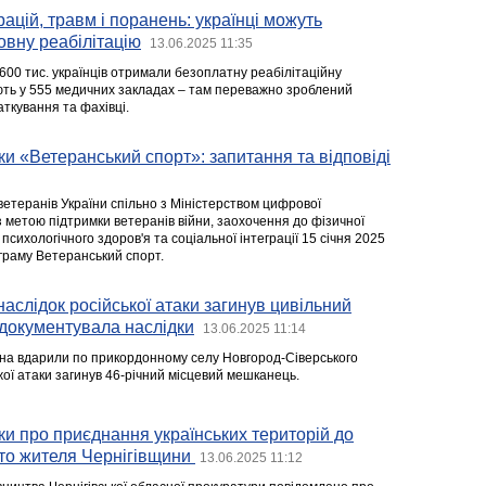
ацій, травм і поранень: українці можуть
овну реабілітацію
13.06.2025 11:35
 600 тис. українців отримали безоплатну реабілітаційну
ають у 555 медичних закладах – там переважно зроблений
аткування та фахівці.
и «Ветеранський спорт»: запитання та відповіді
ветеранів України спільно з Міністерством цифрової
 метою підтримки ветеранів війни, заохочення до фізичної
психологічного здоров'я та соціальної інтеграції 15 січня 2025
граму Ветеранський спорт.
наслідок російської атаки загинув цивільний
задокументувала наслідки
13.06.2025 11:14
она вдарили по прикордонному селу Новгород-Сіверського
ої атаки загинув 46-річний місцевий мешканець.
и про приєднання українських територій до
ито жителя Чернігівщини
13.06.2025 11:12