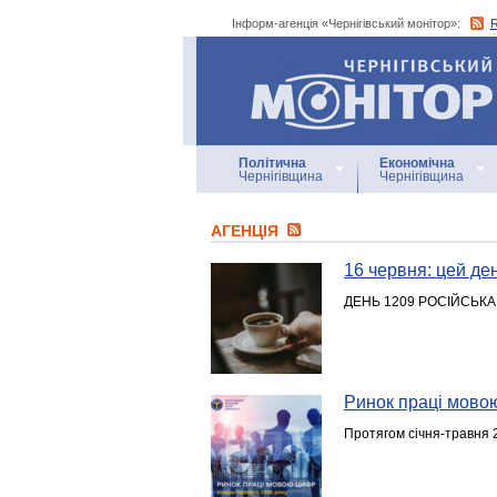
Інформ-агенція «Чернігівський монітор»:
Інформ-агенція
«Чернігівський монітор»
Політична
Економічна
Чернігівщина
Чернігівщина
АГЕНЦIЯ
16 червня: цей день
ДЕНЬ 1209 РОСІЙСЬКА
Ринок праці мово
Протягом січня-травня 2