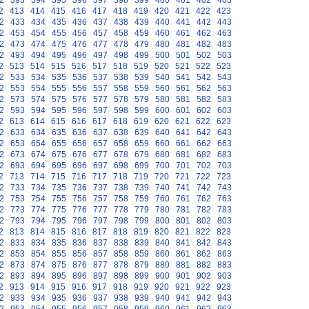
2
393
394
395
396
397
398
399
400
401
402
403
2
413
414
415
416
417
418
419
420
421
422
423
2
433
434
435
436
437
438
439
440
441
442
443
2
453
454
455
456
457
458
459
460
461
462
463
2
473
474
475
476
477
478
479
480
481
482
483
2
493
494
495
496
497
498
499
500
501
502
503
2
513
514
515
516
517
518
519
520
521
522
523
2
533
534
535
536
537
538
539
540
541
542
543
2
553
554
555
556
557
558
559
560
561
562
563
2
573
574
575
576
577
578
579
580
581
582
583
2
593
594
595
596
597
598
599
600
601
602
603
2
613
614
615
616
617
618
619
620
621
622
623
2
633
634
635
636
637
638
639
640
641
642
643
2
653
654
655
656
657
658
659
660
661
662
663
2
673
674
675
676
677
678
679
680
681
682
683
2
693
694
695
696
697
698
699
700
701
702
703
2
713
714
715
716
717
718
719
720
721
722
723
2
733
734
735
736
737
738
739
740
741
742
743
2
753
754
755
756
757
758
759
760
761
762
763
2
773
774
775
776
777
778
779
780
781
782
783
2
793
794
795
796
797
798
799
800
801
802
803
2
813
814
815
816
817
818
819
820
821
822
823
2
833
834
835
836
837
838
839
840
841
842
843
2
853
854
855
856
857
858
859
860
861
862
863
2
873
874
875
876
877
878
879
880
881
882
883
2
893
894
895
896
897
898
899
900
901
902
903
2
913
914
915
916
917
918
919
920
921
922
923
2
933
934
935
936
937
938
939
940
941
942
943