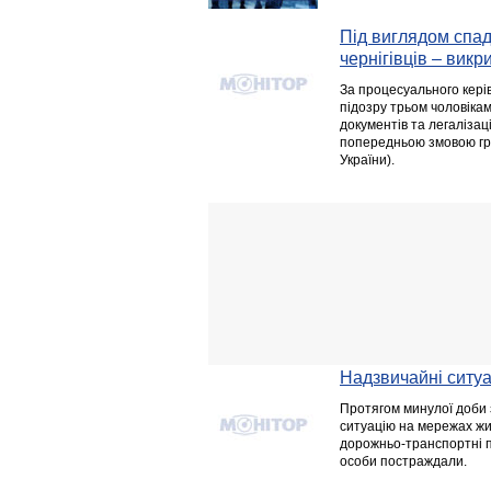
Під виглядом спа
чернігівців – викр
За процесуального кері
підозру трьом чоловікам
документів та легаліза
попередньою змовою групою
України).
Надзвичайні ситуац
Протягом минулої доби 
ситуацію на мережах жит
дорожньо-транспортні пр
особи постраждали.