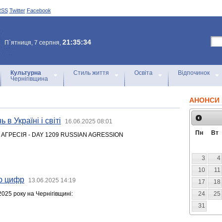
RSS
Twitter
Facebook
21:35:34
П`ятниця, 7 серпня,
Культурна
Стиль життя
Освіта
Відпочинок
Чернігівщина
АНОНСИ 
 в Україні і світі
16.06.2025 08:01
Пн
Вт
 АГРЕСІЯ - DAY 1209 RUSSIAN AGRESSION
3
4
10
11
ю цифр
13.06.2025 14:19
17
18
025 року на Чернігівщині:
24
25
31