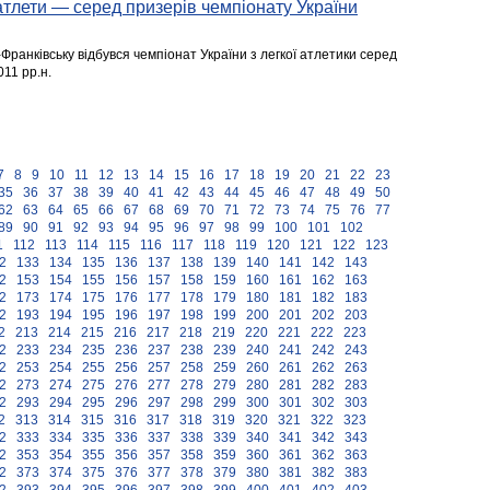
оатлети — серед призерів чемпіонату України
о-Франківську відбувся чемпіонат України з легкої атлетики серед
011 рр.н.
7
8
9
10
11
12
13
14
15
16
17
18
19
20
21
22
23
35
36
37
38
39
40
41
42
43
44
45
46
47
48
49
50
62
63
64
65
66
67
68
69
70
71
72
73
74
75
76
77
89
90
91
92
93
94
95
96
97
98
99
100
101
102
1
112
113
114
115
116
117
118
119
120
121
122
123
2
133
134
135
136
137
138
139
140
141
142
143
2
153
154
155
156
157
158
159
160
161
162
163
2
173
174
175
176
177
178
179
180
181
182
183
2
193
194
195
196
197
198
199
200
201
202
203
2
213
214
215
216
217
218
219
220
221
222
223
2
233
234
235
236
237
238
239
240
241
242
243
2
253
254
255
256
257
258
259
260
261
262
263
2
273
274
275
276
277
278
279
280
281
282
283
2
293
294
295
296
297
298
299
300
301
302
303
2
313
314
315
316
317
318
319
320
321
322
323
2
333
334
335
336
337
338
339
340
341
342
343
2
353
354
355
356
357
358
359
360
361
362
363
2
373
374
375
376
377
378
379
380
381
382
383