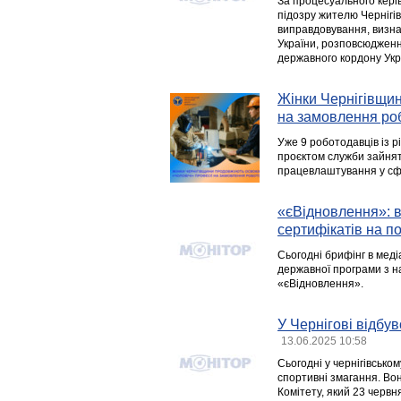
За процесуального кері
підозру жителю Чернігів
виправдовування, визна
України, розповсюдженні
державного кордону Україн
Жінки Чернігівщи
на замовлення ро
Уже 9 роботодавців із 
проєктом служби зайнят
працевлаштування у сфе
«єВідновлення»: в
сертифікатів на п
Сьогодні брифінг в меді
державної програми з 
«єВідновлення».
У Чернігові відбу
13.06.2025 10:58
Сьогодні у чернігівсько
спортивні змагання. Во
Комітету, який 23 червн