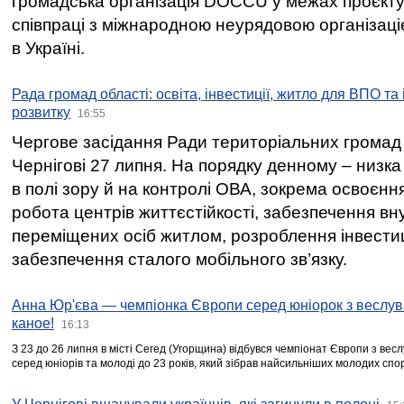
громадська організація DOCCU у межах проєкту 
співпраці з міжнародною неурядовою організаціє
в Україні.
Рада громад області: освіта, інвестиції, житло для ВПО та
розвитку
16:55
Чергове засідання Ради територіальних громад 
Чернігові 27 липня. На порядку денному – низка
в полі зору й на контролі ОВА, зокрема освоєння
робота центрів життєстійкості, забезпечення вн
переміщених осіб житлом, розроблення інвестиц
забезпечення сталого мобільного зв’язку.
Анна Юр'єва — чемпіонка Європи серед юніорок з веслув
каное!
16:13
З 23 до 26 липня в місті Сегед (Угорщина) відбувся чемпіонат Європи з вес
серед юніорів та молоді до 23 років, який зібрав найсильніших молодих спо