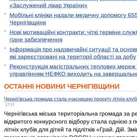
«Заслужений лікар України»
Мобільні клініки надали медичну допомогу 65
Чернігівщини
Нові мотиваційні контракти: чіткі терміни служ
гідне забезпечення
Інформація про надзвичайні ситуації та основн
які зареєстровані на території області за добу
Реконструкція магістральних теплових мереж у
управлінням НЕФКО виходить на завершальн
ОСТАННІ НОВИНИ ЧЕРНІГІВЩИНИ
Чернігівська громада стала учасницею проєкту літніх клуб
17:17
Чернігівська міська територіальна громада за 
відкритого конкурсного відбору стала однією з
літніх клубів для дітей та підлітків «Грай. Дій. З