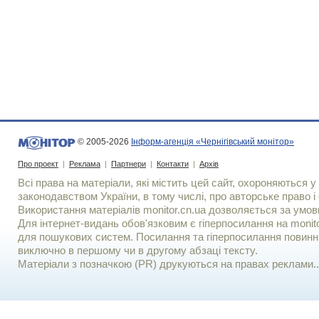
© 2005-2026
Інформ-агенція «Чернігівський монітор»
Про проект
|
Реклама
|
Партнери
|
Контакти
|
Архів
Всі права на матеріали, які містить цей сайт, охороняються у 
законодавством України, в тому числі, про авторське право і 
Використання матерiалiв monitor.cn.ua дозволяється за умов
Для iнтернет-видань обов'язковим є гiперпосилання на monito
для пошукових систем. Посилання та гіперпосилання повинні
виключно в першому чи в другому абзаці тексту.
Матеріали з позначкою (PR) друкуються на правах реклами..