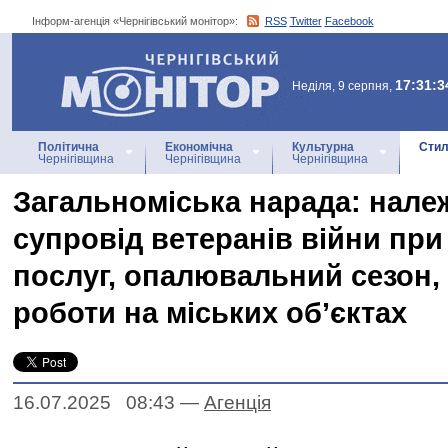
Інформ-агенція «Чернігівський монітор»:
RSS
Twitter
Facebook
Інформ-агенція
«Чернігівський монітор»
17:31:3
Неділя, 9 серпня,
Політична
Економічна
Культурна
Стил
Чернігівщина
Чернігівщина
Чернігівщина
Загальноміська нарада: нале
супровід ветеранів війни при
послуг, опалювальний сезон,
роботи на міських об’єктах
16.07.2025 08:43
—
Агенцiя