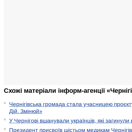
Схожі матеріали інформ-агенції «Черніг
Чернігівська громада стала учасницею проєкту 
Дій. Змінюй»
У Чернігові вшанували українців, які загинули 
Президент присвоїв шістьом медикам Чернігі