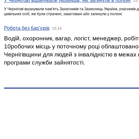
У Чернігові вшанували українців, які загинули в полоні
15:
У Чернігові вшанували пам’ять Захисників та Захисниць України, учасників
цивільних осіб, які були страчені, закатовані або загинули у полоні.
Робота без бар’єрів
15:14
Водій, охоронник, вагар, логіст, менеджер, робі
10робочих місць у поточному році облаштован
Чернігівщини для людей з інвалідністю в межах
програми служби зайнятості.