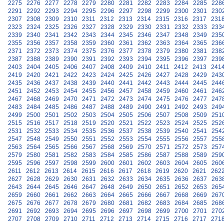
2275
2276
2277
2278
2279
2280
2281
2282
2283
2284
2285
228
2291
2292
2293
2294
2295
2296
2297
2298
2299
2300
2301
230
2307
2308
2309
2310
2311
2312
2313
2314
2315
2316
2317
231
2323
2324
2325
2326
2327
2328
2329
2330
2331
2332
2333
233
2339
2340
2341
2342
2343
2344
2345
2346
2347
2348
2349
235
2355
2356
2357
2358
2359
2360
2361
2362
2363
2364
2365
236
2371
2372
2373
2374
2375
2376
2377
2378
2379
2380
2381
238
2387
2388
2389
2390
2391
2392
2393
2394
2395
2396
2397
239
2403
2404
2405
2406
2407
2408
2409
2410
2411
2412
2413
241
2419
2420
2421
2422
2423
2424
2425
2426
2427
2428
2429
243
2435
2436
2437
2438
2439
2440
2441
2442
2443
2444
2445
244
2451
2452
2453
2454
2455
2456
2457
2458
2459
2460
2461
246
2467
2468
2469
2470
2471
2472
2473
2474
2475
2476
2477
247
2483
2484
2485
2486
2487
2488
2489
2490
2491
2492
2493
249
2499
2500
2501
2502
2503
2504
2505
2506
2507
2508
2509
251
2515
2516
2517
2518
2519
2520
2521
2522
2523
2524
2525
252
2531
2532
2533
2534
2535
2536
2537
2538
2539
2540
2541
254
2547
2548
2549
2550
2551
2552
2553
2554
2555
2556
2557
255
2563
2564
2565
2566
2567
2568
2569
2570
2571
2572
2573
257
2579
2580
2581
2582
2583
2584
2585
2586
2587
2588
2589
259
2595
2596
2597
2598
2599
2600
2601
2602
2603
2604
2605
260
2611
2612
2613
2614
2615
2616
2617
2618
2619
2620
2621
262
2627
2628
2629
2630
2631
2632
2633
2634
2635
2636
2637
263
2643
2644
2645
2646
2647
2648
2649
2650
2651
2652
2653
265
2659
2660
2661
2662
2663
2664
2665
2666
2667
2668
2669
267
2675
2676
2677
2678
2679
2680
2681
2682
2683
2684
2685
268
2691
2692
2693
2694
2695
2696
2697
2698
2699
2700
2701
270
2707
2708
2709
2710
2711
2712
2713
2714
2715
2716
2717
271