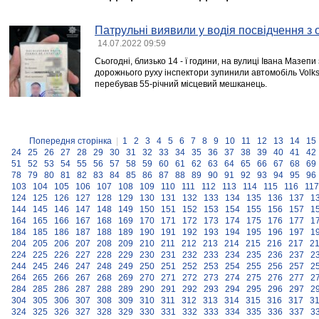
Патрульні виявили у водія посвідчення з 
14.07.2022 09:59
Сьогодні, близько 14 - ї години, на вулиці Івана Мазе
дорожнього руху інспектори зупинили автомобіль Volk
перебував 55-річний місцевий мешканець.
Попередня сторінка
|
1
2
3
4
5
6
7
8
9
10
11
12
13
14
15
24
25
26
27
28
29
30
31
32
33
34
35
36
37
38
39
40
41
42
51
52
53
54
55
56
57
58
59
60
61
62
63
64
65
66
67
68
69
78
79
80
81
82
83
84
85
86
87
88
89
90
91
92
93
94
95
96
103
104
105
106
107
108
109
110
111
112
113
114
115
116
117
124
125
126
127
128
129
130
131
132
133
134
135
136
137
1
144
145
146
147
148
149
150
151
152
153
154
155
156
157
1
164
165
166
167
168
169
170
171
172
173
174
175
176
177
1
184
185
186
187
188
189
190
191
192
193
194
195
196
197
1
204
205
206
207
208
209
210
211
212
213
214
215
216
217
2
224
225
226
227
228
229
230
231
232
233
234
235
236
237
2
244
245
246
247
248
249
250
251
252
253
254
255
256
257
2
264
265
266
267
268
269
270
271
272
273
274
275
276
277
2
284
285
286
287
288
289
290
291
292
293
294
295
296
297
2
304
305
306
307
308
309
310
311
312
313
314
315
316
317
3
324
325
326
327
328
329
330
331
332
333
334
335
336
337
3