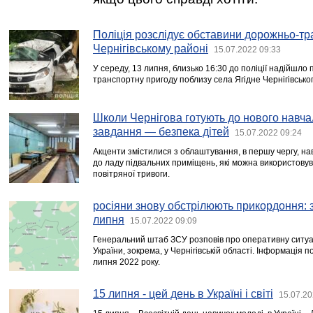
Поліція розслідує обставини дорожньо-тр
Чернігівському районі
15.07.2022 09:33
У середу, 13 липня, близько 16:30 до поліції надійшл
транспортну пригоду поблизу села Ягідне Чернігівсько
Школи Чернігова готують до нового навча
завдання — безпека дітей
15.07.2022 09:24
Акценти змістилися з облаштування, в першу чергу, на
до ладу підвальних приміщень, які можна використовува
повітряної тривоги.
росіяни знову обстрілюють прикордоння: 
липня
15.07.2022 09:09
Генеральний штаб ЗСУ розповів про оперативну ситуац
України, зокрема, у Чернігівській області. Інформація 
липня 2022 року.
15 липня - цей день в Україні і світі
15.07.20