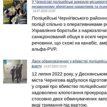
У Чернігові поліцейські викрили місцевог
незаконному зберіганні наркотиків та пс
14.07.2022 10:47
Поліцейські Чернігівського районн
поліції спільно з оперативниками 
Управління боротьби з наркозлочи
санкціонований обшук в оселі черн
речовини, що схожі на канабіс, ам
альфа-PVP.
Двох обвинувачених у вбивстві поліцейськ
варту
14.07.2022 10:03
12 липня 2022 року, у Деснянсько
міста Чернігова відбулося підгото
у справі про вбивство поліцейськог
задоволено клопотання прокурор
стосовно двох обвинувачених запо
виді тримання під вартою.