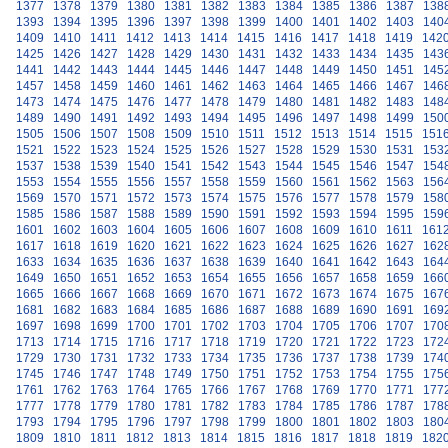
1377
1378
1379
1380
1381
1382
1383
1384
1385
1386
1387
138
1393
1394
1395
1396
1397
1398
1399
1400
1401
1402
1403
140
1409
1410
1411
1412
1413
1414
1415
1416
1417
1418
1419
142
1425
1426
1427
1428
1429
1430
1431
1432
1433
1434
1435
143
1441
1442
1443
1444
1445
1446
1447
1448
1449
1450
1451
145
1457
1458
1459
1460
1461
1462
1463
1464
1465
1466
1467
146
1473
1474
1475
1476
1477
1478
1479
1480
1481
1482
1483
148
1489
1490
1491
1492
1493
1494
1495
1496
1497
1498
1499
150
1505
1506
1507
1508
1509
1510
1511
1512
1513
1514
1515
151
1521
1522
1523
1524
1525
1526
1527
1528
1529
1530
1531
153
1537
1538
1539
1540
1541
1542
1543
1544
1545
1546
1547
154
1553
1554
1555
1556
1557
1558
1559
1560
1561
1562
1563
156
1569
1570
1571
1572
1573
1574
1575
1576
1577
1578
1579
158
1585
1586
1587
1588
1589
1590
1591
1592
1593
1594
1595
159
1601
1602
1603
1604
1605
1606
1607
1608
1609
1610
1611
161
1617
1618
1619
1620
1621
1622
1623
1624
1625
1626
1627
162
1633
1634
1635
1636
1637
1638
1639
1640
1641
1642
1643
164
1649
1650
1651
1652
1653
1654
1655
1656
1657
1658
1659
166
1665
1666
1667
1668
1669
1670
1671
1672
1673
1674
1675
167
1681
1682
1683
1684
1685
1686
1687
1688
1689
1690
1691
169
1697
1698
1699
1700
1701
1702
1703
1704
1705
1706
1707
170
1713
1714
1715
1716
1717
1718
1719
1720
1721
1722
1723
172
1729
1730
1731
1732
1733
1734
1735
1736
1737
1738
1739
174
1745
1746
1747
1748
1749
1750
1751
1752
1753
1754
1755
175
1761
1762
1763
1764
1765
1766
1767
1768
1769
1770
1771
177
1777
1778
1779
1780
1781
1782
1783
1784
1785
1786
1787
178
1793
1794
1795
1796
1797
1798
1799
1800
1801
1802
1803
180
1809
1810
1811
1812
1813
1814
1815
1816
1817
1818
1819
182