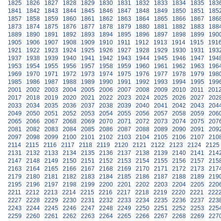
1825
1826
1827
1828
1829
1830
1831
1832
1833
1834
1835
183
1841
1842
1843
1844
1845
1846
1847
1848
1849
1850
1851
185
1857
1858
1859
1860
1861
1862
1863
1864
1865
1866
1867
186
1873
1874
1875
1876
1877
1878
1879
1880
1881
1882
1883
188
1889
1890
1891
1892
1893
1894
1895
1896
1897
1898
1899
190
1905
1906
1907
1908
1909
1910
1911
1912
1913
1914
1915
191
1921
1922
1923
1924
1925
1926
1927
1928
1929
1930
1931
193
1937
1938
1939
1940
1941
1942
1943
1944
1945
1946
1947
194
1953
1954
1955
1956
1957
1958
1959
1960
1961
1962
1963
196
1969
1970
1971
1972
1973
1974
1975
1976
1977
1978
1979
198
1985
1986
1987
1988
1989
1990
1991
1992
1993
1994
1995
199
2001
2002
2003
2004
2005
2006
2007
2008
2009
2010
2011
201
2017
2018
2019
2020
2021
2022
2023
2024
2025
2026
2027
202
2033
2034
2035
2036
2037
2038
2039
2040
2041
2042
2043
204
2049
2050
2051
2052
2053
2054
2055
2056
2057
2058
2059
206
2065
2066
2067
2068
2069
2070
2071
2072
2073
2074
2075
207
2081
2082
2083
2084
2085
2086
2087
2088
2089
2090
2091
209
2097
2098
2099
2100
2101
2102
2103
2104
2105
2106
2107
210
2114
2115
2116
2117
2118
2119
2120
2121
2122
2123
2124
2125
2131
2132
2133
2134
2135
2136
2137
2138
2139
2140
2141
214
2147
2148
2149
2150
2151
2152
2153
2154
2155
2156
2157
215
2163
2164
2165
2166
2167
2168
2169
2170
2171
2172
2173
217
2179
2180
2181
2182
2183
2184
2185
2186
2187
2188
2189
219
2195
2196
2197
2198
2199
2200
2201
2202
2203
2204
2205
220
2211
2212
2213
2214
2215
2216
2217
2218
2219
2220
2221
222
2227
2228
2229
2230
2231
2232
2233
2234
2235
2236
2237
223
2243
2244
2245
2246
2247
2248
2249
2250
2251
2252
2253
225
2259
2260
2261
2262
2263
2264
2265
2266
2267
2268
2269
227