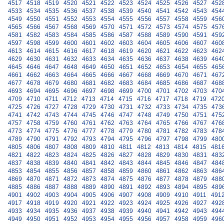
4517
4518
4519
4520
4521
4522
4523
4524
4525
4526
4527
452
4533
4534
4535
4536
4537
4538
4539
4540
4541
4542
4543
454
4549
4550
4551
4552
4553
4554
4555
4556
4557
4558
4559
456
4565
4566
4567
4568
4569
4570
4571
4572
4573
4574
4575
457
4581
4582
4583
4584
4585
4586
4587
4588
4589
4590
4591
459
4597
4598
4599
4600
4601
4602
4603
4604
4605
4606
4607
460
4613
4614
4615
4616
4617
4618
4619
4620
4621
4622
4623
462
4629
4630
4631
4632
4633
4634
4635
4636
4637
4638
4639
464
4645
4646
4647
4648
4649
4650
4651
4652
4653
4654
4655
465
4661
4662
4663
4664
4665
4666
4667
4668
4669
4670
4671
467
4677
4678
4679
4680
4681
4682
4683
4684
4685
4686
4687
468
4693
4694
4695
4696
4697
4698
4699
4700
4701
4702
4703
470
4709
4710
4711
4712
4713
4714
4715
4716
4717
4718
4719
472
4725
4726
4727
4728
4729
4730
4731
4732
4733
4734
4735
473
4741
4742
4743
4744
4745
4746
4747
4748
4749
4750
4751
475
4757
4758
4759
4760
4761
4762
4763
4764
4765
4766
4767
476
4773
4774
4775
4776
4777
4778
4779
4780
4781
4782
4783
478
4789
4790
4791
4792
4793
4794
4795
4796
4797
4798
4799
480
4805
4806
4807
4808
4809
4810
4811
4812
4813
4814
4815
481
4821
4822
4823
4824
4825
4826
4827
4828
4829
4830
4831
483
4837
4838
4839
4840
4841
4842
4843
4844
4845
4846
4847
484
4853
4854
4855
4856
4857
4858
4859
4860
4861
4862
4863
486
4869
4870
4871
4872
4873
4874
4875
4876
4877
4878
4879
488
4885
4886
4887
4888
4889
4890
4891
4892
4893
4894
4895
489
4901
4902
4903
4904
4905
4906
4907
4908
4909
4910
4911
491
4917
4918
4919
4920
4921
4922
4923
4924
4925
4926
4927
492
4933
4934
4935
4936
4937
4938
4939
4940
4941
4942
4943
494
4949
4950
4951
4952
4953
4954
4955
4956
4957
4958
4959
496