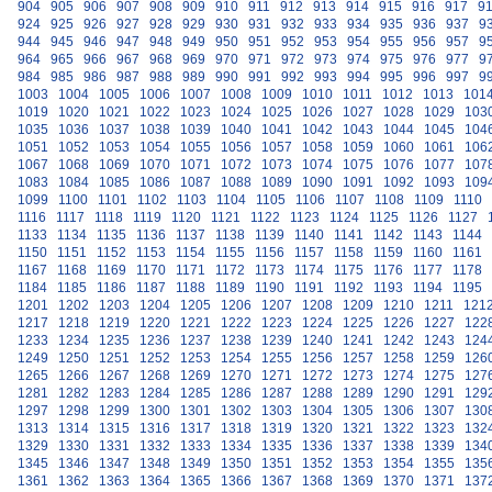
904
905
906
907
908
909
910
911
912
913
914
915
916
917
9
924
925
926
927
928
929
930
931
932
933
934
935
936
937
9
944
945
946
947
948
949
950
951
952
953
954
955
956
957
9
964
965
966
967
968
969
970
971
972
973
974
975
976
977
9
984
985
986
987
988
989
990
991
992
993
994
995
996
997
9
1003
1004
1005
1006
1007
1008
1009
1010
1011
1012
1013
101
1019
1020
1021
1022
1023
1024
1025
1026
1027
1028
1029
103
1035
1036
1037
1038
1039
1040
1041
1042
1043
1044
1045
104
1051
1052
1053
1054
1055
1056
1057
1058
1059
1060
1061
106
1067
1068
1069
1070
1071
1072
1073
1074
1075
1076
1077
107
1083
1084
1085
1086
1087
1088
1089
1090
1091
1092
1093
109
1099
1100
1101
1102
1103
1104
1105
1106
1107
1108
1109
1110
1116
1117
1118
1119
1120
1121
1122
1123
1124
1125
1126
1127
1133
1134
1135
1136
1137
1138
1139
1140
1141
1142
1143
1144
1150
1151
1152
1153
1154
1155
1156
1157
1158
1159
1160
1161
1167
1168
1169
1170
1171
1172
1173
1174
1175
1176
1177
1178
1184
1185
1186
1187
1188
1189
1190
1191
1192
1193
1194
1195
1201
1202
1203
1204
1205
1206
1207
1208
1209
1210
1211
121
1217
1218
1219
1220
1221
1222
1223
1224
1225
1226
1227
122
1233
1234
1235
1236
1237
1238
1239
1240
1241
1242
1243
124
1249
1250
1251
1252
1253
1254
1255
1256
1257
1258
1259
126
1265
1266
1267
1268
1269
1270
1271
1272
1273
1274
1275
127
1281
1282
1283
1284
1285
1286
1287
1288
1289
1290
1291
129
1297
1298
1299
1300
1301
1302
1303
1304
1305
1306
1307
130
1313
1314
1315
1316
1317
1318
1319
1320
1321
1322
1323
132
1329
1330
1331
1332
1333
1334
1335
1336
1337
1338
1339
134
1345
1346
1347
1348
1349
1350
1351
1352
1353
1354
1355
135
1361
1362
1363
1364
1365
1366
1367
1368
1369
1370
1371
137