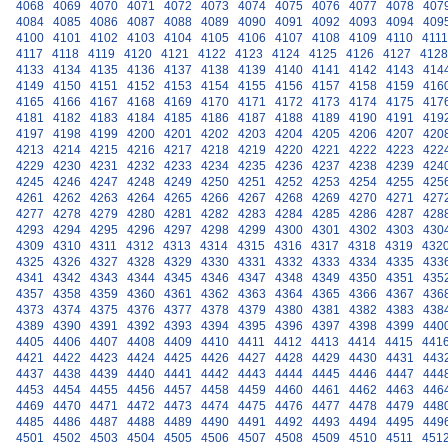
4068
4069
4070
4071
4072
4073
4074
4075
4076
4077
4078
407
4084
4085
4086
4087
4088
4089
4090
4091
4092
4093
4094
409
4100
4101
4102
4103
4104
4105
4106
4107
4108
4109
4110
4111
4117
4118
4119
4120
4121
4122
4123
4124
4125
4126
4127
4128
4133
4134
4135
4136
4137
4138
4139
4140
4141
4142
4143
414
4149
4150
4151
4152
4153
4154
4155
4156
4157
4158
4159
416
4165
4166
4167
4168
4169
4170
4171
4172
4173
4174
4175
417
4181
4182
4183
4184
4185
4186
4187
4188
4189
4190
4191
419
4197
4198
4199
4200
4201
4202
4203
4204
4205
4206
4207
420
4213
4214
4215
4216
4217
4218
4219
4220
4221
4222
4223
422
4229
4230
4231
4232
4233
4234
4235
4236
4237
4238
4239
424
4245
4246
4247
4248
4249
4250
4251
4252
4253
4254
4255
425
4261
4262
4263
4264
4265
4266
4267
4268
4269
4270
4271
427
4277
4278
4279
4280
4281
4282
4283
4284
4285
4286
4287
428
4293
4294
4295
4296
4297
4298
4299
4300
4301
4302
4303
430
4309
4310
4311
4312
4313
4314
4315
4316
4317
4318
4319
432
4325
4326
4327
4328
4329
4330
4331
4332
4333
4334
4335
433
4341
4342
4343
4344
4345
4346
4347
4348
4349
4350
4351
435
4357
4358
4359
4360
4361
4362
4363
4364
4365
4366
4367
436
4373
4374
4375
4376
4377
4378
4379
4380
4381
4382
4383
438
4389
4390
4391
4392
4393
4394
4395
4396
4397
4398
4399
440
4405
4406
4407
4408
4409
4410
4411
4412
4413
4414
4415
441
4421
4422
4423
4424
4425
4426
4427
4428
4429
4430
4431
443
4437
4438
4439
4440
4441
4442
4443
4444
4445
4446
4447
444
4453
4454
4455
4456
4457
4458
4459
4460
4461
4462
4463
446
4469
4470
4471
4472
4473
4474
4475
4476
4477
4478
4479
448
4485
4486
4487
4488
4489
4490
4491
4492
4493
4494
4495
449
4501
4502
4503
4504
4505
4506
4507
4508
4509
4510
4511
451