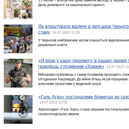
15 липня – Всесвітній день навичок молоді, в Україні –
День демократії та національної єдності.
Як влаштувати малечу в дитсадок Черніго
стану
14.07.2022 11:30
У Чернігові найближчим часом планується відновлення
дошкільної освіти.
«Я вірю у нашу перемогу, в наших людей т
гвардієць з позивним «Харків»
14.07.2022 11
Військовослужбовець з таким позивним проходить служб
об’єднання Нацгвардії. До війни більш як рік працював
власними проєктами у медичній галузі.
«Галс Агро» постачатиме біометан до га
14.07.2022 10:55
Агрохолдинг «Галс Агро» стане першим постачальнико
газорозподільних мереж.