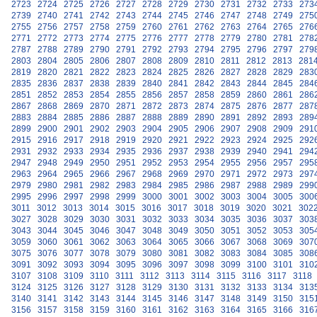
2723
2724
2725
2726
2727
2728
2729
2730
2731
2732
2733
273
2739
2740
2741
2742
2743
2744
2745
2746
2747
2748
2749
275
2755
2756
2757
2758
2759
2760
2761
2762
2763
2764
2765
276
2771
2772
2773
2774
2775
2776
2777
2778
2779
2780
2781
278
2787
2788
2789
2790
2791
2792
2793
2794
2795
2796
2797
279
2803
2804
2805
2806
2807
2808
2809
2810
2811
2812
2813
281
2819
2820
2821
2822
2823
2824
2825
2826
2827
2828
2829
283
2835
2836
2837
2838
2839
2840
2841
2842
2843
2844
2845
284
2851
2852
2853
2854
2855
2856
2857
2858
2859
2860
2861
286
2867
2868
2869
2870
2871
2872
2873
2874
2875
2876
2877
287
2883
2884
2885
2886
2887
2888
2889
2890
2891
2892
2893
289
2899
2900
2901
2902
2903
2904
2905
2906
2907
2908
2909
291
2915
2916
2917
2918
2919
2920
2921
2922
2923
2924
2925
292
2931
2932
2933
2934
2935
2936
2937
2938
2939
2940
2941
294
2947
2948
2949
2950
2951
2952
2953
2954
2955
2956
2957
295
2963
2964
2965
2966
2967
2968
2969
2970
2971
2972
2973
297
2979
2980
2981
2982
2983
2984
2985
2986
2987
2988
2989
299
2995
2996
2997
2998
2999
3000
3001
3002
3003
3004
3005
300
3011
3012
3013
3014
3015
3016
3017
3018
3019
3020
3021
302
3027
3028
3029
3030
3031
3032
3033
3034
3035
3036
3037
303
3043
3044
3045
3046
3047
3048
3049
3050
3051
3052
3053
305
3059
3060
3061
3062
3063
3064
3065
3066
3067
3068
3069
307
3075
3076
3077
3078
3079
3080
3081
3082
3083
3084
3085
308
3091
3092
3093
3094
3095
3096
3097
3098
3099
3100
3101
310
3107
3108
3109
3110
3111
3112
3113
3114
3115
3116
3117
3118
3124
3125
3126
3127
3128
3129
3130
3131
3132
3133
3134
313
3140
3141
3142
3143
3144
3145
3146
3147
3148
3149
3150
315
3156
3157
3158
3159
3160
3161
3162
3163
3164
3165
3166
316