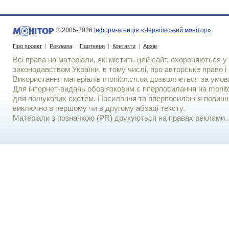
© 2005-2026
Інформ-агенція «Чернігівський монітор»
Про проект
|
Реклама
|
Партнери
|
Контакти
|
Архів
Всі права на матеріали, які містить цей сайт, охороняються у 
законодавством України, в тому числі, про авторське право і 
Використання матерiалiв monitor.cn.ua дозволяється за умов
Для iнтернет-видань обов'язковим є гiперпосилання на monito
для пошукових систем. Посилання та гіперпосилання повинні
виключно в першому чи в другому абзаці тексту.
Матеріали з позначкою (PR) друкуються на правах реклами..