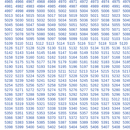
4965
4966
4967
4968
4969
4970
4971
4972
4973
4974
4975
497
4981
4982
4983
4984
4985
4986
4987
4988
4989
4990
4991
499
4997
4998
4999
5000
5001
5002
5003
5004
5005
5006
5007
500
5013
5014
5015
5016
5017
5018
5019
5020
5021
5022
5023
502
5029
5030
5031
5032
5033
5034
5035
5036
5037
5038
5039
504
5045
5046
5047
5048
5049
5050
5051
5052
5053
5054
5055
505
5061
5062
5063
5064
5065
5066
5067
5068
5069
5070
5071
507
5077
5078
5079
5080
5081
5082
5083
5084
5085
5086
5087
508
5093
5094
5095
5096
5097
5098
5099
5100
5101
5102
5103
510
5109
5110
5111
5112
5113
5114
5115
5116
5117
5118
5119
5120
5126
5127
5128
5129
5130
5131
5132
5133
5134
5135
5136
513
5142
5143
5144
5145
5146
5147
5148
5149
5150
5151
5152
515
5158
5159
5160
5161
5162
5163
5164
5165
5166
5167
5168
516
5174
5175
5176
5177
5178
5179
5180
5181
5182
5183
5184
518
5190
5191
5192
5193
5194
5195
5196
5197
5198
5199
5200
520
5206
5207
5208
5209
5210
5211
5212
5213
5214
5215
5216
521
5222
5223
5224
5225
5226
5227
5228
5229
5230
5231
5232
523
5238
5239
5240
5241
5242
5243
5244
5245
5246
5247
5248
524
5254
5255
5256
5257
5258
5259
5260
5261
5262
5263
5264
526
5270
5271
5272
5273
5274
5275
5276
5277
5278
5279
5280
528
5286
5287
5288
5289
5290
5291
5292
5293
5294
5295
5296
529
5302
5303
5304
5305
5306
5307
5308
5309
5310
5311
5312
531
5318
5319
5320
5321
5322
5323
5324
5325
5326
5327
5328
532
5334
5335
5336
5337
5338
5339
5340
5341
5342
5343
5344
534
5350
5351
5352
5353
5354
5355
5356
5357
5358
5359
5360
536
5366
5367
5368
5369
5370
5371
5372
5373
5374
5375
5376
537
5382
5383
5384
5385
5386
5387
5388
5389
5390
5391
5392
539
5398
5399
5400
5401
5402
5403
5404
5405
5406
5407
5408
540