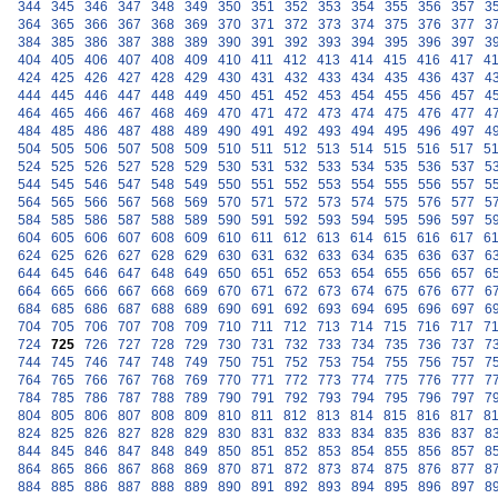
344
345
346
347
348
349
350
351
352
353
354
355
356
357
3
364
365
366
367
368
369
370
371
372
373
374
375
376
377
3
384
385
386
387
388
389
390
391
392
393
394
395
396
397
3
404
405
406
407
408
409
410
411
412
413
414
415
416
417
4
424
425
426
427
428
429
430
431
432
433
434
435
436
437
4
444
445
446
447
448
449
450
451
452
453
454
455
456
457
4
464
465
466
467
468
469
470
471
472
473
474
475
476
477
4
484
485
486
487
488
489
490
491
492
493
494
495
496
497
4
504
505
506
507
508
509
510
511
512
513
514
515
516
517
5
524
525
526
527
528
529
530
531
532
533
534
535
536
537
5
544
545
546
547
548
549
550
551
552
553
554
555
556
557
5
564
565
566
567
568
569
570
571
572
573
574
575
576
577
5
584
585
586
587
588
589
590
591
592
593
594
595
596
597
5
604
605
606
607
608
609
610
611
612
613
614
615
616
617
6
624
625
626
627
628
629
630
631
632
633
634
635
636
637
6
644
645
646
647
648
649
650
651
652
653
654
655
656
657
6
664
665
666
667
668
669
670
671
672
673
674
675
676
677
6
684
685
686
687
688
689
690
691
692
693
694
695
696
697
6
704
705
706
707
708
709
710
711
712
713
714
715
716
717
7
724
725
726
727
728
729
730
731
732
733
734
735
736
737
7
744
745
746
747
748
749
750
751
752
753
754
755
756
757
7
764
765
766
767
768
769
770
771
772
773
774
775
776
777
7
784
785
786
787
788
789
790
791
792
793
794
795
796
797
7
804
805
806
807
808
809
810
811
812
813
814
815
816
817
8
824
825
826
827
828
829
830
831
832
833
834
835
836
837
8
844
845
846
847
848
849
850
851
852
853
854
855
856
857
8
864
865
866
867
868
869
870
871
872
873
874
875
876
877
8
884
885
886
887
888
889
890
891
892
893
894
895
896
897
8