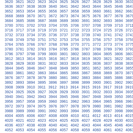
3620
3621
3622
3623
3624
3625
3626
3627
3628
3629
3630
363
3636
3637
3638
3639
3640
3641
3642
3643
3644
3645
3646
364
3652
3653
3654
3655
3656
3657
3658
3659
3660
3661
3662
366
3668
3669
3670
3671
3672
3673
3674
3675
3676
3677
3678
367
3684
3685
3686
3687
3688
3689
3690
3691
3692
3693
3694
369
3700
3701
3702
3703
3704
3705
3706
3707
3708
3709
3710
371
3716
3717
3718
3719
3720
3721
3722
3723
3724
3725
3726
372
3732
3733
3734
3735
3736
3737
3738
3739
3740
3741
3742
374
3748
3749
3750
3751
3752
3753
3754
3755
3756
3757
3758
375
3764
3765
3766
3767
3768
3769
3770
3771
3772
3773
3774
377
3780
3781
3782
3783
3784
3785
3786
3787
3788
3789
3790
379
3796
3797
3798
3799
3800
3801
3802
3803
3804
3805
3806
380
3812
3813
3814
3815
3816
3817
3818
3819
3820
3821
3822
382
3828
3829
3830
3831
3832
3833
3834
3835
3836
3837
3838
383
3844
3845
3846
3847
3848
3849
3850
3851
3852
3853
3854
385
3860
3861
3862
3863
3864
3865
3866
3867
3868
3869
3870
387
3876
3877
3878
3879
3880
3881
3882
3883
3884
3885
3886
388
3892
3893
3894
3895
3896
3897
3898
3899
3900
3901
3902
390
3908
3909
3910
3911
3912
3913
3914
3915
3916
3917
3918
391
3924
3925
3926
3927
3928
3929
3930
3931
3932
3933
3934
393
3940
3941
3942
3943
3944
3945
3946
3947
3948
3949
3950
395
3956
3957
3958
3959
3960
3961
3962
3963
3964
3965
3966
396
3972
3973
3974
3975
3976
3977
3978
3979
3980
3981
3982
398
3988
3989
3990
3991
3992
3993
3994
3995
3996
3997
3998
399
4004
4005
4006
4007
4008
4009
4010
4011
4012
4013
4014
401
4020
4021
4022
4023
4024
4025
4026
4027
4028
4029
4030
403
4036
4037
4038
4039
4040
4041
4042
4043
4044
4045
4046
404
4052
4053
4054
4055
4056
4057
4058
4059
4060
4061
4062
406