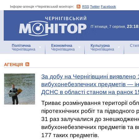
Інформ-агенція «Чернігівський монітор»:
RSS
Twitter
Facebook
Інформ-агенція
«Чернігівський монітор»
23:18
П`ятниця, 7 серпня,
Політична
Економічна
Культурна
Стил
Чернігівщина
Чернігівщина
Чернігівщина
АГЕНЦIЯ
За добу на Чернігівщині виявлено 
вибухонебезпечних предметів — ін
ДСНС в області станом на ранок 1
Триває розмінування території обл
піротехнічних робіт та підводног
31 раз залучалися до знешкоджен
вибухонебезпечних предметів та в
177 таких предметів.