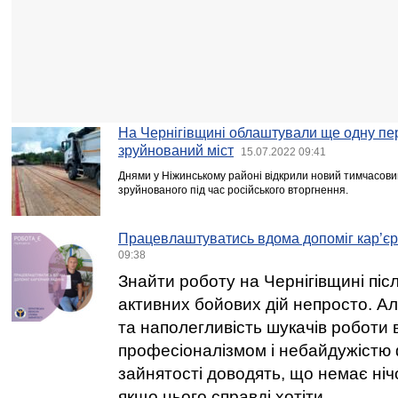
На Чернігівщині облаштували ще одну пе
зруйнований міст
15.07.2022 09:41
Днями у Ніжинському районі відкрили новий тимчасовий 
зруйнованого під час російського вторгнення.
Працевлаштуватись вдома допоміг кар’є
09:38
Знайти роботу на Чернігівщині пі
активних бойових дій непросто. А
та наполегливість шукачів роботи 
професіоналізмом і небайдужістю 
зайнятості доводять, що немає ні
якщо цього справді хотіти.