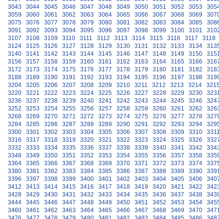
3043
3044
3045
3046
3047
3048
3049
3050
3051
3052
3053
305
3059
3060
3061
3062
3063
3064
3065
3066
3067
3068
3069
307
3075
3076
3077
3078
3079
3080
3081
3082
3083
3084
3085
308
3091
3092
3093
3094
3095
3096
3097
3098
3099
3100
3101
310
3107
3108
3109
3110
3111
3112
3113
3114
3115
3116
3117
3118
3124
3125
3126
3127
3128
3129
3130
3131
3132
3133
3134
313
3140
3141
3142
3143
3144
3145
3146
3147
3148
3149
3150
315
3156
3157
3158
3159
3160
3161
3162
3163
3164
3165
3166
316
3172
3173
3174
3175
3176
3177
3178
3179
3180
3181
3182
318
3188
3189
3190
3191
3192
3193
3194
3195
3196
3197
3198
319
3204
3205
3206
3207
3208
3209
3210
3211
3212
3213
3214
321
3220
3221
3222
3223
3224
3225
3226
3227
3228
3229
3230
323
3236
3237
3238
3239
3240
3241
3242
3243
3244
3245
3246
324
3252
3253
3254
3255
3256
3257
3258
3259
3260
3261
3262
326
3268
3269
3270
3271
3272
3273
3274
3275
3276
3277
3278
327
3284
3285
3286
3287
3288
3289
3290
3291
3292
3293
3294
329
3300
3301
3302
3303
3304
3305
3306
3307
3308
3309
3310
331
3316
3317
3318
3319
3320
3321
3322
3323
3324
3325
3326
332
3332
3333
3334
3335
3336
3337
3338
3339
3340
3341
3342
334
3348
3349
3350
3351
3352
3353
3354
3355
3356
3357
3358
335
3364
3365
3366
3367
3368
3369
3370
3371
3372
3373
3374
337
3380
3381
3382
3383
3384
3385
3386
3387
3388
3389
3390
339
3396
3397
3398
3399
3400
3401
3402
3403
3404
3405
3406
340
3412
3413
3414
3415
3416
3417
3418
3419
3420
3421
3422
342
3428
3429
3430
3431
3432
3433
3434
3435
3436
3437
3438
343
3444
3445
3446
3447
3448
3449
3450
3451
3452
3453
3454
345
3460
3461
3462
3463
3464
3465
3466
3467
3468
3469
3470
347
3476
3477
3478
3479
3480
3481
3482
3483
3484
3485
3486
348