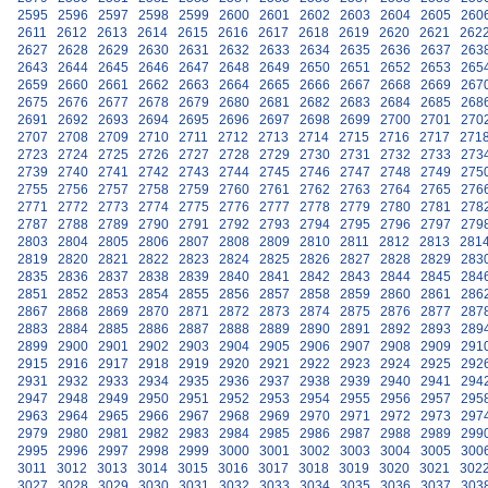
2595
2596
2597
2598
2599
2600
2601
2602
2603
2604
2605
260
2611
2612
2613
2614
2615
2616
2617
2618
2619
2620
2621
262
2627
2628
2629
2630
2631
2632
2633
2634
2635
2636
2637
263
2643
2644
2645
2646
2647
2648
2649
2650
2651
2652
2653
265
2659
2660
2661
2662
2663
2664
2665
2666
2667
2668
2669
267
2675
2676
2677
2678
2679
2680
2681
2682
2683
2684
2685
268
2691
2692
2693
2694
2695
2696
2697
2698
2699
2700
2701
270
2707
2708
2709
2710
2711
2712
2713
2714
2715
2716
2717
271
2723
2724
2725
2726
2727
2728
2729
2730
2731
2732
2733
273
2739
2740
2741
2742
2743
2744
2745
2746
2747
2748
2749
275
2755
2756
2757
2758
2759
2760
2761
2762
2763
2764
2765
276
2771
2772
2773
2774
2775
2776
2777
2778
2779
2780
2781
278
2787
2788
2789
2790
2791
2792
2793
2794
2795
2796
2797
279
2803
2804
2805
2806
2807
2808
2809
2810
2811
2812
2813
281
2819
2820
2821
2822
2823
2824
2825
2826
2827
2828
2829
283
2835
2836
2837
2838
2839
2840
2841
2842
2843
2844
2845
284
2851
2852
2853
2854
2855
2856
2857
2858
2859
2860
2861
286
2867
2868
2869
2870
2871
2872
2873
2874
2875
2876
2877
287
2883
2884
2885
2886
2887
2888
2889
2890
2891
2892
2893
289
2899
2900
2901
2902
2903
2904
2905
2906
2907
2908
2909
291
2915
2916
2917
2918
2919
2920
2921
2922
2923
2924
2925
292
2931
2932
2933
2934
2935
2936
2937
2938
2939
2940
2941
294
2947
2948
2949
2950
2951
2952
2953
2954
2955
2956
2957
295
2963
2964
2965
2966
2967
2968
2969
2970
2971
2972
2973
297
2979
2980
2981
2982
2983
2984
2985
2986
2987
2988
2989
299
2995
2996
2997
2998
2999
3000
3001
3002
3003
3004
3005
300
3011
3012
3013
3014
3015
3016
3017
3018
3019
3020
3021
302
3027
3028
3029
3030
3031
3032
3033
3034
3035
3036
3037
303