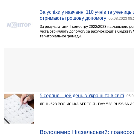
За успіхи у навчанні 110 учнів та учениць
отримають грошову допомогу
05.08.2023 08:
За результатами ІІ семестру 2022/2023 навчального року
міста отримають допомогу за рахунок коштів бюджету Че
територіальної громади.
5 серпня - цей день в Україні та в світі
05.0
ДЕНЬ 528 РОСІЙСЬКА АГРЕСІЯ - DAY 528 RUSSIAN 
Володимир Нідзельський: правоох