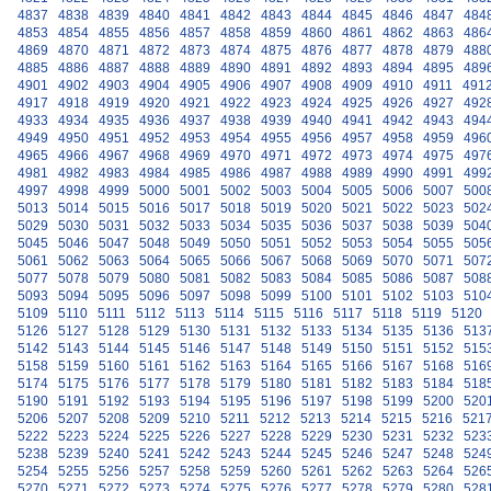
4837
4838
4839
4840
4841
4842
4843
4844
4845
4846
4847
484
4853
4854
4855
4856
4857
4858
4859
4860
4861
4862
4863
486
4869
4870
4871
4872
4873
4874
4875
4876
4877
4878
4879
488
4885
4886
4887
4888
4889
4890
4891
4892
4893
4894
4895
489
4901
4902
4903
4904
4905
4906
4907
4908
4909
4910
4911
491
4917
4918
4919
4920
4921
4922
4923
4924
4925
4926
4927
492
4933
4934
4935
4936
4937
4938
4939
4940
4941
4942
4943
494
4949
4950
4951
4952
4953
4954
4955
4956
4957
4958
4959
496
4965
4966
4967
4968
4969
4970
4971
4972
4973
4974
4975
497
4981
4982
4983
4984
4985
4986
4987
4988
4989
4990
4991
499
4997
4998
4999
5000
5001
5002
5003
5004
5005
5006
5007
500
5013
5014
5015
5016
5017
5018
5019
5020
5021
5022
5023
502
5029
5030
5031
5032
5033
5034
5035
5036
5037
5038
5039
504
5045
5046
5047
5048
5049
5050
5051
5052
5053
5054
5055
505
5061
5062
5063
5064
5065
5066
5067
5068
5069
5070
5071
507
5077
5078
5079
5080
5081
5082
5083
5084
5085
5086
5087
508
5093
5094
5095
5096
5097
5098
5099
5100
5101
5102
5103
510
5109
5110
5111
5112
5113
5114
5115
5116
5117
5118
5119
5120
5126
5127
5128
5129
5130
5131
5132
5133
5134
5135
5136
513
5142
5143
5144
5145
5146
5147
5148
5149
5150
5151
5152
515
5158
5159
5160
5161
5162
5163
5164
5165
5166
5167
5168
516
5174
5175
5176
5177
5178
5179
5180
5181
5182
5183
5184
518
5190
5191
5192
5193
5194
5195
5196
5197
5198
5199
5200
520
5206
5207
5208
5209
5210
5211
5212
5213
5214
5215
5216
521
5222
5223
5224
5225
5226
5227
5228
5229
5230
5231
5232
523
5238
5239
5240
5241
5242
5243
5244
5245
5246
5247
5248
524
5254
5255
5256
5257
5258
5259
5260
5261
5262
5263
5264
526
5270
5271
5272
5273
5274
5275
5276
5277
5278
5279
5280
528