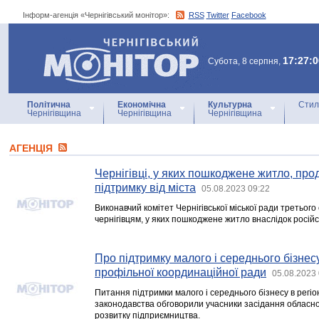
Інформ-агенція «Чернігівський монітор»:
RSS
Twitter
Facebook
Інформ-агенція
«Чернігівський монітор»
17:27:0
Субота, 8 серпня,
Політична
Економічна
Культурна
Стил
Чернігівщина
Чернігівщина
Чернігівщина
АГЕНЦIЯ
Чернігівці, у яких пошкоджене житло, пр
підтримку від міста
05.08.2023 09:22
Виконавчий комітет Чернігівської міської ради третьог
чернігівцям, у яких пошкоджене житло внаслідок російсь
Про підтримку малого і середнього бізнесу
профільної координаційної ради
05.08.2023 
Питання підтримки малого і середнього бізнесу в регіон
законодавства обговорили учасники засідання обласно
розвитку підприємництва.