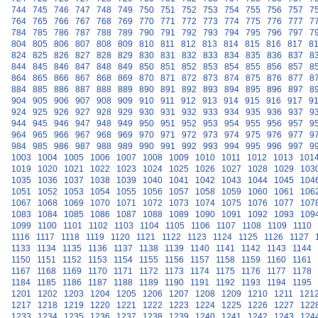
744
745
746
747
748
749
750
751
752
753
754
755
756
757
7
764
765
766
767
768
769
770
771
772
773
774
775
776
777
7
784
785
786
787
788
789
790
791
792
793
794
795
796
797
7
804
805
806
807
808
809
810
811
812
813
814
815
816
817
8
824
825
826
827
828
829
830
831
832
833
834
835
836
837
8
844
845
846
847
848
849
850
851
852
853
854
855
856
857
8
864
865
866
867
868
869
870
871
872
873
874
875
876
877
8
884
885
886
887
888
889
890
891
892
893
894
895
896
897
8
904
905
906
907
908
909
910
911
912
913
914
915
916
917
9
924
925
926
927
928
929
930
931
932
933
934
935
936
937
9
944
945
946
947
948
949
950
951
952
953
954
955
956
957
9
964
965
966
967
968
969
970
971
972
973
974
975
976
977
9
984
985
986
987
988
989
990
991
992
993
994
995
996
997
9
1003
1004
1005
1006
1007
1008
1009
1010
1011
1012
1013
101
1019
1020
1021
1022
1023
1024
1025
1026
1027
1028
1029
103
1035
1036
1037
1038
1039
1040
1041
1042
1043
1044
1045
104
1051
1052
1053
1054
1055
1056
1057
1058
1059
1060
1061
106
1067
1068
1069
1070
1071
1072
1073
1074
1075
1076
1077
107
1083
1084
1085
1086
1087
1088
1089
1090
1091
1092
1093
109
1099
1100
1101
1102
1103
1104
1105
1106
1107
1108
1109
1110
1116
1117
1118
1119
1120
1121
1122
1123
1124
1125
1126
1127
1133
1134
1135
1136
1137
1138
1139
1140
1141
1142
1143
1144
1150
1151
1152
1153
1154
1155
1156
1157
1158
1159
1160
1161
1167
1168
1169
1170
1171
1172
1173
1174
1175
1176
1177
1178
1184
1185
1186
1187
1188
1189
1190
1191
1192
1193
1194
1195
1201
1202
1203
1204
1205
1206
1207
1208
1209
1210
1211
121
1217
1218
1219
1220
1221
1222
1223
1224
1225
1226
1227
122
1233
1234
1235
1236
1237
1238
1239
1240
1241
1242
1243
124