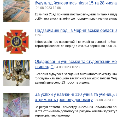
будуть здійснюватись після 15 та 28 числ
04.08.2023 12:06
11 липня Уряд прийняв постанову «Деякі питання під
осіб», яка вносить зміни до порядку призначення вип
Надзвичайні події в Чернігівській області
11:48
Інформація про надзвичайні ситуації та основні небезпе
території області за період з 8:00 03 серпня по 8:00 0
Обдарованій учнівській та студентській м
стипендії
04.08.2023 10:23
3 серпня відбулося засідання виконавчого комітету Ніжи
головуванням першого заступника міського голови Фед
денний винесено 13 проєктів рішень.
За успіхи у навчанні 110 учнів та учениць
отримають грошову допомогу
04.08.2023 10:
За результатами ІІ семестру 2022/2023 навчального року
міста отримають допомогу за рахунок коштів бюджету Че
територіальної громади.