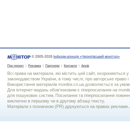
© 2005-2026
Інформ-агенція «Чернігівський монітор»
Про проект
|
Реклама
|
Партнери
|
Контакти
|
Архів
Всі права на матеріали, які містить цей сайт, охороняються у 
законодавством України, в тому числі, про авторське право і 
Використання матерiалiв monitor.cn.ua дозволяється за умов
Для iнтернет-видань обов'язковим є гiперпосилання на monito
для пошукових систем. Посилання та гіперпосилання повинні
виключно в першому чи в другому абзаці тексту.
Матеріали з позначкою (PR) друкуються на правах реклами..