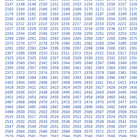
2147
2148
2149
2150
2151
2152
2153
2154
2155
2156
2157
215
2163
2164
2165
2166
2167
2168
2169
2170
2171
2172
2173
217
2179
2180
2181
2182
2183
2184
2185
2186
2187
2188
2189
219
2195
2196
2197
2198
2199
2200
2201
2202
2203
2204
2205
220
2211
2212
2213
2214
2215
2216
2217
2218
2219
2220
2221
222
2227
2228
2229
2230
2231
2232
2233
2234
2235
2236
2237
223
2243
2244
2245
2246
2247
2248
2249
2250
2251
2252
2253
225
2259
2260
2261
2262
2263
2264
2265
2266
2267
2268
2269
227
2275
2276
2277
2278
2279
2280
2281
2282
2283
2284
2285
228
2291
2292
2293
2294
2295
2296
2297
2298
2299
2300
2301
230
2307
2308
2309
2310
2311
2312
2313
2314
2315
2316
2317
231
2323
2324
2325
2326
2327
2328
2329
2330
2331
2332
2333
233
2339
2340
2341
2342
2343
2344
2345
2346
2347
2348
2349
235
2355
2356
2357
2358
2359
2360
2361
2362
2363
2364
2365
236
2371
2372
2373
2374
2375
2376
2377
2378
2379
2380
2381
238
2387
2388
2389
2390
2391
2392
2393
2394
2395
2396
2397
239
2403
2404
2405
2406
2407
2408
2409
2410
2411
2412
2413
241
2419
2420
2421
2422
2423
2424
2425
2426
2427
2428
2429
243
2435
2436
2437
2438
2439
2440
2441
2442
2443
2444
2445
244
2451
2452
2453
2454
2455
2456
2457
2458
2459
2460
2461
246
2467
2468
2469
2470
2471
2472
2473
2474
2475
2476
2477
247
2483
2484
2485
2486
2487
2488
2489
2490
2491
2492
2493
249
2499
2500
2501
2502
2503
2504
2505
2506
2507
2508
2509
251
2515
2516
2517
2518
2519
2520
2521
2522
2523
2524
2525
252
2531
2532
2533
2534
2535
2536
2537
2538
2539
2540
2541
254
2547
2548
2549
2550
2551
2552
2553
2554
2555
2556
2557
255
2563
2564
2565
2566
2567
2568
2569
2570
2571
2572
2573
257
2579
2580
2581
2582
2583
2584
2585
2586
2587
2588
2589
259