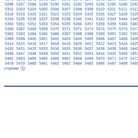
5286
5287
5288
5289
5290
5291
5292
5293
5294
5295
5296
529
5302
5303
5304
5305
5306
5307
5308
5309
5310
5311
5312
531
5318
5319
5320
5321
5322
5323
5324
5325
5326
5327
5328
532
5334
5335
5336
5337
5338
5339
5340
5341
5342
5343
5344
534
5350
5351
5352
5353
5354
5355
5356
5357
5358
5359
5360
536
5366
5367
5368
5369
5370
5371
5372
5373
5374
5375
5376
537
5382
5383
5384
5385
5386
5387
5388
5389
5390
5391
5392
539
5398
5399
5400
5401
5402
5403
5404
5405
5406
5407
5408
540
5414
5415
5416
5417
5418
5419
5420
5421
5422
5423
5424
542
5430
5431
5432
5433
5434
5435
5436
5437
5438
5439
5440
544
5446
5447
5448
5449
5450
5451
5452
5453
5454
5455
5456
545
5462
5463
5464
5465
5466
5467
5468
5469
5470
5471
5472
547
5478
5479
5480
5481
5482
5483
5484
5485
5486
5487
5488
548
сторінка