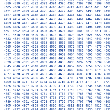
4389
4390
4391
4392
4393
4394
4395
4396
4397
4398
4399
440
4405
4406
4407
4408
4409
4410
4411
4412
4413
4414
4415
441
4421
4422
4423
4424
4425
4426
4427
4428
4429
4430
4431
443
4437
4438
4439
4440
4441
4442
4443
4444
4445
4446
4447
444
4453
4454
4455
4456
4457
4458
4459
4460
4461
4462
4463
446
4469
4470
4471
4472
4473
4474
4475
4476
4477
4478
4479
448
4485
4486
4487
4488
4489
4490
4491
4492
4493
4494
4495
449
4501
4502
4503
4504
4505
4506
4507
4508
4509
4510
4511
451
4517
4518
4519
4520
4521
4522
4523
4524
4525
4526
4527
452
4533
4534
4535
4536
4537
4538
4539
4540
4541
4542
4543
454
4549
4550
4551
4552
4553
4554
4555
4556
4557
4558
4559
456
4565
4566
4567
4568
4569
4570
4571
4572
4573
4574
4575
457
4581
4582
4583
4584
4585
4586
4587
4588
4589
4590
4591
459
4597
4598
4599
4600
4601
4602
4603
4604
4605
4606
4607
460
4613
4614
4615
4616
4617
4618
4619
4620
4621
4622
4623
462
4629
4630
4631
4632
4633
4634
4635
4636
4637
4638
4639
464
4645
4646
4647
4648
4649
4650
4651
4652
4653
4654
4655
465
4661
4662
4663
4664
4665
4666
4667
4668
4669
4670
4671
467
4677
4678
4679
4680
4681
4682
4683
4684
4685
4686
4687
468
4693
4694
4695
4696
4697
4698
4699
4700
4701
4702
4703
470
4709
4710
4711
4712
4713
4714
4715
4716
4717
4718
4719
472
4725
4726
4727
4728
4729
4730
4731
4732
4733
4734
4735
473
4741
4742
4743
4744
4745
4746
4747
4748
4749
4750
4751
475
4757
4758
4759
4760
4761
4762
4763
4764
4765
4766
4767
476
4773
4774
4775
4776
4777
4778
4779
4780
4781
4782
4783
478
4789
4790
4791
4792
4793
4794
4795
4796
4797
4798
4799
480
4805
4806
4807
4808
4809
4810
4811
4812
4813
4814
4815
481
4821
4822
4823
4824
4825
4826
4827
4828
4829
4830
4831
483