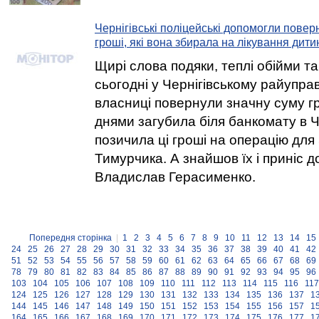
Чернігівські поліцейські допомогли повер
гроші, які вона збирала на лікування дити
Щирі слова подяки, теплі обійми та
сьогодні у Чернігівському райуправл
власниці повернули значну суму гр
днями загубила біля банкомату в Ч
позичила ці гроші на операцію для 
Тимурчика. А знайшов їх і приніс до
Владислав Герасименко.
Попередня сторінка
|
1
2
3
4
5
6
7
8
9
10
11
12
13
14
15
24
25
26
27
28
29
30
31
32
33
34
35
36
37
38
39
40
41
42
51
52
53
54
55
56
57
58
59
60
61
62
63
64
65
66
67
68
69
78
79
80
81
82
83
84
85
86
87
88
89
90
91
92
93
94
95
96
103
104
105
106
107
108
109
110
111
112
113
114
115
116
117
124
125
126
127
128
129
130
131
132
133
134
135
136
137
1
144
145
146
147
148
149
150
151
152
153
154
155
156
157
1
164
165
166
167
168
169
170
171
172
173
174
175
176
177
1