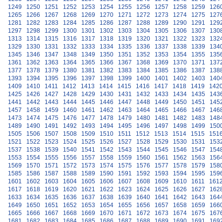
1249
1250
1251
1252
1253
1254
1255
1256
1257
1258
1259
126
1265
1266
1267
1268
1269
1270
1271
1272
1273
1274
1275
127
1281
1282
1283
1284
1285
1286
1287
1288
1289
1290
1291
129
1297
1298
1299
1300
1301
1302
1303
1304
1305
1306
1307
130
1313
1314
1315
1316
1317
1318
1319
1320
1321
1322
1323
132
1329
1330
1331
1332
1333
1334
1335
1336
1337
1338
1339
134
1345
1346
1347
1348
1349
1350
1351
1352
1353
1354
1355
135
1361
1362
1363
1364
1365
1366
1367
1368
1369
1370
1371
137
1377
1378
1379
1380
1381
1382
1383
1384
1385
1386
1387
138
1393
1394
1395
1396
1397
1398
1399
1400
1401
1402
1403
140
1409
1410
1411
1412
1413
1414
1415
1416
1417
1418
1419
142
1425
1426
1427
1428
1429
1430
1431
1432
1433
1434
1435
143
1441
1442
1443
1444
1445
1446
1447
1448
1449
1450
1451
145
1457
1458
1459
1460
1461
1462
1463
1464
1465
1466
1467
146
1473
1474
1475
1476
1477
1478
1479
1480
1481
1482
1483
148
1489
1490
1491
1492
1493
1494
1495
1496
1497
1498
1499
150
1505
1506
1507
1508
1509
1510
1511
1512
1513
1514
1515
151
1521
1522
1523
1524
1525
1526
1527
1528
1529
1530
1531
153
1537
1538
1539
1540
1541
1542
1543
1544
1545
1546
1547
154
1553
1554
1555
1556
1557
1558
1559
1560
1561
1562
1563
156
1569
1570
1571
1572
1573
1574
1575
1576
1577
1578
1579
158
1585
1586
1587
1588
1589
1590
1591
1592
1593
1594
1595
159
1601
1602
1603
1604
1605
1606
1607
1608
1609
1610
1611
161
1617
1618
1619
1620
1621
1622
1623
1624
1625
1626
1627
162
1633
1634
1635
1636
1637
1638
1639
1640
1641
1642
1643
164
1649
1650
1651
1652
1653
1654
1655
1656
1657
1658
1659
166
1665
1666
1667
1668
1669
1670
1671
1672
1673
1674
1675
167
1681
1682
1683
1684
1685
1686
1687
1688
1689
1690
1691
169