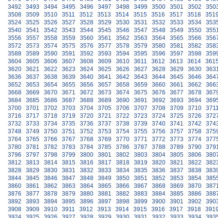
3492
3493
3494
3495
3496
3497
3498
3499
3500
3501
3502
350
3508
3509
3510
3511
3512
3513
3514
3515
3516
3517
3518
351
3524
3525
3526
3527
3528
3529
3530
3531
3532
3533
3534
353
3540
3541
3542
3543
3544
3545
3546
3547
3548
3549
3550
355
3556
3557
3558
3559
3560
3561
3562
3563
3564
3565
3566
356
3572
3573
3574
3575
3576
3577
3578
3579
3580
3581
3582
358
3588
3589
3590
3591
3592
3593
3594
3595
3596
3597
3598
359
3604
3605
3606
3607
3608
3609
3610
3611
3612
3613
3614
361
3620
3621
3622
3623
3624
3625
3626
3627
3628
3629
3630
363
3636
3637
3638
3639
3640
3641
3642
3643
3644
3645
3646
364
3652
3653
3654
3655
3656
3657
3658
3659
3660
3661
3662
366
3668
3669
3670
3671
3672
3673
3674
3675
3676
3677
3678
367
3684
3685
3686
3687
3688
3689
3690
3691
3692
3693
3694
369
3700
3701
3702
3703
3704
3705
3706
3707
3708
3709
3710
371
3716
3717
3718
3719
3720
3721
3722
3723
3724
3725
3726
372
3732
3733
3734
3735
3736
3737
3738
3739
3740
3741
3742
374
3748
3749
3750
3751
3752
3753
3754
3755
3756
3757
3758
375
3764
3765
3766
3767
3768
3769
3770
3771
3772
3773
3774
377
3780
3781
3782
3783
3784
3785
3786
3787
3788
3789
3790
379
3796
3797
3798
3799
3800
3801
3802
3803
3804
3805
3806
380
3812
3813
3814
3815
3816
3817
3818
3819
3820
3821
3822
382
3828
3829
3830
3831
3832
3833
3834
3835
3836
3837
3838
383
3844
3845
3846
3847
3848
3849
3850
3851
3852
3853
3854
385
3860
3861
3862
3863
3864
3865
3866
3867
3868
3869
3870
387
3876
3877
3878
3879
3880
3881
3882
3883
3884
3885
3886
388
3892
3893
3894
3895
3896
3897
3898
3899
3900
3901
3902
390
3908
3909
3910
3911
3912
3913
3914
3915
3916
3917
3918
391
3924
3925
3926
3927
3928
3929
3930
3931
3932
3933
3934
393