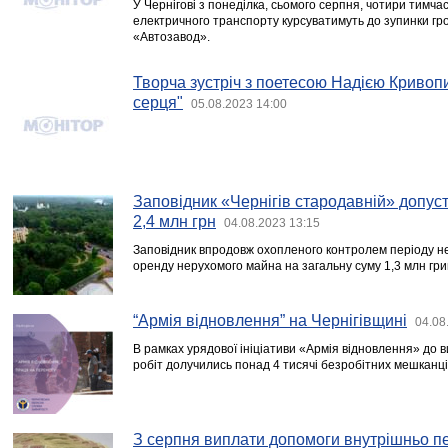
У Чернігові з понеділка, сьомого серпня, чотири тимча
електричного транспорту курсуватимуть до зупинки гр
«Автозавод».
Творча зустріч з поетесою Надією Кривоп
серця"
05.08.2023 14:00
Заповідник «Чернігів стародавній» допу
2,4 млн грн
04.08.2023 13:15
Заповідник впродовж охопленого контролем періоду не
оренду нерухомого майна на загальну суму 1,3 млн гри
“Армія відновлення” на Чернігівщині
04.08
В рамках урядової ініціативи «Армія відновлення» до 
робіт долучились понад 4 тисячі безробітних мешканців
З серпня виплати допомоги внутрішньо 