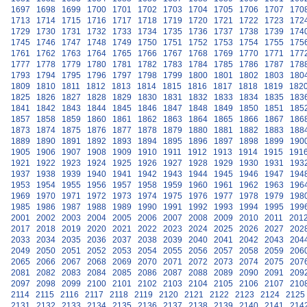
1697
1698
1699
1700
1701
1702
1703
1704
1705
1706
1707
170
1713
1714
1715
1716
1717
1718
1719
1720
1721
1722
1723
172
1729
1730
1731
1732
1733
1734
1735
1736
1737
1738
1739
174
1745
1746
1747
1748
1749
1750
1751
1752
1753
1754
1755
175
1761
1762
1763
1764
1765
1766
1767
1768
1769
1770
1771
177
1777
1778
1779
1780
1781
1782
1783
1784
1785
1786
1787
178
1793
1794
1795
1796
1797
1798
1799
1800
1801
1802
1803
180
1809
1810
1811
1812
1813
1814
1815
1816
1817
1818
1819
182
1825
1826
1827
1828
1829
1830
1831
1832
1833
1834
1835
183
1841
1842
1843
1844
1845
1846
1847
1848
1849
1850
1851
185
1857
1858
1859
1860
1861
1862
1863
1864
1865
1866
1867
186
1873
1874
1875
1876
1877
1878
1879
1880
1881
1882
1883
188
1889
1890
1891
1892
1893
1894
1895
1896
1897
1898
1899
190
1905
1906
1907
1908
1909
1910
1911
1912
1913
1914
1915
191
1921
1922
1923
1924
1925
1926
1927
1928
1929
1930
1931
193
1937
1938
1939
1940
1941
1942
1943
1944
1945
1946
1947
194
1953
1954
1955
1956
1957
1958
1959
1960
1961
1962
1963
196
1969
1970
1971
1972
1973
1974
1975
1976
1977
1978
1979
198
1985
1986
1987
1988
1989
1990
1991
1992
1993
1994
1995
199
2001
2002
2003
2004
2005
2006
2007
2008
2009
2010
2011
201
2017
2018
2019
2020
2021
2022
2023
2024
2025
2026
2027
202
2033
2034
2035
2036
2037
2038
2039
2040
2041
2042
2043
204
2049
2050
2051
2052
2053
2054
2055
2056
2057
2058
2059
206
2065
2066
2067
2068
2069
2070
2071
2072
2073
2074
2075
207
2081
2082
2083
2084
2085
2086
2087
2088
2089
2090
2091
209
2097
2098
2099
2100
2101
2102
2103
2104
2105
2106
2107
210
2114
2115
2116
2117
2118
2119
2120
2121
2122
2123
2124
2125
2131
2132
2133
2134
2135
2136
2137
2138
2139
2140
2141
214