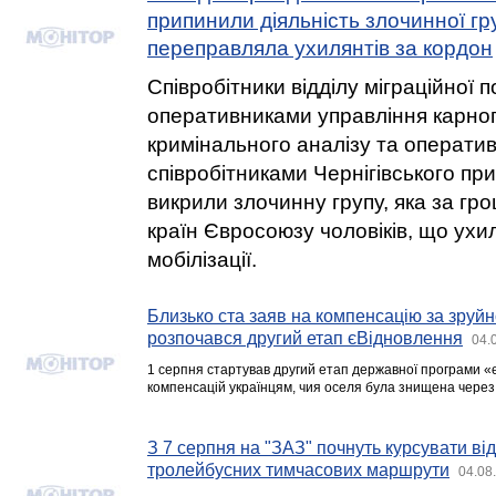
припинили діяльність злочинної гр
переправляла ухилянтів за кордон
Співробітники відділу міграційної по
оперативниками управління карного
кримінального аналізу та операти
співробітниками Чернігівського пр
викрили злочинну групу, яка за гр
країн Євросоюзу чоловіків, що ухи
мобілізації.
Близько ста заяв на компенсацію за зруйн
розпочався другий етап єВідновлення
04.
1 серпня стартував другий етап державної програми 
компенсацій українцям, чия оселя була знищена через 
З 7 серпня на "ЗАЗ" почнуть курсувати ві
тролейбусних тимчасових маршрути
04.08