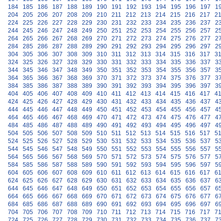
184
185
186
187
188
189
190
191
192
193
194
195
196
197
1
204
205
206
207
208
209
210
211
212
213
214
215
216
217
2
224
225
226
227
228
229
230
231
232
233
234
235
236
237
2
244
245
246
247
248
249
250
251
252
253
254
255
256
257
2
264
265
266
267
268
269
270
271
272
273
274
275
276
277
2
284
285
286
287
288
289
290
291
292
293
294
295
296
297
2
304
305
306
307
308
309
310
311
312
313
314
315
316
317
3
324
325
326
327
328
329
330
331
332
333
334
335
336
337
3
344
345
346
347
348
349
350
351
352
353
354
355
356
357
3
364
365
366
367
368
369
370
371
372
373
374
375
376
377
3
384
385
386
387
388
389
390
391
392
393
394
395
396
397
3
404
405
406
407
408
409
410
411
412
413
414
415
416
417
4
424
425
426
427
428
429
430
431
432
433
434
435
436
437
4
444
445
446
447
448
449
450
451
452
453
454
455
456
457
4
464
465
466
467
468
469
470
471
472
473
474
475
476
477
4
484
485
486
487
488
489
490
491
492
493
494
495
496
497
4
504
505
506
507
508
509
510
511
512
513
514
515
516
517
5
524
525
526
527
528
529
530
531
532
533
534
535
536
537
5
544
545
546
547
548
549
550
551
552
553
554
555
556
557
5
564
565
566
567
568
569
570
571
572
573
574
575
576
577
5
584
585
586
587
588
589
590
591
592
593
594
595
596
597
5
604
605
606
607
608
609
610
611
612
613
614
615
616
617
6
624
625
626
627
628
629
630
631
632
633
634
635
636
637
6
644
645
646
647
648
649
650
651
652
653
654
655
656
657
6
664
665
666
667
668
669
670
671
672
673
674
675
676
677
6
684
685
686
687
688
689
690
691
692
693
694
695
696
697
6
704
705
706
707
708
709
710
711
712
713
714
715
716
717
7
724
725
726
727
728
729
730
731
732
733
734
735
736
737
7