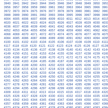
3940
3941
3942
3943
3944
3945
3946
3947
3948
3949
3950
395
3956
3957
3958
3959
3960
3961
3962
3963
3964
3965
3966
396
3972
3973
3974
3975
3976
3977
3978
3979
3980
3981
3982
398
3988
3989
3990
3991
3992
3993
3994
3995
3996
3997
3998
399
4004
4005
4006
4007
4008
4009
4010
4011
4012
4013
4014
401
4020
4021
4022
4023
4024
4025
4026
4027
4028
4029
4030
403
4036
4037
4038
4039
4040
4041
4042
4043
4044
4045
4046
404
4052
4053
4054
4055
4056
4057
4058
4059
4060
4061
4062
406
4068
4069
4070
4071
4072
4073
4074
4075
4076
4077
4078
407
4084
4085
4086
4087
4088
4089
4090
4091
4092
4093
4094
409
4100
4101
4102
4103
4104
4105
4106
4107
4108
4109
4110
4111
4117
4118
4119
4120
4121
4122
4123
4124
4125
4126
4127
4128
4133
4134
4135
4136
4137
4138
4139
4140
4141
4142
4143
414
4149
4150
4151
4152
4153
4154
4155
4156
4157
4158
4159
416
4165
4166
4167
4168
4169
4170
4171
4172
4173
4174
4175
417
4181
4182
4183
4184
4185
4186
4187
4188
4189
4190
4191
419
4197
4198
4199
4200
4201
4202
4203
4204
4205
4206
4207
420
4213
4214
4215
4216
4217
4218
4219
4220
4221
4222
4223
422
4229
4230
4231
4232
4233
4234
4235
4236
4237
4238
4239
424
4245
4246
4247
4248
4249
4250
4251
4252
4253
4254
4255
425
4261
4262
4263
4264
4265
4266
4267
4268
4269
4270
4271
427
4277
4278
4279
4280
4281
4282
4283
4284
4285
4286
4287
428
4293
4294
4295
4296
4297
4298
4299
4300
4301
4302
4303
430
4309
4310
4311
4312
4313
4314
4315
4316
4317
4318
4319
432
4325
4326
4327
4328
4329
4330
4331
4332
4333
4334
4335
433
4341
4342
4343
4344
4345
4346
4347
4348
4349
4350
4351
435
4357
4358
4359
4360
4361
4362
4363
4364
4365
4366
4367
436
4373
4374
4375
4376
4377
4378
4379
4380
4381
4382
4383
438