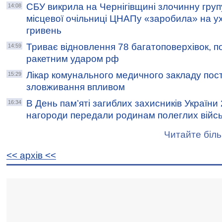
СБУ викрила на Чернігівщині злочинну груп
14:08
місцевої очільниці ЦНАПу «заробила» на у
гривень
Триває відновлення 78 багатоповерхівок, 
14:59
ракетним ударом рф
Лікар комунального медичного закладу пос
15:29
зловживання впливом
В День пам’яті загиблих захисників України
16:34
нагороди передали родинам полеглих війс
Читайте біль
<< архiв <<