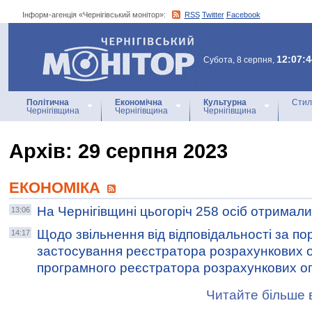
Інформ-агенція «Чернігівський монітор»:
RSS
Twitter
Facebook
Інформ-агенція
«Чернігівський монітор»
12:07:4
Субота, 8 серпня,
Політична
Економічна
Культурна
Стил
Чернігівщина
Чернігівщина
Чернігівщина
Архiв: 29 серпня 2023
ЕКОНОМІКА
На Чернігівщині цьогоріч 258 осіб отримал
13:06
Щодо звільнення від відповідальності за п
14:17
застосування реєстратора розрахункових о
програмного реєстратора розрахункових о
Читайте більше в