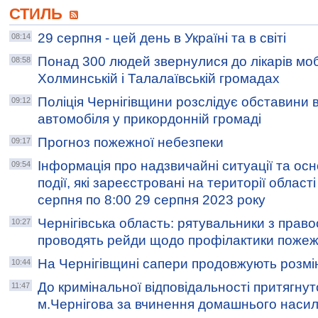
СТИЛЬ
29 серпня - цей день в Україні та в світі
08:14
Понад 300 людей звернулися до лікарів моб
08:58
Холминській і Талалаївській громадах
Поліція Чернігівщини розслідує обставини 
09:12
автомобіля у прикордонній громаді
Прогноз пожежної небезпеки
09:17
Інформація про надзвичайні ситуації та осн
09:54
події, які зареєстровані на території області
серпня по 8:00 29 серпня 2023 року
Чернігівська область: рятувальники з пра
10:27
проводять рейди щодо профілактики пожеж
На Чернігівщині сапери продовжують розмі
10:44
До кримінальної відповідальності притягну
11:47
м.Чернігова за вчинення домашнього наси