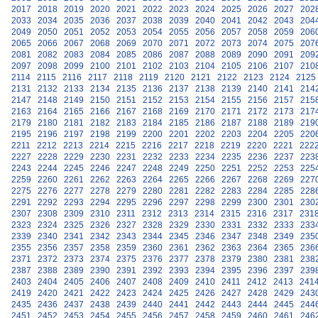
2017
2018
2019
2020
2021
2022
2023
2024
2025
2026
2027
202
2033
2034
2035
2036
2037
2038
2039
2040
2041
2042
2043
204
2049
2050
2051
2052
2053
2054
2055
2056
2057
2058
2059
206
2065
2066
2067
2068
2069
2070
2071
2072
2073
2074
2075
207
2081
2082
2083
2084
2085
2086
2087
2088
2089
2090
2091
209
2097
2098
2099
2100
2101
2102
2103
2104
2105
2106
2107
210
2114
2115
2116
2117
2118
2119
2120
2121
2122
2123
2124
2125
2131
2132
2133
2134
2135
2136
2137
2138
2139
2140
2141
214
2147
2148
2149
2150
2151
2152
2153
2154
2155
2156
2157
215
2163
2164
2165
2166
2167
2168
2169
2170
2171
2172
2173
217
2179
2180
2181
2182
2183
2184
2185
2186
2187
2188
2189
219
2195
2196
2197
2198
2199
2200
2201
2202
2203
2204
2205
220
2211
2212
2213
2214
2215
2216
2217
2218
2219
2220
2221
222
2227
2228
2229
2230
2231
2232
2233
2234
2235
2236
2237
223
2243
2244
2245
2246
2247
2248
2249
2250
2251
2252
2253
225
2259
2260
2261
2262
2263
2264
2265
2266
2267
2268
2269
227
2275
2276
2277
2278
2279
2280
2281
2282
2283
2284
2285
228
2291
2292
2293
2294
2295
2296
2297
2298
2299
2300
2301
230
2307
2308
2309
2310
2311
2312
2313
2314
2315
2316
2317
231
2323
2324
2325
2326
2327
2328
2329
2330
2331
2332
2333
233
2339
2340
2341
2342
2343
2344
2345
2346
2347
2348
2349
235
2355
2356
2357
2358
2359
2360
2361
2362
2363
2364
2365
236
2371
2372
2373
2374
2375
2376
2377
2378
2379
2380
2381
238
2387
2388
2389
2390
2391
2392
2393
2394
2395
2396
2397
239
2403
2404
2405
2406
2407
2408
2409
2410
2411
2412
2413
241
2419
2420
2421
2422
2423
2424
2425
2426
2427
2428
2429
243
2435
2436
2437
2438
2439
2440
2441
2442
2443
2444
2445
244
2451
2452
2453
2454
2455
2456
2457
2458
2459
2460
2461
246