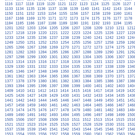
1116
1117
1118
1119
1120
1121
1122
1123
1124
1125
1126
1127
1133
1134
1135
1136
1137
1138
1139
1140
1141
1142
1143
1144
1150
1151
1152
1153
1154
1155
1156
1157
1158
1159
1160
1161
1167
1168
1169
1170
1171
1172
1173
1174
1175
1176
1177
1178
1184
1185
1186
1187
1188
1189
1190
1191
1192
1193
1194
1195
1201
1202
1203
1204
1205
1206
1207
1208
1209
1210
1211
121
1217
1218
1219
1220
1221
1222
1223
1224
1225
1226
1227
122
1233
1234
1235
1236
1237
1238
1239
1240
1241
1242
1243
124
1249
1250
1251
1252
1253
1254
1255
1256
1257
1258
1259
126
1265
1266
1267
1268
1269
1270
1271
1272
1273
1274
1275
127
1281
1282
1283
1284
1285
1286
1287
1288
1289
1290
1291
129
1297
1298
1299
1300
1301
1302
1303
1304
1305
1306
1307
130
1313
1314
1315
1316
1317
1318
1319
1320
1321
1322
1323
132
1329
1330
1331
1332
1333
1334
1335
1336
1337
1338
1339
134
1345
1346
1347
1348
1349
1350
1351
1352
1353
1354
1355
135
1361
1362
1363
1364
1365
1366
1367
1368
1369
1370
1371
137
1377
1378
1379
1380
1381
1382
1383
1384
1385
1386
1387
138
1393
1394
1395
1396
1397
1398
1399
1400
1401
1402
1403
140
1409
1410
1411
1412
1413
1414
1415
1416
1417
1418
1419
142
1425
1426
1427
1428
1429
1430
1431
1432
1433
1434
1435
143
1441
1442
1443
1444
1445
1446
1447
1448
1449
1450
1451
145
1457
1458
1459
1460
1461
1462
1463
1464
1465
1466
1467
146
1473
1474
1475
1476
1477
1478
1479
1480
1481
1482
1483
148
1489
1490
1491
1492
1493
1494
1495
1496
1497
1498
1499
150
1505
1506
1507
1508
1509
1510
1511
1512
1513
1514
1515
151
1521
1522
1523
1524
1525
1526
1527
1528
1529
1530
1531
153
1537
1538
1539
1540
1541
1542
1543
1544
1545
1546
1547
154
1553
1554
1555
1556
1557
1558
1559
1560
1561
1562
1563
156