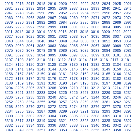
2915
2916
2917
2918
2919
2920
2921
2922
2923
2924
2925
292
2931
2932
2933
2934
2935
2936
2937
2938
2939
2940
2941
294
2947
2948
2949
2950
2951
2952
2953
2954
2955
2956
2957
295
2963
2964
2965
2966
2967
2968
2969
2970
2971
2972
2973
297
2979
2980
2981
2982
2983
2984
2985
2986
2987
2988
2989
299
2995
2996
2997
2998
2999
3000
3001
3002
3003
3004
3005
300
3011
3012
3013
3014
3015
3016
3017
3018
3019
3020
3021
302
3027
3028
3029
3030
3031
3032
3033
3034
3035
3036
3037
303
3043
3044
3045
3046
3047
3048
3049
3050
3051
3052
3053
305
3059
3060
3061
3062
3063
3064
3065
3066
3067
3068
3069
307
3075
3076
3077
3078
3079
3080
3081
3082
3083
3084
3085
308
3091
3092
3093
3094
3095
3096
3097
3098
3099
3100
3101
310
3107
3108
3109
3110
3111
3112
3113
3114
3115
3116
3117
3118
3124
3125
3126
3127
3128
3129
3130
3131
3132
3133
3134
313
3140
3141
3142
3143
3144
3145
3146
3147
3148
3149
3150
315
3156
3157
3158
3159
3160
3161
3162
3163
3164
3165
3166
316
3172
3173
3174
3175
3176
3177
3178
3179
3180
3181
3182
318
3188
3189
3190
3191
3192
3193
3194
3195
3196
3197
3198
319
3204
3205
3206
3207
3208
3209
3210
3211
3212
3213
3214
321
3220
3221
3222
3223
3224
3225
3226
3227
3228
3229
3230
323
3236
3237
3238
3239
3240
3241
3242
3243
3244
3245
3246
324
3252
3253
3254
3255
3256
3257
3258
3259
3260
3261
3262
326
3268
3269
3270
3271
3272
3273
3274
3275
3276
3277
3278
327
3284
3285
3286
3287
3288
3289
3290
3291
3292
3293
3294
329
3300
3301
3302
3303
3304
3305
3306
3307
3308
3309
3310
331
3316
3317
3318
3319
3320
3321
3322
3323
3324
3325
3326
332
3332
3333
3334
3335
3336
3337
3338
3339
3340
3341
3342
334
3348
3349
3350
3351
3352
3353
3354
3355
3356
3357
3358
335