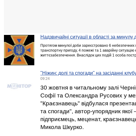
Надзвичайні ситуації в області за минулу 
Протягом минулої доби зареєстровано 6 небезпечних п
транспортну пригоду, 4 пожежі та 1 аварійну ситуацію
життєзабезпечення. Внаслідок цих подій 1 особа пост
"Ніжин: долі та спогади" на засіданні клу
09:24
30 жовтня в читальному залі Черні
Софії та Олександра Русових у ме
"Краєзнавець" відбулася презентац
та спогади", автор-упорядник якої 
підприємець, меценат, краєзнавець
Микола Шкурко.