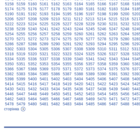
5158
5159
5160
5161
5162
5163
5164
5165
5166
5167
5168
516
5174
5175
5176
5177
5178
5179
5180
5181
5182
5183
5184
518
5190
5191
5192
5193
5194
5195
5196
5197
5198
5199
5200
520
5206
5207
5208
5209
5210
5211
5212
5213
5214
5215
5216
521
5222
5223
5224
5225
5226
5227
5228
5229
5230
5231
5232
523
5238
5239
5240
5241
5242
5243
5244
5245
5246
5247
5248
524
5254
5255
5256
5257
5258
5259
5260
5261
5262
5263
5264
526
5270
5271
5272
5273
5274
5275
5276
5277
5278
5279
5280
528
5286
5287
5288
5289
5290
5291
5292
5293
5294
5295
5296
529
5302
5303
5304
5305
5306
5307
5308
5309
5310
5311
5312
531
5318
5319
5320
5321
5322
5323
5324
5325
5326
5327
5328
532
5334
5335
5336
5337
5338
5339
5340
5341
5342
5343
5344
534
5350
5351
5352
5353
5354
5355
5356
5357
5358
5359
5360
536
5366
5367
5368
5369
5370
5371
5372
5373
5374
5375
5376
537
5382
5383
5384
5385
5386
5387
5388
5389
5390
5391
5392
539
5398
5399
5400
5401
5402
5403
5404
5405
5406
5407
5408
540
5414
5415
5416
5417
5418
5419
5420
5421
5422
5423
5424
542
5430
5431
5432
5433
5434
5435
5436
5437
5438
5439
5440
544
5446
5447
5448
5449
5450
5451
5452
5453
5454
5455
5456
545
5462
5463
5464
5465
5466
5467
5468
5469
5470
5471
5472
547
5478
5479
5480
5481
5482
5483
5484
5485
5486
5487
5488
548
сторінка