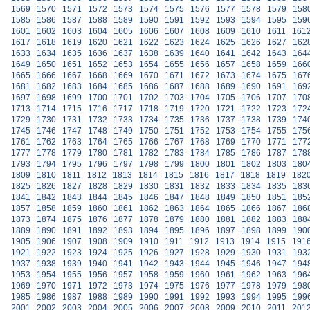
1569
1570
1571
1572
1573
1574
1575
1576
1577
1578
1579
158
1585
1586
1587
1588
1589
1590
1591
1592
1593
1594
1595
159
1601
1602
1603
1604
1605
1606
1607
1608
1609
1610
1611
161
1617
1618
1619
1620
1621
1622
1623
1624
1625
1626
1627
162
1633
1634
1635
1636
1637
1638
1639
1640
1641
1642
1643
164
1649
1650
1651
1652
1653
1654
1655
1656
1657
1658
1659
166
1665
1666
1667
1668
1669
1670
1671
1672
1673
1674
1675
167
1681
1682
1683
1684
1685
1686
1687
1688
1689
1690
1691
169
1697
1698
1699
1700
1701
1702
1703
1704
1705
1706
1707
170
1713
1714
1715
1716
1717
1718
1719
1720
1721
1722
1723
172
1729
1730
1731
1732
1733
1734
1735
1736
1737
1738
1739
174
1745
1746
1747
1748
1749
1750
1751
1752
1753
1754
1755
175
1761
1762
1763
1764
1765
1766
1767
1768
1769
1770
1771
177
1777
1778
1779
1780
1781
1782
1783
1784
1785
1786
1787
178
1793
1794
1795
1796
1797
1798
1799
1800
1801
1802
1803
180
1809
1810
1811
1812
1813
1814
1815
1816
1817
1818
1819
182
1825
1826
1827
1828
1829
1830
1831
1832
1833
1834
1835
183
1841
1842
1843
1844
1845
1846
1847
1848
1849
1850
1851
185
1857
1858
1859
1860
1861
1862
1863
1864
1865
1866
1867
186
1873
1874
1875
1876
1877
1878
1879
1880
1881
1882
1883
188
1889
1890
1891
1892
1893
1894
1895
1896
1897
1898
1899
190
1905
1906
1907
1908
1909
1910
1911
1912
1913
1914
1915
191
1921
1922
1923
1924
1925
1926
1927
1928
1929
1930
1931
193
1937
1938
1939
1940
1941
1942
1943
1944
1945
1946
1947
194
1953
1954
1955
1956
1957
1958
1959
1960
1961
1962
1963
196
1969
1970
1971
1972
1973
1974
1975
1976
1977
1978
1979
198
1985
1986
1987
1988
1989
1990
1991
1992
1993
1994
1995
199
2001
2002
2003
2004
2005
2006
2007
2008
2009
2010
2011
201