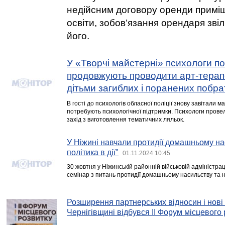
недійсним договору оренди примі
освіти, зобов’язання орендаря зві
його.
У «Творчі майстерні» психологи по
продовжують проводити арт-терапе
дітьми загиблих і поранених побра
В гості до психологів обласної поліції знову завітали мал
потребують психологічної підтримки. Психологи прове
захід з виготовлення тематичних ляльок.
У Ніжині навчали протидії домашньому н
політика в дії"
01.11.2024 10:45
30 жовтня у Ніжинській районній військовій адміністра
семінар з питань протидії домашньому насильству та н
Розширення партнерських відносин і нові 
Чернігівщині відбувся ІІ Форум місцевого