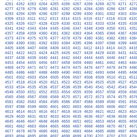
4261
4262
4263
4264
4265
4266
4267
4268
4269
4270
4271
427
4277
4278
4279
4280
4281
4282
4283
4284
4285
4286
4287
428
4293
4294
4295
4296
4297
4298
4299
4300
4301
4302
4303
430
4309
4310
4311
4312
4313
4314
4315
4316
4317
4318
4319
432
4325
4326
4327
4328
4329
4330
4331
4332
4333
4334
4335
433
4341
4342
4343
4344
4345
4346
4347
4348
4349
4350
4351
435
4357
4358
4359
4360
4361
4362
4363
4364
4365
4366
4367
436
4373
4374
4375
4376
4377
4378
4379
4380
4381
4382
4383
438
4389
4390
4391
4392
4393
4394
4395
4396
4397
4398
4399
440
4405
4406
4407
4408
4409
4410
4411
4412
4413
4414
4415
441
4421
4422
4423
4424
4425
4426
4427
4428
4429
4430
4431
443
4437
4438
4439
4440
4441
4442
4443
4444
4445
4446
4447
444
4453
4454
4455
4456
4457
4458
4459
4460
4461
4462
4463
446
4469
4470
4471
4472
4473
4474
4475
4476
4477
4478
4479
448
4485
4486
4487
4488
4489
4490
4491
4492
4493
4494
4495
449
4501
4502
4503
4504
4505
4506
4507
4508
4509
4510
4511
451
4517
4518
4519
4520
4521
4522
4523
4524
4525
4526
4527
452
4533
4534
4535
4536
4537
4538
4539
4540
4541
4542
4543
454
4549
4550
4551
4552
4553
4554
4555
4556
4557
4558
4559
456
4565
4566
4567
4568
4569
4570
4571
4572
4573
4574
4575
457
4581
4582
4583
4584
4585
4586
4587
4588
4589
4590
4591
459
4597
4598
4599
4600
4601
4602
4603
4604
4605
4606
4607
460
4613
4614
4615
4616
4617
4618
4619
4620
4621
4622
4623
462
4629
4630
4631
4632
4633
4634
4635
4636
4637
4638
4639
464
4645
4646
4647
4648
4649
4650
4651
4652
4653
4654
4655
465
4661
4662
4663
4664
4665
4666
4667
4668
4669
4670
4671
467
4677
4678
4679
4680
4681
4682
4683
4684
4685
4686
4687
468
4693
4694
4695
4696
4697
4698
4699
4700
4701
4702
4703
470