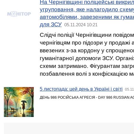
На Чернігівщині поліцейські викри
угруповання, яке налагодило схему
автомобілями, завезеними як гума
для ЗСУ
05.11.2024 10:21
Слідчі поліції Чернігівщини повідо
чернігівцям про підозри у продажі 
ввезених з-за кордону у спрощеном
гуманітарної допомоги ЗСУ. Орган
схеми затримано. Фігурантам загр
позбавлення волі з конфіскацією м
5 листопада: цей день в Україні і світі
05.11
ДЕНЬ 986 РОСІЙСЬКА АГРЕСІЯ - DAY 986 RUSSIAN 