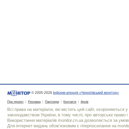
© 2005-2026
Інформ-агенція «Чернігівський монітор»
Про проект
|
Реклама
|
Партнери
|
Контакти
|
Архів
Всі права на матеріали, які містить цей сайт, охороняються у 
законодавством України, в тому числі, про авторське право і 
Використання матерiалiв monitor.cn.ua дозволяється за умов
Для iнтернет-видань обов'язковим є гiперпосилання на monito