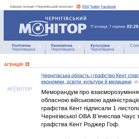
Інформ-агенція «Чернігівський монітор»:
RSS
Twitter
Facebook
Інформ-агенція
«Чернігівський монітор»
02:28
П`ятниця, 7 серпня,
Політична
Економічна
Культурна
Стил
Чернігівщина
Чернігівщина
Чернігівщина
АГЕНЦIЯ
Чернігівська область і графство Кент спі
економіки, освіти, культури й медицини
05
Меморандум про взаєморозуміння 
обласною військовою адміністраці
графства Кент підписали 1 листоп
Чернігівської ОВА В’ячеслав Чаус 
графства Кент Роджер Гоф.