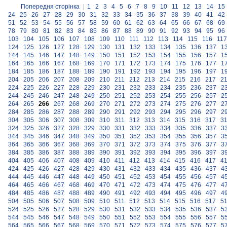
Попередня сторінка
|
1
2
3
4
5
6
7
8
9
10
11
12
13
14
15
24
25
26
27
28
29
30
31
32
33
34
35
36
37
38
39
40
41
42
51
52
53
54
55
56
57
58
59
60
61
62
63
64
65
66
67
68
69
78
79
80
81
82
83
84
85
86
87
88
89
90
91
92
93
94
95
96
103
104
105
106
107
108
109
110
111
112
113
114
115
116
117
124
125
126
127
128
129
130
131
132
133
134
135
136
137
1
144
145
146
147
148
149
150
151
152
153
154
155
156
157
1
164
165
166
167
168
169
170
171
172
173
174
175
176
177
1
184
185
186
187
188
189
190
191
192
193
194
195
196
197
1
204
205
206
207
208
209
210
211
212
213
214
215
216
217
2
224
225
226
227
228
229
230
231
232
233
234
235
236
237
2
244
245
246
247
248
249
250
251
252
253
254
255
256
257
2
264
265
266
267
268
269
270
271
272
273
274
275
276
277
2
284
285
286
287
288
289
290
291
292
293
294
295
296
297
2
304
305
306
307
308
309
310
311
312
313
314
315
316
317
3
324
325
326
327
328
329
330
331
332
333
334
335
336
337
3
344
345
346
347
348
349
350
351
352
353
354
355
356
357
3
364
365
366
367
368
369
370
371
372
373
374
375
376
377
3
384
385
386
387
388
389
390
391
392
393
394
395
396
397
3
404
405
406
407
408
409
410
411
412
413
414
415
416
417
4
424
425
426
427
428
429
430
431
432
433
434
435
436
437
4
444
445
446
447
448
449
450
451
452
453
454
455
456
457
4
464
465
466
467
468
469
470
471
472
473
474
475
476
477
4
484
485
486
487
488
489
490
491
492
493
494
495
496
497
4
504
505
506
507
508
509
510
511
512
513
514
515
516
517
5
524
525
526
527
528
529
530
531
532
533
534
535
536
537
5
544
545
546
547
548
549
550
551
552
553
554
555
556
557
5
564
565
566
567
568
569
570
571
572
573
574
575
576
577
5