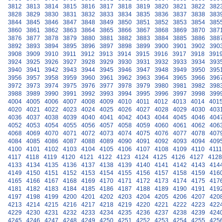
3812
3813
3814
3815
3816
3817
3818
3819
3820
3821
3822
382
3828
3829
3830
3831
3832
3833
3834
3835
3836
3837
3838
383
3844
3845
3846
3847
3848
3849
3850
3851
3852
3853
3854
385
3860
3861
3862
3863
3864
3865
3866
3867
3868
3869
3870
387
3876
3877
3878
3879
3880
3881
3882
3883
3884
3885
3886
388
3892
3893
3894
3895
3896
3897
3898
3899
3900
3901
3902
390
3908
3909
3910
3911
3912
3913
3914
3915
3916
3917
3918
391
3924
3925
3926
3927
3928
3929
3930
3931
3932
3933
3934
393
3940
3941
3942
3943
3944
3945
3946
3947
3948
3949
3950
395
3956
3957
3958
3959
3960
3961
3962
3963
3964
3965
3966
396
3972
3973
3974
3975
3976
3977
3978
3979
3980
3981
3982
398
3988
3989
3990
3991
3992
3993
3994
3995
3996
3997
3998
399
4004
4005
4006
4007
4008
4009
4010
4011
4012
4013
4014
401
4020
4021
4022
4023
4024
4025
4026
4027
4028
4029
4030
403
4036
4037
4038
4039
4040
4041
4042
4043
4044
4045
4046
404
4052
4053
4054
4055
4056
4057
4058
4059
4060
4061
4062
406
4068
4069
4070
4071
4072
4073
4074
4075
4076
4077
4078
407
4084
4085
4086
4087
4088
4089
4090
4091
4092
4093
4094
409
4100
4101
4102
4103
4104
4105
4106
4107
4108
4109
4110
4111
4117
4118
4119
4120
4121
4122
4123
4124
4125
4126
4127
4128
4133
4134
4135
4136
4137
4138
4139
4140
4141
4142
4143
414
4149
4150
4151
4152
4153
4154
4155
4156
4157
4158
4159
416
4165
4166
4167
4168
4169
4170
4171
4172
4173
4174
4175
417
4181
4182
4183
4184
4185
4186
4187
4188
4189
4190
4191
419
4197
4198
4199
4200
4201
4202
4203
4204
4205
4206
4207
420
4213
4214
4215
4216
4217
4218
4219
4220
4221
4222
4223
422
4229
4230
4231
4232
4233
4234
4235
4236
4237
4238
4239
424
4245
4246
4247
4248
4249
4250
4251
4252
4253
4254
4255
425