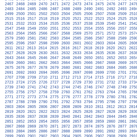
2467
2468
2469
2470
2471
2472
2473
2474
2475
2476
2477
247
2483
2484
2485
2486
2487
2488
2489
2490
2491
2492
2493
249
2499
2500
2501
2502
2503
2504
2505
2506
2507
2508
2509
251
2515
2516
2517
2518
2519
2520
2521
2522
2523
2524
2525
252
2531
2532
2533
2534
2535
2536
2537
2538
2539
2540
2541
254
2547
2548
2549
2550
2551
2552
2553
2554
2555
2556
2557
255
2563
2564
2565
2566
2567
2568
2569
2570
2571
2572
2573
257
2579
2580
2581
2582
2583
2584
2585
2586
2587
2588
2589
259
2595
2596
2597
2598
2599
2600
2601
2602
2603
2604
2605
260
2611
2612
2613
2614
2615
2616
2617
2618
2619
2620
2621
262
2627
2628
2629
2630
2631
2632
2633
2634
2635
2636
2637
263
2643
2644
2645
2646
2647
2648
2649
2650
2651
2652
2653
265
2659
2660
2661
2662
2663
2664
2665
2666
2667
2668
2669
267
2675
2676
2677
2678
2679
2680
2681
2682
2683
2684
2685
268
2691
2692
2693
2694
2695
2696
2697
2698
2699
2700
2701
270
2707
2708
2709
2710
2711
2712
2713
2714
2715
2716
2717
271
2723
2724
2725
2726
2727
2728
2729
2730
2731
2732
2733
273
2739
2740
2741
2742
2743
2744
2745
2746
2747
2748
2749
275
2755
2756
2757
2758
2759
2760
2761
2762
2763
2764
2765
276
2771
2772
2773
2774
2775
2776
2777
2778
2779
2780
2781
278
2787
2788
2789
2790
2791
2792
2793
2794
2795
2796
2797
279
2803
2804
2805
2806
2807
2808
2809
2810
2811
2812
2813
281
2819
2820
2821
2822
2823
2824
2825
2826
2827
2828
2829
283
2835
2836
2837
2838
2839
2840
2841
2842
2843
2844
2845
284
2851
2852
2853
2854
2855
2856
2857
2858
2859
2860
2861
286
2867
2868
2869
2870
2871
2872
2873
2874
2875
2876
2877
287
2883
2884
2885
2886
2887
2888
2889
2890
2891
2892
2893
289
2899
2900
2901
2902
2903
2904
2905
2906
2907
2908
2909
291