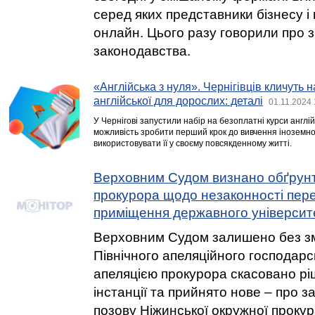
серед яких представники бізнесу і
онлайн. Цього разу говорили про 
законодавства.
«Англійська з нуля». Чернігівців кличуть 
англійської для дорослих: деталі
01.11.2024 
У Чернігові запустили набір на безоплатні курси англі
можливість зробити перший крок до вивчення іноземно
використовувати її у своєму повсякденному житті.
Верховним Судом визнано обґрун
прокурора щодо незаконності пере
приміщення державного університ
Верховним Судом залишено без зм
Північного апеляційного господарсь
апеляцією прокурора скасовано рі
інстанції та прийнято нове – про 
позову Ніжинської окружної проку