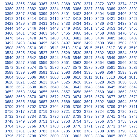
3364
3365
3366
3367
3368
3369
3370
3371
3372
3373
3374
337
3380
3381
3382
3383
3384
3385
3386
3387
3388
3389
3390
339
3396
3397
3398
3399
3400
3401
3402
3403
3404
3405
3406
340
3412
3413
3414
3415
3416
3417
3418
3419
3420
3421
3422
342
3428
3429
3430
3431
3432
3433
3434
3435
3436
3437
3438
343
3444
3445
3446
3447
3448
3449
3450
3451
3452
3453
3454
345
3460
3461
3462
3463
3464
3465
3466
3467
3468
3469
3470
347
3476
3477
3478
3479
3480
3481
3482
3483
3484
3485
3486
348
3492
3493
3494
3495
3496
3497
3498
3499
3500
3501
3502
350
3508
3509
3510
3511
3512
3513
3514
3515
3516
3517
3518
351
3524
3525
3526
3527
3528
3529
3530
3531
3532
3533
3534
353
3540
3541
3542
3543
3544
3545
3546
3547
3548
3549
3550
355
3556
3557
3558
3559
3560
3561
3562
3563
3564
3565
3566
356
3572
3573
3574
3575
3576
3577
3578
3579
3580
3581
3582
358
3588
3589
3590
3591
3592
3593
3594
3595
3596
3597
3598
359
3604
3605
3606
3607
3608
3609
3610
3611
3612
3613
3614
361
3620
3621
3622
3623
3624
3625
3626
3627
3628
3629
3630
363
3636
3637
3638
3639
3640
3641
3642
3643
3644
3645
3646
364
3652
3653
3654
3655
3656
3657
3658
3659
3660
3661
3662
366
3668
3669
3670
3671
3672
3673
3674
3675
3676
3677
3678
367
3684
3685
3686
3687
3688
3689
3690
3691
3692
3693
3694
369
3700
3701
3702
3703
3704
3705
3706
3707
3708
3709
3710
371
3716
3717
3718
3719
3720
3721
3722
3723
3724
3725
3726
372
3732
3733
3734
3735
3736
3737
3738
3739
3740
3741
3742
374
3748
3749
3750
3751
3752
3753
3754
3755
3756
3757
3758
375
3764
3765
3766
3767
3768
3769
3770
3771
3772
3773
3774
377
3780
3781
3782
3783
3784
3785
3786
3787
3788
3789
3790
379
3796
3797
3798
3799
3800
3801
3802
3803
3804
3805
3806
380