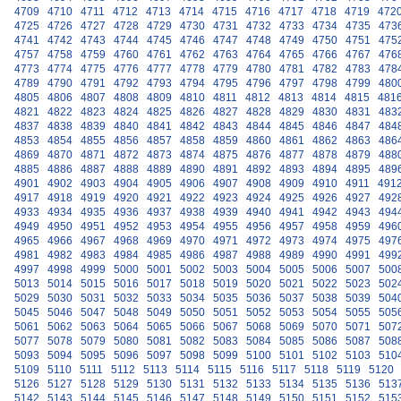
4709
4710
4711
4712
4713
4714
4715
4716
4717
4718
4719
472
4725
4726
4727
4728
4729
4730
4731
4732
4733
4734
4735
473
4741
4742
4743
4744
4745
4746
4747
4748
4749
4750
4751
475
4757
4758
4759
4760
4761
4762
4763
4764
4765
4766
4767
476
4773
4774
4775
4776
4777
4778
4779
4780
4781
4782
4783
478
4789
4790
4791
4792
4793
4794
4795
4796
4797
4798
4799
480
4805
4806
4807
4808
4809
4810
4811
4812
4813
4814
4815
481
4821
4822
4823
4824
4825
4826
4827
4828
4829
4830
4831
483
4837
4838
4839
4840
4841
4842
4843
4844
4845
4846
4847
484
4853
4854
4855
4856
4857
4858
4859
4860
4861
4862
4863
486
4869
4870
4871
4872
4873
4874
4875
4876
4877
4878
4879
488
4885
4886
4887
4888
4889
4890
4891
4892
4893
4894
4895
489
4901
4902
4903
4904
4905
4906
4907
4908
4909
4910
4911
491
4917
4918
4919
4920
4921
4922
4923
4924
4925
4926
4927
492
4933
4934
4935
4936
4937
4938
4939
4940
4941
4942
4943
494
4949
4950
4951
4952
4953
4954
4955
4956
4957
4958
4959
496
4965
4966
4967
4968
4969
4970
4971
4972
4973
4974
4975
497
4981
4982
4983
4984
4985
4986
4987
4988
4989
4990
4991
499
4997
4998
4999
5000
5001
5002
5003
5004
5005
5006
5007
500
5013
5014
5015
5016
5017
5018
5019
5020
5021
5022
5023
502
5029
5030
5031
5032
5033
5034
5035
5036
5037
5038
5039
504
5045
5046
5047
5048
5049
5050
5051
5052
5053
5054
5055
505
5061
5062
5063
5064
5065
5066
5067
5068
5069
5070
5071
507
5077
5078
5079
5080
5081
5082
5083
5084
5085
5086
5087
508
5093
5094
5095
5096
5097
5098
5099
5100
5101
5102
5103
510
5109
5110
5111
5112
5113
5114
5115
5116
5117
5118
5119
5120
5126
5127
5128
5129
5130
5131
5132
5133
5134
5135
5136
513
5142
5143
5144
5145
5146
5147
5148
5149
5150
5151
5152
515