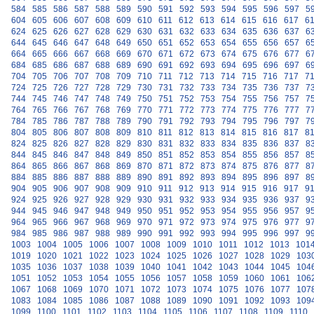
584
585
586
587
588
589
590
591
592
593
594
595
596
597
5
604
605
606
607
608
609
610
611
612
613
614
615
616
617
6
624
625
626
627
628
629
630
631
632
633
634
635
636
637
6
644
645
646
647
648
649
650
651
652
653
654
655
656
657
6
664
665
666
667
668
669
670
671
672
673
674
675
676
677
6
684
685
686
687
688
689
690
691
692
693
694
695
696
697
6
704
705
706
707
708
709
710
711
712
713
714
715
716
717
7
724
725
726
727
728
729
730
731
732
733
734
735
736
737
7
744
745
746
747
748
749
750
751
752
753
754
755
756
757
7
764
765
766
767
768
769
770
771
772
773
774
775
776
777
7
784
785
786
787
788
789
790
791
792
793
794
795
796
797
7
804
805
806
807
808
809
810
811
812
813
814
815
816
817
8
824
825
826
827
828
829
830
831
832
833
834
835
836
837
8
844
845
846
847
848
849
850
851
852
853
854
855
856
857
8
864
865
866
867
868
869
870
871
872
873
874
875
876
877
8
884
885
886
887
888
889
890
891
892
893
894
895
896
897
8
904
905
906
907
908
909
910
911
912
913
914
915
916
917
9
924
925
926
927
928
929
930
931
932
933
934
935
936
937
9
944
945
946
947
948
949
950
951
952
953
954
955
956
957
9
964
965
966
967
968
969
970
971
972
973
974
975
976
977
9
984
985
986
987
988
989
990
991
992
993
994
995
996
997
9
1003
1004
1005
1006
1007
1008
1009
1010
1011
1012
1013
101
1019
1020
1021
1022
1023
1024
1025
1026
1027
1028
1029
103
1035
1036
1037
1038
1039
1040
1041
1042
1043
1044
1045
104
1051
1052
1053
1054
1055
1056
1057
1058
1059
1060
1061
106
1067
1068
1069
1070
1071
1072
1073
1074
1075
1076
1077
107
1083
1084
1085
1086
1087
1088
1089
1090
1091
1092
1093
109
1099
1100
1101
1102
1103
1104
1105
1106
1107
1108
1109
1110