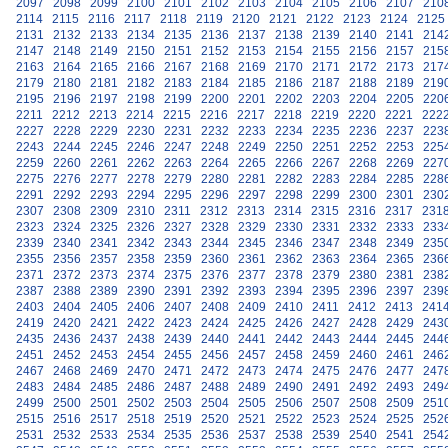
2097
2098
2099
2100
2101
2102
2103
2104
2105
2106
2107
210
2114
2115
2116
2117
2118
2119
2120
2121
2122
2123
2124
2125
2131
2132
2133
2134
2135
2136
2137
2138
2139
2140
2141
214
2147
2148
2149
2150
2151
2152
2153
2154
2155
2156
2157
215
2163
2164
2165
2166
2167
2168
2169
2170
2171
2172
2173
217
2179
2180
2181
2182
2183
2184
2185
2186
2187
2188
2189
219
2195
2196
2197
2198
2199
2200
2201
2202
2203
2204
2205
220
2211
2212
2213
2214
2215
2216
2217
2218
2219
2220
2221
222
2227
2228
2229
2230
2231
2232
2233
2234
2235
2236
2237
223
2243
2244
2245
2246
2247
2248
2249
2250
2251
2252
2253
225
2259
2260
2261
2262
2263
2264
2265
2266
2267
2268
2269
227
2275
2276
2277
2278
2279
2280
2281
2282
2283
2284
2285
228
2291
2292
2293
2294
2295
2296
2297
2298
2299
2300
2301
230
2307
2308
2309
2310
2311
2312
2313
2314
2315
2316
2317
231
2323
2324
2325
2326
2327
2328
2329
2330
2331
2332
2333
233
2339
2340
2341
2342
2343
2344
2345
2346
2347
2348
2349
235
2355
2356
2357
2358
2359
2360
2361
2362
2363
2364
2365
236
2371
2372
2373
2374
2375
2376
2377
2378
2379
2380
2381
238
2387
2388
2389
2390
2391
2392
2393
2394
2395
2396
2397
239
2403
2404
2405
2406
2407
2408
2409
2410
2411
2412
2413
241
2419
2420
2421
2422
2423
2424
2425
2426
2427
2428
2429
243
2435
2436
2437
2438
2439
2440
2441
2442
2443
2444
2445
244
2451
2452
2453
2454
2455
2456
2457
2458
2459
2460
2461
246
2467
2468
2469
2470
2471
2472
2473
2474
2475
2476
2477
247
2483
2484
2485
2486
2487
2488
2489
2490
2491
2492
2493
249
2499
2500
2501
2502
2503
2504
2505
2506
2507
2508
2509
251
2515
2516
2517
2518
2519
2520
2521
2522
2523
2524
2525
252
2531
2532
2533
2534
2535
2536
2537
2538
2539
2540
2541
254