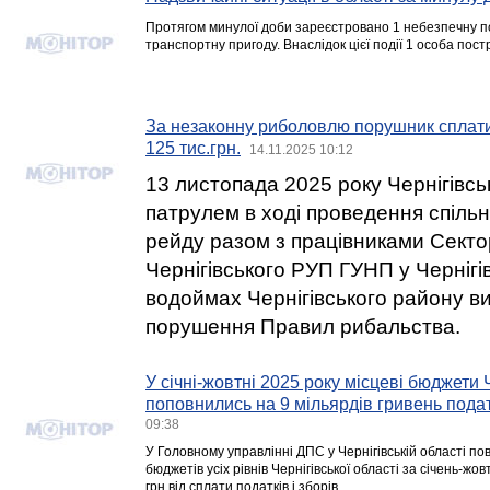
Протягом минулої доби зареєстровано 1 небезпечну по
транспортну пригоду. Внаслідок цієї події 1 особа пос
За незаконну риболовлю порушник сплат
125 тис.грн.
14.11.2025 10:12
13 листопада 2025 року Чернігів
патрулем в ході проведення спіль
рейду разом з працівниками Сектор
Чернігівського РУП ГУНП у Чернігів
водоймах Чернігівського району в
порушення Правил рибальства.
У січні-жовтні 2025 року місцеві бюджети
поповнились на 9 мільярдів гривень подат
09:38
У Головному управлінні ДПС у Чернігівській області по
бюджетів усіх рівнів Чернігівської області за січень-ж
грн від сплати податків і зборів