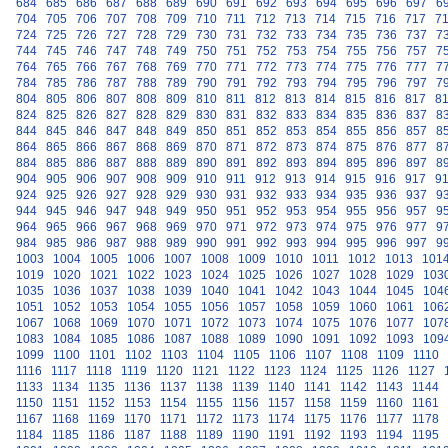
684
685
686
687
688
689
690
691
692
693
694
695
696
697
6
704
705
706
707
708
709
710
711
712
713
714
715
716
717
7
724
725
726
727
728
729
730
731
732
733
734
735
736
737
7
744
745
746
747
748
749
750
751
752
753
754
755
756
757
7
764
765
766
767
768
769
770
771
772
773
774
775
776
777
7
784
785
786
787
788
789
790
791
792
793
794
795
796
797
7
804
805
806
807
808
809
810
811
812
813
814
815
816
817
8
824
825
826
827
828
829
830
831
832
833
834
835
836
837
8
844
845
846
847
848
849
850
851
852
853
854
855
856
857
8
864
865
866
867
868
869
870
871
872
873
874
875
876
877
8
884
885
886
887
888
889
890
891
892
893
894
895
896
897
8
904
905
906
907
908
909
910
911
912
913
914
915
916
917
9
924
925
926
927
928
929
930
931
932
933
934
935
936
937
9
944
945
946
947
948
949
950
951
952
953
954
955
956
957
9
964
965
966
967
968
969
970
971
972
973
974
975
976
977
9
984
985
986
987
988
989
990
991
992
993
994
995
996
997
9
1003
1004
1005
1006
1007
1008
1009
1010
1011
1012
1013
101
1019
1020
1021
1022
1023
1024
1025
1026
1027
1028
1029
103
1035
1036
1037
1038
1039
1040
1041
1042
1043
1044
1045
104
1051
1052
1053
1054
1055
1056
1057
1058
1059
1060
1061
106
1067
1068
1069
1070
1071
1072
1073
1074
1075
1076
1077
107
1083
1084
1085
1086
1087
1088
1089
1090
1091
1092
1093
109
1099
1100
1101
1102
1103
1104
1105
1106
1107
1108
1109
1110
1116
1117
1118
1119
1120
1121
1122
1123
1124
1125
1126
1127
1133
1134
1135
1136
1137
1138
1139
1140
1141
1142
1143
1144
1150
1151
1152
1153
1154
1155
1156
1157
1158
1159
1160
1161
1167
1168
1169
1170
1171
1172
1173
1174
1175
1176
1177
1178
1184
1185
1186
1187
1188
1189
1190
1191
1192
1193
1194
1195