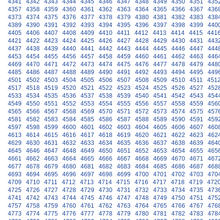
4341
4342
4343
4344
4345
4346
4347
4348
4349
4350
4351
435
4357
4358
4359
4360
4361
4362
4363
4364
4365
4366
4367
436
4373
4374
4375
4376
4377
4378
4379
4380
4381
4382
4383
438
4389
4390
4391
4392
4393
4394
4395
4396
4397
4398
4399
440
4405
4406
4407
4408
4409
4410
4411
4412
4413
4414
4415
441
4421
4422
4423
4424
4425
4426
4427
4428
4429
4430
4431
443
4437
4438
4439
4440
4441
4442
4443
4444
4445
4446
4447
444
4453
4454
4455
4456
4457
4458
4459
4460
4461
4462
4463
446
4469
4470
4471
4472
4473
4474
4475
4476
4477
4478
4479
448
4485
4486
4487
4488
4489
4490
4491
4492
4493
4494
4495
449
4501
4502
4503
4504
4505
4506
4507
4508
4509
4510
4511
451
4517
4518
4519
4520
4521
4522
4523
4524
4525
4526
4527
452
4533
4534
4535
4536
4537
4538
4539
4540
4541
4542
4543
454
4549
4550
4551
4552
4553
4554
4555
4556
4557
4558
4559
456
4565
4566
4567
4568
4569
4570
4571
4572
4573
4574
4575
457
4581
4582
4583
4584
4585
4586
4587
4588
4589
4590
4591
459
4597
4598
4599
4600
4601
4602
4603
4604
4605
4606
4607
460
4613
4614
4615
4616
4617
4618
4619
4620
4621
4622
4623
462
4629
4630
4631
4632
4633
4634
4635
4636
4637
4638
4639
464
4645
4646
4647
4648
4649
4650
4651
4652
4653
4654
4655
465
4661
4662
4663
4664
4665
4666
4667
4668
4669
4670
4671
467
4677
4678
4679
4680
4681
4682
4683
4684
4685
4686
4687
468
4693
4694
4695
4696
4697
4698
4699
4700
4701
4702
4703
470
4709
4710
4711
4712
4713
4714
4715
4716
4717
4718
4719
472
4725
4726
4727
4728
4729
4730
4731
4732
4733
4734
4735
473
4741
4742
4743
4744
4745
4746
4747
4748
4749
4750
4751
475
4757
4758
4759
4760
4761
4762
4763
4764
4765
4766
4767
476
4773
4774
4775
4776
4777
4778
4779
4780
4781
4782
4783
478