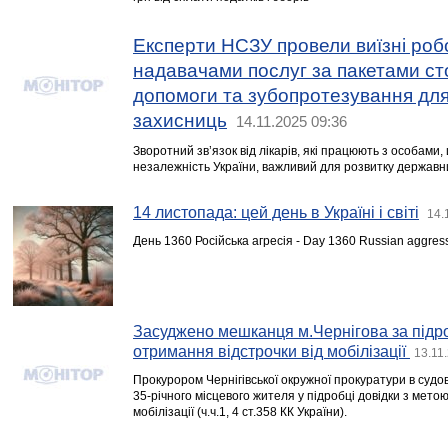
Експерти НСЗУ провели виїзні робоч
надавачами послуг за пакетами ст
допомоги та зубопротезування для 
захисниць
14.11.2025 09:36
Зворотний зв’язок від лікарів, які працюють з особами
незалежність України, важливий для розвитку державн
14 листопада: цей день в Україні і світі
14.
День 1360 Російська агресія - Day 1360 Russian aggres
Засуджено мешканця м.Чернігова за підро
отримання відстрочки від мобілізації
13.11
Прокурором Чернігівської окружної прокуратури в судо
35-річного місцевого жителя у підробці довідки з мето
мобілізації (ч.ч.1, 4 ст.358 КК України).