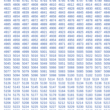
4789
4790
4791
4792
4793
4794
4795
4796
4797
4798
4799
480
4805
4806
4807
4808
4809
4810
4811
4812
4813
4814
4815
481
4821
4822
4823
4824
4825
4826
4827
4828
4829
4830
4831
483
4837
4838
4839
4840
4841
4842
4843
4844
4845
4846
4847
484
4853
4854
4855
4856
4857
4858
4859
4860
4861
4862
4863
486
4869
4870
4871
4872
4873
4874
4875
4876
4877
4878
4879
488
4885
4886
4887
4888
4889
4890
4891
4892
4893
4894
4895
489
4901
4902
4903
4904
4905
4906
4907
4908
4909
4910
4911
491
4917
4918
4919
4920
4921
4922
4923
4924
4925
4926
4927
492
4933
4934
4935
4936
4937
4938
4939
4940
4941
4942
4943
494
4949
4950
4951
4952
4953
4954
4955
4956
4957
4958
4959
496
4965
4966
4967
4968
4969
4970
4971
4972
4973
4974
4975
497
4981
4982
4983
4984
4985
4986
4987
4988
4989
4990
4991
499
4997
4998
4999
5000
5001
5002
5003
5004
5005
5006
5007
500
5013
5014
5015
5016
5017
5018
5019
5020
5021
5022
5023
502
5029
5030
5031
5032
5033
5034
5035
5036
5037
5038
5039
504
5045
5046
5047
5048
5049
5050
5051
5052
5053
5054
5055
505
5061
5062
5063
5064
5065
5066
5067
5068
5069
5070
5071
507
5077
5078
5079
5080
5081
5082
5083
5084
5085
5086
5087
508
5093
5094
5095
5096
5097
5098
5099
5100
5101
5102
5103
510
5109
5110
5111
5112
5113
5114
5115
5116
5117
5118
5119
5120
5126
5127
5128
5129
5130
5131
5132
5133
5134
5135
5136
513
5142
5143
5144
5145
5146
5147
5148
5149
5150
5151
5152
515
5158
5159
5160
5161
5162
5163
5164
5165
5166
5167
5168
516
5174
5175
5176
5177
5178
5179
5180
5181
5182
5183
5184
518
5190
5191
5192
5193
5194
5195
5196
5197
5198
5199
5200
520
5206
5207
5208
5209
5210
5211
5212
5213
5214
5215
5216
521
5222
5223
5224
5225
5226
5227
5228
5229
5230
5231
5232
523