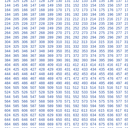
124
125
126
127
128
129
130
131
132
133
134
135
136
137
1
144
145
146
147
148
149
150
151
152
153
154
155
156
157
1
164
165
166
167
168
169
170
171
172
173
174
175
176
177
1
184
185
186
187
188
189
190
191
192
193
194
195
196
197
1
204
205
206
207
208
209
210
211
212
213
214
215
216
217
2
224
225
226
227
228
229
230
231
232
233
234
235
236
237
2
244
245
246
247
248
249
250
251
252
253
254
255
256
257
2
264
265
266
267
268
269
270
271
272
273
274
275
276
277
2
284
285
286
287
288
289
290
291
292
293
294
295
296
297
2
304
305
306
307
308
309
310
311
312
313
314
315
316
317
3
324
325
326
327
328
329
330
331
332
333
334
335
336
337
3
344
345
346
347
348
349
350
351
352
353
354
355
356
357
3
364
365
366
367
368
369
370
371
372
373
374
375
376
377
3
384
385
386
387
388
389
390
391
392
393
394
395
396
397
3
404
405
406
407
408
409
410
411
412
413
414
415
416
417
4
424
425
426
427
428
429
430
431
432
433
434
435
436
437
4
444
445
446
447
448
449
450
451
452
453
454
455
456
457
4
464
465
466
467
468
469
470
471
472
473
474
475
476
477
4
484
485
486
487
488
489
490
491
492
493
494
495
496
497
4
504
505
506
507
508
509
510
511
512
513
514
515
516
517
5
524
525
526
527
528
529
530
531
532
533
534
535
536
537
5
544
545
546
547
548
549
550
551
552
553
554
555
556
557
5
564
565
566
567
568
569
570
571
572
573
574
575
576
577
5
584
585
586
587
588
589
590
591
592
593
594
595
596
597
5
604
605
606
607
608
609
610
611
612
613
614
615
616
617
6
624
625
626
627
628
629
630
631
632
633
634
635
636
637
6
644
645
646
647
648
649
650
651
652
653
654
655
656
657
6
664
665
666
667
668
669
670
671
672
673
674
675
676
677
6