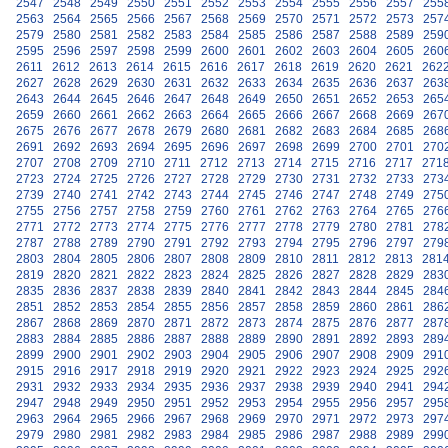
2547
2548
2549
2550
2551
2552
2553
2554
2555
2556
2557
255
2563
2564
2565
2566
2567
2568
2569
2570
2571
2572
2573
257
2579
2580
2581
2582
2583
2584
2585
2586
2587
2588
2589
259
2595
2596
2597
2598
2599
2600
2601
2602
2603
2604
2605
260
2611
2612
2613
2614
2615
2616
2617
2618
2619
2620
2621
262
2627
2628
2629
2630
2631
2632
2633
2634
2635
2636
2637
263
2643
2644
2645
2646
2647
2648
2649
2650
2651
2652
2653
265
2659
2660
2661
2662
2663
2664
2665
2666
2667
2668
2669
267
2675
2676
2677
2678
2679
2680
2681
2682
2683
2684
2685
268
2691
2692
2693
2694
2695
2696
2697
2698
2699
2700
2701
270
2707
2708
2709
2710
2711
2712
2713
2714
2715
2716
2717
271
2723
2724
2725
2726
2727
2728
2729
2730
2731
2732
2733
273
2739
2740
2741
2742
2743
2744
2745
2746
2747
2748
2749
275
2755
2756
2757
2758
2759
2760
2761
2762
2763
2764
2765
276
2771
2772
2773
2774
2775
2776
2777
2778
2779
2780
2781
278
2787
2788
2789
2790
2791
2792
2793
2794
2795
2796
2797
279
2803
2804
2805
2806
2807
2808
2809
2810
2811
2812
2813
281
2819
2820
2821
2822
2823
2824
2825
2826
2827
2828
2829
283
2835
2836
2837
2838
2839
2840
2841
2842
2843
2844
2845
284
2851
2852
2853
2854
2855
2856
2857
2858
2859
2860
2861
286
2867
2868
2869
2870
2871
2872
2873
2874
2875
2876
2877
287
2883
2884
2885
2886
2887
2888
2889
2890
2891
2892
2893
289
2899
2900
2901
2902
2903
2904
2905
2906
2907
2908
2909
291
2915
2916
2917
2918
2919
2920
2921
2922
2923
2924
2925
292
2931
2932
2933
2934
2935
2936
2937
2938
2939
2940
2941
294
2947
2948
2949
2950
2951
2952
2953
2954
2955
2956
2957
295
2963
2964
2965
2966
2967
2968
2969
2970
2971
2972
2973
297
2979
2980
2981
2982
2983
2984
2985
2986
2987
2988
2989
299