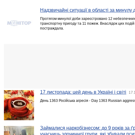
Надзвичайні ситуації в області за минулу 
Протягом минулої доби зареєстровано 12 небезпечних 
транспортну пригоду та 11 пожеж. Внаслідок цих подій
постраждала.
17 листопада: цей день в Україні і світі
17.
День 1363 Російська агресія - Day 1363 Russian aggres
Займалися наркобізнесом: до 9 років за 
учасниць злочинної групи, які збували пс