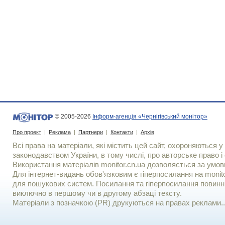
© 2005-2026
Інформ-агенція «Чернігівський монітор»
Про проект
|
Реклама
|
Партнери
|
Контакти
|
Архів
Всі права на матеріали, які містить цей сайт, охороняються у 
законодавством України, в тому числі, про авторське право і 
Використання матерiалiв monitor.cn.ua дозволяється за умов
Для iнтернет-видань обов'язковим є гiперпосилання на monito
для пошукових систем. Посилання та гіперпосилання повинні
виключно в першому чи в другому абзаці тексту.
Матеріали з позначкою (PR) друкуються на правах реклами..