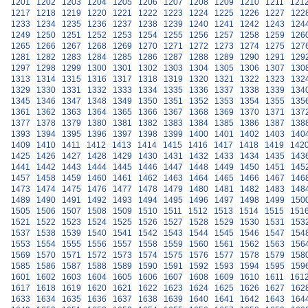
1201
1202
1203
1204
1205
1206
1207
1208
1209
1210
1211
121
1217
1218
1219
1220
1221
1222
1223
1224
1225
1226
1227
122
1233
1234
1235
1236
1237
1238
1239
1240
1241
1242
1243
124
1249
1250
1251
1252
1253
1254
1255
1256
1257
1258
1259
126
1265
1266
1267
1268
1269
1270
1271
1272
1273
1274
1275
127
1281
1282
1283
1284
1285
1286
1287
1288
1289
1290
1291
129
1297
1298
1299
1300
1301
1302
1303
1304
1305
1306
1307
130
1313
1314
1315
1316
1317
1318
1319
1320
1321
1322
1323
132
1329
1330
1331
1332
1333
1334
1335
1336
1337
1338
1339
134
1345
1346
1347
1348
1349
1350
1351
1352
1353
1354
1355
135
1361
1362
1363
1364
1365
1366
1367
1368
1369
1370
1371
137
1377
1378
1379
1380
1381
1382
1383
1384
1385
1386
1387
138
1393
1394
1395
1396
1397
1398
1399
1400
1401
1402
1403
140
1409
1410
1411
1412
1413
1414
1415
1416
1417
1418
1419
142
1425
1426
1427
1428
1429
1430
1431
1432
1433
1434
1435
143
1441
1442
1443
1444
1445
1446
1447
1448
1449
1450
1451
145
1457
1458
1459
1460
1461
1462
1463
1464
1465
1466
1467
146
1473
1474
1475
1476
1477
1478
1479
1480
1481
1482
1483
148
1489
1490
1491
1492
1493
1494
1495
1496
1497
1498
1499
150
1505
1506
1507
1508
1509
1510
1511
1512
1513
1514
1515
151
1521
1522
1523
1524
1525
1526
1527
1528
1529
1530
1531
153
1537
1538
1539
1540
1541
1542
1543
1544
1545
1546
1547
154
1553
1554
1555
1556
1557
1558
1559
1560
1561
1562
1563
156
1569
1570
1571
1572
1573
1574
1575
1576
1577
1578
1579
158
1585
1586
1587
1588
1589
1590
1591
1592
1593
1594
1595
159
1601
1602
1603
1604
1605
1606
1607
1608
1609
1610
1611
161
1617
1618
1619
1620
1621
1622
1623
1624
1625
1626
1627
162
1633
1634
1635
1636
1637
1638
1639
1640
1641
1642
1643
164