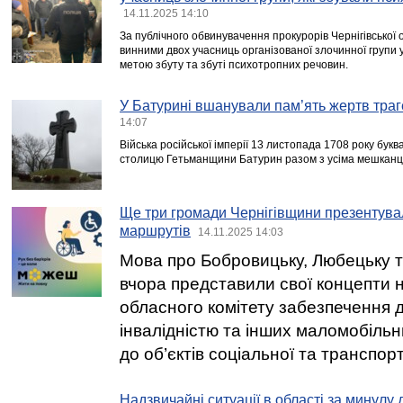
14.11.2025 14:10
За публічного обвинувачення прокурорів Чернігівської
винними двох учасниць організованої злочинної групи 
метою збуту та збуті психотропних речовин.
У Батурині вшанували пам’ять жертв траге
14:07
Війська російської імперії 13 листопада 1708 року бук
столицю Гетьманщини Батурин разом з усіма мешканц
Ще три громади Чернігівщини презентува
маршрутів
14.11.2025 14:03
Мова про Бобровицьку, Любецьку та
вчора представили свої концепти 
обласного комітету забезпечення д
інвалідністю та інших маломобіль
до об’єктів соціальної та транспор
Надзвичайні ситуації в області за минулу 