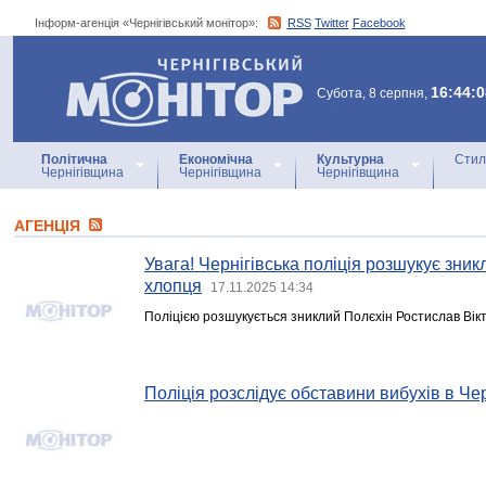
Інформ-агенція «Чернігівський монітор»:
RSS
Twitter
Facebook
Інформ-агенція
«Чернігівський монітор»
16:44:0
Субота, 8 серпня,
Політична
Економічна
Культурна
Стил
Чернігівщина
Чернігівщина
Чернігівщина
АГЕНЦIЯ
Увага! Чернігівська поліція розшукує зни
хлопця
17.11.2025 14:34
Поліцією розшукується зниклий Полєхін Ростислав Вікто
Поліція розслідує обставини вибухів в Чер