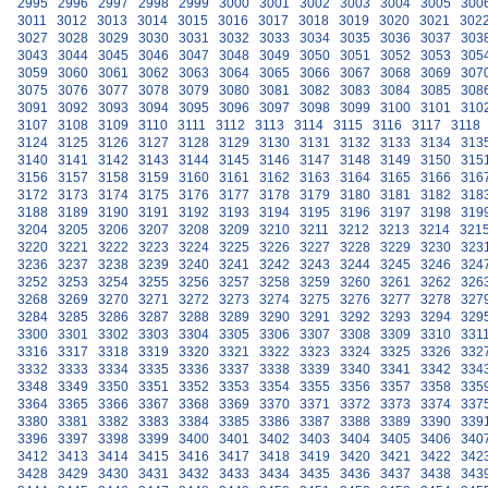
2995
2996
2997
2998
2999
3000
3001
3002
3003
3004
3005
300
3011
3012
3013
3014
3015
3016
3017
3018
3019
3020
3021
302
3027
3028
3029
3030
3031
3032
3033
3034
3035
3036
3037
303
3043
3044
3045
3046
3047
3048
3049
3050
3051
3052
3053
305
3059
3060
3061
3062
3063
3064
3065
3066
3067
3068
3069
307
3075
3076
3077
3078
3079
3080
3081
3082
3083
3084
3085
308
3091
3092
3093
3094
3095
3096
3097
3098
3099
3100
3101
310
3107
3108
3109
3110
3111
3112
3113
3114
3115
3116
3117
3118
3124
3125
3126
3127
3128
3129
3130
3131
3132
3133
3134
313
3140
3141
3142
3143
3144
3145
3146
3147
3148
3149
3150
315
3156
3157
3158
3159
3160
3161
3162
3163
3164
3165
3166
316
3172
3173
3174
3175
3176
3177
3178
3179
3180
3181
3182
318
3188
3189
3190
3191
3192
3193
3194
3195
3196
3197
3198
319
3204
3205
3206
3207
3208
3209
3210
3211
3212
3213
3214
321
3220
3221
3222
3223
3224
3225
3226
3227
3228
3229
3230
323
3236
3237
3238
3239
3240
3241
3242
3243
3244
3245
3246
324
3252
3253
3254
3255
3256
3257
3258
3259
3260
3261
3262
326
3268
3269
3270
3271
3272
3273
3274
3275
3276
3277
3278
327
3284
3285
3286
3287
3288
3289
3290
3291
3292
3293
3294
329
3300
3301
3302
3303
3304
3305
3306
3307
3308
3309
3310
331
3316
3317
3318
3319
3320
3321
3322
3323
3324
3325
3326
332
3332
3333
3334
3335
3336
3337
3338
3339
3340
3341
3342
334
3348
3349
3350
3351
3352
3353
3354
3355
3356
3357
3358
335
3364
3365
3366
3367
3368
3369
3370
3371
3372
3373
3374
337
3380
3381
3382
3383
3384
3385
3386
3387
3388
3389
3390
339
3396
3397
3398
3399
3400
3401
3402
3403
3404
3405
3406
340
3412
3413
3414
3415
3416
3417
3418
3419
3420
3421
3422
342
3428
3429
3430
3431
3432
3433
3434
3435
3436
3437
3438
343