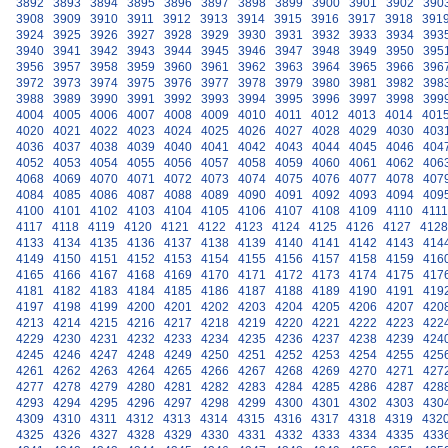
3892
3893
3894
3895
3896
3897
3898
3899
3900
3901
3902
390
3908
3909
3910
3911
3912
3913
3914
3915
3916
3917
3918
391
3924
3925
3926
3927
3928
3929
3930
3931
3932
3933
3934
393
3940
3941
3942
3943
3944
3945
3946
3947
3948
3949
3950
395
3956
3957
3958
3959
3960
3961
3962
3963
3964
3965
3966
396
3972
3973
3974
3975
3976
3977
3978
3979
3980
3981
3982
398
3988
3989
3990
3991
3992
3993
3994
3995
3996
3997
3998
399
4004
4005
4006
4007
4008
4009
4010
4011
4012
4013
4014
401
4020
4021
4022
4023
4024
4025
4026
4027
4028
4029
4030
403
4036
4037
4038
4039
4040
4041
4042
4043
4044
4045
4046
404
4052
4053
4054
4055
4056
4057
4058
4059
4060
4061
4062
406
4068
4069
4070
4071
4072
4073
4074
4075
4076
4077
4078
407
4084
4085
4086
4087
4088
4089
4090
4091
4092
4093
4094
409
4100
4101
4102
4103
4104
4105
4106
4107
4108
4109
4110
4111
4117
4118
4119
4120
4121
4122
4123
4124
4125
4126
4127
4128
4133
4134
4135
4136
4137
4138
4139
4140
4141
4142
4143
414
4149
4150
4151
4152
4153
4154
4155
4156
4157
4158
4159
416
4165
4166
4167
4168
4169
4170
4171
4172
4173
4174
4175
417
4181
4182
4183
4184
4185
4186
4187
4188
4189
4190
4191
419
4197
4198
4199
4200
4201
4202
4203
4204
4205
4206
4207
420
4213
4214
4215
4216
4217
4218
4219
4220
4221
4222
4223
422
4229
4230
4231
4232
4233
4234
4235
4236
4237
4238
4239
424
4245
4246
4247
4248
4249
4250
4251
4252
4253
4254
4255
425
4261
4262
4263
4264
4265
4266
4267
4268
4269
4270
4271
427
4277
4278
4279
4280
4281
4282
4283
4284
4285
4286
4287
428
4293
4294
4295
4296
4297
4298
4299
4300
4301
4302
4303
430
4309
4310
4311
4312
4313
4314
4315
4316
4317
4318
4319
432
4325
4326
4327
4328
4329
4330
4331
4332
4333
4334
4335
433