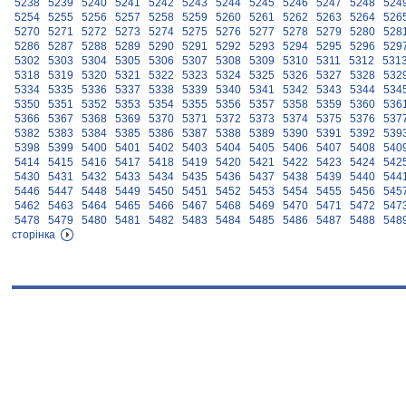
5238
5239
5240
5241
5242
5243
5244
5245
5246
5247
5248
524
5254
5255
5256
5257
5258
5259
5260
5261
5262
5263
5264
526
5270
5271
5272
5273
5274
5275
5276
5277
5278
5279
5280
528
5286
5287
5288
5289
5290
5291
5292
5293
5294
5295
5296
529
5302
5303
5304
5305
5306
5307
5308
5309
5310
5311
5312
531
5318
5319
5320
5321
5322
5323
5324
5325
5326
5327
5328
532
5334
5335
5336
5337
5338
5339
5340
5341
5342
5343
5344
534
5350
5351
5352
5353
5354
5355
5356
5357
5358
5359
5360
536
5366
5367
5368
5369
5370
5371
5372
5373
5374
5375
5376
537
5382
5383
5384
5385
5386
5387
5388
5389
5390
5391
5392
539
5398
5399
5400
5401
5402
5403
5404
5405
5406
5407
5408
540
5414
5415
5416
5417
5418
5419
5420
5421
5422
5423
5424
542
5430
5431
5432
5433
5434
5435
5436
5437
5438
5439
5440
544
5446
5447
5448
5449
5450
5451
5452
5453
5454
5455
5456
545
5462
5463
5464
5465
5466
5467
5468
5469
5470
5471
5472
547
5478
5479
5480
5481
5482
5483
5484
5485
5486
5487
5488
548
сторінка