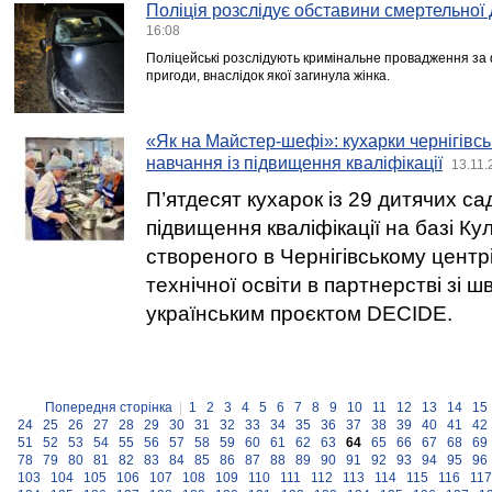
Поліція розслідує обставини смертельної
16:08
Поліцейські розслідують кримінальне провадження за
пригоди, внаслідок якої загинула жінка.
«Як на Майстер-шефі»: кухарки чернігівс
навчання із підвищення кваліфікації
13.11.
П’ятдесят кухарок із 29 дитячих с
підвищення кваліфікації на базі Ку
створеного в Чернігівському центр
технічної освіти в партнерстві зі 
українським проєктом DECIDE.
Попередня сторінка
|
1
2
3
4
5
6
7
8
9
10
11
12
13
14
15
24
25
26
27
28
29
30
31
32
33
34
35
36
37
38
39
40
41
42
51
52
53
54
55
56
57
58
59
60
61
62
63
64
65
66
67
68
69
78
79
80
81
82
83
84
85
86
87
88
89
90
91
92
93
94
95
96
103
104
105
106
107
108
109
110
111
112
113
114
115
116
117