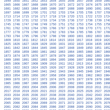
1649
1650
1651
1652
1653
1654
1655
1656
1657
1658
1659
166
1665
1666
1667
1668
1669
1670
1671
1672
1673
1674
1675
167
1681
1682
1683
1684
1685
1686
1687
1688
1689
1690
1691
169
1697
1698
1699
1700
1701
1702
1703
1704
1705
1706
1707
170
1713
1714
1715
1716
1717
1718
1719
1720
1721
1722
1723
172
1729
1730
1731
1732
1733
1734
1735
1736
1737
1738
1739
174
1745
1746
1747
1748
1749
1750
1751
1752
1753
1754
1755
175
1761
1762
1763
1764
1765
1766
1767
1768
1769
1770
1771
177
1777
1778
1779
1780
1781
1782
1783
1784
1785
1786
1787
178
1793
1794
1795
1796
1797
1798
1799
1800
1801
1802
1803
180
1809
1810
1811
1812
1813
1814
1815
1816
1817
1818
1819
182
1825
1826
1827
1828
1829
1830
1831
1832
1833
1834
1835
183
1841
1842
1843
1844
1845
1846
1847
1848
1849
1850
1851
185
1857
1858
1859
1860
1861
1862
1863
1864
1865
1866
1867
186
1873
1874
1875
1876
1877
1878
1879
1880
1881
1882
1883
188
1889
1890
1891
1892
1893
1894
1895
1896
1897
1898
1899
190
1905
1906
1907
1908
1909
1910
1911
1912
1913
1914
1915
191
1921
1922
1923
1924
1925
1926
1927
1928
1929
1930
1931
193
1937
1938
1939
1940
1941
1942
1943
1944
1945
1946
1947
194
1953
1954
1955
1956
1957
1958
1959
1960
1961
1962
1963
196
1969
1970
1971
1972
1973
1974
1975
1976
1977
1978
1979
198
1985
1986
1987
1988
1989
1990
1991
1992
1993
1994
1995
199
2001
2002
2003
2004
2005
2006
2007
2008
2009
2010
2011
201
2017
2018
2019
2020
2021
2022
2023
2024
2025
2026
2027
202
2033
2034
2035
2036
2037
2038
2039
2040
2041
2042
2043
204
2049
2050
2051
2052
2053
2054
2055
2056
2057
2058
2059
206
2065
2066
2067
2068
2069
2070
2071
2072
2073
2074
2075
207
2081
2082
2083
2084
2085
2086
2087
2088
2089
2090
2091
209