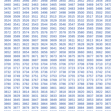
3444
3445
3446
3447
3448
3449
3450
3451
3452
3453
3454
345
3460
3461
3462
3463
3464
3465
3466
3467
3468
3469
3470
347
3476
3477
3478
3479
3480
3481
3482
3483
3484
3485
3486
348
3492
3493
3494
3495
3496
3497
3498
3499
3500
3501
3502
350
3508
3509
3510
3511
3512
3513
3514
3515
3516
3517
3518
351
3524
3525
3526
3527
3528
3529
3530
3531
3532
3533
3534
353
3540
3541
3542
3543
3544
3545
3546
3547
3548
3549
3550
355
3556
3557
3558
3559
3560
3561
3562
3563
3564
3565
3566
356
3572
3573
3574
3575
3576
3577
3578
3579
3580
3581
3582
358
3588
3589
3590
3591
3592
3593
3594
3595
3596
3597
3598
359
3604
3605
3606
3607
3608
3609
3610
3611
3612
3613
3614
361
3620
3621
3622
3623
3624
3625
3626
3627
3628
3629
3630
363
3636
3637
3638
3639
3640
3641
3642
3643
3644
3645
3646
364
3652
3653
3654
3655
3656
3657
3658
3659
3660
3661
3662
366
3668
3669
3670
3671
3672
3673
3674
3675
3676
3677
3678
367
3684
3685
3686
3687
3688
3689
3690
3691
3692
3693
3694
369
3700
3701
3702
3703
3704
3705
3706
3707
3708
3709
3710
371
3716
3717
3718
3719
3720
3721
3722
3723
3724
3725
3726
372
3732
3733
3734
3735
3736
3737
3738
3739
3740
3741
3742
374
3748
3749
3750
3751
3752
3753
3754
3755
3756
3757
3758
375
3764
3765
3766
3767
3768
3769
3770
3771
3772
3773
3774
377
3780
3781
3782
3783
3784
3785
3786
3787
3788
3789
3790
379
3796
3797
3798
3799
3800
3801
3802
3803
3804
3805
3806
380
3812
3813
3814
3815
3816
3817
3818
3819
3820
3821
3822
382
3828
3829
3830
3831
3832
3833
3834
3835
3836
3837
3838
383
3844
3845
3846
3847
3848
3849
3850
3851
3852
3853
3854
385
3860
3861
3862
3863
3864
3865
3866
3867
3868
3869
3870
387
3876
3877
3878
3879
3880
3881
3882
3883
3884
3885
3886
388