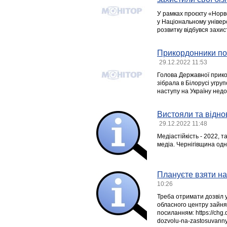
У рамках проєкту «Норв
у Національному універс
розвитку відбувся захист
Прикордонники пов
29.12.2022 11:53
Голова Державної прико
зібрала в Білорусі угруп
наступу на Україну недо
Вистояли та відно
29.12.2022 11:48
Медіастійкість - 2022, 
медіа. Чернігівщина одн
Плануєте взяти н
10:26
Треба отримати дозвіл 
обласного центру зайнят
посиланням: https://chg.
dozvolu-na-zastosuvanny