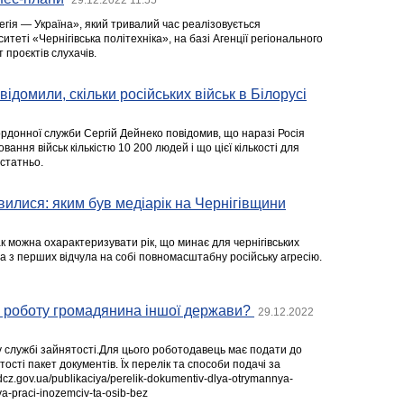
егія — Україна», який тривалий час реалізовується
итеті «Чернігівська політехніка», на базі Агенції регіонального
 проєктів слухачів.
ідомили, скільки російських військ в Білорусі
рдонної служби Сергій Дейнеко повідомив, що наразі Росія
овання військ кількістю 10 200 людей і що цієї кількості для
статньо.
вилися: яким був медіарік на Чернігівщини
так можна охарактеризувати рік, що минає для чернігівських
а з перших відчула на собі повномасштабну російську агресію.
а роботу громадянина іншої держави?
29.12.2022
у службі зайнятості.Для цього роботодавець має подати до
ості пакет документів. Їх перелік та способи подачі за
dcz.gov.ua/publikaciya/perelik-dokumentiv-dlya-otrymannya-
a-praci-inozemciv-ta-osib-bez