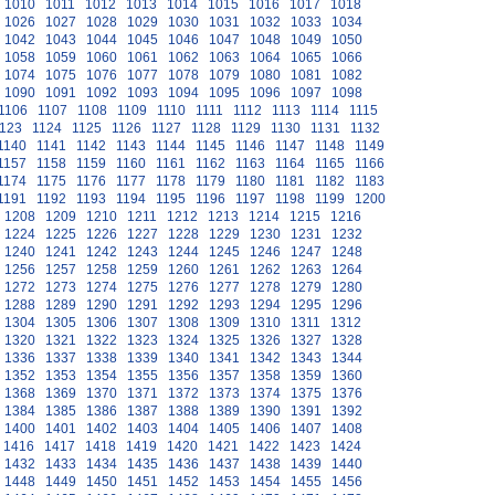
1010
1011
1012
1013
1014
1015
1016
1017
1018
1026
1027
1028
1029
1030
1031
1032
1033
1034
1042
1043
1044
1045
1046
1047
1048
1049
1050
1058
1059
1060
1061
1062
1063
1064
1065
1066
1074
1075
1076
1077
1078
1079
1080
1081
1082
1090
1091
1092
1093
1094
1095
1096
1097
1098
1106
1107
1108
1109
1110
1111
1112
1113
1114
1115
123
1124
1125
1126
1127
1128
1129
1130
1131
1132
1140
1141
1142
1143
1144
1145
1146
1147
1148
1149
1157
1158
1159
1160
1161
1162
1163
1164
1165
1166
1174
1175
1176
1177
1178
1179
1180
1181
1182
1183
1191
1192
1193
1194
1195
1196
1197
1198
1199
1200
1208
1209
1210
1211
1212
1213
1214
1215
1216
1224
1225
1226
1227
1228
1229
1230
1231
1232
1240
1241
1242
1243
1244
1245
1246
1247
1248
1256
1257
1258
1259
1260
1261
1262
1263
1264
1272
1273
1274
1275
1276
1277
1278
1279
1280
1288
1289
1290
1291
1292
1293
1294
1295
1296
1304
1305
1306
1307
1308
1309
1310
1311
1312
1320
1321
1322
1323
1324
1325
1326
1327
1328
1336
1337
1338
1339
1340
1341
1342
1343
1344
1352
1353
1354
1355
1356
1357
1358
1359
1360
1368
1369
1370
1371
1372
1373
1374
1375
1376
1384
1385
1386
1387
1388
1389
1390
1391
1392
1400
1401
1402
1403
1404
1405
1406
1407
1408
1416
1417
1418
1419
1420
1421
1422
1423
1424
1432
1433
1434
1435
1436
1437
1438
1439
1440
1448
1449
1450
1451
1452
1453
1454
1455
1456