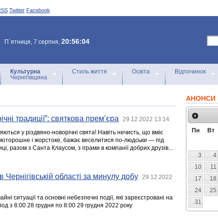
RSS
Twitter
Facebook
20:56:04
П`ятниця, 7 серпня,
Культурна
Стиль життя
Освіта
Відпочинок
Чернігівщина
АНОНСИ 
чні традиції”: святкова прем’єра
29.12.2022 13:14
Пн
Вт
ляються у різдвяно-новорічні свята! Навіть нечисть, що вміє
 моторошне і жорстоке, бажає веселитися по-людськи — під
і, разом з Санта Клаусом, з іграми в компанії добрих друзів...
3
4
10
11
в Чернігівській області за минулу добу
29.12.2022
17
18
24
25
йні ситуації та основні небезпечні події, які зареєстровані на
31
іод з 8:00 28 грудня по 8:00 29 грудня 2022 року