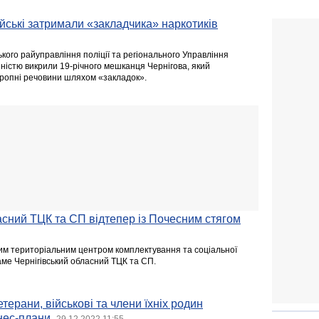
ейські затримали «закладчика» наркотиків
ького райуправління поліції та регіонального Управління
ністю викрили 19-річного мешканця Чернігова, який
ропні речовини шляхом «закладок».
асний ТЦК та СП відтепер із Почесним стягом
им територіальним центром комплектування та соціальної
аме Чернігівський обласний ТЦК та СП.
терани, військові та члени їхніх родин
знес-плани
29.12.2022 11:55