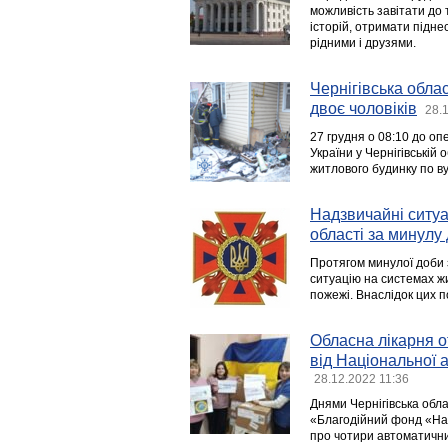
можливість завітати до 
історій, отримати підне
рідними і друзями.
Чернігівська обла
двоє чоловіків
28.
27 грудня о 08:10 до о
України у Чернігівські
житлового будинку по ву
Надзвичайні ситуац
області за минулу
Протягом минулої доби 
ситуацію на системах ж
пожежі. Внаслідок цих п
Обласна лікарня 
від Національної 
28.12.2022 11:36
Днями Чернігівська обла
«Благодійний фонд «На
про чотири автоматични