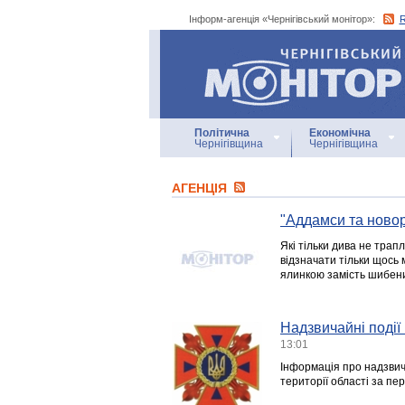
Інформ-агенція «Чернігівський монітор»:
Інформ-агенція
«Чернігівський монітор»
Політична
Економічна
Чернігівщина
Чернігівщина
АГЕНЦIЯ
"Аддамси та новорі
Які тільки дива не трап
відзначати тільки щось
ялинкою замість шибениц
Надзвичайні події 
13:01
Інформація про надзвича
території області за пер