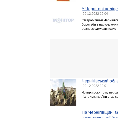
У Чернігові поліц
29.12.2022 12:04
Співробітники Чернігівс
боротьби з наркозлочин
розповсюджував психот
Чернігівський обл
29.12.2022 12:01
Чотири роки тому перш
підтримки країни став с
На Чернігівщині ве
захистили свої бі