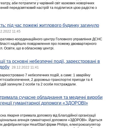
театру, аби потрапити у чарівний світ казкових новорічних
сений передсвятковий настрій та поділитися цією радістю з
сть: під час пожежі житлового будинку загинуло
12.2022 11:45
перативно-координаційного центру Головного управління ДСНС
й області надійшло повідомлення про пожежу двоквартирного
л. Освіти, що в обласному центрі.
ії та основні небезпечні події, зареєстровані в
 добу
28.12.2022 11:41
зареєстровано 7 небезпечних подій, а саме: 1 аварійну
иттєзабезпечення, 2 дорожньо-транспортні пригоди та 4
одій загинули 2 особи та 2 особи постраждали.
отримала сучасне обладнання та медичні вироби
агенції гуманітарної допомоги «ЗДОРОВІ»
сна лікарня отримала допомогу від Благодійної організації
ціональна агенція гуманітарної допомоги «ЗДОРОВІ». Йдеться
х дефібрилятори HeartStart фірми Philips, електрокоагулятор