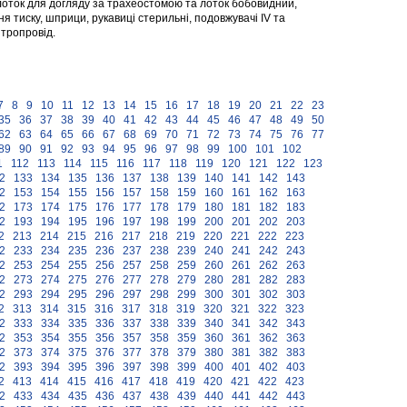
 лоток для догляду за трахеостомою та лоток бобовидний,
 тиску, шприци, рукавиці стерильні, подовжувачі IV та
тропровід.
7
8
9
10
11
12
13
14
15
16
17
18
19
20
21
22
23
35
36
37
38
39
40
41
42
43
44
45
46
47
48
49
50
62
63
64
65
66
67
68
69
70
71
72
73
74
75
76
77
89
90
91
92
93
94
95
96
97
98
99
100
101
102
1
112
113
114
115
116
117
118
119
120
121
122
123
2
133
134
135
136
137
138
139
140
141
142
143
2
153
154
155
156
157
158
159
160
161
162
163
2
173
174
175
176
177
178
179
180
181
182
183
2
193
194
195
196
197
198
199
200
201
202
203
2
213
214
215
216
217
218
219
220
221
222
223
2
233
234
235
236
237
238
239
240
241
242
243
2
253
254
255
256
257
258
259
260
261
262
263
2
273
274
275
276
277
278
279
280
281
282
283
2
293
294
295
296
297
298
299
300
301
302
303
2
313
314
315
316
317
318
319
320
321
322
323
2
333
334
335
336
337
338
339
340
341
342
343
2
353
354
355
356
357
358
359
360
361
362
363
2
373
374
375
376
377
378
379
380
381
382
383
2
393
394
395
396
397
398
399
400
401
402
403
2
413
414
415
416
417
418
419
420
421
422
423
2
433
434
435
436
437
438
439
440
441
442
443