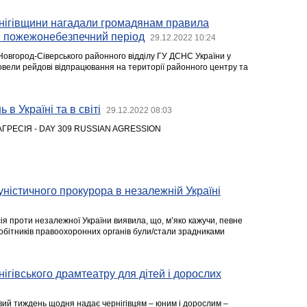
нігівщини нагадали громадянам правила
й пожежонебезпечний період
29.12.2022 10:24
Новгород-Сіверського районного відділу ГУ ДСНС України у
ровели рейдові відпрацювання на території районного центру та
 в Україні та в світі
29.12.2022 08:03
АГРЕСІЯ - DAY 309 RUSSIAN AGRESSION
ністичного прокурора в незалежній Україні
ія проти незалежної України виявила, що, м’яко кажучи, певне
робітників правоохоронних органів були/стали зрадниками
рнігівського драмтеатру для дітей і дорослих
ий тиждень щодня надає чернігівцям – юним і дорослим –