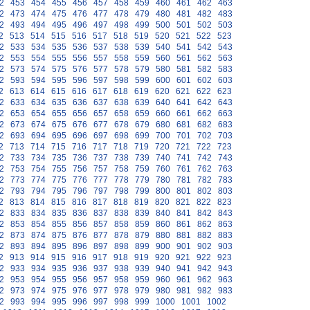
2
453
454
455
456
457
458
459
460
461
462
463
2
473
474
475
476
477
478
479
480
481
482
483
2
493
494
495
496
497
498
499
500
501
502
503
2
513
514
515
516
517
518
519
520
521
522
523
2
533
534
535
536
537
538
539
540
541
542
543
2
553
554
555
556
557
558
559
560
561
562
563
2
573
574
575
576
577
578
579
580
581
582
583
2
593
594
595
596
597
598
599
600
601
602
603
2
613
614
615
616
617
618
619
620
621
622
623
2
633
634
635
636
637
638
639
640
641
642
643
2
653
654
655
656
657
658
659
660
661
662
663
2
673
674
675
676
677
678
679
680
681
682
683
2
693
694
695
696
697
698
699
700
701
702
703
2
713
714
715
716
717
718
719
720
721
722
723
2
733
734
735
736
737
738
739
740
741
742
743
2
753
754
755
756
757
758
759
760
761
762
763
2
773
774
775
776
777
778
779
780
781
782
783
2
793
794
795
796
797
798
799
800
801
802
803
2
813
814
815
816
817
818
819
820
821
822
823
2
833
834
835
836
837
838
839
840
841
842
843
2
853
854
855
856
857
858
859
860
861
862
863
2
873
874
875
876
877
878
879
880
881
882
883
2
893
894
895
896
897
898
899
900
901
902
903
2
913
914
915
916
917
918
919
920
921
922
923
2
933
934
935
936
937
938
939
940
941
942
943
2
953
954
955
956
957
958
959
960
961
962
963
2
973
974
975
976
977
978
979
980
981
982
983
2
993
994
995
996
997
998
999
1000
1001
1002