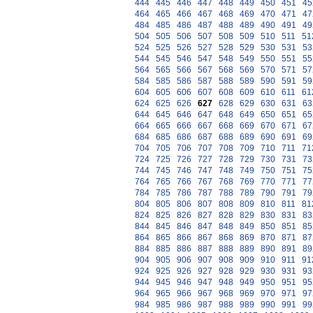
444
445
446
447
448
449
450
451
45
464
465
466
467
468
469
470
471
47
484
485
486
487
488
489
490
491
49
504
505
506
507
508
509
510
511
51
524
525
526
527
528
529
530
531
53
544
545
546
547
548
549
550
551
55
564
565
566
567
568
569
570
571
57
584
585
586
587
588
589
590
591
59
604
605
606
607
608
609
610
611
61
624
625
626
627
628
629
630
631
63
644
645
646
647
648
649
650
651
65
664
665
666
667
668
669
670
671
67
684
685
686
687
688
689
690
691
69
704
705
706
707
708
709
710
711
71
724
725
726
727
728
729
730
731
73
744
745
746
747
748
749
750
751
75
764
765
766
767
768
769
770
771
77
784
785
786
787
788
789
790
791
79
804
805
806
807
808
809
810
811
81
824
825
826
827
828
829
830
831
83
844
845
846
847
848
849
850
851
85
864
865
866
867
868
869
870
871
87
884
885
886
887
888
889
890
891
89
904
905
906
907
908
909
910
911
91
924
925
926
927
928
929
930
931
93
944
945
946
947
948
949
950
951
95
964
965
966
967
968
969
970
971
97
984
985
986
987
988
989
990
991
99