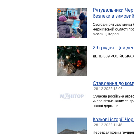
Рятувальники Чер
безпеки в зимови
Сьогодні рятувальники 
Чернігівській області п
в селищі Короп.
29 грудня: Цей день
ДЕНЬ 309 РОСІЙСЬКА 
Ставлення до кому
28.12.2022 13:05
Сучасна російська агрес
число вітчизняних спів
нашої держави.
Казкові історії Че
28.12.2022 11:48
Передсвятковий груднев