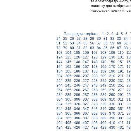
та електроди до нього,
манжету для вимірювання
назофаренгіальний пові
Попередня сторінка
|
1
2
3
4
5
6
24
25
26
27
28
29
30
31
32
33
34
51
52
53
54
55
56
57
58
59
60
61
78
79
80
81
82
83
84
85
86
87
88
103
104
105
106
107
108
109
110
11
124
125
126
127
128
129
130
131
13
144
145
146
147
148
149
150
151
15
164
165
166
167
168
169
170
171
17
184
185
186
187
188
189
190
191
19
204
205
206
207
208
209
210
211
21
224
225
226
227
228
229
230
231
23
244
245
246
247
248
249
250
251
25
264
265
266
267
268
269
270
271
27
284
285
286
287
288
289
290
291
29
304
305
306
307
308
309
310
311
31
324
325
326
327
328
329
330
331
33
344
345
346
347
348
349
350
351
35
364
365
366
367
368
369
370
371
37
384
385
386
387
388
389
390
391
39
404
405
406
407
408
409
410
411
41
424
425
426
427
428
429
430
431
43