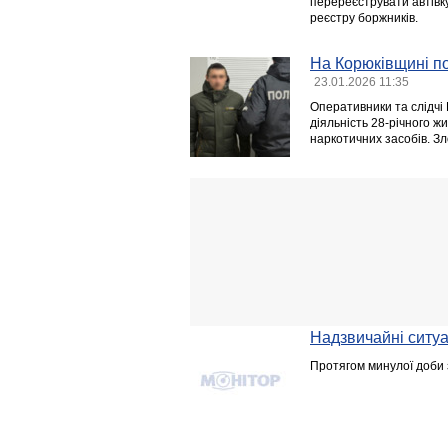
перереєструвати автівк
реєстру боржників.
На Корюківщині по
23.01.2026 11:35
Оперативники та слідчі 
діяльність 28-річного 
наркотичних засобів. З
Надзвичайні ситуац
Протягом минулої доби з