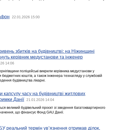
афон
22.01.2026 15:00
ривень збитків на будівництві: на Ніжинщині
нуть керівник медустанови та інженер
026 14:06
ернігівщини поліцейські викрили керівника медустанови у
и бюджетних коштів, а також інженера технагляду у службовій
едення будівництва лікарні.
ли капсулу часу на будівництві житлових
римки Данії
21.01.2026 14:04
ться великий будівельний проєкт зі зведення багатоквартирного
начення, що фінансує Фонд GAU Данії.
У реальний термін ув’язнення отримав ділок,