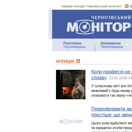
Інформ-агенція «Чернігівський монітор»:
Інформ-агенція
«Чернігівський монітор»
Політична
Економічна
Чернігівщина
Чернігівщина
АГЕНЦIЯ
Коли професія не м
справу
23.01.2026 14
У сучасному світі все б
можливий у будь-якому в
опанувати так звану «ч
Переоформити авті
простіше: що зміни
Цього року відбулися з
чи юридичні особи придб