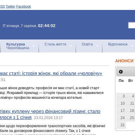
RSS
Twitter
Facebook
02:44:02
П`ятниця, 7 серпня,
Культурна
Стиль життя
Освіта
Відпочинок
Чернігівщина
АНОНСИ 
ає статі: історія жінок, які обрали «чоловічу»
:51
Пн
Вт
ільше жінок доводять: професія не має статі, а новий старт
іці. Яскравий приклад — історія трьох жінок, які наважилися
3
4
оловічу» професію машиніста-кочегара котельні.
10
11
17
18
вку, куплену через фінансовий лізинг, стало
лося з 1 січня
23.01.2026 13:17
24
25
31
міни щодо переоформлення транспортних засобів, які фізичні
али за договором фінансового лізингу. Так, з 1 січня