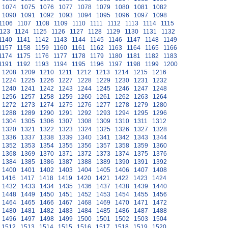
1074
1075
1076
1077
1078
1079
1080
1081
1082
1090
1091
1092
1093
1094
1095
1096
1097
1098
1106
1107
1108
1109
1110
1111
1112
1113
1114
1115
123
1124
1125
1126
1127
1128
1129
1130
1131
1132
1140
1141
1142
1143
1144
1145
1146
1147
1148
1149
1157
1158
1159
1160
1161
1162
1163
1164
1165
1166
1174
1175
1176
1177
1178
1179
1180
1181
1182
1183
1191
1192
1193
1194
1195
1196
1197
1198
1199
1200
1208
1209
1210
1211
1212
1213
1214
1215
1216
1224
1225
1226
1227
1228
1229
1230
1231
1232
1240
1241
1242
1243
1244
1245
1246
1247
1248
1256
1257
1258
1259
1260
1261
1262
1263
1264
1272
1273
1274
1275
1276
1277
1278
1279
1280
1288
1289
1290
1291
1292
1293
1294
1295
1296
1304
1305
1306
1307
1308
1309
1310
1311
1312
1320
1321
1322
1323
1324
1325
1326
1327
1328
1336
1337
1338
1339
1340
1341
1342
1343
1344
1352
1353
1354
1355
1356
1357
1358
1359
1360
1368
1369
1370
1371
1372
1373
1374
1375
1376
1384
1385
1386
1387
1388
1389
1390
1391
1392
1400
1401
1402
1403
1404
1405
1406
1407
1408
1416
1417
1418
1419
1420
1421
1422
1423
1424
1432
1433
1434
1435
1436
1437
1438
1439
1440
1448
1449
1450
1451
1452
1453
1454
1455
1456
1464
1465
1466
1467
1468
1469
1470
1471
1472
1480
1481
1482
1483
1484
1485
1486
1487
1488
1496
1497
1498
1499
1500
1501
1502
1503
1504
1512
1513
1514
1515
1516
1517
1518
1519
1520