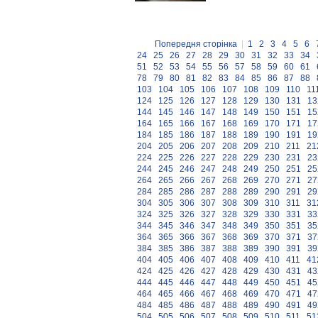
Попередня сторінка
|
1
2
3
4
5
6
24
25
26
27
28
29
30
31
32
33
34
51
52
53
54
55
56
57
58
59
60
61
78
79
80
81
82
83
84
85
86
87
88
103
104
105
106
107
108
109
110
11
124
125
126
127
128
129
130
131
13
144
145
146
147
148
149
150
151
15
164
165
166
167
168
169
170
171
17
184
185
186
187
188
189
190
191
19
204
205
206
207
208
209
210
211
21
224
225
226
227
228
229
230
231
23
244
245
246
247
248
249
250
251
25
264
265
266
267
268
269
270
271
27
284
285
286
287
288
289
290
291
29
304
305
306
307
308
309
310
311
31
324
325
326
327
328
329
330
331
33
344
345
346
347
348
349
350
351
35
364
365
366
367
368
369
370
371
37
384
385
386
387
388
389
390
391
39
404
405
406
407
408
409
410
411
41
424
425
426
427
428
429
430
431
43
444
445
446
447
448
449
450
451
45
464
465
466
467
468
469
470
471
47
484
485
486
487
488
489
490
491
49
504
505
506
507
508
509
510
511
51