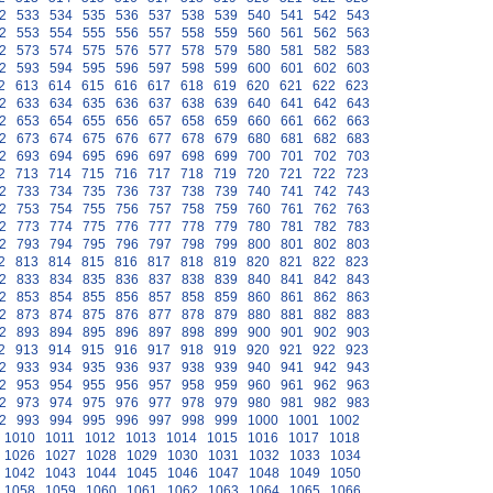
2
533
534
535
536
537
538
539
540
541
542
543
2
553
554
555
556
557
558
559
560
561
562
563
2
573
574
575
576
577
578
579
580
581
582
583
2
593
594
595
596
597
598
599
600
601
602
603
2
613
614
615
616
617
618
619
620
621
622
623
2
633
634
635
636
637
638
639
640
641
642
643
2
653
654
655
656
657
658
659
660
661
662
663
2
673
674
675
676
677
678
679
680
681
682
683
2
693
694
695
696
697
698
699
700
701
702
703
2
713
714
715
716
717
718
719
720
721
722
723
2
733
734
735
736
737
738
739
740
741
742
743
2
753
754
755
756
757
758
759
760
761
762
763
2
773
774
775
776
777
778
779
780
781
782
783
2
793
794
795
796
797
798
799
800
801
802
803
2
813
814
815
816
817
818
819
820
821
822
823
2
833
834
835
836
837
838
839
840
841
842
843
2
853
854
855
856
857
858
859
860
861
862
863
2
873
874
875
876
877
878
879
880
881
882
883
2
893
894
895
896
897
898
899
900
901
902
903
2
913
914
915
916
917
918
919
920
921
922
923
2
933
934
935
936
937
938
939
940
941
942
943
2
953
954
955
956
957
958
959
960
961
962
963
2
973
974
975
976
977
978
979
980
981
982
983
2
993
994
995
996
997
998
999
1000
1001
1002
1010
1011
1012
1013
1014
1015
1016
1017
1018
1026
1027
1028
1029
1030
1031
1032
1033
1034
1042
1043
1044
1045
1046
1047
1048
1049
1050
1058
1059
1060
1061
1062
1063
1064
1065
1066