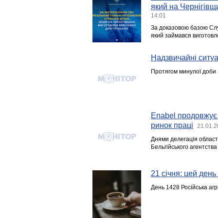
який на Чернігівщ
14:01
За доказовою базою Слу
який займався виготовле
Надзвичайні ситуац
Протягом минулої доби з
Enabel продовжує 
ринок праці
21.01.2
Днями делегація області
Бельгійського агентства
21 січня: цей день в
День 1428 Російська агр