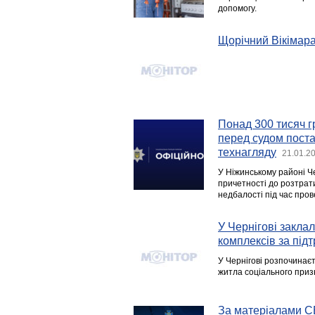
допомогу.
Щорічний Вікімар
Понад 300 тисяч г
перед судом поста
технагляду
21.01.2
У Ніжинському районі Ч
причетності до розтрат
недбалості під час пров
У Чернігові закла
комплексів за підт
У Чернігові розпочинає
житла соціального приз
За матеріалами СБ