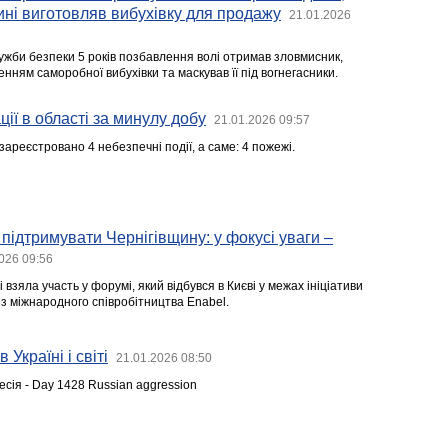
ині виготовляв вибухівку для продажу
21.01.2026
жби безпеки 5 років позбавлення волі отримав зловмисник,
нням саморобної вибухівки та маскував її під вогнегасники.
ії в області за минулу добу
21.01.2026 09:57
ареєстровано 4 небезпечні події, а саме: 4 пожежі.
підтримувати Чернігівщину: у фокусі уваги –
026 09:56
 взяла участь у форумі, який відбувся в Києві у межах ініціативи
 з міжнародного співробітництва Enabel.
 Україні і світі
21.01.2026 08:50
есія - Day 1428 Russian aggression