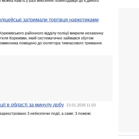
у можна навіть у разі внесення лізингодавця до Єдиного
ліцейські затримали торгівця наркотиками
Корюківського районного відділу поліції викрили незаконну
жителя Корюківки, який систематично займався збутом
ловмисника поміщено до ізолятора тимчасового тримання.
ії в області за минулу добу
23.01.2026 11:03
ареєстровано 3 небезпечні події, а саме: 3 пожежі.