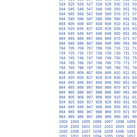
524
525
526
527
528
529
530
531
53
544
545
546
547
548
549
550
551
55
564
565
566
567
568
569
570
571
57
584
585
586
587
588
589
590
591
59
604
605
606
607
608
609
610
611
61
624
625
626
627
628
629
630
631
63
644
645
646
647
648
649
650
651
65
664
665
666
667
668
669
670
671
67
684
685
686
687
688
689
690
691
69
704
705
706
707
708
709
710
711
71
724
725
726
727
728
729
730
731
73
744
745
746
747
748
749
750
751
75
764
765
766
767
768
769
770
771
77
784
785
786
787
788
789
790
791
79
804
805
806
807
808
809
810
811
81
824
825
826
827
828
829
830
831
83
844
845
846
847
848
849
850
851
85
864
865
866
867
868
869
870
871
87
884
885
886
887
888
889
890
891
89
904
905
906
907
908
909
910
911
91
924
925
926
927
928
929
930
931
93
944
945
946
947
948
949
950
951
95
964
965
966
967
968
969
970
971
97
984
985
986
987
988
989
990
991
99
1003
1004
1005
1006
1007
1008
1009
1019
1020
1021
1022
1023
1024
1025
1035
1036
1037
1038
1039
1040
1041
1051
1052
1053
1054
1055
1056
1057