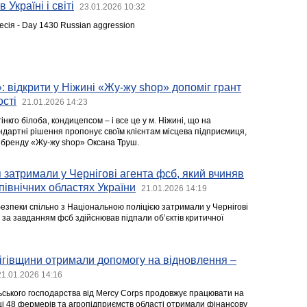
 Україні і світі
23.01.2026 10:32
есія - Day 1430 Russian aggression
: відкрити у Ніжині «Жу-жу shop» допоміг грант
ості
21.01.2026 14:23
нкго білоба, кондицепсом – і все це у м. Ніжині, що на
андартні рішення пропонує своїм клієнтам місцева підприємиця,
 бренду «Жу-жу shop» Оксана Труш.
 затримали у Чернігові агента фсб, який вчиняв
північних областях України
21.01.2026 14:19
езпеки спільно з Національною поліцією затримали у Чернігові
й за завданням фсб здійснював підпали об’єктів критичної
ігівщини отримали допомогу на відновлення –
21.01.2026 14:16
ьського господарства від Mercy Corps продовжує працювати на
оці 48 фермерів та агропідприємств області отримали фінансову