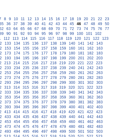
7
8
9
10
11
12
13
14
15
16
17
18
19
20
21
22
23
35
36
37
38
39
40
41
42
43
44
45
46
47
48
49
50
62
63
64
65
66
67
68
69
70
71
72
73
74
75
76
77
89
90
91
92
93
94
95
96
97
98
99
100
101
102
1
112
113
114
115
116
117
118
119
120
121
122
123
2
133
134
135
136
137
138
139
140
141
142
143
2
153
154
155
156
157
158
159
160
161
162
163
2
173
174
175
176
177
178
179
180
181
182
183
2
193
194
195
196
197
198
199
200
201
202
203
2
213
214
215
216
217
218
219
220
221
222
223
2
233
234
235
236
237
238
239
240
241
242
243
2
253
254
255
256
257
258
259
260
261
262
263
2
273
274
275
276
277
278
279
280
281
282
283
2
293
294
295
296
297
298
299
300
301
302
303
2
313
314
315
316
317
318
319
320
321
322
323
2
333
334
335
336
337
338
339
340
341
342
343
2
353
354
355
356
357
358
359
360
361
362
363
2
373
374
375
376
377
378
379
380
381
382
383
2
393
394
395
396
397
398
399
400
401
402
403
2
413
414
415
416
417
418
419
420
421
422
423
2
433
434
435
436
437
438
439
440
441
442
443
2
453
454
455
456
457
458
459
460
461
462
463
2
473
474
475
476
477
478
479
480
481
482
483
2
493
494
495
496
497
498
499
500
501
502
503
2
513
514
515
516
517
518
519
520
521
522
523