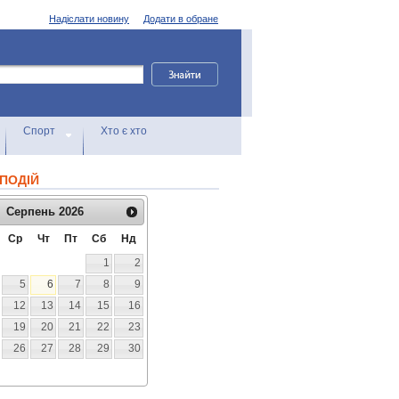
Надіслати новину
Додати в обране
Спорт
Хто є хто
ПОДІЙ
Серпень
2026
Ср
Чт
Пт
Сб
Нд
1
2
5
6
7
8
9
12
13
14
15
16
19
20
21
22
23
26
27
28
29
30