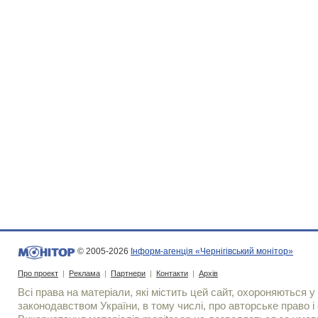
© 2005-2026
Інформ-агенція «Чернігівський монітор»
Про проект
|
Реклама
|
Партнери
|
Контакти
|
Архів
Всі права на матеріали, які містить цей сайт, охороняються у 
законодавством України, в тому числі, про авторське право і 