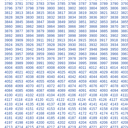
3780
3781
3782
3783
3784
3785
3786
3787
3788
3789
3790
379
3796
3797
3798
3799
3800
3801
3802
3803
3804
3805
3806
380
3812
3813
3814
3815
3816
3817
3818
3819
3820
3821
3822
382
3828
3829
3830
3831
3832
3833
3834
3835
3836
3837
3838
383
3844
3845
3846
3847
3848
3849
3850
3851
3852
3853
3854
385
3860
3861
3862
3863
3864
3865
3866
3867
3868
3869
3870
387
3876
3877
3878
3879
3880
3881
3882
3883
3884
3885
3886
388
3892
3893
3894
3895
3896
3897
3898
3899
3900
3901
3902
390
3908
3909
3910
3911
3912
3913
3914
3915
3916
3917
3918
391
3924
3925
3926
3927
3928
3929
3930
3931
3932
3933
3934
393
3940
3941
3942
3943
3944
3945
3946
3947
3948
3949
3950
395
3956
3957
3958
3959
3960
3961
3962
3963
3964
3965
3966
396
3972
3973
3974
3975
3976
3977
3978
3979
3980
3981
3982
398
3988
3989
3990
3991
3992
3993
3994
3995
3996
3997
3998
399
4004
4005
4006
4007
4008
4009
4010
4011
4012
4013
4014
401
4020
4021
4022
4023
4024
4025
4026
4027
4028
4029
4030
403
4036
4037
4038
4039
4040
4041
4042
4043
4044
4045
4046
404
4052
4053
4054
4055
4056
4057
4058
4059
4060
4061
4062
406
4068
4069
4070
4071
4072
4073
4074
4075
4076
4077
4078
407
4084
4085
4086
4087
4088
4089
4090
4091
4092
4093
4094
409
4100
4101
4102
4103
4104
4105
4106
4107
4108
4109
4110
4111
4117
4118
4119
4120
4121
4122
4123
4124
4125
4126
4127
4128
4133
4134
4135
4136
4137
4138
4139
4140
4141
4142
4143
414
4149
4150
4151
4152
4153
4154
4155
4156
4157
4158
4159
416
4165
4166
4167
4168
4169
4170
4171
4172
4173
4174
4175
417
4181
4182
4183
4184
4185
4186
4187
4188
4189
4190
4191
419
4197
4198
4199
4200
4201
4202
4203
4204
4205
4206
4207
420
4213
4214
4215
4216
4217
4218
4219
4220
4221
4222
4223
422