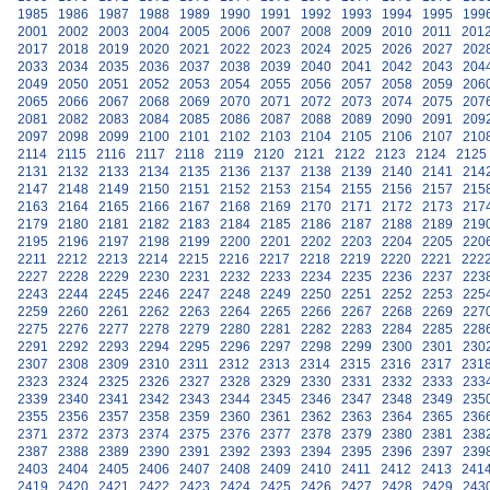
1985
1986
1987
1988
1989
1990
1991
1992
1993
1994
1995
199
2001
2002
2003
2004
2005
2006
2007
2008
2009
2010
2011
201
2017
2018
2019
2020
2021
2022
2023
2024
2025
2026
2027
202
2033
2034
2035
2036
2037
2038
2039
2040
2041
2042
2043
204
2049
2050
2051
2052
2053
2054
2055
2056
2057
2058
2059
206
2065
2066
2067
2068
2069
2070
2071
2072
2073
2074
2075
207
2081
2082
2083
2084
2085
2086
2087
2088
2089
2090
2091
209
2097
2098
2099
2100
2101
2102
2103
2104
2105
2106
2107
210
2114
2115
2116
2117
2118
2119
2120
2121
2122
2123
2124
2125
2131
2132
2133
2134
2135
2136
2137
2138
2139
2140
2141
214
2147
2148
2149
2150
2151
2152
2153
2154
2155
2156
2157
215
2163
2164
2165
2166
2167
2168
2169
2170
2171
2172
2173
217
2179
2180
2181
2182
2183
2184
2185
2186
2187
2188
2189
219
2195
2196
2197
2198
2199
2200
2201
2202
2203
2204
2205
220
2211
2212
2213
2214
2215
2216
2217
2218
2219
2220
2221
222
2227
2228
2229
2230
2231
2232
2233
2234
2235
2236
2237
223
2243
2244
2245
2246
2247
2248
2249
2250
2251
2252
2253
225
2259
2260
2261
2262
2263
2264
2265
2266
2267
2268
2269
227
2275
2276
2277
2278
2279
2280
2281
2282
2283
2284
2285
228
2291
2292
2293
2294
2295
2296
2297
2298
2299
2300
2301
230
2307
2308
2309
2310
2311
2312
2313
2314
2315
2316
2317
231
2323
2324
2325
2326
2327
2328
2329
2330
2331
2332
2333
233
2339
2340
2341
2342
2343
2344
2345
2346
2347
2348
2349
235
2355
2356
2357
2358
2359
2360
2361
2362
2363
2364
2365
236
2371
2372
2373
2374
2375
2376
2377
2378
2379
2380
2381
238
2387
2388
2389
2390
2391
2392
2393
2394
2395
2396
2397
239
2403
2404
2405
2406
2407
2408
2409
2410
2411
2412
2413
241
2419
2420
2421
2422
2423
2424
2425
2426
2427
2428
2429
243