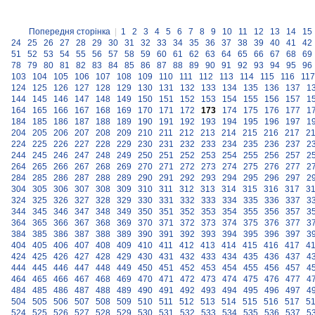
Попередня сторінка
|
1
2
3
4
5
6
7
8
9
10
11
12
13
14
15
24
25
26
27
28
29
30
31
32
33
34
35
36
37
38
39
40
41
42
51
52
53
54
55
56
57
58
59
60
61
62
63
64
65
66
67
68
69
78
79
80
81
82
83
84
85
86
87
88
89
90
91
92
93
94
95
96
103
104
105
106
107
108
109
110
111
112
113
114
115
116
117
124
125
126
127
128
129
130
131
132
133
134
135
136
137
1
144
145
146
147
148
149
150
151
152
153
154
155
156
157
1
164
165
166
167
168
169
170
171
172
173
174
175
176
177
1
184
185
186
187
188
189
190
191
192
193
194
195
196
197
1
204
205
206
207
208
209
210
211
212
213
214
215
216
217
2
224
225
226
227
228
229
230
231
232
233
234
235
236
237
2
244
245
246
247
248
249
250
251
252
253
254
255
256
257
2
264
265
266
267
268
269
270
271
272
273
274
275
276
277
2
284
285
286
287
288
289
290
291
292
293
294
295
296
297
2
304
305
306
307
308
309
310
311
312
313
314
315
316
317
3
324
325
326
327
328
329
330
331
332
333
334
335
336
337
3
344
345
346
347
348
349
350
351
352
353
354
355
356
357
3
364
365
366
367
368
369
370
371
372
373
374
375
376
377
3
384
385
386
387
388
389
390
391
392
393
394
395
396
397
3
404
405
406
407
408
409
410
411
412
413
414
415
416
417
4
424
425
426
427
428
429
430
431
432
433
434
435
436
437
4
444
445
446
447
448
449
450
451
452
453
454
455
456
457
4
464
465
466
467
468
469
470
471
472
473
474
475
476
477
4
484
485
486
487
488
489
490
491
492
493
494
495
496
497
4
504
505
506
507
508
509
510
511
512
513
514
515
516
517
5
524
525
526
527
528
529
530
531
532
533
534
535
536
537
5