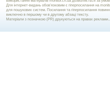
Використання матерiалiв monitor.cn.ua дозволяється за умов
Для iнтернет-видань обов'язковим є гiперпосилання на monito
для пошукових систем. Посилання та гіперпосилання повинні
виключно в першому чи в другому абзаці тексту.
Матеріали з позначкою (PR) друкуються на правах реклами..