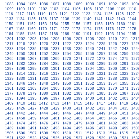
1083
1084
1085
1086
1087
1088
1089
1090
1091
1092
1093
109
1099
1100
1101
1102
1103
1104
1105
1106
1107
1108
1109
1110
1116
1117
1118
1119
1120
1121
1122
1123
1124
1125
1126
1127
1133
1134
1135
1136
1137
1138
1139
1140
1141
1142
1143
1144
1150
1151
1152
1153
1154
1155
1156
1157
1158
1159
1160
1161
1167
1168
1169
1170
1171
1172
1173
1174
1175
1176
1177
1178
1184
1185
1186
1187
1188
1189
1190
1191
1192
1193
1194
1195
1201
1202
1203
1204
1205
1206
1207
1208
1209
1210
1211
121
1217
1218
1219
1220
1221
1222
1223
1224
1225
1226
1227
122
1233
1234
1235
1236
1237
1238
1239
1240
1241
1242
1243
124
1249
1250
1251
1252
1253
1254
1255
1256
1257
1258
1259
126
1265
1266
1267
1268
1269
1270
1271
1272
1273
1274
1275
127
1281
1282
1283
1284
1285
1286
1287
1288
1289
1290
1291
129
1297
1298
1299
1300
1301
1302
1303
1304
1305
1306
1307
130
1313
1314
1315
1316
1317
1318
1319
1320
1321
1322
1323
132
1329
1330
1331
1332
1333
1334
1335
1336
1337
1338
1339
134
1345
1346
1347
1348
1349
1350
1351
1352
1353
1354
1355
135
1361
1362
1363
1364
1365
1366
1367
1368
1369
1370
1371
137
1377
1378
1379
1380
1381
1382
1383
1384
1385
1386
1387
138
1393
1394
1395
1396
1397
1398
1399
1400
1401
1402
1403
140
1409
1410
1411
1412
1413
1414
1415
1416
1417
1418
1419
142
1425
1426
1427
1428
1429
1430
1431
1432
1433
1434
1435
143
1441
1442
1443
1444
1445
1446
1447
1448
1449
1450
1451
145
1457
1458
1459
1460
1461
1462
1463
1464
1465
1466
1467
146
1473
1474
1475
1476
1477
1478
1479
1480
1481
1482
1483
148
1489
1490
1491
1492
1493
1494
1495
1496
1497
1498
1499
150
1505
1506
1507
1508
1509
1510
1511
1512
1513
1514
1515
151
1521
1522
1523
1524
1525
1526
1527
1528
1529
1530
1531
153