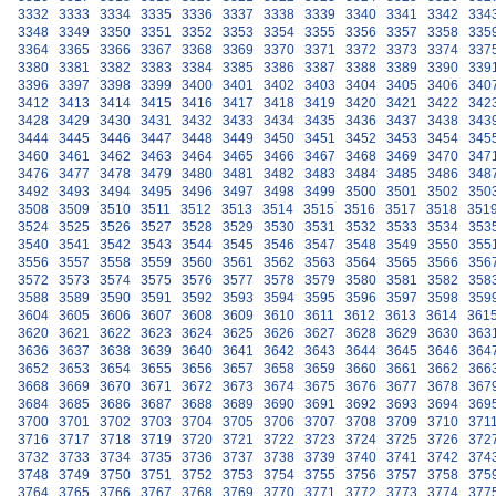
3332
3333
3334
3335
3336
3337
3338
3339
3340
3341
3342
334
3348
3349
3350
3351
3352
3353
3354
3355
3356
3357
3358
335
3364
3365
3366
3367
3368
3369
3370
3371
3372
3373
3374
337
3380
3381
3382
3383
3384
3385
3386
3387
3388
3389
3390
339
3396
3397
3398
3399
3400
3401
3402
3403
3404
3405
3406
340
3412
3413
3414
3415
3416
3417
3418
3419
3420
3421
3422
342
3428
3429
3430
3431
3432
3433
3434
3435
3436
3437
3438
343
3444
3445
3446
3447
3448
3449
3450
3451
3452
3453
3454
345
3460
3461
3462
3463
3464
3465
3466
3467
3468
3469
3470
347
3476
3477
3478
3479
3480
3481
3482
3483
3484
3485
3486
348
3492
3493
3494
3495
3496
3497
3498
3499
3500
3501
3502
350
3508
3509
3510
3511
3512
3513
3514
3515
3516
3517
3518
351
3524
3525
3526
3527
3528
3529
3530
3531
3532
3533
3534
353
3540
3541
3542
3543
3544
3545
3546
3547
3548
3549
3550
355
3556
3557
3558
3559
3560
3561
3562
3563
3564
3565
3566
356
3572
3573
3574
3575
3576
3577
3578
3579
3580
3581
3582
358
3588
3589
3590
3591
3592
3593
3594
3595
3596
3597
3598
359
3604
3605
3606
3607
3608
3609
3610
3611
3612
3613
3614
361
3620
3621
3622
3623
3624
3625
3626
3627
3628
3629
3630
363
3636
3637
3638
3639
3640
3641
3642
3643
3644
3645
3646
364
3652
3653
3654
3655
3656
3657
3658
3659
3660
3661
3662
366
3668
3669
3670
3671
3672
3673
3674
3675
3676
3677
3678
367
3684
3685
3686
3687
3688
3689
3690
3691
3692
3693
3694
369
3700
3701
3702
3703
3704
3705
3706
3707
3708
3709
3710
371
3716
3717
3718
3719
3720
3721
3722
3723
3724
3725
3726
372
3732
3733
3734
3735
3736
3737
3738
3739
3740
3741
3742
374
3748
3749
3750
3751
3752
3753
3754
3755
3756
3757
3758
375
3764
3765
3766
3767
3768
3769
3770
3771
3772
3773
3774
377