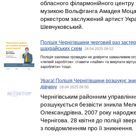
обласного філармонійного центру у
музикою Вольфганга Амадея Моца
оркестром заслужений артист Укра
Шевчуковський.
Поліція Чернігівщини черговий раз застер
шахрайських схем
28.04.2025 09:52
Поліція закликає громадян не довіряти заманливим ог
«легкий заробіток»: ставити «лайки» та викупати вірту
заробляти» тощо.
Увага! Поліція Чернігівщини розшукує зник
дівчину
28.04.2025 09:50
Чернігівським районним управління
розшукується безвісти зникла Мел
Олександрівна, 2007 року народж
Чернігова. 28 квітня до поліції зве
з повідомленням про її зникнення.