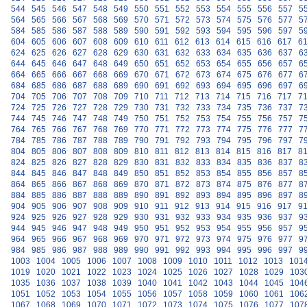
544
545
546
547
548
549
550
551
552
553
554
555
556
557
5
564
565
566
567
568
569
570
571
572
573
574
575
576
577
5
584
585
586
587
588
589
590
591
592
593
594
595
596
597
5
604
605
606
607
608
609
610
611
612
613
614
615
616
617
6
624
625
626
627
628
629
630
631
632
633
634
635
636
637
6
644
645
646
647
648
649
650
651
652
653
654
655
656
657
6
664
665
666
667
668
669
670
671
672
673
674
675
676
677
6
684
685
686
687
688
689
690
691
692
693
694
695
696
697
6
704
705
706
707
708
709
710
711
712
713
714
715
716
717
7
724
725
726
727
728
729
730
731
732
733
734
735
736
737
7
744
745
746
747
748
749
750
751
752
753
754
755
756
757
7
764
765
766
767
768
769
770
771
772
773
774
775
776
777
7
784
785
786
787
788
789
790
791
792
793
794
795
796
797
7
804
805
806
807
808
809
810
811
812
813
814
815
816
817
8
824
825
826
827
828
829
830
831
832
833
834
835
836
837
8
844
845
846
847
848
849
850
851
852
853
854
855
856
857
8
864
865
866
867
868
869
870
871
872
873
874
875
876
877
8
884
885
886
887
888
889
890
891
892
893
894
895
896
897
8
904
905
906
907
908
909
910
911
912
913
914
915
916
917
9
924
925
926
927
928
929
930
931
932
933
934
935
936
937
9
944
945
946
947
948
949
950
951
952
953
954
955
956
957
9
964
965
966
967
968
969
970
971
972
973
974
975
976
977
9
984
985
986
987
988
989
990
991
992
993
994
995
996
997
9
1003
1004
1005
1006
1007
1008
1009
1010
1011
1012
1013
101
1019
1020
1021
1022
1023
1024
1025
1026
1027
1028
1029
103
1035
1036
1037
1038
1039
1040
1041
1042
1043
1044
1045
104
1051
1052
1053
1054
1055
1056
1057
1058
1059
1060
1061
106
1067
1068
1069
1070
1071
1072
1073
1074
1075
1076
1077
107