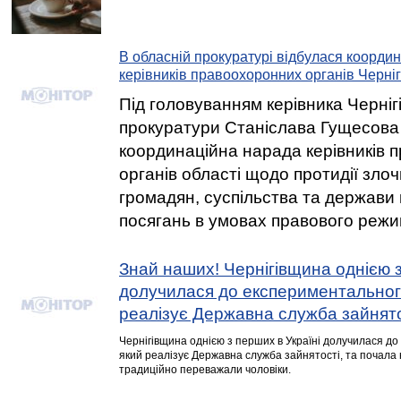
В обласній прокуратурі відбулася коорди
керівників правоохоронних органів Черні
Під головуванням керівника Черніг
прокуратури Станіслава Гущесова
координаційна нарада керівників 
органів області щодо протидії злоч
громадян, суспільства та держави 
посягань в умовах правового режи
Знай наших! Чернігівщина однією з
долучилася до експериментального
реалізує Державна служба зайнято
Чернігівщина однією з перших в Україні долучилася до
який реалізує Державна служба зайнятості, та почала 
традиційно переважали чоловіки.