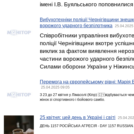
імені І.В. Буяльського поповнилис
Вибухотехніки поліції Чернігівщини знеш
ворожого ударного безпілотника
25.04.2025
Співробітники управління вибухот
поліції Чернігівщини вкотре успіш
виклик за фактом виявлення нероз
частини ворожого ударного безпіл
Силами оборони України у Ніжинсь
Перемога на європейському рівні: Марія 
25.04.2025 09:05
З 23 до 27 квітня у Лімасолі (Кіпр) 🇨🇾відбувається че
жінок зі спортивного і бойового самбо.
25 квітня: цей день в Україні і світі
25.04.202
ДЕНЬ 1157 РОСІЙСЬКА АГРЕСІЯ - DAY 1157 RUSSIA