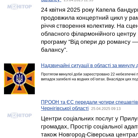
24 квітня 2025 року Капела бандури
продовжила концертний цикл у рам
річчя створення колективу. На сцен
обласного філармонійного центру
програму “Від опери до романсу 
балансу”.
Надзвичайні ситуації в області за минулу 
Протягом минулої доби зареєстровано 22 небезпечні по
випадок загибелі на водних об’єктах. Внаслідок цих под
ПРООН та ЄС передали чотири спецавтів
Чернігівської області
25.04.2025 09:13
Центри соціальних послуг у Прилуц
громадах, Простір соціальної адапт
також Новгород-Сіверська централ