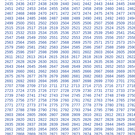
2435
2436
2437
2438
2439
2440
2441
2442
2443
2444
2445
244
2451
2452
2453
2454
2455
2456
2457
2458
2459
2460
2461
246
2467
2468
2469
2470
2471
2472
2473
2474
2475
2476
2477
247
2483
2484
2485
2486
2487
2488
2489
2490
2491
2492
2493
249
2499
2500
2501
2502
2503
2504
2505
2506
2507
2508
2509
251
2515
2516
2517
2518
2519
2520
2521
2522
2523
2524
2525
252
2531
2532
2533
2534
2535
2536
2537
2538
2539
2540
2541
254
2547
2548
2549
2550
2551
2552
2553
2554
2555
2556
2557
255
2563
2564
2565
2566
2567
2568
2569
2570
2571
2572
2573
257
2579
2580
2581
2582
2583
2584
2585
2586
2587
2588
2589
259
2595
2596
2597
2598
2599
2600
2601
2602
2603
2604
2605
260
2611
2612
2613
2614
2615
2616
2617
2618
2619
2620
2621
262
2627
2628
2629
2630
2631
2632
2633
2634
2635
2636
2637
263
2643
2644
2645
2646
2647
2648
2649
2650
2651
2652
2653
265
2659
2660
2661
2662
2663
2664
2665
2666
2667
2668
2669
267
2675
2676
2677
2678
2679
2680
2681
2682
2683
2684
2685
268
2691
2692
2693
2694
2695
2696
2697
2698
2699
2700
2701
270
2707
2708
2709
2710
2711
2712
2713
2714
2715
2716
2717
271
2723
2724
2725
2726
2727
2728
2729
2730
2731
2732
2733
273
2739
2740
2741
2742
2743
2744
2745
2746
2747
2748
2749
275
2755
2756
2757
2758
2759
2760
2761
2762
2763
2764
2765
276
2771
2772
2773
2774
2775
2776
2777
2778
2779
2780
2781
278
2787
2788
2789
2790
2791
2792
2793
2794
2795
2796
2797
279
2803
2804
2805
2806
2807
2808
2809
2810
2811
2812
2813
281
2819
2820
2821
2822
2823
2824
2825
2826
2827
2828
2829
283
2835
2836
2837
2838
2839
2840
2841
2842
2843
2844
2845
284
2851
2852
2853
2854
2855
2856
2857
2858
2859
2860
2861
286
2867
2868
2869
2870
2871
2872
2873
2874
2875
2876
2877
287