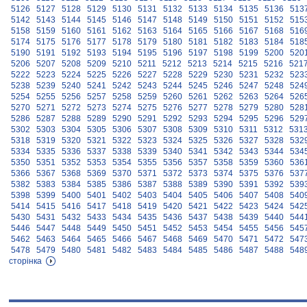
5126
5127
5128
5129
5130
5131
5132
5133
5134
5135
5136
513
5142
5143
5144
5145
5146
5147
5148
5149
5150
5151
5152
515
5158
5159
5160
5161
5162
5163
5164
5165
5166
5167
5168
516
5174
5175
5176
5177
5178
5179
5180
5181
5182
5183
5184
518
5190
5191
5192
5193
5194
5195
5196
5197
5198
5199
5200
520
5206
5207
5208
5209
5210
5211
5212
5213
5214
5215
5216
521
5222
5223
5224
5225
5226
5227
5228
5229
5230
5231
5232
523
5238
5239
5240
5241
5242
5243
5244
5245
5246
5247
5248
524
5254
5255
5256
5257
5258
5259
5260
5261
5262
5263
5264
526
5270
5271
5272
5273
5274
5275
5276
5277
5278
5279
5280
528
5286
5287
5288
5289
5290
5291
5292
5293
5294
5295
5296
529
5302
5303
5304
5305
5306
5307
5308
5309
5310
5311
5312
531
5318
5319
5320
5321
5322
5323
5324
5325
5326
5327
5328
532
5334
5335
5336
5337
5338
5339
5340
5341
5342
5343
5344
534
5350
5351
5352
5353
5354
5355
5356
5357
5358
5359
5360
536
5366
5367
5368
5369
5370
5371
5372
5373
5374
5375
5376
537
5382
5383
5384
5385
5386
5387
5388
5389
5390
5391
5392
539
5398
5399
5400
5401
5402
5403
5404
5405
5406
5407
5408
540
5414
5415
5416
5417
5418
5419
5420
5421
5422
5423
5424
542
5430
5431
5432
5433
5434
5435
5436
5437
5438
5439
5440
544
5446
5447
5448
5449
5450
5451
5452
5453
5454
5455
5456
545
5462
5463
5464
5465
5466
5467
5468
5469
5470
5471
5472
547
5478
5479
5480
5481
5482
5483
5484
5485
5486
5487
5488
548
сторінка