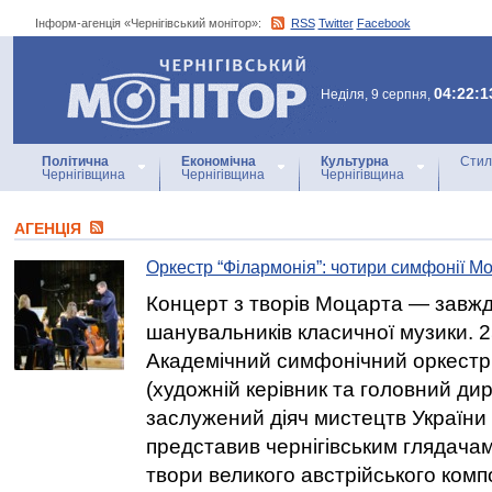
Інформ-агенція «Чернігівський монітор»:
RSS
Twitter
Facebook
Інформ-агенція
«Чернігівський монітор»
04:22:1
Неділя, 9 серпня,
Політична
Економічна
Культурна
Стил
Чернігівщина
Чернігівщина
Чернігівщина
АГЕНЦIЯ
Оркестр “Філармонія”: чотири симфонії М
Концерт з творів Моцарта — завжд
шанувальників класичної музики. 2
Академічний симфонічний оркестр 
(художній керівник та головний ди
заслужений діяч мистецтв України
представив чернігівським глядача
твори великого австрійського комп