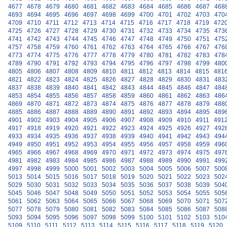
4677
4678
4679
4680
4681
4682
4683
4684
4685
4686
4687
468
4693
4694
4695
4696
4697
4698
4699
4700
4701
4702
4703
470
4709
4710
4711
4712
4713
4714
4715
4716
4717
4718
4719
472
4725
4726
4727
4728
4729
4730
4731
4732
4733
4734
4735
473
4741
4742
4743
4744
4745
4746
4747
4748
4749
4750
4751
475
4757
4758
4759
4760
4761
4762
4763
4764
4765
4766
4767
476
4773
4774
4775
4776
4777
4778
4779
4780
4781
4782
4783
478
4789
4790
4791
4792
4793
4794
4795
4796
4797
4798
4799
480
4805
4806
4807
4808
4809
4810
4811
4812
4813
4814
4815
481
4821
4822
4823
4824
4825
4826
4827
4828
4829
4830
4831
483
4837
4838
4839
4840
4841
4842
4843
4844
4845
4846
4847
484
4853
4854
4855
4856
4857
4858
4859
4860
4861
4862
4863
486
4869
4870
4871
4872
4873
4874
4875
4876
4877
4878
4879
488
4885
4886
4887
4888
4889
4890
4891
4892
4893
4894
4895
489
4901
4902
4903
4904
4905
4906
4907
4908
4909
4910
4911
491
4917
4918
4919
4920
4921
4922
4923
4924
4925
4926
4927
492
4933
4934
4935
4936
4937
4938
4939
4940
4941
4942
4943
494
4949
4950
4951
4952
4953
4954
4955
4956
4957
4958
4959
496
4965
4966
4967
4968
4969
4970
4971
4972
4973
4974
4975
497
4981
4982
4983
4984
4985
4986
4987
4988
4989
4990
4991
499
4997
4998
4999
5000
5001
5002
5003
5004
5005
5006
5007
500
5013
5014
5015
5016
5017
5018
5019
5020
5021
5022
5023
502
5029
5030
5031
5032
5033
5034
5035
5036
5037
5038
5039
504
5045
5046
5047
5048
5049
5050
5051
5052
5053
5054
5055
505
5061
5062
5063
5064
5065
5066
5067
5068
5069
5070
5071
507
5077
5078
5079
5080
5081
5082
5083
5084
5085
5086
5087
508
5093
5094
5095
5096
5097
5098
5099
5100
5101
5102
5103
510
5109
5110
5111
5112
5113
5114
5115
5116
5117
5118
5119
5120