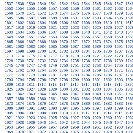
1537
1538
1539
1540
1541
1542
1543
1544
1545
1546
1547
154
1553
1554
1555
1556
1557
1558
1559
1560
1561
1562
1563
156
1569
1570
1571
1572
1573
1574
1575
1576
1577
1578
1579
158
1585
1586
1587
1588
1589
1590
1591
1592
1593
1594
1595
159
1601
1602
1603
1604
1605
1606
1607
1608
1609
1610
1611
161
1617
1618
1619
1620
1621
1622
1623
1624
1625
1626
1627
162
1633
1634
1635
1636
1637
1638
1639
1640
1641
1642
1643
164
1649
1650
1651
1652
1653
1654
1655
1656
1657
1658
1659
166
1665
1666
1667
1668
1669
1670
1671
1672
1673
1674
1675
167
1681
1682
1683
1684
1685
1686
1687
1688
1689
1690
1691
169
1697
1698
1699
1700
1701
1702
1703
1704
1705
1706
1707
170
1713
1714
1715
1716
1717
1718
1719
1720
1721
1722
1723
172
1729
1730
1731
1732
1733
1734
1735
1736
1737
1738
1739
174
1745
1746
1747
1748
1749
1750
1751
1752
1753
1754
1755
175
1761
1762
1763
1764
1765
1766
1767
1768
1769
1770
1771
177
1777
1778
1779
1780
1781
1782
1783
1784
1785
1786
1787
178
1793
1794
1795
1796
1797
1798
1799
1800
1801
1802
1803
180
1809
1810
1811
1812
1813
1814
1815
1816
1817
1818
1819
182
1825
1826
1827
1828
1829
1830
1831
1832
1833
1834
1835
183
1841
1842
1843
1844
1845
1846
1847
1848
1849
1850
1851
185
1857
1858
1859
1860
1861
1862
1863
1864
1865
1866
1867
186
1873
1874
1875
1876
1877
1878
1879
1880
1881
1882
1883
188
1889
1890
1891
1892
1893
1894
1895
1896
1897
1898
1899
190
1905
1906
1907
1908
1909
1910
1911
1912
1913
1914
1915
191
1921
1922
1923
1924
1925
1926
1927
1928
1929
1930
1931
193
1937
1938
1939
1940
1941
1942
1943
1944
1945
1946
1947
194
1953
1954
1955
1956
1957
1958
1959
1960
1961
1962
1963
196
1969
1970
1971
1972
1973
1974
1975
1976
1977
1978
1979
198