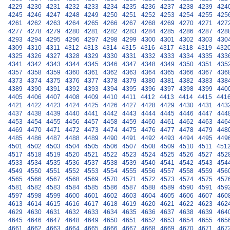
4229
4230
4231
4232
4233
4234
4235
4236
4237
4238
4239
424
4245
4246
4247
4248
4249
4250
4251
4252
4253
4254
4255
425
4261
4262
4263
4264
4265
4266
4267
4268
4269
4270
4271
427
4277
4278
4279
4280
4281
4282
4283
4284
4285
4286
4287
428
4293
4294
4295
4296
4297
4298
4299
4300
4301
4302
4303
430
4309
4310
4311
4312
4313
4314
4315
4316
4317
4318
4319
432
4325
4326
4327
4328
4329
4330
4331
4332
4333
4334
4335
433
4341
4342
4343
4344
4345
4346
4347
4348
4349
4350
4351
435
4357
4358
4359
4360
4361
4362
4363
4364
4365
4366
4367
436
4373
4374
4375
4376
4377
4378
4379
4380
4381
4382
4383
438
4389
4390
4391
4392
4393
4394
4395
4396
4397
4398
4399
440
4405
4406
4407
4408
4409
4410
4411
4412
4413
4414
4415
441
4421
4422
4423
4424
4425
4426
4427
4428
4429
4430
4431
443
4437
4438
4439
4440
4441
4442
4443
4444
4445
4446
4447
444
4453
4454
4455
4456
4457
4458
4459
4460
4461
4462
4463
446
4469
4470
4471
4472
4473
4474
4475
4476
4477
4478
4479
448
4485
4486
4487
4488
4489
4490
4491
4492
4493
4494
4495
449
4501
4502
4503
4504
4505
4506
4507
4508
4509
4510
4511
451
4517
4518
4519
4520
4521
4522
4523
4524
4525
4526
4527
452
4533
4534
4535
4536
4537
4538
4539
4540
4541
4542
4543
454
4549
4550
4551
4552
4553
4554
4555
4556
4557
4558
4559
456
4565
4566
4567
4568
4569
4570
4571
4572
4573
4574
4575
457
4581
4582
4583
4584
4585
4586
4587
4588
4589
4590
4591
459
4597
4598
4599
4600
4601
4602
4603
4604
4605
4606
4607
460
4613
4614
4615
4616
4617
4618
4619
4620
4621
4622
4623
462
4629
4630
4631
4632
4633
4634
4635
4636
4637
4638
4639
464
4645
4646
4647
4648
4649
4650
4651
4652
4653
4654
4655
465
4661
4662
4663
4664
4665
4666
4667
4668
4669
4670
4671
467