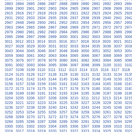
2883
2884
2885
2886
2887
2888
2889
2890
2891
2892
2893
289
2899
2900
2901
2902
2903
2904
2905
2906
2907
2908
2909
291
2915
2916
2917
2918
2919
2920
2921
2922
2923
2924
2925
292
2931
2932
2933
2934
2935
2936
2937
2938
2939
2940
2941
294
2947
2948
2949
2950
2951
2952
2953
2954
2955
2956
2957
295
2963
2964
2965
2966
2967
2968
2969
2970
2971
2972
2973
297
2979
2980
2981
2982
2983
2984
2985
2986
2987
2988
2989
299
2995
2996
2997
2998
2999
3000
3001
3002
3003
3004
3005
300
3011
3012
3013
3014
3015
3016
3017
3018
3019
3020
3021
302
3027
3028
3029
3030
3031
3032
3033
3034
3035
3036
3037
303
3043
3044
3045
3046
3047
3048
3049
3050
3051
3052
3053
305
3059
3060
3061
3062
3063
3064
3065
3066
3067
3068
3069
307
3075
3076
3077
3078
3079
3080
3081
3082
3083
3084
3085
308
3091
3092
3093
3094
3095
3096
3097
3098
3099
3100
3101
310
3107
3108
3109
3110
3111
3112
3113
3114
3115
3116
3117
3118
3124
3125
3126
3127
3128
3129
3130
3131
3132
3133
3134
313
3140
3141
3142
3143
3144
3145
3146
3147
3148
3149
3150
315
3156
3157
3158
3159
3160
3161
3162
3163
3164
3165
3166
316
3172
3173
3174
3175
3176
3177
3178
3179
3180
3181
3182
318
3188
3189
3190
3191
3192
3193
3194
3195
3196
3197
3198
319
3204
3205
3206
3207
3208
3209
3210
3211
3212
3213
3214
321
3220
3221
3222
3223
3224
3225
3226
3227
3228
3229
3230
323
3236
3237
3238
3239
3240
3241
3242
3243
3244
3245
3246
324
3252
3253
3254
3255
3256
3257
3258
3259
3260
3261
3262
326
3268
3269
3270
3271
3272
3273
3274
3275
3276
3277
3278
327
3284
3285
3286
3287
3288
3289
3290
3291
3292
3293
3294
329
3300
3301
3302
3303
3304
3305
3306
3307
3308
3309
3310
331
3316
3317
3318
3319
3320
3321
3322
3323
3324
3325
3326
332