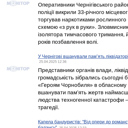
Оперативники Чернігівського райо
поліції викрили 33-річного місцево
торгував наркотиками рослинного
схемою «з рук в руки». Зловмисни
ізолятора тимчасового тримання, 
років позбавлення волі.
У Чернігові вшанували пам’ять ліквідатор
25.04.2025 12:36
Представники органів влади, лікві
громадськість зібрались сьогодні б
«Героям Чорнобиля» в обласному 
вшанувати пам’ять жертв наймасшта
людства техногенної катастрофи 
трагедії.
Капела бандуристів: “Від опери до роман
балансу”
25.04.2025 12:33