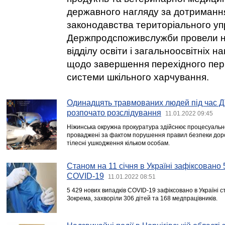
державного нагляду за дотриманн
законодавства територіального уп
Держпродспоживслужби провели н
відділу освіти і загальноосвітніх н
щодо завершення перехідного пе
системи шкільного харчування.
Одинадцять травмованих людей під час Д
розпочато розслідування
11.01.2022 09:45
Ніжинська окружна прокуратура здійснює процесуальн
проваджені за фактом порушення правил безпеки дор
тілесні ушкодження кільком особам.
Станом на 11 січня в Україні зафіксовано
COVID-19
11.01.2022 08:51
5 429 нових випадків COVID-19 зафіксовано в Україні ст
Зокрема, захворіли 306 дітей та 168 медпрацівників.