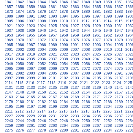
1841
1842
1843
1844
1845
1846
1847
1848
1849
1850
1851
185
1857
1858
1859
1860
1861
1862
1863
1864
1865
1866
1867
186
1873
1874
1875
1876
1877
1878
1879
1880
1881
1882
1883
188
1889
1890
1891
1892
1893
1894
1895
1896
1897
1898
1899
190
1905
1906
1907
1908
1909
1910
1911
1912
1913
1914
1915
191
1921
1922
1923
1924
1925
1926
1927
1928
1929
1930
1931
193
1937
1938
1939
1940
1941
1942
1943
1944
1945
1946
1947
194
1953
1954
1955
1956
1957
1958
1959
1960
1961
1962
1963
196
1969
1970
1971
1972
1973
1974
1975
1976
1977
1978
1979
198
1985
1986
1987
1988
1989
1990
1991
1992
1993
1994
1995
199
2001
2002
2003
2004
2005
2006
2007
2008
2009
2010
2011
201
2017
2018
2019
2020
2021
2022
2023
2024
2025
2026
2027
202
2033
2034
2035
2036
2037
2038
2039
2040
2041
2042
2043
204
2049
2050
2051
2052
2053
2054
2055
2056
2057
2058
2059
206
2065
2066
2067
2068
2069
2070
2071
2072
2073
2074
2075
207
2081
2082
2083
2084
2085
2086
2087
2088
2089
2090
2091
209
2097
2098
2099
2100
2101
2102
2103
2104
2105
2106
2107
210
2114
2115
2116
2117
2118
2119
2120
2121
2122
2123
2124
2125
2131
2132
2133
2134
2135
2136
2137
2138
2139
2140
2141
214
2147
2148
2149
2150
2151
2152
2153
2154
2155
2156
2157
215
2163
2164
2165
2166
2167
2168
2169
2170
2171
2172
2173
217
2179
2180
2181
2182
2183
2184
2185
2186
2187
2188
2189
219
2195
2196
2197
2198
2199
2200
2201
2202
2203
2204
2205
220
2211
2212
2213
2214
2215
2216
2217
2218
2219
2220
2221
222
2227
2228
2229
2230
2231
2232
2233
2234
2235
2236
2237
223
2243
2244
2245
2246
2247
2248
2249
2250
2251
2252
2253
225
2259
2260
2261
2262
2263
2264
2265
2266
2267
2268
2269
227
2275
2276
2277
2278
2279
2280
2281
2282
2283
2284
2285
228