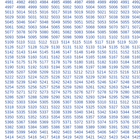
4981
4982
4983
4984
4985
4986
4987
4988
4989
4990
4991
499
4997
4998
4999
5000
5001
5002
5003
5004
5005
5006
5007
500
5013
5014
5015
5016
5017
5018
5019
5020
5021
5022
5023
502
5029
5030
5031
5032
5033
5034
5035
5036
5037
5038
5039
504
5045
5046
5047
5048
5049
5050
5051
5052
5053
5054
5055
505
5061
5062
5063
5064
5065
5066
5067
5068
5069
5070
5071
507
5077
5078
5079
5080
5081
5082
5083
5084
5085
5086
5087
508
5093
5094
5095
5096
5097
5098
5099
5100
5101
5102
5103
510
5109
5110
5111
5112
5113
5114
5115
5116
5117
5118
5119
5120
5126
5127
5128
5129
5130
5131
5132
5133
5134
5135
5136
513
5142
5143
5144
5145
5146
5147
5148
5149
5150
5151
5152
515
5158
5159
5160
5161
5162
5163
5164
5165
5166
5167
5168
516
5174
5175
5176
5177
5178
5179
5180
5181
5182
5183
5184
518
5190
5191
5192
5193
5194
5195
5196
5197
5198
5199
5200
520
5206
5207
5208
5209
5210
5211
5212
5213
5214
5215
5216
521
5222
5223
5224
5225
5226
5227
5228
5229
5230
5231
5232
523
5238
5239
5240
5241
5242
5243
5244
5245
5246
5247
5248
524
5254
5255
5256
5257
5258
5259
5260
5261
5262
5263
5264
526
5270
5271
5272
5273
5274
5275
5276
5277
5278
5279
5280
528
5286
5287
5288
5289
5290
5291
5292
5293
5294
5295
5296
529
5302
5303
5304
5305
5306
5307
5308
5309
5310
5311
5312
531
5318
5319
5320
5321
5322
5323
5324
5325
5326
5327
5328
532
5334
5335
5336
5337
5338
5339
5340
5341
5342
5343
5344
534
5350
5351
5352
5353
5354
5355
5356
5357
5358
5359
5360
536
5366
5367
5368
5369
5370
5371
5372
5373
5374
5375
5376
537
5382
5383
5384
5385
5386
5387
5388
5389
5390
5391
5392
539
5398
5399
5400
5401
5402
5403
5404
5405
5406
5407
5408
540
5414
5415
5416
5417
5418
5419
5420
5421
5422
5423
5424
542