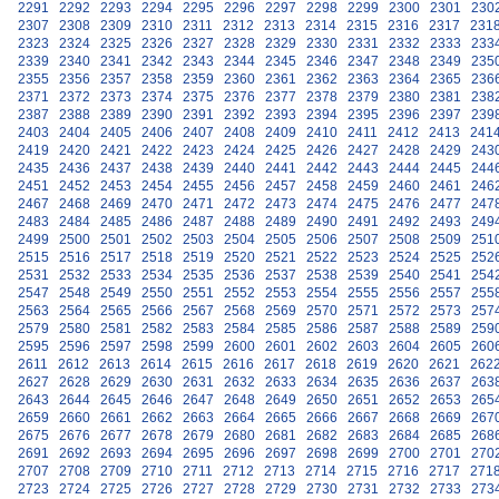
2291
2292
2293
2294
2295
2296
2297
2298
2299
2300
2301
230
2307
2308
2309
2310
2311
2312
2313
2314
2315
2316
2317
231
2323
2324
2325
2326
2327
2328
2329
2330
2331
2332
2333
233
2339
2340
2341
2342
2343
2344
2345
2346
2347
2348
2349
235
2355
2356
2357
2358
2359
2360
2361
2362
2363
2364
2365
236
2371
2372
2373
2374
2375
2376
2377
2378
2379
2380
2381
238
2387
2388
2389
2390
2391
2392
2393
2394
2395
2396
2397
239
2403
2404
2405
2406
2407
2408
2409
2410
2411
2412
2413
241
2419
2420
2421
2422
2423
2424
2425
2426
2427
2428
2429
243
2435
2436
2437
2438
2439
2440
2441
2442
2443
2444
2445
244
2451
2452
2453
2454
2455
2456
2457
2458
2459
2460
2461
246
2467
2468
2469
2470
2471
2472
2473
2474
2475
2476
2477
247
2483
2484
2485
2486
2487
2488
2489
2490
2491
2492
2493
249
2499
2500
2501
2502
2503
2504
2505
2506
2507
2508
2509
251
2515
2516
2517
2518
2519
2520
2521
2522
2523
2524
2525
252
2531
2532
2533
2534
2535
2536
2537
2538
2539
2540
2541
254
2547
2548
2549
2550
2551
2552
2553
2554
2555
2556
2557
255
2563
2564
2565
2566
2567
2568
2569
2570
2571
2572
2573
257
2579
2580
2581
2582
2583
2584
2585
2586
2587
2588
2589
259
2595
2596
2597
2598
2599
2600
2601
2602
2603
2604
2605
260
2611
2612
2613
2614
2615
2616
2617
2618
2619
2620
2621
262
2627
2628
2629
2630
2631
2632
2633
2634
2635
2636
2637
263
2643
2644
2645
2646
2647
2648
2649
2650
2651
2652
2653
265
2659
2660
2661
2662
2663
2664
2665
2666
2667
2668
2669
267
2675
2676
2677
2678
2679
2680
2681
2682
2683
2684
2685
268
2691
2692
2693
2694
2695
2696
2697
2698
2699
2700
2701
270
2707
2708
2709
2710
2711
2712
2713
2714
2715
2716
2717
271
2723
2724
2725
2726
2727
2728
2729
2730
2731
2732
2733
273