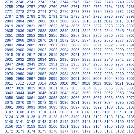
2739
2740
2741
2742
2743
2744
2745
2746
2747
2748
2749
275
2755
2756
2757
2758
2759
2760
2761
2762
2763
2764
2765
276
2771
2772
2773
2774
2775
2776
2777
2778
2779
2780
2781
278
2787
2788
2789
2790
2791
2792
2793
2794
2795
2796
2797
279
2803
2804
2805
2806
2807
2808
2809
2810
2811
2812
2813
281
2819
2820
2821
2822
2823
2824
2825
2826
2827
2828
2829
283
2835
2836
2837
2838
2839
2840
2841
2842
2843
2844
2845
284
2851
2852
2853
2854
2855
2856
2857
2858
2859
2860
2861
286
2867
2868
2869
2870
2871
2872
2873
2874
2875
2876
2877
287
2883
2884
2885
2886
2887
2888
2889
2890
2891
2892
2893
289
2899
2900
2901
2902
2903
2904
2905
2906
2907
2908
2909
291
2915
2916
2917
2918
2919
2920
2921
2922
2923
2924
2925
292
2931
2932
2933
2934
2935
2936
2937
2938
2939
2940
2941
294
2947
2948
2949
2950
2951
2952
2953
2954
2955
2956
2957
295
2963
2964
2965
2966
2967
2968
2969
2970
2971
2972
2973
297
2979
2980
2981
2982
2983
2984
2985
2986
2987
2988
2989
299
2995
2996
2997
2998
2999
3000
3001
3002
3003
3004
3005
300
3011
3012
3013
3014
3015
3016
3017
3018
3019
3020
3021
302
3027
3028
3029
3030
3031
3032
3033
3034
3035
3036
3037
303
3043
3044
3045
3046
3047
3048
3049
3050
3051
3052
3053
305
3059
3060
3061
3062
3063
3064
3065
3066
3067
3068
3069
307
3075
3076
3077
3078
3079
3080
3081
3082
3083
3084
3085
308
3091
3092
3093
3094
3095
3096
3097
3098
3099
3100
3101
310
3107
3108
3109
3110
3111
3112
3113
3114
3115
3116
3117
3118
3124
3125
3126
3127
3128
3129
3130
3131
3132
3133
3134
313
3140
3141
3142
3143
3144
3145
3146
3147
3148
3149
3150
315
3156
3157
3158
3159
3160
3161
3162
3163
3164
3165
3166
316
3172
3173
3174
3175
3176
3177
3178
3179
3180
3181
3182
318