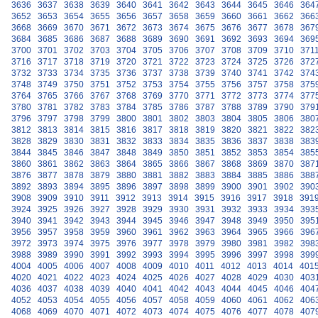
3636
3637
3638
3639
3640
3641
3642
3643
3644
3645
3646
364
3652
3653
3654
3655
3656
3657
3658
3659
3660
3661
3662
366
3668
3669
3670
3671
3672
3673
3674
3675
3676
3677
3678
367
3684
3685
3686
3687
3688
3689
3690
3691
3692
3693
3694
369
3700
3701
3702
3703
3704
3705
3706
3707
3708
3709
3710
371
3716
3717
3718
3719
3720
3721
3722
3723
3724
3725
3726
372
3732
3733
3734
3735
3736
3737
3738
3739
3740
3741
3742
374
3748
3749
3750
3751
3752
3753
3754
3755
3756
3757
3758
375
3764
3765
3766
3767
3768
3769
3770
3771
3772
3773
3774
377
3780
3781
3782
3783
3784
3785
3786
3787
3788
3789
3790
379
3796
3797
3798
3799
3800
3801
3802
3803
3804
3805
3806
380
3812
3813
3814
3815
3816
3817
3818
3819
3820
3821
3822
382
3828
3829
3830
3831
3832
3833
3834
3835
3836
3837
3838
383
3844
3845
3846
3847
3848
3849
3850
3851
3852
3853
3854
385
3860
3861
3862
3863
3864
3865
3866
3867
3868
3869
3870
387
3876
3877
3878
3879
3880
3881
3882
3883
3884
3885
3886
388
3892
3893
3894
3895
3896
3897
3898
3899
3900
3901
3902
390
3908
3909
3910
3911
3912
3913
3914
3915
3916
3917
3918
391
3924
3925
3926
3927
3928
3929
3930
3931
3932
3933
3934
393
3940
3941
3942
3943
3944
3945
3946
3947
3948
3949
3950
395
3956
3957
3958
3959
3960
3961
3962
3963
3964
3965
3966
396
3972
3973
3974
3975
3976
3977
3978
3979
3980
3981
3982
398
3988
3989
3990
3991
3992
3993
3994
3995
3996
3997
3998
399
4004
4005
4006
4007
4008
4009
4010
4011
4012
4013
4014
401
4020
4021
4022
4023
4024
4025
4026
4027
4028
4029
4030
403
4036
4037
4038
4039
4040
4041
4042
4043
4044
4045
4046
404
4052
4053
4054
4055
4056
4057
4058
4059
4060
4061
4062
406
4068
4069
4070
4071
4072
4073
4074
4075
4076
4077
4078
407