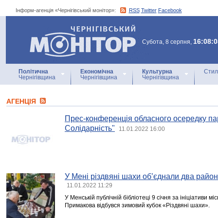
Інформ-агенція «Чернігівський монітор»:
RSS
Twitter
Facebook
Інформ-агенція
«Чернігівський монітор»
16:08:0
Субота, 8 серпня,
Політична
Економічна
Культурна
Стил
Чернігівщина
Чернігівщина
Чернігівщина
АГЕНЦIЯ
Прес-конференція обласного осередку па
Солідарність"
11.01.2022 16:00
У Мені різдвяні шахи об’єднали два район
11.01.2022 11:29
У Менській публічній бібліотеці 9 січня за ініціативи мі
Примакова відбувся зимовий кубок «Різдвяні шахи».