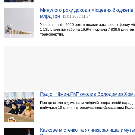
Минулого року доходи місцевих бюджетів 
млрд грн
11.01.2022 11:24
У порівнянні з 2020 роком доходи загального фонду м
1 135,5 млн грн (або на 16,9%) і склали 7 839,8 млн г
трансфертів).
Радіо "Ніжин.FM" очолив Володимир Хо
Про це стало відомо на міжвідочій оперативній нараді Н
відбулася 10 січня під головуванням Олександра Кодол
Казкове містечко та ялинка залишатимутьс