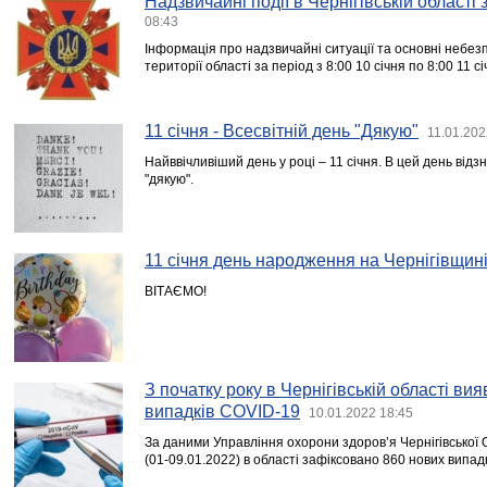
Надзвичайні події в Чернігівській області
08:43
Інформація про надзвичайні ситуації та основні небезпе
території області за період з 8:00 10 січня по 8:00 11 с
11 січня - Всесвітній день "Дякую"
11.01.202
Найввічливіший день у році – 11 січня. В цей день відз
"дякую".
11 січня день народження на Чернігівщин
ВІТАЄМО!
З початку року в Чернігівській області ви
випадків COVID-19
10.01.2022 18:45
За даними Управління охорони здоров’я Чернігівської ОД
(01-09.01.2022) в області зафіксовано 860 нових випад