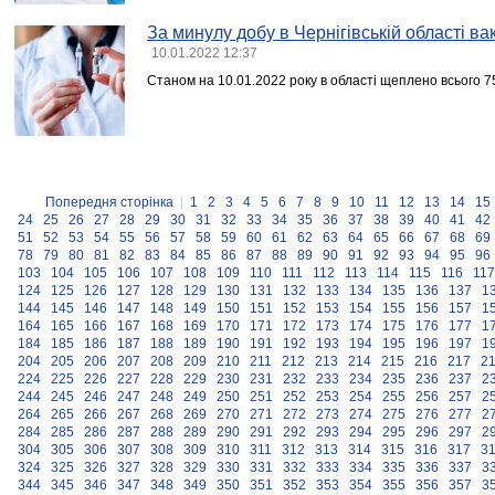
За минулу добу в Чернігівській області в
10.01.2022 12:37
Станом на 10.01.2022 року в області щеплено всього 7
Попередня сторінка
|
1
2
3
4
5
6
7
8
9
10
11
12
13
14
15
24
25
26
27
28
29
30
31
32
33
34
35
36
37
38
39
40
41
42
51
52
53
54
55
56
57
58
59
60
61
62
63
64
65
66
67
68
69
78
79
80
81
82
83
84
85
86
87
88
89
90
91
92
93
94
95
96
103
104
105
106
107
108
109
110
111
112
113
114
115
116
117
124
125
126
127
128
129
130
131
132
133
134
135
136
137
1
144
145
146
147
148
149
150
151
152
153
154
155
156
157
1
164
165
166
167
168
169
170
171
172
173
174
175
176
177
1
184
185
186
187
188
189
190
191
192
193
194
195
196
197
1
204
205
206
207
208
209
210
211
212
213
214
215
216
217
2
224
225
226
227
228
229
230
231
232
233
234
235
236
237
2
244
245
246
247
248
249
250
251
252
253
254
255
256
257
2
264
265
266
267
268
269
270
271
272
273
274
275
276
277
2
284
285
286
287
288
289
290
291
292
293
294
295
296
297
2
304
305
306
307
308
309
310
311
312
313
314
315
316
317
3
324
325
326
327
328
329
330
331
332
333
334
335
336
337
3
344
345
346
347
348
349
350
351
352
353
354
355
356
357
3