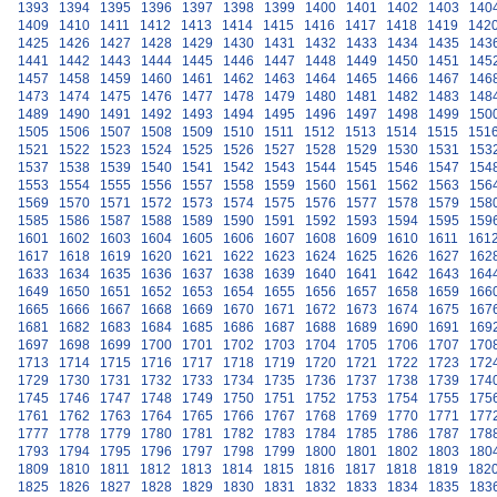
1393
1394
1395
1396
1397
1398
1399
1400
1401
1402
1403
140
1409
1410
1411
1412
1413
1414
1415
1416
1417
1418
1419
142
1425
1426
1427
1428
1429
1430
1431
1432
1433
1434
1435
143
1441
1442
1443
1444
1445
1446
1447
1448
1449
1450
1451
145
1457
1458
1459
1460
1461
1462
1463
1464
1465
1466
1467
146
1473
1474
1475
1476
1477
1478
1479
1480
1481
1482
1483
148
1489
1490
1491
1492
1493
1494
1495
1496
1497
1498
1499
150
1505
1506
1507
1508
1509
1510
1511
1512
1513
1514
1515
151
1521
1522
1523
1524
1525
1526
1527
1528
1529
1530
1531
153
1537
1538
1539
1540
1541
1542
1543
1544
1545
1546
1547
154
1553
1554
1555
1556
1557
1558
1559
1560
1561
1562
1563
156
1569
1570
1571
1572
1573
1574
1575
1576
1577
1578
1579
158
1585
1586
1587
1588
1589
1590
1591
1592
1593
1594
1595
159
1601
1602
1603
1604
1605
1606
1607
1608
1609
1610
1611
161
1617
1618
1619
1620
1621
1622
1623
1624
1625
1626
1627
162
1633
1634
1635
1636
1637
1638
1639
1640
1641
1642
1643
164
1649
1650
1651
1652
1653
1654
1655
1656
1657
1658
1659
166
1665
1666
1667
1668
1669
1670
1671
1672
1673
1674
1675
167
1681
1682
1683
1684
1685
1686
1687
1688
1689
1690
1691
169
1697
1698
1699
1700
1701
1702
1703
1704
1705
1706
1707
170
1713
1714
1715
1716
1717
1718
1719
1720
1721
1722
1723
172
1729
1730
1731
1732
1733
1734
1735
1736
1737
1738
1739
174
1745
1746
1747
1748
1749
1750
1751
1752
1753
1754
1755
175
1761
1762
1763
1764
1765
1766
1767
1768
1769
1770
1771
177
1777
1778
1779
1780
1781
1782
1783
1784
1785
1786
1787
178
1793
1794
1795
1796
1797
1798
1799
1800
1801
1802
1803
180
1809
1810
1811
1812
1813
1814
1815
1816
1817
1818
1819
182
1825
1826
1827
1828
1829
1830
1831
1832
1833
1834
1835
183