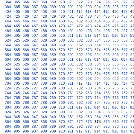
364
365
366
367
368
369
370
371
372
373
374
375
376
377
3
384
385
386
387
388
389
390
391
392
393
394
395
396
397
3
404
405
406
407
408
409
410
411
412
413
414
415
416
417
4
424
425
426
427
428
429
430
431
432
433
434
435
436
437
4
444
445
446
447
448
449
450
451
452
453
454
455
456
457
4
464
465
466
467
468
469
470
471
472
473
474
475
476
477
4
484
485
486
487
488
489
490
491
492
493
494
495
496
497
4
504
505
506
507
508
509
510
511
512
513
514
515
516
517
5
524
525
526
527
528
529
530
531
532
533
534
535
536
537
5
544
545
546
547
548
549
550
551
552
553
554
555
556
557
5
564
565
566
567
568
569
570
571
572
573
574
575
576
577
5
584
585
586
587
588
589
590
591
592
593
594
595
596
597
5
604
605
606
607
608
609
610
611
612
613
614
615
616
617
6
624
625
626
627
628
629
630
631
632
633
634
635
636
637
6
644
645
646
647
648
649
650
651
652
653
654
655
656
657
6
664
665
666
667
668
669
670
671
672
673
674
675
676
677
6
684
685
686
687
688
689
690
691
692
693
694
695
696
697
6
704
705
706
707
708
709
710
711
712
713
714
715
716
717
7
724
725
726
727
728
729
730
731
732
733
734
735
736
737
7
744
745
746
747
748
749
750
751
752
753
754
755
756
757
7
764
765
766
767
768
769
770
771
772
773
774
775
776
777
7
784
785
786
787
788
789
790
791
792
793
794
795
796
797
7
804
805
806
807
808
809
810
811
812
813
814
815
816
817
8
824
825
826
827
828
829
830
831
832
833
834
835
836
837
8
844
845
846
847
848
849
850
851
852
853
854
855
856
857
8
864
865
866
867
868
869
870
871
872
873
874
875
876
877
8
884
885
886
887
888
889
890
891
892
893
894
895
896
897
8
904
905
906
907
908
909
910
911
912
913
914
915
916
917
9