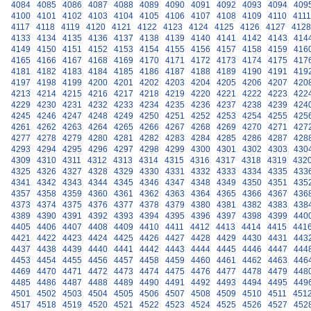
4084
4085
4086
4087
4088
4089
4090
4091
4092
4093
4094
409
4100
4101
4102
4103
4104
4105
4106
4107
4108
4109
4110
4111
4117
4118
4119
4120
4121
4122
4123
4124
4125
4126
4127
4128
4133
4134
4135
4136
4137
4138
4139
4140
4141
4142
4143
414
4149
4150
4151
4152
4153
4154
4155
4156
4157
4158
4159
416
4165
4166
4167
4168
4169
4170
4171
4172
4173
4174
4175
417
4181
4182
4183
4184
4185
4186
4187
4188
4189
4190
4191
419
4197
4198
4199
4200
4201
4202
4203
4204
4205
4206
4207
420
4213
4214
4215
4216
4217
4218
4219
4220
4221
4222
4223
422
4229
4230
4231
4232
4233
4234
4235
4236
4237
4238
4239
424
4245
4246
4247
4248
4249
4250
4251
4252
4253
4254
4255
425
4261
4262
4263
4264
4265
4266
4267
4268
4269
4270
4271
427
4277
4278
4279
4280
4281
4282
4283
4284
4285
4286
4287
428
4293
4294
4295
4296
4297
4298
4299
4300
4301
4302
4303
430
4309
4310
4311
4312
4313
4314
4315
4316
4317
4318
4319
432
4325
4326
4327
4328
4329
4330
4331
4332
4333
4334
4335
433
4341
4342
4343
4344
4345
4346
4347
4348
4349
4350
4351
435
4357
4358
4359
4360
4361
4362
4363
4364
4365
4366
4367
436
4373
4374
4375
4376
4377
4378
4379
4380
4381
4382
4383
438
4389
4390
4391
4392
4393
4394
4395
4396
4397
4398
4399
440
4405
4406
4407
4408
4409
4410
4411
4412
4413
4414
4415
441
4421
4422
4423
4424
4425
4426
4427
4428
4429
4430
4431
443
4437
4438
4439
4440
4441
4442
4443
4444
4445
4446
4447
444
4453
4454
4455
4456
4457
4458
4459
4460
4461
4462
4463
446
4469
4470
4471
4472
4473
4474
4475
4476
4477
4478
4479
448
4485
4486
4487
4488
4489
4490
4491
4492
4493
4494
4495
449
4501
4502
4503
4504
4505
4506
4507
4508
4509
4510
4511
451
4517
4518
4519
4520
4521
4522
4523
4524
4525
4526
4527
452