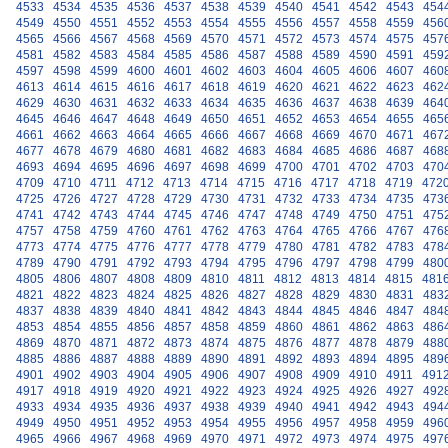
4533
4534
4535
4536
4537
4538
4539
4540
4541
4542
4543
454
4549
4550
4551
4552
4553
4554
4555
4556
4557
4558
4559
456
4565
4566
4567
4568
4569
4570
4571
4572
4573
4574
4575
457
4581
4582
4583
4584
4585
4586
4587
4588
4589
4590
4591
459
4597
4598
4599
4600
4601
4602
4603
4604
4605
4606
4607
460
4613
4614
4615
4616
4617
4618
4619
4620
4621
4622
4623
462
4629
4630
4631
4632
4633
4634
4635
4636
4637
4638
4639
464
4645
4646
4647
4648
4649
4650
4651
4652
4653
4654
4655
465
4661
4662
4663
4664
4665
4666
4667
4668
4669
4670
4671
467
4677
4678
4679
4680
4681
4682
4683
4684
4685
4686
4687
468
4693
4694
4695
4696
4697
4698
4699
4700
4701
4702
4703
470
4709
4710
4711
4712
4713
4714
4715
4716
4717
4718
4719
472
4725
4726
4727
4728
4729
4730
4731
4732
4733
4734
4735
473
4741
4742
4743
4744
4745
4746
4747
4748
4749
4750
4751
475
4757
4758
4759
4760
4761
4762
4763
4764
4765
4766
4767
476
4773
4774
4775
4776
4777
4778
4779
4780
4781
4782
4783
478
4789
4790
4791
4792
4793
4794
4795
4796
4797
4798
4799
480
4805
4806
4807
4808
4809
4810
4811
4812
4813
4814
4815
481
4821
4822
4823
4824
4825
4826
4827
4828
4829
4830
4831
483
4837
4838
4839
4840
4841
4842
4843
4844
4845
4846
4847
484
4853
4854
4855
4856
4857
4858
4859
4860
4861
4862
4863
486
4869
4870
4871
4872
4873
4874
4875
4876
4877
4878
4879
488
4885
4886
4887
4888
4889
4890
4891
4892
4893
4894
4895
489
4901
4902
4903
4904
4905
4906
4907
4908
4909
4910
4911
491
4917
4918
4919
4920
4921
4922
4923
4924
4925
4926
4927
492
4933
4934
4935
4936
4937
4938
4939
4940
4941
4942
4943
494
4949
4950
4951
4952
4953
4954
4955
4956
4957
4958
4959
496
4965
4966
4967
4968
4969
4970
4971
4972
4973
4974
4975
497