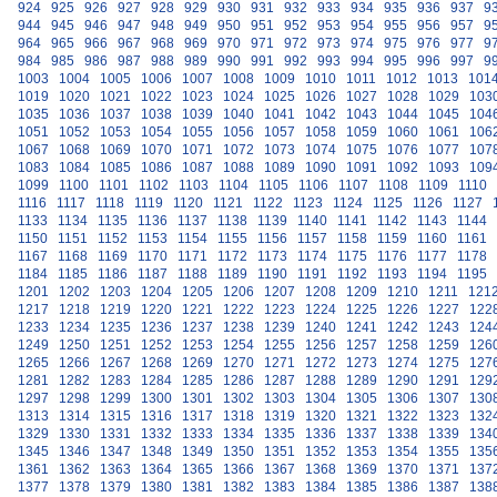
924
925
926
927
928
929
930
931
932
933
934
935
936
937
9
944
945
946
947
948
949
950
951
952
953
954
955
956
957
9
964
965
966
967
968
969
970
971
972
973
974
975
976
977
9
984
985
986
987
988
989
990
991
992
993
994
995
996
997
9
1003
1004
1005
1006
1007
1008
1009
1010
1011
1012
1013
101
1019
1020
1021
1022
1023
1024
1025
1026
1027
1028
1029
103
1035
1036
1037
1038
1039
1040
1041
1042
1043
1044
1045
104
1051
1052
1053
1054
1055
1056
1057
1058
1059
1060
1061
106
1067
1068
1069
1070
1071
1072
1073
1074
1075
1076
1077
107
1083
1084
1085
1086
1087
1088
1089
1090
1091
1092
1093
109
1099
1100
1101
1102
1103
1104
1105
1106
1107
1108
1109
1110
1116
1117
1118
1119
1120
1121
1122
1123
1124
1125
1126
1127
1133
1134
1135
1136
1137
1138
1139
1140
1141
1142
1143
1144
1150
1151
1152
1153
1154
1155
1156
1157
1158
1159
1160
1161
1167
1168
1169
1170
1171
1172
1173
1174
1175
1176
1177
1178
1184
1185
1186
1187
1188
1189
1190
1191
1192
1193
1194
1195
1201
1202
1203
1204
1205
1206
1207
1208
1209
1210
1211
121
1217
1218
1219
1220
1221
1222
1223
1224
1225
1226
1227
122
1233
1234
1235
1236
1237
1238
1239
1240
1241
1242
1243
124
1249
1250
1251
1252
1253
1254
1255
1256
1257
1258
1259
126
1265
1266
1267
1268
1269
1270
1271
1272
1273
1274
1275
127
1281
1282
1283
1284
1285
1286
1287
1288
1289
1290
1291
129
1297
1298
1299
1300
1301
1302
1303
1304
1305
1306
1307
130
1313
1314
1315
1316
1317
1318
1319
1320
1321
1322
1323
132
1329
1330
1331
1332
1333
1334
1335
1336
1337
1338
1339
134
1345
1346
1347
1348
1349
1350
1351
1352
1353
1354
1355
135
1361
1362
1363
1364
1365
1366
1367
1368
1369
1370
1371
137
1377
1378
1379
1380
1381
1382
1383
1384
1385
1386
1387
138