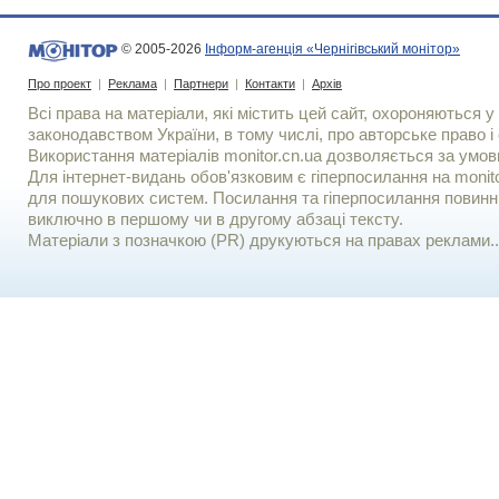
© 2005-2026
Інформ-агенція «Чернігівський монітор»
Про проект
|
Реклама
|
Партнери
|
Контакти
|
Архів
Всі права на матеріали, які містить цей сайт, охороняються у 
законодавством України, в тому числі, про авторське право і 
Використання матерiалiв monitor.cn.ua дозволяється за умов
Для iнтернет-видань обов'язковим є гiперпосилання на monito
для пошукових систем. Посилання та гіперпосилання повинні
виключно в першому чи в другому абзаці тексту.
Матеріали з позначкою (PR) друкуються на правах реклами..