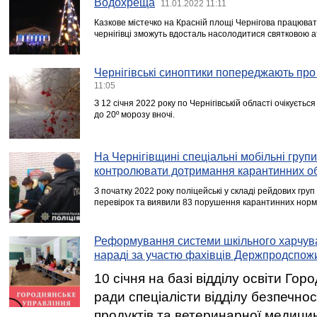
Водохреща
11.01.2022 11:11
Казкове містечко на Красній площі Чернігова працюват
чернігівці зможуть вдосталь насолодитися святковою
Чернігівські синоптики попереджають про
11:05
З 12 січня 2022 року по Чернігівській області очікуєт
до 20º морозу вночі.
На Чернігівщині спеціальні мобільні гру
контролювати дотримання карантинних 
З початку 2022 року поліцейські у складі рейдових груп
перевірок та виявили 83 порушення карантинних норм
Реформування системи шкільного харчув
нараді за участю фахівців Держпродспо
10 січня на базі відділу освіти Гор
ради спеціалісти відділу безпечно
продуктів та ветеринарної медицини