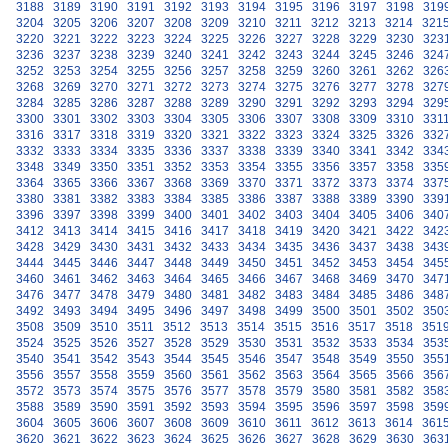
3188
3189
3190
3191
3192
3193
3194
3195
3196
3197
3198
319
3204
3205
3206
3207
3208
3209
3210
3211
3212
3213
3214
321
3220
3221
3222
3223
3224
3225
3226
3227
3228
3229
3230
323
3236
3237
3238
3239
3240
3241
3242
3243
3244
3245
3246
324
3252
3253
3254
3255
3256
3257
3258
3259
3260
3261
3262
326
3268
3269
3270
3271
3272
3273
3274
3275
3276
3277
3278
327
3284
3285
3286
3287
3288
3289
3290
3291
3292
3293
3294
329
3300
3301
3302
3303
3304
3305
3306
3307
3308
3309
3310
331
3316
3317
3318
3319
3320
3321
3322
3323
3324
3325
3326
332
3332
3333
3334
3335
3336
3337
3338
3339
3340
3341
3342
334
3348
3349
3350
3351
3352
3353
3354
3355
3356
3357
3358
335
3364
3365
3366
3367
3368
3369
3370
3371
3372
3373
3374
337
3380
3381
3382
3383
3384
3385
3386
3387
3388
3389
3390
339
3396
3397
3398
3399
3400
3401
3402
3403
3404
3405
3406
340
3412
3413
3414
3415
3416
3417
3418
3419
3420
3421
3422
342
3428
3429
3430
3431
3432
3433
3434
3435
3436
3437
3438
343
3444
3445
3446
3447
3448
3449
3450
3451
3452
3453
3454
345
3460
3461
3462
3463
3464
3465
3466
3467
3468
3469
3470
347
3476
3477
3478
3479
3480
3481
3482
3483
3484
3485
3486
348
3492
3493
3494
3495
3496
3497
3498
3499
3500
3501
3502
350
3508
3509
3510
3511
3512
3513
3514
3515
3516
3517
3518
351
3524
3525
3526
3527
3528
3529
3530
3531
3532
3533
3534
353
3540
3541
3542
3543
3544
3545
3546
3547
3548
3549
3550
355
3556
3557
3558
3559
3560
3561
3562
3563
3564
3565
3566
356
3572
3573
3574
3575
3576
3577
3578
3579
3580
3581
3582
358
3588
3589
3590
3591
3592
3593
3594
3595
3596
3597
3598
359
3604
3605
3606
3607
3608
3609
3610
3611
3612
3613
3614
361
3620
3621
3622
3623
3624
3625
3626
3627
3628
3629
3630
363