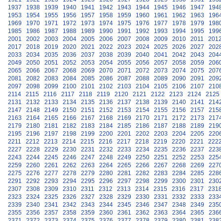
1937
1938
1939
1940
1941
1942
1943
1944
1945
1946
1947
194
1953
1954
1955
1956
1957
1958
1959
1960
1961
1962
1963
196
1969
1970
1971
1972
1973
1974
1975
1976
1977
1978
1979
198
1985
1986
1987
1988
1989
1990
1991
1992
1993
1994
1995
199
2001
2002
2003
2004
2005
2006
2007
2008
2009
2010
2011
201
2017
2018
2019
2020
2021
2022
2023
2024
2025
2026
2027
202
2033
2034
2035
2036
2037
2038
2039
2040
2041
2042
2043
204
2049
2050
2051
2052
2053
2054
2055
2056
2057
2058
2059
206
2065
2066
2067
2068
2069
2070
2071
2072
2073
2074
2075
207
2081
2082
2083
2084
2085
2086
2087
2088
2089
2090
2091
209
2097
2098
2099
2100
2101
2102
2103
2104
2105
2106
2107
210
2114
2115
2116
2117
2118
2119
2120
2121
2122
2123
2124
2125
2131
2132
2133
2134
2135
2136
2137
2138
2139
2140
2141
214
2147
2148
2149
2150
2151
2152
2153
2154
2155
2156
2157
215
2163
2164
2165
2166
2167
2168
2169
2170
2171
2172
2173
217
2179
2180
2181
2182
2183
2184
2185
2186
2187
2188
2189
219
2195
2196
2197
2198
2199
2200
2201
2202
2203
2204
2205
220
2211
2212
2213
2214
2215
2216
2217
2218
2219
2220
2221
222
2227
2228
2229
2230
2231
2232
2233
2234
2235
2236
2237
223
2243
2244
2245
2246
2247
2248
2249
2250
2251
2252
2253
225
2259
2260
2261
2262
2263
2264
2265
2266
2267
2268
2269
227
2275
2276
2277
2278
2279
2280
2281
2282
2283
2284
2285
228
2291
2292
2293
2294
2295
2296
2297
2298
2299
2300
2301
230
2307
2308
2309
2310
2311
2312
2313
2314
2315
2316
2317
231
2323
2324
2325
2326
2327
2328
2329
2330
2331
2332
2333
233
2339
2340
2341
2342
2343
2344
2345
2346
2347
2348
2349
235
2355
2356
2357
2358
2359
2360
2361
2362
2363
2364
2365
236
2371
2372
2373
2374
2375
2376
2377
2378
2379
2380
2381
238