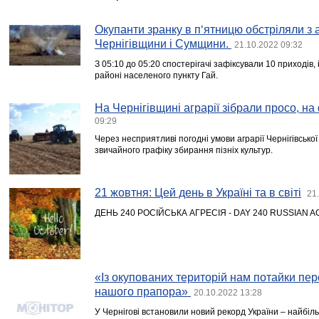
Окупанти зранку в п‘ятницю обстріляли з 
Чернігівщини і Сумщини.
21.10.2022 09:32
З 05:10 до 05:20 спостерігачі зафіксували 10 приходів, і
районі населеного пункту Гай.
На Чернігівщині аграрії зібрали просо, на
09:29
Через несприятливі погодні умови аграрії Чернігівської 
звичайного графіку збирання пізніх культур.
21 жовтня: Цей день в Україні та в світі
21
ДЕНЬ 240 РОСІЙСЬКА АГРЕСІЯ - DAY 240 RUSSIAN 
«Із окупованих територій нам потайки п
нашого прапора»
20.10.2022 13:28
У Чернігові встановили новий рекорд України – найбіл