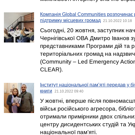
Компанія Global Communities розпочинає 
підтримку місцевих громад
21.10.2022 10:18
Сьогодні, 20 жовтня, заступник на
Чернігівської ОВА Дмитро Іванов зу
представниками Програми дій та 
територіальних громад на надзвича
(Community – Led Emergency Acti
CLEAR).
Інститут національної пам’яті передав у б
книги
21.10.2022 09:40
У жовтні, вперше після повномасш
військ російського агресора, біблі
отримали примірники двох спільни
центру дисидентських студій та Ук
національної пам’яті.