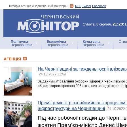
Інформ-агенція «Чернігівський монітор»:
RSS
Twitter
Facebook
Інформ-агенція
«Чернігівський монітор»
21:29:1
Субота, 8 серпня,
Політична
Економічна
Культурна
Стил
Чернігівщина
Чернігівщина
Чернігівщина
АГЕНЦIЯ
На Чернігівщині за тиждень госпіталізова
24.10.2022 11:49
За даними Управління охорони здоров’я Чернігівської 
області зареєстровано 995 активних випадків коронаві
Прем’єр-міністр ознайомився з процесом 
інфраструктури на Чернігівщині
24.10.2022 
Під час робочої поїздки до Чернігів
жовтня Прем’єр-міністр Денис Шми