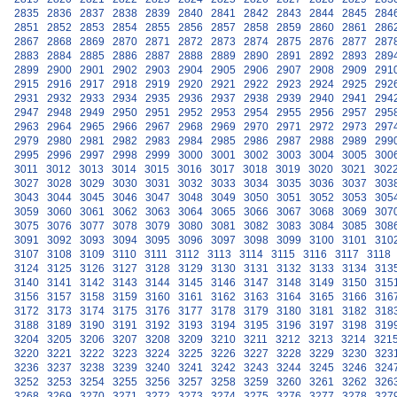
2835
2836
2837
2838
2839
2840
2841
2842
2843
2844
2845
284
2851
2852
2853
2854
2855
2856
2857
2858
2859
2860
2861
286
2867
2868
2869
2870
2871
2872
2873
2874
2875
2876
2877
287
2883
2884
2885
2886
2887
2888
2889
2890
2891
2892
2893
289
2899
2900
2901
2902
2903
2904
2905
2906
2907
2908
2909
291
2915
2916
2917
2918
2919
2920
2921
2922
2923
2924
2925
292
2931
2932
2933
2934
2935
2936
2937
2938
2939
2940
2941
294
2947
2948
2949
2950
2951
2952
2953
2954
2955
2956
2957
295
2963
2964
2965
2966
2967
2968
2969
2970
2971
2972
2973
297
2979
2980
2981
2982
2983
2984
2985
2986
2987
2988
2989
299
2995
2996
2997
2998
2999
3000
3001
3002
3003
3004
3005
300
3011
3012
3013
3014
3015
3016
3017
3018
3019
3020
3021
302
3027
3028
3029
3030
3031
3032
3033
3034
3035
3036
3037
303
3043
3044
3045
3046
3047
3048
3049
3050
3051
3052
3053
305
3059
3060
3061
3062
3063
3064
3065
3066
3067
3068
3069
307
3075
3076
3077
3078
3079
3080
3081
3082
3083
3084
3085
308
3091
3092
3093
3094
3095
3096
3097
3098
3099
3100
3101
310
3107
3108
3109
3110
3111
3112
3113
3114
3115
3116
3117
3118
3124
3125
3126
3127
3128
3129
3130
3131
3132
3133
3134
313
3140
3141
3142
3143
3144
3145
3146
3147
3148
3149
3150
315
3156
3157
3158
3159
3160
3161
3162
3163
3164
3165
3166
316
3172
3173
3174
3175
3176
3177
3178
3179
3180
3181
3182
318
3188
3189
3190
3191
3192
3193
3194
3195
3196
3197
3198
319
3204
3205
3206
3207
3208
3209
3210
3211
3212
3213
3214
321
3220
3221
3222
3223
3224
3225
3226
3227
3228
3229
3230
323
3236
3237
3238
3239
3240
3241
3242
3243
3244
3245
3246
324
3252
3253
3254
3255
3256
3257
3258
3259
3260
3261
3262
326
3268
3269
3270
3271
3272
3273
3274
3275
3276
3277
3278
327