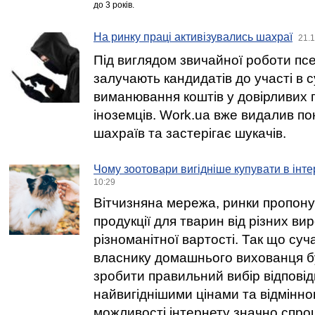
до 3 років.
На ринку праці активізувались шахраї
21.1
Під виглядом звичайної роботи пс
залучають кандидатів до участі в 
виманювання коштів у довірливих 
іноземців. Work.ua вже видалив по
шахраїв та застерігає шукачів.
Чому зоотовари вигідніше купувати в інте
10:29
Вітчизняна мережа, ринки пропону
продукції для тварин від різних вир
різноманітної вартості. Так що су
власнику домашнього вихованця б
зробити правильний вибір відповід
найвигіднішими цінами та відмінно
можливості інтернету значно спро