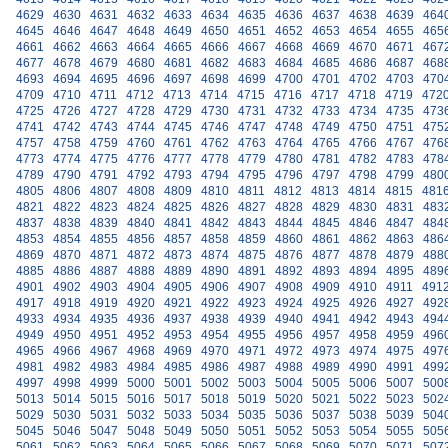
4629
4630
4631
4632
4633
4634
4635
4636
4637
4638
4639
464
4645
4646
4647
4648
4649
4650
4651
4652
4653
4654
4655
465
4661
4662
4663
4664
4665
4666
4667
4668
4669
4670
4671
467
4677
4678
4679
4680
4681
4682
4683
4684
4685
4686
4687
468
4693
4694
4695
4696
4697
4698
4699
4700
4701
4702
4703
470
4709
4710
4711
4712
4713
4714
4715
4716
4717
4718
4719
472
4725
4726
4727
4728
4729
4730
4731
4732
4733
4734
4735
473
4741
4742
4743
4744
4745
4746
4747
4748
4749
4750
4751
475
4757
4758
4759
4760
4761
4762
4763
4764
4765
4766
4767
476
4773
4774
4775
4776
4777
4778
4779
4780
4781
4782
4783
478
4789
4790
4791
4792
4793
4794
4795
4796
4797
4798
4799
480
4805
4806
4807
4808
4809
4810
4811
4812
4813
4814
4815
481
4821
4822
4823
4824
4825
4826
4827
4828
4829
4830
4831
483
4837
4838
4839
4840
4841
4842
4843
4844
4845
4846
4847
484
4853
4854
4855
4856
4857
4858
4859
4860
4861
4862
4863
486
4869
4870
4871
4872
4873
4874
4875
4876
4877
4878
4879
488
4885
4886
4887
4888
4889
4890
4891
4892
4893
4894
4895
489
4901
4902
4903
4904
4905
4906
4907
4908
4909
4910
4911
491
4917
4918
4919
4920
4921
4922
4923
4924
4925
4926
4927
492
4933
4934
4935
4936
4937
4938
4939
4940
4941
4942
4943
494
4949
4950
4951
4952
4953
4954
4955
4956
4957
4958
4959
496
4965
4966
4967
4968
4969
4970
4971
4972
4973
4974
4975
497
4981
4982
4983
4984
4985
4986
4987
4988
4989
4990
4991
499
4997
4998
4999
5000
5001
5002
5003
5004
5005
5006
5007
500
5013
5014
5015
5016
5017
5018
5019
5020
5021
5022
5023
502
5029
5030
5031
5032
5033
5034
5035
5036
5037
5038
5039
504
5045
5046
5047
5048
5049
5050
5051
5052
5053
5054
5055
505
5061
5062
5063
5064
5065
5066
5067
5068
5069
5070
5071
507