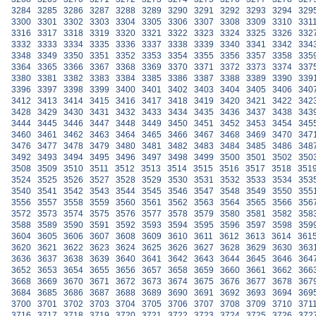
3284
3285
3286
3287
3288
3289
3290
3291
3292
3293
3294
329
3300
3301
3302
3303
3304
3305
3306
3307
3308
3309
3310
331
3316
3317
3318
3319
3320
3321
3322
3323
3324
3325
3326
332
3332
3333
3334
3335
3336
3337
3338
3339
3340
3341
3342
334
3348
3349
3350
3351
3352
3353
3354
3355
3356
3357
3358
335
3364
3365
3366
3367
3368
3369
3370
3371
3372
3373
3374
337
3380
3381
3382
3383
3384
3385
3386
3387
3388
3389
3390
339
3396
3397
3398
3399
3400
3401
3402
3403
3404
3405
3406
340
3412
3413
3414
3415
3416
3417
3418
3419
3420
3421
3422
342
3428
3429
3430
3431
3432
3433
3434
3435
3436
3437
3438
343
3444
3445
3446
3447
3448
3449
3450
3451
3452
3453
3454
345
3460
3461
3462
3463
3464
3465
3466
3467
3468
3469
3470
347
3476
3477
3478
3479
3480
3481
3482
3483
3484
3485
3486
348
3492
3493
3494
3495
3496
3497
3498
3499
3500
3501
3502
350
3508
3509
3510
3511
3512
3513
3514
3515
3516
3517
3518
351
3524
3525
3526
3527
3528
3529
3530
3531
3532
3533
3534
353
3540
3541
3542
3543
3544
3545
3546
3547
3548
3549
3550
355
3556
3557
3558
3559
3560
3561
3562
3563
3564
3565
3566
356
3572
3573
3574
3575
3576
3577
3578
3579
3580
3581
3582
358
3588
3589
3590
3591
3592
3593
3594
3595
3596
3597
3598
359
3604
3605
3606
3607
3608
3609
3610
3611
3612
3613
3614
361
3620
3621
3622
3623
3624
3625
3626
3627
3628
3629
3630
363
3636
3637
3638
3639
3640
3641
3642
3643
3644
3645
3646
364
3652
3653
3654
3655
3656
3657
3658
3659
3660
3661
3662
366
3668
3669
3670
3671
3672
3673
3674
3675
3676
3677
3678
367
3684
3685
3686
3687
3688
3689
3690
3691
3692
3693
3694
369
3700
3701
3702
3703
3704
3705
3706
3707
3708
3709
3710
371
3716
3717
3718
3719
3720
3721
3722
3723
3724
3725
3726
372