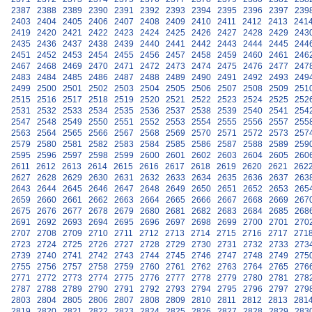
2387
2388
2389
2390
2391
2392
2393
2394
2395
2396
2397
239
2403
2404
2405
2406
2407
2408
2409
2410
2411
2412
2413
241
2419
2420
2421
2422
2423
2424
2425
2426
2427
2428
2429
243
2435
2436
2437
2438
2439
2440
2441
2442
2443
2444
2445
244
2451
2452
2453
2454
2455
2456
2457
2458
2459
2460
2461
246
2467
2468
2469
2470
2471
2472
2473
2474
2475
2476
2477
247
2483
2484
2485
2486
2487
2488
2489
2490
2491
2492
2493
249
2499
2500
2501
2502
2503
2504
2505
2506
2507
2508
2509
251
2515
2516
2517
2518
2519
2520
2521
2522
2523
2524
2525
252
2531
2532
2533
2534
2535
2536
2537
2538
2539
2540
2541
254
2547
2548
2549
2550
2551
2552
2553
2554
2555
2556
2557
255
2563
2564
2565
2566
2567
2568
2569
2570
2571
2572
2573
257
2579
2580
2581
2582
2583
2584
2585
2586
2587
2588
2589
259
2595
2596
2597
2598
2599
2600
2601
2602
2603
2604
2605
260
2611
2612
2613
2614
2615
2616
2617
2618
2619
2620
2621
262
2627
2628
2629
2630
2631
2632
2633
2634
2635
2636
2637
263
2643
2644
2645
2646
2647
2648
2649
2650
2651
2652
2653
265
2659
2660
2661
2662
2663
2664
2665
2666
2667
2668
2669
267
2675
2676
2677
2678
2679
2680
2681
2682
2683
2684
2685
268
2691
2692
2693
2694
2695
2696
2697
2698
2699
2700
2701
270
2707
2708
2709
2710
2711
2712
2713
2714
2715
2716
2717
271
2723
2724
2725
2726
2727
2728
2729
2730
2731
2732
2733
273
2739
2740
2741
2742
2743
2744
2745
2746
2747
2748
2749
275
2755
2756
2757
2758
2759
2760
2761
2762
2763
2764
2765
276
2771
2772
2773
2774
2775
2776
2777
2778
2779
2780
2781
278
2787
2788
2789
2790
2791
2792
2793
2794
2795
2796
2797
279
2803
2804
2805
2806
2807
2808
2809
2810
2811
2812
2813
281
2819
2820
2821
2822
2823
2824
2825
2826
2827
2828
2829
283