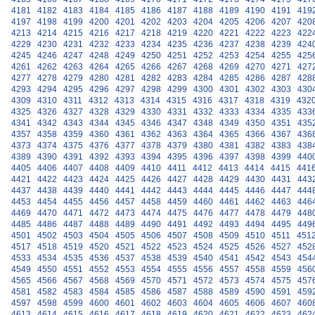
4181
4182
4183
4184
4185
4186
4187
4188
4189
4190
4191
419
4197
4198
4199
4200
4201
4202
4203
4204
4205
4206
4207
420
4213
4214
4215
4216
4217
4218
4219
4220
4221
4222
4223
422
4229
4230
4231
4232
4233
4234
4235
4236
4237
4238
4239
424
4245
4246
4247
4248
4249
4250
4251
4252
4253
4254
4255
425
4261
4262
4263
4264
4265
4266
4267
4268
4269
4270
4271
427
4277
4278
4279
4280
4281
4282
4283
4284
4285
4286
4287
428
4293
4294
4295
4296
4297
4298
4299
4300
4301
4302
4303
430
4309
4310
4311
4312
4313
4314
4315
4316
4317
4318
4319
432
4325
4326
4327
4328
4329
4330
4331
4332
4333
4334
4335
433
4341
4342
4343
4344
4345
4346
4347
4348
4349
4350
4351
435
4357
4358
4359
4360
4361
4362
4363
4364
4365
4366
4367
436
4373
4374
4375
4376
4377
4378
4379
4380
4381
4382
4383
438
4389
4390
4391
4392
4393
4394
4395
4396
4397
4398
4399
440
4405
4406
4407
4408
4409
4410
4411
4412
4413
4414
4415
441
4421
4422
4423
4424
4425
4426
4427
4428
4429
4430
4431
443
4437
4438
4439
4440
4441
4442
4443
4444
4445
4446
4447
444
4453
4454
4455
4456
4457
4458
4459
4460
4461
4462
4463
446
4469
4470
4471
4472
4473
4474
4475
4476
4477
4478
4479
448
4485
4486
4487
4488
4489
4490
4491
4492
4493
4494
4495
449
4501
4502
4503
4504
4505
4506
4507
4508
4509
4510
4511
451
4517
4518
4519
4520
4521
4522
4523
4524
4525
4526
4527
452
4533
4534
4535
4536
4537
4538
4539
4540
4541
4542
4543
454
4549
4550
4551
4552
4553
4554
4555
4556
4557
4558
4559
456
4565
4566
4567
4568
4569
4570
4571
4572
4573
4574
4575
457
4581
4582
4583
4584
4585
4586
4587
4588
4589
4590
4591
459
4597
4598
4599
4600
4601
4602
4603
4604
4605
4606
4607
460
4613
4614
4615
4616
4617
4618
4619
4620
4621
4622
4623
462