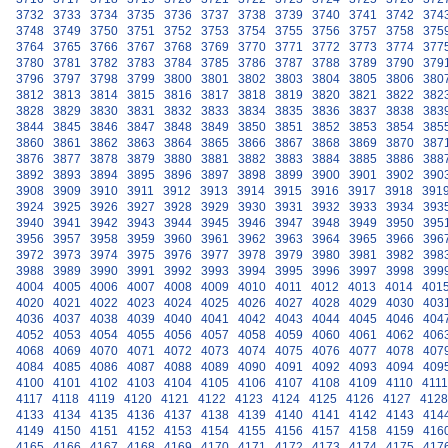
3732
3733
3734
3735
3736
3737
3738
3739
3740
3741
3742
374
3748
3749
3750
3751
3752
3753
3754
3755
3756
3757
3758
375
3764
3765
3766
3767
3768
3769
3770
3771
3772
3773
3774
377
3780
3781
3782
3783
3784
3785
3786
3787
3788
3789
3790
379
3796
3797
3798
3799
3800
3801
3802
3803
3804
3805
3806
380
3812
3813
3814
3815
3816
3817
3818
3819
3820
3821
3822
382
3828
3829
3830
3831
3832
3833
3834
3835
3836
3837
3838
383
3844
3845
3846
3847
3848
3849
3850
3851
3852
3853
3854
385
3860
3861
3862
3863
3864
3865
3866
3867
3868
3869
3870
387
3876
3877
3878
3879
3880
3881
3882
3883
3884
3885
3886
388
3892
3893
3894
3895
3896
3897
3898
3899
3900
3901
3902
390
3908
3909
3910
3911
3912
3913
3914
3915
3916
3917
3918
391
3924
3925
3926
3927
3928
3929
3930
3931
3932
3933
3934
393
3940
3941
3942
3943
3944
3945
3946
3947
3948
3949
3950
395
3956
3957
3958
3959
3960
3961
3962
3963
3964
3965
3966
396
3972
3973
3974
3975
3976
3977
3978
3979
3980
3981
3982
398
3988
3989
3990
3991
3992
3993
3994
3995
3996
3997
3998
399
4004
4005
4006
4007
4008
4009
4010
4011
4012
4013
4014
401
4020
4021
4022
4023
4024
4025
4026
4027
4028
4029
4030
403
4036
4037
4038
4039
4040
4041
4042
4043
4044
4045
4046
404
4052
4053
4054
4055
4056
4057
4058
4059
4060
4061
4062
406
4068
4069
4070
4071
4072
4073
4074
4075
4076
4077
4078
407
4084
4085
4086
4087
4088
4089
4090
4091
4092
4093
4094
409
4100
4101
4102
4103
4104
4105
4106
4107
4108
4109
4110
4111
4117
4118
4119
4120
4121
4122
4123
4124
4125
4126
4127
4128
4133
4134
4135
4136
4137
4138
4139
4140
4141
4142
4143
414
4149
4150
4151
4152
4153
4154
4155
4156
4157
4158
4159
416
4165
4166
4167
4168
4169
4170
4171
4172
4173
4174
4175
417