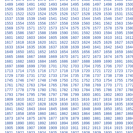
1489
1490
1491
1492
1493
1494
1495
1496
1497
1498
1499
150
1505
1506
1507
1508
1509
1510
1511
1512
1513
1514
1515
151
1521
1522
1523
1524
1525
1526
1527
1528
1529
1530
1531
153
1537
1538
1539
1540
1541
1542
1543
1544
1545
1546
1547
154
1553
1554
1555
1556
1557
1558
1559
1560
1561
1562
1563
156
1569
1570
1571
1572
1573
1574
1575
1576
1577
1578
1579
158
1585
1586
1587
1588
1589
1590
1591
1592
1593
1594
1595
159
1601
1602
1603
1604
1605
1606
1607
1608
1609
1610
1611
161
1617
1618
1619
1620
1621
1622
1623
1624
1625
1626
1627
162
1633
1634
1635
1636
1637
1638
1639
1640
1641
1642
1643
164
1649
1650
1651
1652
1653
1654
1655
1656
1657
1658
1659
166
1665
1666
1667
1668
1669
1670
1671
1672
1673
1674
1675
167
1681
1682
1683
1684
1685
1686
1687
1688
1689
1690
1691
169
1697
1698
1699
1700
1701
1702
1703
1704
1705
1706
1707
170
1713
1714
1715
1716
1717
1718
1719
1720
1721
1722
1723
172
1729
1730
1731
1732
1733
1734
1735
1736
1737
1738
1739
174
1745
1746
1747
1748
1749
1750
1751
1752
1753
1754
1755
175
1761
1762
1763
1764
1765
1766
1767
1768
1769
1770
1771
177
1777
1778
1779
1780
1781
1782
1783
1784
1785
1786
1787
178
1793
1794
1795
1796
1797
1798
1799
1800
1801
1802
1803
180
1809
1810
1811
1812
1813
1814
1815
1816
1817
1818
1819
182
1825
1826
1827
1828
1829
1830
1831
1832
1833
1834
1835
183
1841
1842
1843
1844
1845
1846
1847
1848
1849
1850
1851
185
1857
1858
1859
1860
1861
1862
1863
1864
1865
1866
1867
186
1873
1874
1875
1876
1877
1878
1879
1880
1881
1882
1883
188
1889
1890
1891
1892
1893
1894
1895
1896
1897
1898
1899
190
1905
1906
1907
1908
1909
1910
1911
1912
1913
1914
1915
191
1921
1922
1923
1924
1925
1926
1927
1928
1929
1930
1931
193