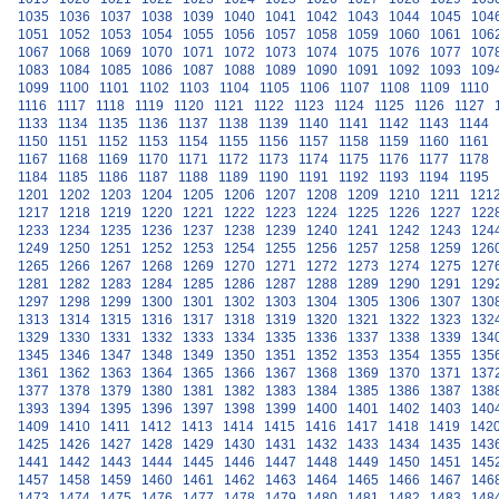
1035
1036
1037
1038
1039
1040
1041
1042
1043
1044
1045
104
1051
1052
1053
1054
1055
1056
1057
1058
1059
1060
1061
106
1067
1068
1069
1070
1071
1072
1073
1074
1075
1076
1077
107
1083
1084
1085
1086
1087
1088
1089
1090
1091
1092
1093
109
1099
1100
1101
1102
1103
1104
1105
1106
1107
1108
1109
1110
1116
1117
1118
1119
1120
1121
1122
1123
1124
1125
1126
1127
1133
1134
1135
1136
1137
1138
1139
1140
1141
1142
1143
1144
1150
1151
1152
1153
1154
1155
1156
1157
1158
1159
1160
1161
1167
1168
1169
1170
1171
1172
1173
1174
1175
1176
1177
1178
1184
1185
1186
1187
1188
1189
1190
1191
1192
1193
1194
1195
1201
1202
1203
1204
1205
1206
1207
1208
1209
1210
1211
121
1217
1218
1219
1220
1221
1222
1223
1224
1225
1226
1227
122
1233
1234
1235
1236
1237
1238
1239
1240
1241
1242
1243
124
1249
1250
1251
1252
1253
1254
1255
1256
1257
1258
1259
126
1265
1266
1267
1268
1269
1270
1271
1272
1273
1274
1275
127
1281
1282
1283
1284
1285
1286
1287
1288
1289
1290
1291
129
1297
1298
1299
1300
1301
1302
1303
1304
1305
1306
1307
130
1313
1314
1315
1316
1317
1318
1319
1320
1321
1322
1323
132
1329
1330
1331
1332
1333
1334
1335
1336
1337
1338
1339
134
1345
1346
1347
1348
1349
1350
1351
1352
1353
1354
1355
135
1361
1362
1363
1364
1365
1366
1367
1368
1369
1370
1371
137
1377
1378
1379
1380
1381
1382
1383
1384
1385
1386
1387
138
1393
1394
1395
1396
1397
1398
1399
1400
1401
1402
1403
140
1409
1410
1411
1412
1413
1414
1415
1416
1417
1418
1419
142
1425
1426
1427
1428
1429
1430
1431
1432
1433
1434
1435
143
1441
1442
1443
1444
1445
1446
1447
1448
1449
1450
1451
145
1457
1458
1459
1460
1461
1462
1463
1464
1465
1466
1467
146
1473
1474
1475
1476
1477
1478
1479
1480
1481
1482
1483
148