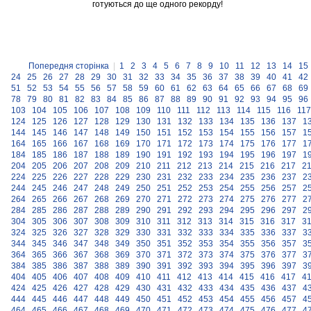
готуються до ще одного рекорду!
Попередня сторінка
|
1
2
3
4
5
6
7
8
9
10
11
12
13
14
15
24
25
26
27
28
29
30
31
32
33
34
35
36
37
38
39
40
41
42
51
52
53
54
55
56
57
58
59
60
61
62
63
64
65
66
67
68
69
78
79
80
81
82
83
84
85
86
87
88
89
90
91
92
93
94
95
96
103
104
105
106
107
108
109
110
111
112
113
114
115
116
117
124
125
126
127
128
129
130
131
132
133
134
135
136
137
1
144
145
146
147
148
149
150
151
152
153
154
155
156
157
1
164
165
166
167
168
169
170
171
172
173
174
175
176
177
1
184
185
186
187
188
189
190
191
192
193
194
195
196
197
1
204
205
206
207
208
209
210
211
212
213
214
215
216
217
2
224
225
226
227
228
229
230
231
232
233
234
235
236
237
2
244
245
246
247
248
249
250
251
252
253
254
255
256
257
2
264
265
266
267
268
269
270
271
272
273
274
275
276
277
2
284
285
286
287
288
289
290
291
292
293
294
295
296
297
2
304
305
306
307
308
309
310
311
312
313
314
315
316
317
3
324
325
326
327
328
329
330
331
332
333
334
335
336
337
3
344
345
346
347
348
349
350
351
352
353
354
355
356
357
3
364
365
366
367
368
369
370
371
372
373
374
375
376
377
3
384
385
386
387
388
389
390
391
392
393
394
395
396
397
3
404
405
406
407
408
409
410
411
412
413
414
415
416
417
4
424
425
426
427
428
429
430
431
432
433
434
435
436
437
4
444
445
446
447
448
449
450
451
452
453
454
455
456
457
4
464
465
466
467
468
469
470
471
472
473
474
475
476
477
4