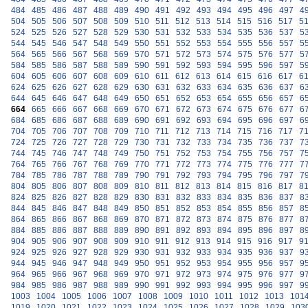
484
485
486
487
488
489
490
491
492
493
494
495
496
497
4
504
505
506
507
508
509
510
511
512
513
514
515
516
517
5
524
525
526
527
528
529
530
531
532
533
534
535
536
537
5
544
545
546
547
548
549
550
551
552
553
554
555
556
557
5
564
565
566
567
568
569
570
571
572
573
574
575
576
577
5
584
585
586
587
588
589
590
591
592
593
594
595
596
597
5
604
605
606
607
608
609
610
611
612
613
614
615
616
617
6
624
625
626
627
628
629
630
631
632
633
634
635
636
637
6
644
645
646
647
648
649
650
651
652
653
654
655
656
657
6
664
665
666
667
668
669
670
671
672
673
674
675
676
677
6
684
685
686
687
688
689
690
691
692
693
694
695
696
697
6
704
705
706
707
708
709
710
711
712
713
714
715
716
717
7
724
725
726
727
728
729
730
731
732
733
734
735
736
737
7
744
745
746
747
748
749
750
751
752
753
754
755
756
757
7
764
765
766
767
768
769
770
771
772
773
774
775
776
777
7
784
785
786
787
788
789
790
791
792
793
794
795
796
797
7
804
805
806
807
808
809
810
811
812
813
814
815
816
817
8
824
825
826
827
828
829
830
831
832
833
834
835
836
837
8
844
845
846
847
848
849
850
851
852
853
854
855
856
857
8
864
865
866
867
868
869
870
871
872
873
874
875
876
877
8
884
885
886
887
888
889
890
891
892
893
894
895
896
897
8
904
905
906
907
908
909
910
911
912
913
914
915
916
917
9
924
925
926
927
928
929
930
931
932
933
934
935
936
937
9
944
945
946
947
948
949
950
951
952
953
954
955
956
957
9
964
965
966
967
968
969
970
971
972
973
974
975
976
977
9
984
985
986
987
988
989
990
991
992
993
994
995
996
997
9
1003
1004
1005
1006
1007
1008
1009
1010
1011
1012
1013
101
1019
1020
1021
1022
1023
1024
1025
1026
1027
1028
1029
103