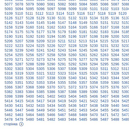
5077
5078
5079
5080
5081
5082
5083
5084
5085
5086
5087
508
5093
5094
5095
5096
5097
5098
5099
5100
5101
5102
5103
510
5109
5110
5111
5112
5113
5114
5115
5116
5117
5118
5119
5120
5126
5127
5128
5129
5130
5131
5132
5133
5134
5135
5136
513
5142
5143
5144
5145
5146
5147
5148
5149
5150
5151
5152
515
5158
5159
5160
5161
5162
5163
5164
5165
5166
5167
5168
516
5174
5175
5176
5177
5178
5179
5180
5181
5182
5183
5184
518
5190
5191
5192
5193
5194
5195
5196
5197
5198
5199
5200
520
5206
5207
5208
5209
5210
5211
5212
5213
5214
5215
5216
521
5222
5223
5224
5225
5226
5227
5228
5229
5230
5231
5232
523
5238
5239
5240
5241
5242
5243
5244
5245
5246
5247
5248
524
5254
5255
5256
5257
5258
5259
5260
5261
5262
5263
5264
526
5270
5271
5272
5273
5274
5275
5276
5277
5278
5279
5280
528
5286
5287
5288
5289
5290
5291
5292
5293
5294
5295
5296
529
5302
5303
5304
5305
5306
5307
5308
5309
5310
5311
5312
531
5318
5319
5320
5321
5322
5323
5324
5325
5326
5327
5328
532
5334
5335
5336
5337
5338
5339
5340
5341
5342
5343
5344
534
5350
5351
5352
5353
5354
5355
5356
5357
5358
5359
5360
536
5366
5367
5368
5369
5370
5371
5372
5373
5374
5375
5376
537
5382
5383
5384
5385
5386
5387
5388
5389
5390
5391
5392
539
5398
5399
5400
5401
5402
5403
5404
5405
5406
5407
5408
540
5414
5415
5416
5417
5418
5419
5420
5421
5422
5423
5424
542
5430
5431
5432
5433
5434
5435
5436
5437
5438
5439
5440
544
5446
5447
5448
5449
5450
5451
5452
5453
5454
5455
5456
545
5462
5463
5464
5465
5466
5467
5468
5469
5470
5471
5472
547
5478
5479
5480
5481
5482
5483
5484
5485
5486
5487
5488
548
сторінка