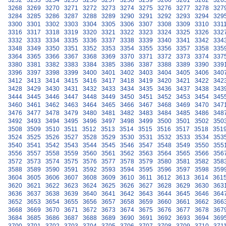
3252
3253
3254
3255
3256
3257
3258
3259
3260
3261
3262
326
3268
3269
3270
3271
3272
3273
3274
3275
3276
3277
3278
327
3284
3285
3286
3287
3288
3289
3290
3291
3292
3293
3294
329
3300
3301
3302
3303
3304
3305
3306
3307
3308
3309
3310
331
3316
3317
3318
3319
3320
3321
3322
3323
3324
3325
3326
332
3332
3333
3334
3335
3336
3337
3338
3339
3340
3341
3342
334
3348
3349
3350
3351
3352
3353
3354
3355
3356
3357
3358
335
3364
3365
3366
3367
3368
3369
3370
3371
3372
3373
3374
337
3380
3381
3382
3383
3384
3385
3386
3387
3388
3389
3390
339
3396
3397
3398
3399
3400
3401
3402
3403
3404
3405
3406
340
3412
3413
3414
3415
3416
3417
3418
3419
3420
3421
3422
342
3428
3429
3430
3431
3432
3433
3434
3435
3436
3437
3438
343
3444
3445
3446
3447
3448
3449
3450
3451
3452
3453
3454
345
3460
3461
3462
3463
3464
3465
3466
3467
3468
3469
3470
347
3476
3477
3478
3479
3480
3481
3482
3483
3484
3485
3486
348
3492
3493
3494
3495
3496
3497
3498
3499
3500
3501
3502
350
3508
3509
3510
3511
3512
3513
3514
3515
3516
3517
3518
351
3524
3525
3526
3527
3528
3529
3530
3531
3532
3533
3534
353
3540
3541
3542
3543
3544
3545
3546
3547
3548
3549
3550
355
3556
3557
3558
3559
3560
3561
3562
3563
3564
3565
3566
356
3572
3573
3574
3575
3576
3577
3578
3579
3580
3581
3582
358
3588
3589
3590
3591
3592
3593
3594
3595
3596
3597
3598
359
3604
3605
3606
3607
3608
3609
3610
3611
3612
3613
3614
361
3620
3621
3622
3623
3624
3625
3626
3627
3628
3629
3630
363
3636
3637
3638
3639
3640
3641
3642
3643
3644
3645
3646
364
3652
3653
3654
3655
3656
3657
3658
3659
3660
3661
3662
366
3668
3669
3670
3671
3672
3673
3674
3675
3676
3677
3678
367
3684
3685
3686
3687
3688
3689
3690
3691
3692
3693
3694
369