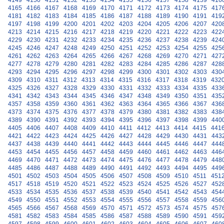
4149
4150
4151
4152
4153
4154
4155
4156
4157
4158
4159
416
4165
4166
4167
4168
4169
4170
4171
4172
4173
4174
4175
417
4181
4182
4183
4184
4185
4186
4187
4188
4189
4190
4191
419
4197
4198
4199
4200
4201
4202
4203
4204
4205
4206
4207
420
4213
4214
4215
4216
4217
4218
4219
4220
4221
4222
4223
422
4229
4230
4231
4232
4233
4234
4235
4236
4237
4238
4239
424
4245
4246
4247
4248
4249
4250
4251
4252
4253
4254
4255
425
4261
4262
4263
4264
4265
4266
4267
4268
4269
4270
4271
427
4277
4278
4279
4280
4281
4282
4283
4284
4285
4286
4287
428
4293
4294
4295
4296
4297
4298
4299
4300
4301
4302
4303
430
4309
4310
4311
4312
4313
4314
4315
4316
4317
4318
4319
432
4325
4326
4327
4328
4329
4330
4331
4332
4333
4334
4335
433
4341
4342
4343
4344
4345
4346
4347
4348
4349
4350
4351
435
4357
4358
4359
4360
4361
4362
4363
4364
4365
4366
4367
436
4373
4374
4375
4376
4377
4378
4379
4380
4381
4382
4383
438
4389
4390
4391
4392
4393
4394
4395
4396
4397
4398
4399
440
4405
4406
4407
4408
4409
4410
4411
4412
4413
4414
4415
441
4421
4422
4423
4424
4425
4426
4427
4428
4429
4430
4431
443
4437
4438
4439
4440
4441
4442
4443
4444
4445
4446
4447
444
4453
4454
4455
4456
4457
4458
4459
4460
4461
4462
4463
446
4469
4470
4471
4472
4473
4474
4475
4476
4477
4478
4479
448
4485
4486
4487
4488
4489
4490
4491
4492
4493
4494
4495
449
4501
4502
4503
4504
4505
4506
4507
4508
4509
4510
4511
451
4517
4518
4519
4520
4521
4522
4523
4524
4525
4526
4527
452
4533
4534
4535
4536
4537
4538
4539
4540
4541
4542
4543
454
4549
4550
4551
4552
4553
4554
4555
4556
4557
4558
4559
456
4565
4566
4567
4568
4569
4570
4571
4572
4573
4574
4575
457
4581
4582
4583
4584
4585
4586
4587
4588
4589
4590
4591
459