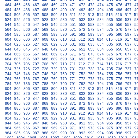
444
445
446
447
448
449
450
451
452
453
454
455
456
457
4
464
465
466
467
468
469
470
471
472
473
474
475
476
477
4
484
485
486
487
488
489
490
491
492
493
494
495
496
497
4
504
505
506
507
508
509
510
511
512
513
514
515
516
517
5
524
525
526
527
528
529
530
531
532
533
534
535
536
537
5
544
545
546
547
548
549
550
551
552
553
554
555
556
557
5
564
565
566
567
568
569
570
571
572
573
574
575
576
577
5
584
585
586
587
588
589
590
591
592
593
594
595
596
597
5
604
605
606
607
608
609
610
611
612
613
614
615
616
617
6
624
625
626
627
628
629
630
631
632
633
634
635
636
637
6
644
645
646
647
648
649
650
651
652
653
654
655
656
657
6
664
665
666
667
668
669
670
671
672
673
674
675
676
677
6
684
685
686
687
688
689
690
691
692
693
694
695
696
697
6
704
705
706
707
708
709
710
711
712
713
714
715
716
717
7
724
725
726
727
728
729
730
731
732
733
734
735
736
737
7
744
745
746
747
748
749
750
751
752
753
754
755
756
757
7
764
765
766
767
768
769
770
771
772
773
774
775
776
777
7
784
785
786
787
788
789
790
791
792
793
794
795
796
797
7
804
805
806
807
808
809
810
811
812
813
814
815
816
817
8
824
825
826
827
828
829
830
831
832
833
834
835
836
837
8
844
845
846
847
848
849
850
851
852
853
854
855
856
857
8
864
865
866
867
868
869
870
871
872
873
874
875
876
877
8
884
885
886
887
888
889
890
891
892
893
894
895
896
897
8
904
905
906
907
908
909
910
911
912
913
914
915
916
917
9
924
925
926
927
928
929
930
931
932
933
934
935
936
937
9
944
945
946
947
948
949
950
951
952
953
954
955
956
957
9
964
965
966
967
968
969
970
971
972
973
974
975
976
977
9
984
985
986
987
988
989
990
991
992
993
994
995
996
997
9