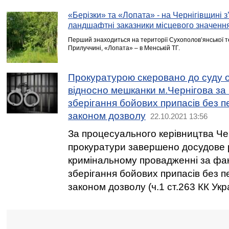
«Берізки» та «Лопата» - на Чернігівщині з
ландшафтні заказники місцевого значенн
Перший знаходиться на території Сухополов’янської т
Прилуччині, «Лопата» – в Менській ТГ.
Прокуратурою скеровано до суду 
відносно мешканки м.Чернігова за
зберігання бойових припасів без 
законом дозволу
22.10.2021 13:56
За процесуального керівництва Чер
прокуратури завершено досудове 
кримінальному провадженні за фа
зберігання бойових припасів без 
законом дозволу (ч.1 ст.263 КК Укра