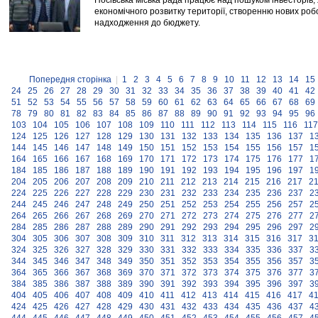
Носівська міська рада працює над пошуком інвесторів,
економічного розвитку території, створенню нових роб
надходження до бюджету.
Попередня сторінка
|
1
2
3
4
5
6
7
8
9
10
11
12
13
14
15
24
25
26
27
28
29
30
31
32
33
34
35
36
37
38
39
40
41
42
51
52
53
54
55
56
57
58
59
60
61
62
63
64
65
66
67
68
69
78
79
80
81
82
83
84
85
86
87
88
89
90
91
92
93
94
95
96
103
104
105
106
107
108
109
110
111
112
113
114
115
116
117
124
125
126
127
128
129
130
131
132
133
134
135
136
137
1
144
145
146
147
148
149
150
151
152
153
154
155
156
157
1
164
165
166
167
168
169
170
171
172
173
174
175
176
177
1
184
185
186
187
188
189
190
191
192
193
194
195
196
197
1
204
205
206
207
208
209
210
211
212
213
214
215
216
217
2
224
225
226
227
228
229
230
231
232
233
234
235
236
237
2
244
245
246
247
248
249
250
251
252
253
254
255
256
257
2
264
265
266
267
268
269
270
271
272
273
274
275
276
277
2
284
285
286
287
288
289
290
291
292
293
294
295
296
297
2
304
305
306
307
308
309
310
311
312
313
314
315
316
317
3
324
325
326
327
328
329
330
331
332
333
334
335
336
337
3
344
345
346
347
348
349
350
351
352
353
354
355
356
357
3
364
365
366
367
368
369
370
371
372
373
374
375
376
377
3
384
385
386
387
388
389
390
391
392
393
394
395
396
397
3
404
405
406
407
408
409
410
411
412
413
414
415
416
417
4
424
425
426
427
428
429
430
431
432
433
434
435
436
437
4