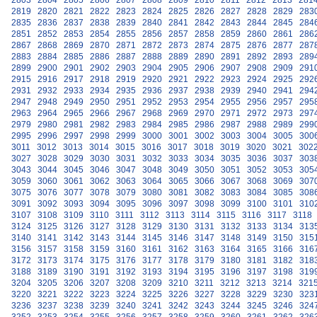
2803
2804
2805
2806
2807
2808
2809
2810
2811
2812
2813
281
2819
2820
2821
2822
2823
2824
2825
2826
2827
2828
2829
283
2835
2836
2837
2838
2839
2840
2841
2842
2843
2844
2845
284
2851
2852
2853
2854
2855
2856
2857
2858
2859
2860
2861
286
2867
2868
2869
2870
2871
2872
2873
2874
2875
2876
2877
287
2883
2884
2885
2886
2887
2888
2889
2890
2891
2892
2893
289
2899
2900
2901
2902
2903
2904
2905
2906
2907
2908
2909
291
2915
2916
2917
2918
2919
2920
2921
2922
2923
2924
2925
292
2931
2932
2933
2934
2935
2936
2937
2938
2939
2940
2941
294
2947
2948
2949
2950
2951
2952
2953
2954
2955
2956
2957
295
2963
2964
2965
2966
2967
2968
2969
2970
2971
2972
2973
297
2979
2980
2981
2982
2983
2984
2985
2986
2987
2988
2989
299
2995
2996
2997
2998
2999
3000
3001
3002
3003
3004
3005
300
3011
3012
3013
3014
3015
3016
3017
3018
3019
3020
3021
302
3027
3028
3029
3030
3031
3032
3033
3034
3035
3036
3037
303
3043
3044
3045
3046
3047
3048
3049
3050
3051
3052
3053
305
3059
3060
3061
3062
3063
3064
3065
3066
3067
3068
3069
307
3075
3076
3077
3078
3079
3080
3081
3082
3083
3084
3085
308
3091
3092
3093
3094
3095
3096
3097
3098
3099
3100
3101
310
3107
3108
3109
3110
3111
3112
3113
3114
3115
3116
3117
3118
3124
3125
3126
3127
3128
3129
3130
3131
3132
3133
3134
313
3140
3141
3142
3143
3144
3145
3146
3147
3148
3149
3150
315
3156
3157
3158
3159
3160
3161
3162
3163
3164
3165
3166
316
3172
3173
3174
3175
3176
3177
3178
3179
3180
3181
3182
318
3188
3189
3190
3191
3192
3193
3194
3195
3196
3197
3198
319
3204
3205
3206
3207
3208
3209
3210
3211
3212
3213
3214
321
3220
3221
3222
3223
3224
3225
3226
3227
3228
3229
3230
323
3236
3237
3238
3239
3240
3241
3242
3243
3244
3245
3246
324