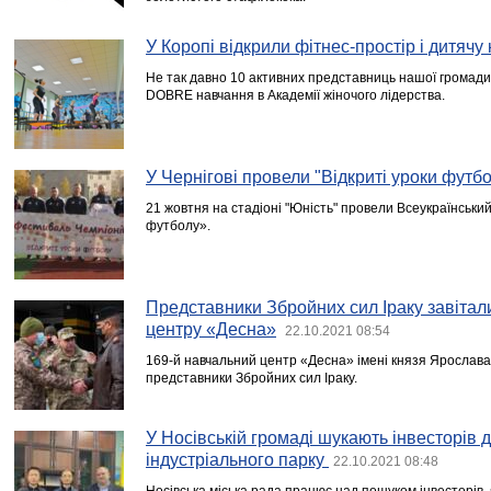
У Коропі відкрили фітнес-простір і дитячу 
Не так давно 10 активних представниць нашої громад
DOBRE навчання в Академії жіночого лідерства.
У Чернігові провели "Відкриті уроки футб
21 жовтня на стадіоні "Юність" провели Всеукраїнськи
футболу».
Представники Збройних сил Іраку завітал
центру «Десна»
22.10.2021 08:54
169-й навчальний центр «Десна» імені князя Ярослава
представники Збройних сил Іраку.
У Носівській громаді шукають інвесторів 
індустріального парку
22.10.2021 08:48