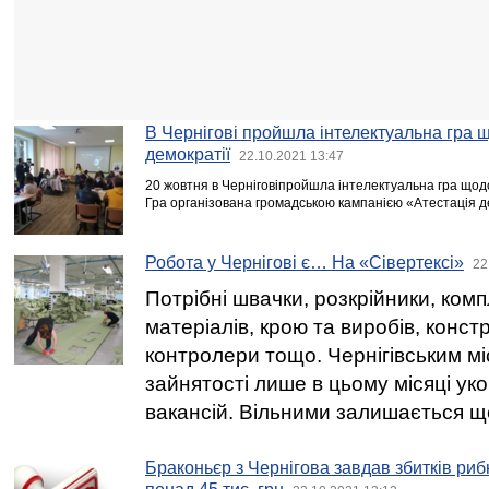
В Чернігові пройшла інтелектуальна гра 
демократії
22.10.2021 13:47
20 жовтня в Черніговіпройшла інтелектуальна гра щодо
Гра організована громадською кампанією «Атестація де
Робота у Чернігові є… На «Сівертексі»
22
Потрібні швачки, розкрійники, ком
матеріалів, крою та виробів, конст
контролери тощо. Чернігівським м
зайнятості лише в цьому місяці ук
вакансій. Вільними залишається щ
Браконьєр з Чернігова завдав збитків ри