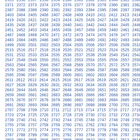
2355
2356
2357
2358
2359
2360
2361
2362
2363
2364
2365
236
2371
2372
2373
2374
2375
2376
2377
2378
2379
2380
2381
238
2387
2388
2389
2390
2391
2392
2393
2394
2395
2396
2397
239
2403
2404
2405
2406
2407
2408
2409
2410
2411
2412
2413
241
2419
2420
2421
2422
2423
2424
2425
2426
2427
2428
2429
243
2435
2436
2437
2438
2439
2440
2441
2442
2443
2444
2445
244
2451
2452
2453
2454
2455
2456
2457
2458
2459
2460
2461
246
2467
2468
2469
2470
2471
2472
2473
2474
2475
2476
2477
247
2483
2484
2485
2486
2487
2488
2489
2490
2491
2492
2493
249
2499
2500
2501
2502
2503
2504
2505
2506
2507
2508
2509
251
2515
2516
2517
2518
2519
2520
2521
2522
2523
2524
2525
252
2531
2532
2533
2534
2535
2536
2537
2538
2539
2540
2541
254
2547
2548
2549
2550
2551
2552
2553
2554
2555
2556
2557
255
2563
2564
2565
2566
2567
2568
2569
2570
2571
2572
2573
257
2579
2580
2581
2582
2583
2584
2585
2586
2587
2588
2589
259
2595
2596
2597
2598
2599
2600
2601
2602
2603
2604
2605
260
2611
2612
2613
2614
2615
2616
2617
2618
2619
2620
2621
262
2627
2628
2629
2630
2631
2632
2633
2634
2635
2636
2637
263
2643
2644
2645
2646
2647
2648
2649
2650
2651
2652
2653
265
2659
2660
2661
2662
2663
2664
2665
2666
2667
2668
2669
267
2675
2676
2677
2678
2679
2680
2681
2682
2683
2684
2685
268
2691
2692
2693
2694
2695
2696
2697
2698
2699
2700
2701
270
2707
2708
2709
2710
2711
2712
2713
2714
2715
2716
2717
271
2723
2724
2725
2726
2727
2728
2729
2730
2731
2732
2733
273
2739
2740
2741
2742
2743
2744
2745
2746
2747
2748
2749
275
2755
2756
2757
2758
2759
2760
2761
2762
2763
2764
2765
276
2771
2772
2773
2774
2775
2776
2777
2778
2779
2780
2781
278
2787
2788
2789
2790
2791
2792
2793
2794
2795
2796
2797
279