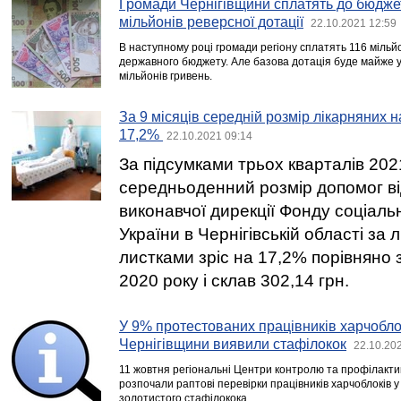
Громади Чернігівщини сплатять до бюджет
мільйонів реверсної дотації
22.10.2021 12:59
В наступному році громади регіону сплатять 116 мільйо
державного бюджету. Але базова дотація буде майже у
мільйонів гривень.
За 9 місяців середній розмір лікарняних н
17,2%
22.10.2021 09:14
За підсумками трьох кварталів 202
середньоденний розмір допомог ві
виконавчої дирекції Фонду соціал
України в Чернігівській області за
листками зріс на 17,2% порівняно 
2020 року і склав 302,14 грн.
У 9% протестованих працівників харчоблок
Чернігівщини виявили стафілокок
22.10.20
11 жовтня регіональні Центри контролю та профілакти
розпочали раптові перевірки працівників харчоблоків у
золотистого стафілокока.