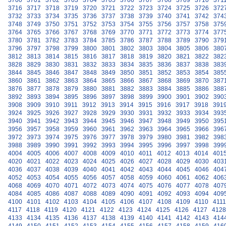
3700
3701
3702
3703
3704
3705
3706
3707
3708
3709
3710
371
3716
3717
3718
3719
3720
3721
3722
3723
3724
3725
3726
372
3732
3733
3734
3735
3736
3737
3738
3739
3740
3741
3742
374
3748
3749
3750
3751
3752
3753
3754
3755
3756
3757
3758
375
3764
3765
3766
3767
3768
3769
3770
3771
3772
3773
3774
377
3780
3781
3782
3783
3784
3785
3786
3787
3788
3789
3790
379
3796
3797
3798
3799
3800
3801
3802
3803
3804
3805
3806
380
3812
3813
3814
3815
3816
3817
3818
3819
3820
3821
3822
382
3828
3829
3830
3831
3832
3833
3834
3835
3836
3837
3838
383
3844
3845
3846
3847
3848
3849
3850
3851
3852
3853
3854
385
3860
3861
3862
3863
3864
3865
3866
3867
3868
3869
3870
387
3876
3877
3878
3879
3880
3881
3882
3883
3884
3885
3886
388
3892
3893
3894
3895
3896
3897
3898
3899
3900
3901
3902
390
3908
3909
3910
3911
3912
3913
3914
3915
3916
3917
3918
391
3924
3925
3926
3927
3928
3929
3930
3931
3932
3933
3934
393
3940
3941
3942
3943
3944
3945
3946
3947
3948
3949
3950
395
3956
3957
3958
3959
3960
3961
3962
3963
3964
3965
3966
396
3972
3973
3974
3975
3976
3977
3978
3979
3980
3981
3982
398
3988
3989
3990
3991
3992
3993
3994
3995
3996
3997
3998
399
4004
4005
4006
4007
4008
4009
4010
4011
4012
4013
4014
401
4020
4021
4022
4023
4024
4025
4026
4027
4028
4029
4030
403
4036
4037
4038
4039
4040
4041
4042
4043
4044
4045
4046
404
4052
4053
4054
4055
4056
4057
4058
4059
4060
4061
4062
406
4068
4069
4070
4071
4072
4073
4074
4075
4076
4077
4078
407
4084
4085
4086
4087
4088
4089
4090
4091
4092
4093
4094
409
4100
4101
4102
4103
4104
4105
4106
4107
4108
4109
4110
4111
4117
4118
4119
4120
4121
4122
4123
4124
4125
4126
4127
4128
4133
4134
4135
4136
4137
4138
4139
4140
4141
4142
4143
414