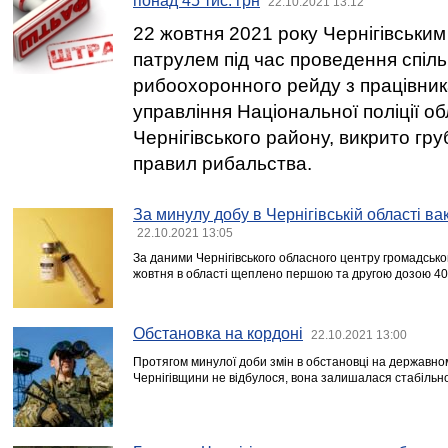
понад 45 тис. грн
22.10.2021 13:12
22 жовтня 2021 року Чернігівськи
патрулем під час проведення спіл
рибоохоронного рейду з працівни
управління Національної поліції о
Чернігівського району, викрито г
правил рибальства.
За минулу добу в Чернігівській області ва
22.10.2021 13:05
За даними Чернігівського обласного центру громадсько
жовтня в області щеплено першою та другою дозою 40
Обстановка на кордоні
22.10.2021 13:00
Протягом минулої доби змін в обстановці на державном
Чернігівщини не відбулося, вона залишалася стабільн