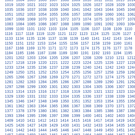
1003
1004
1005
1006
1007
1008
1009
1010
1011
1012
1013
101
1019
1020
1021
1022
1023
1024
1025
1026
1027
1028
1029
103
1035
1036
1037
1038
1039
1040
1041
1042
1043
1044
1045
104
1051
1052
1053
1054
1055
1056
1057
1058
1059
1060
1061
106
1067
1068
1069
1070
1071
1072
1073
1074
1075
1076
1077
107
1083
1084
1085
1086
1087
1088
1089
1090
1091
1092
1093
109
1099
1100
1101
1102
1103
1104
1105
1106
1107
1108
1109
1110
1116
1117
1118
1119
1120
1121
1122
1123
1124
1125
1126
1127
1133
1134
1135
1136
1137
1138
1139
1140
1141
1142
1143
1144
1150
1151
1152
1153
1154
1155
1156
1157
1158
1159
1160
1161
1167
1168
1169
1170
1171
1172
1173
1174
1175
1176
1177
1178
1184
1185
1186
1187
1188
1189
1190
1191
1192
1193
1194
1195
1201
1202
1203
1204
1205
1206
1207
1208
1209
1210
1211
121
1217
1218
1219
1220
1221
1222
1223
1224
1225
1226
1227
122
1233
1234
1235
1236
1237
1238
1239
1240
1241
1242
1243
124
1249
1250
1251
1252
1253
1254
1255
1256
1257
1258
1259
126
1265
1266
1267
1268
1269
1270
1271
1272
1273
1274
1275
127
1281
1282
1283
1284
1285
1286
1287
1288
1289
1290
1291
129
1297
1298
1299
1300
1301
1302
1303
1304
1305
1306
1307
130
1313
1314
1315
1316
1317
1318
1319
1320
1321
1322
1323
132
1329
1330
1331
1332
1333
1334
1335
1336
1337
1338
1339
134
1345
1346
1347
1348
1349
1350
1351
1352
1353
1354
1355
135
1361
1362
1363
1364
1365
1366
1367
1368
1369
1370
1371
137
1377
1378
1379
1380
1381
1382
1383
1384
1385
1386
1387
138
1393
1394
1395
1396
1397
1398
1399
1400
1401
1402
1403
140
1409
1410
1411
1412
1413
1414
1415
1416
1417
1418
1419
142
1425
1426
1427
1428
1429
1430
1431
1432
1433
1434
1435
143
1441
1442
1443
1444
1445
1446
1447
1448
1449
1450
1451
145