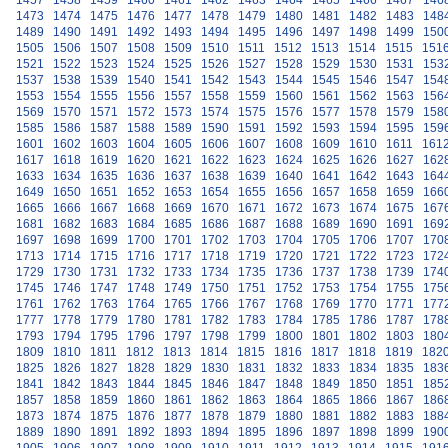
1457
1458
1459
1460
1461
1462
1463
1464
1465
1466
1467
146
1473
1474
1475
1476
1477
1478
1479
1480
1481
1482
1483
148
1489
1490
1491
1492
1493
1494
1495
1496
1497
1498
1499
150
1505
1506
1507
1508
1509
1510
1511
1512
1513
1514
1515
151
1521
1522
1523
1524
1525
1526
1527
1528
1529
1530
1531
153
1537
1538
1539
1540
1541
1542
1543
1544
1545
1546
1547
154
1553
1554
1555
1556
1557
1558
1559
1560
1561
1562
1563
156
1569
1570
1571
1572
1573
1574
1575
1576
1577
1578
1579
158
1585
1586
1587
1588
1589
1590
1591
1592
1593
1594
1595
159
1601
1602
1603
1604
1605
1606
1607
1608
1609
1610
1611
161
1617
1618
1619
1620
1621
1622
1623
1624
1625
1626
1627
162
1633
1634
1635
1636
1637
1638
1639
1640
1641
1642
1643
164
1649
1650
1651
1652
1653
1654
1655
1656
1657
1658
1659
166
1665
1666
1667
1668
1669
1670
1671
1672
1673
1674
1675
167
1681
1682
1683
1684
1685
1686
1687
1688
1689
1690
1691
169
1697
1698
1699
1700
1701
1702
1703
1704
1705
1706
1707
170
1713
1714
1715
1716
1717
1718
1719
1720
1721
1722
1723
172
1729
1730
1731
1732
1733
1734
1735
1736
1737
1738
1739
174
1745
1746
1747
1748
1749
1750
1751
1752
1753
1754
1755
175
1761
1762
1763
1764
1765
1766
1767
1768
1769
1770
1771
177
1777
1778
1779
1780
1781
1782
1783
1784
1785
1786
1787
178
1793
1794
1795
1796
1797
1798
1799
1800
1801
1802
1803
180
1809
1810
1811
1812
1813
1814
1815
1816
1817
1818
1819
182
1825
1826
1827
1828
1829
1830
1831
1832
1833
1834
1835
183
1841
1842
1843
1844
1845
1846
1847
1848
1849
1850
1851
185
1857
1858
1859
1860
1861
1862
1863
1864
1865
1866
1867
186
1873
1874
1875
1876
1877
1878
1879
1880
1881
1882
1883
188
1889
1890
1891
1892
1893
1894
1895
1896
1897
1898
1899
190