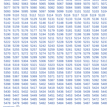
5045
5046
5047
5048
5049
5050
5051
5052
5053
5054
5055
505
5061
5062
5063
5064
5065
5066
5067
5068
5069
5070
5071
507
5077
5078
5079
5080
5081
5082
5083
5084
5085
5086
5087
508
5093
5094
5095
5096
5097
5098
5099
5100
5101
5102
5103
510
5109
5110
5111
5112
5113
5114
5115
5116
5117
5118
5119
5120
5126
5127
5128
5129
5130
5131
5132
5133
5134
5135
5136
513
5142
5143
5144
5145
5146
5147
5148
5149
5150
5151
5152
515
5158
5159
5160
5161
5162
5163
5164
5165
5166
5167
5168
516
5174
5175
5176
5177
5178
5179
5180
5181
5182
5183
5184
518
5190
5191
5192
5193
5194
5195
5196
5197
5198
5199
5200
520
5206
5207
5208
5209
5210
5211
5212
5213
5214
5215
5216
521
5222
5223
5224
5225
5226
5227
5228
5229
5230
5231
5232
523
5238
5239
5240
5241
5242
5243
5244
5245
5246
5247
5248
524
5254
5255
5256
5257
5258
5259
5260
5261
5262
5263
5264
526
5270
5271
5272
5273
5274
5275
5276
5277
5278
5279
5280
528
5286
5287
5288
5289
5290
5291
5292
5293
5294
5295
5296
529
5302
5303
5304
5305
5306
5307
5308
5309
5310
5311
5312
531
5318
5319
5320
5321
5322
5323
5324
5325
5326
5327
5328
532
5334
5335
5336
5337
5338
5339
5340
5341
5342
5343
5344
534
5350
5351
5352
5353
5354
5355
5356
5357
5358
5359
5360
536
5366
5367
5368
5369
5370
5371
5372
5373
5374
5375
5376
537
5382
5383
5384
5385
5386
5387
5388
5389
5390
5391
5392
539
5398
5399
5400
5401
5402
5403
5404
5405
5406
5407
5408
540
5414
5415
5416
5417
5418
5419
5420
5421
5422
5423
5424
542
5430
5431
5432
5433
5434
5435
5436
5437
5438
5439
5440
544
5446
5447
5448
5449
5450
5451
5452
5453
5454
5455
5456
545
5462
5463
5464
5465
5466
5467
5468
5469
5470
5471
5472
547
5478
5479
5480
5481
5482
5483
5484
5485
5486
5487
5488
548