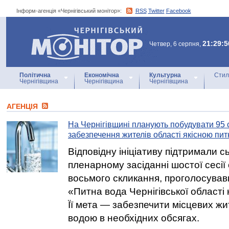
Інформ-агенція «Чернігівський монітор»:
RSS
Twitter
Facebook
Інформ-агенція
«Чернігівський монітор»
21:29:5
Четвер, 6 серпня,
Політична
Економічна
Культурна
Стил
Чернігівщина
Чернігівщина
Чернігівщина
АГЕНЦIЯ
На Чернігівщині планують побудувати 95
забезпечення жителів області якісною пи
Відповідну ініціативу підтримали с
пленарному засіданні шостої сесії
восьмого скликання, проголосував
«Питна вода Чернігівської області
Її мета — забезпечити місцевих жи
водою в необхідних обсягах.