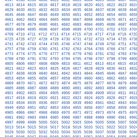
4597
4598
4599
4600
4601
4602
4603
4604
4605
4606
4607
460
4613
4614
4615
4616
4617
4618
4619
4620
4621
4622
4623
462
4629
4630
4631
4632
4633
4634
4635
4636
4637
4638
4639
464
4645
4646
4647
4648
4649
4650
4651
4652
4653
4654
4655
465
4661
4662
4663
4664
4665
4666
4667
4668
4669
4670
4671
467
4677
4678
4679
4680
4681
4682
4683
4684
4685
4686
4687
468
4693
4694
4695
4696
4697
4698
4699
4700
4701
4702
4703
470
4709
4710
4711
4712
4713
4714
4715
4716
4717
4718
4719
472
4725
4726
4727
4728
4729
4730
4731
4732
4733
4734
4735
473
4741
4742
4743
4744
4745
4746
4747
4748
4749
4750
4751
475
4757
4758
4759
4760
4761
4762
4763
4764
4765
4766
4767
476
4773
4774
4775
4776
4777
4778
4779
4780
4781
4782
4783
478
4789
4790
4791
4792
4793
4794
4795
4796
4797
4798
4799
480
4805
4806
4807
4808
4809
4810
4811
4812
4813
4814
4815
481
4821
4822
4823
4824
4825
4826
4827
4828
4829
4830
4831
483
4837
4838
4839
4840
4841
4842
4843
4844
4845
4846
4847
484
4853
4854
4855
4856
4857
4858
4859
4860
4861
4862
4863
486
4869
4870
4871
4872
4873
4874
4875
4876
4877
4878
4879
488
4885
4886
4887
4888
4889
4890
4891
4892
4893
4894
4895
489
4901
4902
4903
4904
4905
4906
4907
4908
4909
4910
4911
491
4917
4918
4919
4920
4921
4922
4923
4924
4925
4926
4927
492
4933
4934
4935
4936
4937
4938
4939
4940
4941
4942
4943
494
4949
4950
4951
4952
4953
4954
4955
4956
4957
4958
4959
496
4965
4966
4967
4968
4969
4970
4971
4972
4973
4974
4975
497
4981
4982
4983
4984
4985
4986
4987
4988
4989
4990
4991
499
4997
4998
4999
5000
5001
5002
5003
5004
5005
5006
5007
500
5013
5014
5015
5016
5017
5018
5019
5020
5021
5022
5023
502
5029
5030
5031
5032
5033
5034
5035
5036
5037
5038
5039
504