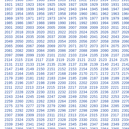
1905
1906
1907
1908
1909
1910
1911
1912
1913
1914
1915
191
1921
1922
1923
1924
1925
1926
1927
1928
1929
1930
1931
193
1937
1938
1939
1940
1941
1942
1943
1944
1945
1946
1947
194
1953
1954
1955
1956
1957
1958
1959
1960
1961
1962
1963
196
1969
1970
1971
1972
1973
1974
1975
1976
1977
1978
1979
198
1985
1986
1987
1988
1989
1990
1991
1992
1993
1994
1995
199
2001
2002
2003
2004
2005
2006
2007
2008
2009
2010
2011
201
2017
2018
2019
2020
2021
2022
2023
2024
2025
2026
2027
202
2033
2034
2035
2036
2037
2038
2039
2040
2041
2042
2043
204
2049
2050
2051
2052
2053
2054
2055
2056
2057
2058
2059
206
2065
2066
2067
2068
2069
2070
2071
2072
2073
2074
2075
207
2081
2082
2083
2084
2085
2086
2087
2088
2089
2090
2091
209
2097
2098
2099
2100
2101
2102
2103
2104
2105
2106
2107
210
2114
2115
2116
2117
2118
2119
2120
2121
2122
2123
2124
2125
2131
2132
2133
2134
2135
2136
2137
2138
2139
2140
2141
214
2147
2148
2149
2150
2151
2152
2153
2154
2155
2156
2157
215
2163
2164
2165
2166
2167
2168
2169
2170
2171
2172
2173
217
2179
2180
2181
2182
2183
2184
2185
2186
2187
2188
2189
219
2195
2196
2197
2198
2199
2200
2201
2202
2203
2204
2205
220
2211
2212
2213
2214
2215
2216
2217
2218
2219
2220
2221
222
2227
2228
2229
2230
2231
2232
2233
2234
2235
2236
2237
223
2243
2244
2245
2246
2247
2248
2249
2250
2251
2252
2253
225
2259
2260
2261
2262
2263
2264
2265
2266
2267
2268
2269
227
2275
2276
2277
2278
2279
2280
2281
2282
2283
2284
2285
228
2291
2292
2293
2294
2295
2296
2297
2298
2299
2300
2301
230
2307
2308
2309
2310
2311
2312
2313
2314
2315
2316
2317
231
2323
2324
2325
2326
2327
2328
2329
2330
2331
2332
2333
233
2339
2340
2341
2342
2343
2344
2345
2346
2347
2348
2349
235