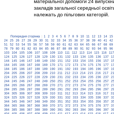
матеріальної допомоги 24 випускн
закладів загальної середньої освіти
належать до пільгових категорій.
Попередня сторінка
|
1
2
3
4
5
6
7
8
9
10
11
12
13
14
15
24
25
26
27
28
29
30
31
32
33
34
35
36
37
38
39
40
41
42
51
52
53
54
55
56
57
58
59
60
61
62
63
64
65
66
67
68
69
78
79
80
81
82
83
84
85
86
87
88
89
90
91
92
93
94
95
96
103
104
105
106
107
108
109
110
111
112
113
114
115
116
117
124
125
126
127
128
129
130
131
132
133
134
135
136
137
1
144
145
146
147
148
149
150
151
152
153
154
155
156
157
1
164
165
166
167
168
169
170
171
172
173
174
175
176
177
1
184
185
186
187
188
189
190
191
192
193
194
195
196
197
1
204
205
206
207
208
209
210
211
212
213
214
215
216
217
2
224
225
226
227
228
229
230
231
232
233
234
235
236
237
2
244
245
246
247
248
249
250
251
252
253
254
255
256
257
2
264
265
266
267
268
269
270
271
272
273
274
275
276
277
2
284
285
286
287
288
289
290
291
292
293
294
295
296
297
2
304
305
306
307
308
309
310
311
312
313
314
315
316
317
3
324
325
326
327
328
329
330
331
332
333
334
335
336
337
3
344
345
346
347
348
349
350
351
352
353
354
355
356
357
3
364
365
366
367
368
369
370
371
372
373
374
375
376
377
3
384
385
386
387
388
389
390
391
392
393
394
395
396
397
3
404
405
406
407
408
409
410
411
412
413
414
415
416
417
4