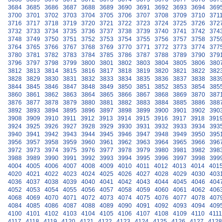
3684
3685
3686
3687
3688
3689
3690
3691
3692
3693
3694
369
3700
3701
3702
3703
3704
3705
3706
3707
3708
3709
3710
371
3716
3717
3718
3719
3720
3721
3722
3723
3724
3725
3726
372
3732
3733
3734
3735
3736
3737
3738
3739
3740
3741
3742
374
3748
3749
3750
3751
3752
3753
3754
3755
3756
3757
3758
375
3764
3765
3766
3767
3768
3769
3770
3771
3772
3773
3774
377
3780
3781
3782
3783
3784
3785
3786
3787
3788
3789
3790
379
3796
3797
3798
3799
3800
3801
3802
3803
3804
3805
3806
380
3812
3813
3814
3815
3816
3817
3818
3819
3820
3821
3822
382
3828
3829
3830
3831
3832
3833
3834
3835
3836
3837
3838
383
3844
3845
3846
3847
3848
3849
3850
3851
3852
3853
3854
385
3860
3861
3862
3863
3864
3865
3866
3867
3868
3869
3870
387
3876
3877
3878
3879
3880
3881
3882
3883
3884
3885
3886
388
3892
3893
3894
3895
3896
3897
3898
3899
3900
3901
3902
390
3908
3909
3910
3911
3912
3913
3914
3915
3916
3917
3918
391
3924
3925
3926
3927
3928
3929
3930
3931
3932
3933
3934
393
3940
3941
3942
3943
3944
3945
3946
3947
3948
3949
3950
395
3956
3957
3958
3959
3960
3961
3962
3963
3964
3965
3966
396
3972
3973
3974
3975
3976
3977
3978
3979
3980
3981
3982
398
3988
3989
3990
3991
3992
3993
3994
3995
3996
3997
3998
399
4004
4005
4006
4007
4008
4009
4010
4011
4012
4013
4014
401
4020
4021
4022
4023
4024
4025
4026
4027
4028
4029
4030
403
4036
4037
4038
4039
4040
4041
4042
4043
4044
4045
4046
404
4052
4053
4054
4055
4056
4057
4058
4059
4060
4061
4062
406
4068
4069
4070
4071
4072
4073
4074
4075
4076
4077
4078
407
4084
4085
4086
4087
4088
4089
4090
4091
4092
4093
4094
409
4100
4101
4102
4103
4104
4105
4106
4107
4108
4109
4110
4111
4117
4118
4119
4120
4121
4122
4123
4124
4125
4126
4127
4128