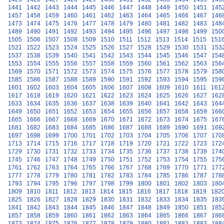
1441
1442
1443
1444
1445
1446
1447
1448
1449
1450
1451
145
1457
1458
1459
1460
1461
1462
1463
1464
1465
1466
1467
146
1473
1474
1475
1476
1477
1478
1479
1480
1481
1482
1483
148
1489
1490
1491
1492
1493
1494
1495
1496
1497
1498
1499
150
1505
1506
1507
1508
1509
1510
1511
1512
1513
1514
1515
151
1521
1522
1523
1524
1525
1526
1527
1528
1529
1530
1531
153
1537
1538
1539
1540
1541
1542
1543
1544
1545
1546
1547
154
1553
1554
1555
1556
1557
1558
1559
1560
1561
1562
1563
156
1569
1570
1571
1572
1573
1574
1575
1576
1577
1578
1579
158
1585
1586
1587
1588
1589
1590
1591
1592
1593
1594
1595
159
1601
1602
1603
1604
1605
1606
1607
1608
1609
1610
1611
161
1617
1618
1619
1620
1621
1622
1623
1624
1625
1626
1627
162
1633
1634
1635
1636
1637
1638
1639
1640
1641
1642
1643
164
1649
1650
1651
1652
1653
1654
1655
1656
1657
1658
1659
166
1665
1666
1667
1668
1669
1670
1671
1672
1673
1674
1675
167
1681
1682
1683
1684
1685
1686
1687
1688
1689
1690
1691
169
1697
1698
1699
1700
1701
1702
1703
1704
1705
1706
1707
170
1713
1714
1715
1716
1717
1718
1719
1720
1721
1722
1723
172
1729
1730
1731
1732
1733
1734
1735
1736
1737
1738
1739
174
1745
1746
1747
1748
1749
1750
1751
1752
1753
1754
1755
175
1761
1762
1763
1764
1765
1766
1767
1768
1769
1770
1771
177
1777
1778
1779
1780
1781
1782
1783
1784
1785
1786
1787
178
1793
1794
1795
1796
1797
1798
1799
1800
1801
1802
1803
180
1809
1810
1811
1812
1813
1814
1815
1816
1817
1818
1819
182
1825
1826
1827
1828
1829
1830
1831
1832
1833
1834
1835
183
1841
1842
1843
1844
1845
1846
1847
1848
1849
1850
1851
185
1857
1858
1859
1860
1861
1862
1863
1864
1865
1866
1867
186
1873
1874
1875
1876
1877
1878
1879
1880
1881
1882
1883
188