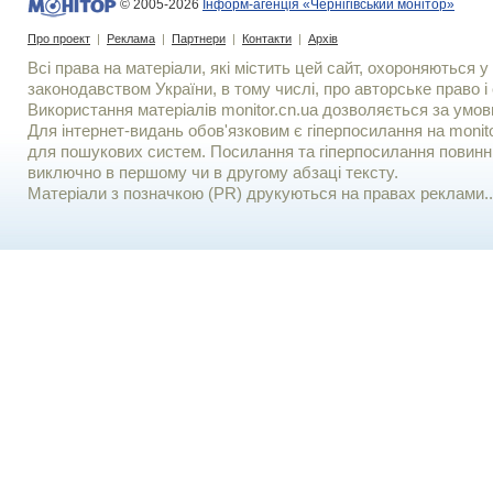
© 2005-2026
Інформ-агенція «Чернігівський монітор»
Про проект
|
Реклама
|
Партнери
|
Контакти
|
Архів
Всі права на матеріали, які містить цей сайт, охороняються у 
законодавством України, в тому числі, про авторське право і 
Використання матерiалiв monitor.cn.ua дозволяється за умов
Для iнтернет-видань обов'язковим є гiперпосилання на monito
для пошукових систем. Посилання та гіперпосилання повинні
виключно в першому чи в другому абзаці тексту.
Матеріали з позначкою (PR) друкуються на правах реклами..