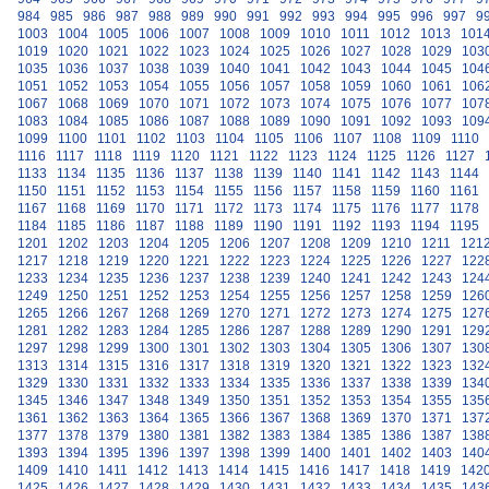
984
985
986
987
988
989
990
991
992
993
994
995
996
997
9
1003
1004
1005
1006
1007
1008
1009
1010
1011
1012
1013
101
1019
1020
1021
1022
1023
1024
1025
1026
1027
1028
1029
103
1035
1036
1037
1038
1039
1040
1041
1042
1043
1044
1045
104
1051
1052
1053
1054
1055
1056
1057
1058
1059
1060
1061
106
1067
1068
1069
1070
1071
1072
1073
1074
1075
1076
1077
107
1083
1084
1085
1086
1087
1088
1089
1090
1091
1092
1093
109
1099
1100
1101
1102
1103
1104
1105
1106
1107
1108
1109
1110
1116
1117
1118
1119
1120
1121
1122
1123
1124
1125
1126
1127
1133
1134
1135
1136
1137
1138
1139
1140
1141
1142
1143
1144
1150
1151
1152
1153
1154
1155
1156
1157
1158
1159
1160
1161
1167
1168
1169
1170
1171
1172
1173
1174
1175
1176
1177
1178
1184
1185
1186
1187
1188
1189
1190
1191
1192
1193
1194
1195
1201
1202
1203
1204
1205
1206
1207
1208
1209
1210
1211
121
1217
1218
1219
1220
1221
1222
1223
1224
1225
1226
1227
122
1233
1234
1235
1236
1237
1238
1239
1240
1241
1242
1243
124
1249
1250
1251
1252
1253
1254
1255
1256
1257
1258
1259
126
1265
1266
1267
1268
1269
1270
1271
1272
1273
1274
1275
127
1281
1282
1283
1284
1285
1286
1287
1288
1289
1290
1291
129
1297
1298
1299
1300
1301
1302
1303
1304
1305
1306
1307
130
1313
1314
1315
1316
1317
1318
1319
1320
1321
1322
1323
132
1329
1330
1331
1332
1333
1334
1335
1336
1337
1338
1339
134
1345
1346
1347
1348
1349
1350
1351
1352
1353
1354
1355
135
1361
1362
1363
1364
1365
1366
1367
1368
1369
1370
1371
137
1377
1378
1379
1380
1381
1382
1383
1384
1385
1386
1387
138
1393
1394
1395
1396
1397
1398
1399
1400
1401
1402
1403
140
1409
1410
1411
1412
1413
1414
1415
1416
1417
1418
1419
142
1425
1426
1427
1428
1429
1430
1431
1432
1433
1434
1435
143