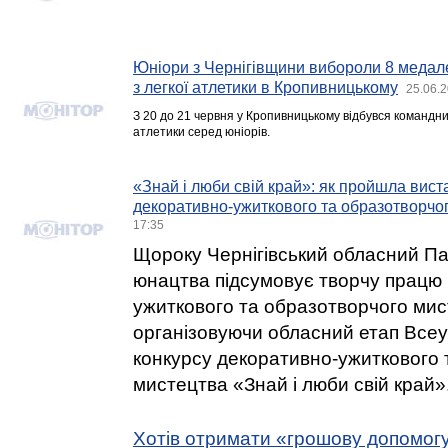
Юніори з Чернігівщини вибороли 8 медале
з легкої атлетики в Кропивницькому
25.06.2
З 20 до 21 червня у Кропивницькому відбувся командний
атлетики серед юніорів.
«Знай і люби свій край»: як пройшла вист
декоративно-ужиткового та образотворчо
17:35
Щороку Чернігівський обласний Па
юнацтва підсумовує творчу працю 
ужиткового та образотворчого мис
організовуючи обласний етап Всеук
конкурсу декоративно-ужиткового 
мистецтва «Знай і люби свій край»
Хотів отримати «грошову допомогу