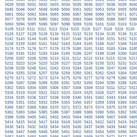
5029
5030
5031
5032
5033
5034
5035
5036
5037
5038
5039
504
5045
5046
5047
5048
5049
5050
5051
5052
5053
5054
5055
505
5061
5062
5063
5064
5065
5066
5067
5068
5069
5070
5071
507
5077
5078
5079
5080
5081
5082
5083
5084
5085
5086
5087
508
5093
5094
5095
5096
5097
5098
5099
5100
5101
5102
5103
510
5109
5110
5111
5112
5113
5114
5115
5116
5117
5118
5119
5120
5126
5127
5128
5129
5130
5131
5132
5133
5134
5135
5136
513
5142
5143
5144
5145
5146
5147
5148
5149
5150
5151
5152
515
5158
5159
5160
5161
5162
5163
5164
5165
5166
5167
5168
516
5174
5175
5176
5177
5178
5179
5180
5181
5182
5183
5184
518
5190
5191
5192
5193
5194
5195
5196
5197
5198
5199
5200
520
5206
5207
5208
5209
5210
5211
5212
5213
5214
5215
5216
521
5222
5223
5224
5225
5226
5227
5228
5229
5230
5231
5232
523
5238
5239
5240
5241
5242
5243
5244
5245
5246
5247
5248
524
5254
5255
5256
5257
5258
5259
5260
5261
5262
5263
5264
526
5270
5271
5272
5273
5274
5275
5276
5277
5278
5279
5280
528
5286
5287
5288
5289
5290
5291
5292
5293
5294
5295
5296
529
5302
5303
5304
5305
5306
5307
5308
5309
5310
5311
5312
531
5318
5319
5320
5321
5322
5323
5324
5325
5326
5327
5328
532
5334
5335
5336
5337
5338
5339
5340
5341
5342
5343
5344
534
5350
5351
5352
5353
5354
5355
5356
5357
5358
5359
5360
536
5366
5367
5368
5369
5370
5371
5372
5373
5374
5375
5376
537
5382
5383
5384
5385
5386
5387
5388
5389
5390
5391
5392
539
5398
5399
5400
5401
5402
5403
5404
5405
5406
5407
5408
540
5414
5415
5416
5417
5418
5419
5420
5421
5422
5423
5424
542
5430
5431
5432
5433
5434
5435
5436
5437
5438
5439
5440
544
5446
5447
5448
5449
5450
5451
5452
5453
5454
5455
5456
545
5462
5463
5464
5465
5466
5467
5468
5469
5470
5471
5472
547