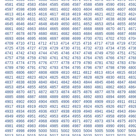
4581
4582
4583
4584
4585
4586
4587
4588
4589
4590
4591
459
4597
4598
4599
4600
4601
4602
4603
4604
4605
4606
4607
460
4613
4614
4615
4616
4617
4618
4619
4620
4621
4622
4623
462
4629
4630
4631
4632
4633
4634
4635
4636
4637
4638
4639
464
4645
4646
4647
4648
4649
4650
4651
4652
4653
4654
4655
465
4661
4662
4663
4664
4665
4666
4667
4668
4669
4670
4671
467
4677
4678
4679
4680
4681
4682
4683
4684
4685
4686
4687
468
4693
4694
4695
4696
4697
4698
4699
4700
4701
4702
4703
470
4709
4710
4711
4712
4713
4714
4715
4716
4717
4718
4719
472
4725
4726
4727
4728
4729
4730
4731
4732
4733
4734
4735
473
4741
4742
4743
4744
4745
4746
4747
4748
4749
4750
4751
475
4757
4758
4759
4760
4761
4762
4763
4764
4765
4766
4767
476
4773
4774
4775
4776
4777
4778
4779
4780
4781
4782
4783
478
4789
4790
4791
4792
4793
4794
4795
4796
4797
4798
4799
480
4805
4806
4807
4808
4809
4810
4811
4812
4813
4814
4815
481
4821
4822
4823
4824
4825
4826
4827
4828
4829
4830
4831
483
4837
4838
4839
4840
4841
4842
4843
4844
4845
4846
4847
484
4853
4854
4855
4856
4857
4858
4859
4860
4861
4862
4863
486
4869
4870
4871
4872
4873
4874
4875
4876
4877
4878
4879
488
4885
4886
4887
4888
4889
4890
4891
4892
4893
4894
4895
489
4901
4902
4903
4904
4905
4906
4907
4908
4909
4910
4911
491
4917
4918
4919
4920
4921
4922
4923
4924
4925
4926
4927
492
4933
4934
4935
4936
4937
4938
4939
4940
4941
4942
4943
494
4949
4950
4951
4952
4953
4954
4955
4956
4957
4958
4959
496
4965
4966
4967
4968
4969
4970
4971
4972
4973
4974
4975
497
4981
4982
4983
4984
4985
4986
4987
4988
4989
4990
4991
499
4997
4998
4999
5000
5001
5002
5003
5004
5005
5006
5007
500
5013
5014
5015
5016
5017
5018
5019
5020
5021
5022
5023
502