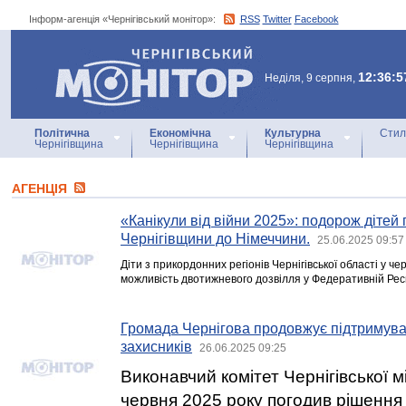
Інформ-агенція «Чернігівський монітор»:
RSS
Twitter
Facebook
Інформ-агенція
«Чернігівський монітор»
12:36:5
Неділя, 9 серпня,
Політична
Економічна
Культурна
Стил
Чернігівщина
Чернігівщина
Чернігівщина
АГЕНЦIЯ
«Канікули від війни 2025»: подорож діте
Чернігівщини до Німеччини.
25.06.2025 09:57
Діти з прикордонних регіонів Чернігівської області у ч
можливість двотижневого дозвілля у Федеративній Респ
Громада Чернігова продовжує підтримуват
захисників
26.06.2025 09:25
Виконавчий комітет Чернігівської м
червня 2025 року погодив рішення