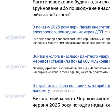
багатоповерхових будинків, житло
зруйноване або пошкоджене внаслі
військової агресії.
З початку 2025 року чернігівські енергети
електроопор, пошкоджених через ДТП
25.
39 електроопор довелося замінити чернігівським енерг
«завдяки» любителям швидкої або не зовсім керованої 
Збитки екології внаслідок ракетного удару
Чернігові становили понад 600 мільйонів
Фахівці Державної екологічної інспекції у Чернігівські
наслідки військової агресії рф, які, на жаль, зростають.
Випускники з числа пільгових категорій 
допомогу
25.06.2025 10:34
Виконавчий комітет Чернігівської м
червня 2025 року погодив надання