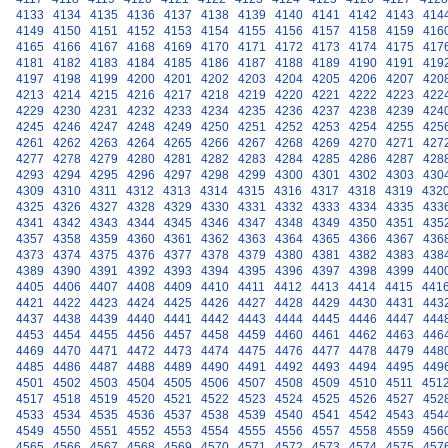
4133
4134
4135
4136
4137
4138
4139
4140
4141
4142
4143
414
4149
4150
4151
4152
4153
4154
4155
4156
4157
4158
4159
416
4165
4166
4167
4168
4169
4170
4171
4172
4173
4174
4175
417
4181
4182
4183
4184
4185
4186
4187
4188
4189
4190
4191
419
4197
4198
4199
4200
4201
4202
4203
4204
4205
4206
4207
420
4213
4214
4215
4216
4217
4218
4219
4220
4221
4222
4223
422
4229
4230
4231
4232
4233
4234
4235
4236
4237
4238
4239
424
4245
4246
4247
4248
4249
4250
4251
4252
4253
4254
4255
425
4261
4262
4263
4264
4265
4266
4267
4268
4269
4270
4271
427
4277
4278
4279
4280
4281
4282
4283
4284
4285
4286
4287
428
4293
4294
4295
4296
4297
4298
4299
4300
4301
4302
4303
430
4309
4310
4311
4312
4313
4314
4315
4316
4317
4318
4319
432
4325
4326
4327
4328
4329
4330
4331
4332
4333
4334
4335
433
4341
4342
4343
4344
4345
4346
4347
4348
4349
4350
4351
435
4357
4358
4359
4360
4361
4362
4363
4364
4365
4366
4367
436
4373
4374
4375
4376
4377
4378
4379
4380
4381
4382
4383
438
4389
4390
4391
4392
4393
4394
4395
4396
4397
4398
4399
440
4405
4406
4407
4408
4409
4410
4411
4412
4413
4414
4415
441
4421
4422
4423
4424
4425
4426
4427
4428
4429
4430
4431
443
4437
4438
4439
4440
4441
4442
4443
4444
4445
4446
4447
444
4453
4454
4455
4456
4457
4458
4459
4460
4461
4462
4463
446
4469
4470
4471
4472
4473
4474
4475
4476
4477
4478
4479
448
4485
4486
4487
4488
4489
4490
4491
4492
4493
4494
4495
449
4501
4502
4503
4504
4505
4506
4507
4508
4509
4510
4511
451
4517
4518
4519
4520
4521
4522
4523
4524
4525
4526
4527
452
4533
4534
4535
4536
4537
4538
4539
4540
4541
4542
4543
454
4549
4550
4551
4552
4553
4554
4555
4556
4557
4558
4559
456
4565
4566
4567
4568
4569
4570
4571
4572
4573
4574
4575
457