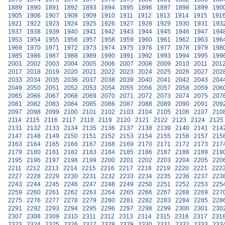
1889
1890
1891
1892
1893
1894
1895
1896
1897
1898
1899
190
1905
1906
1907
1908
1909
1910
1911
1912
1913
1914
1915
191
1921
1922
1923
1924
1925
1926
1927
1928
1929
1930
1931
193
1937
1938
1939
1940
1941
1942
1943
1944
1945
1946
1947
194
1953
1954
1955
1956
1957
1958
1959
1960
1961
1962
1963
196
1969
1970
1971
1972
1973
1974
1975
1976
1977
1978
1979
198
1985
1986
1987
1988
1989
1990
1991
1992
1993
1994
1995
199
2001
2002
2003
2004
2005
2006
2007
2008
2009
2010
2011
201
2017
2018
2019
2020
2021
2022
2023
2024
2025
2026
2027
202
2033
2034
2035
2036
2037
2038
2039
2040
2041
2042
2043
204
2049
2050
2051
2052
2053
2054
2055
2056
2057
2058
2059
206
2065
2066
2067
2068
2069
2070
2071
2072
2073
2074
2075
207
2081
2082
2083
2084
2085
2086
2087
2088
2089
2090
2091
209
2097
2098
2099
2100
2101
2102
2103
2104
2105
2106
2107
210
2114
2115
2116
2117
2118
2119
2120
2121
2122
2123
2124
2125
2131
2132
2133
2134
2135
2136
2137
2138
2139
2140
2141
214
2147
2148
2149
2150
2151
2152
2153
2154
2155
2156
2157
215
2163
2164
2165
2166
2167
2168
2169
2170
2171
2172
2173
217
2179
2180
2181
2182
2183
2184
2185
2186
2187
2188
2189
219
2195
2196
2197
2198
2199
2200
2201
2202
2203
2204
2205
220
2211
2212
2213
2214
2215
2216
2217
2218
2219
2220
2221
222
2227
2228
2229
2230
2231
2232
2233
2234
2235
2236
2237
223
2243
2244
2245
2246
2247
2248
2249
2250
2251
2252
2253
225
2259
2260
2261
2262
2263
2264
2265
2266
2267
2268
2269
227
2275
2276
2277
2278
2279
2280
2281
2282
2283
2284
2285
228
2291
2292
2293
2294
2295
2296
2297
2298
2299
2300
2301
230
2307
2308
2309
2310
2311
2312
2313
2314
2315
2316
2317
231
2323
2324
2325
2326
2327
2328
2329
2330
2331
2332
2333
233