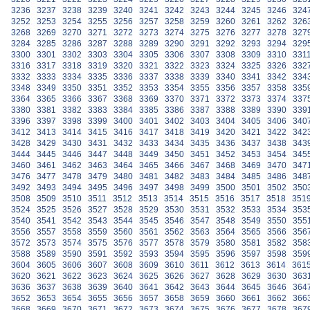
3236
3237
3238
3239
3240
3241
3242
3243
3244
3245
3246
324
3252
3253
3254
3255
3256
3257
3258
3259
3260
3261
3262
326
3268
3269
3270
3271
3272
3273
3274
3275
3276
3277
3278
327
3284
3285
3286
3287
3288
3289
3290
3291
3292
3293
3294
329
3300
3301
3302
3303
3304
3305
3306
3307
3308
3309
3310
331
3316
3317
3318
3319
3320
3321
3322
3323
3324
3325
3326
332
3332
3333
3334
3335
3336
3337
3338
3339
3340
3341
3342
334
3348
3349
3350
3351
3352
3353
3354
3355
3356
3357
3358
335
3364
3365
3366
3367
3368
3369
3370
3371
3372
3373
3374
337
3380
3381
3382
3383
3384
3385
3386
3387
3388
3389
3390
339
3396
3397
3398
3399
3400
3401
3402
3403
3404
3405
3406
340
3412
3413
3414
3415
3416
3417
3418
3419
3420
3421
3422
342
3428
3429
3430
3431
3432
3433
3434
3435
3436
3437
3438
343
3444
3445
3446
3447
3448
3449
3450
3451
3452
3453
3454
345
3460
3461
3462
3463
3464
3465
3466
3467
3468
3469
3470
347
3476
3477
3478
3479
3480
3481
3482
3483
3484
3485
3486
348
3492
3493
3494
3495
3496
3497
3498
3499
3500
3501
3502
350
3508
3509
3510
3511
3512
3513
3514
3515
3516
3517
3518
351
3524
3525
3526
3527
3528
3529
3530
3531
3532
3533
3534
353
3540
3541
3542
3543
3544
3545
3546
3547
3548
3549
3550
355
3556
3557
3558
3559
3560
3561
3562
3563
3564
3565
3566
356
3572
3573
3574
3575
3576
3577
3578
3579
3580
3581
3582
358
3588
3589
3590
3591
3592
3593
3594
3595
3596
3597
3598
359
3604
3605
3606
3607
3608
3609
3610
3611
3612
3613
3614
361
3620
3621
3622
3623
3624
3625
3626
3627
3628
3629
3630
363
3636
3637
3638
3639
3640
3641
3642
3643
3644
3645
3646
364
3652
3653
3654
3655
3656
3657
3658
3659
3660
3661
3662
366
3668
3669
3670
3671
3672
3673
3674
3675
3676
3677
3678
367