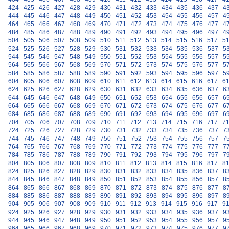
424
425
426
427
428
429
430
431
432
433
434
435
436
437
4
444
445
446
447
448
449
450
451
452
453
454
455
456
457
4
464
465
466
467
468
469
470
471
472
473
474
475
476
477
4
484
485
486
487
488
489
490
491
492
493
494
495
496
497
4
504
505
506
507
508
509
510
511
512
513
514
515
516
517
5
524
525
526
527
528
529
530
531
532
533
534
535
536
537
5
544
545
546
547
548
549
550
551
552
553
554
555
556
557
5
564
565
566
567
568
569
570
571
572
573
574
575
576
577
5
584
585
586
587
588
589
590
591
592
593
594
595
596
597
5
604
605
606
607
608
609
610
611
612
613
614
615
616
617
6
624
625
626
627
628
629
630
631
632
633
634
635
636
637
6
644
645
646
647
648
649
650
651
652
653
654
655
656
657
6
664
665
666
667
668
669
670
671
672
673
674
675
676
677
6
684
685
686
687
688
689
690
691
692
693
694
695
696
697
6
704
705
706
707
708
709
710
711
712
713
714
715
716
717
7
724
725
726
727
728
729
730
731
732
733
734
735
736
737
7
744
745
746
747
748
749
750
751
752
753
754
755
756
757
7
764
765
766
767
768
769
770
771
772
773
774
775
776
777
7
784
785
786
787
788
789
790
791
792
793
794
795
796
797
7
804
805
806
807
808
809
810
811
812
813
814
815
816
817
8
824
825
826
827
828
829
830
831
832
833
834
835
836
837
8
844
845
846
847
848
849
850
851
852
853
854
855
856
857
8
864
865
866
867
868
869
870
871
872
873
874
875
876
877
8
884
885
886
887
888
889
890
891
892
893
894
895
896
897
8
904
905
906
907
908
909
910
911
912
913
914
915
916
917
9
924
925
926
927
928
929
930
931
932
933
934
935
936
937
9
944
945
946
947
948
949
950
951
952
953
954
955
956
957
9
964
965
966
967
968
969
970
971
972
973
974
975
976
977
9