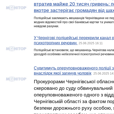
втратив майже 20 тисяч гривень: п
вкотре застерігає громадян від ша
Поліцейські закликають мешканців Чернігівщини не п
жодних відомостей про свої банківські картки та уника
невідомі рахунки.
У Чернігові поліцейські перекрили канал
психотропних речовин
25.06.2025 16:11
Поліцейські встановили, що мешканець Чернігова нал
уроздріб особливо небезпечної психотропної речовини
Судитимуть оперуповноваженого поліції 
внаслідок якої загинув чоловік
25.06.2025 14
Прокурорами Чернігівської обласн
скеровано до суду обвинувальний 
оперуповноваженого одного з відд
Чернігівській області за фактом п
безпеки дорожнього руху особою, 