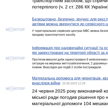
транспортним засобом, що сприч
потерпілого (ч. 2 ст. 286 КК України
Безкоштовно, безпечно, зручно: для реєстр
автівки можна звернутися до сервісного 
У територіальних сервісних центрах МВС можна безопл
продажу транспортного засобу.
Інформація про надзвичайні ситуації та ос
які зареєстровані на території області за 
Протягом минулої доби зареєстровано 6 небезпечних по
ситуацію на мережах життєзабезпечення, 2 дорожньо-
пожежі. Внаслідок цих подій 2 особи постраждали.
Матеріальна допомога для чернігівців, к
внаслідок війни
25.06.2025 12:29
24 червня 2025 року виконавчий ком
міської ради погодив рішення про
матеріальної допомоги 104 мешка