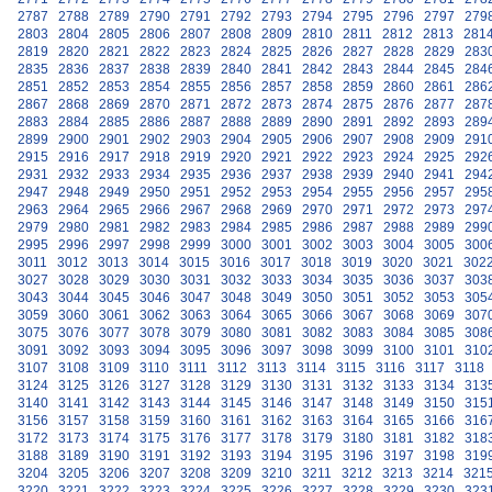
2787
2788
2789
2790
2791
2792
2793
2794
2795
2796
2797
279
2803
2804
2805
2806
2807
2808
2809
2810
2811
2812
2813
281
2819
2820
2821
2822
2823
2824
2825
2826
2827
2828
2829
283
2835
2836
2837
2838
2839
2840
2841
2842
2843
2844
2845
284
2851
2852
2853
2854
2855
2856
2857
2858
2859
2860
2861
286
2867
2868
2869
2870
2871
2872
2873
2874
2875
2876
2877
287
2883
2884
2885
2886
2887
2888
2889
2890
2891
2892
2893
289
2899
2900
2901
2902
2903
2904
2905
2906
2907
2908
2909
291
2915
2916
2917
2918
2919
2920
2921
2922
2923
2924
2925
292
2931
2932
2933
2934
2935
2936
2937
2938
2939
2940
2941
294
2947
2948
2949
2950
2951
2952
2953
2954
2955
2956
2957
295
2963
2964
2965
2966
2967
2968
2969
2970
2971
2972
2973
297
2979
2980
2981
2982
2983
2984
2985
2986
2987
2988
2989
299
2995
2996
2997
2998
2999
3000
3001
3002
3003
3004
3005
300
3011
3012
3013
3014
3015
3016
3017
3018
3019
3020
3021
302
3027
3028
3029
3030
3031
3032
3033
3034
3035
3036
3037
303
3043
3044
3045
3046
3047
3048
3049
3050
3051
3052
3053
305
3059
3060
3061
3062
3063
3064
3065
3066
3067
3068
3069
307
3075
3076
3077
3078
3079
3080
3081
3082
3083
3084
3085
308
3091
3092
3093
3094
3095
3096
3097
3098
3099
3100
3101
310
3107
3108
3109
3110
3111
3112
3113
3114
3115
3116
3117
3118
3124
3125
3126
3127
3128
3129
3130
3131
3132
3133
3134
313
3140
3141
3142
3143
3144
3145
3146
3147
3148
3149
3150
315
3156
3157
3158
3159
3160
3161
3162
3163
3164
3165
3166
316
3172
3173
3174
3175
3176
3177
3178
3179
3180
3181
3182
318
3188
3189
3190
3191
3192
3193
3194
3195
3196
3197
3198
319
3204
3205
3206
3207
3208
3209
3210
3211
3212
3213
3214
321
3220
3221
3222
3223
3224
3225
3226
3227
3228
3229
3230
323