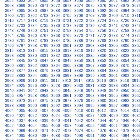
3652
3653
3654
3655
3656
3657
3658
3659
3660
3661
3662
366
3668
3669
3670
3671
3672
3673
3674
3675
3676
3677
3678
367
3684
3685
3686
3687
3688
3689
3690
3691
3692
3693
3694
369
3700
3701
3702
3703
3704
3705
3706
3707
3708
3709
3710
371
3716
3717
3718
3719
3720
3721
3722
3723
3724
3725
3726
372
3732
3733
3734
3735
3736
3737
3738
3739
3740
3741
3742
374
3748
3749
3750
3751
3752
3753
3754
3755
3756
3757
3758
375
3764
3765
3766
3767
3768
3769
3770
3771
3772
3773
3774
377
3780
3781
3782
3783
3784
3785
3786
3787
3788
3789
3790
379
3796
3797
3798
3799
3800
3801
3802
3803
3804
3805
3806
380
3812
3813
3814
3815
3816
3817
3818
3819
3820
3821
3822
382
3828
3829
3830
3831
3832
3833
3834
3835
3836
3837
3838
383
3844
3845
3846
3847
3848
3849
3850
3851
3852
3853
3854
385
3860
3861
3862
3863
3864
3865
3866
3867
3868
3869
3870
387
3876
3877
3878
3879
3880
3881
3882
3883
3884
3885
3886
388
3892
3893
3894
3895
3896
3897
3898
3899
3900
3901
3902
390
3908
3909
3910
3911
3912
3913
3914
3915
3916
3917
3918
391
3924
3925
3926
3927
3928
3929
3930
3931
3932
3933
3934
393
3940
3941
3942
3943
3944
3945
3946
3947
3948
3949
3950
395
3956
3957
3958
3959
3960
3961
3962
3963
3964
3965
3966
396
3972
3973
3974
3975
3976
3977
3978
3979
3980
3981
3982
398
3988
3989
3990
3991
3992
3993
3994
3995
3996
3997
3998
399
4004
4005
4006
4007
4008
4009
4010
4011
4012
4013
4014
401
4020
4021
4022
4023
4024
4025
4026
4027
4028
4029
4030
403
4036
4037
4038
4039
4040
4041
4042
4043
4044
4045
4046
404
4052
4053
4054
4055
4056
4057
4058
4059
4060
4061
4062
406
4068
4069
4070
4071
4072
4073
4074
4075
4076
4077
4078
407
4084
4085
4086
4087
4088
4089
4090
4091
4092
4093
4094
409