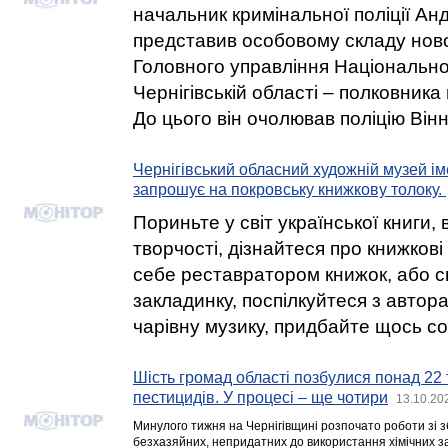
начальник кримінальної поліції Ан
представив особовому складу нов
Головного управління Національної 
Чернігівській області – полковника 
До цього він очолював поліцію Він
Чернігівський обласний художній музей ім
запрошує на покровську книжкову толоку.
Пориньте у світ української книги,
творчості, дізнайтеся про книжков
себе реставратором книжок, або с
закладинку, поспілкуйтеся з автор
чарівну музику, придбайте щось соб
Шість громад області позбулися понад 22
пестицидів. У процесі – ще чотири
13.10.20
Минулого тижня на Чернігівщині розпочато роботи зі з
безхазяйних, непридатних до використання хімічних за