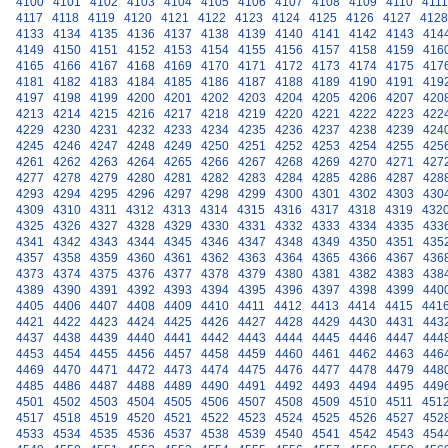
4100
4101
4102
4103
4104
4105
4106
4107
4108
4109
4110
4111
4117
4118
4119
4120
4121
4122
4123
4124
4125
4126
4127
4128
4133
4134
4135
4136
4137
4138
4139
4140
4141
4142
4143
414
4149
4150
4151
4152
4153
4154
4155
4156
4157
4158
4159
416
4165
4166
4167
4168
4169
4170
4171
4172
4173
4174
4175
417
4181
4182
4183
4184
4185
4186
4187
4188
4189
4190
4191
419
4197
4198
4199
4200
4201
4202
4203
4204
4205
4206
4207
420
4213
4214
4215
4216
4217
4218
4219
4220
4221
4222
4223
422
4229
4230
4231
4232
4233
4234
4235
4236
4237
4238
4239
424
4245
4246
4247
4248
4249
4250
4251
4252
4253
4254
4255
425
4261
4262
4263
4264
4265
4266
4267
4268
4269
4270
4271
427
4277
4278
4279
4280
4281
4282
4283
4284
4285
4286
4287
428
4293
4294
4295
4296
4297
4298
4299
4300
4301
4302
4303
430
4309
4310
4311
4312
4313
4314
4315
4316
4317
4318
4319
432
4325
4326
4327
4328
4329
4330
4331
4332
4333
4334
4335
433
4341
4342
4343
4344
4345
4346
4347
4348
4349
4350
4351
435
4357
4358
4359
4360
4361
4362
4363
4364
4365
4366
4367
436
4373
4374
4375
4376
4377
4378
4379
4380
4381
4382
4383
438
4389
4390
4391
4392
4393
4394
4395
4396
4397
4398
4399
440
4405
4406
4407
4408
4409
4410
4411
4412
4413
4414
4415
441
4421
4422
4423
4424
4425
4426
4427
4428
4429
4430
4431
443
4437
4438
4439
4440
4441
4442
4443
4444
4445
4446
4447
444
4453
4454
4455
4456
4457
4458
4459
4460
4461
4462
4463
446
4469
4470
4471
4472
4473
4474
4475
4476
4477
4478
4479
448
4485
4486
4487
4488
4489
4490
4491
4492
4493
4494
4495
449
4501
4502
4503
4504
4505
4506
4507
4508
4509
4510
4511
451
4517
4518
4519
4520
4521
4522
4523
4524
4525
4526
4527
452
4533
4534
4535
4536
4537
4538
4539
4540
4541
4542
4543
454