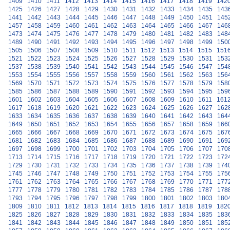
1409
1410
1411
1412
1413
1414
1415
1416
1417
1418
1419
142
1425
1426
1427
1428
1429
1430
1431
1432
1433
1434
1435
143
1441
1442
1443
1444
1445
1446
1447
1448
1449
1450
1451
145
1457
1458
1459
1460
1461
1462
1463
1464
1465
1466
1467
146
1473
1474
1475
1476
1477
1478
1479
1480
1481
1482
1483
148
1489
1490
1491
1492
1493
1494
1495
1496
1497
1498
1499
150
1505
1506
1507
1508
1509
1510
1511
1512
1513
1514
1515
151
1521
1522
1523
1524
1525
1526
1527
1528
1529
1530
1531
153
1537
1538
1539
1540
1541
1542
1543
1544
1545
1546
1547
154
1553
1554
1555
1556
1557
1558
1559
1560
1561
1562
1563
156
1569
1570
1571
1572
1573
1574
1575
1576
1577
1578
1579
158
1585
1586
1587
1588
1589
1590
1591
1592
1593
1594
1595
159
1601
1602
1603
1604
1605
1606
1607
1608
1609
1610
1611
161
1617
1618
1619
1620
1621
1622
1623
1624
1625
1626
1627
162
1633
1634
1635
1636
1637
1638
1639
1640
1641
1642
1643
164
1649
1650
1651
1652
1653
1654
1655
1656
1657
1658
1659
166
1665
1666
1667
1668
1669
1670
1671
1672
1673
1674
1675
167
1681
1682
1683
1684
1685
1686
1687
1688
1689
1690
1691
169
1697
1698
1699
1700
1701
1702
1703
1704
1705
1706
1707
170
1713
1714
1715
1716
1717
1718
1719
1720
1721
1722
1723
172
1729
1730
1731
1732
1733
1734
1735
1736
1737
1738
1739
174
1745
1746
1747
1748
1749
1750
1751
1752
1753
1754
1755
175
1761
1762
1763
1764
1765
1766
1767
1768
1769
1770
1771
177
1777
1778
1779
1780
1781
1782
1783
1784
1785
1786
1787
178
1793
1794
1795
1796
1797
1798
1799
1800
1801
1802
1803
180
1809
1810
1811
1812
1813
1814
1815
1816
1817
1818
1819
182
1825
1826
1827
1828
1829
1830
1831
1832
1833
1834
1835
183
1841
1842
1843
1844
1845
1846
1847
1848
1849
1850
1851
185