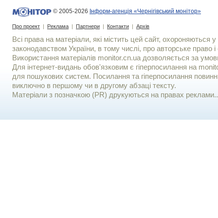
© 2005-2026
Інформ-агенція «Чернігівський монітор»
Про проект
|
Реклама
|
Партнери
|
Контакти
|
Архів
Всі права на матеріали, які містить цей сайт, охороняються у 
законодавством України, в тому числі, про авторське право і 
Використання матерiалiв monitor.cn.ua дозволяється за умов
Для iнтернет-видань обов'язковим є гiперпосилання на monito
для пошукових систем. Посилання та гіперпосилання повинні
виключно в першому чи в другому абзаці тексту.
Матеріали з позначкою (PR) друкуються на правах реклами..