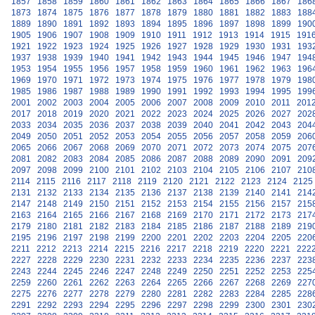
1857
1858
1859
1860
1861
1862
1863
1864
1865
1866
1867
186
1873
1874
1875
1876
1877
1878
1879
1880
1881
1882
1883
188
1889
1890
1891
1892
1893
1894
1895
1896
1897
1898
1899
190
1905
1906
1907
1908
1909
1910
1911
1912
1913
1914
1915
191
1921
1922
1923
1924
1925
1926
1927
1928
1929
1930
1931
193
1937
1938
1939
1940
1941
1942
1943
1944
1945
1946
1947
194
1953
1954
1955
1956
1957
1958
1959
1960
1961
1962
1963
196
1969
1970
1971
1972
1973
1974
1975
1976
1977
1978
1979
198
1985
1986
1987
1988
1989
1990
1991
1992
1993
1994
1995
199
2001
2002
2003
2004
2005
2006
2007
2008
2009
2010
2011
201
2017
2018
2019
2020
2021
2022
2023
2024
2025
2026
2027
202
2033
2034
2035
2036
2037
2038
2039
2040
2041
2042
2043
204
2049
2050
2051
2052
2053
2054
2055
2056
2057
2058
2059
206
2065
2066
2067
2068
2069
2070
2071
2072
2073
2074
2075
207
2081
2082
2083
2084
2085
2086
2087
2088
2089
2090
2091
209
2097
2098
2099
2100
2101
2102
2103
2104
2105
2106
2107
210
2114
2115
2116
2117
2118
2119
2120
2121
2122
2123
2124
2125
2131
2132
2133
2134
2135
2136
2137
2138
2139
2140
2141
214
2147
2148
2149
2150
2151
2152
2153
2154
2155
2156
2157
215
2163
2164
2165
2166
2167
2168
2169
2170
2171
2172
2173
217
2179
2180
2181
2182
2183
2184
2185
2186
2187
2188
2189
219
2195
2196
2197
2198
2199
2200
2201
2202
2203
2204
2205
220
2211
2212
2213
2214
2215
2216
2217
2218
2219
2220
2221
222
2227
2228
2229
2230
2231
2232
2233
2234
2235
2236
2237
223
2243
2244
2245
2246
2247
2248
2249
2250
2251
2252
2253
225
2259
2260
2261
2262
2263
2264
2265
2266
2267
2268
2269
227
2275
2276
2277
2278
2279
2280
2281
2282
2283
2284
2285
228
2291
2292
2293
2294
2295
2296
2297
2298
2299
2300
2301
230