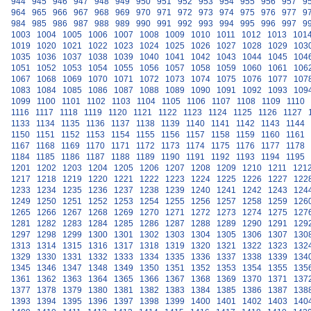
944
945
946
947
948
949
950
951
952
953
954
955
956
957
9
964
965
966
967
968
969
970
971
972
973
974
975
976
977
9
984
985
986
987
988
989
990
991
992
993
994
995
996
997
9
1003
1004
1005
1006
1007
1008
1009
1010
1011
1012
1013
101
1019
1020
1021
1022
1023
1024
1025
1026
1027
1028
1029
103
1035
1036
1037
1038
1039
1040
1041
1042
1043
1044
1045
104
1051
1052
1053
1054
1055
1056
1057
1058
1059
1060
1061
106
1067
1068
1069
1070
1071
1072
1073
1074
1075
1076
1077
107
1083
1084
1085
1086
1087
1088
1089
1090
1091
1092
1093
109
1099
1100
1101
1102
1103
1104
1105
1106
1107
1108
1109
1110
1116
1117
1118
1119
1120
1121
1122
1123
1124
1125
1126
1127
1133
1134
1135
1136
1137
1138
1139
1140
1141
1142
1143
1144
1150
1151
1152
1153
1154
1155
1156
1157
1158
1159
1160
1161
1167
1168
1169
1170
1171
1172
1173
1174
1175
1176
1177
1178
1184
1185
1186
1187
1188
1189
1190
1191
1192
1193
1194
1195
1201
1202
1203
1204
1205
1206
1207
1208
1209
1210
1211
121
1217
1218
1219
1220
1221
1222
1223
1224
1225
1226
1227
122
1233
1234
1235
1236
1237
1238
1239
1240
1241
1242
1243
124
1249
1250
1251
1252
1253
1254
1255
1256
1257
1258
1259
126
1265
1266
1267
1268
1269
1270
1271
1272
1273
1274
1275
127
1281
1282
1283
1284
1285
1286
1287
1288
1289
1290
1291
129
1297
1298
1299
1300
1301
1302
1303
1304
1305
1306
1307
130
1313
1314
1315
1316
1317
1318
1319
1320
1321
1322
1323
132
1329
1330
1331
1332
1333
1334
1335
1336
1337
1338
1339
134
1345
1346
1347
1348
1349
1350
1351
1352
1353
1354
1355
135
1361
1362
1363
1364
1365
1366
1367
1368
1369
1370
1371
137
1377
1378
1379
1380
1381
1382
1383
1384
1385
1386
1387
138
1393
1394
1395
1396
1397
1398
1399
1400
1401
1402
1403
140