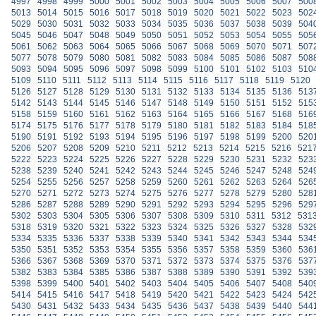
4997
4998
4999
5000
5001
5002
5003
5004
5005
5006
5007
500
5013
5014
5015
5016
5017
5018
5019
5020
5021
5022
5023
502
5029
5030
5031
5032
5033
5034
5035
5036
5037
5038
5039
504
5045
5046
5047
5048
5049
5050
5051
5052
5053
5054
5055
505
5061
5062
5063
5064
5065
5066
5067
5068
5069
5070
5071
507
5077
5078
5079
5080
5081
5082
5083
5084
5085
5086
5087
508
5093
5094
5095
5096
5097
5098
5099
5100
5101
5102
5103
510
5109
5110
5111
5112
5113
5114
5115
5116
5117
5118
5119
5120
5126
5127
5128
5129
5130
5131
5132
5133
5134
5135
5136
513
5142
5143
5144
5145
5146
5147
5148
5149
5150
5151
5152
515
5158
5159
5160
5161
5162
5163
5164
5165
5166
5167
5168
516
5174
5175
5176
5177
5178
5179
5180
5181
5182
5183
5184
518
5190
5191
5192
5193
5194
5195
5196
5197
5198
5199
5200
520
5206
5207
5208
5209
5210
5211
5212
5213
5214
5215
5216
521
5222
5223
5224
5225
5226
5227
5228
5229
5230
5231
5232
523
5238
5239
5240
5241
5242
5243
5244
5245
5246
5247
5248
524
5254
5255
5256
5257
5258
5259
5260
5261
5262
5263
5264
526
5270
5271
5272
5273
5274
5275
5276
5277
5278
5279
5280
528
5286
5287
5288
5289
5290
5291
5292
5293
5294
5295
5296
529
5302
5303
5304
5305
5306
5307
5308
5309
5310
5311
5312
531
5318
5319
5320
5321
5322
5323
5324
5325
5326
5327
5328
532
5334
5335
5336
5337
5338
5339
5340
5341
5342
5343
5344
534
5350
5351
5352
5353
5354
5355
5356
5357
5358
5359
5360
536
5366
5367
5368
5369
5370
5371
5372
5373
5374
5375
5376
537
5382
5383
5384
5385
5386
5387
5388
5389
5390
5391
5392
539
5398
5399
5400
5401
5402
5403
5404
5405
5406
5407
5408
540
5414
5415
5416
5417
5418
5419
5420
5421
5422
5423
5424
542
5430
5431
5432
5433
5434
5435
5436
5437
5438
5439
5440
544