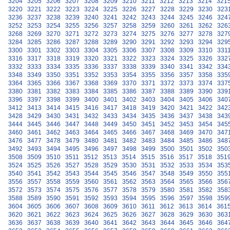
3204
3205
3206
3207
3208
3209
3210
3211
3212
3213
3214
321
3220
3221
3222
3223
3224
3225
3226
3227
3228
3229
3230
323
3236
3237
3238
3239
3240
3241
3242
3243
3244
3245
3246
324
3252
3253
3254
3255
3256
3257
3258
3259
3260
3261
3262
326
3268
3269
3270
3271
3272
3273
3274
3275
3276
3277
3278
327
3284
3285
3286
3287
3288
3289
3290
3291
3292
3293
3294
329
3300
3301
3302
3303
3304
3305
3306
3307
3308
3309
3310
331
3316
3317
3318
3319
3320
3321
3322
3323
3324
3325
3326
332
3332
3333
3334
3335
3336
3337
3338
3339
3340
3341
3342
334
3348
3349
3350
3351
3352
3353
3354
3355
3356
3357
3358
335
3364
3365
3366
3367
3368
3369
3370
3371
3372
3373
3374
337
3380
3381
3382
3383
3384
3385
3386
3387
3388
3389
3390
339
3396
3397
3398
3399
3400
3401
3402
3403
3404
3405
3406
340
3412
3413
3414
3415
3416
3417
3418
3419
3420
3421
3422
342
3428
3429
3430
3431
3432
3433
3434
3435
3436
3437
3438
343
3444
3445
3446
3447
3448
3449
3450
3451
3452
3453
3454
345
3460
3461
3462
3463
3464
3465
3466
3467
3468
3469
3470
347
3476
3477
3478
3479
3480
3481
3482
3483
3484
3485
3486
348
3492
3493
3494
3495
3496
3497
3498
3499
3500
3501
3502
350
3508
3509
3510
3511
3512
3513
3514
3515
3516
3517
3518
351
3524
3525
3526
3527
3528
3529
3530
3531
3532
3533
3534
353
3540
3541
3542
3543
3544
3545
3546
3547
3548
3549
3550
355
3556
3557
3558
3559
3560
3561
3562
3563
3564
3565
3566
356
3572
3573
3574
3575
3576
3577
3578
3579
3580
3581
3582
358
3588
3589
3590
3591
3592
3593
3594
3595
3596
3597
3598
359
3604
3605
3606
3607
3608
3609
3610
3611
3612
3613
3614
361
3620
3621
3622
3623
3624
3625
3626
3627
3628
3629
3630
363
3636
3637
3638
3639
3640
3641
3642
3643
3644
3645
3646
364