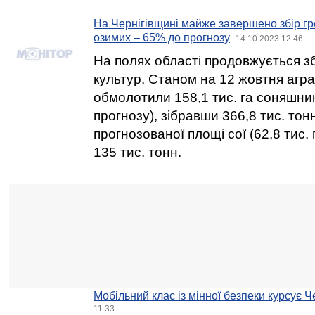
На Чернігівщині майже завершено збір гре
озимих – 65% до прогнозу
14.10.2023 12:46
На полях області продовжується зб
культур. Станом на 12 жовтня аграр
обмолотили 158,1 тис. га соняшни
прогнозу), зібравши 366,8 тис. тон
прогнозованої площі сої (62,8 тис.
135 тис. тонн.
Мобільний клас із мінної безпеки курсує 
11:33