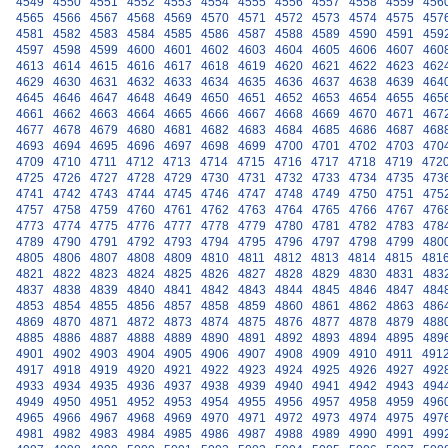
4549
4550
4551
4552
4553
4554
4555
4556
4557
4558
4559
456
4565
4566
4567
4568
4569
4570
4571
4572
4573
4574
4575
457
4581
4582
4583
4584
4585
4586
4587
4588
4589
4590
4591
459
4597
4598
4599
4600
4601
4602
4603
4604
4605
4606
4607
460
4613
4614
4615
4616
4617
4618
4619
4620
4621
4622
4623
462
4629
4630
4631
4632
4633
4634
4635
4636
4637
4638
4639
464
4645
4646
4647
4648
4649
4650
4651
4652
4653
4654
4655
465
4661
4662
4663
4664
4665
4666
4667
4668
4669
4670
4671
467
4677
4678
4679
4680
4681
4682
4683
4684
4685
4686
4687
468
4693
4694
4695
4696
4697
4698
4699
4700
4701
4702
4703
470
4709
4710
4711
4712
4713
4714
4715
4716
4717
4718
4719
472
4725
4726
4727
4728
4729
4730
4731
4732
4733
4734
4735
473
4741
4742
4743
4744
4745
4746
4747
4748
4749
4750
4751
475
4757
4758
4759
4760
4761
4762
4763
4764
4765
4766
4767
476
4773
4774
4775
4776
4777
4778
4779
4780
4781
4782
4783
478
4789
4790
4791
4792
4793
4794
4795
4796
4797
4798
4799
480
4805
4806
4807
4808
4809
4810
4811
4812
4813
4814
4815
481
4821
4822
4823
4824
4825
4826
4827
4828
4829
4830
4831
483
4837
4838
4839
4840
4841
4842
4843
4844
4845
4846
4847
484
4853
4854
4855
4856
4857
4858
4859
4860
4861
4862
4863
486
4869
4870
4871
4872
4873
4874
4875
4876
4877
4878
4879
488
4885
4886
4887
4888
4889
4890
4891
4892
4893
4894
4895
489
4901
4902
4903
4904
4905
4906
4907
4908
4909
4910
4911
491
4917
4918
4919
4920
4921
4922
4923
4924
4925
4926
4927
492
4933
4934
4935
4936
4937
4938
4939
4940
4941
4942
4943
494
4949
4950
4951
4952
4953
4954
4955
4956
4957
4958
4959
496
4965
4966
4967
4968
4969
4970
4971
4972
4973
4974
4975
497
4981
4982
4983
4984
4985
4986
4987
4988
4989
4990
4991
499