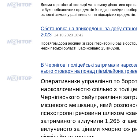
Днями корюківські школярі мали змогу дізнатися про 
вибухонебезпечних предметів їх види, наслідки необе
основні вимоги у разі виявлення підозрілих предметів.
Обстановка на прикордонні за добу стано
2023
14.10.2023 10:42
Протягом доби росіяни зі своєї території 6 разів обс
Чернігівської області. Зафіксовано 25 вибухів.
В Чернігові поліцейські затримали наркоз
нього «товар» на понад півмільйона грив
Оперативники управління по борот
наркозлочинністю спільно з поліц
Чернігівського райуправління затр
місцевого мешканця, який розпов
психотропні речовини шляхом «зак
затриманого вилучили 1,265 кг амф
вилученого за цінами «чорного» 
півмільйона гривень.