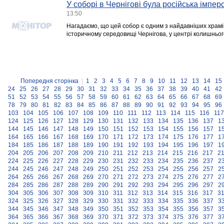
У соборі в Чернігові була російська імпер
13:50
Нагадаємо, що цей собор є одним з найдавніших храмів
історичному середовищі Чернігова, у центрі колишньог
Попередня сторінка
|
1
2
3
4
5
6
7
8
9
10
11
12
13
14
15
24
25
26
27
28
29
30
31
32
33
34
35
36
37
38
39
40
41
42
51
52
53
54
55
56
57
58
59
60
61
62
63
64
65
66
67
68
69
78
79
80
81
82
83
84
85
86
87
88
89
90
91
92
93
94
95
96
103
104
105
106
107
108
109
110
111
112
113
114
115
116
117
124
125
126
127
128
129
130
131
132
133
134
135
136
137
1
144
145
146
147
148
149
150
151
152
153
154
155
156
157
1
164
165
166
167
168
169
170
171
172
173
174
175
176
177
1
184
185
186
187
188
189
190
191
192
193
194
195
196
197
1
204
205
206
207
208
209
210
211
212
213
214
215
216
217
2
224
225
226
227
228
229
230
231
232
233
234
235
236
237
2
244
245
246
247
248
249
250
251
252
253
254
255
256
257
2
264
265
266
267
268
269
270
271
272
273
274
275
276
277
2
284
285
286
287
288
289
290
291
292
293
294
295
296
297
2
304
305
306
307
308
309
310
311
312
313
314
315
316
317
3
324
325
326
327
328
329
330
331
332
333
334
335
336
337
3
344
345
346
347
348
349
350
351
352
353
354
355
356
357
3
364
365
366
367
368
369
370
371
372
373
374
375
376
377
3