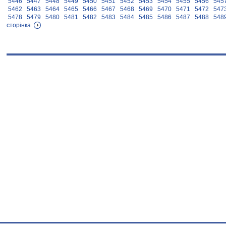
5446
5447
5448
5449
5450
5451
5452
5453
5454
5455
5456
545
5462
5463
5464
5465
5466
5467
5468
5469
5470
5471
5472
547
5478
5479
5480
5481
5482
5483
5484
5485
5486
5487
5488
548
сторінка