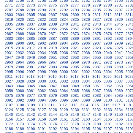
2755
2756
2757
2758
2759
2760
2761
2762
2763
2764
2765
276
2771
2772
2773
2774
2775
2776
2777
2778
2779
2780
2781
278
2787
2788
2789
2790
2791
2792
2793
2794
2795
2796
2797
279
2803
2804
2805
2806
2807
2808
2809
2810
2811
2812
2813
281
2819
2820
2821
2822
2823
2824
2825
2826
2827
2828
2829
283
2835
2836
2837
2838
2839
2840
2841
2842
2843
2844
2845
284
2851
2852
2853
2854
2855
2856
2857
2858
2859
2860
2861
286
2867
2868
2869
2870
2871
2872
2873
2874
2875
2876
2877
287
2883
2884
2885
2886
2887
2888
2889
2890
2891
2892
2893
289
2899
2900
2901
2902
2903
2904
2905
2906
2907
2908
2909
291
2915
2916
2917
2918
2919
2920
2921
2922
2923
2924
2925
292
2931
2932
2933
2934
2935
2936
2937
2938
2939
2940
2941
294
2947
2948
2949
2950
2951
2952
2953
2954
2955
2956
2957
295
2963
2964
2965
2966
2967
2968
2969
2970
2971
2972
2973
297
2979
2980
2981
2982
2983
2984
2985
2986
2987
2988
2989
299
2995
2996
2997
2998
2999
3000
3001
3002
3003
3004
3005
300
3011
3012
3013
3014
3015
3016
3017
3018
3019
3020
3021
302
3027
3028
3029
3030
3031
3032
3033
3034
3035
3036
3037
303
3043
3044
3045
3046
3047
3048
3049
3050
3051
3052
3053
305
3059
3060
3061
3062
3063
3064
3065
3066
3067
3068
3069
307
3075
3076
3077
3078
3079
3080
3081
3082
3083
3084
3085
308
3091
3092
3093
3094
3095
3096
3097
3098
3099
3100
3101
310
3107
3108
3109
3110
3111
3112
3113
3114
3115
3116
3117
3118
3124
3125
3126
3127
3128
3129
3130
3131
3132
3133
3134
313
3140
3141
3142
3143
3144
3145
3146
3147
3148
3149
3150
315
3156
3157
3158
3159
3160
3161
3162
3163
3164
3165
3166
316
3172
3173
3174
3175
3176
3177
3178
3179
3180
3181
3182
318
3188
3189
3190
3191
3192
3193
3194
3195
3196
3197
3198
319