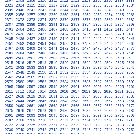
2307
2308
2309
2310
2311
2312
2313
2314
2315
2316
2317
231
2323
2324
2325
2326
2327
2328
2329
2330
2331
2332
2333
233
2339
2340
2341
2342
2343
2344
2345
2346
2347
2348
2349
235
2355
2356
2357
2358
2359
2360
2361
2362
2363
2364
2365
236
2371
2372
2373
2374
2375
2376
2377
2378
2379
2380
2381
238
2387
2388
2389
2390
2391
2392
2393
2394
2395
2396
2397
239
2403
2404
2405
2406
2407
2408
2409
2410
2411
2412
2413
241
2419
2420
2421
2422
2423
2424
2425
2426
2427
2428
2429
243
2435
2436
2437
2438
2439
2440
2441
2442
2443
2444
2445
244
2451
2452
2453
2454
2455
2456
2457
2458
2459
2460
2461
246
2467
2468
2469
2470
2471
2472
2473
2474
2475
2476
2477
247
2483
2484
2485
2486
2487
2488
2489
2490
2491
2492
2493
249
2499
2500
2501
2502
2503
2504
2505
2506
2507
2508
2509
251
2515
2516
2517
2518
2519
2520
2521
2522
2523
2524
2525
252
2531
2532
2533
2534
2535
2536
2537
2538
2539
2540
2541
254
2547
2548
2549
2550
2551
2552
2553
2554
2555
2556
2557
255
2563
2564
2565
2566
2567
2568
2569
2570
2571
2572
2573
257
2579
2580
2581
2582
2583
2584
2585
2586
2587
2588
2589
259
2595
2596
2597
2598
2599
2600
2601
2602
2603
2604
2605
260
2611
2612
2613
2614
2615
2616
2617
2618
2619
2620
2621
262
2627
2628
2629
2630
2631
2632
2633
2634
2635
2636
2637
263
2643
2644
2645
2646
2647
2648
2649
2650
2651
2652
2653
265
2659
2660
2661
2662
2663
2664
2665
2666
2667
2668
2669
267
2675
2676
2677
2678
2679
2680
2681
2682
2683
2684
2685
268
2691
2692
2693
2694
2695
2696
2697
2698
2699
2700
2701
270
2707
2708
2709
2710
2711
2712
2713
2714
2715
2716
2717
271
2723
2724
2725
2726
2727
2728
2729
2730
2731
2732
2733
273
2739
2740
2741
2742
2743
2744
2745
2746
2747
2748
2749
275