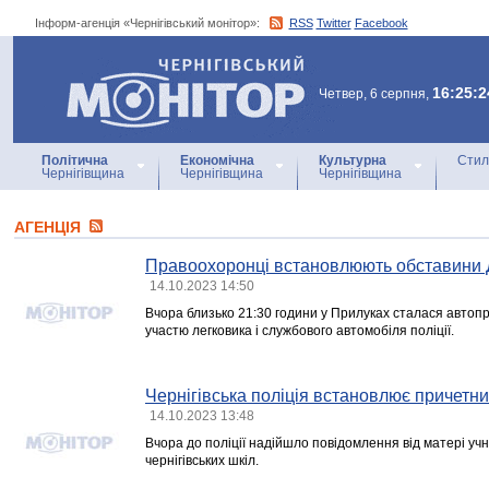
Інформ-агенція «Чернігівський монітор»:
RSS
Twitter
Facebook
Інформ-агенція
«Чернігівський монітор»
16:25:2
Четвер, 6 серпня,
Політична
Економічна
Культурна
Стил
Чернігівщина
Чернігівщина
Чернігівщина
АГЕНЦIЯ
Правоохоронці встановлюють обставини 
14.10.2023 14:50
Вчора близько 21:30 години у Прилуках сталася автоп
участю легковика і службового автомобіля поліції.
Чернігівська поліція встановлює причетн
14.10.2023 13:48
Вчора до поліції надійшло повідомлення від матері учня
чернігівських шкіл.