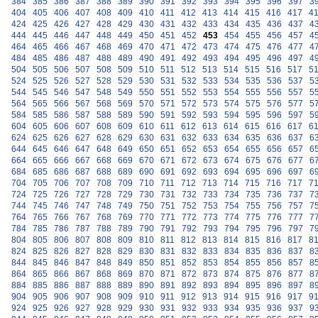
384
385
386
387
388
389
390
391
392
393
394
395
396
397
3
404
405
406
407
408
409
410
411
412
413
414
415
416
417
4
424
425
426
427
428
429
430
431
432
433
434
435
436
437
4
444
445
446
447
448
449
450
451
452
453
454
455
456
457
4
464
465
466
467
468
469
470
471
472
473
474
475
476
477
4
484
485
486
487
488
489
490
491
492
493
494
495
496
497
4
504
505
506
507
508
509
510
511
512
513
514
515
516
517
5
524
525
526
527
528
529
530
531
532
533
534
535
536
537
5
544
545
546
547
548
549
550
551
552
553
554
555
556
557
5
564
565
566
567
568
569
570
571
572
573
574
575
576
577
5
584
585
586
587
588
589
590
591
592
593
594
595
596
597
5
604
605
606
607
608
609
610
611
612
613
614
615
616
617
6
624
625
626
627
628
629
630
631
632
633
634
635
636
637
6
644
645
646
647
648
649
650
651
652
653
654
655
656
657
6
664
665
666
667
668
669
670
671
672
673
674
675
676
677
6
684
685
686
687
688
689
690
691
692
693
694
695
696
697
6
704
705
706
707
708
709
710
711
712
713
714
715
716
717
7
724
725
726
727
728
729
730
731
732
733
734
735
736
737
7
744
745
746
747
748
749
750
751
752
753
754
755
756
757
7
764
765
766
767
768
769
770
771
772
773
774
775
776
777
7
784
785
786
787
788
789
790
791
792
793
794
795
796
797
7
804
805
806
807
808
809
810
811
812
813
814
815
816
817
8
824
825
826
827
828
829
830
831
832
833
834
835
836
837
8
844
845
846
847
848
849
850
851
852
853
854
855
856
857
8
864
865
866
867
868
869
870
871
872
873
874
875
876
877
8
884
885
886
887
888
889
890
891
892
893
894
895
896
897
8
904
905
906
907
908
909
910
911
912
913
914
915
916
917
9
924
925
926
927
928
929
930
931
932
933
934
935
936
937
9