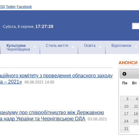
RSS
Twitter
Facebook
17:27:28
Субота, 8 серпня,
Культурна
Стиль життя
Освіта
Відпочинок
Чернігівщина
АНОНСИ 
аційного комітету з проведення обласного заходу
а – 2021»
06.08.2021 14:00
Пн
Вт
3
4
10
11
андуму про співробітництво між Державною
17
18
та надр України та Чернігівською ОДА
03.08.2021
24
25
31