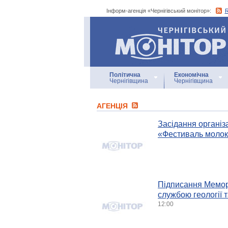
Інформ-агенція «Чернігівський монітор»:
Інформ-агенція
«Чернігівський монітор»
Політична
Економічна
Чернігівщина
Чернігівщина
АГЕНЦIЯ
Засідання організ
«Фестиваль молок
Підписання Мемор
службою геології 
12:00