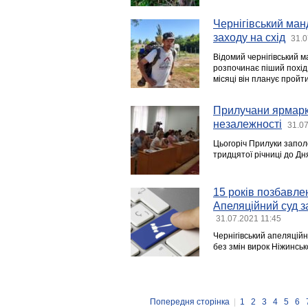
Чернігівський ман
заходу на схід
31.0
Відомий чернігівський 
розпочинає піший похід і
місяці він планує пройт
Прилучани ярмарк
незалежності
31.07
Цьогоріч Прилуки запол
тридцятої річниці до Дн
15 років позбавле
Апеляційний суд з
31.07.2021 11:45
Чернігівський апеляцій
без змін вирок Ніжинськ
Попередня сторінка
|
1
2
3
4
5
6