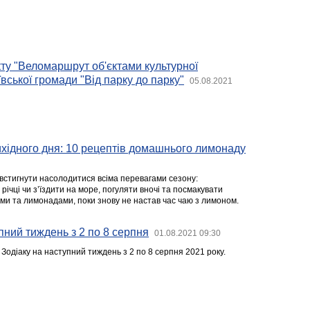
ту "Веломаршрут об'єктами культурної
ської громади "Від парку до парку"
05.08.2021
хідного дня: 10 рецептів домашнього лимонаду
 встигнути насолодитися всіма перевагами сезону:
річці чи з’їздити на море, погуляти вночі та посмакувати
и та лимонадами, поки знову не настав час чаю з лимоном.
пний тиждень з 2 по 8 серпня
01.08.2021 09:30
в Зодіаку на наступний тиждень з 2 по 8 серпня 2021 року.