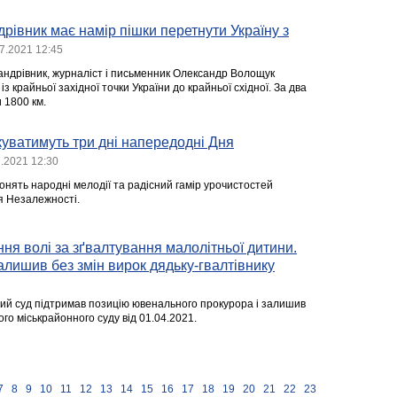
дрівник має намір пішки перетнути Україну з
7.2021 12:45
мандрівник, журналіст і письменник Олександр Волощук
з крайньої західної точки України до крайньої східної. За два
и 1800 км.
уватимуть три дні напередодні Дня
.2021 12:30
онять народні мелодії та радісний гамір урочистостей
я Незалежності.
ння волі за зґвалтування малолітньої дитини.
алишив без змін вирок дядьку-гвалтівнику
ний суд підтримав позицію ювенального прокурора і залишив
ого міськрайонного суду від 01.04.2021.
7
8
9
10
11
12
13
14
15
16
17
18
19
20
21
22
23