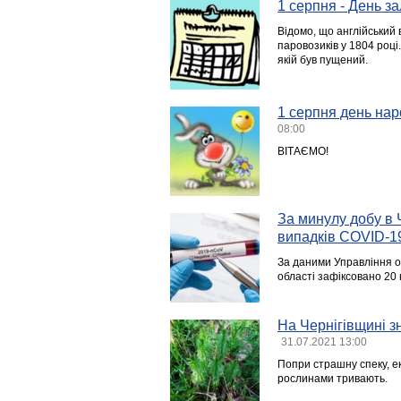
1 серпня - День з
Відомо, що англійський 
паровозиків у 1804 році.
якій був пущений.
1 серпня день нар
08:00
ВІТАЄМО!
За минулу добу в 
випадків COVID-1
За даними Управління о
області зафіксовано 20 
На Чернігівщині з
31.07.2021 13:00
Попри страшну спеку, ек
рослинами тривають.