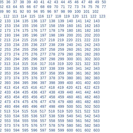
35
36
37
38
39
40
41
42
43
44
45
46
47
48
49
50
62
63
64
65
66
67
68
69
70
71
72
73
74
75
76
77
89
90
91
92
93
94
95
96
97
98
99
100
101
102
1
112
113
114
115
116
117
118
119
120
121
122
123
2
133
134
135
136
137
138
139
140
141
142
143
2
153
154
155
156
157
158
159
160
161
162
163
2
173
174
175
176
177
178
179
180
181
182
183
2
193
194
195
196
197
198
199
200
201
202
203
2
213
214
215
216
217
218
219
220
221
222
223
2
233
234
235
236
237
238
239
240
241
242
243
2
253
254
255
256
257
258
259
260
261
262
263
2
273
274
275
276
277
278
279
280
281
282
283
2
293
294
295
296
297
298
299
300
301
302
303
2
313
314
315
316
317
318
319
320
321
322
323
2
333
334
335
336
337
338
339
340
341
342
343
2
353
354
355
356
357
358
359
360
361
362
363
2
373
374
375
376
377
378
379
380
381
382
383
2
393
394
395
396
397
398
399
400
401
402
403
2
413
414
415
416
417
418
419
420
421
422
423
2
433
434
435
436
437
438
439
440
441
442
443
2
453
454
455
456
457
458
459
460
461
462
463
2
473
474
475
476
477
478
479
480
481
482
483
2
493
494
495
496
497
498
499
500
501
502
503
2
513
514
515
516
517
518
519
520
521
522
523
2
533
534
535
536
537
538
539
540
541
542
543
2
553
554
555
556
557
558
559
560
561
562
563
2
573
574
575
576
577
578
579
580
581
582
583
2
593
594
595
596
597
598
599
600
601
602
603