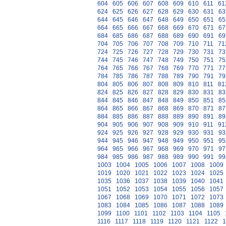
604
605
606
607
608
609
610
611
61
624
625
626
627
628
629
630
631
63
644
645
646
647
648
649
650
651
65
664
665
666
667
668
669
670
671
67
684
685
686
687
688
689
690
691
69
704
705
706
707
708
709
710
711
71
724
725
726
727
728
729
730
731
73
744
745
746
747
748
749
750
751
75
764
765
766
767
768
769
770
771
77
784
785
786
787
788
789
790
791
79
804
805
806
807
808
809
810
811
81
824
825
826
827
828
829
830
831
83
844
845
846
847
848
849
850
851
85
864
865
866
867
868
869
870
871
87
884
885
886
887
888
889
890
891
89
904
905
906
907
908
909
910
911
91
924
925
926
927
928
929
930
931
93
944
945
946
947
948
949
950
951
95
964
965
966
967
968
969
970
971
97
984
985
986
987
988
989
990
991
99
1003
1004
1005
1006
1007
1008
1009
1019
1020
1021
1022
1023
1024
1025
1035
1036
1037
1038
1039
1040
1041
1051
1052
1053
1054
1055
1056
1057
1067
1068
1069
1070
1071
1072
1073
1083
1084
1085
1086
1087
1088
1089
1099
1100
1101
1102
1103
1104
1105
1116
1117
1118
1119
1120
1121
1122
1