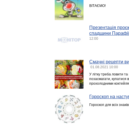
ВІТАЄМО!
Презентація проєк
спадщини Парафіїв
12:00
Смачні рецепти ви
01.08.2021 10:00
У літку треба ловити та
позасмагати, купатися в 
прохолодними коктейлям
Гороскоп на насту
Гороскоп для всіх знакі