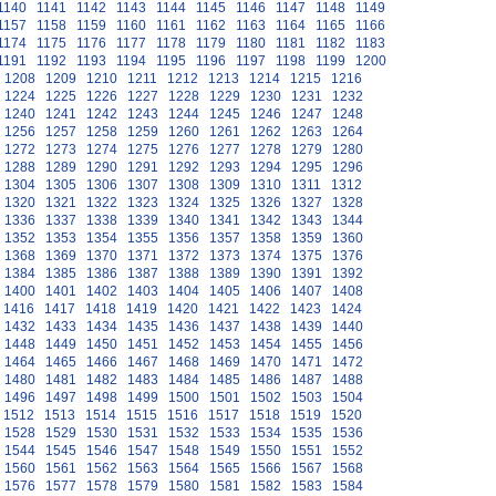
1140
1141
1142
1143
1144
1145
1146
1147
1148
1149
1157
1158
1159
1160
1161
1162
1163
1164
1165
1166
1174
1175
1176
1177
1178
1179
1180
1181
1182
1183
1191
1192
1193
1194
1195
1196
1197
1198
1199
1200
1208
1209
1210
1211
1212
1213
1214
1215
1216
1224
1225
1226
1227
1228
1229
1230
1231
1232
1240
1241
1242
1243
1244
1245
1246
1247
1248
1256
1257
1258
1259
1260
1261
1262
1263
1264
1272
1273
1274
1275
1276
1277
1278
1279
1280
1288
1289
1290
1291
1292
1293
1294
1295
1296
1304
1305
1306
1307
1308
1309
1310
1311
1312
1320
1321
1322
1323
1324
1325
1326
1327
1328
1336
1337
1338
1339
1340
1341
1342
1343
1344
1352
1353
1354
1355
1356
1357
1358
1359
1360
1368
1369
1370
1371
1372
1373
1374
1375
1376
1384
1385
1386
1387
1388
1389
1390
1391
1392
1400
1401
1402
1403
1404
1405
1406
1407
1408
1416
1417
1418
1419
1420
1421
1422
1423
1424
1432
1433
1434
1435
1436
1437
1438
1439
1440
1448
1449
1450
1451
1452
1453
1454
1455
1456
1464
1465
1466
1467
1468
1469
1470
1471
1472
1480
1481
1482
1483
1484
1485
1486
1487
1488
1496
1497
1498
1499
1500
1501
1502
1503
1504
1512
1513
1514
1515
1516
1517
1518
1519
1520
1528
1529
1530
1531
1532
1533
1534
1535
1536
1544
1545
1546
1547
1548
1549
1550
1551
1552
1560
1561
1562
1563
1564
1565
1566
1567
1568
1576
1577
1578
1579
1580
1581
1582
1583
1584