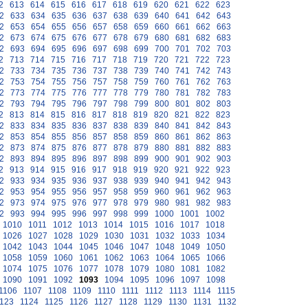
2
613
614
615
616
617
618
619
620
621
622
623
2
633
634
635
636
637
638
639
640
641
642
643
2
653
654
655
656
657
658
659
660
661
662
663
2
673
674
675
676
677
678
679
680
681
682
683
2
693
694
695
696
697
698
699
700
701
702
703
2
713
714
715
716
717
718
719
720
721
722
723
2
733
734
735
736
737
738
739
740
741
742
743
2
753
754
755
756
757
758
759
760
761
762
763
2
773
774
775
776
777
778
779
780
781
782
783
2
793
794
795
796
797
798
799
800
801
802
803
2
813
814
815
816
817
818
819
820
821
822
823
2
833
834
835
836
837
838
839
840
841
842
843
2
853
854
855
856
857
858
859
860
861
862
863
2
873
874
875
876
877
878
879
880
881
882
883
2
893
894
895
896
897
898
899
900
901
902
903
2
913
914
915
916
917
918
919
920
921
922
923
2
933
934
935
936
937
938
939
940
941
942
943
2
953
954
955
956
957
958
959
960
961
962
963
2
973
974
975
976
977
978
979
980
981
982
983
2
993
994
995
996
997
998
999
1000
1001
1002
1010
1011
1012
1013
1014
1015
1016
1017
1018
1026
1027
1028
1029
1030
1031
1032
1033
1034
1042
1043
1044
1045
1046
1047
1048
1049
1050
1058
1059
1060
1061
1062
1063
1064
1065
1066
1074
1075
1076
1077
1078
1079
1080
1081
1082
1090
1091
1092
1093
1094
1095
1096
1097
1098
1106
1107
1108
1109
1110
1111
1112
1113
1114
1115
123
1124
1125
1126
1127
1128
1129
1130
1131
1132