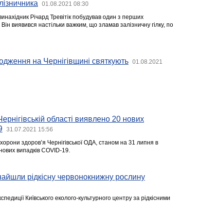
алізничника
01.08.2021 08:30
винахідник Річард Тревітік побудував один з перших
 Він виявився настільки важким, що зламав залізничну гілку, по
одження на Чернігівщині святкують
01.08.2021
Чернігівській області виявлено 20 нових
9
31.07.2021 15:56
хорони здоров’я Чернігівської ОДА, станом на 31 липня в
нових випадків COVID-19.
найшли рідкісну червонокнижну рослину
спедиції Київського еколого-культурного центру за рідкісними