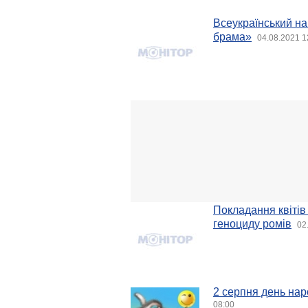
Всеукраїнський н
брама»
04.08.2021 1
Покладання квітів
геноциду ромів
02
2 серпня день нар
08:00