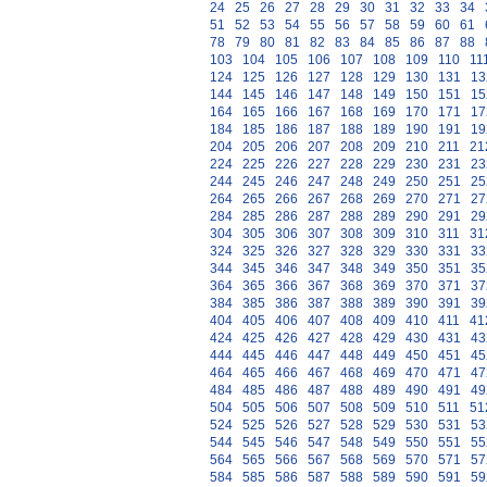
24
25
26
27
28
29
30
31
32
33
34
51
52
53
54
55
56
57
58
59
60
61
78
79
80
81
82
83
84
85
86
87
88
103
104
105
106
107
108
109
110
11
124
125
126
127
128
129
130
131
13
144
145
146
147
148
149
150
151
15
164
165
166
167
168
169
170
171
17
184
185
186
187
188
189
190
191
19
204
205
206
207
208
209
210
211
21
224
225
226
227
228
229
230
231
23
244
245
246
247
248
249
250
251
25
264
265
266
267
268
269
270
271
27
284
285
286
287
288
289
290
291
29
304
305
306
307
308
309
310
311
31
324
325
326
327
328
329
330
331
33
344
345
346
347
348
349
350
351
35
364
365
366
367
368
369
370
371
37
384
385
386
387
388
389
390
391
39
404
405
406
407
408
409
410
411
41
424
425
426
427
428
429
430
431
43
444
445
446
447
448
449
450
451
45
464
465
466
467
468
469
470
471
47
484
485
486
487
488
489
490
491
49
504
505
506
507
508
509
510
511
51
524
525
526
527
528
529
530
531
53
544
545
546
547
548
549
550
551
55
564
565
566
567
568
569
570
571
57
584
585
586
587
588
589
590
591
59