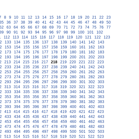
7
8
9
10
11
12
13
14
15
16
17
18
19
20
21
22
23
35
36
37
38
39
40
41
42
43
44
45
46
47
48
49
50
62
63
64
65
66
67
68
69
70
71
72
73
74
75
76
77
89
90
91
92
93
94
95
96
97
98
99
100
101
102
1
112
113
114
115
116
117
118
119
120
121
122
123
2
133
134
135
136
137
138
139
140
141
142
143
2
153
154
155
156
157
158
159
160
161
162
163
2
173
174
175
176
177
178
179
180
181
182
183
2
193
194
195
196
197
198
199
200
201
202
203
2
213
214
215
216
217
218
219
220
221
222
223
2
233
234
235
236
237
238
239
240
241
242
243
2
253
254
255
256
257
258
259
260
261
262
263
2
273
274
275
276
277
278
279
280
281
282
283
2
293
294
295
296
297
298
299
300
301
302
303
2
313
314
315
316
317
318
319
320
321
322
323
2
333
334
335
336
337
338
339
340
341
342
343
2
353
354
355
356
357
358
359
360
361
362
363
2
373
374
375
376
377
378
379
380
381
382
383
2
393
394
395
396
397
398
399
400
401
402
403
2
413
414
415
416
417
418
419
420
421
422
423
2
433
434
435
436
437
438
439
440
441
442
443
2
453
454
455
456
457
458
459
460
461
462
463
2
473
474
475
476
477
478
479
480
481
482
483
2
493
494
495
496
497
498
499
500
501
502
503
2
513
514
515
516
517
518
519
520
521
522
523