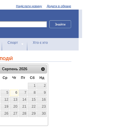
Надіслати новину
Додати в обране
Спорт
Хто є хто
ПОДІЙ
Серпень
2026
Ср
Чт
Пт
Сб
Нд
1
2
5
6
7
8
9
12
13
14
15
16
19
20
21
22
23
26
27
28
29
30