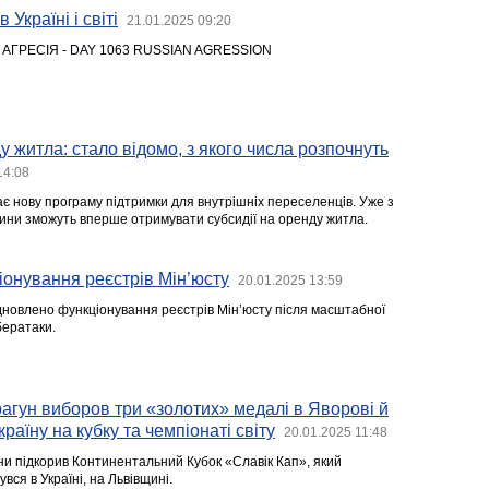
 Україні і світі
21.01.2025 09:20
 АГРЕСІЯ - DAY 1063 RUSSIAN AGRESSION
у житла: стало відомо, з якого числа розпочнуть
14:08
є нову програму підтримки для внутрішніх переселенців. Уже з
одини зможуть вперше отримувати субсидії на оренду житла.
онування реєстрів Мін’юсту
20.01.2025 13:59
ідновлено функціонування реєстрів Мін’юсту після масштабної
бератаки.
гун виборов три «золотих» медалі в Яворові й
аїну на кубку та чемпіонаті світу
20.01.2025 11:48
и підкорив Континентальний Кубок «Славік Кап», який
ся в Україні, на Львівщині.