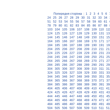
Попередня сторінка
|
1
2
3
4
5
6
24
25
26
27
28
29
30
31
32
33
34
51
52
53
54
55
56
57
58
59
60
61
78
79
80
81
82
83
84
85
86
87
88
103
104
105
106
107
108
109
110
11
124
125
126
127
128
129
130
131
13
144
145
146
147
148
149
150
151
15
164
165
166
167
168
169
170
171
17
184
185
186
187
188
189
190
191
19
204
205
206
207
208
209
210
211
21
224
225
226
227
228
229
230
231
23
244
245
246
247
248
249
250
251
25
264
265
266
267
268
269
270
271
27
284
285
286
287
288
289
290
291
29
304
305
306
307
308
309
310
311
31
324
325
326
327
328
329
330
331
33
344
345
346
347
348
349
350
351
35
364
365
366
367
368
369
370
371
37
384
385
386
387
388
389
390
391
39
404
405
406
407
408
409
410
411
41
424
425
426
427
428
429
430
431
43
444
445
446
447
448
449
450
451
45
464
465
466
467
468
469
470
471
47
484
485
486
487
488
489
490
491
49
504
505
506
507
508
509
510
511
51