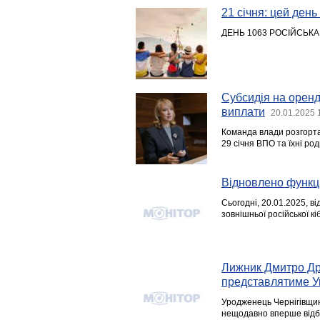
21 січня: цей день в
ДЕНЬ 1063 РОСІЙСЬКА
Субсидія на оренд
виплати
20.01.2025 
Команда влади розгорта
29 січня ВПО та їхні р
Відновлено функці
Сьогодні, 20.01.2025, в
зовнішньої російської кі
Лижник Дмитро Дра
представлятиме Укр
Уродженець Чернігівщин
нещодавно вперше відбув