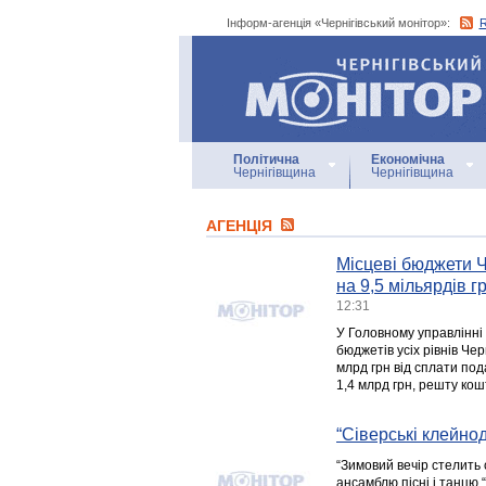
Інформ-агенція «Чернігівський монітор»:
Інформ-агенція
«Чернігівський монітор»
Політична
Економічна
Чернігівщина
Чернігівщина
АГЕНЦIЯ
Місцеві бюджети 
на 9,5 мільярдів г
12:31
У Головному управлінні 
бюджетів усіх рівнів Чер
млрд грн від сплати под
1,4 млрд грн, решту ко
“Сіверські клейнод
“Зимовий вечір стелить 
ансамблю пісні і танцю 