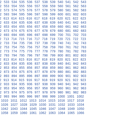
2
533
534
535
536
537
538
539
540
541
542
543
2
553
554
555
556
557
558
559
560
561
562
563
2
573
574
575
576
577
578
579
580
581
582
583
2
593
594
595
596
597
598
599
600
601
602
603
2
613
614
615
616
617
618
619
620
621
622
623
2
633
634
635
636
637
638
639
640
641
642
643
2
653
654
655
656
657
658
659
660
661
662
663
2
673
674
675
676
677
678
679
680
681
682
683
2
693
694
695
696
697
698
699
700
701
702
703
2
713
714
715
716
717
718
719
720
721
722
723
2
733
734
735
736
737
738
739
740
741
742
743
2
753
754
755
756
757
758
759
760
761
762
763
2
773
774
775
776
777
778
779
780
781
782
783
2
793
794
795
796
797
798
799
800
801
802
803
2
813
814
815
816
817
818
819
820
821
822
823
2
833
834
835
836
837
838
839
840
841
842
843
2
853
854
855
856
857
858
859
860
861
862
863
2
873
874
875
876
877
878
879
880
881
882
883
2
893
894
895
896
897
898
899
900
901
902
903
2
913
914
915
916
917
918
919
920
921
922
923
2
933
934
935
936
937
938
939
940
941
942
943
2
953
954
955
956
957
958
959
960
961
962
963
2
973
974
975
976
977
978
979
980
981
982
983
2
993
994
995
996
997
998
999
1000
1001
1002
1010
1011
1012
1013
1014
1015
1016
1017
1018
1026
1027
1028
1029
1030
1031
1032
1033
1034
1042
1043
1044
1045
1046
1047
1048
1049
1050
1058
1059
1060
1061
1062
1063
1064
1065
1066