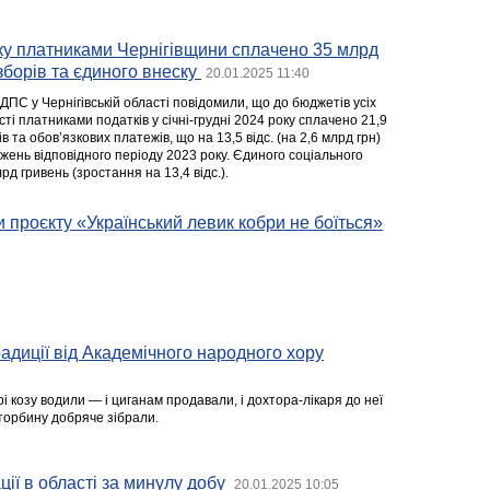
ку платниками Чернігівщини сплачено 35 млрд
зборів та єдиного внеску
20.01.2025 11:40
ДПС у Чернігівській області повідомили, що до бюджетів усіх
асті платниками податків у січні-грудні 2024 року сплачено 21,9
ів та обов’язкових платежів, що на 13,5 відс. (на 2,6 млрд грн)
ень відповідного періоду 2023 року. Єдиного соціального
рд гривень (зростання на 13,4 відс.).
и проєкту «Український левик кобри не боїться»
радиції від Академічного народного хору
 козу водили — і циганам продавали, і дохтора-лікаря до неї
в торбину добряче зібрали.
ії в області за минулу добу
20.01.2025 10:05