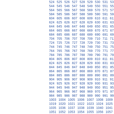
524
525
526
527
528
529
530
531
53
544
545
546
547
548
549
550
551
55
564
565
566
567
568
569
570
571
57
584
585
586
587
588
589
590
591
59
604
605
606
607
608
609
610
611
61
624
625
626
627
628
629
630
631
63
644
645
646
647
648
649
650
651
65
664
665
666
667
668
669
670
671
67
684
685
686
687
688
689
690
691
69
704
705
706
707
708
709
710
711
71
724
725
726
727
728
729
730
731
73
744
745
746
747
748
749
750
751
75
764
765
766
767
768
769
770
771
77
784
785
786
787
788
789
790
791
79
804
805
806
807
808
809
810
811
81
824
825
826
827
828
829
830
831
83
844
845
846
847
848
849
850
851
85
864
865
866
867
868
869
870
871
87
884
885
886
887
888
889
890
891
89
904
905
906
907
908
909
910
911
91
924
925
926
927
928
929
930
931
93
944
945
946
947
948
949
950
951
95
964
965
966
967
968
969
970
971
97
984
985
986
987
988
989
990
991
99
1003
1004
1005
1006
1007
1008
1009
1019
1020
1021
1022
1023
1024
1025
1035
1036
1037
1038
1039
1040
1041
1051
1052
1053
1054
1055
1056
1057