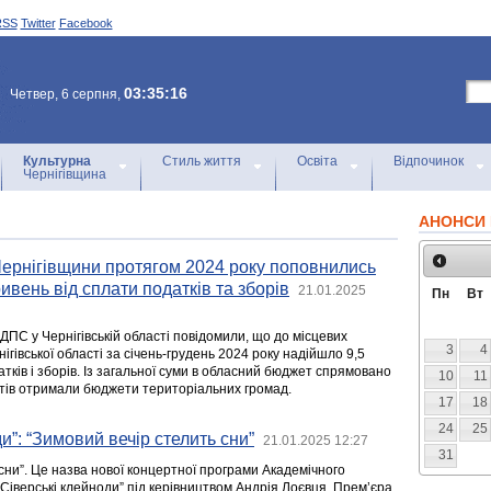
RSS
Twitter
Facebook
03:35:16
Четвер, 6 серпня,
Культурна
Стиль життя
Освіта
Відпочинок
Чернігівщина
АНОНСИ 
Чернігівщини протягом 2024 року поповнились
ривень від сплати податків та зборів
21.01.2025
Пн
Вт
ДПС у Чернігівській області повідомили, що до місцевих
3
4
нігівської області за січень-грудень 2024 року надійшло 9,5
атків і зборів. Із загальної суми в обласний бюджет спрямовано
10
11
штів отримали бюджети територіальних громад.
17
18
24
25
и”: “Зимовий вечір стелить сни”
21.01.2025 12:27
31
сни”. Це назва нової концертної програми Академічного
“Сіверські клейноди” під керівництвом Андрія Лоєвця. Прем’єра