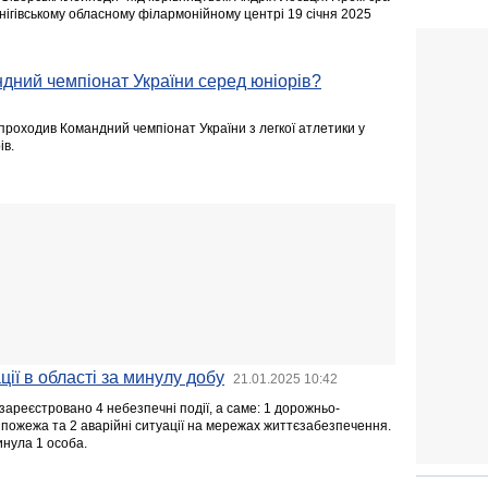
нігівському обласному філармонійному центрі 19 січня 2025
дний чемпіонат України серед юніорів?
проходив Командний чемпіонат України з легкої атлетики у
ів.
ії в області за минулу добу
21.01.2025 10:42
ареєстровано 4 небезпечні події, а саме: 1 дорожньо-
 пожежа та 2 аварійні ситуації на мережах життєзабезпечення.
инула 1 особа.