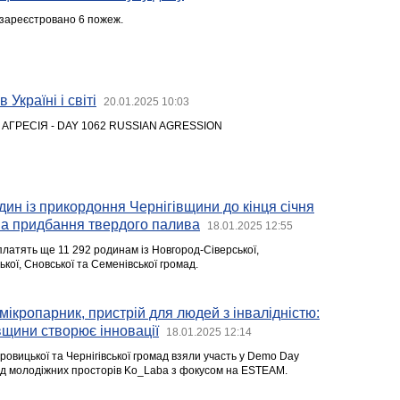
зареєстровано 6 пожеж.
 Україні і світі
20.01.2025 10:03
 АГРЕСІЯ - DAY 1062 RUSSIAN AGRESSION
дин із прикордоння Чернігівщини до кінця січня
на придбання твердого палива
18.01.2025 12:55
платять ще 11 292 родинам із Новгород-Сіверської,
ької, Сновської та Семенівської громад.
ікропарник, пристрій для людей з інвалідністю:
вщини створює інновації
18.01.2025 12:14
ровицької та Чернігівської громад взяли участь у Demo Day
від молодіжних просторів Ko_Laba з фокусом на ESTEAM.