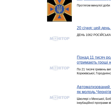
Протягом минулої доби 
20 січня: цей день в
ДЕНЬ 1062 РОСІЙСЬКА
Понад 11 тисяч ро
отримають гроші 
По 21 тисячі гривень ви
Корюківської, Городнянс
Автоматизований м
як молодь Чернігі
Школярі з Менської, Боб
інкубаційної програми 