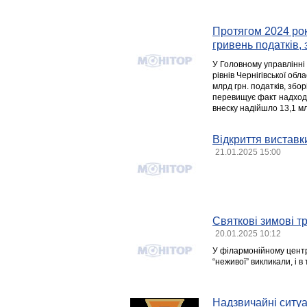
Протягом 2024 ро
гривень податків, 
У Головному управлінні 
рівнів Чернігівської обл
млрд грн. податків, збор
перевищує факт надходж
внеску надійшло 13,1 мл
Відкриття виставк
21.01.2025 15:00
Святкові зимові т
20.01.2025 10:12
У філармонійному центрі
“неживої” викликали, і 
Надзвичайні ситуац