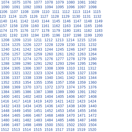
1074
1075
1076
1077
1078
1079
1080
1081
1082
1090
1091
1092
1093
1094
1095
1096
1097
1098
1106
1107
1108
1109
1110
1111
1112
1113
1114
1115
123
1124
1125
1126
1127
1128
1129
1130
1131
1132
1140
1141
1142
1143
1144
1145
1146
1147
1148
1149
1157
1158
1159
1160
1161
1162
1163
1164
1165
1166
1174
1175
1176
1177
1178
1179
1180
1181
1182
1183
1191
1192
1193
1194
1195
1196
1197
1198
1199
1200
1208
1209
1210
1211
1212
1213
1214
1215
1216
1224
1225
1226
1227
1228
1229
1230
1231
1232
1240
1241
1242
1243
1244
1245
1246
1247
1248
1256
1257
1258
1259
1260
1261
1262
1263
1264
1272
1273
1274
1275
1276
1277
1278
1279
1280
1288
1289
1290
1291
1292
1293
1294
1295
1296
1304
1305
1306
1307
1308
1309
1310
1311
1312
1320
1321
1322
1323
1324
1325
1326
1327
1328
1336
1337
1338
1339
1340
1341
1342
1343
1344
1352
1353
1354
1355
1356
1357
1358
1359
1360
1368
1369
1370
1371
1372
1373
1374
1375
1376
1384
1385
1386
1387
1388
1389
1390
1391
1392
1400
1401
1402
1403
1404
1405
1406
1407
1408
1416
1417
1418
1419
1420
1421
1422
1423
1424
1432
1433
1434
1435
1436
1437
1438
1439
1440
1448
1449
1450
1451
1452
1453
1454
1455
1456
1464
1465
1466
1467
1468
1469
1470
1471
1472
1480
1481
1482
1483
1484
1485
1486
1487
1488
1496
1497
1498
1499
1500
1501
1502
1503
1504
1512
1513
1514
1515
1516
1517
1518
1519
1520