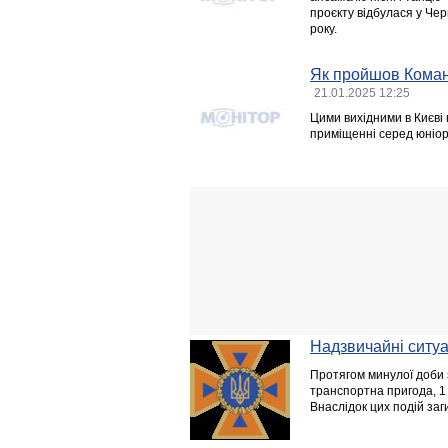
проєкту відбулася у Чер
року.
Як пройшов Коман
21.01.2025 12:25
Цими вихідними в Києві 
приміщенні серед юніор
Надзвичайні ситуац
Протягом минулої доби з
транспортна пригода, 1
Внаслідок цих подій заг