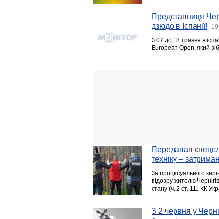
Представниця Чер
дзюдо в Іспанії!
19
З 07 до 18 травня в ісп
European Open, який зіб
Передавав спецслу
техніку – затрима
За процесуального кері
підозру жителю Чернігів
стану (ч. 2 ст. 111 КК Укр
З 2 червня у Черн