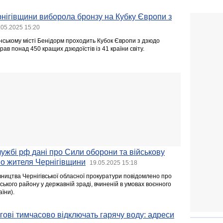
нігівщини виборола бронзу на Кубку Європи з
.05.2025 15:20
анському місті Бенідорм проходить Кубок Європи з дзюдо
рав понад 450 кращих дзюдоїстів із 41 країни світу.
жбі рф дані про Сили оборони та військову
но жителя Чернігівщини
19.05.2025 15:18
вництва Чернігівської обласної прокуратури повідомлено про
ського району у державній зраді, вчиненій в умовах воєнного
аїни).
ігові тимчасово відключать гарячу воду: адреси