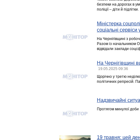
безпеки на дорогах в у
поліції – діти й підлітки.
Міністерка соцпол
соціальні сервіси
На Чернігівщині з робоч
Разом із начальником 
відвідали заклади соцс
На Чернігівщині в
19.05.2025 09:36
Щорічно у третю неділю 
політичних репресій. Па
Надзвичайні ситуац
Протягом минулої доби 
19 травня: цей день