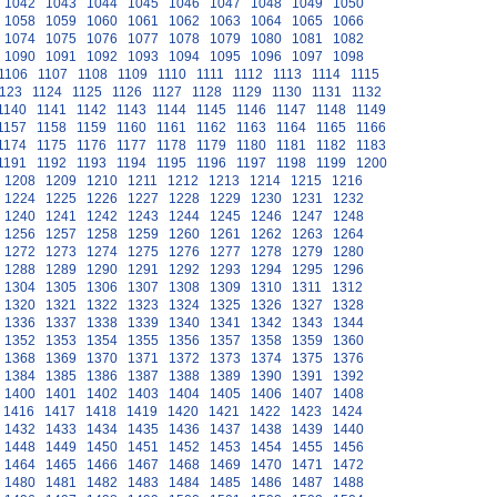
1042
1043
1044
1045
1046
1047
1048
1049
1050
1058
1059
1060
1061
1062
1063
1064
1065
1066
1074
1075
1076
1077
1078
1079
1080
1081
1082
1090
1091
1092
1093
1094
1095
1096
1097
1098
1106
1107
1108
1109
1110
1111
1112
1113
1114
1115
123
1124
1125
1126
1127
1128
1129
1130
1131
1132
1140
1141
1142
1143
1144
1145
1146
1147
1148
1149
1157
1158
1159
1160
1161
1162
1163
1164
1165
1166
1174
1175
1176
1177
1178
1179
1180
1181
1182
1183
1191
1192
1193
1194
1195
1196
1197
1198
1199
1200
1208
1209
1210
1211
1212
1213
1214
1215
1216
1224
1225
1226
1227
1228
1229
1230
1231
1232
1240
1241
1242
1243
1244
1245
1246
1247
1248
1256
1257
1258
1259
1260
1261
1262
1263
1264
1272
1273
1274
1275
1276
1277
1278
1279
1280
1288
1289
1290
1291
1292
1293
1294
1295
1296
1304
1305
1306
1307
1308
1309
1310
1311
1312
1320
1321
1322
1323
1324
1325
1326
1327
1328
1336
1337
1338
1339
1340
1341
1342
1343
1344
1352
1353
1354
1355
1356
1357
1358
1359
1360
1368
1369
1370
1371
1372
1373
1374
1375
1376
1384
1385
1386
1387
1388
1389
1390
1391
1392
1400
1401
1402
1403
1404
1405
1406
1407
1408
1416
1417
1418
1419
1420
1421
1422
1423
1424
1432
1433
1434
1435
1436
1437
1438
1439
1440
1448
1449
1450
1451
1452
1453
1454
1455
1456
1464
1465
1466
1467
1468
1469
1470
1471
1472
1480
1481
1482
1483
1484
1485
1486
1487
1488