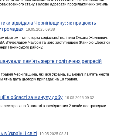
мовах воєнного стану. Головні адресати профілактичних зусиль
ітики відвідала Чернігівщину: як працюють
 у громадах
19.05.2025 09:38
им візитом – міністерка соціальної політики Оксана Жолнович.
ОВА В’ячеславом Чаусом та його заступницею Жанною Шерстюк
фери Ніжинського району.
шанували пам'ять жертв політичних репресій
травня Чернігівщина, як і вся Україна, вшановує пам’ять жертв
м’ятна дата цьогоріч припадає на 18 травня.
ії в області за минулу добу
19.05.2025 09:32
зареєстровано 3 пожежі внаслідок яких 2 особи постраждали.
 в Україні і світі
19.05.2025 08:31