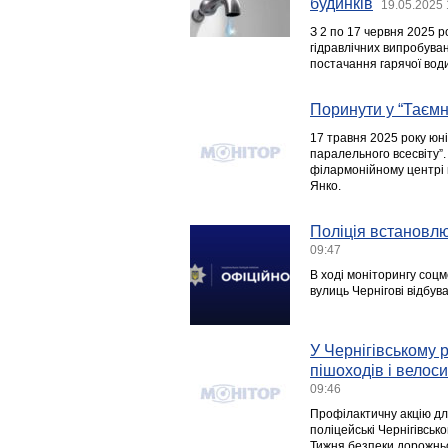
будинків
19.05.2025 
З 2 по 17 червня 2025 
гідравлічних випробува
постачання гарячої вод
Поринути у “Таємн
17 травня 2025 року юн
паралельного всесвіту”.
філармонійному центрі 
Янко.
Поліція встановлює
09:47
В ході моніторингу соцм
вулиць Чернігові відбув
У Чернігівському 
пішоходів і велос
09:46
Профілактичну акцію дл
поліцейські Чернігівсь
Тижня безпеки дорожньо