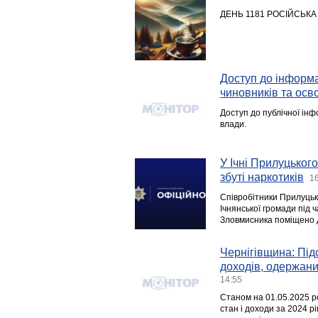
ДЕНЬ 1181 РОСІЙСЬКА 
Доступ до інформа
чиновників та осв
Доступ до публічної інф
влади.
У Ічні Прилуцьког
збуті наркотиків
16
Співробітники Прилуцько
Ічнянської громади під 
Зловмисника поміщено 
Чернігівщина: Під
доходів, одержан
14:55
Cтаном на 01.05.2025 ро
стан і доходи за 2024 