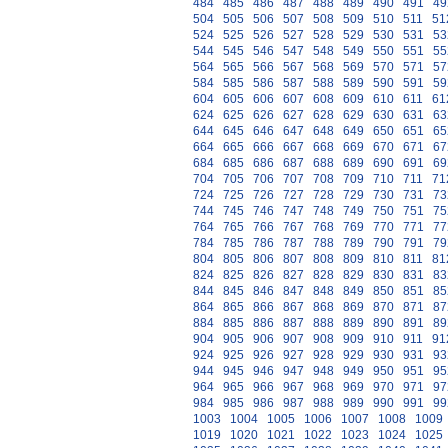
484
485
486
487
488
489
490
491
49
504
505
506
507
508
509
510
511
51
524
525
526
527
528
529
530
531
53
544
545
546
547
548
549
550
551
55
564
565
566
567
568
569
570
571
57
584
585
586
587
588
589
590
591
59
604
605
606
607
608
609
610
611
61
624
625
626
627
628
629
630
631
63
644
645
646
647
648
649
650
651
65
664
665
666
667
668
669
670
671
67
684
685
686
687
688
689
690
691
69
704
705
706
707
708
709
710
711
71
724
725
726
727
728
729
730
731
73
744
745
746
747
748
749
750
751
75
764
765
766
767
768
769
770
771
77
784
785
786
787
788
789
790
791
79
804
805
806
807
808
809
810
811
81
824
825
826
827
828
829
830
831
83
844
845
846
847
848
849
850
851
85
864
865
866
867
868
869
870
871
87
884
885
886
887
888
889
890
891
89
904
905
906
907
908
909
910
911
91
924
925
926
927
928
929
930
931
93
944
945
946
947
948
949
950
951
95
964
965
966
967
968
969
970
971
97
984
985
986
987
988
989
990
991
99
1003
1004
1005
1006
1007
1008
1009
1019
1020
1021
1022
1023
1024
1025