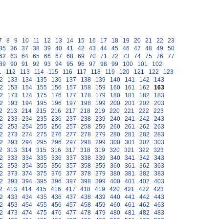
7
8
9
10
11
12
13
14
15
16
17
18
19
20
21
22
23
35
36
37
38
39
40
41
42
43
44
45
46
47
48
49
50
62
63
64
65
66
67
68
69
70
71
72
73
74
75
76
77
89
90
91
92
93
94
95
96
97
98
99
100
101
102
1
112
113
114
115
116
117
118
119
120
121
122
123
2
133
134
135
136
137
138
139
140
141
142
143
2
153
154
155
156
157
158
159
160
161
162
163
2
173
174
175
176
177
178
179
180
181
182
183
2
193
194
195
196
197
198
199
200
201
202
203
2
213
214
215
216
217
218
219
220
221
222
223
2
233
234
235
236
237
238
239
240
241
242
243
2
253
254
255
256
257
258
259
260
261
262
263
2
273
274
275
276
277
278
279
280
281
282
283
2
293
294
295
296
297
298
299
300
301
302
303
2
313
314
315
316
317
318
319
320
321
322
323
2
333
334
335
336
337
338
339
340
341
342
343
2
353
354
355
356
357
358
359
360
361
362
363
2
373
374
375
376
377
378
379
380
381
382
383
2
393
394
395
396
397
398
399
400
401
402
403
2
413
414
415
416
417
418
419
420
421
422
423
2
433
434
435
436
437
438
439
440
441
442
443
2
453
454
455
456
457
458
459
460
461
462
463
2
473
474
475
476
477
478
479
480
481
482
483