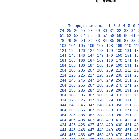
грн доходів.
Попередня сторінка
|
1
2
3
4
5
6
24
25
26
27
28
29
30
31
32
33
34
51
52
53
54
55
56
57
58
59
60
61
78
79
80
81
82
83
84
85
86
87
88
103
104
105
106
107
108
109
110
11
124
125
126
127
128
129
130
131
13
144
145
146
147
148
149
150
151
15
164
165
166
167
168
169
170
171
17
184
185
186
187
188
189
190
191
19
204
205
206
207
208
209
210
211
21
224
225
226
227
228
229
230
231
23
244
245
246
247
248
249
250
251
25
264
265
266
267
268
269
270
271
27
284
285
286
287
288
289
290
291
29
304
305
306
307
308
309
310
311
31
324
325
326
327
328
329
330
331
33
344
345
346
347
348
349
350
351
35
364
365
366
367
368
369
370
371
37
384
385
386
387
388
389
390
391
39
404
405
406
407
408
409
410
411
41
424
425
426
427
428
429
430
431
43
444
445
446
447
448
449
450
451
45
464
465
466
467
468
469
470
471
47