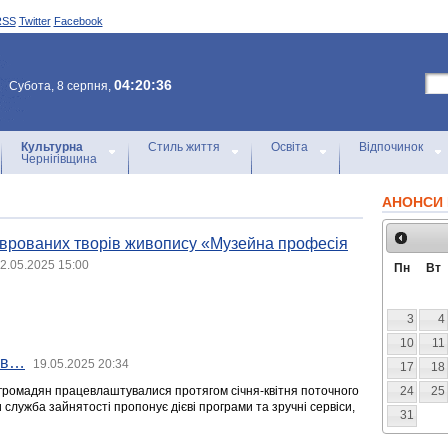
RSS
Twitter
Facebook
04:20:36
Субота, 8 серпня,
Культурна
Стиль життя
Освіта
Відпочинок
Чернігівщина
АНОНСИ 
аврованих творів живопису «Музейна професія
2.05.2025 15:00
Пн
Вт
3
4
10
11
рів…
19.05.2025 20:34
17
18
с громадян працевлаштувалися протягом січня-квітня поточного
24
25
 служба зайнятості пропонує дієві програми та зручні сервіси,
31