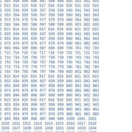
2
493
494
495
496
497
498
499
500
501
502
503
2
513
514
515
516
517
518
519
520
521
522
523
2
533
534
535
536
537
538
539
540
541
542
543
2
553
554
555
556
557
558
559
560
561
562
563
2
573
574
575
576
577
578
579
580
581
582
583
2
593
594
595
596
597
598
599
600
601
602
603
2
613
614
615
616
617
618
619
620
621
622
623
2
633
634
635
636
637
638
639
640
641
642
643
2
653
654
655
656
657
658
659
660
661
662
663
2
673
674
675
676
677
678
679
680
681
682
683
2
693
694
695
696
697
698
699
700
701
702
703
2
713
714
715
716
717
718
719
720
721
722
723
2
733
734
735
736
737
738
739
740
741
742
743
2
753
754
755
756
757
758
759
760
761
762
763
2
773
774
775
776
777
778
779
780
781
782
783
2
793
794
795
796
797
798
799
800
801
802
803
2
813
814
815
816
817
818
819
820
821
822
823
2
833
834
835
836
837
838
839
840
841
842
843
2
853
854
855
856
857
858
859
860
861
862
863
2
873
874
875
876
877
878
879
880
881
882
883
2
893
894
895
896
897
898
899
900
901
902
903
2
913
914
915
916
917
918
919
920
921
922
923
2
933
934
935
936
937
938
939
940
941
942
943
2
953
954
955
956
957
958
959
960
961
962
963
2
973
974
975
976
977
978
979
980
981
982
983
2
993
994
995
996
997
998
999
1000
1001
1002
1010
1011
1012
1013
1014
1015
1016
1017
1018
1026
1027
1028
1029
1030
1031
1032
1033
1034