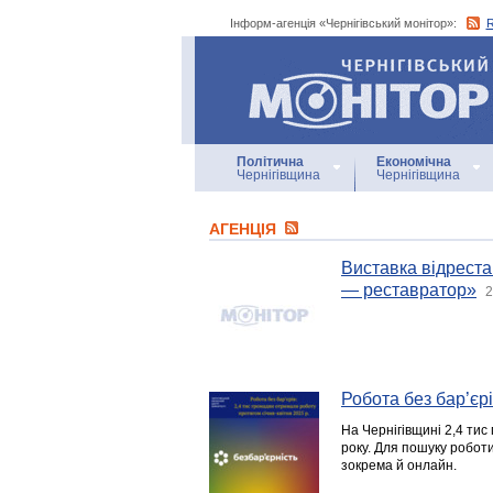
Інформ-агенція «Чернігівський монітор»:
Інформ-агенція
«Чернігівський монітор»
Політична
Економічна
Чернігівщина
Чернігівщина
АГЕНЦIЯ
Виставка відрест
— реставратор»
2
Робота без бар’є
На Чернігівщині 2,4 ти
року. Для пошуку роботи
зокрема й онлайн.