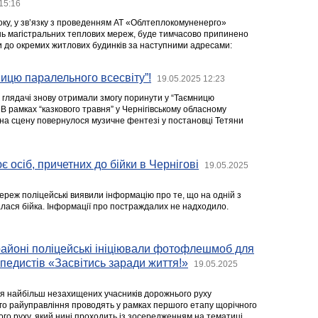
15:16
року, у зв’язку з проведенням АТ «Облтеплокомуненерго»
нь магістральних теплових мереж, буде тимчасово припинено
и до окремих житлових будинків за наступними адресами:
ицю паралельного всесвіту”!
19.05.2025 12:23
і глядачі знову отримали змогу поринути у “Таємницю
 В рамках “казкового травня” у Чернігівському обласному
на сцену повернулося музичне фентезі у постановці Тетяни
 осіб, причетних до бійки в Чернігові
19.05.2025
ереж поліцейські виявили інформацію про те, що на одній з
алася бійка. Інформації про постраждалих не надходило.
районі поліцейські ініціювали фотофлешмоб для
ипедистів «Засвітись заради життя!»
19.05.2025
я найбільш незахищених учасників дорожнього руху
кого райуправління проводять у рамках першого етапу щорічного
го руху, який нині проходить із зосередженням на тематиці