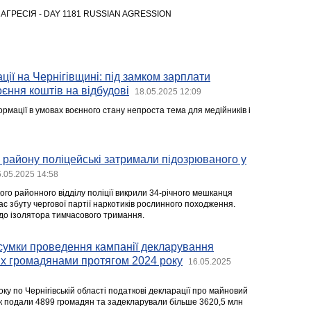
АГРЕСІЯ - DAY 1181 RUSSIAN AGRESSION
ції на Чернігівщині: під замком зарплати
оєння коштів на відбудові
18.05.2025 12:09
ормації в умовах воєнного стану непроста тема для медійників і
о району поліцейські затримали підозрюваного у
.05.2025 14:58
го районного відділу поліції викрили 34-річного мешканця
час збуту чергової партії наркотиків рослинного походження.
до ізолятора тимчасового тримання.
сумки проведення кампанії декларування
их громадянами протягом 2024 року
16.05.2025
ку по Чернігівській області податкові декларації про майновий
рік подали 4899 громадян та задекларували більше 3620,5 млн