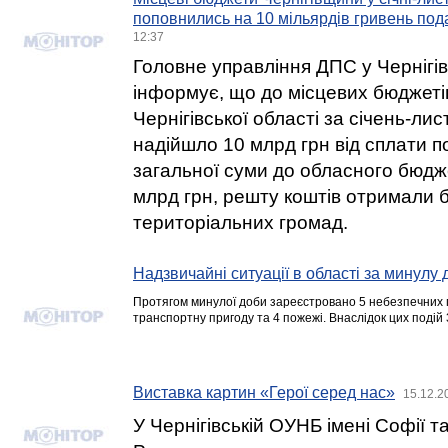
поповнились на 10 мільярдів гривень пода
12:37
Головне управління ДПС у Чернігів
інформує, що до місцевих бюджетів 
Чернігівської області за січень-ли
надійшло 10 млрд грн від сплати под
загальної суми до обласного бюдж
млрд грн, решту коштів отримали
територіальних громад.
Надзвичайні ситуації в області за минулу 
Протягом минулої доби зареєстровано 5 небезпечних п
транспортну пригоду та 4 пожежі. Внаслідок цих подій
Виставка картин «Герої серед нас»
15.12.2
У Чернігівській ОУНБ імені Софії 