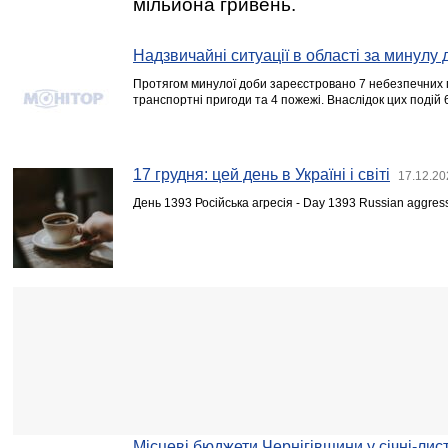
мільйона гривень.
Надзвичайні ситуації в області за минулу 
Протягом минулої доби зареєстровано 7 небезпечних п
транспортні пригоди та 4 пожежі. Внаслідок цих подій 
17 грудня: цей день в Україні і світі
17.12.20
День 1393 Російська агресія - Day 1393 Russian aggres
Місцеві бюджети Чернігівщини у січні-лис