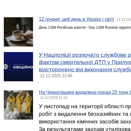
12 грудня: цей день в Україні і світі
12.12.20
День 1388 Російська агресія - Day 1388 Russian aggres
У Нацполіції розпочато службове 
фактом смертельної ДТП у Прилук
відсторонено від виконання службо
11.12.2025 11:46
На Чернігівщині видалено понад 20 тонн 
11.12.2025 11:43
У листопаді на території області 
робіт з видалення безхазяйних та
використання хімічних засобів зах
За результатами заходів утилізов