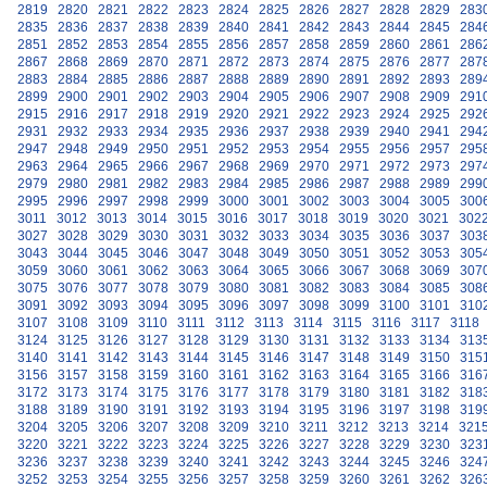
2819
2820
2821
2822
2823
2824
2825
2826
2827
2828
2829
283
2835
2836
2837
2838
2839
2840
2841
2842
2843
2844
2845
284
2851
2852
2853
2854
2855
2856
2857
2858
2859
2860
2861
286
2867
2868
2869
2870
2871
2872
2873
2874
2875
2876
2877
287
2883
2884
2885
2886
2887
2888
2889
2890
2891
2892
2893
289
2899
2900
2901
2902
2903
2904
2905
2906
2907
2908
2909
291
2915
2916
2917
2918
2919
2920
2921
2922
2923
2924
2925
292
2931
2932
2933
2934
2935
2936
2937
2938
2939
2940
2941
294
2947
2948
2949
2950
2951
2952
2953
2954
2955
2956
2957
295
2963
2964
2965
2966
2967
2968
2969
2970
2971
2972
2973
297
2979
2980
2981
2982
2983
2984
2985
2986
2987
2988
2989
299
2995
2996
2997
2998
2999
3000
3001
3002
3003
3004
3005
300
3011
3012
3013
3014
3015
3016
3017
3018
3019
3020
3021
302
3027
3028
3029
3030
3031
3032
3033
3034
3035
3036
3037
303
3043
3044
3045
3046
3047
3048
3049
3050
3051
3052
3053
305
3059
3060
3061
3062
3063
3064
3065
3066
3067
3068
3069
307
3075
3076
3077
3078
3079
3080
3081
3082
3083
3084
3085
308
3091
3092
3093
3094
3095
3096
3097
3098
3099
3100
3101
310
3107
3108
3109
3110
3111
3112
3113
3114
3115
3116
3117
3118
3124
3125
3126
3127
3128
3129
3130
3131
3132
3133
3134
313
3140
3141
3142
3143
3144
3145
3146
3147
3148
3149
3150
315
3156
3157
3158
3159
3160
3161
3162
3163
3164
3165
3166
316
3172
3173
3174
3175
3176
3177
3178
3179
3180
3181
3182
318
3188
3189
3190
3191
3192
3193
3194
3195
3196
3197
3198
319
3204
3205
3206
3207
3208
3209
3210
3211
3212
3213
3214
321
3220
3221
3222
3223
3224
3225
3226
3227
3228
3229
3230
323
3236
3237
3238
3239
3240
3241
3242
3243
3244
3245
3246
324
3252
3253
3254
3255
3256
3257
3258
3259
3260
3261
3262
326