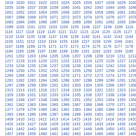
1019
1020
1021
1022
1023
1024
1025
1026
1027
1028
1029
103
1035
1036
1037
1038
1039
1040
1041
1042
1043
1044
1045
104
1051
1052
1053
1054
1055
1056
1057
1058
1059
1060
1061
106
1067
1068
1069
1070
1071
1072
1073
1074
1075
1076
1077
107
1083
1084
1085
1086
1087
1088
1089
1090
1091
1092
1093
109
1099
1100
1101
1102
1103
1104
1105
1106
1107
1108
1109
1110
1116
1117
1118
1119
1120
1121
1122
1123
1124
1125
1126
1127
1133
1134
1135
1136
1137
1138
1139
1140
1141
1142
1143
1144
1150
1151
1152
1153
1154
1155
1156
1157
1158
1159
1160
1161
1167
1168
1169
1170
1171
1172
1173
1174
1175
1176
1177
1178
1184
1185
1186
1187
1188
1189
1190
1191
1192
1193
1194
1195
1201
1202
1203
1204
1205
1206
1207
1208
1209
1210
1211
121
1217
1218
1219
1220
1221
1222
1223
1224
1225
1226
1227
122
1233
1234
1235
1236
1237
1238
1239
1240
1241
1242
1243
124
1249
1250
1251
1252
1253
1254
1255
1256
1257
1258
1259
126
1265
1266
1267
1268
1269
1270
1271
1272
1273
1274
1275
127
1281
1282
1283
1284
1285
1286
1287
1288
1289
1290
1291
129
1297
1298
1299
1300
1301
1302
1303
1304
1305
1306
1307
130
1313
1314
1315
1316
1317
1318
1319
1320
1321
1322
1323
132
1329
1330
1331
1332
1333
1334
1335
1336
1337
1338
1339
134
1345
1346
1347
1348
1349
1350
1351
1352
1353
1354
1355
135
1361
1362
1363
1364
1365
1366
1367
1368
1369
1370
1371
137
1377
1378
1379
1380
1381
1382
1383
1384
1385
1386
1387
138
1393
1394
1395
1396
1397
1398
1399
1400
1401
1402
1403
140
1409
1410
1411
1412
1413
1414
1415
1416
1417
1418
1419
142
1425
1426
1427
1428
1429
1430
1431
1432
1433
1434
1435
143
1441
1442
1443
1444
1445
1446
1447
1448
1449
1450
1451
145
1457
1458
1459
1460
1461
1462
1463
1464
1465
1466
1467
146