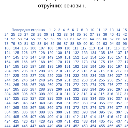
отруйних речовин.
Попередня сторінка
|
1
2
3
4
5
6
7
8
9
10
11
12
13
14
15
24
25
26
27
28
29
30
31
32
33
34
35
36
37
38
39
40
41
42
51
52
53
54
55
56
57
58
59
60
61
62
63
64
65
66
67
68
69
78
79
80
81
82
83
84
85
86
87
88
89
90
91
92
93
94
95
96
103
104
105
106
107
108
109
110
111
112
113
114
115
116
117
124
125
126
127
128
129
130
131
132
133
134
135
136
137
1
144
145
146
147
148
149
150
151
152
153
154
155
156
157
1
164
165
166
167
168
169
170
171
172
173
174
175
176
177
1
184
185
186
187
188
189
190
191
192
193
194
195
196
197
1
204
205
206
207
208
209
210
211
212
213
214
215
216
217
2
224
225
226
227
228
229
230
231
232
233
234
235
236
237
2
244
245
246
247
248
249
250
251
252
253
254
255
256
257
2
264
265
266
267
268
269
270
271
272
273
274
275
276
277
2
284
285
286
287
288
289
290
291
292
293
294
295
296
297
2
304
305
306
307
308
309
310
311
312
313
314
315
316
317
3
324
325
326
327
328
329
330
331
332
333
334
335
336
337
3
344
345
346
347
348
349
350
351
352
353
354
355
356
357
3
364
365
366
367
368
369
370
371
372
373
374
375
376
377
3
384
385
386
387
388
389
390
391
392
393
394
395
396
397
3
404
405
406
407
408
409
410
411
412
413
414
415
416
417
4
424
425
426
427
428
429
430
431
432
433
434
435
436
437
4
444
445
446
447
448
449
450
451
452
453
454
455
456
457
4