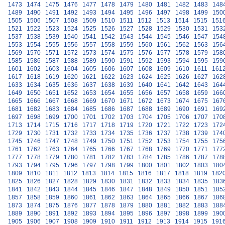
1473
1474
1475
1476
1477
1478
1479
1480
1481
1482
1483
148
1489
1490
1491
1492
1493
1494
1495
1496
1497
1498
1499
150
1505
1506
1507
1508
1509
1510
1511
1512
1513
1514
1515
151
1521
1522
1523
1524
1525
1526
1527
1528
1529
1530
1531
153
1537
1538
1539
1540
1541
1542
1543
1544
1545
1546
1547
154
1553
1554
1555
1556
1557
1558
1559
1560
1561
1562
1563
156
1569
1570
1571
1572
1573
1574
1575
1576
1577
1578
1579
158
1585
1586
1587
1588
1589
1590
1591
1592
1593
1594
1595
159
1601
1602
1603
1604
1605
1606
1607
1608
1609
1610
1611
161
1617
1618
1619
1620
1621
1622
1623
1624
1625
1626
1627
162
1633
1634
1635
1636
1637
1638
1639
1640
1641
1642
1643
164
1649
1650
1651
1652
1653
1654
1655
1656
1657
1658
1659
166
1665
1666
1667
1668
1669
1670
1671
1672
1673
1674
1675
167
1681
1682
1683
1684
1685
1686
1687
1688
1689
1690
1691
169
1697
1698
1699
1700
1701
1702
1703
1704
1705
1706
1707
170
1713
1714
1715
1716
1717
1718
1719
1720
1721
1722
1723
172
1729
1730
1731
1732
1733
1734
1735
1736
1737
1738
1739
174
1745
1746
1747
1748
1749
1750
1751
1752
1753
1754
1755
175
1761
1762
1763
1764
1765
1766
1767
1768
1769
1770
1771
177
1777
1778
1779
1780
1781
1782
1783
1784
1785
1786
1787
178
1793
1794
1795
1796
1797
1798
1799
1800
1801
1802
1803
180
1809
1810
1811
1812
1813
1814
1815
1816
1817
1818
1819
182
1825
1826
1827
1828
1829
1830
1831
1832
1833
1834
1835
183
1841
1842
1843
1844
1845
1846
1847
1848
1849
1850
1851
185
1857
1858
1859
1860
1861
1862
1863
1864
1865
1866
1867
186
1873
1874
1875
1876
1877
1878
1879
1880
1881
1882
1883
188
1889
1890
1891
1892
1893
1894
1895
1896
1897
1898
1899
190
1905
1906
1907
1908
1909
1910
1911
1912
1913
1914
1915
191