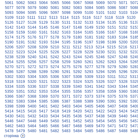
5061
5062
5063
5064
5065
5066
5067
5068
5069
5070
5071
507
5077
5078
5079
5080
5081
5082
5083
5084
5085
5086
5087
508
5093
5094
5095
5096
5097
5098
5099
5100
5101
5102
5103
510
5109
5110
5111
5112
5113
5114
5115
5116
5117
5118
5119
5120
5126
5127
5128
5129
5130
5131
5132
5133
5134
5135
5136
513
5142
5143
5144
5145
5146
5147
5148
5149
5150
5151
5152
515
5158
5159
5160
5161
5162
5163
5164
5165
5166
5167
5168
516
5174
5175
5176
5177
5178
5179
5180
5181
5182
5183
5184
518
5190
5191
5192
5193
5194
5195
5196
5197
5198
5199
5200
520
5206
5207
5208
5209
5210
5211
5212
5213
5214
5215
5216
521
5222
5223
5224
5225
5226
5227
5228
5229
5230
5231
5232
523
5238
5239
5240
5241
5242
5243
5244
5245
5246
5247
5248
524
5254
5255
5256
5257
5258
5259
5260
5261
5262
5263
5264
526
5270
5271
5272
5273
5274
5275
5276
5277
5278
5279
5280
528
5286
5287
5288
5289
5290
5291
5292
5293
5294
5295
5296
529
5302
5303
5304
5305
5306
5307
5308
5309
5310
5311
5312
531
5318
5319
5320
5321
5322
5323
5324
5325
5326
5327
5328
532
5334
5335
5336
5337
5338
5339
5340
5341
5342
5343
5344
534
5350
5351
5352
5353
5354
5355
5356
5357
5358
5359
5360
536
5366
5367
5368
5369
5370
5371
5372
5373
5374
5375
5376
537
5382
5383
5384
5385
5386
5387
5388
5389
5390
5391
5392
539
5398
5399
5400
5401
5402
5403
5404
5405
5406
5407
5408
540
5414
5415
5416
5417
5418
5419
5420
5421
5422
5423
5424
542
5430
5431
5432
5433
5434
5435
5436
5437
5438
5439
5440
544
5446
5447
5448
5449
5450
5451
5452
5453
5454
5455
5456
545
5462
5463
5464
5465
5466
5467
5468
5469
5470
5471
5472
547
5478
5479
5480
5481
5482
5483
5484
5485
5486
5487
5488
548
сторінка