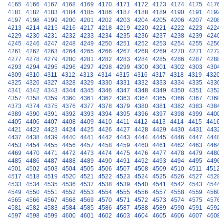
4165
4166
4167
4168
4169
4170
4171
4172
4173
4174
4175
417
4181
4182
4183
4184
4185
4186
4187
4188
4189
4190
4191
419
4197
4198
4199
4200
4201
4202
4203
4204
4205
4206
4207
420
4213
4214
4215
4216
4217
4218
4219
4220
4221
4222
4223
422
4229
4230
4231
4232
4233
4234
4235
4236
4237
4238
4239
424
4245
4246
4247
4248
4249
4250
4251
4252
4253
4254
4255
425
4261
4262
4263
4264
4265
4266
4267
4268
4269
4270
4271
427
4277
4278
4279
4280
4281
4282
4283
4284
4285
4286
4287
428
4293
4294
4295
4296
4297
4298
4299
4300
4301
4302
4303
430
4309
4310
4311
4312
4313
4314
4315
4316
4317
4318
4319
432
4325
4326
4327
4328
4329
4330
4331
4332
4333
4334
4335
433
4341
4342
4343
4344
4345
4346
4347
4348
4349
4350
4351
435
4357
4358
4359
4360
4361
4362
4363
4364
4365
4366
4367
436
4373
4374
4375
4376
4377
4378
4379
4380
4381
4382
4383
438
4389
4390
4391
4392
4393
4394
4395
4396
4397
4398
4399
440
4405
4406
4407
4408
4409
4410
4411
4412
4413
4414
4415
441
4421
4422
4423
4424
4425
4426
4427
4428
4429
4430
4431
443
4437
4438
4439
4440
4441
4442
4443
4444
4445
4446
4447
444
4453
4454
4455
4456
4457
4458
4459
4460
4461
4462
4463
446
4469
4470
4471
4472
4473
4474
4475
4476
4477
4478
4479
448
4485
4486
4487
4488
4489
4490
4491
4492
4493
4494
4495
449
4501
4502
4503
4504
4505
4506
4507
4508
4509
4510
4511
451
4517
4518
4519
4520
4521
4522
4523
4524
4525
4526
4527
452
4533
4534
4535
4536
4537
4538
4539
4540
4541
4542
4543
454
4549
4550
4551
4552
4553
4554
4555
4556
4557
4558
4559
456
4565
4566
4567
4568
4569
4570
4571
4572
4573
4574
4575
457
4581
4582
4583
4584
4585
4586
4587
4588
4589
4590
4591
459
4597
4598
4599
4600
4601
4602
4603
4604
4605
4606
4607
460