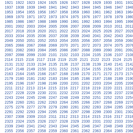
1921
1922
1923
1924
1925
1926
1927
1928
1929
1930
1931
193
1937
1938
1939
1940
1941
1942
1943
1944
1945
1946
1947
194
1953
1954
1955
1956
1957
1958
1959
1960
1961
1962
1963
196
1969
1970
1971
1972
1973
1974
1975
1976
1977
1978
1979
198
1985
1986
1987
1988
1989
1990
1991
1992
1993
1994
1995
199
2001
2002
2003
2004
2005
2006
2007
2008
2009
2010
2011
201
2017
2018
2019
2020
2021
2022
2023
2024
2025
2026
2027
202
2033
2034
2035
2036
2037
2038
2039
2040
2041
2042
2043
204
2049
2050
2051
2052
2053
2054
2055
2056
2057
2058
2059
206
2065
2066
2067
2068
2069
2070
2071
2072
2073
2074
2075
207
2081
2082
2083
2084
2085
2086
2087
2088
2089
2090
2091
209
2097
2098
2099
2100
2101
2102
2103
2104
2105
2106
2107
210
2114
2115
2116
2117
2118
2119
2120
2121
2122
2123
2124
2125
2131
2132
2133
2134
2135
2136
2137
2138
2139
2140
2141
214
2147
2148
2149
2150
2151
2152
2153
2154
2155
2156
2157
215
2163
2164
2165
2166
2167
2168
2169
2170
2171
2172
2173
217
2179
2180
2181
2182
2183
2184
2185
2186
2187
2188
2189
219
2195
2196
2197
2198
2199
2200
2201
2202
2203
2204
2205
220
2211
2212
2213
2214
2215
2216
2217
2218
2219
2220
2221
222
2227
2228
2229
2230
2231
2232
2233
2234
2235
2236
2237
223
2243
2244
2245
2246
2247
2248
2249
2250
2251
2252
2253
225
2259
2260
2261
2262
2263
2264
2265
2266
2267
2268
2269
227
2275
2276
2277
2278
2279
2280
2281
2282
2283
2284
2285
228
2291
2292
2293
2294
2295
2296
2297
2298
2299
2300
2301
230
2307
2308
2309
2310
2311
2312
2313
2314
2315
2316
2317
231
2323
2324
2325
2326
2327
2328
2329
2330
2331
2332
2333
233
2339
2340
2341
2342
2343
2344
2345
2346
2347
2348
2349
235
2355
2356
2357
2358
2359
2360
2361
2362
2363
2364
2365
236