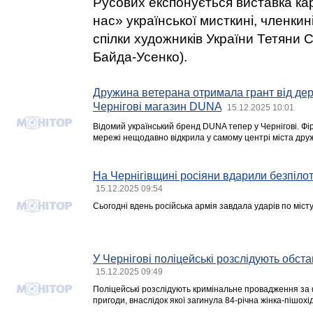
Русових експонується виставка ка
нас» української мисткині, членкин
спілки художників України Тетяни Со
Байда-Усенко).
Дружина ветерана отримала грант від дер
Чернігові магазин DUNA
15.12.2025 10:01
Відомий український бренд DUNA тепер у Чернігові. Фір
мережі нещодавно відкрила у самому центрі міста дру
На Чернігівщині росіяни вдарили безпіло
15.12.2025 09:54
Сьогодні вдень російська армія завдала ударів по міст
У Чернігові поліцейські розслідують обс
15.12.2025 09:49
Поліцейські розслідують кримінальне провадження за
пригоди, внаслідок якої загинула 84-річна жінка-пішохід