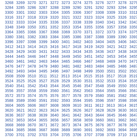
3268
3269
3270
3271
3272
3273
3274
3275
3276
3277
3278
327
3284
3285
3286
3287
3288
3289
3290
3291
3292
3293
3294
329
3300
3301
3302
3303
3304
3305
3306
3307
3308
3309
3310
331
3316
3317
3318
3319
3320
3321
3322
3323
3324
3325
3326
332
3332
3333
3334
3335
3336
3337
3338
3339
3340
3341
3342
334
3348
3349
3350
3351
3352
3353
3354
3355
3356
3357
3358
335
3364
3365
3366
3367
3368
3369
3370
3371
3372
3373
3374
337
3380
3381
3382
3383
3384
3385
3386
3387
3388
3389
3390
339
3396
3397
3398
3399
3400
3401
3402
3403
3404
3405
3406
340
3412
3413
3414
3415
3416
3417
3418
3419
3420
3421
3422
342
3428
3429
3430
3431
3432
3433
3434
3435
3436
3437
3438
343
3444
3445
3446
3447
3448
3449
3450
3451
3452
3453
3454
345
3460
3461
3462
3463
3464
3465
3466
3467
3468
3469
3470
347
3476
3477
3478
3479
3480
3481
3482
3483
3484
3485
3486
348
3492
3493
3494
3495
3496
3497
3498
3499
3500
3501
3502
350
3508
3509
3510
3511
3512
3513
3514
3515
3516
3517
3518
351
3524
3525
3526
3527
3528
3529
3530
3531
3532
3533
3534
353
3540
3541
3542
3543
3544
3545
3546
3547
3548
3549
3550
355
3556
3557
3558
3559
3560
3561
3562
3563
3564
3565
3566
356
3572
3573
3574
3575
3576
3577
3578
3579
3580
3581
3582
358
3588
3589
3590
3591
3592
3593
3594
3595
3596
3597
3598
359
3604
3605
3606
3607
3608
3609
3610
3611
3612
3613
3614
361
3620
3621
3622
3623
3624
3625
3626
3627
3628
3629
3630
363
3636
3637
3638
3639
3640
3641
3642
3643
3644
3645
3646
364
3652
3653
3654
3655
3656
3657
3658
3659
3660
3661
3662
366
3668
3669
3670
3671
3672
3673
3674
3675
3676
3677
3678
367
3684
3685
3686
3687
3688
3689
3690
3691
3692
3693
3694
369
3700
3701
3702
3703
3704
3705
3706
3707
3708
3709
3710
371