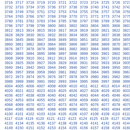
3716
3717
3718
3719
3720
3721
3722
3723
3724
3725
3726
372
3732
3733
3734
3735
3736
3737
3738
3739
3740
3741
3742
374
3748
3749
3750
3751
3752
3753
3754
3755
3756
3757
3758
375
3764
3765
3766
3767
3768
3769
3770
3771
3772
3773
3774
377
3780
3781
3782
3783
3784
3785
3786
3787
3788
3789
3790
379
3796
3797
3798
3799
3800
3801
3802
3803
3804
3805
3806
380
3812
3813
3814
3815
3816
3817
3818
3819
3820
3821
3822
382
3828
3829
3830
3831
3832
3833
3834
3835
3836
3837
3838
383
3844
3845
3846
3847
3848
3849
3850
3851
3852
3853
3854
385
3860
3861
3862
3863
3864
3865
3866
3867
3868
3869
3870
387
3876
3877
3878
3879
3880
3881
3882
3883
3884
3885
3886
388
3892
3893
3894
3895
3896
3897
3898
3899
3900
3901
3902
390
3908
3909
3910
3911
3912
3913
3914
3915
3916
3917
3918
391
3924
3925
3926
3927
3928
3929
3930
3931
3932
3933
3934
393
3940
3941
3942
3943
3944
3945
3946
3947
3948
3949
3950
395
3956
3957
3958
3959
3960
3961
3962
3963
3964
3965
3966
396
3972
3973
3974
3975
3976
3977
3978
3979
3980
3981
3982
398
3988
3989
3990
3991
3992
3993
3994
3995
3996
3997
3998
399
4004
4005
4006
4007
4008
4009
4010
4011
4012
4013
4014
401
4020
4021
4022
4023
4024
4025
4026
4027
4028
4029
4030
403
4036
4037
4038
4039
4040
4041
4042
4043
4044
4045
4046
404
4052
4053
4054
4055
4056
4057
4058
4059
4060
4061
4062
406
4068
4069
4070
4071
4072
4073
4074
4075
4076
4077
4078
407
4084
4085
4086
4087
4088
4089
4090
4091
4092
4093
4094
409
4100
4101
4102
4103
4104
4105
4106
4107
4108
4109
4110
4111
4117
4118
4119
4120
4121
4122
4123
4124
4125
4126
4127
4128
4133
4134
4135
4136
4137
4138
4139
4140
4141
4142
4143
414
4149
4150
4151
4152
4153
4154
4155
4156
4157
4158
4159
416