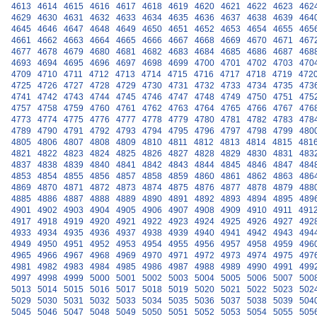
4613
4614
4615
4616
4617
4618
4619
4620
4621
4622
4623
462
4629
4630
4631
4632
4633
4634
4635
4636
4637
4638
4639
464
4645
4646
4647
4648
4649
4650
4651
4652
4653
4654
4655
465
4661
4662
4663
4664
4665
4666
4667
4668
4669
4670
4671
467
4677
4678
4679
4680
4681
4682
4683
4684
4685
4686
4687
468
4693
4694
4695
4696
4697
4698
4699
4700
4701
4702
4703
470
4709
4710
4711
4712
4713
4714
4715
4716
4717
4718
4719
472
4725
4726
4727
4728
4729
4730
4731
4732
4733
4734
4735
473
4741
4742
4743
4744
4745
4746
4747
4748
4749
4750
4751
475
4757
4758
4759
4760
4761
4762
4763
4764
4765
4766
4767
476
4773
4774
4775
4776
4777
4778
4779
4780
4781
4782
4783
478
4789
4790
4791
4792
4793
4794
4795
4796
4797
4798
4799
480
4805
4806
4807
4808
4809
4810
4811
4812
4813
4814
4815
481
4821
4822
4823
4824
4825
4826
4827
4828
4829
4830
4831
483
4837
4838
4839
4840
4841
4842
4843
4844
4845
4846
4847
484
4853
4854
4855
4856
4857
4858
4859
4860
4861
4862
4863
486
4869
4870
4871
4872
4873
4874
4875
4876
4877
4878
4879
488
4885
4886
4887
4888
4889
4890
4891
4892
4893
4894
4895
489
4901
4902
4903
4904
4905
4906
4907
4908
4909
4910
4911
491
4917
4918
4919
4920
4921
4922
4923
4924
4925
4926
4927
492
4933
4934
4935
4936
4937
4938
4939
4940
4941
4942
4943
494
4949
4950
4951
4952
4953
4954
4955
4956
4957
4958
4959
496
4965
4966
4967
4968
4969
4970
4971
4972
4973
4974
4975
497
4981
4982
4983
4984
4985
4986
4987
4988
4989
4990
4991
499
4997
4998
4999
5000
5001
5002
5003
5004
5005
5006
5007
500
5013
5014
5015
5016
5017
5018
5019
5020
5021
5022
5023
502
5029
5030
5031
5032
5033
5034
5035
5036
5037
5038
5039
504
5045
5046
5047
5048
5049
5050
5051
5052
5053
5054
5055
505