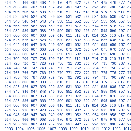
464
465
466
467
468
469
470
471
472
473
474
475
476
477
4
484
485
486
487
488
489
490
491
492
493
494
495
496
497
4
504
505
506
507
508
509
510
511
512
513
514
515
516
517
5
524
525
526
527
528
529
530
531
532
533
534
535
536
537
5
544
545
546
547
548
549
550
551
552
553
554
555
556
557
5
564
565
566
567
568
569
570
571
572
573
574
575
576
577
5
584
585
586
587
588
589
590
591
592
593
594
595
596
597
5
604
605
606
607
608
609
610
611
612
613
614
615
616
617
6
624
625
626
627
628
629
630
631
632
633
634
635
636
637
6
644
645
646
647
648
649
650
651
652
653
654
655
656
657
6
664
665
666
667
668
669
670
671
672
673
674
675
676
677
6
684
685
686
687
688
689
690
691
692
693
694
695
696
697
6
704
705
706
707
708
709
710
711
712
713
714
715
716
717
7
724
725
726
727
728
729
730
731
732
733
734
735
736
737
7
744
745
746
747
748
749
750
751
752
753
754
755
756
757
7
764
765
766
767
768
769
770
771
772
773
774
775
776
777
7
784
785
786
787
788
789
790
791
792
793
794
795
796
797
7
804
805
806
807
808
809
810
811
812
813
814
815
816
817
8
824
825
826
827
828
829
830
831
832
833
834
835
836
837
8
844
845
846
847
848
849
850
851
852
853
854
855
856
857
8
864
865
866
867
868
869
870
871
872
873
874
875
876
877
8
884
885
886
887
888
889
890
891
892
893
894
895
896
897
8
904
905
906
907
908
909
910
911
912
913
914
915
916
917
9
924
925
926
927
928
929
930
931
932
933
934
935
936
937
9
944
945
946
947
948
949
950
951
952
953
954
955
956
957
9
964
965
966
967
968
969
970
971
972
973
974
975
976
977
9
984
985
986
987
988
989
990
991
992
993
994
995
996
997
9
1003
1004
1005
1006
1007
1008
1009
1010
1011
1012
1013
101