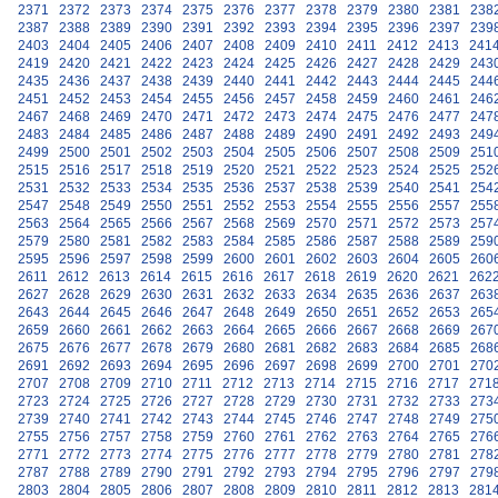
2371
2372
2373
2374
2375
2376
2377
2378
2379
2380
2381
238
2387
2388
2389
2390
2391
2392
2393
2394
2395
2396
2397
239
2403
2404
2405
2406
2407
2408
2409
2410
2411
2412
2413
241
2419
2420
2421
2422
2423
2424
2425
2426
2427
2428
2429
243
2435
2436
2437
2438
2439
2440
2441
2442
2443
2444
2445
244
2451
2452
2453
2454
2455
2456
2457
2458
2459
2460
2461
246
2467
2468
2469
2470
2471
2472
2473
2474
2475
2476
2477
247
2483
2484
2485
2486
2487
2488
2489
2490
2491
2492
2493
249
2499
2500
2501
2502
2503
2504
2505
2506
2507
2508
2509
251
2515
2516
2517
2518
2519
2520
2521
2522
2523
2524
2525
252
2531
2532
2533
2534
2535
2536
2537
2538
2539
2540
2541
254
2547
2548
2549
2550
2551
2552
2553
2554
2555
2556
2557
255
2563
2564
2565
2566
2567
2568
2569
2570
2571
2572
2573
257
2579
2580
2581
2582
2583
2584
2585
2586
2587
2588
2589
259
2595
2596
2597
2598
2599
2600
2601
2602
2603
2604
2605
260
2611
2612
2613
2614
2615
2616
2617
2618
2619
2620
2621
262
2627
2628
2629
2630
2631
2632
2633
2634
2635
2636
2637
263
2643
2644
2645
2646
2647
2648
2649
2650
2651
2652
2653
265
2659
2660
2661
2662
2663
2664
2665
2666
2667
2668
2669
267
2675
2676
2677
2678
2679
2680
2681
2682
2683
2684
2685
268
2691
2692
2693
2694
2695
2696
2697
2698
2699
2700
2701
270
2707
2708
2709
2710
2711
2712
2713
2714
2715
2716
2717
271
2723
2724
2725
2726
2727
2728
2729
2730
2731
2732
2733
273
2739
2740
2741
2742
2743
2744
2745
2746
2747
2748
2749
275
2755
2756
2757
2758
2759
2760
2761
2762
2763
2764
2765
276
2771
2772
2773
2774
2775
2776
2777
2778
2779
2780
2781
278
2787
2788
2789
2790
2791
2792
2793
2794
2795
2796
2797
279
2803
2804
2805
2806
2807
2808
2809
2810
2811
2812
2813
281