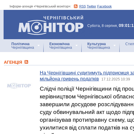
Інформ-агенція «Чернігівський монітор»:
RSS
Twitter
Facebook
Інформ-агенція
«Чернігівський монітор»
09:01:1
Субота, 8 серпня,
Політична
Економічна
Культурна
Стил
Чернігівщина
Чернігівщина
Чернігівщина
АГЕНЦIЯ
На Чернігівщині судитимуть підприємця з
мільйона гривень податків
17.12.2025 10:39
Слідчі поліції Чернігівщини під пр
керівництвом Чернігівської обласн
завершили досудове розслідуванн
суду обвинувальний акт щодо підп
організував протиправну схему, щ
ухилитися від сплати податків на с