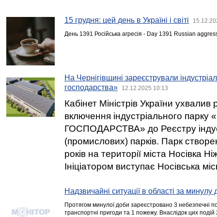
15 грудня: цей день в Україні і світі
15.12.20
День 1391 Російська агресія - Day 1391 Russian aggres
На Чернігівщині зареєстрували індустріал
господарства»
12.12.2025 10:13
Кабінет Міністрів України ухвалив
включення індустріального парку
ГОСПОДАРСТВА» до Реєстру інду
(промислових) парків. Парк створе
років на території міста Носівка Н
Ініціатором виступає Носівська міс
Надзвичайні ситуації в області за минулу 
Протягом минулої доби зареєстровано 3 небезпечні под
транспортні пригоди та 1 пожежу. Внаслідок цих подій